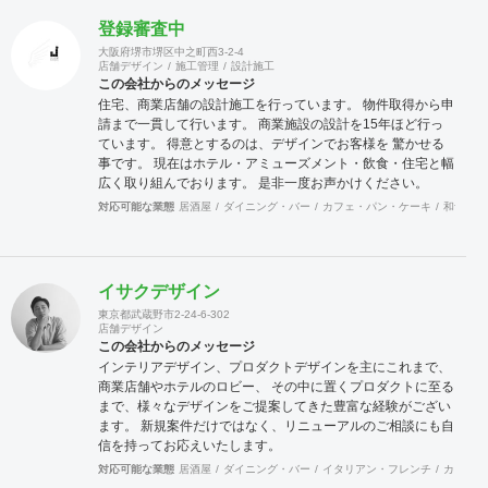
登録審査中
大阪府堺市堺区中之町西3-2-4
店舗デザイン
施工管理
設計施工
この会社からのメッセージ
住宅、商業店舗の設計施工を行っています。 物件取得から申
請まで一貫して行います。 商業施設の設計を15年ほど行っ
ています。 得意とするのは、デザインでお客様を 驚かせる
事です。 現在はホテル・アミューズメント・飲食・住宅と幅
広く取り組んでおります。 是非一度お声かけください。
対応可能な業態
居酒屋
ダイニング・バー
カフェ・パン・ケーキ
和食・寿
イサクデザイン
東京都武蔵野市2-24-6-302
店舗デザイン
この会社からのメッセージ
インテリアデザイン、プロダクトデザインを主にこれまで、
商業店舗やホテルのロビー、 その中に置くプロダクトに至る
まで、様々なデザインをご提案してきた豊富な経験がござい
ます。 新規案件だけではなく、リニューアルのご相談にも自
信を持ってお応えいたします。
対応可能な業態
居酒屋
ダイニング・バー
イタリアン・フレンチ
カフェ・