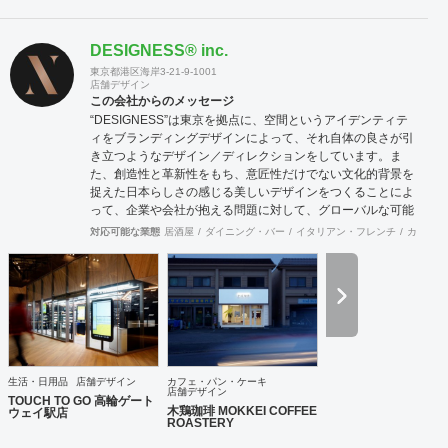
DESIGNESS®︎ inc.
東京都港区海岸3-21-9-1001
店舗デザイン
この会社からのメッセージ
“DESIGNESS”は東京を拠点に、空間というアイデンティテ
ィをブランディングデザインによって、それ自体の良さが引
き立つようなデザイン／ディレクションをしています。ま
た、創造性と革新性をもち、意匠性だけでない文化的背景を
捉えた日本らしさの感じる美しいデザインをつくることによ
って、企業や会社が抱える問題に対して、グローバルな可能
性を秘めた解決策を導き出します。そして、常に世界を意識
対応可能な業態
居酒屋
ダイニング・バー
イタリアン・フレンチ
カフェ・
しながら、未来へ挑戦し続けます。 【デザインコンテンツ】
空間デザイン：店舗、施設、住宅、展示など 空間体験を通じ
て、人と場所との心地の良い関係性をつくります。 プロダク
トデザイン：家具、道具、生活雑貨、乗り物など 立体化され
たデザインを体感することで、愛着という無形の財産を築き
ます。 グラフィックデザイン：VI、ロゴ、パッケージ、ブッ
ク、広告、サイン計画など 視覚体験を可能にすることによっ
て、未来のヴィジョンや価値を明確化します。 WEB / UI デ
生活・日用品
店舗デザイン
カフェ・パン・ケーキ
ザイン：Web、映像、インタラクティブサイン、デジタルサ
店舗デザイン
TOUCH TO GO 高輪ゲート
イネージなど コミュニケーションのデジタル化することで、
木鶏珈琲 MOKKEI COFFEE
ウェイ駅店
ROASTERY
生活の多様性を図ります。 アートディレクション：広告、装
幀、パッケージ、インタラクティブ、映像、環境・空間など