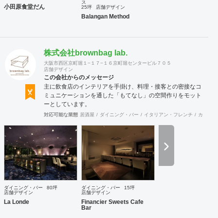
ス
小田原食堂だん
25坪
店舗デザイン
Balangan Method
株式会社brownbag lab.
大阪市西区京町堀１−１７−１６京町堀センタービル７０５
店舗デザイン
この会社からのメッセージ
主に飲食店のインテリアを手掛け、料理・接客との密接なコ
ミュニケーションを通した「もてなし」の空間作りをモット
ーとしています。
対応可能な業態
居酒屋
ダイニング・バー
イタリアン・フレンチ
カフェ・
ダイニング・バー
80坪
ダイニング・バー
15坪
店舗デザイン
店舗デザイン
La Londe
Financier Sweets Cafe
Bar