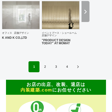
オフィス
店舗デザイン
イベントブース・ショールーム
店舗デザイン
K AND K CO.,LTD
"PRODUCT DESIGN
TODAY" AT MOMAT
1
2
3
4
お店の出店、改装、退店は
内装建築.com
にお任せください