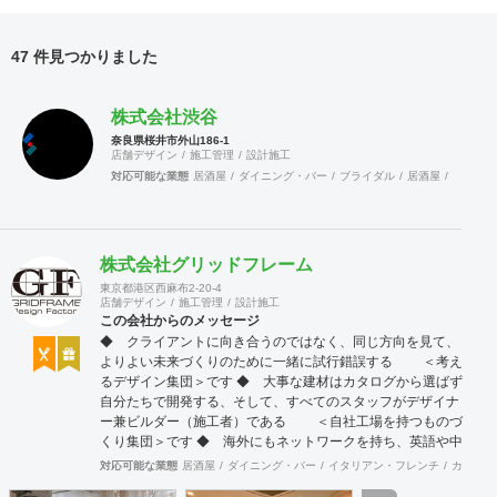
47 件見つかりました
株式会社渋谷
奈良県桜井市外山186-1
店舗デザイン
施工管理
設計施工
対応可能な業態
居酒屋
ダイニング・バー
ブライダル
居酒屋
ダイニン
株式会社グリッドフレーム
東京都港区西麻布2-20-4
店舗デザイン
施工管理
設計施工
この会社からのメッセージ
◆ クライアントに向き合うのではなく、同じ方向を見て、
よりよい未来づくりのために一緒に試行錯誤する ＜考え
るデザイン集団＞です ◆ 大事な建材はカタログから選ばず
自分たちで開発する、そして、すべてのスタッフがデザイナ
ー兼ビルダー（施工者）である ＜自社工場を持つものづ
くり集団＞です ◆ 海外にもネットワークを持ち、英語や中
国語に堪能なスタッフたちが、海外から国内への出店をスム
対応可能な業態
居酒屋
ダイニング・バー
イタリアン・フレンチ
カフェ・
ーズに実現させる ＜国境のない設計集団＞です 設計施