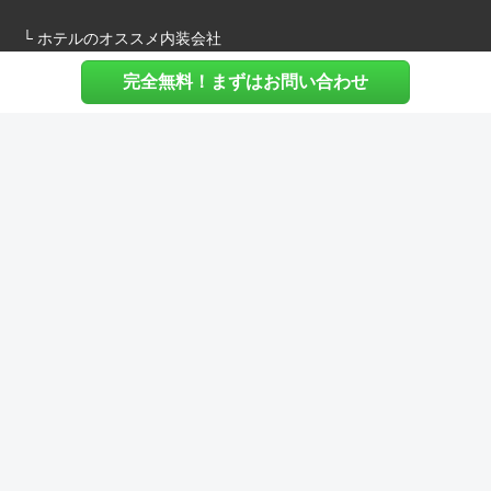
└ ホテルのオススメ内装会社
完全無料！まずはお問い合わせ
施主様へ
内装建築.comについて
マッチングについて
内装建築.comご利用の声
よくある質問
ご利用料金について
お役立ち資料
内装費用シミュレーション