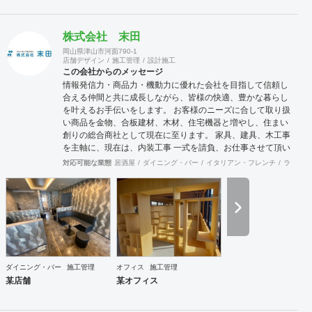
株式会社 末田
岡山県津山市河面790-1
店舗デザイン
施工管理
設計施工
この会社からのメッセージ
情報発信力・商品力・機動力に優れた会社を目指して信頼し
合える仲間と共に成長しながら、皆様の快適、豊かな暮らし
を叶えるお手伝いをします。 お客様のニーズに合して取り扱
い商品を金物、合板建材、木材、住宅機器と増やし、住まい
創りの総合商社として現在に至ります。 家具、建具、木工事
を主軸に、現在は、内装工事 一式を請負、お仕事させて頂い
ております。 お客様に接するときも、実直に仕事と向き合う
対応可能な業態
居酒屋
ダイニング・バー
イタリアン・フレンチ
ラーメン
ときも、商品力とスピーディーに情報を集約、発信する流通
の原点を基盤に、人に優しい住空間の創出の実現に向け、積
極的行動、目標と達成、社内外の信頼できる仲間とお互いを
高めながら、業界全体の底上げ、活性化に努め成長していき
たいと思います。
ダイニング・バー
施工管理
オフィス
施工管理
某店舗
某オフィス