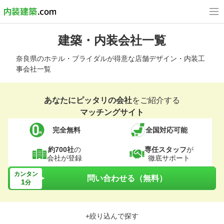
建築・内装会社一覧
奈良県のホテル・ブライダルが得意な店舗デザイン・内装工
事会社一覧
あなたにピッタリの会社
をご紹介する
マッチングサイト
完全無料
全国対応可能
約700社
の
専任スタッフ
が
会社が登録
徹底サポート
カンタン
問い合わせる（無料）
1
分
+絞り込んで探す