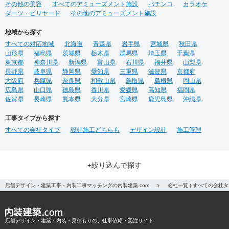
その他の美容
すべてのアミューズメント施設
パチンコ
カラオケ
ダーツ・ビリヤード
その他のアミューズメント施設
地域から探す
すべての対応地域
北海道
青森県
岩手県
宮城県
秋田県
山形県
福島県
茨城県
栃木県
群馬県
埼玉県
千葉県
東京都
神奈川県
新潟県
富山県
石川県
福井県
山梨県
長野県
岐阜県
静岡県
愛知県
三重県
滋賀県
京都府
大阪府
兵庫県
奈良県
和歌山県
鳥取県
島根県
岡山県
広島県
山口県
徳島県
香川県
愛媛県
高知県
福岡県
佐賀県
長崎県
熊本県
大分県
宮崎県
鹿児島県
沖縄県
工事タイプから探す
すべての会社タイプ
設計施工どちらも
デザイン設計
施工管理
+絞り込んで探す
店舗デザイン・建築工事・内装工事マッチングの内装建築.com
会社一覧 ( すべての会社
店舗デザイン・建築・内装・見積もりの、仕事依頼・受注サイト