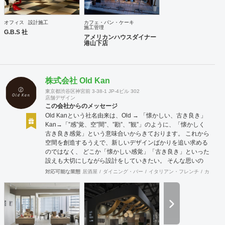
オフィス
設計施工
カフェ・パン・ケーキ
施工管理
G.B.S 社
アメリカンハウスダイナー
港山下店
株式会社 Old Kan
東京都渋谷区神宮前 3-38-1 JP-4ビル 302
店舗デザイン
この会社からのメッセージ
Old Kanという社名由来は、Old → 「懐かしい、古き良き」
Kan→「”感”覚、空”間”、”勘”、”観”」のように、「懐かしく
古き良き感覚」という意味合いからきております。 これから
空間を創造するうえで、新しいデザインばかりを追い求める
のではなく、 どこか「懐かしい感覚」「古き良き」といった
設えも大切にしながら設計をしていきたい。 そんな思いの
下、日々クライアント様、そしてその空間を使うお客様に幸
対応可能な業態
居酒屋
ダイニング・バー
イタリアン・フレンチ
カフェ・
せを提供できるようなデザインを心がけて日々精進しており
ます。 Old Kan 浦田 晶平 Shohei Urata https://old-kan.jp
Instagram：https://www.instagram.com/old_kan_/?hl=ja
shohei_urata@old-kan.jp 〒150-0001 東京都渋谷区神宮前
3-38-1 JP-4ビル 302