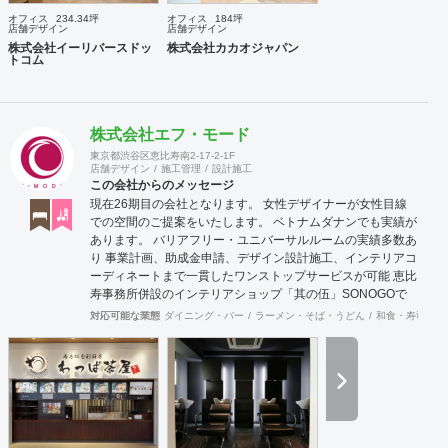
オフィス
234.34坪
オフィス
184坪
店舗デザイン
店舗デザイン
株式会社イーリバースドッ
株式会社カカオジャパン
トコム
株式会社エフ・モード
東京都渋谷区恵比寿南2-17-2-1F
店舗デザイン
施工管理
設計施工
この会社からのメッセージ
現在26期目の会社となります。 女性デザイナーが女性目線
での空間のご提案をいたします。 ベトナムダナンでも実績が
あります。 バリアフリー・ユニバーサルルームの実績多数あ
り 事業計画、助成金申請、デザイン設計施工、インテリアコ
ーディネートまで一貫したワンストップサービスが可能 恵比
寿事務所併設のインテリアショップ「其の伍」SONOGOで
はオリジナル家具をはじめアンティーク骨董家具の販売もし
対応可能な業態
ダイニング・バー
ラーメン・そば・うどん
和食・寿司
焼
ています。