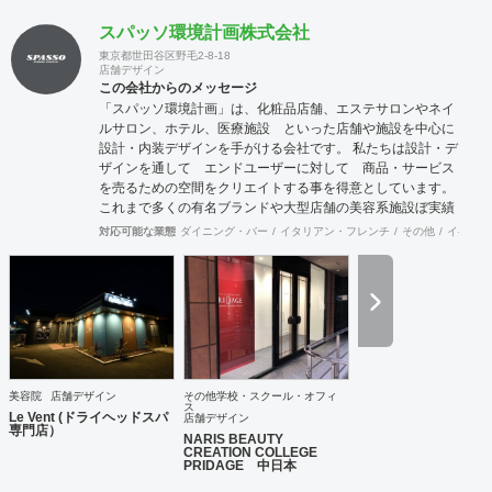
スパッソ環境計画株式会社
東京都世田谷区野毛2-8-18
店舗デザイン
この会社からのメッセージ
「スパッソ環境計画」は、化粧品店舗、エステサロンやネイ
ルサロン、ホテル、医療施設 といった店舗や施設を中心に
設計・内装デザインを手がける会社です。 私たちは設計・デ
ザインを通して エンドユーザーに対して 商品・サービス
を売るための空間をクリエイトする事を得意としています。
これまで多くの有名ブランドや大型店舗の美容系施設ぼ実績
を経験を活かして、女性の気持ちを動かせる空間創りが可能
対応可能な業態
ダイニング・バー
イタリアン・フレンチ
その他
イベント
です。 そのような視点から ホテル 医療施設のお話もいた
だいてまいりました。 私たちには、店舗設計・店舗デザイン
をご提供して20年以上の歴史があります。 少数精鋭のチー
ムですのでフットワークが軽いうえ、デザイナーはそれぞれ
経験豊富です。 女性の購買心理など女性のマーケティング理
論に基づいた店舗 設計には定評があり、日本だけでなく中国
をはじめとする海外店舗でも大きな反響を実現してきまし
た。 豊富な店舗デザイン実績を持つ浜村さとると女性デザイ
美容院
店舗デザイン
その他学校・スクール・オフィ
ナーのコラボレーションにより 感性を生かした上で計算さ
ス
Le Vent (ドライヘッドスパ
店舗デザイン
れた空間。集客や売り上げにつなげていきます。 設計施工ご
専門店）
NARIS BEAUTY
希望のお客様には 施工会社とのコラボレーションにて対応
CREATION COLLEGE
が可能でございます。どうぞご相談ください。
PRIDAGE 中日本