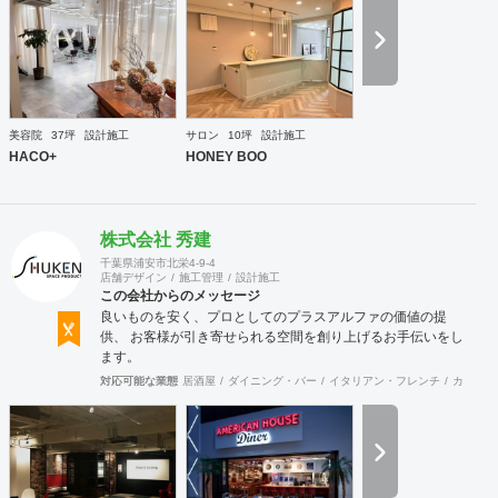
工案件、設計＋造作物の案件、施工案件、造作物制作など、
多様な請負形態が可能です。工場では金属を中心にさまざま
な素材を用いた制作が可能で、例えば通常デザイン性とは無
縁な特定防火設備（鉄扉）などにも高いデザイン性を施すこ
とも可能です。 GRIDFRAME とりかえのきかない空間
https://gridframe.co.jp/ Synes(シネス) 霧のようなやわらか
な空間 http://synes.jp/ SOTOCHIKU 時間の蓄積を取り
美容院
37坪
設計施工
サロン
10坪
設計施工
込む空間 https://sotochiku.com/
HACO+
HONEY BOO
株式会社 秀建
千葉県浦安市北栄4-9-4
店舗デザイン
施工管理
設計施工
この会社からのメッセージ
良いものを安く、プロとしてのプラスアルファの価値の提
供、 お客様が引き寄せられる空間を創り上げるお手伝いをし
ます。
対応可能な業態
居酒屋
ダイニング・バー
イタリアン・フレンチ
カフェ・