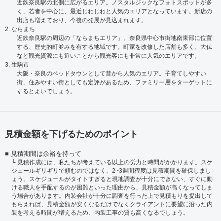
近鉄奈良駅の北側に広がるエリア。ノスタルジックなフォトスポットが多
く、若者を中心に、最近じわじわと人気のエリアとなっています。新店の
出店も増えており、今後の発展が見込まれます。
2. ならまち
近鉄奈良駅の周辺の「ならまちエリア」。奈良県中心市街地南東部に位置
する、歴史的町並みを有する地域です。町家を改修した店舗も多く、大仏
など観光資源にも近いことから観光客にも非常に人気のエリアです。
3. 生駒市
大阪・奈良のベッドタウンとして昔から人気のエリア。子育てしやすい
街、住みやすい街としても定評があるため、ファミリー層をターゲットに
するとよいでしょう。
見積金額を下げるためのポイント
見積期間は余裕を持って
見積作成には、私たちが考えている以上の労力と時間がかかります。スケ
ジュールギリギリで頼むのではなく、2~3週間程度は見積期間を確保しまし
ょう。スケジュールがタイトすぎると現地調査が十分にできない、すぐに動
ける職人を手配するのが困難といった理由から、見積金額が高くなってしま
う場合があります。内装会社が十分に調査を行った上で見積もりを提出して
もらえれば、見積金額が安くなるだけでなくクライアントに要望に沿った内
装を考える時間が増えるため、内装工事の質も高くなるでしょう。