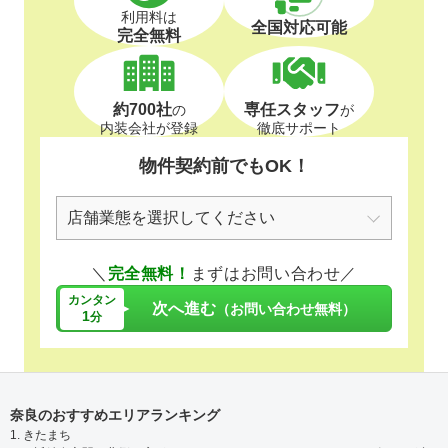
利用料は
全国対応可能
完全無料
約700社
専任スタッフ
の
が
内装会社が登録
徹底サポート
物件契約前でもOK！
＼
完全無料！
まずはお問い合わせ／
カンタン
次へ進む
（お問い合わせ無料）
1
分
奈良のおすすめエリアランキング
1. きたまち