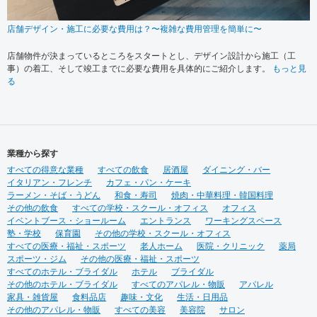
店舗デザイン・施工に必要な費用は？〜複雑な費用管理を簡単に〜
店舗物件が決まっているところをスタートとし、デザイン設計から施工（工
事）の着工、そして竣工までに必要な費用を具体的にご紹介します。
もっと見
る
業種から探す
すべての得意な業種
すべての飲食
居酒屋
ダイニング・バー
イタリアン・フレンチ
カフェ・パン・ケーキ
ラーメン・そば・うどん
和食・寿司
焼肉・中華料理・韓国料理
その他の飲食
すべての学校・スクール・オフィス
オフィス
イベントブース・ショールーム
エントランス
ワーキングスペース
塾・学校
保育園
その他の学校・スクール・オフィス
すべての医療・福祉・スポーツ
老人ホーム
医院・クリニック
薬局
スポーツ・ジム
その他の医療・福祉・スポーツ
すべてのホテル・ブライダル
ホテル
ブライダル
その他のホテル・ブライダル
すべてのアパレル・物販
アパレル
家具・雑貨屋
食料品店
趣味・文化
生活・日用品
その他のアパレル・物販
すべての美容
美容院
サロン