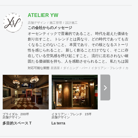
社会の様々な局面から、全体のルールや方向を指向し、求心
力を生みます。 【実績】 中古車大手Gulliver、JR東日本、
ATELIER YW
JR東日本スタートアップ株式会社、株式会社TOUCH TO
GO、無人決済店舗TOUCH TO GO、ANA FESTA株式会社、
店舗デザイン
施工管理
設計施工
ファミリーマート・ファミマ!!・トモニーなどの無人決済デ
この会社からのメッセージ
ザイン店舗、KINOKUNIYA Sutto、桂由美ブライダルハウス
オーセンティックで普遍的であること。 時代を超えた価値を
など大手企業や個人問わず実績多数。
創り出すこと。 トレンドとは異なり、どの時代であっても古
くなることのないこと。 本質であり、その核となるストーリ
性を感じられること。 新しく創ることだけでなく、そこに存
在している空気感を呼び起こすこと。 流行に左右されない確
固たる価値観を持ち、人を感動させられること。 私たちは国
際的なバランス感覚を持ちながら、 柔軟に設計デザインする
対応可能な業態
居酒屋
ダイニング・バー
イタリアン・フレンチ
カフェ・
ことを心掛けています。 新しいようで新しくないものを作り
続けていきたいと考えています。
ブライダル
200坪
イタリアン・フレンチ
15坪
店舗デザイン
店舗デザイン
多目的スペース T
La terra