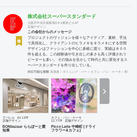
株式会社スーパースタンダード
大阪市中央区南船場4-9-3東新ビル4F
店舗デザイン
この会社からのメッセージ
プロジェクトのヴィジョンを様々なアイディア、素材、手法
で具現化し、クライアントのヒラメキをキラメキにする空間
デザインはファッションを中心に多岐に渡り、実績は８００
件を超える。この経験値や引き出しの多さも高く評価されリ
ピーターも多い。 その強みを生かして時代と共に変化するス
ーパースタンダードを作り出している。
対応可能な業態
居酒屋
ダイニング・バー
カフェ・パン・ケーキ
和食・寿
アパレル
43.13坪
カフェ・パン・ケーキ
店舗デザイン
12.77坪
店舗デザイン
BONbazaar ららぽーと愛
Picco Latte 中崎町 [ドライ
知東
フラワー&カフェ]