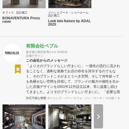
オフィス
設計施工
イベントブース・ショールーム
設計施工
BONAVENTURA Press
Look into Nature by ADAL
room
2025
有限会社ペブル
東京都江東区富岡2-4-4 YANE内
店舗デザイン
この会社からのメッセージ
「よりそのブランドらしい佇まいに」 一過性の流行に流され
ることなく、過剰な装飾でお店の存在を誇示するのでもな
く、そのブランドこそがまとうべき空間、そして何年経って
も色褪せない空間を目指して、ブランドの魅力や個性を生か
した店舗デザインを2001年12月設立以来、常に提案し続け
てきました。よりそのブランドらしい佇まいに。 「必要な箇
所に、必要なデザインを」 2012年からはさらにその思いを
対応可能な業態
ダイニング・バー
カフェ・パン・ケーキ
その他
オフィス
発展させ、店舗デザインに限らず、グラフィックデザインか
らブランディングまで総合的にブランドの出店をバックアッ
プできる体制も整えてきました。そのブランドにとってまず
何を優先すべきか、何が本当に必要なのか、そこをきちんと
アドバイスできる会社でありたいと思っています。 業務内容
・店舗設計（物販店／飲食店／美容室など） ・ブランディン