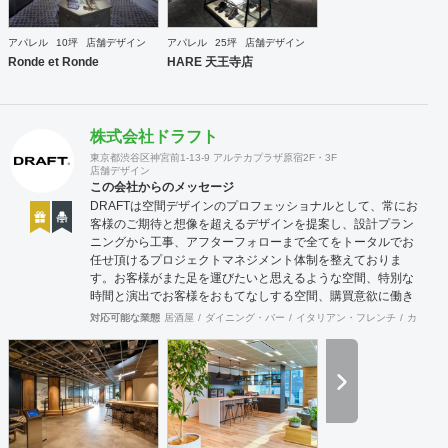
グ及びディレクション業務 ・出店におけるトータルデザイン
・住宅リノベーション ・家具及び什器デザイン
アパレル
10坪
店舗デザイン
アパレル
25坪
店舗デザイン
Ronde et Ronde
HARE 天王寺店
株式会社ドラフト
東京都渋谷区神宮前1-13-9 アルテカプラザ原宿2F・3F
店舗デザイン
この会社からのメッセージ
DRAFTは空間デザインのプロフェッショナルとして、常にお
客様のご期待と想像を超えるデザインを提案し、設計プラン
ニングから工事、アフターフォローまで全てをトータルでお
任せ頂けるプロジェクトマネジメント体制を整えておりま
す。お客様がまた足を運びたいと思えるような空間、特別な
時間と演出でお客様をおもてなしする空間、購買意欲に働き
かけるレイアウトとVMD、ブランド力を高める空間演出な
対応可能な業態
居酒屋
ダイニング・バー
イタリアン・フレンチ
カフェ・
ど、多くの方々に満足していただける店舗デザインに自信を
持っております。 ご希望されるイメージ、コストに関する不
安要素、 新規オープン、移転・改装に関するスケジュール、
ほか不明点など、まずはお気軽にお問い合わせください。