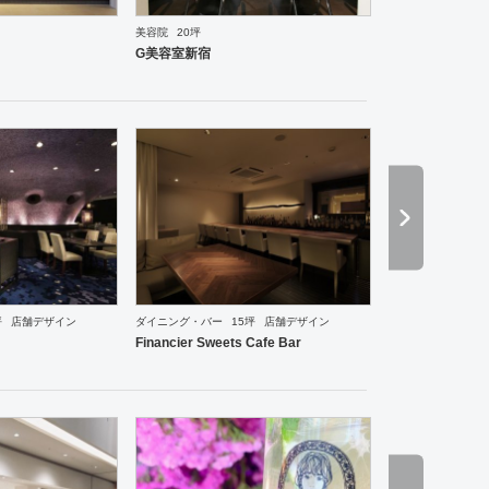
美容院
20坪
国料理
オフィス
イベントブース・ショールーム
エントランス
ワーキングスペース
塾・学校
G美容室新宿
ーメン・そば・うどん
和食・寿司
焼肉・中華料理・韓国料理
その他
オフィス
イベントブ
坪
店舗デザイン
ダイニング・バー
15坪
店舗デザイン
Financier Sweets Cafe Bar