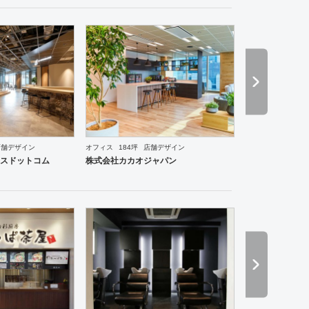
店舗デザイン
オフィス
184坪
店舗デザイン
食・寿司
焼肉・中華料理・韓国料理
その他
オフィス
イベントブース・ショールーム
エン
スドットコム
株式会社カカオジャパン