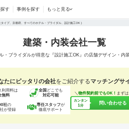
を探す
事例を探す
もっと見る
会社タイプ、京都府、すべてのホテル・ブライダル、設計施工OK )
建築・内装会社一覧
ル・ブライダルが得意な『設計施工OK』の店舗デザイン・内
なたにピッタリの会社
をご紹介する
マッチングサ
ス利用料は
全国
どこでも
＼
物件契約前でもOK！
まずは
全無料
対応可能
カンタン
問い合わせる
00社
の
専任スタッフ
が
1
分
社が登録
徹底サポート