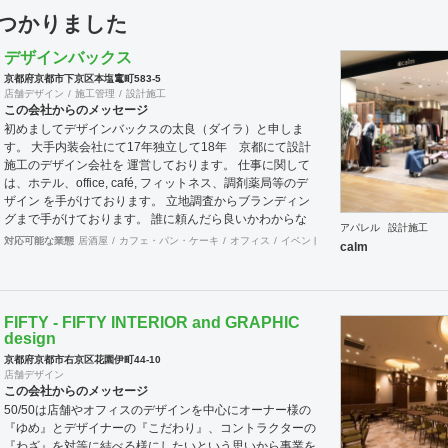
見つかりました
デザインバックス
京都府京都市下京区本塩竃町583-5
店舗デザイン
施工管理
設計施工
この会社からのメッセージ
初めましてデザインバックスの太良（ダイラ）と申しま
す。 大手内装会社にて17年独立して18年 京都にて設計
施工のデザイン会社を 運営しております。 仕事に関して
は、ホテル、office, café, フィットネス、調剤薬局等のデ
ザイン を手がけております。 立地調査からブランディン
グまで手がけております。 誰に頼んだら良いかわからな
アパレル
設計施工
い事もご相談ください。 一緒に問題解決していければと
対応可能な業態
居酒屋
カフェ・パン・ケーキ
オフィス
イベントブース・ショールーム
エ
calm
思います。
FIFTY - FIFTY INTERIOR and GRAPHIC
design
京都府京都市右京区花園伊町44-10
店舗デザイン
この会社からのメッセージ
50/50は店舗やオフィスのデザインを中心にオーナー様の
『ゆめ』とデザイナーの『こだわり』、コントラクターの
『わざ』を対等に結べる様にしたいという思いから事業を