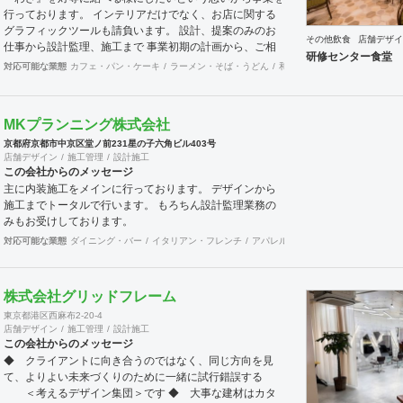
行っております。 インテリアだけでなく、お店に関する
グラフィックツールも請負います。 設計、提案のみのお
その他飲食
店舗デザイ
仕事から設計監理、施工まで 事業初期の計画から、ご相
研修センター食堂 
談にのりますので、まずはお気軽に問い合わせ下さい。
対応可能な業態
カフェ・パン・ケーキ
ラーメン・そば・うどん
和食・寿司
焼肉・中華料理
電話番号 0753668349 E-mail info@fifty-fifty.design
MKプランニング株式会社
京都府京都市中京区堂ノ前231星の子六角ビル403号
店舗デザイン
施工管理
設計施工
この会社からのメッセージ
主に内装施工をメインに行っております。 デザインから
施工までトータルで行います。 もろちん設計監理業務の
みもお受けしております。
対応可能な業態
ダイニング・バー
イタリアン・フレンチ
アパレル
食飯店
その他
美容院
株式会社グリッドフレーム
東京都港区西麻布2-20-4
店舗デザイン
施工管理
設計施工
この会社からのメッセージ
◆ クライアントに向き合うのではなく、同じ方向を見
て、よりよい未来づくりのために一緒に試行錯誤する
＜考えるデザイン集団＞です ◆ 大事な建材はカタ