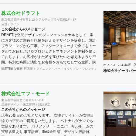
ドの出店をバックアップできる体制も整えてきました。そ
のブランドにとってまず何を優先すべきか、何が本当に必
株式会社ドラフト
要なのか、そこをきちんとアドバイスできる会社でありた
東京都渋谷区神宮前1-13-9 アルテカプラザ原宿2F・3F
いと思っています。 業務内容 ・店舗設計（物販店／飲食
店舗デザイン
店／美容室など） ・ブランディング及びディレクション
この会社からのメッセージ
業務 ・出店におけるトータルデザイン ・住宅リノベーシ
DRAFTは空間デザインのプロフェッショナルとして、常
ョン ・家具及び什器デザイン
にお客様のご期待と想像を超えるデザインを提案し、設計
プランニングから工事、アフターフォローまで全てをトー
タルでお任せ頂けるプロジェクトマネジメント体制を整え
ております。お客様がまた足を運びたいと思えるような空
間、特別な時間と演出でお客様をおもてなしする空間、購
オフィス
234.34坪
買意欲に働きかけるレイアウトとVMD、ブランド力を高
対応可能な業態
居酒屋
ダイニング・バー
イタリアン・フレンチ
カフェ・パン・ケーキ
和
株式会社イーリバー
める空間演出など、多くの方々に満足していただける店舗
デザインに自信を持っております。 ご希望されるイメー
ジ、コストに関する不安要素、 新規オープン、移転・改
装に関するスケジュール、ほか不明点など、まずはお気軽
株式会社エフ・モード
にお問い合わせください。
東京都渋谷区恵比寿南2-17-2-1F
店舗デザイン
施工管理
設計施工
この会社からのメッセージ
現在26期目の会社となります。 女性デザイナーが女性目
線での空間のご提案をいたします。 ベトナムダナンでも
実績があります。 バリアフリー・ユニバーサルルームの
実績多数あり 事業計画、助成金申請、デザイン設計施