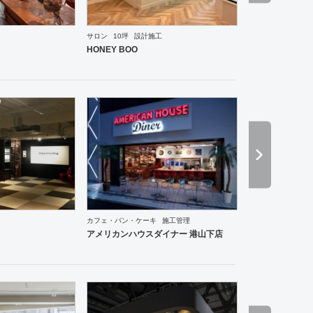
サロン
10坪
設計施工
ーメン・そば・うどん
和食・寿司
焼肉・中華料理・韓国料理
その他
オフィス
イベントブ
HONEY BOO
ーメン・そば・うどん
和食・寿司
焼肉・中華料理・韓国料理
その他
オフィス
エントラン
カフェ・パン・ケーキ
施工管理
アメリカンハウスダイナー 港山下店