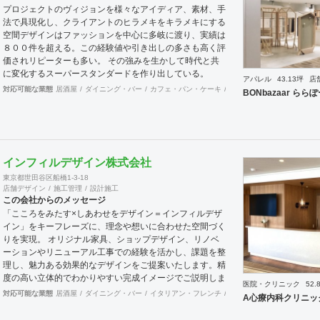
プロジェクトのヴィジョンを様々なアイディア、素材、手
法で具現化し、クライアントのヒラメキをキラメキにする
空間デザインはファッションを中心に多岐に渡り、実績は
８００件を超える。この経験値や引き出しの多さも高く評
価されリピーターも多い。 その強みを生かして時代と共
に変化するスーパースタンダードを作り出している。
アパレル
43.13坪
店
対応可能な業態
居酒屋
ダイニング・バー
カフェ・パン・ケーキ
和食・寿司
焼肉・中華料
BONbazaar ら
インフィルデザイン株式会社
東京都世田谷区船橋1-3-18
店舗デザイン
施工管理
設計施工
この会社からのメッセージ
「こころをみたす×しあわせをデザイン＝インフィルデザ
イン」をキーフレーズに、理念や想いに合わせた空間づく
りを実現。 オリジナル家具、ショップデザイン、リノベ
ーションやリニューアル工事での経験を活かし、課題を整
理し、魅力ある効果的なデザインをご提案いたします。精
度の高い立体的でわかりやすい完成イメージでご説明しま
医院・クリニック
52.
す。近年は、各地域の自治体様からエリア全体の構想や空
対応可能な業態
居酒屋
ダイニング・バー
イタリアン・フレンチ
カフェ・パン・ケーキ
和
A心療内科クリニッ
き施設の有効利用など、町おこしを含めての企画・プラン
が増えており、好評をいただいています。 連携スタッフ