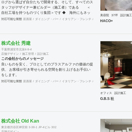
ログから選ばず自分たちで開発する、そして、すべてのス
タッフがデザイナー兼ビルダー（施工者）である ＜
自社工場を持つものづくり集団＞です ◆ 海外にもネッ
美容院
37坪
設計施工
トワークを持ち、英語や中国語に堪能なスタッフたちが、
対応可能な業態
居酒屋
ダイニング・バー
イタリアン・フレンチ
カフェ・パン・ケーキ
ラ
HACO+
海外から国内への出店をスムーズに実現させる ＜国
境のない設計集団＞です 設計施工案件、設計＋造作物の
案件、施工案件、造作物制作など、多様な請負形態が可能
です。工場では金属を中心にさまざまな素材を用いた制作
株式会社 秀建
が可能で、例えば通常デザイン性とは無縁な特定防火設備
千葉県浦安市北栄4-9-4
（鉄扉）などにも高いデザイン性を施すことも可能です。
店舗デザイン
施工管理
設計施工
GRIDFRAME とりかえのきかない空間
この会社からのメッセージ
https://gridframe.co.jp/ Synes(シネス) 霧のようなやわら
良いものを安く、プロとしてのプラスアルファの価値の提
かな空間 http://synes.jp/ SOTOCHIKU 時間の蓄積を
供、 お客様が引き寄せられる空間を創り上げるお手伝い
取り込む空間 https://sotochiku.com/
をします。
対応可能な業態
居酒屋
ダイニング・バー
イタリアン・フレンチ
カフェ・パン・ケーキ
ラ
オフィス
設計施工
G.B.S 社
株式会社 Old Kan
東京都渋谷区神宮前 3-38-1 JP-4ビル 302
店舗デザイン