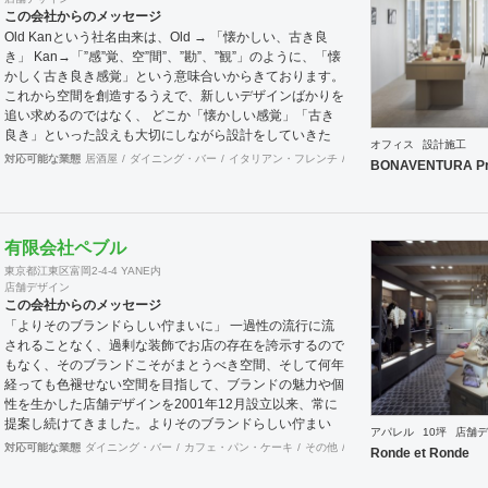
この会社からのメッセージ
Old Kanという社名由来は、Old → 「懐かしい、古き良
き」 Kan→「”感”覚、空”間”、”勘”、”観”」のように、「懐
かしく古き良き感覚」という意味合いからきております。
これから空間を創造するうえで、新しいデザインばかりを
追い求めるのではなく、 どこか「懐かしい感覚」「古き
良き」といった設えも大切にしながら設計をしていきた
オフィス
設計施工
い。 そんな思いの下、日々クライアント様、そしてその
対応可能な業態
居酒屋
ダイニング・バー
イタリアン・フレンチ
カフェ・パン・ケーキ
ラ
BONAVENTURA Pr
空間を使うお客様に幸せを提供できるようなデザインを心
がけて日々精進しております。 Old Kan 浦田 晶平 Shohei
Urata https://old-kan.jp Instagram：
https://www.instagram.com/old_kan_/?hl=ja
有限会社ペブル
shohei_urata@old-kan.jp 〒150-0001 東京都渋谷区神宮
東京都江東区富岡2-4-4 YANE内
前 3-38-1 JP-4ビル 302
店舗デザイン
この会社からのメッセージ
「よりそのブランドらしい佇まいに」 一過性の流行に流
されることなく、過剰な装飾でお店の存在を誇示するので
もなく、そのブランドこそがまとうべき空間、そして何年
経っても色褪せない空間を目指して、ブランドの魅力や個
性を生かした店舗デザインを2001年12月設立以来、常に
提案し続けてきました。よりそのブランドらしい佇まい
アパレル
10坪
店舗デ
に。 「必要な箇所に、必要なデザインを」 2012年からは
対応可能な業態
ダイニング・バー
カフェ・パン・ケーキ
その他
オフィス
イベントブース
Ronde et Ronde
さらにその思いを発展させ、店舗デザインに限らず、グラ
フィックデザインからブランディングまで総合的にブラン