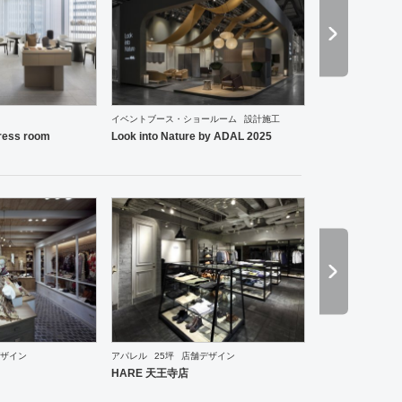
イベントブース・ショールーム
設計施工
ーメン・そば・うどん
和食・寿司
その他
オフィス
イベントブース・ショールーム
エント
ess room
Look into Nature by ADAL 2025
ザイン
アパレル
25坪
店舗デザイン
・ショールーム
エントランス
ワーキングスペース
その他
ホテル
ブライダル
その他
ア
HARE 天王寺店