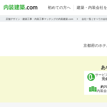
初めての方へ
建築・内装会社
店舗デザイン・建築工事・内装工事マッチングの内装建築.com
会社一覧 ( すべての
京都府のホテ
あ
サービ
完
約7
内装会