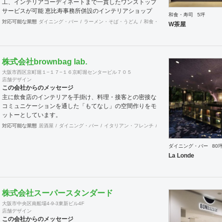
工、インテリアコーディネートまで一貫したワンストップ
サービスが可能 恵比寿事務所併設のインテリアショップ
和食・寿司
5坪
「其の伍」SONOGOではオリジナル家具をはじめアンテ
対応可能な業態
ダイニング・バー
ラーメン・そば・うどん
和食・寿司
焼肉・中華料理・韓
W茶屋
ィーク骨董家具の販売もしています。
株式会社brownbag lab.
大阪市西区京町堀１−１７−１６京町堀センタービル７０５
店舗デザイン
この会社からのメッセージ
主に飲食店のインテリアを手掛け、料理・接客との密接な
コミュニケーションを通した「もてなし」の空間作りをモ
ットーとしています。
対応可能な業態
居酒屋
ダイニング・バー
イタリアン・フレンチ
カフェ・パン・ケーキ
ラ
ダイニング・バー
80
La Londe
株式会社スーパースタンダード
大阪市中央区南船場4-9-3東新ビル4F
店舗デザイン
この会社からのメッセージ