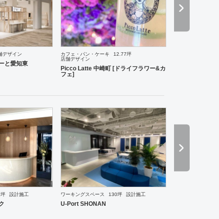
舗デザイン
カフェ・パン・ケーキ
12.77坪
店舗デザイン
理・韓国料理
オフィス
イベントブース・ショールーム
エントランス
ワーキングスペース
らぽーと愛知東
Picco Latte 中崎町 [ドライフラワー&カ
フェ]
8坪
設計施工
ワーキングスペース
130坪
設計施工
食・寿司
その他
オフィス
イベントブース・ショールーム
エントランス
ワーキングスペー
ク
U-Port SHONAN