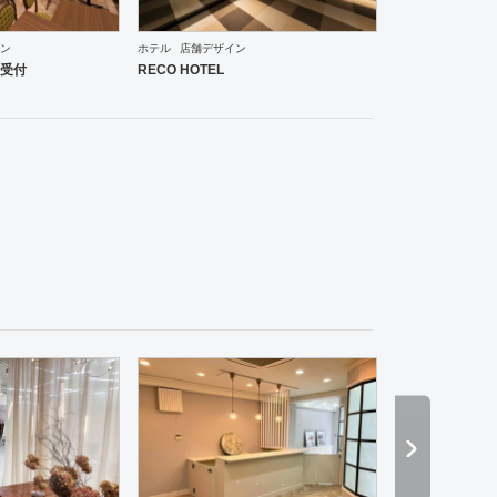
ン
ホテル
店舗デザイン
受付
RECO HOTEL
・韓国料理
その他
オフィス
イベントブース・ショールーム
エントランス
薬局
ホテル
パチンコ
カラオケ
ダーツ・ビリヤード
その他
居酒屋
イタリアン・フレンチ
ブライダ