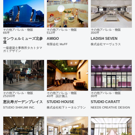
その他アパレル・物販
その他アパレル・物販
その他アパレル・物販
66坪
512坪
300坪
サンウェルミューズ北参
AMIGO
LADISH SEVEN
道
有限会社 MuFF
株式会社マーヴェラス
一級建築士事務所タカトタマ
ガミデザイン
その他アパレル・物販
その他アパレル・物販
その他アパレル・物販
25200坪
40坪
設計施工
30坪
恵比寿ガーデンプレイス
STUDIO HOUSE
STUDIO CARATT
STUDIO SHIKUMI INC.
株式会社松下トータルプラン
NEEDS CREATIVE DESIGN