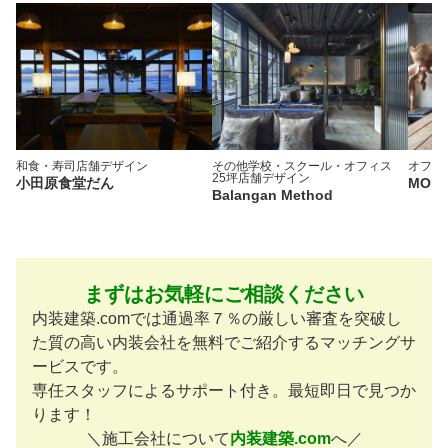
和食・寿司
店舗デザイン
その他学校・スクール・オフィス
オフィ
25坪
店舗デザイン
小田原食堂だん
MONO
Balangan Method
まずはお気軽にご相談ください
内装建築.comでは通過率７％の厳しい審査を突破し
た質の高い内装会社を無料でご紹介するマッチングサ
ービスです。
専任スタッフによるサポート付き。最短即日で見つか
ります！
＼施工会社について
内装建築.com
へ／