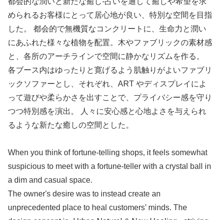
都会的な潤いと新たな癒し-占いを通して癒しや希望を求
められるお客様にとって居心地が良い、特別な空間を目指
した。 都会的で無機質なコンクリートに、生命力と潤い
にあふれた様々な植物を配置。木やファブリックの素材感
と、各所のアーチラインで空間に静かなリズムを作る。
各ブース内はゆったりと寛げるよう肌触りがよいファブリ
ックソファーとし、それぞれ、ART やディスプレイによ
って遊びや柔らかさを出すことで、プライバシー感を守り
つつ特別感を演出。 人々に安心感と心地よさを与えられ
るような新たな癒しの空間とした。
When you think of fortune-telling shops, it feels somewhat
suspicious to meet with a fortune-teller with a crystal ball in
a dim and casual space.
The owner's desire was to instead create an
unprecedented place to heal customers’ minds. The