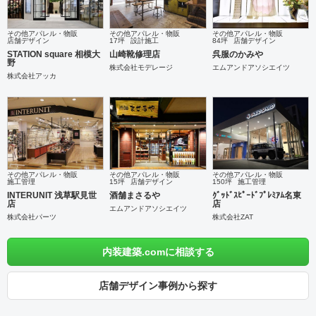
その他アパレル・物販
その他アパレル・物販
その他アパレル・物販
店舗デザイン
17坪
設計施工
84坪
店舗デザイン
STATION square 相模大
山崎靴修理店
呉服のかみや
野
株式会社モデレージ
エムアンドアソシエイツ
株式会社アッカ
その他アパレル・物販
その他アパレル・物販
その他アパレル・物販
施工管理
15坪
店舗デザイン
150坪
施工管理
INTERUNIT 浅草駅見世
酒舗まさるや
ｸﾞｯﾄﾞｽﾋﾟｰﾄﾞﾌﾟﾚﾐｱﾑ名東
店
店
エムアンドアソシエイツ
株式会社パーツ
株式会社ZAT
内装建築.comに相談する
店舗デザイン事例から探す