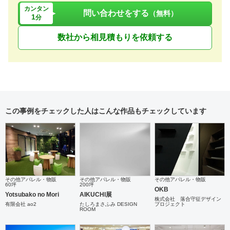
カンタン
問い合わせをする
（無料）
1
分
数社から相見積もりを依頼する
この事例をチェックした人はこんな作品もチェックしています
その他アパレル・物販
その他アパレル・物販
その他アパレル・物販
60坪
200坪
OKB
Yotsubako no Mori
AIKUCHI展
株式会社 落合守征デザイン
有限会社 ao2
たしろまさふみ DESIGN
プロジェクト
ROOM