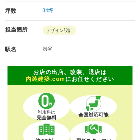
坪数
34坪
担当箇所
デザイン設計
駅名
渋谷
お店の出店、改装、退店は
内装建築.com
にお任せください
利用料は
全国対応可能
完全無料