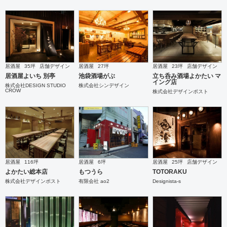
居酒屋
35坪
店舗デザイン
居酒屋
27坪
居酒屋
23坪
店舗デザイン
居酒屋よいち 別亭
池袋酒場がぶ
立ち呑み酒場よかたい マ
イング店
株式会社DESIGN STUDIO
株式会社シンデザイン
CROW
株式会社デザインポスト
居酒屋
116坪
居酒屋
6坪
居酒屋
25坪
店舗デザイン
よかたい総本店
もつうら
TOTORAKU
株式会社デザインポスト
有限会社 ao2
Designista-s