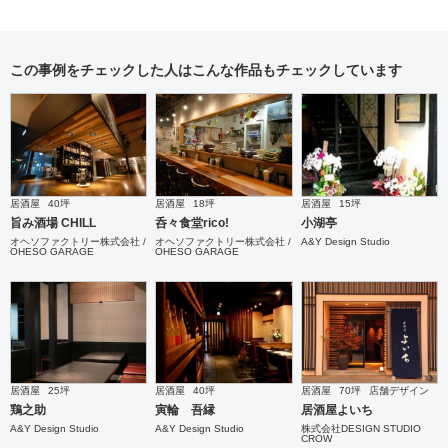
この事例をチェックした人はこんな作品もチェックしています
居酒屋
40坪
居酒屋
18坪
居酒屋
15坪
旨み酒場 CHILL
呑々食堂rico!
小湖亭
オヘソファクトリー株式会社 /
オヘソファクトリー株式会社 /
A&Y Design Studio
OHESO GARAGE
OHESO GARAGE
居酒屋
25坪
居酒屋
40坪
居酒屋
70坪
店舗デザイン
鶏之助
寅輪 吾縁
居酒屋よいち
A&Y Design Studio
A&Y Design Studio
株式会社DESIGN STUDIO
CROW