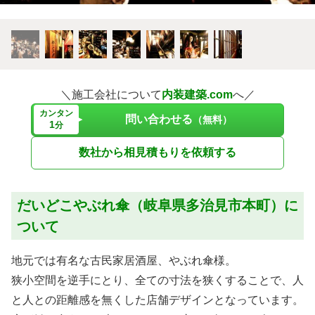
＼施工会社について
内装建築.com
へ／
カンタン
問い合わせる
（無料）
1
分
数社から相見積もりを依頼する
だいどこやぶれ傘（岐阜県多治見市本町）に
ついて
地元では有名な古民家居酒屋、やぶれ傘様。
狭小空間を逆手にとり、全ての寸法を狭くすることで、人
と人との距離感を無くした店舗デザインとなっています。