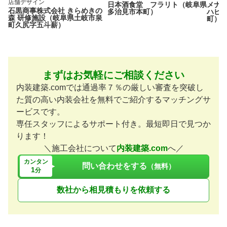
店舗デザイン
日本酒食堂 フラリト（岐阜県
メナ
石黒商事株式会社 きらめきの
多治見市本町）
ハピ
森 研修施設（岐阜県土岐市泉
町）
町久尻字五斗薪）
まずはお気軽にご相談ください
内装建築.comでは通過率７％の厳しい審査を突破し
た質の高い内装会社を無料でご紹介するマッチングサ
ービスです。
専任スタッフによるサポート付き。最短即日で見つか
ります！
＼施工会社について
内装建築.com
へ／
カンタン
問い合わせをする
（無料）
1
分
数社から相見積もりを依頼する