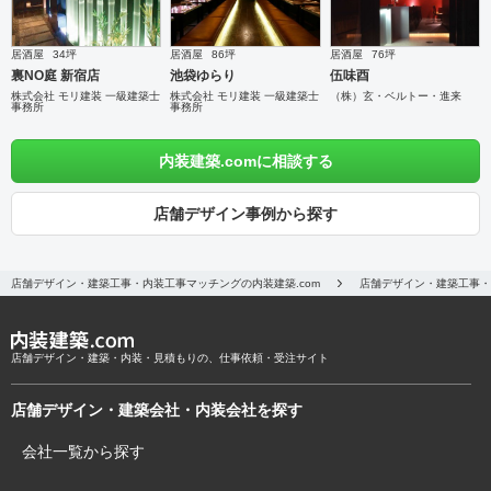
居酒屋
34坪
居酒屋
86坪
居酒屋
76坪
裏NO庭 新宿店
池袋ゆらり
伍味酉
株式会社 モリ建装 一級建築士
株式会社 モリ建装 一級建築士
（株）玄・ベルトー・進来
事務所
事務所
内装建築.comに相談する
店舗デザイン事例から探す
店舗デザイン・建築工事・内装工事マッチングの内装建築.com
店舗デザイン・建築工事・
店舗デザイン・建築・内装・見積もりの、仕事依頼・受注サイト
店舗デザイン・建築会社・内装会社を探す
会社一覧から探す