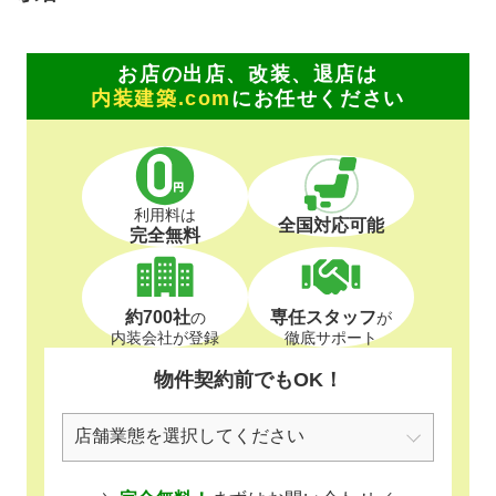
お店の出店、改装、退店は
内装建築.com
にお任せください
利用料は
全国対応可能
完全無料
約700社
専任スタッフ
の
が
内装会社が登録
徹底サポート
物件契約前でもOK！