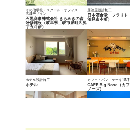
その他学校・スクール・オフィス
居酒屋
設計施工
店舗デザイン
日本酒食堂 フラリト
石黒商事株式会社 きらめきの森
治見市本町）
研修施設（岐阜県土岐市泉町久尻
字五斗薪）
ホテル
設計施工
カフェ・パン・ケーキ
15坪
ホテル
CAFE Big Nose（カ
ノーズ）