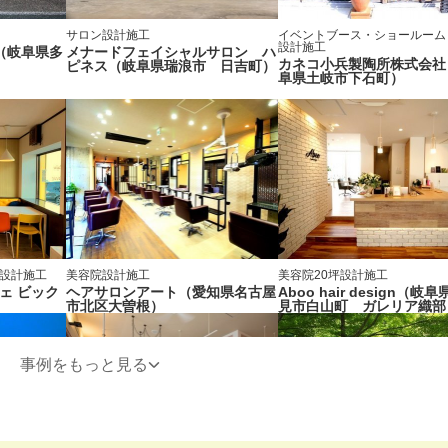
サロン
設計施工
イベントブース・ショールーム
設計施工
（岐阜県多
メナードフェイシャルサロン ハ
カネコ小兵製陶所株式会社
ピネス（岐阜県瑞浪市 日吉町）
阜県土岐市下石町）
設計施工
美容院
設計施工
美容院
20坪
設計施工
フェ ビック
ヘアサロンアート（愛知県名古屋
Aboo hair design（岐
市北区大曽根）
見市白山町 ガレリア織部
事例をもっと見る