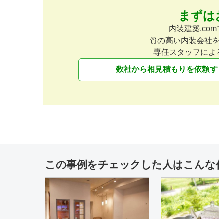
まずは
美容院
設計施工
美容院
設計施工
アドルクヘアデザイン（岐阜県土
アメーテールアーム（
内装建築.c
岐市下石町）
市市之久田）
質の高い内装会社
専任スタッフによ
数社から相見積もりを依頼す
カフェ・パン・ケーキ
83坪
設計施工
イベントブース・ショール
設計施工
Pâtisserie et Café
秀峰（岐阜県土岐市駄
GRANDIR（岐阜県多治見市宝町
10-24）
この事例をチェックした人はこんな