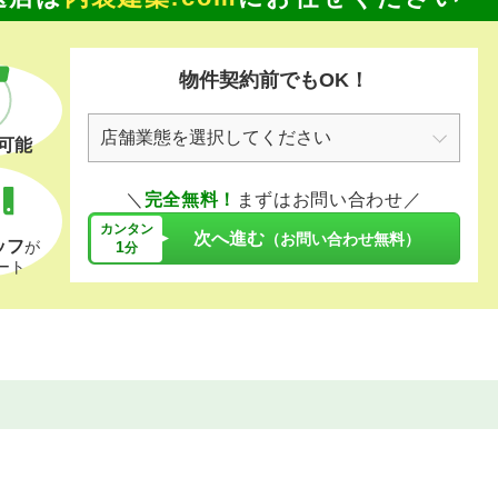
物件契約前でもOK！
可能
＼
完全無料！
まずはお問い合わせ／
カンタン
次へ進む
（お問い合わせ無料）
ッフ
1
が
分
ート