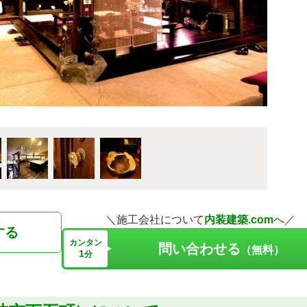
＼施工会社について
内装建築.com
へ／
する
カンタン
問い合わせる
（無料）
1
分