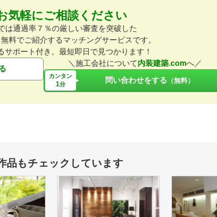
お気軽にご相談ください
カフェ・パン・ケーキ
設計施工
その他飲食
設計施工
愛知県小牧
スワンタイルカフェ（岐阜県多治
アルティストビラージュ（
omでは通過率７％の厳しい審査を突破した
見市美濃焼き卸団地内）
多治見市小名田町小滝）
を無料でご紹介するマッチングサービスです。
るサポート付き。最短即日で見つかります！
＼施工会社について
内装建築.com
へ／
る
カンタン
問い合わせをする
（無料）
1
分
ーム
サロン
設計施工
その他医療・福祉・スポーツ
店舗デザイン
B'PRODUCE（ビープロデュー
知町）
サービス付き高齢者住宅
ス）小牧店（愛知県小牧市小牧）
作品もチェックしています