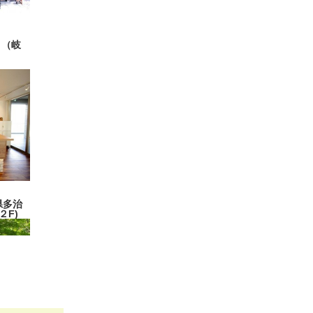
 （岐
阜県多治
２F)