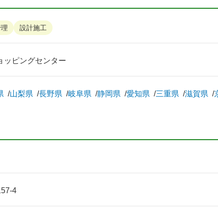
管理
設計施工
ョッピングセンター
県
山梨県
長野県
岐阜県
静岡県
愛知県
三重県
滋賀県
7-4