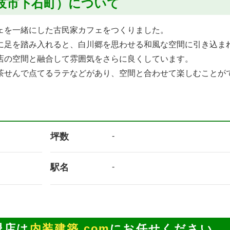
土岐市下石町）について
ェを一緒にした古民家カフェをつくりました。
に足を踏み入れると、白川郷を思わせる和風な空間に引き込ま
店の空間と融合して雰囲気をさらに良くしています。
茶せんで点てるラテなどがあり、空間と合わせて楽しむことが
坪数
-
駅名
-
退店は
内装建築.com
にお任せください