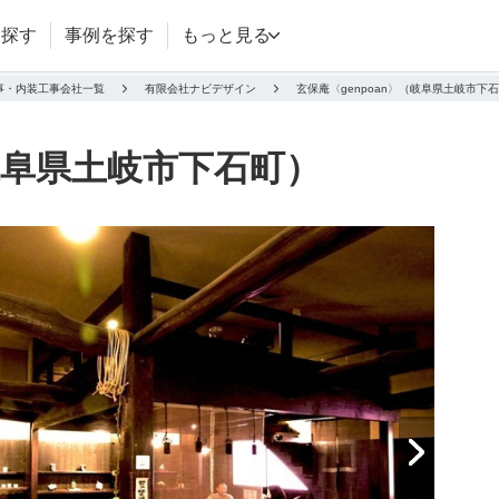
を探す
事例を探す
もっと見る
事・内装工事会社一覧
有限会社ナビデザイン
玄保庵〈genpoan〉（岐阜県土岐市下
（岐阜県土岐市下石町）