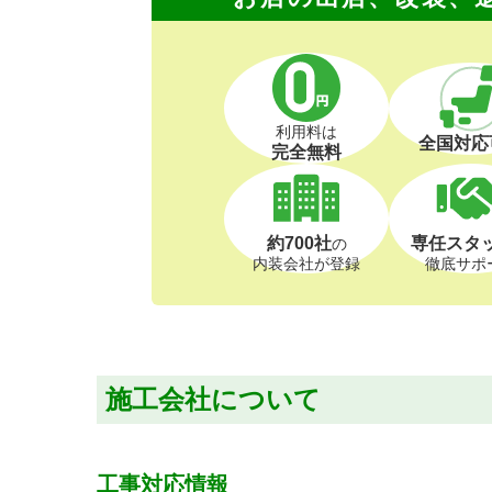
利用料は
全国対応
完全無料
約700社
専任スタ
の
内装会社が登録
徹底サポ
施工会社について
工事対応情報