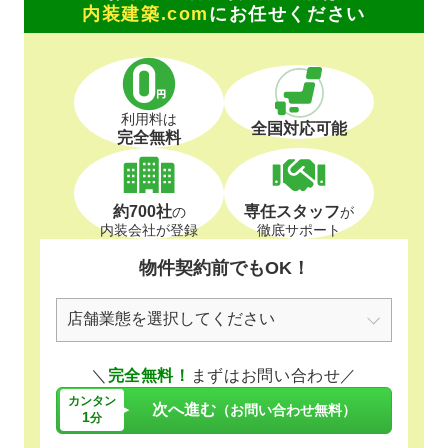
内装建築.com
にお任せください
利用料は
全国対応可能
完全無料
約700社
専任スタッフ
の
が
内装会社が登録
徹底サポート
物件契約前でもOK！
＼
完全無料！
まずはお問い合わせ／
カンタン
次へ進む
（お問い合わせ無料）
1
分