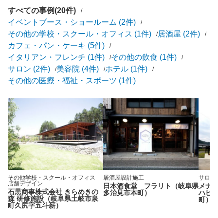
すべての事例(20件)
イベントブース・ショールーム (2件)
その他の学校・スクール・オフィス (1件)
居酒屋 (2件)
カフェ・パン・ケーキ (5件)
イタリアン・フレンチ (1件)
その他の飲食 (1件)
サロン (2件)
美容院 (4件)
ホテル (1件)
その他の医療・福祉・スポーツ (1件)
その他学校・スクール・オフィス
居酒屋
設計施工
サロン
店舗デザイン
日本酒食堂 フラリト（岐阜県
メナ
石黒商事株式会社 きらめきの
多治見市本町）
ハピ
森 研修施設（岐阜県土岐市泉
町）
町久尻字五斗薪）