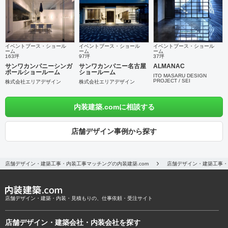
イベントブース・ショール
イベントブース・ショール
イベントブース・ショール
ーム
ーム
ーム
163坪
97坪
37坪
サンワカンパニーシンガ
サンワカンパニー名古屋
ALMANAC
ポールショールーム
ショールーム
ITO MASARU DESIGN
PROJECT / SEI
株式会社エリアデザイン
株式会社エリアデザイン
内装建築.comに相談する
店舗デザイン事例から探す
店舗デザイン・建築工事・内装工事マッチングの内装建築.com
店舗デザイン・建築工事・
店舗デザイン・建築・内装・見積もりの、仕事依頼・受注サイト
店舗デザイン・建築会社・内装会社を探す