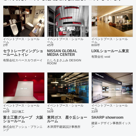
イベントブース・ショール
イベントブース・ショール
イベントブース・ショール
ーム
ーム
ーム
2坪
45坪
809坪
セラトレーディングショ
NISSAN GLOBAL
LIXILショールーム東京
ールームトイレ
MEDIA CENTER
有限会社 void
有限会社スペースカウボーイ
たしろまさふみ DESIGN
ROOM
イベントブース・ショール
イベントブース・ショール
イベントブース・ショール
ーム
ーム
ーム
69坪
設計施工
56坪
33坪
富士工業グループ 大阪
東邦ガス 星ケ丘ショー
SHARP showroom
ショールーム
ルーム
建築＋デザイン事務所イッス
ン
株式会社アッシュ・プランニ
木津潤平建築設計事務所
ング