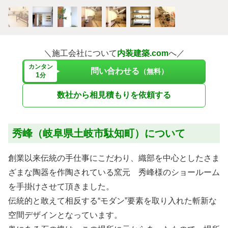
＼施工会社について
内装建築.com
へ／
カンタン
問い合わせる
（無料）
1
分
数社から相見積もりを依頼する
秀峰（岐阜県土岐市駄知町）について
創業以来伝統の手仕事にこだわり、織部を中心としたさま
ざまな陶器を作陶されている窯元 秀峰様のショールーム
を手掛けさせて頂きました。
伝統的と敢えて相反する“モダン”要素を取り入れた斬新な
空間デザインとなっています。