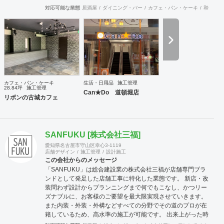
ル（tenperhide31@icloud.com）からも承ります。 その他：
対応可能な業態
居酒屋
ダイニング・バー
カフェ・パン・ケーキ
和食・寿
道具商 愛知県公安委員会許可 第542642304700号
カフェ・パン・ケーキ
生活・日用品
施工管理
28.84坪
施工管理
Can★Do 道頓堀店
リボンの古城カフェ
SANFUKU [株式会社三福]
愛知県名古屋市守山区幸心3-1119
店舗デザイン
施工管理
設計施工
この会社からのメッセージ
「SANFUKU」は総合建設業の株式会社三福が店舗専門ブラ
ンドとして発足した店舗工事に特化した業態です。 新店・改
装問わず設計からプランニングまで何でもこなし、かつリー
ズナブルに、お客様のご要望を最大限実現させていきます。
また内装・外装・外構などすべての分野でその道のプロが在
籍しているため、高水準の施工が可能です。 出来上がった時
に綺麗なのは当たり前！腕の良さは年数が経てば経つほど実