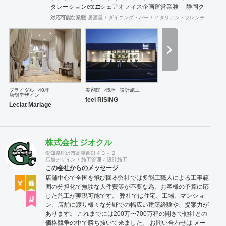
タレーションetc. ​ □シェアオフィス企画運営業務 静岡ク
リエイターズシェアオフィス ［ ENTRANCE ］の企
対応可能な業態
居酒屋
ダイニング・バー
イタリアン・フレンチ
カフェ
画・運営 ※自身のオフィスも内包。 ​ 空きテナントや
ビルを利用した シェアオフィス等の企画提案。
ブライダル
40坪
美容院
45坪
設計施工
店舗デザイン
feel RISING
Leclat Mariage
株式会社 ジオクル
愛知県稲沢市高重西町４３－２
店舗デザイン
施工管理
設計施工
この会社からのメッセージ
店舗中心で全国を飛び回る弊社では多能工職人による工事範
囲の分担化で無駄な人件費等が不要な為、お客様の予算に応
じた施工が実現可能です。 弊社では住宅、工場、マンショ
ン、店舗に渡り様々な分野での幅広い建築経験や、提案力が
あります。 これまでには200万〜700万程の開きで他社との
価格競争の中で勝ち抜いて来ました。 お問い合わせは メー