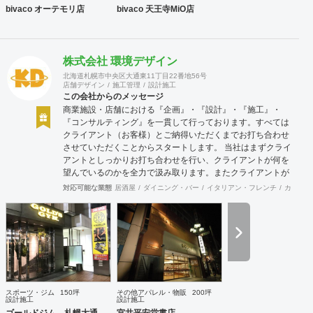
bivaco オーテモリ店
bivaco 天王寺MiO店
株式会社 環境デザイン
北海道札幌市中央区大通東11丁目22番地56号
店舗デザイン
施工管理
設計施工
この会社からのメッセージ
商業施設・店舗における『企画』・『設計』・『施工』・
『コンサルティング』を一貫して行っております。すべては
クライアント（お客様）とご納得いただくまでお打ち合わせ
させていただくことからスタートします。 当社はまずクライ
アントとしっかりお打ち合わせを行い、クライアントが何を
望んでいるのかを全力で汲み取ります。またクライアントが
思い描いていることをどのように表現していいのかお困りの
対応可能な業態
居酒屋
ダイニング・バー
イタリアン・フレンチ
カフェ・
ときは、お打ち合せ時クライアントからのご要望をこれまで
培ってきた当社ならではのノウハウでご提案いたします。
スポーツ・ジム
150坪
その他アパレル・物販
200坪
設計施工
設計施工
ゴールドジム 札幌大通
宮井平安堂書店