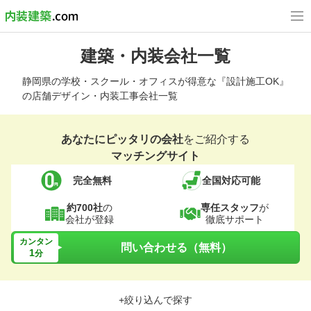
建築・内装会社一覧
静岡県の学校・スクール・オフィスが得意な『設計施工OK』
の店舗デザイン・内装工事会社一覧
あなたにピッタリの会社
をご紹介する
マッチングサイト
完全無料
全国対応可能
約700社
の
専任スタッフ
が
会社が登録
徹底サポート
カンタン
問い合わせる（無料）
1
分
+絞り込んで探す