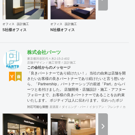
オフィス
設計施工
オフィス
設計施工
S社様オフィス
N社様オフィス
株式会社パーツ
東京都渋谷区代々木2-15-2-402
店舗デザイン
施工管理
設計施工
この会社からのメッセージ
「良きパートナーであり続けたい！」 当社の由来は店舗を開
きたいお客様の良きパートナーであり続けたいと言う想いか
ら、「Partnership」パートナーシップの前述「Part」からパ
ーツと名付けました。 店舗開発・店舗設計・施工・アフター
フォローまで、お客様の良きパートナーであることをお約束
いたします。 ポジティブは人に伝わります。 伝わったポジ
ティブが幸せを呼び込み、呼び込んだ幸せが、さらに大きな
対応可能な業態
居酒屋
ダイニング・バー
イタリアン・フレンチ
カフェ・
幸せとなって返って来る。 500店以上のOPENを見届けた当
社ならではの実績をご確認下さい。 <a
href="https://www.partsinc.co.jp/">https://www.partsinc.co.jp/</a>