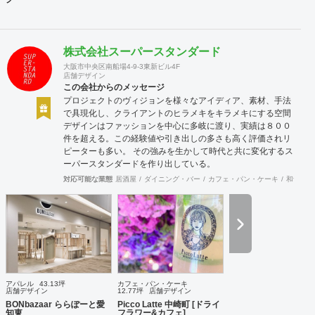
株式会社スーパースタンダード
大阪市中央区南船場4-9-3東新ビル4F
店舗デザイン
この会社からのメッセージ
プロジェクトのヴィジョンを様々なアイディア、素材、手法
で具現化し、クライアントのヒラメキをキラメキにする空間
デザインはファッションを中心に多岐に渡り、実績は８００
件を超える。この経験値や引き出しの多さも高く評価されリ
ピーターも多い。 その強みを生かして時代と共に変化するス
ーパースタンダードを作り出している。
対応可能な業態
居酒屋
ダイニング・バー
カフェ・パン・ケーキ
和食・寿
アパレル
43.13坪
カフェ・パン・ケーキ
店舗デザイン
12.77坪
店舗デザイン
BONbazaar ららぽーと愛
Picco Latte 中崎町 [ドライ
知東
フラワー&カフェ]