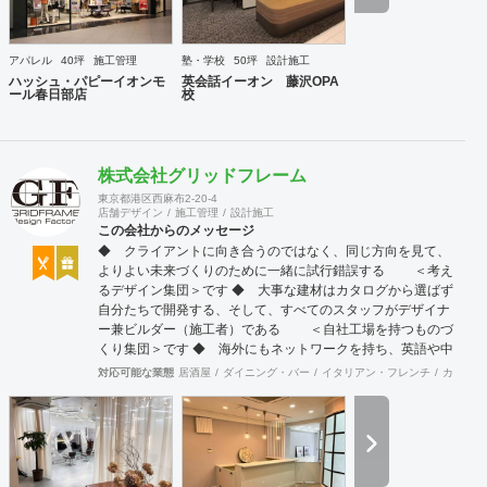
アパレル
40坪
施工管理
塾・学校
50坪
設計施工
ハッシュ・パピーイオンモ
英会話イーオン 藤沢OPA
ール春日部店
校
株式会社グリッドフレーム
東京都港区西麻布2-20-4
店舗デザイン
施工管理
設計施工
この会社からのメッセージ
◆ クライアントに向き合うのではなく、同じ方向を見て、
よりよい未来づくりのために一緒に試行錯誤する ＜考え
るデザイン集団＞です ◆ 大事な建材はカタログから選ばず
自分たちで開発する、そして、すべてのスタッフがデザイナ
ー兼ビルダー（施工者）である ＜自社工場を持つものづ
くり集団＞です ◆ 海外にもネットワークを持ち、英語や中
国語に堪能なスタッフたちが、海外から国内への出店をスム
対応可能な業態
居酒屋
ダイニング・バー
イタリアン・フレンチ
カフェ・
ーズに実現させる ＜国境のない設計集団＞です 設計施
工案件、設計＋造作物の案件、施工案件、造作物制作など、
多様な請負形態が可能です。工場では金属を中心にさまざま
な素材を用いた制作が可能で、例えば通常デザイン性とは無
縁な特定防火設備（鉄扉）などにも高いデザイン性を施すこ
とも可能です。 GRIDFRAME とりかえのきかない空間