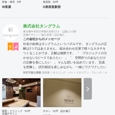
和食・寿司
5坪
美容院
20坪
W茶屋
G美容室新宿
株式会社タングラム
東京都中央区日本橋久松町12-2 山脇ビル2階
店舗デザイン
施工管理
設計施工
この会社からのメッセージ
社名の由来はタングラムというパズルです。 タングラムの正
解は1つではありません。 組み合わせ次第で様々なカタチを
つくることができ、正解は無限です。 「 プロジェクトの欠
かせない1ピースでありたい 」 「 空間作りのあなただけ
の正解を形にしたい 」 そんな想いを込めています。 完成
を想像し、試行錯誤を楽しみながら、 ​一緒にワクワクしたい
と思っています。
対応可能な業態
居酒屋
ダイニング・バー
イタリアン・フレンチ
カフェ・
医院・クリニック
52坪
サロン
22坪
設計施工
店舗デザイン