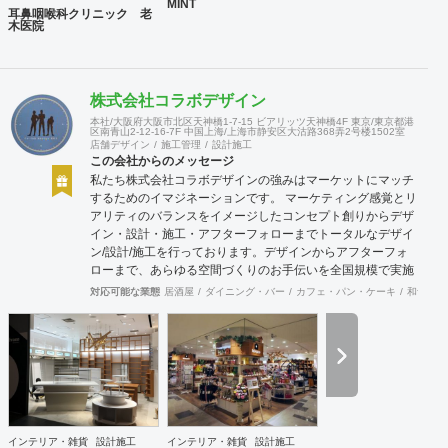
MINT
耳鼻咽喉科クリニック 老
木医院
株式会社コラボデザイン
本社/大阪府大阪市北区天神橋1-7-15 ビアリッツ天神橋4F 東京/東京都港
区南青山2-12-16-7F 中国上海/上海市静安区大沽路368弄2号楼1502室
店舗デザイン
施工管理
設計施工
この会社からのメッセージ
私たち株式会社コラボデザインの強みはマーケットにマッチ
するためのイマジネーションです。 マーケティング感覚とリ
アリティのバランスをイメージしたコンセプト創りからデザ
イン・設計・施工・アフターフォローまでトータルなデザイ
ン/設計/施工を行っております。デザインからアフターフォ
ローまで、あらゆる空間づくりのお手伝いを全国規模で実施
できます。上海にもオフィスがございますので、中国での実
対応可能な業態
居酒屋
ダイニング・バー
カフェ・パン・ケーキ
和食・寿
施も可能です。
インテリア・雑貨
設計施工
インテリア・雑貨
設計施工