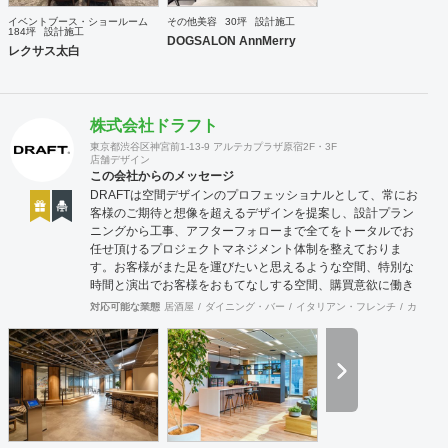
イベントブース・ショールーム
その他美容
30坪
設計施工
184坪
設計施工
DOGSALON AnnMerry
レクサス太白
株式会社ドラフト
東京都渋谷区神宮前1-13-9 アルテカプラザ原宿2F・3F
店舗デザイン
この会社からのメッセージ
DRAFTは空間デザインのプロフェッショナルとして、常にお
客様のご期待と想像を超えるデザインを提案し、設計プラン
ニングから工事、アフターフォローまで全てをトータルでお
任せ頂けるプロジェクトマネジメント体制を整えておりま
す。お客様がまた足を運びたいと思えるような空間、特別な
時間と演出でお客様をおもてなしする空間、購買意欲に働き
かけるレイアウトとVMD、ブランド力を高める空間演出な
対応可能な業態
居酒屋
ダイニング・バー
イタリアン・フレンチ
カフェ・
ど、多くの方々に満足していただける店舗デザインに自信を
持っております。 ご希望されるイメージ、コストに関する不
安要素、 新規オープン、移転・改装に関するスケジュール、
ほか不明点など、まずはお気軽にお問い合わせください。