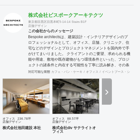
株式会社ビスポークアーキテクツ
東京都目黒区目黒本町5-14-14 Stairs B1F
店舗デザイン
この会社からのメッセージ
Bespoke architectsは、建築設計・インテリアデザインのプ
ロフェッショナルとして、オフィス、店舗、クリニック、住
宅などのデザインとプロジェクトマネジメントを国内外で手
がけてまいりました。 クライアントのご要望、求められる機
能や用途、敷地や既存建物がもつ環境条件といった、プロジ
ェクトの諸条件と内在する可能性を丁寧に読み解き、その条
件でこそ可能な空間環境の豊かさを提案し、カタチにしま
対応可能な業態
カフェ・パン・ケーキ
オフィス
イベントブース・ショール
す。必要に応じて構造設計・設備設計・照明計画・音響設
計・ランドスケープデザイン等の専門家と協働し、大規模建
築物や高度な設計にも対応致します。 ご要望に合わせて、設
計・デザインに加えて、予算管理・工程管理・別途工事の一
括管理等を含めたプロジェクトマネジメントを担い、ワンス
トップでのプロジェクト推進を行います。発注管理における
クライアントのご負担を軽減するとともに、第三者的な立場
からプロセスを適切に管理することで、クライアントの利益
オフィス
236.78坪
オフィス
88.57坪
に適うコスト管理と、工事品質の向上を実現致します。 ま
店舗デザイン
店舗デザイン
た、新規サービス立上げやリブランディングに際しては、空
株式会社池田建設 本社
株式会社div サテライトオ
フィス
間デザイン的な見地から事業企画やCI計画・デザインマニュ
アル作成等も提案させて頂きます。 海外案件や外資企業様案