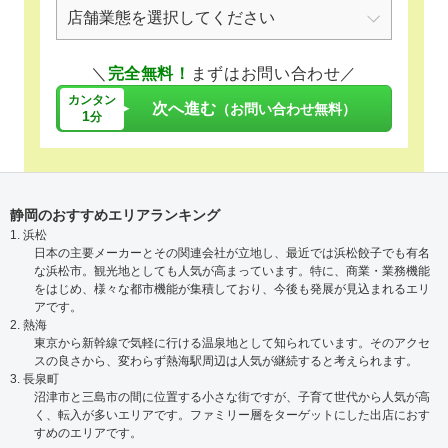
＼
完全無料！
まずはお問い合わせ／
カンタン
次へ進む
（お問い合わせ無料）
1
分
静岡のおすすめエリアランキング
1. 浜松
日本の主要メーカーとその関連会社が立地し、最近では浜松餃子でも有名
な浜松市。観光地としても人気が高まっています。特に、商業・業務機能
をはじめ、様々な都市機能が集積しており、今後も発展が見込まれるエリ
アです。
2. 熱海
東京から新幹線で気軽に行ける温泉地として知られています。そのアクセ
スの良さから、変わらず熱海駅周辺は人気が継続すると考えられます。
3. 長泉町
沼津市と三島市の間に位置する小さな街ですが、子育て世代から人気が高
く、転入が多いエリアです。ファミリー層をターゲットにした出店におす
すめのエリアです。