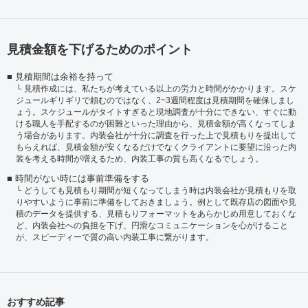
見積金額を下げるためのポイント
見積期間は余裕を持って
見積作成には、私たちが考えている以上の労力と時間がかかります。スケ
ジュールギリギリで頼むのではなく、2~3週間程度は見積期間を確保しまし
ょう。スケジュールがタイトすぎると現地調査が十分にできない、すぐに動
ける職人を手配するのが困難といった理由から、見積金額が高くなってしま
う場合があります。内装会社が十分に調査を行った上で見積もりを提出して
もらえれば、見積金額が安くなるだけでなくクライアントに要望に沿った内
装を考える時間が増えるため、内装工事の質も高くなるでしょう。
時間がない時には事前準備をする
どうしても見積もり期間が短くなってしまう時は内装会社が見積もりを取
りやすいように事前に準備をしておきましょう。例として既存店の図面や見
積のデータを提供する、見積もりフォーマットをあらかじめ用意しておくな
ど、内装会社への負担を下げ、円滑なコミュニケーションを心がけること
が、スピーディーで質の高い内装工事に繋がります。
おすすめ記事