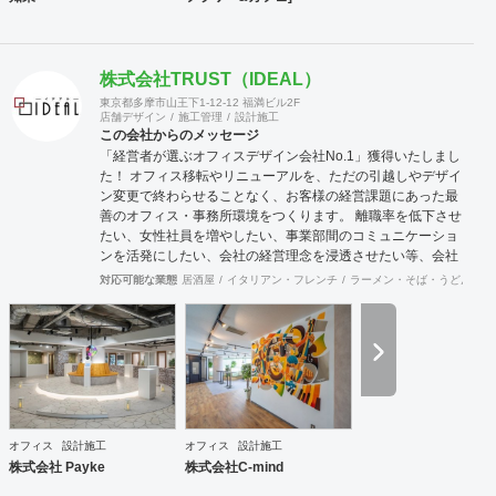
株式会社TRUST（IDEAL）
東京都多摩市山王下1-12-12 福満ビル2F
店舗デザイン
施工管理
設計施工
この会社からのメッセージ
「経営者が選ぶオフィスデザイン会社No.1」獲得いたしまし
た！ オフィス移転やリニューアルを、ただの引越しやデザイ
ン変更で終わらせることなく、お客様の経営課題にあった最
善のオフィス・事務所環境をつくります。 離職率を低下させ
たい、女性社員を増やしたい、事業部間のコミュニケーショ
ンを活発にしたい、会社の経営理念を浸透させたい等、会社
の規模やフェーズによって様々な課題をかかえています。ど
対応可能な業態
居酒屋
イタリアン・フレンチ
ラーメン・そば・うどん
和
のような課題を抱えているのかに向き合うことから始まり、
今後どのような事業戦略を描き、どのような組織になってい
きたいのか。それらを共有することがオフィスデザインのス
タートとなります。 また、オフィスはスタッフにとって一日
の大半を過ごす場所です。機能的かつ快適な空間を作ること
は精神的な安心やモチベーション・作業効率の向上に繋がっ
ていくでしょう。このように、経営面の課題と現場の声をし
っかりとヒアリングした上で、最善なオフィスづくりをご提
オフィス
設計施工
オフィス
設計施工
案させていただきます。
株式会社 Payke
株式会社C-mind