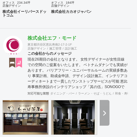
オフィス
234.34坪
オフィス
184坪
店舗デザイン
店舗デザイン
株式会社イーリバースドッ
株式会社カカオジャパン
トコム
株式会社エフ・モード
東京都渋谷区恵比寿南2-17-2-1F
店舗デザイン
施工管理
設計施工
この会社からのメッセージ
現在26期目の会社となります。 女性デザイナーが女性目線
での空間のご提案をいたします。 ベトナムダナンでも実績が
あります。 バリアフリー・ユニバーサルルームの実績多数あ
り 事業計画、助成金申請、デザイン設計施工、インテリアコ
ーディネートまで一貫したワンストップサービスが可能 恵比
寿事務所併設のインテリアショップ「其の伍」SONOGOで
はオリジナル家具をはじめアンティーク骨董家具の販売もし
対応可能な業態
ダイニング・バー
ラーメン・そば・うどん
和食・寿司
焼
ています。