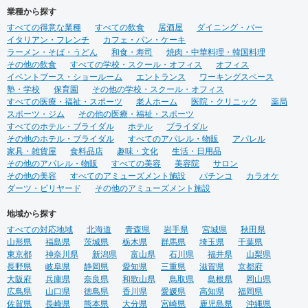
業種から探す
すべての得意な業種
すべての飲食
居酒屋
ダイニング・バー
イタリアン・フレンチ
カフェ・パン・ケーキ
ラーメン・そば・うどん
和食・寿司
焼肉・中華料理・韓国料理
その他の飲食
すべての学校・スクール・オフィス
オフィス
イベントブース・ショールーム
エントランス
ワーキングスペース
塾・学校
保育園
その他の学校・スクール・オフィス
すべての医療・福祉・スポーツ
老人ホーム
医院・クリニック
薬局
スポーツ・ジム
その他の医療・福祉・スポーツ
すべてのホテル・ブライダル
ホテル
ブライダル
その他のホテル・ブライダル
すべてのアパレル・物販
アパレル
家具・雑貨屋
食料品店
趣味・文化
生活・日用品
その他のアパレル・物販
すべての美容
美容院
サロン
その他の美容
すべてのアミューズメント施設
パチンコ
カラオケ
ダーツ・ビリヤード
その他のアミューズメント施設
地域から探す
すべての対応地域
北海道
青森県
岩手県
宮城県
秋田県
山形県
福島県
茨城県
栃木県
群馬県
埼玉県
千葉県
東京都
神奈川県
新潟県
富山県
石川県
福井県
山梨県
長野県
岐阜県
静岡県
愛知県
三重県
滋賀県
京都府
大阪府
兵庫県
奈良県
和歌山県
鳥取県
島根県
岡山県
広島県
山口県
徳島県
香川県
愛媛県
高知県
福岡県
佐賀県
長崎県
熊本県
大分県
宮崎県
鹿児島県
沖縄県