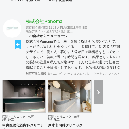
株式会社Panoma
東京都渋谷区東3-11-13 A-PLACE恵比寿東 8階
店舗デザイン
施工管理
設計施工
この会社からのメッセージ
株式会社Panomaでは「幸せを感じる場所を増やすことで、
明日が待ち遠しい社会をつくる。」を掲げており 内装の空間
デザインで、働く人・暮らす人達が日々幸福感をもって過ご
してもらい、笑顔で過ごす時間を増やす。 結果として世の中
の笑顔の総量を私たちが増やす、そんな仕事を通じて社会に
貢献することを目標としております。 お客様の想いを受け取
り、その想いを具現化できるデザインと施工を心掛け、 創業
対応可能な業態
ダイニング・バー
カフェ・パン・ケーキ
オフィス
イベン
50年を超える安心と経験をもとに社員一丸となって取り組ん
でおります。 お客様満足を追求し「あなたに出会えてよかっ
た企業」であり続けれるよう貢献していきます。 医療施設に
特化した内装デザイン・施工の提供ブラインド『Clione』も
展開中です！ 是非ご連絡をお待ちしております！！
医院・クリニック
49坪
医院・クリニック
46坪
設計施工
設計施工
中央区消化器内科クリニッ
厚木市内科クリニック
ク