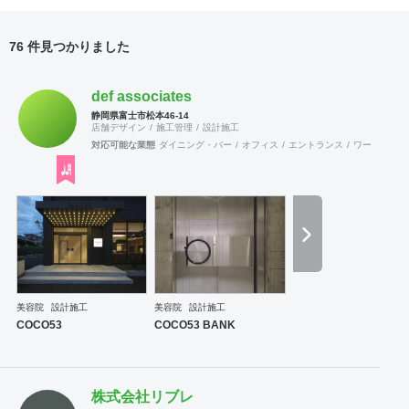
76 件見つかりました
def associates
静岡県富士市松本46-14
店舗デザイン
施工管理
設計施工
対応可能な業態
ダイニング・バー
オフィス
エントランス
ワーキングス
美容院
設計施工
美容院
設計施工
COCO53
COCO53 BANK
株式会社リブレ