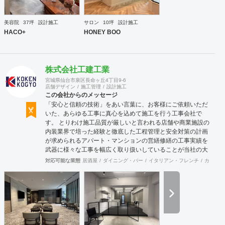
https://gridframe.co.jp/ Synes(シネス) 霧のようなやわらか
な空間 http://synes.jp/ SOTOCHIKU 時間の蓄積を取り
美容院
37坪
設計施工
サロン
10坪
設計施工
込む空間 https://sotochiku.com/
HACO+
HONEY BOO
株式会社工建工業
宮城県仙台市泉区長命ヶ丘4丁目9-6
店舗デザイン
施工管理
設計施工
この会社からのメッセージ
「安心と信頼の技術」をあい言葉に、お客様にご依頼いただ
いた、あらゆる工事に真心を込めて施工を行う工事会社で
す。 とりわけ施工品質が厳しいと言われる店舗や商業施設の
内装業界で培った経験と徹底した工程管理と安全対策の計画
が求められるアパート・マンションの営繕修繕の工事実績を
武器に様々な工事を幅広く取り扱いしていることが当社の大
きな特徴です。
対応可能な業態
居酒屋
ダイニング・バー
イタリアン・フレンチ
カフェ・