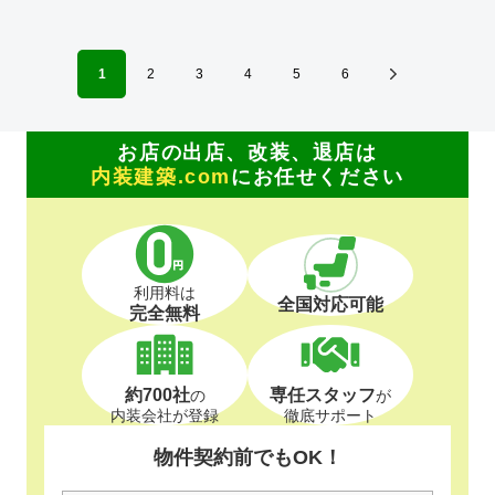
件においては、英語での設計・PMサービスをご提供できる
体制を整えています。 ---------------------------------------------------
----------------------------------------------------------------------------------
---------------------------------- 商号： 株式会社ビスポー
1
2
3
4
5
6
クアーキテクツ / Bespoke architects Inc. 登録： 一
級建築士事務所 東京都知事登録 第64040号
建築士賠償責任補償制度（公益社団法人 日本
お店の出店、改装、退店は
建築士連合会） 代表取締役： 丸島 潤 （一級建築士 / 管
理建築士） 所在地： 〒152-0002 東京都目黒区目黒
内装建築.com
にお任せください
本町 5-14-14-B1F TEL： 03-6452-4248
FAX： 03-6452-4249 創業： 2016年2月
（法人設立：2020年9月） Webサイト: https://bspk.jp
利用料は
全国対応可能
完全無料
約700社
専任スタッフ
の
が
内装会社が登録
徹底サポート
物件契約前でもOK！