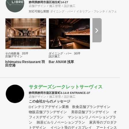
静岡県静岡市葵区相生町14-27
店舗デザイン
施工管理
設計施工
対応可能な業態
ダイニング・バー
イタリアン・フレンチ
カフェ・パン・
その他飲食
35坪
ダイニング・バー
30坪
店舗デザイン
設計施工
Ishimatsu Restaurant 羽
Bar ANAM 浅草
田空港
サタデーズシークレットサーヴィス
静岡県静岡市葵区新富町4-14-8 ENTRANCE-1F
店舗デザイン
施工管理
設計施工
この会社からのメッセージ
□インテリアデザイン業務 ​ 飲食店舗プランデザイン
物販店舗プランデザイン 美容店舗プランデザイン オ
フィスデザインプラン マンションリノベーションプラ
ン 雑居ビルリノベーションプラン 家具等のプロダク
トデザイン イベント等のディスプレイ アートインス