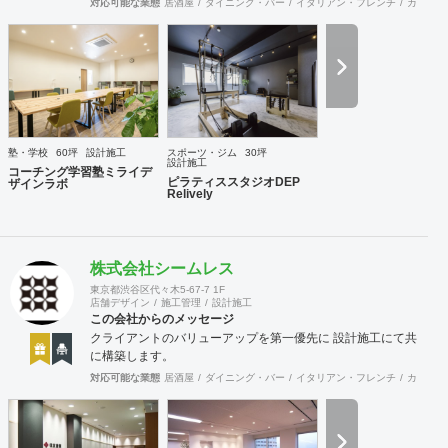
対応可能な業態
居酒屋
ダイニング・バー
イタリアン・フレンチ
カフェ・
感できます。 そして、SANFUKUの職人は施工力だけでなく
コミニケーション力に優れています。 お客様が安心してオー
プンできるようきめ細やかな対応を心がけています。
塾・学校
60坪
設計施工
スポーツ・ジム
30坪
設計施工
コーチング学習塾ミライデ
ピラティススタジオDEP
ザインラボ
Relively
株式会社シームレス
東京都渋谷区代々木5-67-7 1F
店舗デザイン
施工管理
設計施工
この会社からのメッセージ
クライアントのバリューアップを第一優先に 設計施工にて共
に構築します。
対応可能な業態
居酒屋
ダイニング・バー
イタリアン・フレンチ
カフェ・