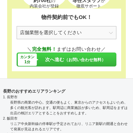
約700社
専任スタッフ
の
が
内装会社が登録
徹底サポート
物件契約前でもOK！
＼
完全無料！
まずはお問い合わせ／
カンタン
次へ進む
（お問い合わせ無料）
1
分
長野のおすすめエリアランキング
1. 長野市
長野県の商業の中心。交通の便もよく、東京からのアクセスもよいため、
多くの観光客が訪れます。駅周辺に商業施設が多いため、駅周辺をまずは
出店の検討エリアとすることをおすすめします。
2. 飯田市
リニア中央新幹線の停車駅が予定されており、リニア新駅の開通と合わせ
て発展が見込まれるエリアです。