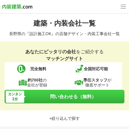
建築・内装会社一覧
長野県の『設計施工OK』の店舗デザイン・内装工事会社一覧
あなたにピッタリの会社
をご紹介する
マッチングサイト
完全無料
全国対応可能
約700社
の
専任スタッフ
が
会社が登録
徹底サポート
カンタン
問い合わせる（無料）
1
分
+絞り込んで探す