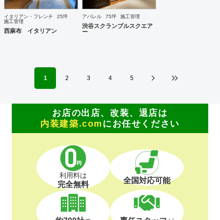
イタリアン・フレンチ
25坪
アパレル
75坪
施工管理
施工管理
渋谷スクランブルスクエア
西麻布 イタリアン
ー
1
2
3
4
5
お店の出店、改装、退店は
内装建築.com
にお任せください
利用料は
全国対応可能
完全無料