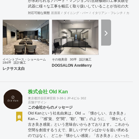
が求められるアパート・マンションの営繕修繕の工事実績を
武器に様々な工事を幅広く取り扱いしていることが当社の大
きな特徴です。
対応可能な業態
居酒屋
ダイニング・バー
イタリアン・フレンチ
カフェ・
イベントブース・ショールーム
その他美容
30坪
設計施工
184坪
設計施工
DOGSALON AnnMerry
レクサス太白
株式会社 Old Kan
東京都渋谷区神宮前 3-38-1 JP-4ビル 302
店舗デザイン
この会社からのメッセージ
Old Kanという社名由来は、Old → 「懐かしい、古き良き」
Kan→「”感”覚、空”間”、”勘”、”観”」のように、「懐かしく
古き良き感覚」という意味合いからきております。 これから
空間を創造するうえで、新しいデザインばかりを追い求める
のではなく、 どこか「懐かしい感覚」「古き良き」といった