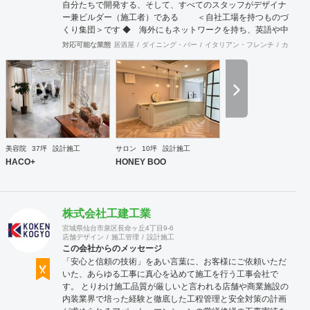
自分たちで開発する、そして、すべてのスタッフがデザイナ
ー兼ビルダー（施工者）である ＜自社工場を持つものづ
くり集団＞です ◆ 海外にもネットワークを持ち、英語や中
国語に堪能なスタッフたちが、海外から国内への出店をスム
対応可能な業態
居酒屋
ダイニング・バー
イタリアン・フレンチ
カフェ・
ーズに実現させる ＜国境のない設計集団＞です 設計施
工案件、設計＋造作物の案件、施工案件、造作物制作など、
多様な請負形態が可能です。工場では金属を中心にさまざま
な素材を用いた制作が可能で、例えば通常デザイン性とは無
縁な特定防火設備（鉄扉）などにも高いデザイン性を施すこ
とも可能です。 GRIDFRAME とりかえのきかない空間
https://gridframe.co.jp/ Synes(シネス) 霧のようなやわらか
な空間 http://synes.jp/ SOTOCHIKU 時間の蓄積を取り
美容院
37坪
設計施工
サロン
10坪
設計施工
込む空間 https://sotochiku.com/
HACO+
HONEY BOO
株式会社工建工業
宮城県仙台市泉区長命ヶ丘4丁目9-6
店舗デザイン
施工管理
設計施工
この会社からのメッセージ
「安心と信頼の技術」をあい言葉に、お客様にご依頼いただ
いた、あらゆる工事に真心を込めて施工を行う工事会社で
す。 とりわけ施工品質が厳しいと言われる店舗や商業施設の
内装業界で培った経験と徹底した工程管理と安全対策の計画