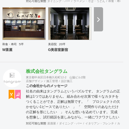
対応可能な業態
ダイニング・バー
ラーメン・そば・うどん
和食・寿司
焼
ています。
和食・寿司
5坪
美容院
20坪
W茶屋
G美容室新宿
株式会社タングラム
東京都中央区日本橋久松町12-2 山脇ビル2階
店舗デザイン
施工管理
設計施工
この会社からのメッセージ
社名の由来はタングラムというパズルです。 タングラムの正
解は1つではありません。 組み合わせ次第で様々なカタチを
つくることができ、正解は無限です。 「 プロジェクトの欠
かせない1ピースでありたい 」 「 空間作りのあなただけ
の正解を形にしたい 」 そんな想いを込めています。 完成
を想像し、試行錯誤を楽しみながら、 ​一緒にワクワクしたい
と思っています。
対応可能な業態
居酒屋
ダイニング・バー
イタリアン・フレンチ
カフェ・