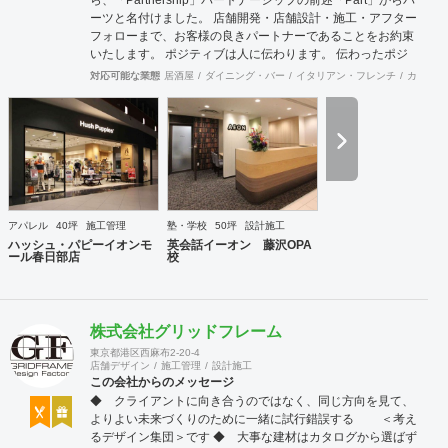
ら、「Partnership」パートナーシップの前述「Part」からパ
ーツと名付けました。 店舗開発・店舗設計・施工・アフター
フォローまで、お客様の良きパートナーであることをお約束
いたします。 ポジティブは人に伝わります。 伝わったポジ
ティブが幸せを呼び込み、呼び込んだ幸せが、さらに大きな
対応可能な業態
居酒屋
ダイニング・バー
イタリアン・フレンチ
カフェ・
幸せとなって返って来る。 500店以上のOPENを見届けた当
社ならではの実績をご確認下さい。 <a
href="https://www.partsinc.co.jp/">https://www.partsinc.co.jp/</a>
アパレル
40坪
施工管理
塾・学校
50坪
設計施工
ハッシュ・パピーイオンモ
英会話イーオン 藤沢OPA
ール春日部店
校
株式会社グリッドフレーム
東京都港区西麻布2-20-4
店舗デザイン
施工管理
設計施工
この会社からのメッセージ
◆ クライアントに向き合うのではなく、同じ方向を見て、
よりよい未来づくりのために一緒に試行錯誤する ＜考え
るデザイン集団＞です ◆ 大事な建材はカタログから選ばず