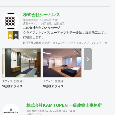
株式会社シームレス
東京都渋谷区代々木5-67-7 1F
店舗デザイン
施工管理
設計施工
この会社からのメッセージ
クライアントのバリューアップを第一優先に 設計施工にて共
に構築します。
対応可能な業態
居酒屋
ダイニング・バー
イタリアン・フレンチ
カフェ・
オフィス
設計施工
オフィス
設計施工
S社様オフィス
N社様オフィス
株式会社KAMITOPEN 一級建築士事務所
東京都港区東麻布2-32-10東麻布SSビル4F
店舗デザイン