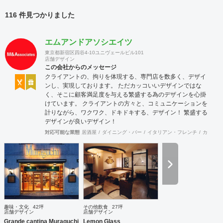
116 件見つかりました
エムアンドアソシエイツ
東京都新宿区四谷4-10ユニヴェールビル101
店舗デザイン
この会社からのメッセージ
クライアントの、拘りを体現する、専門店を数多く、デザイ
ンし、実現しております。 ただカッコいいデザインではな
く、そこに顧客満足度を与える繁盛する為のデザインを心掛
けています。 クライアントの方々と、コミュニケーションを
計りながら、ワクワク、ドキドキする、デザイン！ 繁盛する
デザインが良いデザイン！
対応可能な業態
居酒屋
ダイニング・バー
イタリアン・フレンチ
カフェ・
趣味・文化
42坪
その他飲食
27坪
店舗デザイン
店舗デザイン
Grande cantina Muraguchi
Lemon Glass