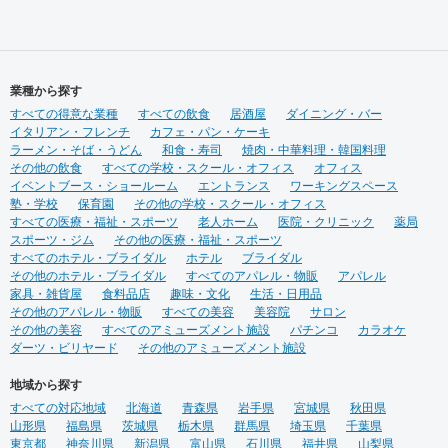
業種から探す
すべての得意な業種
すべての飲食
居酒屋
ダイニング・バー
イタリアン・フレンチ
カフェ・パン・ケーキ
ラーメン・そば・うどん
和食・寿司
焼肉・中華料理・韓国料理
その他の飲食
すべての学校・スクール・オフィス
オフィス
イベントブース・ショールーム
エントランス
ワーキングスペース
塾・学校
保育園
その他の学校・スクール・オフィス
すべての医療・福祉・スポーツ
老人ホーム
医院・クリニック
薬局
スポーツ・ジム
その他の医療・福祉・スポーツ
すべてのホテル・ブライダル
ホテル
ブライダル
その他のホテル・ブライダル
すべてのアパレル・物販
アパレル
家具・雑貨屋
食料品店
趣味・文化
生活・日用品
その他のアパレル・物販
すべての美容
美容院
サロン
その他の美容
すべてのアミューズメント施設
パチンコ
カラオケ
ダーツ・ビリヤード
その他のアミューズメント施設
地域から探す
すべての対応地域
北海道
青森県
岩手県
宮城県
秋田県
山形県
福島県
茨城県
栃木県
群馬県
埼玉県
千葉県
東京都
神奈川県
新潟県
富山県
石川県
福井県
山梨県