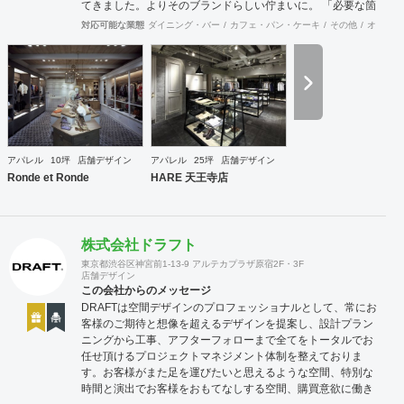
てきました。よりそのブランドらしい佇まいに。 「必要な箇
所に、必要なデザインを」 2012年からはさらにその思いを
対応可能な業態
ダイニング・バー
カフェ・パン・ケーキ
その他
オフィス
発展させ、店舗デザインに限らず、グラフィックデザインか
らブランディングまで総合的にブランドの出店をバックアッ
プできる体制も整えてきました。そのブランドにとってまず
何を優先すべきか、何が本当に必要なのか、そこをきちんと
アドバイスできる会社でありたいと思っています。 業務内容
・店舗設計（物販店／飲食店／美容室など） ・ブランディン
グ及びディレクション業務 ・出店におけるトータルデザイン
・住宅リノベーション ・家具及び什器デザイン
アパレル
10坪
店舗デザイン
アパレル
25坪
店舗デザイン
Ronde et Ronde
HARE 天王寺店
株式会社ドラフト
東京都渋谷区神宮前1-13-9 アルテカプラザ原宿2F・3F
店舗デザイン
この会社からのメッセージ
DRAFTは空間デザインのプロフェッショナルとして、常にお
客様のご期待と想像を超えるデザインを提案し、設計プラン
ニングから工事、アフターフォローまで全てをトータルでお
任せ頂けるプロジェクトマネジメント体制を整えておりま
す。お客様がまた足を運びたいと思えるような空間、特別な
時間と演出でお客様をおもてなしする空間、購買意欲に働き