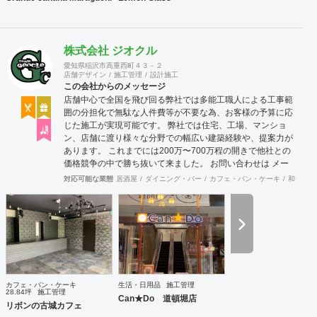
株式会社 ジオクル
愛知県稲沢市高重西町４３－２
店舗デザイン
施工管理
設計施工
この会社からのメッセージ
店舗中心で全国を飛び回る弊社では多能工職人による工事範
囲の分担化で無駄な人件費等が不要な為、お客様の予算に応
じた施工が実現可能です。 弊社では住宅、工場、マンショ
ン、店舗に渡り様々な分野での幅広い建築経験や、提案力が
あります。 これまでには200万〜700万程の開きで他社との
価格競争の中で勝ち抜いて来ました。 お問い合わせは メー
ル（tenperhide31@icloud.com）からも承ります。 その他：
対応可能な業態
居酒屋
ダイニング・バー
カフェ・パン・ケーキ
和食・寿
道具商 愛知県公安委員会許可 第542642304700号
カフェ・パン・ケーキ
生活・日用品
施工管理
28.84坪
施工管理
Can★Do 道頓堀店
リボンの古城カフェ