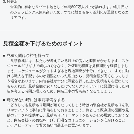
3. 軽井沢
全国的に有名なリゾート地として年間800万人以上が訪れます。軽井沢で
のショッピング人気も高いため、すでに競合も多く差別化が重要となるエ
リアです。
見積金額を下げるためのポイント
見積期間は余裕を持って
見積作成には、私たちが考えている以上の労力と時間がかかります。スケ
ジュールギリギリで頼むのではなく、2~3週間程度は見積期間を確保しまし
ょう。スケジュールがタイトすぎると現地調査が十分にできない、すぐに動
ける職人を手配するのが困難といった理由から、見積金額が高くなってしま
う場合があります。内装会社が十分に調査を行った上で見積もりを提出して
もらえれば、見積金額が安くなるだけでなくクライアントに要望に沿った内
装を考える時間が増えるため、内装工事の質も高くなるでしょう。
時間がない時には事前準備をする
どうしても見積もり期間が短くなってしまう時は内装会社が見積もりを取
りやすいように事前に準備をしておきましょう。例として既存店の図面や見
積のデータを提供する、見積もりフォーマットをあらかじめ用意しておくな
ど、内装会社への負担を下げ、円滑なコミュニケーションを心がけること
が、スピーディーで質の高い内装工事に繋がります。