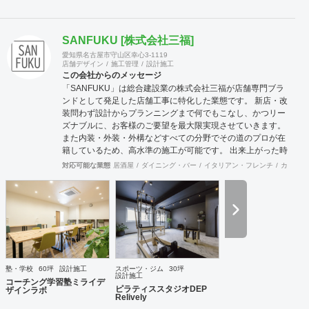
SANFUKU [株式会社三福]
愛知県名古屋市守山区幸心3-1119
店舗デザイン
施工管理
設計施工
この会社からのメッセージ
「SANFUKU」は総合建設業の株式会社三福が店舗専門ブラ
ンドとして発足した店舗工事に特化した業態です。 新店・改
装問わず設計からプランニングまで何でもこなし、かつリー
ズナブルに、お客様のご要望を最大限実現させていきます。
また内装・外装・外構などすべての分野でその道のプロが在
籍しているため、高水準の施工が可能です。 出来上がった時
に綺麗なのは当たり前！腕の良さは年数が経てば経つほど実
対応可能な業態
居酒屋
ダイニング・バー
イタリアン・フレンチ
カフェ・
感できます。 そして、SANFUKUの職人は施工力だけでなく
コミニケーション力に優れています。 お客様が安心してオー
プンできるようきめ細やかな対応を心がけています。
塾・学校
60坪
設計施工
スポーツ・ジム
30坪
設計施工
コーチング学習塾ミライデ
ピラティススタジオDEP
ザインラボ
Relively