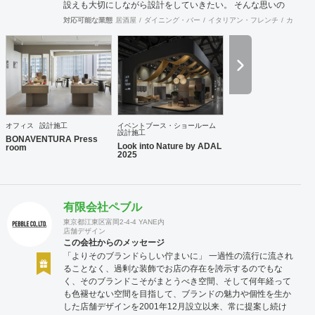
設えも大切にしながら設計をしていきたい。 そんな思いの
下、日々クライアント様、そしてその空間を使うお客様に幸
対応可能な業態
居酒屋
ダイニング・バー
イタリアン・フレンチ
カフェ・
せを提供できるようなデザインを心がけて日々精進しており
ます。 Old Kan 浦田 晶平 Shohei Urata https://old-kan.jp
Instagram：https://www.instagram.com/old_kan_/?hl=ja
shohei_urata@old-kan.jp 〒150-0001 東京都渋谷区神宮前
3-38-1 JP-4ビル 302
オフィス
設計施工
イベントブース・ショールーム
設計施工
BONAVENTURA Press
Look into Nature by ADAL
room
2025
有限会社ペブル
東京都江東区富岡2-4-4 YANE内
店舗デザイン
この会社からのメッセージ
「よりそのブランドらしい佇まいに」 一過性の流行に流され
ることなく、過剰な装飾でお店の存在を誇示するのでもな
く、そのブランドこそがまとうべき空間、そして何年経って
も色褪せない空間を目指して、ブランドの魅力や個性を生か
した店舗デザインを2001年12月設立以来、常に提案し続け