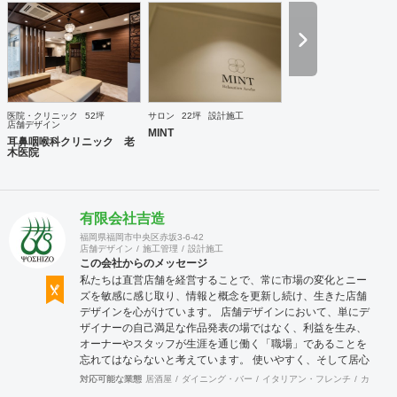
医院・クリニック
52坪
サロン
22坪
設計施工
店舗デザイン
MINT
耳鼻咽喉科クリニック 老
木医院
有限会社吉造
福岡県福岡市中央区赤坂3-6-42
店舗デザイン
施工管理
設計施工
この会社からのメッセージ
私たちは直営店舗を経営することで、常に市場の変化とニー
ズを敏感に感じ取り、情報と概念を更新し続け、生きた店舗
デザインを心がけています。 店舗デザインにおいて、単にデ
ザイナーの自己満足な作品発表の場ではなく、利益を生み、
オーナーやスタッフが生涯を通じ働く「職場」であることを
忘れてはならないと考えています。 使いやすく、そして居心
地がよく、時代の流れに左右されない強さを持った店舗デザ
対応可能な業態
居酒屋
ダイニング・バー
イタリアン・フレンチ
カフェ・
インを私たちは提案します。 また、グループ会社に不動産事