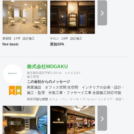
業と開業コンサルティング事業をそなえており、テナント・
出店地選びや資金調達から実践に基づいたサポートが可能で
す。 まずはお気軽に、ご相談ください。
美容院
17坪
設計施工
サロン
13坪
設計施工
five basic
英知SPA
株式会社MOGAKU
東京都目黒区平町1-25-14 ＵＰビル2Ｆ
施工管理
この会社からのメッセージ
商業施設 オフィス空間 住空間 インテリアの企画・設計・
施工・監理 外装工事・ファサード工事 全国施工対応可能
対応可能な業態
カフェ・パン・ケーキ
アパレル
インテリア・雑貨
趣味・