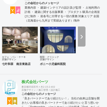
この会社からのメッセージ
業務内容 ・ 建築/インテリアの設計及び監理 ・ 土地利用の
計画 ・ 建築に関する出版事業 ・ プロダクト/家具の企画並
びに制作 ・ 前各号に付帯する一切の業務 対象エリア 全国
（北海道から九州まで実績あります）/海外
カフェ・パン・ケーキ
医院・クリニック
店舗デザイン
店舗デザイン
七叶和茶 南京東路店
ポニー小児歯科医院
株式会社パーツ
東京都渋谷区代々木2-15-2-402
店舗デザイン
施工管理
設計施工
この会社からのメッセージ
「良きパートナーであり続けたい！」 当社の由来は店舗を開
きたいお客様の良きパートナーであり続けたいと言う想いか