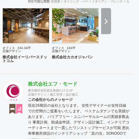
かけるレイアウトとVMD、ブランド力を高める空間演出な
対応可能な業態
居酒屋
ダイニング・バー
イタリアン・フレンチ
カフェ・
ど、多くの方々に満足していただける店舗デザインに自信を
持っております。 ご希望されるイメージ、コストに関する不
安要素、 新規オープン、移転・改装に関するスケジュール、
ほか不明点など、まずはお気軽にお問い合わせください。
オフィス
234.34坪
オフィス
184坪
店舗デザイン
店舗デザイン
株式会社イーリバースドッ
株式会社カカオジャパン
トコム
株式会社エフ・モード
東京都渋谷区恵比寿南2-17-2-1F
店舗デザイン
施工管理
設計施工
この会社からのメッセージ
現在26期目の会社となります。 女性デザイナーが女性目線
での空間のご提案をいたします。 ベトナムダナンでも実績が
あります。 バリアフリー・ユニバーサルルームの実績多数あ
り 事業計画、助成金申請、デザイン設計施工、インテリアコ
ーディネートまで一貫したワンストップサービスが可能 恵比
寿事務所併設のインテリアショップ「其の伍」SONOGOで
はオリジナル家具をはじめアンティーク骨董家具の販売もし