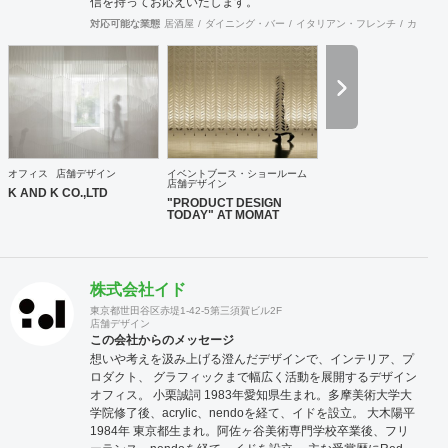
信を持ってお応えいたします。
対応可能な業態
居酒屋
ダイニング・バー
イタリアン・フレンチ
カフェ・
オフィス
店舗デザイン
イベントブース・ショールーム
店舗デザイン
K AND K CO.,LTD
"PRODUCT DESIGN
TODAY" AT MOMAT
株式会社イド
東京都世田谷区赤堤1-42-5第三須賀ビル2F
店舗デザイン
この会社からのメッセージ
想いや考えを汲み上げる澄んだデザインで、インテリア、プ
ロダクト、 グラフィックまで幅広く活動を展開するデザイン
オフィス。 小栗誠詞 1983年愛知県生まれ。多摩美術大学大
学院修了後、acrylic、nendoを経て、イドを設立。 大木陽平
1984年 東京都生まれ。阿佐ヶ谷美術専門学校卒業後、フリ