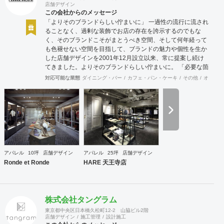
店舗デザイン
この会社からのメッセージ
「よりそのブランドらしい佇まいに」 一過性の流行に流され
ることなく、過剰な装飾でお店の存在を誇示するのでもな
く、そのブランドこそがまとうべき空間、そして何年経って
も色褪せない空間を目指して、ブランドの魅力や個性を生か
した店舗デザインを2001年12月設立以来、常に提案し続け
てきました。よりそのブランドらしい佇まいに。 「必要な箇
所に、必要なデザインを」 2012年からはさらにその思いを
対応可能な業態
ダイニング・バー
カフェ・パン・ケーキ
その他
オフィス
発展させ、店舗デザインに限らず、グラフィックデザインか
らブランディングまで総合的にブランドの出店をバックアッ
プできる体制も整えてきました。そのブランドにとってまず
何を優先すべきか、何が本当に必要なのか、そこをきちんと
アドバイスできる会社でありたいと思っています。 業務内容
・店舗設計（物販店／飲食店／美容室など） ・ブランディン
グ及びディレクション業務 ・出店におけるトータルデザイン
・住宅リノベーション ・家具及び什器デザイン
アパレル
10坪
店舗デザイン
アパレル
25坪
店舗デザイン
Ronde et Ronde
HARE 天王寺店
株式会社タングラム
東京都中央区日本橋久松町12-2 山脇ビル2階
店舗デザイン
施工管理
設計施工