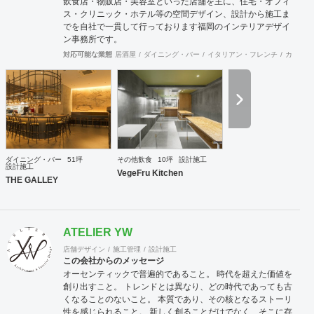
飲食店・物販店・美容室といった店舗を主に、住宅・オフィ
ス・クリニック・ホテル等の空間デザイン、設計から施工ま
でを自社で一貫して行っております福岡のインテリアデザイ
ン事務所です。
対応可能な業態
居酒屋
ダイニング・バー
イタリアン・フレンチ
カフェ・
ダイニング・バー
51坪
その他飲食
10坪
設計施工
設計施工
VegeFru Kitchen
THE GALLEY
ATELIER YW
店舗デザイン
施工管理
設計施工
この会社からのメッセージ
オーセンティックで普遍的であること。 時代を超えた価値を
創り出すこと。 トレンドとは異なり、どの時代であっても古
くなることのないこと。 本質であり、その核となるストーリ
性を感じられること。 新しく創ることだけでなく、そこに存