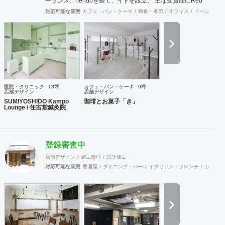
ーランス、nendoを経て、イドを設立。 主な受賞歴にRed
Dot Design Award、World Interiors News Award Winnerなど
対応可能な業態
カフェ・パン・ケーキ
和食・寿司
オフィス
イベントブー
医院・クリニック
18坪
カフェ・パン・ケーキ
9坪
店舗デザイン
店舗デザイン
SUMIYOSHIDO Kampo
珈琲とお菓子「き」
Lounge / 住吉堂鍼灸院
登録審査中
店舗デザイン
施工管理
設計施工
対応可能な業態
居酒屋
ダイニング・バー
イタリアン・フレンチ
カフェ・