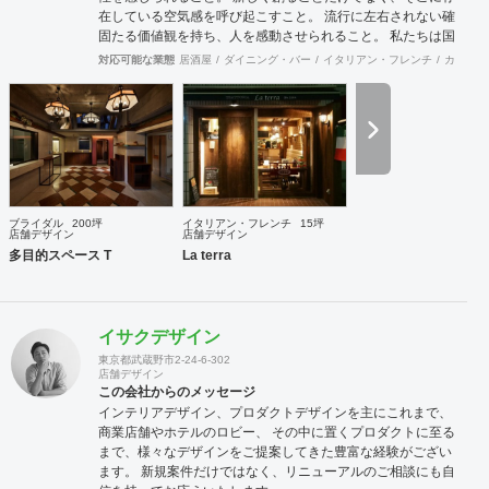
在している空気感を呼び起こすこと。 流行に左右されない確
固たる価値観を持ち、人を感動させられること。 私たちは国
際的なバランス感覚を持ちながら、 柔軟に設計デザインする
対応可能な業態
居酒屋
ダイニング・バー
イタリアン・フレンチ
カフェ・
ことを心掛けています。 新しいようで新しくないものを作り
続けていきたいと考えています。
ブライダル
200坪
イタリアン・フレンチ
15坪
店舗デザイン
店舗デザイン
多目的スペース T
La terra
イサクデザイン
東京都武蔵野市2-24-6-302
店舗デザイン
この会社からのメッセージ
インテリアデザイン、プロダクトデザインを主にこれまで、
商業店舗やホテルのロビー、 その中に置くプロダクトに至る
まで、様々なデザインをご提案してきた豊富な経験がござい
ます。 新規案件だけではなく、リニューアルのご相談にも自