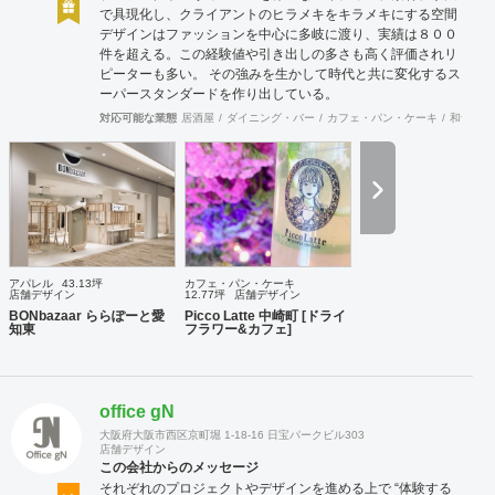
で具現化し、クライアントのヒラメキをキラメキにする空間
デザインはファッションを中心に多岐に渡り、実績は８００
件を超える。この経験値や引き出しの多さも高く評価されリ
ピーターも多い。 その強みを生かして時代と共に変化するス
ーパースタンダードを作り出している。
対応可能な業態
居酒屋
ダイニング・バー
カフェ・パン・ケーキ
和食・寿
アパレル
43.13坪
カフェ・パン・ケーキ
店舗デザイン
12.77坪
店舗デザイン
BONbazaar ららぽーと愛
Picco Latte 中崎町 [ドライ
知東
フラワー&カフェ]
office gN
大阪府大阪市西区京町堀 1-18-16 日宝パークビル303
店舗デザイン
この会社からのメッセージ
それぞれのプロジェクトやデザインを進める上で “体験する