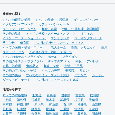
業種から探す
すべての得意な業種
すべての飲食
居酒屋
ダイニング・バー
イタリアン・フレンチ
カフェ・パン・ケーキ
ラーメン・そば・うどん
和食・寿司
焼肉・中華料理・韓国料理
その他の飲食
すべての学校・スクール・オフィス
オフィス
イベントブース・ショールーム
エントランス
ワーキングスペース
塾・学校
保育園
その他の学校・スクール・オフィス
すべての医療・福祉・スポーツ
老人ホーム
医院・クリニック
薬局
スポーツ・ジム
その他の医療・福祉・スポーツ
すべてのホテル・ブライダル
ホテル
ブライダル
その他のホテル・ブライダル
すべてのアパレル・物販
アパレル
家具・雑貨屋
食料品店
趣味・文化
生活・日用品
その他のアパレル・物販
すべての美容
美容院
サロン
その他の美容
すべてのアミューズメント施設
パチンコ
カラオケ
ダーツ・ビリヤード
その他のアミューズメント施設
地域から探す
すべての対応地域
北海道
青森県
岩手県
宮城県
秋田県
山形県
福島県
茨城県
栃木県
群馬県
埼玉県
千葉県
東京都
神奈川県
新潟県
富山県
石川県
福井県
山梨県
長野県
岐阜県
静岡県
愛知県
三重県
滋賀県
京都府
大阪府
兵庫県
奈良県
和歌山県
鳥取県
島根県
岡山県