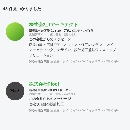
43 件見つかりました
株式会社Jアーキテクト
新潟県中央区万代1‐3‐10 万代Jビルディング8階
店舗デザイン
施工管理
設計施工
この会社からのメッセージ
商業施設・店舗空間・オフィス・住宅のプランニング、
マーケティング、デザイン、設計施工監理ワンストップ
ソリューション
対応可能な業態
居酒屋
ダイニング・バー
イタリアン・フレンチ
カフェ
株式会社Ploot
新潟市中央区沼垂東3丁目5−25
店舗デザイン
施工管理
設計施工
この会社からのメッセージ
住宅や店舗の設計施工
対応可能な業態
居酒屋
ダイニング・バー
イタリアン・フレンチ
カフェ