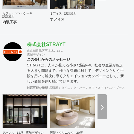
カフェ・パン・ケーキ
オフィス
設計施工
設計施工
オフィス
内装工事
株式会社STRAYT
東京都目黒区五本木2-14-1
店舗デザイン
この会社からのメッセージ
STRAYTは、人々が抱える小さな悩みや、社会や企業が抱え
る大きな問題まで、様々な課題に対して、デザインという手
段を用いて解決に導くクリエイションカンパニーとして、新
しい価値を創り続けていきます。
対応可能な業態
居酒屋
ダイニング・バー
オフィス
イベントブース・ショ
アパレル
12坪
店舗デザイン
医院・クリニック
20坪