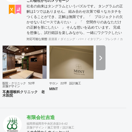
この会社からのメッセージ
社名の由来はタングラムというパズルです。 タングラムの正
解は1つではありません。 組み合わせ次第で様々なカタチを
つくることができ、正解は無限です。 「 プロジェクトの欠
かせない1ピースでありたい 」 「 空間作りのあなただけ
の正解を形にしたい 」 そんな想いを込めています。 完成
を想像し、試行錯誤を楽しみながら、 ​一緒にワクワクしたい
と思っています。
対応可能な業態
居酒屋
ダイニング・バー
イタリアン・フレンチ
カフェ・
医院・クリニック
52坪
サロン
22坪
設計施工
店舗デザイン
MINT
耳鼻咽喉科クリニック 老
木医院
有限会社吉造
福岡県福岡市中央区赤坂3-6-42
店舗デザイン
施工管理
設計施工