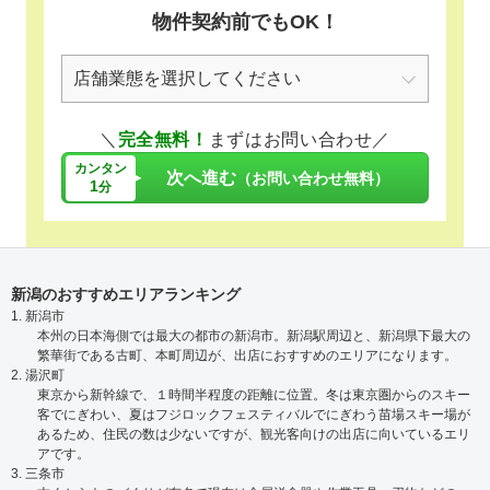
物件契約前でもOK！
＼
完全無料！
まずはお問い合わせ／
カンタン
次へ進む
（お問い合わせ無料）
1
分
新潟のおすすめエリアランキング
1. 新潟市
本州の日本海側では最大の都市の新潟市。新潟駅周辺と、新潟県下最大の
繁華街である古町、本町周辺が、出店におすすめのエリアになります。
2. 湯沢町
東京から新幹線で、１時間半程度の距離に位置。冬は東京圏からのスキー
客でにぎわい、夏はフジロックフェスティバルでにぎわう苗場スキー場が
あるため、住民の数は少ないですが、観光客向けの出店に向いているエリ
アです。
3. 三条市