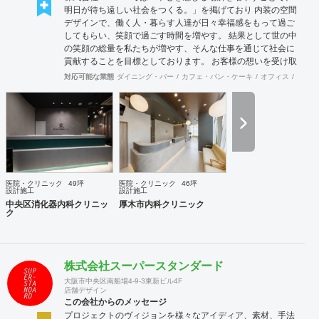
明日が待ち遠しい社会をつくる。」を掲げており 内装の空間
デザインで、働く人・暮らす人達が日々幸福感をもって過ご
してもらい、笑顔で過ごす時間を増やす。 結果として世の中
の笑顔の総量を私たちが増やす、そんな仕事を通じて社会に
貢献することを目標としております。 お客様の想いを受け取
り、その想いを具現化できるデザインと施工を心掛け、 創業
対応可能な業態
ダイニング・バー
カフェ・パン・ケーキ
オフィス
イベン
50年を超える安心と経験をもとに社員一丸となって取り組ん
でおります。 お客様満足を追求し「あなたに出会えてよかっ
た企業」であり続けれるよう貢献していきます。 医療施設に
特化した内装デザイン・施工の提供ブラインド『Clione』も
展開中です！ 是非ご連絡をお待ちしております！！
医院・クリニック
49坪
医院・クリニック
46坪
設計施工
設計施工
中央区消化器内科クリニッ
厚木市内科クリニック
ク
株式会社スーパースタンダード
大阪市中央区南船場4-9-3東新ビル4F
店舗デザイン
この会社からのメッセージ
プロジェクトのヴィジョンを様々なアイディア、素材、手法