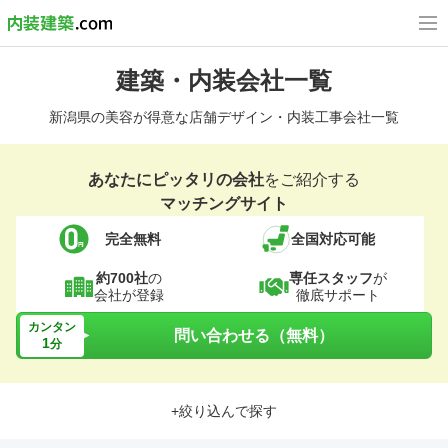
建築・内装会社一覧
新潟県の美容が得意な店舗デザイン・内装工事会社一覧
あなたにピッタリの会社
をご紹介する
マッチングサイト
完全無料
全国対応可能
約700社
の
専任スタッフ
が
会社が登録
徹底サポート
カンタン
問い合わせる（無料）
1
分
+絞り込んで探す