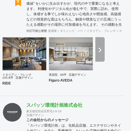
価値” をいかに生み出すかが、現代の中で重要になると考え
ます。 利便化やデジタル化が進む中で、実際に訪れ、使用
し、体感する事でしか味わえない心地良さや開放感、高揚感
などの視覚的な面はもちろん、触覚や聴覚などの五感にうっ
たえる感動がその場所に付加価値を与えます。 その感動を生
み出し、他には無い価値を持った空間や物へと変化させる事
対応可能な業態
居酒屋
ダイニング・バー
イタリアン・フレンチ
カフェ・
がインテリアデザインの役割だと考えております。 この理念
の元に、クライアントとの対話を重ねる事でプロジェクトの
根幹を定め、システムやレイアウトの面から構想を練り、環
境や条件、コストに合わせて具現化します。 飲食業をはじめ
とした多様なジャンルの商業デザインを手掛けている強みを
活かし、美しいだけでは無い心躍るデザインと従来の形態に
囚われない個性を持った提案をさせて頂きます。
イタリアン・フレンチ
美容院
46坪
店舗デザイン
103.8坪
店舗デザイン
Figaro AVEDA
RIDE
スパッソ環境計画株式会社
東京都世田谷区野毛2-8-18
店舗デザイン
この会社からのメッセージ
「スパッソ環境計画」は、化粧品店舗、エステサロンやネイ
ルサロン、ホテル、医療施設 といった店舗や施設を中心に