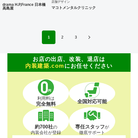
店舗デザイン
drama H.P,France 日本橋
マコトメンタルクリニック
高島屋
1
2
3
お店の出店、改装、退店は
内装建築.com
にお任せください
利用料は
全国対応可能
完全無料
約700社
専任スタッフ
の
が
内装会社が登録
徹底サポート