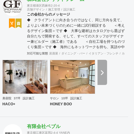
東京都港区西麻布2-20-4
店舗デザイン
施工管理
設計施工
この会社からのメッセージ
◆ クライアントに向き合うのではなく、同じ方向を見て、
よりよい未来づくりのために一緒に試行錯誤する ＜考え
るデザイン集団＞です ◆ 大事な建材はカタログから選ばず
自分たちで開発する、そして、すべてのスタッフがデザイナ
ー兼ビルダー（施工者）である ＜自社工場を持つものづ
くり集団＞です ◆ 海外にもネットワークを持ち、英語や中
国語に堪能なスタッフたちが、海外から国内への出店をスム
対応可能な業態
居酒屋
ダイニング・バー
イタリアン・フレンチ
カフェ・
ーズに実現させる ＜国境のない設計集団＞です 設計施
工案件、設計＋造作物の案件、施工案件、造作物制作など、
多様な請負形態が可能です。工場では金属を中心にさまざま
な素材を用いた制作が可能で、例えば通常デザイン性とは無
縁な特定防火設備（鉄扉）などにも高いデザイン性を施すこ
とも可能です。 GRIDFRAME とりかえのきかない空間
https://gridframe.co.jp/ Synes(シネス) 霧のようなやわらか
な空間 http://synes.jp/ SOTOCHIKU 時間の蓄積を取り
美容院
37坪
設計施工
サロン
10坪
設計施工
込む空間 https://sotochiku.com/
HACO+
HONEY BOO
有限会社ペブル
東京都江東区富岡2-4-4 YANE内