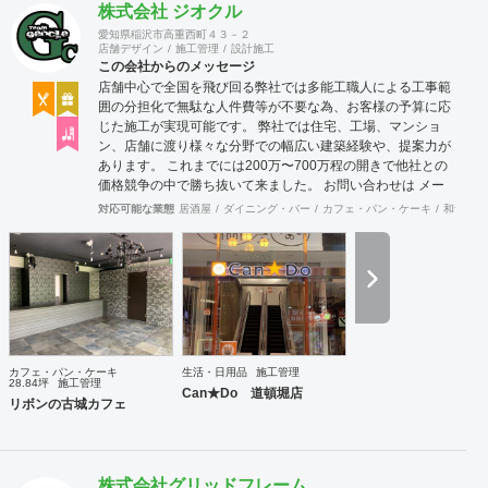
株式会社 ジオクル
愛知県稲沢市高重西町４３－２
店舗デザイン
施工管理
設計施工
この会社からのメッセージ
店舗中心で全国を飛び回る弊社では多能工職人による工事範
囲の分担化で無駄な人件費等が不要な為、お客様の予算に応
じた施工が実現可能です。 弊社では住宅、工場、マンショ
ン、店舗に渡り様々な分野での幅広い建築経験や、提案力が
あります。 これまでには200万〜700万程の開きで他社との
価格競争の中で勝ち抜いて来ました。 お問い合わせは メー
ル（tenperhide31@icloud.com）からも承ります。 その他：
対応可能な業態
居酒屋
ダイニング・バー
カフェ・パン・ケーキ
和食・寿
道具商 愛知県公安委員会許可 第542642304700号
カフェ・パン・ケーキ
生活・日用品
施工管理
28.84坪
施工管理
Can★Do 道頓堀店
リボンの古城カフェ
株式会社グリッドフレーム