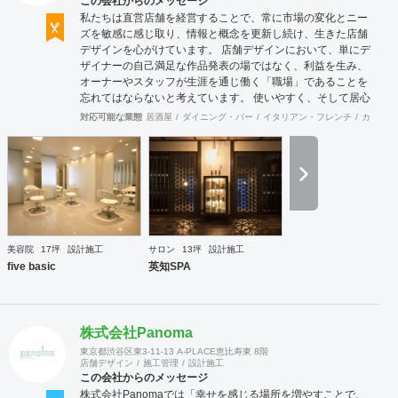
この会社からのメッセージ
私たちは直営店舗を経営することで、常に市場の変化とニー
ズを敏感に感じ取り、情報と概念を更新し続け、生きた店舗
デザインを心がけています。 店舗デザインにおいて、単にデ
ザイナーの自己満足な作品発表の場ではなく、利益を生み、
オーナーやスタッフが生涯を通じ働く「職場」であることを
忘れてはならないと考えています。 使いやすく、そして居心
地がよく、時代の流れに左右されない強さを持った店舗デザ
対応可能な業態
居酒屋
ダイニング・バー
イタリアン・フレンチ
カフェ・
インを私たちは提案します。 また、グループ会社に不動産事
業と開業コンサルティング事業をそなえており、テナント・
出店地選びや資金調達から実践に基づいたサポートが可能で
す。 まずはお気軽に、ご相談ください。
美容院
17坪
設計施工
サロン
13坪
設計施工
five basic
英知SPA
株式会社Panoma
東京都渋谷区東3-11-13 A-PLACE恵比寿東 8階
店舗デザイン
施工管理
設計施工
この会社からのメッセージ
株式会社Panomaでは「幸せを感じる場所を増やすことで、