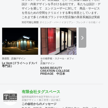
設計・内装デザインを手がける会社です。 私たちは設計・デ
ザインを通して エンドユーザーに対して 商品・サービス
を売るための空間をクリエイトする事を得意としています。
これまで多くの有名ブランドや大型店舗の美容系施設ぼ実績
を経験を活かして、女性の気持ちを動かせる空間創りが可能
対応可能な業態
ダイニング・バー
イタリアン・フレンチ
その他
イベント
です。 そのような視点から ホテル 医療施設のお話もいた
だいてまいりました。 私たちには、店舗設計・店舗デザイン
をご提供して20年以上の歴史があります。 少数精鋭のチー
ムですのでフットワークが軽いうえ、デザイナーはそれぞれ
経験豊富です。 女性の購買心理など女性のマーケティング理
論に基づいた店舗 設計には定評があり、日本だけでなく中国
をはじめとする海外店舗でも大きな反響を実現してきまし
た。 豊富な店舗デザイン実績を持つ浜村さとると女性デザイ
美容院
店舗デザイン
その他学校・スクール・オフィ
ナーのコラボレーションにより 感性を生かした上で計算さ
ス
Le Vent (ドライヘッドスパ
店舗デザイン
れた空間。集客や売り上げにつなげていきます。 設計施工ご
専門店）
NARIS BEAUTY
希望のお客様には 施工会社とのコラボレーションにて対応
CREATION COLLEGE
が可能でございます。どうぞご相談ください。
PRIDAGE 中日本
有限会社タグスペース
福岡県福岡市中央区平和5-5-12-1F
店舗デザイン
施工管理
設計施工
この会社からのメッセージ