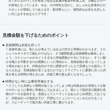
古くからものづくりが有名で現在は金属洋食器や作業工具、刃物などの一
大産地となっています。今は、その特性を活かし、おしゃれな若者向けの
スポットが増加しつつあります。新潟県らしい、個性的なお店を出店した
い方におすすめなエリアです。
見積金額を下げるためのポイント
見積期間は余裕を持って
見積作成には、私たちが考えている以上の労力と時間がかかります。スケ
ジュールギリギリで頼むのではなく、2~3週間程度は見積期間を確保しまし
ょう。スケジュールがタイトすぎると現地調査が十分にできない、すぐに動
ける職人を手配するのが困難といった理由から、見積金額が高くなってしま
う場合があります。内装会社が十分に調査を行った上で見積もりを提出して
もらえれば、見積金額が安くなるだけでなくクライアントに要望に沿った内
装を考える時間が増えるため、内装工事の質も高くなるでしょう。
時間がない時には事前準備をする
どうしても見積もり期間が短くなってしまう時は内装会社が見積もりを取
りやすいように事前に準備をしておきましょう。例として既存店の図面や見
積のデータを提供する、見積もりフォーマットをあらかじめ用意しておくな
ど、内装会社への負担を下げ、円滑なコミュニケーションを心がけること
が、スピーディーで質の高い内装工事に繋がります。