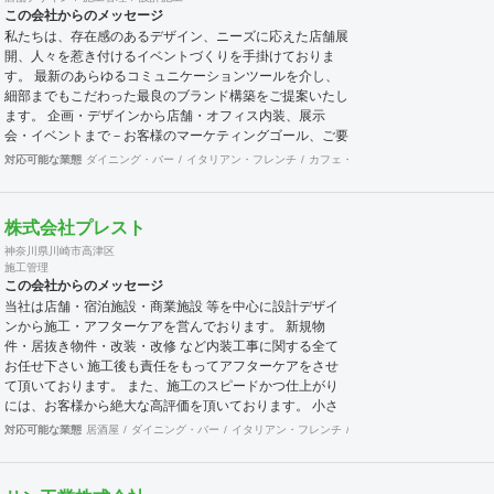
した対応を行ってゆきたいと考えております。 まずはお
この会社からのメッセージ
気軽にご相談いただければと思います、よろしくお願いい
私たちは、存在感のあるデザイン、ニーズに応えた店舗展
たします。
開、人々を惹き付けるイベントづくりを手掛けておりま
す。 最新のあらゆるコミュニケーションツールを介し、
細部までもこだわった最良のブランド構築をご提案いたし
ます。 企画・デザインから店舗・オフィス内装、展示
会・イベントまで－お客様のマーケティングゴール、ご要
望に応える業務をすべて一括提供いたします。＝シング
対応可能な業態
ダイニング・バー
イタリアン・フレンチ
カフェ・パン・ケーキ
ラーメン・
ル・ポイント・コンタクト - 企画・デザイン アジア全域
からデザイナー300名以上が集結したキングスメンのクリ
エイティブチーム。 革新的かつ高いデザイン性が評価さ
株式会社プレスト
れる賞を国内外で100以上受賞しております。 彼らの想像
神奈川県川崎市高津区
力と技術力のコンビネーションで、空間をシグネチャーデ
施工管理
ザインに、 コンセプトからお客様のブランドアイデンテ
この会社からのメッセージ
ィティーを表現いたします。 - 店舗・オフィス内装 ブラ
当社は店舗・宿泊施設・商業施設 等を中心に設計デザイ
ンドや企業の魅力を最大限に引き出した店舗やオフィス環
ンから施工・アフターケアを営んでおります。 新規物
境で、 消費者の包括的なブランド体験を築く空間をつく
件・居抜き物件・改装・改修 など内装工事に関する全て
りあげます。 商品・ブランド・空間を融合し、印象強
お任せ下さい 施工後も責任をもってアフターケアをさせ
い、美しく機能的な内装をお届けするため、お客様と密に
て頂いております。 また、施工のスピードかつ仕上がり
連携をとって、プロジェクトに取り組みます。
には、お客様から絶大な高評価を頂いております。 小さ
な設備工事や補修工事も迅速にご対応致しますので、困っ
対応可能な業態
居酒屋
ダイニング・バー
イタリアン・フレンチ
カフェ・パン・ケーキ
ラ
た事が有ったら先ずは当社へご連絡をください。 宜しく
お願い申し上げます。