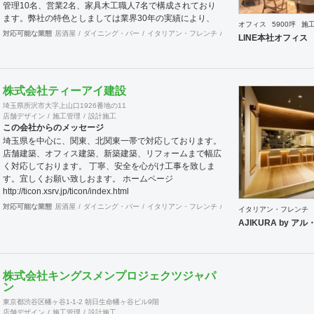
管理10名、営業2名、家具木工職人7名で構成されており
ます。弊社の特色としましては業界30年の実績により、
オフィス
5900坪
施
優れたトップ商空間デザイナーさん達と幅広いパイプを持
対応可能な業態
居酒屋
ダイニング・バー
イタリアン・フレンチ
カフェ・パン・ケーキ
ラ
LINE本社オフィス
っており、お客様のニーズにマッチングしたデザイナーさ
んの選出と弊社とのコラボによって、より高いレベルのご
提案ならびにご対応を行うことが可能な体制を整えており
ます。またデザイン設計から自社製造までワンストップで
株式会社ティーアイ建設
対応可能な為、きめ細かな対応とスピディー性、そして品
埼玉県所沢市大字上山口1926番地の11
質の安定性と流通マージンを抑えたコスト低減を売りとし
店舗デザイン
施工管理
設計施工
ております。さらに自社に職人を抱えていることからアフ
この会社からのメッセージ
ターケアもしっかりとした対応が可能であります。おかげ
埼玉県を中心に、関東、北関東一帯で対応しております。
様で弊社は長いリピーターとしてお取引させて頂くお客様
店舗建築、オフィス建築、新築建築、リフォームまで幅広
が多い事と、設計事務所様からのご紹介によるお客様が多
く対応しております。 丁寧、安全を心がけ工事を致しま
いのが営業特徴となっております。また地方のご出店にお
す。宜しくお願い致しおます。 ホームページ
いても、弊社にお声をかけて頂くお客様も多い状況です。
http://ticon.xsrv.jp/ticon/index.html
これも日ごろから一つ一つをしっかりと対応する事に社員
対応可能な業態
居酒屋
ダイニング・バー
イタリアン・フレンチ
カフェ・パン・ケーキ
ラ
全員が心がけている結果だと思います。 弊社では自ら店
イタリアン・フレンチ
舗の経営も行っております。現在15年目を迎える西麻布
AJIKURA by 
にある高級輸入家具店と、現在10年目を迎える上野アメ
横にあるハンバーグのお店です。 こちらの店舗を自ら経
営することでいかにお客様が利益を出すのに日々大変なご
努力をされているのかを改めて学ぶ事で出来ました。これ
株式会社キングスメンプロジェクツジャパ
らの経験も活かして、ご依頼されるお客様に対して、弊社
ン
のインテリアデザイン設計施工面から、少しでもお客様の
東京都渋谷区幡ヶ谷1-1-2 朝日生命幡ヶ谷ビル9階
お店がご繁栄そしてご利益を獲得出来るようにしっかりと
店舗デザイン
施工管理
設計施工