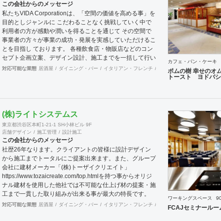
この会社からのメッセージ
私たちVIDA Corporationは、「空間の価値を高める事」を
目的としジャンルに こだわることなく挑戦していく中で
利用者の方が感動や潤いを得ることを通じて その空間で
事業者の方々が事業の成功・発展を実感していただけるこ
とを目指し ております。 各種飲食店・物販店などのコン
セプト企画立案、デザイン設計、施工までを一括して行い
カフェ・パン・ケーキ
ます。
対応可能な業態
居酒屋
ダイニング・バー
イタリアン・フレンチ
カフェ・パン・ケーキ
ラ
ポムの樹 幸せのオ
トースト ヨドバシ
(株)ライトシステムス
東京都渋谷区本町1-21-1 SH小林ビル 9F
店舗デザイン
施工管理
設計施工
この会社からのメッセージ
社歴26年なります。クライアントの皆様に設計デザイン
から施工までトータルにご提案出来ます。また、グループ
会社に建材メーカー「(株)トーザイクリエイト」
https://www.tozaicreate.com/top.htmlを持つ事からオリジ
ナル建材を使用した他社では不可能な仕上げ材の提案・施
工まで一貫した取り組みが出来る事が最大の特長です。
ワーキングスペース
9
更に近年は環境対策をテーマにした機能建材等の開発を進
対応可能な業態
居酒屋
ダイニング・バー
イタリアン・フレンチ
カフェ・パン・ケーキ
ラ
FCAJセミナールー
めており他社が提案できない天然由来の木・竹・土・貝殻
など地産材を使用した人や環境に負荷のかからない