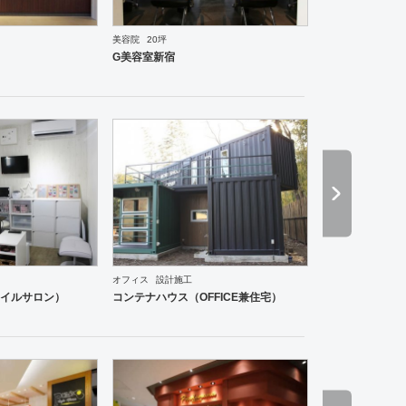
美容院
20坪
国料理
オフィス
イベントブース・ショールーム
エントランス
ワーキングスペース
塾・学校
G美容室新宿
オフィス
設計施工
和食・寿司
焼肉・中華料理・韓国料理
その他
オフィス
イベントブース・ショールーム
そ
イルサロン）
コンテナハウス（OFFICE兼住宅）