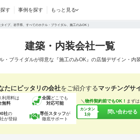
を探す
事例を探す
もっと見る
会社タイプ、岩手県、すべてのホテル・ブライダル、施工のみOK )
建築・内装会社一覧
ル・ブライダルが得意な『施工のみOK』の店舗デザイン・内
なたにピッタリの会社
をご紹介する
マッチングサ
ス利用料は
全国
どこでも
＼
物件契約前でもOK！
まずは
全無料
対応可能
カンタン
問い合わせる
00社
の
専任スタッフ
が
1
分
社が登録
徹底サポート