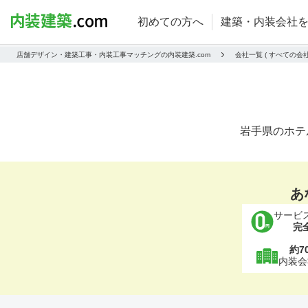
初めての方へ
建築・内装会社
店舗デザイン・建築工事・内装工事マッチングの内装建築.com
会社一覧 ( すべての
岩手県のホテ
あ
サービ
完
約7
内装会