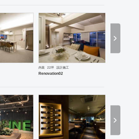
内装
22坪
設計施工
の他
Renovation02