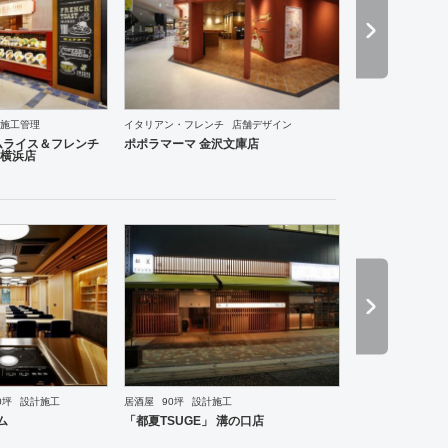
施工管理
イタリアン・フレンチ
店舗デザイン
ーメン・そば・うどん
和食・寿司
焼肉・中華料理・韓国料理
その他
オフィス
イベントブ
ムライス＆フレンチ
ポポラマーマ 金沢文庫店
横浜店
0坪
設計施工
居酒屋
90坪
設計施工
ーメン・そば・うどん
和食・寿司
焼肉・中華料理・韓国料理
その他
オフィス
イベントブ
ム
「都夏TSUGE」 溝の口店