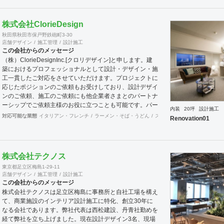
ROHASな建材を提供し設計・施工することが可能です。
特に保育園などの子供施設や室内環境や健康を重視する各
株式会社ClorieDesign
種施設の新提案が強みで環境問題に対応する新しい時代の
秋田県秋田市保戸野鉄砲町3-30
設計施工会社を目指しています。私たちは「耐久」「防
店舗デザイン
施工管理
設計施工
腐」「呼吸」「吸着」などの機能を仕上げ材に付加させ、
この会社からのメッセージ
意匠やデザインをも楽しめる「人にとって健やかで豊かな
（株）ClorieDesignInc.[クロリデザイン]と申します。建
空間」をクライアントの皆様にご提案したいと考えていま
築におけるプロフェッショナルとして設計・デザイン・施
す。
工一貫したご対応をさせていただけます。プロジェクトに
応じたポジションのご依頼もお受けしており、設計デザイ
ンのご依頼、施工のご依頼にも他企業者さまとのパートナ
ーシップでご依頼主様のお役に立つことも可能です。パー
内装
20坪
設計施工
トナーとしてお選びいただくにはフィーリングが大切と考
対応可能な業態
イタリアン・フレンチ
ラーメン・そば・うどん
スポーツ・ジム
サロン
そ
Renovation01
えておりますので、お声掛けいただき是非クロリデザイン
がお役に立てるかどうか、ご提案させてください。 ま
た、建築の他に不動産業経験や会社役員経験も同様にござ
いますので、事業における調査・事業予算形成等含めたお
株式会社テクノス
打ち合わせにも専門知識をもってご相談いただけます。 □
東京都足立区梅島1-29-11
設計施工対応可能エリア 東北、関東 □設計対応エリア 全
店舗デザイン
施工管理
設計施工
国 □登録/免許 二級建築士事務所登録 秋田県知事登録18-
この会社からのメッセージ
10B-0723 建設業許可 秋田県知事（般-30）第81789号 宅
株式会社テクノスは足立区梅島に事務所と自社工場を構え
地建物取引業 秋田県知事（1）第2263号
て、商業施設のインテリア設計施工に特化、創立30年に
なる会社であります。弊社代表は西松建設、丹青社勤めを
経て弊社を立ち上げました。現在設計デザイン3名、現場