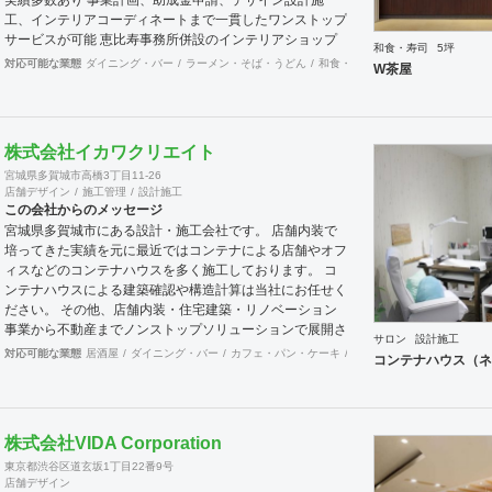
工、インテリアコーディネートまで一貫したワンストップ
サービスが可能 恵比寿事務所併設のインテリアショップ
和食・寿司
5坪
「其の伍」SONOGOではオリジナル家具をはじめアンテ
対応可能な業態
ダイニング・バー
ラーメン・そば・うどん
和食・寿司
焼肉・中華料理・韓
W茶屋
ィーク骨董家具の販売もしています。
株式会社イカワクリエイト
宮城県多賀城市高橋3丁目11-26
店舗デザイン
施工管理
設計施工
この会社からのメッセージ
宮城県多賀城市にある設計・施工会社です。 店舗内装で
培ってきた実績を元に最近ではコンテナによる店舗やオフ
ィスなどのコンテナハウスを多く施工しております。 コ
ンテナハウスによる建築確認や構造計算は当社にお任せく
ださい。 その他、店舗内装・住宅建築・リノベーション
事業から不動産までノンストップソリューションで展開さ
サロン
設計施工
せていただきます。
対応可能な業態
居酒屋
ダイニング・バー
カフェ・パン・ケーキ
ラーメン・そば・うどん
コンテナハウス（ネ
株式会社VIDA Corporation
東京都渋谷区道玄坂1丁目22番9号
店舗デザイン