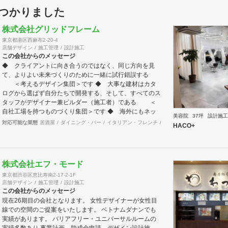
見つかりました
株式会社グリッドフレーム
東京都港区西麻布2-20-4
店舗デザイン
施工管理
設計施工
この会社からのメッセージ
◆ クライアントに向き合うのではなく、同じ方向を見
て、よりよい未来づくりのために一緒に試行錯誤する
＜考えるデザイン集団＞です ◆ 大事な建材はカタ
ログから選ばず自分たちで開発する、そして、すべてのス
タッフがデザイナー兼ビルダー（施工者）である ＜
自社工場を持つものづくり集団＞です ◆ 海外にもネッ
美容院
37坪
設計施工
トワークを持ち、英語や中国語に堪能なスタッフたちが、
対応可能な業態
居酒屋
ダイニング・バー
イタリアン・フレンチ
カフェ・パン・ケーキ
ラ
HACO+
海外から国内への出店をスムーズに実現させる ＜国
境のない設計集団＞です 設計施工案件、設計＋造作物の
案件、施工案件、造作物制作など、多様な請負形態が可能
です。工場では金属を中心にさまざまな素材を用いた制作
株式会社エフ・モード
が可能で、例えば通常デザイン性とは無縁な特定防火設備
東京都渋谷区恵比寿南2-17-2-1F
（鉄扉）などにも高いデザイン性を施すことも可能です。
店舗デザイン
施工管理
設計施工
GRIDFRAME とりかえのきかない空間
この会社からのメッセージ
https://gridframe.co.jp/ Synes(シネス) 霧のようなやわら
現在26期目の会社となります。 女性デザイナーが女性目
かな空間 http://synes.jp/ SOTOCHIKU 時間の蓄積を
線での空間のご提案をいたします。 ベトナムダナンでも
取り込む空間 https://sotochiku.com/
実績があります。 バリアフリー・ユニバーサルルームの
実績多数あり 事業計画、助成金申請、デザイン設計施