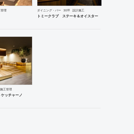
工管理
ダイニング・バー
30坪
設計施工
ーメン・そば・うどん
和食・寿司
焼肉・中華料理・韓国料理
その他
オフィス
イベントブ
トミークラブ ステーキ＆オイスター
ーメン・そば・うどん
和食・寿司
焼肉・中華料理・韓国料理
その他
オフィス
イベントブ
施工管理
アル・ケッチャーノ