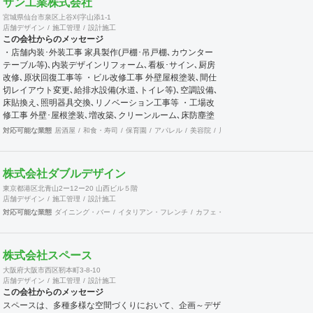
サン工業株式会社
宮城県仙台市泉区上谷刈字山添1-1
店舗デザイン
施工管理
設計施工
この会社からのメッセージ
・店舗内装･外装工事 家具製作(戸棚･吊戸棚､カウンター
テーブル等)､内装デザインリフォーム､看板･サイン､厨房
改修､原状回復工事等 ・ビル改修工事 外壁屋根塗装､間仕
切レイアウト変更､給排水設備(水道､トイレ等)､空調設備､
床貼換え､照明器具交換､リノベーション工事等 ・工場改
修工事 外壁･屋根塗装､増改築､クリーンルーム､床防塵塗
装､事務所内装リフォーム､給排水設備(水道､トイレ等)､空
対応可能な業態
居酒屋
和食・寿司
保育園
アパレル
美容院
居酒屋
ダイニング・バー
調設備等 ・各種建築工事 学校･教育施設､物流センター､神
社･仏閣､病院･医院､マンション･集合住宅等 ・木工事･家
具工事 自社工場（宮城県松島町） ・住宅･不動産 ＬＩＸ
株式会社ダブルデザイン
ＩＬ不動産ショップサン工業プラスホーム
東京都港区北青山2ー12ー20 山西ビル５階
店舗デザイン
施工管理
設計施工
対応可能な業態
ダイニング・バー
イタリアン・フレンチ
カフェ・パン・ケーキ
和食・寿司
株式会社スペース
大阪府大阪市西区靭本町3-8-10
店舗デザイン
施工管理
設計施工
この会社からのメッセージ
スペースは、多種多様な空間づくりにおいて、企画～デザ