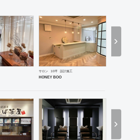
サロン
10坪
設計施工
ーメン・そば・うどん
和食・寿司
焼肉・中華料理・韓国料理
その他
オフィス
イベントブ
HONEY BOO