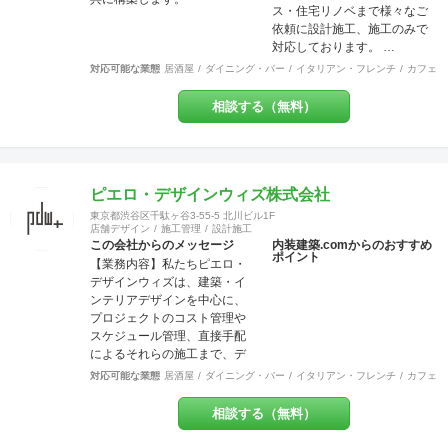
ス・住宅リノベまで様々なご
たします。 施工後にお客様が
依頼に設計施工、施工のみで
笑顔を見せてくださるときこ
対応しております。 …
そ、弊社にとってもっとも喜
ばしい瞬間です。 弊社はリフ
対応可能な業態
居酒屋
ダイニング・バー
イタリアン・フレンチ
カフェ・
ォーム・リノベーションや注
文住宅など幅広く工事を担当
相談する（無料）
させていただいております。
建物種別は店舗・戸建・アパ
ート・マンションなど様々な
建物に対応させていただいて
ピエロ・デザインウィズ株式会社
おり、色々な所にバラバラに
工事内容の注文をしていただ
東京都渋谷区千駄ヶ谷3-55-5 北川ビル1F
店舗デザイン
施工管理
設計施工
かなくとも、弊社にて一式執
この会社からのメッセージ
内装建築.comからのおすすめ
り行う事をメリットとし、活
ポイント
【業務内容】私たちピエロ・
動致しております。 尚、店
デザインウィズは、建築・イ
舗・住宅のセキュリティー面
ンテリアデザインを中心に、
にも配慮しており、防犯カメ
プロジェクトのコスト管理や
ラなどの部分にも力を入れて
スケジュール管理、直接手配
おります。 他の施工店ではで
によるそれらの施工まで、デ
きない方法で、アレルギー・
ザインという業務領域を超え
シックハウス症候群・化学物
対応可能な業態
居酒屋
ダイニング・バー
イタリアン・フレンチ
カフェ・
てプロジェクトに参加させて
質過敏症の方や健康な方にも
頂いております。飲食店、ア
良いとされる、化学物質は一
相談する（無料）
パレルショップを中心に、ホ
切使わない施工方法で無添加
テル、オフィス、食物販など