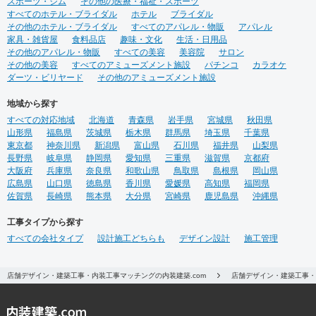
スポーツ・ジム
ん。 お気軽にお問合せくださ
その他の医療・福祉・スポーツ
すべてのホテル・ブライダル
いませ！
ホテル
ブライダル
その他のホテル・ブライダル
すべてのアパレル・物販
アパレル
家具・雑貨屋
食料品店
趣味・文化
生活・日用品
その他のアパレル・物販
すべての美容
美容院
サロン
その他の美容
すべてのアミューズメント施設
パチンコ
カラオケ
ダーツ・ビリヤード
その他のアミューズメント施設
地域から探す
すべての対応地域
北海道
青森県
岩手県
宮城県
秋田県
山形県
福島県
茨城県
栃木県
群馬県
埼玉県
千葉県
東京都
神奈川県
新潟県
富山県
石川県
福井県
山梨県
長野県
岐阜県
静岡県
愛知県
三重県
滋賀県
京都府
大阪府
兵庫県
奈良県
和歌山県
鳥取県
島根県
岡山県
広島県
山口県
徳島県
香川県
愛媛県
高知県
福岡県
佐賀県
長崎県
熊本県
大分県
宮崎県
鹿児島県
沖縄県
工事タイプから探す
すべての会社タイプ
設計施工どちらも
デザイン設計
施工管理
店舗デザイン・建築工事・内装工事マッチングの内装建築.com
店舗デザイン・建築工事・