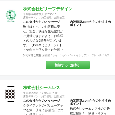
上がった時に綺麗なのは当た
り前！腕の良さは年数が経て
株式会社ビリーフデザイン
ば経つほど実感できます。 そ
千葉県四街道市大日2055-10
して、SANFUKUの職人は施工
店舗デザイン
施工管理
設計施工
力だけでなくコミニケーショ
この会社からのメッセージ
内装建築.comからのおすすめ
ポイント
ン力に優れています。 お客様
弊社はすべてのお客様に安
が安心してオープンできるよ
心。安全、快適な生活空間が
うきめ細やかな対応を心がけ
ご提供できますよう、お客様
ています。
との大切な5箇条がございま
す。 【Belief（ビリーフ）】
・信念＝自信を持った計画 ・
信用＝信じて用いる行動 ・信
対応可能な業態
居酒屋
ダイニング・バー
イタリアン・フレンチ
カフェ・
頼＝信じて頼られる対応 ・信
条＝固く信じて守る約束 ・確
相談する（無料）
信＝固く信じられる内容
【Design（デザイン）】 設
計、図案、意匠、美的造形を
考慮した創意工夫の計画、作
成 またデザインを通じて、関
株式会社シームレス
わる方達との関係の構築 これ
東京都渋谷区代々木5-67-7 1F
らの要素を持って、設計・施
店舗デザイン
施工管理
設計施工
工・管理を行っております。
この会社からのメッセージ
内装建築.comからのおすすめ
ポイント
お客様のお悩みやご相談には
クライアントのバリューアッ
株式会社シームレス様のご経
真摯に向き合い、ご要望を最
プを第一優先に 設計施工にて
験は幅広く、飲食〜オフィ
大限実現する技術力を提供い
共に構築します。