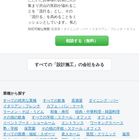
ただいたお客様のお店に人が
０軒 ベーカリー店舗新装
す。 対応エリア：神奈川県全
集まり沢山の笑顔が溢れるこ
工事物件 選出
域 東京都23区 東京都多摩
とを「流行る」とし、その
地域エリア 川崎地域
「流行る」を高めることをミ
【 ？ 】 ＝
ッションとしています。 私た
【 ！ 】 ご来店頂いた方々
ちは​​お客様ごとにちがう“オモ
対応可能な業態
居酒屋
ダイニング・バー
イタリアン・フレンチ
カフェ・
の頭の中に「 ？ 」が浮か
イ”にとことん向き合い、“店舗
び 意図に気づいた瞬間
づくりの先に実現したいこ
相談する（無料）
「 ！ 」に変わってしま
と”を一緒に創り上げます。ま
う。 HACOLABOは、楽しみに
だカタチになっていない想い
あふれた 「仕組み」を提供致
を聞かせてください。 施工実
します。 伝える思いと 届け
績は900店以上。 グループ会
すべての「設計施工」の会社をみる
る声に ちょっとした遊び心を
社で直営美容室を13店舗を運
ＨＡＣＯＬＡＢＯ
営をしておりますので、経験
をもとにデザイン性と機能性
を兼ね備えたご提案をいたし
ます。 ◉サービス ①テナント
業種から探す
紹介サポート ②顧客ターゲッ
すべての得意な業種
ト・マーケティング調査 ③資
すべての飲食
居酒屋
ダイニング・バー
イタリアン・フレンチ
金調達サポート ④美容業界専
カフェ・パン・ケーキ
ラーメン・そば・うどん
門のデザイン提案 ⑤自社施工
和食・寿司
焼肉・中華料理・韓国料理
その他の飲食
⑥ブランディングのための販
すべての学校・スクール・オフィス
オフィス
イベントブース・ショールーム
促ツール ⑦お客様により沿っ
エントランス
ワーキングスペース
塾・学校
保育園
たアフターフォロー まずはご
その他の学校・スクール・オフィス
すべての医療・福祉・スポーツ
相談やお話だけでも構いませ
老人ホーム
医院・クリニック
薬局