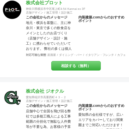
株式会社プロット
神奈川県横浜市中区尾上町4-54 Kannai ex 3F
店舗デザイン
施工管理
設計施工
この会社からのメッセージ
内装建築.comからのおすすめ
ポイント
地元・横浜を基盤に、主に神
奈川・東京で多くの飲食店を
メインとしたのお店づくり
（店舗デザイン・設計・施
工）に携わらせていただいて
おります。 弊社の多くは個人
店や少数店舗展開のお客様な
対応可能な業態
居酒屋
ダイニング・バー
イタリアン・フレンチ
カフェ・
ので「お客様と共に創り上げ
る店づくり」をモットーにし
相談する（無料）
ています。 それはデザイン優
先で押しつけることなく、私
どものご提案を土台に「スタ
ッフも来店者も居心地の良い
地元に愛されるお店」を一緒
株式会社 ジオクル
に作りましょう！ということ
愛知県稲沢市高重西町４３－２
です。大抵のお店は近隣のリ
店舗デザイン
施工管理
設計施工
ピーターで売上が支えられて
この会社からのメッセージ
内装建築.comからのおすすめ
ポイント
いるのですから大事なポイン
店舗中心で全国を飛び回る弊
愛知県の会社様ですが、広い
トだと思いませんか？ また個
社では多能工職人による工事
エリアをカバーしており関東
人事業主にとって内装工事費
範囲の分担化で無駄な人件費
圏までご対応いただけます！
が大変な負担だということは
等が不要な為、お客様の予算