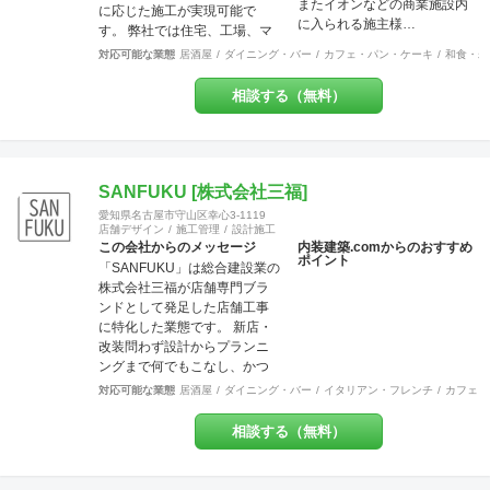
またイオンなどの商業施設内
重々承知しております。コス
に応じた施工が実現可能で
に入られる施主様…
ト面でも最大限のご協力を
す。 弊社では住宅、工場、マ
日々心がけております。ご気
ンション、店舗に渡り様々な
対応可能な業態
居酒屋
ダイニング・バー
カフェ・パン・ケーキ
和食・寿
軽にご相談ください。 美味し
分野での幅広い建築経験や、
いお料理・最高のサービス・
提案力があります。 これまで
相談する（無料）
素敵な品揃えに自信あり！そ
には200万〜700万程の開きで
んな出店計画・改装計画をお
他社との価格競争の中で勝ち
持ちの皆さま、是非それらを
抜いて来ました。 お問い合わ
最高に輝かせる空間づくり
せは メール
を、私たちにお手伝いさせて
（tenperhide31@icloud.com）
SANFUKU [株式会社三福]
ください。
からも承ります。 その他：道
愛知県名古屋市守山区幸心3-1119
具商 愛知県公安委員会許
店舗デザイン
施工管理
設計施工
可 第542642304700号
この会社からのメッセージ
内装建築.comからのおすすめ
ポイント
「SANFUKU」は総合建設業の
株式会社三福が店舗専門ブラ
ンドとして発足した店舗工事
に特化した業態です。 新店・
改装問わず設計からプランニ
ングまで何でもこなし、かつ
リーズナブルに、お客様のご
対応可能な業態
居酒屋
ダイニング・バー
イタリアン・フレンチ
カフェ・
要望を最大限実現させていき
ます。 また内装・外装・外構
相談する（無料）
などすべての分野でその道の
プロが在籍しているため、高
水準の施工が可能です。 出来