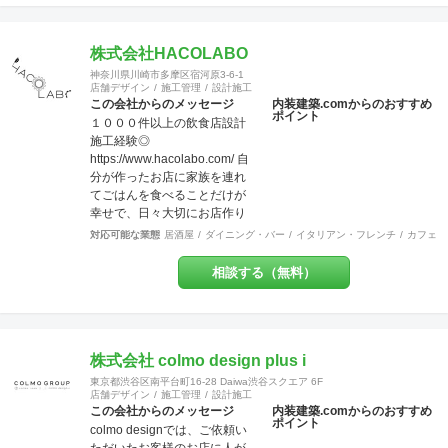
資材を使う工事なども対応で
を多く手掛けています。 【グ
きます。多様な形で取り組ん
ループ会社】グループ会社
でおります。 経験豊富な営
に、ピエロ・デザイン＆ワー
株式会社HACOLABO
業、デザイナー、設計士、建
クス（本社、ＷＥＢ・グラフ
築士【1級】、現場監督がお客
神奈川県川崎市多摩区宿河原3-6-1
ィック、不動産）、ピエロ・
店舗デザイン
施工管理
設計施工
様をトータルサポート致しま
デザイン＆ブリッジ（工事、
この会社からのメッセージ
内装建築.comからのおすすめ
す。 作業現場では自社の職人
ポイント
全国対応）の３社で、さまざ
１０００件以上の飲食店設計
がおりますので、柔軟性やス
まなご要望にお応えする体制
施工経験◎
ピード感ある対応致します。
を整えています。 【許認可】
https://www.hacolabo.com/ 自
ＵＳＥＮやサカイ引越センタ
一級建築士事務所、一般建設
分が作ったお店に家族を連れ
ーとの提携企業でございます
業、特定建設業（本社）、宅
てごはんを食べることだけが
ので工事のみならず、その他
地建物取引業（本社）
幸せで、日々大切にお店作り
のご要望にもご対応させてい
をしております◎ 飲食店専門
ただく事も可能です。 【特
対応可能な業態
居酒屋
ダイニング・バー
イタリアン・フレンチ
カフェ・
の設計施工会社です◎一人の
典・サービス有】チーパス・
担当者がデザイン設計施工メ
スマイル 協賛店 【受賞歴】 ・
相談する（無料）
ンテナンスまで一気通貫で行
千葉市都市文化賞2020 カ
う会社です◎弊社には営業マ
フェ新装工事物件 受賞 ・掲
ンはいません。 お客様の
載建築メディア 「アーキテク
【夢】を実現する上で、
チャーフォト」 Weekly
「+1」の感動を提供致しま
株式会社 colmo design plus i
Top Topics 特集作品 マン
す。 あれも！これも！やりた
ションリノベーション工事物
東京都渋谷区南平台町16-28 Daiwa渋谷スクエア 6F
い事を一緒になって整理し 異
件 選出 ・『小さなベーカリ
店舗デザイン
施工管理
設計施工
業種のデザイナー達がお客様
この会社からのメッセージ
内装建築.comからのおすすめ
ー&焼き菓子店のデザイン』単
ポイント
の創造を膨らませ 理想を超え
colmo designでは、ご依頼い
行本 全国で愛される１０
るお店を設計し、作り上げま