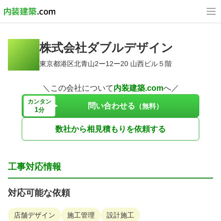
株式会社ダブルデザイン
東京都港区北青山2ー12ー20 山西ビル５階
＼この会社について
内装建築.com
へ／
カンタン
問い合わせる
（無料）
1
分
数社から相見積もりを依頼する
工事対応情報
対応可能な依頼
店舗デザイン
施工管理
設計施工