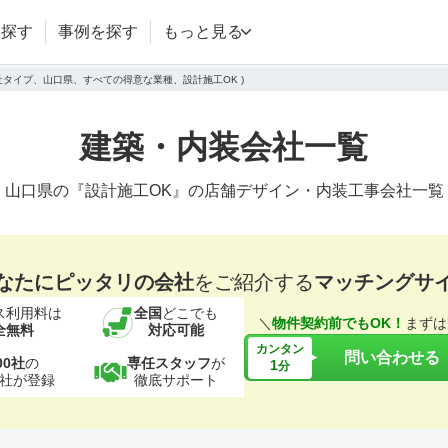
を探す
事例を探す
もっと見る
会社タイプ、山口県、すべての得意な業種、設計施工OK )
建築・内装会社一覧
山口県の『設計施工OK』の店舗デザイン・内装工事会社一覧
なたにピッタリの会社
をご紹介する
マッチングサ
ス利用料は
全国
どこでも
＼
物件契約前でもOK！
まずは
全無料
対応可能
カンタン
問い合わせる
00社
の
専任スタッフ
が
1
分
社が登録
徹底サポート