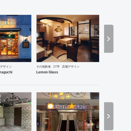
デザイン
その他飲食
27坪
店舗デザイン
ーメン・そば・うどん
和食・寿司
焼肉・中華料理・韓国料理
その他
オフィス
イベントブ
raguchi
Lemon Glass