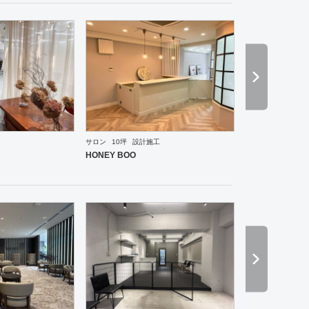
サロン
10坪
設計施工
ーメン・そば・うどん
和食・寿司
焼肉・中華料理・韓国料理
その他
オフィス
イベントブ
HONEY BOO