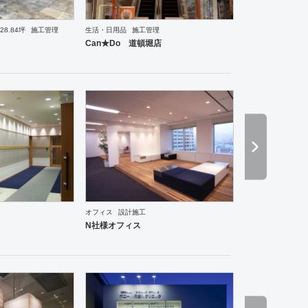
28.84坪
施工管理
生活・日用品
施工管理
理・韓国料理
オフィス
イベントブース・ショールーム
塾・学校
保育園
老人ホーム
医院
Can★Do 道頓堀店
ーメン・そば・うどん
和食・寿司
焼肉・中華料理・韓国料理
その他
オフィス
イベントブ
オフィス
設計施工
N社様オフィス