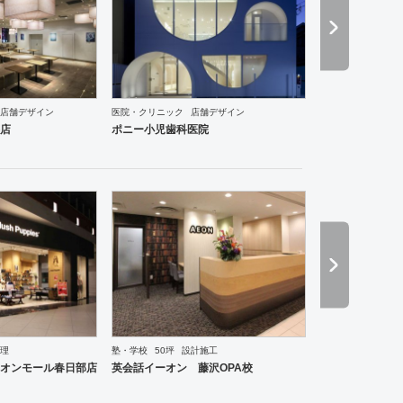
店舗デザイン
医院・クリニック
店舗デザイン
店
ポニー小児歯科医院
理
塾・学校
50坪
設計施工
ーメン・そば・うどん
和食・寿司
焼肉・中華料理・韓国料理
その他
オフィス
イベントブ
オンモール春日部店
英会話イーオン 藤沢OPA校