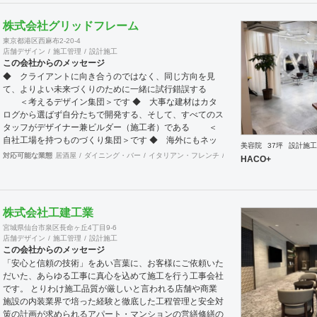
認下さい。 <a
href="https://www.partsinc.co.jp/">https://www.partsinc.co.jp/</a>
株式会社グリッドフレーム
東京都港区西麻布2-20-4
店舗デザイン
施工管理
設計施工
この会社からのメッセージ
◆ クライアントに向き合うのではなく、同じ方向を見
て、よりよい未来づくりのために一緒に試行錯誤する
＜考えるデザイン集団＞です ◆ 大事な建材はカタ
ログから選ばず自分たちで開発する、そして、すべてのス
タッフがデザイナー兼ビルダー（施工者）である ＜
自社工場を持つものづくり集団＞です ◆ 海外にもネッ
美容院
37坪
設計施工
トワークを持ち、英語や中国語に堪能なスタッフたちが、
対応可能な業態
居酒屋
ダイニング・バー
イタリアン・フレンチ
カフェ・パン・ケーキ
ラ
HACO+
海外から国内への出店をスムーズに実現させる ＜国
境のない設計集団＞です 設計施工案件、設計＋造作物の
案件、施工案件、造作物制作など、多様な請負形態が可能
です。工場では金属を中心にさまざまな素材を用いた制作
株式会社工建工業
が可能で、例えば通常デザイン性とは無縁な特定防火設備
宮城県仙台市泉区長命ヶ丘4丁目9-6
（鉄扉）などにも高いデザイン性を施すことも可能です。
店舗デザイン
施工管理
設計施工
GRIDFRAME とりかえのきかない空間
この会社からのメッセージ
https://gridframe.co.jp/ Synes(シネス) 霧のようなやわら
「安心と信頼の技術」をあい言葉に、お客様にご依頼いた
かな空間 http://synes.jp/ SOTOCHIKU 時間の蓄積を
だいた、あらゆる工事に真心を込めて施工を行う工事会社
取り込む空間 https://sotochiku.com/
です。 とりわけ施工品質が厳しいと言われる店舗や商業
施設の内装業界で培った経験と徹底した工程管理と安全対
策の計画が求められるアパート・マンションの営繕修繕の