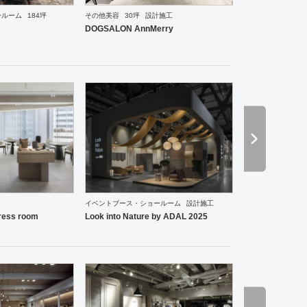
ールーム
184坪
その他美容
30坪
設計施工
ーメン・そば・うどん
焼肉・中華料理・韓国料理
オフィス
イベントブース・ショールーム
エ
DOGSALON AnnMerry
イベントブース・ショールーム
設計施工
ーメン・そば・うどん
和食・寿司
その他
オフィス
イベントブース・ショールーム
エント
ess room
Look into Nature by ADAL 2025