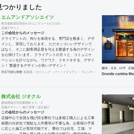
件見つかりました
エムアンドアソシエイツ
東京都新宿区四谷4-10ユニヴェールビル101
店舗デザイン
この会社からのメッセージ
クライアントの、拘りを体現する、専門店を数多く、デザ
インし、実現しております。 ただカッコいいデザインで
はなく、そこに顧客満足度を与える繁盛する為のデザイン
を心掛けています。 クライアントの方々と、コミュニケ
ーションを計りながら、ワクワク、ドキドキする、デザイ
ン！ 繁盛するデザインが良いデザイン！
趣味・文化
42坪
店舗
対応可能な業態
居酒屋
ダイニング・バー
イタリアン・フレンチ
カフェ・パン・ケーキ
ラ
Grande cantina Mu
株式会社 ジオクル
愛知県稲沢市高重西町４３－２
店舗デザイン
施工管理
設計施工
この会社からのメッセージ
店舗中心で全国を飛び回る弊社では多能工職人による工事
範囲の分担化で無駄な人件費等が不要な為、お客様の予算
に応じた施工が実現可能です。 弊社では住宅、工場、マ
ンション、店舗に渡り様々な分野での幅広い建築経験や、