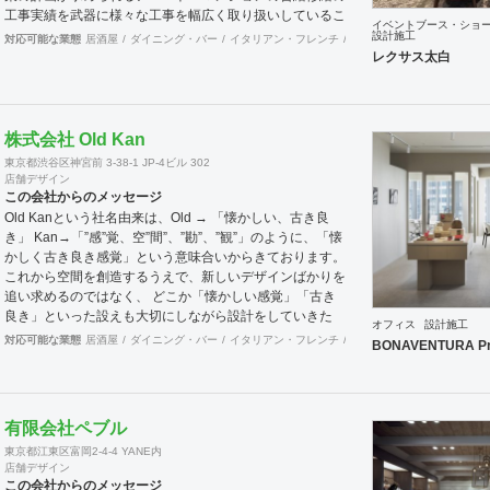
工事実績を武器に様々な工事を幅広く取り扱いしているこ
イベントブース・ショ
とが当社の大きな特徴です。
設計施工
対応可能な業態
居酒屋
ダイニング・バー
イタリアン・フレンチ
カフェ・パン・ケーキ
ラ
レクサス太白
株式会社 Old Kan
東京都渋谷区神宮前 3-38-1 JP-4ビル 302
店舗デザイン
この会社からのメッセージ
Old Kanという社名由来は、Old → 「懐かしい、古き良
き」 Kan→「”感”覚、空”間”、”勘”、”観”」のように、「懐
かしく古き良き感覚」という意味合いからきております。
これから空間を創造するうえで、新しいデザインばかりを
追い求めるのではなく、 どこか「懐かしい感覚」「古き
良き」といった設えも大切にしながら設計をしていきた
オフィス
設計施工
い。 そんな思いの下、日々クライアント様、そしてその
対応可能な業態
居酒屋
ダイニング・バー
イタリアン・フレンチ
カフェ・パン・ケーキ
ラ
BONAVENTURA Pr
空間を使うお客様に幸せを提供できるようなデザインを心
がけて日々精進しております。 Old Kan 浦田 晶平 Shohei
Urata https://old-kan.jp Instagram：
https://www.instagram.com/old_kan_/?hl=ja
有限会社ペブル
shohei_urata@old-kan.jp 〒150-0001 東京都渋谷区神宮
東京都江東区富岡2-4-4 YANE内
前 3-38-1 JP-4ビル 302
店舗デザイン
この会社からのメッセージ