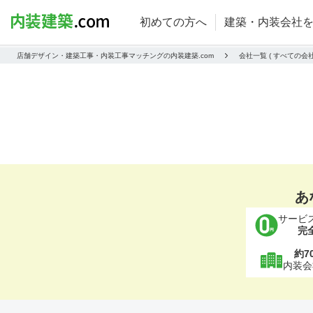
初めての方へ
建築・内装会社
店舗デザイン・建築工事・内装工事マッチングの内装建築.com
会社一覧 ( すべての
あ
サービ
完
約7
内装会