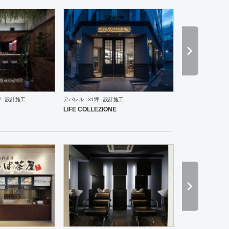
坪
設計施工
アパレル
31坪
設計施工
ーメン・そば・うどん
和食・寿司
焼肉・中華料理・韓国料理
その他
オフィス
イベントブ
LIFE COLLEZIONE