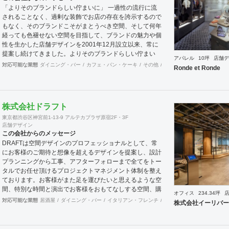
「よりそのブランドらしい佇まいに」 一過性の流行に流
されることなく、過剰な装飾でお店の存在を誇示するので
もなく、そのブランドこそがまとうべき空間、そして何年
経っても色褪せない空間を目指して、ブランドの魅力や個
性を生かした店舗デザインを2001年12月設立以来、常に
提案し続けてきました。よりそのブランドらしい佇まい
アパレル
10坪
店舗デ
に。 「必要な箇所に、必要なデザインを」 2012年からは
対応可能な業態
ダイニング・バー
カフェ・パン・ケーキ
その他
オフィス
イベントブース
Ronde et Ronde
さらにその思いを発展させ、店舗デザインに限らず、グラ
フィックデザインからブランディングまで総合的にブラン
ドの出店をバックアップできる体制も整えてきました。そ
のブランドにとってまず何を優先すべきか、何が本当に必
株式会社ドラフト
要なのか、そこをきちんとアドバイスできる会社でありた
東京都渋谷区神宮前1-13-9 アルテカプラザ原宿2F・3F
いと思っています。 業務内容 ・店舗設計（物販店／飲食
店舗デザイン
店／美容室など） ・ブランディング及びディレクション
この会社からのメッセージ
業務 ・出店におけるトータルデザイン ・住宅リノベーシ
DRAFTは空間デザインのプロフェッショナルとして、常
ョン ・家具及び什器デザイン
にお客様のご期待と想像を超えるデザインを提案し、設計
プランニングから工事、アフターフォローまで全てをトー
タルでお任せ頂けるプロジェクトマネジメント体制を整え
ております。お客様がまた足を運びたいと思えるような空
間、特別な時間と演出でお客様をおもてなしする空間、購
オフィス
234.34坪
買意欲に働きかけるレイアウトとVMD、ブランド力を高
対応可能な業態
居酒屋
ダイニング・バー
イタリアン・フレンチ
カフェ・パン・ケーキ
和
株式会社イーリバー
める空間演出など、多くの方々に満足していただける店舗
デザインに自信を持っております。 ご希望されるイメー
ジ、コストに関する不安要素、 新規オープン、移転・改