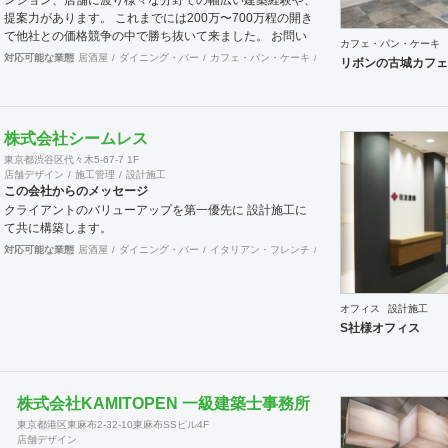
提案力があります。 これまでには200万〜700万程の開き
で他社との価格競争の中で勝ち抜いて来ました。 お問い
カフェ・パン・ケーキ
合わせは メール（tenperhide31@icloud.com）からも承
対応可能な業態
居酒屋
ダイニング・バー
カフェ・パン・ケーキ
和食・寿司
焼肉・中華料
リボンの古城カフェ
ります。 その他：道具商 愛知県公安委員会許可 第
542642304700号
株式会社シームレス
東京都渋谷区代々木5-67-7 1F
店舗デザイン
施工管理
設計施工
この会社からのメッセージ
クライアントのバリューアップを第一優先に 設計施工に
て共に構築します。
対応可能な業態
居酒屋
ダイニング・バー
イタリアン・フレンチ
カフェ・パン・ケーキ
ラ
オフィス
設計施工
S社様オフィス
株式会社KAMITOPEN 一級建築士事務所
東京都港区東麻布2-32-10東麻布SSビル4F
店舗デザイン