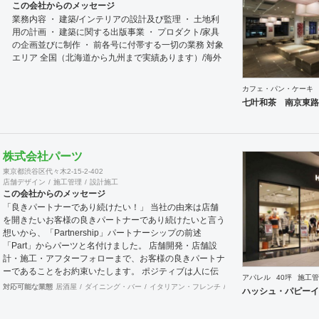
この会社からのメッセージ
業務内容 ・ 建築/インテリアの設計及び監理 ・ 土地利
用の計画 ・ 建築に関する出版事業 ・ プロダクト/家具
の企画並びに制作 ・ 前各号に付帯する一切の業務 対象
エリア 全国（北海道から九州まで実績あります）/海外
カフェ・パン・ケーキ
七叶和茶 南京東路
株式会社パーツ
東京都渋谷区代々木2-15-2-402
店舗デザイン
施工管理
設計施工
この会社からのメッセージ
「良きパートナーであり続けたい！」 当社の由来は店舗
を開きたいお客様の良きパートナーであり続けたいと言う
想いから、「Partnership」パートナーシップの前述
「Part」からパーツと名付けました。 店舗開発・店舗設
計・施工・アフターフォローまで、お客様の良きパートナ
ーであることをお約束いたします。 ポジティブは人に伝
アパレル
40坪
施工管
わります。 伝わったポジティブが幸せを呼び込み、呼び
対応可能な業態
居酒屋
ダイニング・バー
イタリアン・フレンチ
カフェ・パン・ケーキ
ラ
ハッシュ・パピーイ
込んだ幸せが、さらに大きな幸せとなって返って来る。
500店以上のOPENを見届けた当社ならではの実績をご確