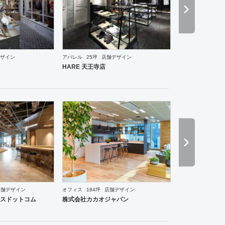
ザイン
アパレル
25坪
店舗デザイン
・ショールーム
エントランス
ワーキングスペース
その他
ホテル
ブライダル
その他
ア
HARE 天王寺店
店舗デザイン
オフィス
184坪
店舗デザイン
食・寿司
焼肉・中華料理・韓国料理
その他
オフィス
イベントブース・ショールーム
エン
スドットコム
株式会社カカオジャパン