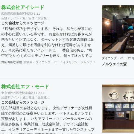
装に関するスケジュール、ほか不明点など、まずはお気軽
株式会社アイシード
にお問い合わせください。
広島県広島市南区段原3-3-11
店舗デザイン
施工管理
設計施工
この会社からのメッセージ
『店舗の成功をデザインする』 それは、私たちが常に心
の中心に置いている事です。 お金をかければお客さんが
来るという訳ではなく、ターゲットとする客層の期待に応
え、満足して頂ける店舗を創らなければ意味がありませ
ん。その為に私たちアイシードは、一番自信のある、“商
空間”というものにカテゴリーを絞り、創って終わりでは
ダイニング・バー
20
なく、５年先、10年先を見据えながら、お客様のサクセ
対応可能な業態
居酒屋
ダイニング・バー
イタリアン・フレンチ
カフェ・パン・ケーキ
ラ
ノルウェイの森
スパートナーとして、成功する店創りを提供します。
株式会社エフ・モード
東京都渋谷区恵比寿南2-17-2-1F
店舗デザイン
施工管理
設計施工
この会社からのメッセージ
現在26期目の会社となります。 女性デザイナーが女性目
線での空間のご提案をいたします。 ベトナムダナンでも
実績があります。 バリアフリー・ユニバーサルルームの
実績多数あり 事業計画、助成金申請、デザイン設計施
工、インテリアコーディネートまで一貫したワンストップ