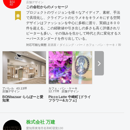
店舗デザイン
この会社からのメッセージ
プロジェクトのヴィジョンを様々なアイディア、素材、手法
で具現化し、クライアントのヒラメキをキラメキにする空間
デザインはファッションを中心に多岐に渡り、実績は８００
件を超える。この経験値や引き出しの多さも高く評価されリ
ピーターも多い。 その強みを生かして時代と共に変化するス
ーパースタンダードを作り出している。
対応可能な業態
居酒屋
ダイニング・バー
カフェ・パン・ケーキ
和食・寿
アパレル
43.13坪
カフェ・パン・ケーキ
店舗デザイン
12.77坪
店舗デザイン
BONbazaar ららぽーと愛
Picco Latte 中崎町 [ドライ
知東
フラワー&カフェ]
株式会社 万建
愛知県東海市名和町寝覚130