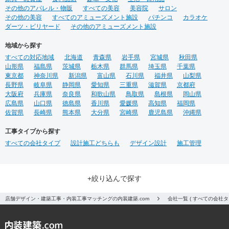
その他のアパレル・物販
すべての美容
美容院
サロン
その他の美容
すべてのアミューズメント施設
パチンコ
カラオケ
ダーツ・ビリヤード
その他のアミューズメント施設
地域から探す
すべての対応地域
北海道
青森県
岩手県
宮城県
秋田県
山形県
福島県
茨城県
栃木県
群馬県
埼玉県
千葉県
東京都
神奈川県
新潟県
富山県
石川県
福井県
山梨県
長野県
岐阜県
静岡県
愛知県
三重県
滋賀県
京都府
大阪府
兵庫県
奈良県
和歌山県
鳥取県
島根県
岡山県
広島県
山口県
徳島県
香川県
愛媛県
高知県
福岡県
佐賀県
長崎県
熊本県
大分県
宮崎県
鹿児島県
沖縄県
工事タイプから探す
すべての会社タイプ
設計施工どちらも
デザイン設計
施工管理
+絞り込んで探す
店舗デザイン・建築工事・内装工事マッチングの内装建築.com
会社一覧 ( すべての会社