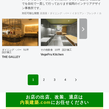
でを自社で一貫して行っております福岡のインテリアデザイ
ン事務所です。
対応可能な業態
居酒屋
ダイニング・バー
イタリアン・フレンチ
カフェ・
ダイニング・バー
51坪
その他飲食
10坪
設計施工
設計施工
VegeFru Kitchen
THE GALLEY
1
2
3
4
お店の出店、改装、退店は
内装建築.com
にお任せください