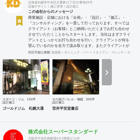
北海道札幌市中央区大通東11丁目22番地56号
が存在する。その個性を最大にいかした商いをみつけだし生
店舗デザイン
施工管理
設計施工
み出していく。小商いだっていい、個人が幸せであり直接届
この会社からのメッセージ
けることのできる範囲での人も幸せにできるのだから。 どう
商業施設・店舗における『企画』・『設計』・『施工』・
やって? akinauは人生100年100事業を掲げて100年続くよう
『コンサルティング』を一貫して行っております。すべては
な商いを生み出し続けていく。そのヒントは社内だけではな
クライアント（お客様）とご納得いただくまでお打ち合わせ
く関係する全ての人と考えて創り出す。そのために
させていただくことからスタートします。 当社はまずクライ
akinautalkなど会話のなかから発生するおもしろアイデアを
アントとしっかりお打ち合わせを行い、クライアントが何を
尊重し、実行しつづけていく。 コンセプト ビジョンと顧客
望んでいるのかを全力で汲み取ります。またクライアントが
が身近に感じれるように
思い描いていることをどのように表現していいのかお困りの
対応可能な業態
居酒屋
ダイニング・バー
イタリアン・フレンチ
カフェ・
ときは、お打ち合せ時クライアントからのご要望をこれまで
培ってきた当社ならではのノウハウでご提案いたします。
スポーツ・ジム
150坪
その他アパレル・物販
200坪
設計施工
設計施工
ゴールドジム 札幌大通
宮井平安堂書店
株式会社スーパースタンダード
大阪市中央区南船場4-9-3東新ビル4F