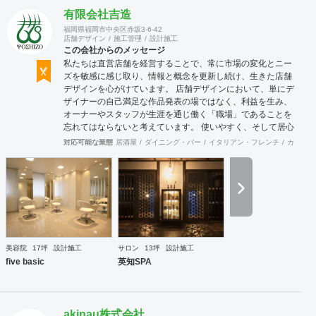
有限会社吉造
福岡県福岡市中央区赤坂3-6-42
店舗デザイン
施工管理
設計施工
この会社からのメッセージ
私たちは直営店舗を経営することで、常に市場の変化とニー
ズを敏感に感じ取り、情報と概念を更新し続け、生きた店舗
デザインを心がけています。 店舗デザインにおいて、単にデ
ザイナーの自己満足な作品発表の場ではなく、利益を生み、
オーナーやスタッフが生涯を通じ働く「職場」であることを
忘れてはならないと考えています。 使いやすく、そして居心
地がよく、時代の流れに左右されない強さを持った店舗デザ
対応可能な業態
居酒屋
ダイニング・バー
イタリアン・フレンチ
カフェ・
インを私たちは提案します。 また、グループ会社に不動産事
業と開業コンサルティング事業をそなえており、テナント・
出店地選びや資金調達から実践に基づいたサポートが可能で
す。 まずはお気軽に、ご相談ください。
美容院
17坪
設計施工
サロン
13坪
設計施工
five basic
英知SPA
akinau株式会社