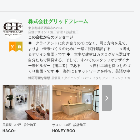
株式会社グリッドフレーム
東京都港区西麻布2-20-4
店舗デザイン
施工管理
設計施工
この会社からのメッセージ
◆ クライアントに向き合うのではなく、同じ方向を見て、
よりよい未来づくりのために一緒に試行錯誤する ＜考え
るデザイン集団＞です ◆ 大事な建材はカタログから選ばず
自分たちで開発する、そして、すべてのスタッフがデザイナ
ー兼ビルダー（施工者）である ＜自社工場を持つものづ
くり集団＞です ◆ 海外にもネットワークを持ち、英語や中
国語に堪能なスタッフたちが、海外から国内への出店をスム
対応可能な業態
居酒屋
ダイニング・バー
イタリアン・フレンチ
カフェ・
ーズに実現させる ＜国境のない設計集団＞です 設計施
工案件、設計＋造作物の案件、施工案件、造作物制作など、
多様な請負形態が可能です。工場では金属を中心にさまざま
な素材を用いた制作が可能で、例えば通常デザイン性とは無
縁な特定防火設備（鉄扉）などにも高いデザイン性を施すこ
とも可能です。 GRIDFRAME とりかえのきかない空間
https://gridframe.co.jp/ Synes(シネス) 霧のようなやわらか
な空間 http://synes.jp/ SOTOCHIKU 時間の蓄積を取り
美容院
37坪
設計施工
サロン
10坪
設計施工
込む空間 https://sotochiku.com/
HACO+
HONEY BOO