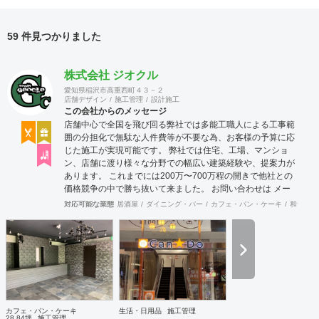
59 件見つかりました
株式会社 ジオクル
愛知県稲沢市高重西町４３－２
店舗デザイン
施工管理
設計施工
この会社からのメッセージ
店舗中心で全国を飛び回る弊社では多能工職人による工事範
囲の分担化で無駄な人件費等が不要な為、お客様の予算に応
じた施工が実現可能です。 弊社では住宅、工場、マンショ
ン、店舗に渡り様々な分野での幅広い建築経験や、提案力が
あります。 これまでには200万〜700万程の開きで他社との
価格競争の中で勝ち抜いて来ました。 お問い合わせは メー
ル（tenperhide31@icloud.com）からも承ります。 その他：
対応可能な業態
居酒屋
ダイニング・バー
カフェ・パン・ケーキ
和食・寿
道具商 愛知県公安委員会許可 第542642304700号
カフェ・パン・ケーキ
生活・日用品
施工管理
28.84坪
施工管理