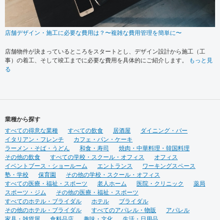
店舗デザイン・施工に必要な費用は？〜複雑な費用管理を簡単に〜
店舗物件が決まっているところをスタートとし、デザイン設計から施工（工
事）の着工、そして竣工までに必要な費用を具体的にご紹介します。
もっと見
る
業種から探す
すべての得意な業種
すべての飲食
居酒屋
ダイニング・バー
イタリアン・フレンチ
カフェ・パン・ケーキ
ラーメン・そば・うどん
和食・寿司
焼肉・中華料理・韓国料理
その他の飲食
すべての学校・スクール・オフィス
オフィス
イベントブース・ショールーム
エントランス
ワーキングスペース
塾・学校
保育園
その他の学校・スクール・オフィス
すべての医療・福祉・スポーツ
老人ホーム
医院・クリニック
薬局
スポーツ・ジム
その他の医療・福祉・スポーツ
すべてのホテル・ブライダル
ホテル
ブライダル
その他のホテル・ブライダル
すべてのアパレル・物販
アパレル
家具・雑貨屋
食料品店
趣味・文化
生活・日用品