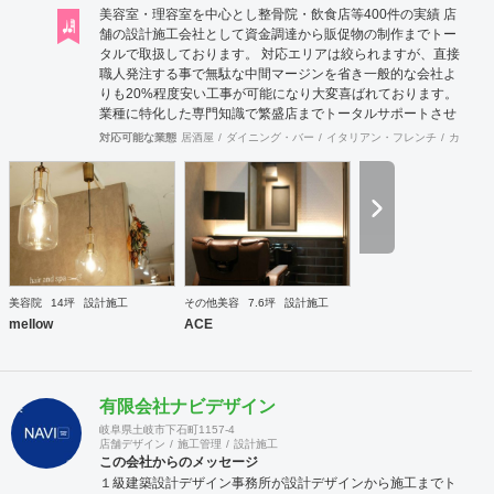
美容室・理容室を中心とし整骨院・飲食店等400件の実績 店
舗の設計施工会社として資金調達から販促物の制作までトー
タルで取扱しております。 対応エリアは絞られますが、直接
職人発注する事で無駄な中間マージンを省き一般的な会社よ
りも20%程度安い工事が可能になり大変喜ばれております。
業種に特化した専門知識で繁盛店までトータルサポートさせ
ていただきます。
対応可能な業態
居酒屋
ダイニング・バー
イタリアン・フレンチ
カフェ・
美容院
14坪
設計施工
その他美容
7.6坪
設計施工
mellow
ACE
有限会社ナビデザイン
岐阜県土岐市下石町1157-4
店舗デザイン
施工管理
設計施工
この会社からのメッセージ
１級建築設計デザイン事務所が設計デザインから施工までト