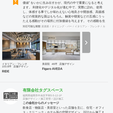
価値” をいかに生み出すかが、現代の中で重要になると考え
ます。 利便化やデジタル化が進む中で、実際に訪れ、使用
し、体感する事でしか味わえない心地良さや開放感、高揚感
などの視覚的な面はもちろん、触覚や聴覚などの五感にうっ
たえる感動がその場所に付加価値を与えます。 その感動を生
み出し、他には無い価値を持った空間や物へと変化させる事
対応可能な業態
居酒屋
ダイニング・バー
イタリアン・フレンチ
カフェ・
がインテリアデザインの役割だと考えております。 この理念
の元に、クライアントとの対話を重ねる事でプロジェクトの
根幹を定め、システムやレイアウトの面から構想を練り、環
境や条件、コストに合わせて具現化します。 飲食業をはじめ
とした多様なジャンルの商業デザインを手掛けている強みを
活かし、美しいだけでは無い心躍るデザインと従来の形態に
囚われない個性を持った提案をさせて頂きます。
イタリアン・フレンチ
美容院
46坪
店舗デザイン
103.8坪
店舗デザイン
Figaro AVEDA
RIDE
有限会社タグスペース
福岡県福岡市中央区平和5-5-12-1F
店舗デザイン
施工管理
設計施工
この会社からのメッセージ
飲食店・物販店・美容室といった店舗を主に、住宅・オフィ
ス・クリニック・ホテル等の空間デザイン、設計から施工ま