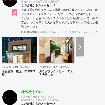
店舗デザイン
施工管理
設計施工
この会社からのメッセージ
万建は愛知県東海市にある地元密着の工務店です。 店舗・オ
フィスのデザインリフォームなど、どのような事でもお任せ
ください！ お客様に喜んで頂けることが万建にとって一番の
喜び。 小さな事から大きな事までどんな事でもお気軽にご相
談ください！
対応可能な業態
居酒屋
ダイニング・バー
イタリアン・フレンチ
カフェ・
アパレル
40坪
設計施工
その他美容
20坪
設計施工
名古屋市 東区 IZUMIYA
カラダファクトリー アス
様
ナル金山店
株式会社Crea.
兵庫県西宮市南甲子園1丁目1-8
店舗デザイン
施工管理
設計施工
この会社からのメッセージ