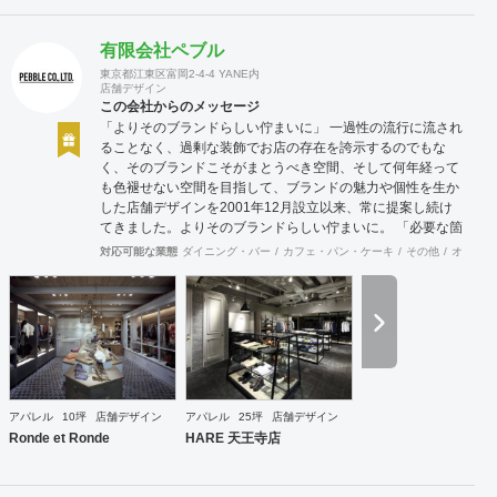
有限会社ペブル
東京都江東区富岡2-4-4 YANE内
店舗デザイン
この会社からのメッセージ
「よりそのブランドらしい佇まいに」 一過性の流行に流され
ることなく、過剰な装飾でお店の存在を誇示するのでもな
く、そのブランドこそがまとうべき空間、そして何年経って
も色褪せない空間を目指して、ブランドの魅力や個性を生か
した店舗デザインを2001年12月設立以来、常に提案し続け
てきました。よりそのブランドらしい佇まいに。 「必要な箇
所に、必要なデザインを」 2012年からはさらにその思いを
対応可能な業態
ダイニング・バー
カフェ・パン・ケーキ
その他
オフィス
発展させ、店舗デザインに限らず、グラフィックデザインか
らブランディングまで総合的にブランドの出店をバックアッ
プできる体制も整えてきました。そのブランドにとってまず
何を優先すべきか、何が本当に必要なのか、そこをきちんと
アドバイスできる会社でありたいと思っています。 業務内容
・店舗設計（物販店／飲食店／美容室など） ・ブランディン
グ及びディレクション業務 ・出店におけるトータルデザイン
・住宅リノベーション ・家具及び什器デザイン
アパレル
10坪
店舗デザイン
アパレル
25坪
店舗デザイン
Ronde et Ronde
HARE 天王寺店