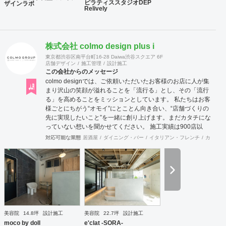
ピラティススタジオDEP
ザインラボ
Relively
株式会社 colmo design plus i
東京都渋谷区南平台町16-28 Daiwa渋谷スクエア 6F
店舗デザイン
施工管理
設計施工
この会社からのメッセージ
colmo designでは、ご依頼いただいたお客様のお店に人が集
まり沢山の笑顔が溢れることを「流行る」とし、その「流行
る」を高めることをミッションとしています。 私たちは​​お客
様ごとにちがう“オモイ”にとことん向き合い、“店舗づくりの
先に実現したいこと”を一緒に創り上げます。まだカタチにな
っていない想いを聞かせてください。 施工実績は900店以
上。 グループ会社で直営美容室を13店舗を運営をしており
対応可能な業態
居酒屋
ダイニング・バー
イタリアン・フレンチ
カフェ・
ますので、経験をもとにデザイン性と機能性を兼ね備えたご
提案をいたします。 ◉サービス ①テナント紹介サポート ②顧
客ターゲット・マーケティング調査 ③資金調達サポート ④
美容業界専門のデザイン提案 ⑤自社施工 ⑥ブランディング
のための販促ツール ⑦お客様により沿ったアフターフォロー
まずはご相談やお話だけでも構いません。 お気軽にお問合せ
くださいませ！
美容院
14.8坪
設計施工
美容院
22.7坪
設計施工
moco by doll
e'clat -SORA-