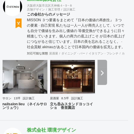
大阪府大阪市北区天神橋４−９−８
店舗デザイン
施工管理
設計施工
この会社からのメッセージ
MISSON ３つ要素をまとめて『日本の価値の再創生』 ３つ
の要素 · 自己実現 私たちは一人一人が商売人として、いつで
も自分で価値を生み出し価値の 等価交換ができるように日々
精進していきます。個人の商力の底上げこそ が日本の底上げ
につながると信じています。日本の美を忘れることなく。 ·
社会貢献 akinauがあることで日本国内の価値を拡充します。
そして世界に誇れる 国として日本の価値を輸出し続けていき
対応可能な業態
居酒屋
ダイニング・バー
イタリアン・フレンチ
カフェ・
ます。もちろん地球にやさしく、 人にもやさしく。 · 利益追
求 私たちは現段階ではお金というものが価値の目安として標
準とされる 時代で利益を追求し、まずは自社が幸せになるこ
とを約束します。 並行して売り上げも追求します。理由は自
社だけでなくそれに関係する 全ての会社や人々にも売り上げ
をつくることでお金というものをめぐる ように行動します。
社会にたくされた使命 今の日本は世界的にも元気がない。こ
れは自分本意に人生をまっとうできない人たちが多く存在す
サロン
13坪
設計施工
居酒屋
8.5坪
設計施工
るからであると想像できる。今社会で必要とされる人材、主
nailsalon lieu （ネイルサロ
立ち呑みスタンドヨッコイ
体性をもって自身の考えで行動できる。夢を大きく持って
ンリュウ）
ショ 香里園店
日々の鍛錬を怠らない。人を育て明るい未来の日本をつくり
だす。 VISSON 『商うをおもしろく。』 誰に? 自分のもって
いる素質、他にはできないこと、その本質をみつけていく。
自信をもち後悔しない人生を送るために。まだ気づいていな
株式会社 環境デザイン
いあなたに送る。 何を? 誰しもその人しかもっていない個性