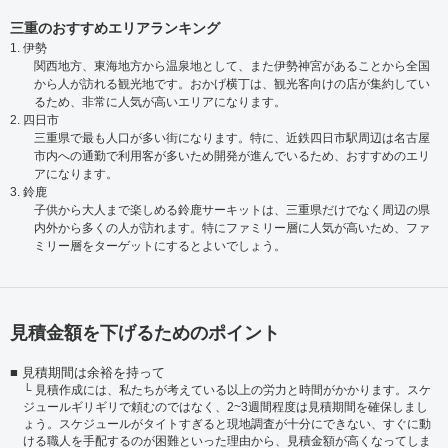
三重のおすすめエリアランキング
1. 伊勢
関西地方、東海地方から温泉地として、また伊勢神宮があることから全国
から人が訪れる観光地です。おかげ横丁は、観光客向けの店が集約してい
るため、非常に人気が高いエリアになります。
2. 四日市
三重県で最も人口が多い街になります。特に、近鉄四日市駅周辺は名古屋
市内への通勤で利用客が多いため開発が進んでいるため、おすすめのエリ
アになります。
3. 鈴鹿
子供から大人まで楽しめる鈴鹿サーキットは、三重県だけでなく周辺の県
内外から多くの人が訪れます。特にファミリー層に人気が高いため、ファ
ミリー層をターゲットにするとよいでしょう。
見積金額を下げるためのポイント
見積期間は余裕を持って
見積作成には、私たちが考えている以上の労力と時間がかかります。スケ
ジュールギリギリで頼むのではなく、2~3週間程度は見積期間を確保しまし
ょう。スケジュールがタイトすぎると現地調査が十分にできない、すぐに動
ける職人を手配するのが困難といった理由から、見積金額が高くなってしま