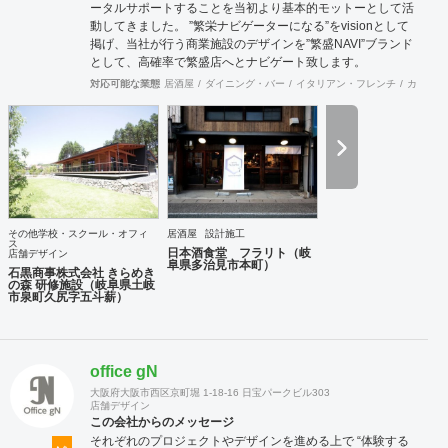
ータルサポートすることを当初より基本的モットーとして活
動してきました。 ”繁栄ナビゲーターになる”をvisionとして
掲げ、当社が行う商業施設のデザインを”繁盛NAVI”ブランド
として、高確率で繁盛店へとナビゲート致します。
対応可能な業態
居酒屋
ダイニング・バー
イタリアン・フレンチ
カフェ・
その他学校・スクール・オフィ
居酒屋
設計施工
ス
日本酒食堂 フラリト（岐
店舗デザイン
阜県多治見市本町）
石黒商事株式会社 きらめき
の森 研修施設（岐阜県土岐
市泉町久尻字五斗薪）
office gN
大阪府大阪市西区京町堀 1-18-16 日宝パークビル303
店舗デザイン
この会社からのメッセージ
それぞれのプロジェクトやデザインを進める上で “体験する