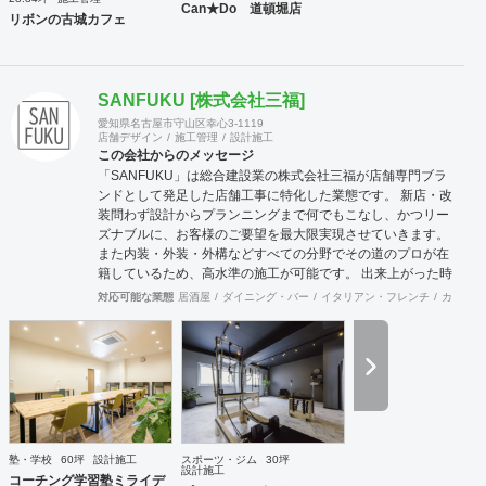
Can★Do 道頓堀店
リボンの古城カフェ
SANFUKU [株式会社三福]
愛知県名古屋市守山区幸心3-1119
店舗デザイン
施工管理
設計施工
この会社からのメッセージ
「SANFUKU」は総合建設業の株式会社三福が店舗専門ブラ
ンドとして発足した店舗工事に特化した業態です。 新店・改
装問わず設計からプランニングまで何でもこなし、かつリー
ズナブルに、お客様のご要望を最大限実現させていきます。
また内装・外装・外構などすべての分野でその道のプロが在
籍しているため、高水準の施工が可能です。 出来上がった時
に綺麗なのは当たり前！腕の良さは年数が経てば経つほど実
対応可能な業態
居酒屋
ダイニング・バー
イタリアン・フレンチ
カフェ・
感できます。 そして、SANFUKUの職人は施工力だけでなく
コミニケーション力に優れています。 お客様が安心してオー
プンできるようきめ細やかな対応を心がけています。
塾・学校
60坪
設計施工
スポーツ・ジム
30坪
設計施工
コーチング学習塾ミライデ