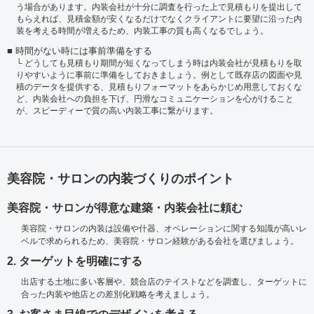
う場合があります。内装会社が十分に調査を行った上で見積もりを提出して
もらえれば、見積金額が安くなるだけでなくクライアントに要望に沿った内
装を考える時間が増えるため、内装工事の質も高くなるでしょう。
時間がない時には事前準備をする
どうしても見積もり期間が短くなってしまう時は内装会社が見積もりを取
りやすいように事前に準備をしておきましょう。例として既存店の図面や見
積のデータを提供する、見積もりフォーマットをあらかじめ用意しておくな
ど、内装会社への負担を下げ、円滑なコミュニケーションを心がけること
が、スピーディーで質の高い内装工事に繋がります。
美容院・サロンの内装づくりのポイント
美容院・サロンが得意な建築・内装会社に頼む
美容院・サロンの内装は設備や什器、オペレーションに関する知識が高いレ
ベルで求められるため、美容院・サロン経験がある会社を選びましょう。
2. ターゲットを明確にする
出店する土地に多い客層や、競合店のテイストなどを調査し、ターゲットに
合った内装や他店との差別化戦略を考えましょう。