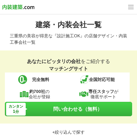
建築・内装会社一覧
三重県の美容が得意な『設計施工OK』の店舗デザイン・内装
工事会社一覧
あなたにピッタリの会社
をご紹介する
マッチングサイト
完全無料
全国対応可能
約700社
の
専任スタッフ
が
会社が登録
徹底サポート
カンタン
問い合わせる（無料）
1
分
+絞り込んで探す