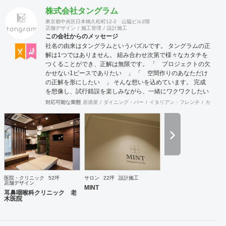
株式会社タングラム
東京都中央区日本橋久松町12-2 山脇ビル2階
店舗デザイン
施工管理
設計施工
この会社からのメッセージ
社名の由来はタングラムというパズルです。 タングラムの正
解は1つではありません。 組み合わせ次第で様々なカタチを
つくることができ、正解は無限です。 「 プロジェクトの欠
かせない1ピースでありたい 」 「 空間作りのあなただけ
の正解を形にしたい 」 そんな想いを込めています。 完成
を想像し、試行錯誤を楽しみながら、 ​一緒にワクワクしたい
と思っています。
対応可能な業態
居酒屋
ダイニング・バー
イタリアン・フレンチ
カフェ・
医院・クリニック
52坪
サロン
22坪
設計施工
店舗デザイン
MINT
耳鼻咽喉科クリニック 老
木医院