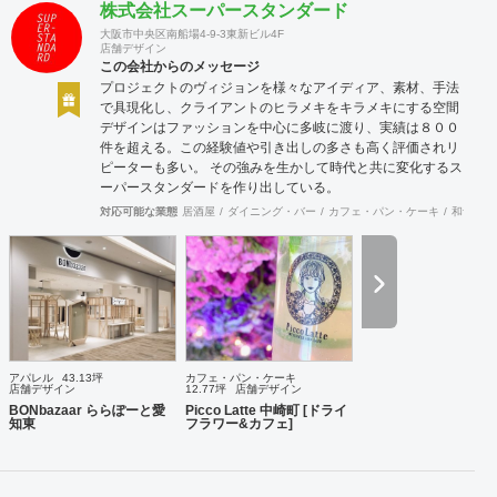
株式会社スーパースタンダード
大阪市中央区南船場4-9-3東新ビル4F
店舗デザイン
この会社からのメッセージ
プロジェクトのヴィジョンを様々なアイディア、素材、手法
で具現化し、クライアントのヒラメキをキラメキにする空間
デザインはファッションを中心に多岐に渡り、実績は８００
件を超える。この経験値や引き出しの多さも高く評価されリ
ピーターも多い。 その強みを生かして時代と共に変化するス
ーパースタンダードを作り出している。
対応可能な業態
居酒屋
ダイニング・バー
カフェ・パン・ケーキ
和食・寿
アパレル
43.13坪
カフェ・パン・ケーキ
店舗デザイン
12.77坪
店舗デザイン
BONbazaar ららぽーと愛
Picco Latte 中崎町 [ドライ
知東
フラワー&カフェ]