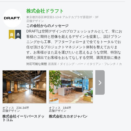
株式会社ドラフト
東京都渋谷区神宮前1-13-9 アルテカプラザ原宿2F・3F
店舗デザイン
この会社からのメッセージ
DRAFTは空間デザインのプロフェッショナルとして、常にお
客様のご期待と想像を超えるデザインを提案し、設計プラン
ニングから工事、アフターフォローまで全てをトータルでお
任せ頂けるプロジェクトマネジメント体制を整えておりま
す。お客様がまた足を運びたいと思えるような空間、特別な
時間と演出でお客様をおもてなしする空間、購買意欲に働き
かけるレイアウトとVMD、ブランド力を高める空間演出な
対応可能な業態
居酒屋
ダイニング・バー
イタリアン・フレンチ
カフェ・
ど、多くの方々に満足していただける店舗デザインに自信を
持っております。 ご希望されるイメージ、コストに関する不
安要素、 新規オープン、移転・改装に関するスケジュール、
ほか不明点など、まずはお気軽にお問い合わせください。
オフィス
234.34坪
オフィス
184坪
店舗デザイン
店舗デザイン
株式会社イーリバースドッ
株式会社カカオジャパン
トコム