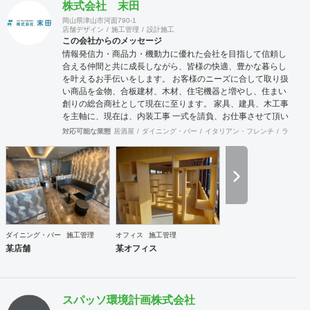
株式会社 末田
岡山県津山市河面790-1
店舗デザイン
施工管理
設計施工
この会社からのメッセージ
情報発信力・商品力・機動力に優れた会社を目指して信頼し
合える仲間と共に成長しながら、皆様の快適、豊かな暮らし
を叶えるお手伝いをします。 お客様のニーズに合して取り扱
い商品を金物、合板建材、木材、住宅機器と増やし、住まい
創りの総合商社として現在に至ります。 家具、建具、木工事
を主軸に、現在は、内装工事 一式を請負、お仕事させて頂い
ております。 お客様に接するときも、実直に仕事と向き合う
対応可能な業態
居酒屋
ダイニング・バー
イタリアン・フレンチ
ラーメン
ときも、商品力とスピーディーに情報を集約、発信する流通
の原点を基盤に、人に優しい住空間の創出の実現に向け、積
極的行動、目標と達成、社内外の信頼できる仲間とお互いを
高めながら、業界全体の底上げ、活性化に努め成長していき
たいと思います。
ダイニング・バー
施工管理
オフィス
施工管理
某店舗
某オフィス
スパッソ環境計画株式会社