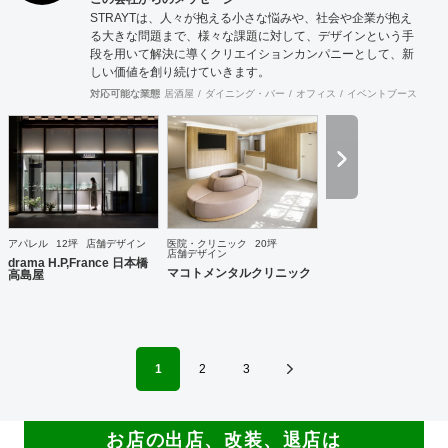
STRAYTは、人々が抱える小さな悩みや、社会や企業が抱え
る大きな問題まで、様々な課題に対して、デザインという手
段を用いて解決に導くクリエイションカンパニーとして、新
しい価値を創り続けていきます。
対応可能な業態
居酒屋
ダイニング・バー
オフィス
イベントブース・ショ
アパレル
12坪
店舗デザイン
医院・クリニック
20坪
店舗デザイン
drama H.P,France 日本橋
マコトメンタルクリニック
高島屋
1
2
3
お店の出店、改装、退店は