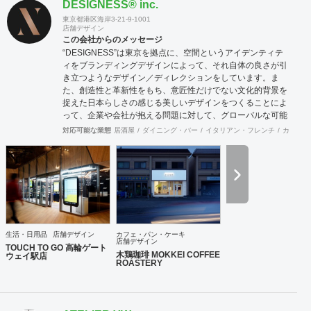
DESIGNESS®︎ inc.
東京都港区海岸3-21-9-1001
店舗デザイン
この会社からのメッセージ
“DESIGNESS”は東京を拠点に、空間というアイデンティテ
ィをブランディングデザインによって、それ自体の良さが引
き立つようなデザイン／ディレクションをしています。ま
た、創造性と革新性をもち、意匠性だけでない文化的背景を
捉えた日本らしさの感じる美しいデザインをつくることによ
って、企業や会社が抱える問題に対して、グローバルな可能
性を秘めた解決策を導き出します。そして、常に世界を意識
対応可能な業態
居酒屋
ダイニング・バー
イタリアン・フレンチ
カフェ・
しながら、未来へ挑戦し続けます。 【デザインコンテンツ】
空間デザイン：店舗、施設、住宅、展示など 空間体験を通じ
て、人と場所との心地の良い関係性をつくります。 プロダク
トデザイン：家具、道具、生活雑貨、乗り物など 立体化され
たデザインを体感することで、愛着という無形の財産を築き
ます。 グラフィックデザイン：VI、ロゴ、パッケージ、ブッ
ク、広告、サイン計画など 視覚体験を可能にすることによっ
て、未来のヴィジョンや価値を明確化します。 WEB / UI デ
生活・日用品
店舗デザイン
カフェ・パン・ケーキ
ザイン：Web、映像、インタラクティブサイン、デジタルサ
店舗デザイン
TOUCH TO GO 高輪ゲート
イネージなど コミュニケーションのデジタル化することで、
木鶏珈琲 MOKKEI COFFEE
ウェイ駅店
ROASTERY
生活の多様性を図ります。 アートディレクション：広告、装
幀、パッケージ、インタラクティブ、映像、環境・空間など
社会の様々な局面から、全体のルールや方向を指向し、求心
力を生みます。 【実績】 中古車大手Gulliver、JR東日本、