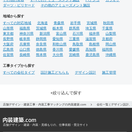
その他の美容
すべてのアミューズメント施設
パチンコ
カラオケ
ダーツ・ビリヤード
その他のアミューズメント施設
地域から探す
すべての対応地域
北海道
青森県
岩手県
宮城県
秋田県
山形県
福島県
茨城県
栃木県
群馬県
埼玉県
千葉県
東京都
神奈川県
新潟県
富山県
石川県
福井県
山梨県
長野県
岐阜県
静岡県
愛知県
三重県
滋賀県
京都府
大阪府
兵庫県
奈良県
和歌山県
鳥取県
島根県
岡山県
広島県
山口県
徳島県
香川県
愛媛県
高知県
福岡県
佐賀県
長崎県
熊本県
大分県
宮崎県
鹿児島県
沖縄県
工事タイプから探す
すべての会社タイプ
設計施工どちらも
デザイン設計
施工管理
+絞り込んで探す
店舗デザイン・建築工事・内装工事マッチングの内装建築.com
会社一覧 ( デザイン設計
店舗デザイン・建築・内装・見積もりの、仕事依頼・受注サイト