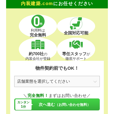
内装建築.com
にお任せください
利用料は
全国対応可能
完全無料
約700社
専任スタッフ
の
が
内装会社が登録
徹底サポート
物件契約前でもOK！
＼
完全無料！
まずはお問い合わせ／
カンタン
次へ進む
（お問い合わせ無料）
1
分