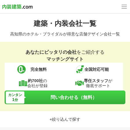
建築・内装会社一覧
高知県のホテル・ブライダルが得意な店舗デザイン会社一覧
あなたにピッタリの会社
をご紹介する
マッチングサイト
完全無料
全国対応可能
約700社
の
専任スタッフ
が
会社が登録
徹底サポート
カンタン
問い合わせる（無料）
1
分
+絞り込んで探す