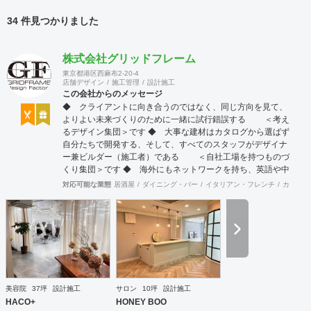
34 件見つかりました
株式会社グリッドフレーム
東京都港区西麻布2-20-4
店舗デザイン
施工管理
設計施工
この会社からのメッセージ
◆ クライアントに向き合うのではなく、同じ方向を見て、
よりよい未来づくりのために一緒に試行錯誤する ＜考え
るデザイン集団＞です ◆ 大事な建材はカタログから選ばず
自分たちで開発する、そして、すべてのスタッフがデザイナ
ー兼ビルダー（施工者）である ＜自社工場を持つものづ
くり集団＞です ◆ 海外にもネットワークを持ち、英語や中
国語に堪能なスタッフたちが、海外から国内への出店をスム
対応可能な業態
居酒屋
ダイニング・バー
イタリアン・フレンチ
カフェ・
ーズに実現させる ＜国境のない設計集団＞です 設計施
工案件、設計＋造作物の案件、施工案件、造作物制作など、
多様な請負形態が可能です。工場では金属を中心にさまざま
な素材を用いた制作が可能で、例えば通常デザイン性とは無
縁な特定防火設備（鉄扉）などにも高いデザイン性を施すこ
とも可能です。 GRIDFRAME とりかえのきかない空間
https://gridframe.co.jp/ Synes(シネス) 霧のようなやわらか
な空間 http://synes.jp/ SOTOCHIKU 時間の蓄積を取り
美容院
37坪
設計施工
サロン
10坪
設計施工
込む空間 https://sotochiku.com/
HACO+
HONEY BOO