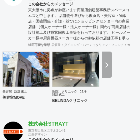
この会社からのメッセージ
東大阪市に拠点が御座います商業店舗建築事務所スペースコ
ムズと申します。 店舗物件選びから飲食店・美容室・物販
店・医療関係・介護・並びにショッピングセンター内の商業
店舗 （個人オーナー様・法人オーナー様）問わず商業店舗の
設計施工及び原状回復工事等を行っております。 ビールメー
カー様や厨房機器メーカー様からの御依頼の店舗工事も承っ
ております。 御予算及び動線・デザインをトータルに最良の
対応可能な業態
居酒屋
ダイニング・バー
イタリアン・フレンチ
カフェ・
御提案させて頂いており 設計から施工・デザインまでをトー
タルにサポート致しますので一度御見積りさせて頂ければ幸
いです。 施工例に付きましては当社ホームページを拝見して
頂ければ御確認出来ますので！宜しくお願いします。
美容院
設計施工
医院・クリニック
52坪
設計施工
美容室MOVE
BELINDAクリニック
株式会社STRAYT
東京都目黒区五本木2-14-1
店舗デザイン
この会社からのメッセージ