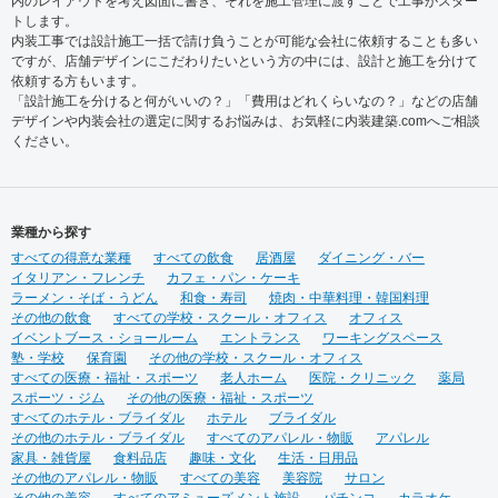
内のレイアウトを考え図面に書き、それを施工管理に渡すことで工事がスター
トします。
内装工事では設計施工一括で請け負うことが可能な会社に依頼することも多い
ですが、店舗デザインにこだわりたいという方の中には、設計と施工を分けて
依頼する方もいます。
「設計施工を分けると何がいいの？」「費用はどれくらいなの？」などの店舗
デザインや内装会社の選定に関するお悩みは、お気軽に内装建築.comへご相談
ください。
業種から探す
すべての得意な業種
すべての飲食
居酒屋
ダイニング・バー
イタリアン・フレンチ
カフェ・パン・ケーキ
ラーメン・そば・うどん
和食・寿司
焼肉・中華料理・韓国料理
その他の飲食
すべての学校・スクール・オフィス
オフィス
イベントブース・ショールーム
エントランス
ワーキングスペース
塾・学校
保育園
その他の学校・スクール・オフィス
すべての医療・福祉・スポーツ
老人ホーム
医院・クリニック
薬局
スポーツ・ジム
その他の医療・福祉・スポーツ
すべてのホテル・ブライダル
ホテル
ブライダル
その他のホテル・ブライダル
すべてのアパレル・物販
アパレル
家具・雑貨屋
食料品店
趣味・文化
生活・日用品
その他のアパレル・物販
すべての美容
美容院
サロン