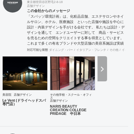
東京都世田谷区野毛2-8-18
店舗デザイン
この会社からのメッセージ
「スパッソ環境計画」は、化粧品店舗、エステサロンやネイ
ルサロン、ホテル、医療施設 といった店舗や施設を中心に
設計・内装デザインを手がける会社です。 私たちは設計・デ
ザインを通して エンドユーザーに対して 商品・サービス
を売るための空間をクリエイトする事を得意としています。
これまで多くの有名ブランドや大型店舗の美容系施設ぼ実績
を経験を活かして、女性の気持ちを動かせる空間創りが可能
対応可能な業態
ダイニング・バー
イタリアン・フレンチ
その他
イベント
です。 そのような視点から ホテル 医療施設のお話もいた
だいてまいりました。 私たちには、店舗設計・店舗デザイン
をご提供して20年以上の歴史があります。 少数精鋭のチー
ムですのでフットワークが軽いうえ、デザイナーはそれぞれ
経験豊富です。 女性の購買心理など女性のマーケティング理
論に基づいた店舗 設計には定評があり、日本だけでなく中国
をはじめとする海外店舗でも大きな反響を実現してきまし
た。 豊富な店舗デザイン実績を持つ浜村さとると女性デザイ
美容院
店舗デザイン
その他学校・スクール・オフィ
ナーのコラボレーションにより 感性を生かした上で計算さ
ス
Le Vent (ドライヘッドスパ
店舗デザイン
れた空間。集客や売り上げにつなげていきます。 設計施工ご
専門店）
NARIS BEAUTY
希望のお客様には 施工会社とのコラボレーションにて対応
CREATION COLLEGE
が可能でございます。どうぞご相談ください。
PRIDAGE 中日本