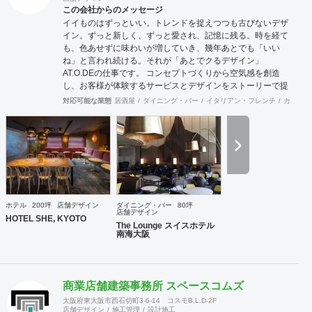
この会社からのメッセージ
イイものはずっといい。トレンドを捉えつつも古びないデザ
イン。ずっと新しく、ずっと愛され、記憶に残る。時を経て
も、色あせずに味わいが増していき、幾年あとでも「いい
ね」と言われ続ける。それが「あとでクるデザイン」
AT.O.DEの仕事です。 コンセプトづくりから空気感を創造
し、お客様が体験するサービスとデザインをストーリーで提
案、ビジネスとトレンドのバランスのとれた仕事が好評をい
対応可能な業態
居酒屋
ダイニング・バー
イタリアン・フレンチ
カフェ・
ただいています。
ホテル
200坪
店舗デザイン
ダイニング・バー
80坪
店舗デザイン
HOTEL SHE, KYOTO
The Lounge スイスホテル
南海大阪
商業店舗建築事務所 スペースコムズ
大阪府東大阪市西石切町3-6-14 コスモB.L.D-2F
店舗デザイン
施工管理
設計施工