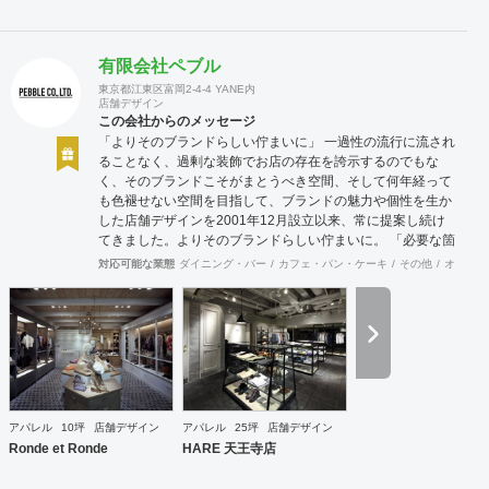
有限会社ペブル
東京都江東区富岡2-4-4 YANE内
店舗デザイン
この会社からのメッセージ
「よりそのブランドらしい佇まいに」 一過性の流行に流され
ることなく、過剰な装飾でお店の存在を誇示するのでもな
く、そのブランドこそがまとうべき空間、そして何年経って
も色褪せない空間を目指して、ブランドの魅力や個性を生か
した店舗デザインを2001年12月設立以来、常に提案し続け
てきました。よりそのブランドらしい佇まいに。 「必要な箇
所に、必要なデザインを」 2012年からはさらにその思いを
対応可能な業態
ダイニング・バー
カフェ・パン・ケーキ
その他
オフィス
発展させ、店舗デザインに限らず、グラフィックデザインか
らブランディングまで総合的にブランドの出店をバックアッ
プできる体制も整えてきました。そのブランドにとってまず
何を優先すべきか、何が本当に必要なのか、そこをきちんと
アドバイスできる会社でありたいと思っています。 業務内容
・店舗設計（物販店／飲食店／美容室など） ・ブランディン
グ及びディレクション業務 ・出店におけるトータルデザイン
・住宅リノベーション ・家具及び什器デザイン
アパレル
10坪
店舗デザイン
アパレル
25坪
店舗デザイン
Ronde et Ronde
HARE 天王寺店