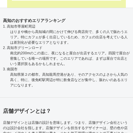
高知のおすすめエリアランキング
1. 高知市帯屋町周辺
はりまや橋から高知城の間にかけて伸びる商店街で、多くの人で賑わうエ
リア。特にカフェが多く出店しているため、カフェの出店を考えている人
は差別化が必要なエリアとなります。
2. 高知市グリーンロード
南北約200mのこの道に、夜になると屋台が出店するエリア。四国で屋台が
密集している唯一の場所です。このエリアであれば、まずは屋台で出店と
いう選択肢もあるかもしれません。
3. 南国市
高知県第２の都市。高知龍馬空港があり、そのアクセスのよさから人気の
高く、特に、後免町駅周辺が特に飲食店などが集中し、賑わいのあるエリ
アになります。
店舗デザインとは？
店舗デザインとは店舗の設計を意味します。つまり、店舗デザイン会社という
のは設計会社を指します。店舗デザインを担当するデザイナーは、壁の色や店