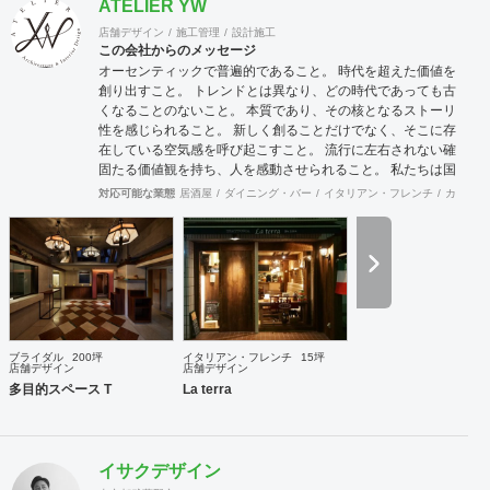
ATELIER YW
JR東日本スタートアップ株式会社、株式会社TOUCH TO
GO、無人決済店舗TOUCH TO GO、ANA FESTA株式会社、
店舗デザイン
施工管理
設計施工
ファミリーマート・ファミマ!!・トモニーなどの無人決済デ
この会社からのメッセージ
ザイン店舗、KINOKUNIYA Sutto、桂由美ブライダルハウス
オーセンティックで普遍的であること。 時代を超えた価値を
など大手企業や個人問わず実績多数。
創り出すこと。 トレンドとは異なり、どの時代であっても古
くなることのないこと。 本質であり、その核となるストーリ
性を感じられること。 新しく創ることだけでなく、そこに存
在している空気感を呼び起こすこと。 流行に左右されない確
固たる価値観を持ち、人を感動させられること。 私たちは国
際的なバランス感覚を持ちながら、 柔軟に設計デザインする
対応可能な業態
居酒屋
ダイニング・バー
イタリアン・フレンチ
カフェ・
ことを心掛けています。 新しいようで新しくないものを作り
続けていきたいと考えています。
ブライダル
200坪
イタリアン・フレンチ
15坪
店舗デザイン
店舗デザイン
多目的スペース T
La terra
イサクデザイン