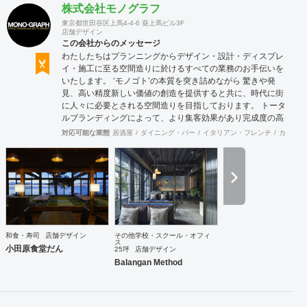
株式会社モノグラフ
東京都世田谷区上馬4-4-6 葵上馬ビル3F
店舗デザイン
この会社からのメッセージ
わたしたちはプランニングからデザイン・設計・ディスプレ
イ・施工に至る空間造りに於けるすべての業務のお手伝いを
いたします。 ‘モノゴト’の本質を突き詰めながら 驚きや発
見、高い精度新しい価値の創造を提供すると共に、時代に街
に人々に必要とされる空間造りを目指しております。 トータ
ルブランディングによって、より集客効果があり完成度の高
い店舗計画を行います。商品について、販売方法についてま
対応可能な業態
居酒屋
ダイニング・バー
イタリアン・フレンチ
カフェ・
で話し合う事も多く、お客様と共に皆が幸せになれる空間作
りを第一にしています。 お気軽にご相談ください。
和食・寿司
店舗デザイン
その他学校・スクール・オフィ
ス
小田原食堂だん
25坪
店舗デザイン
Balangan Method