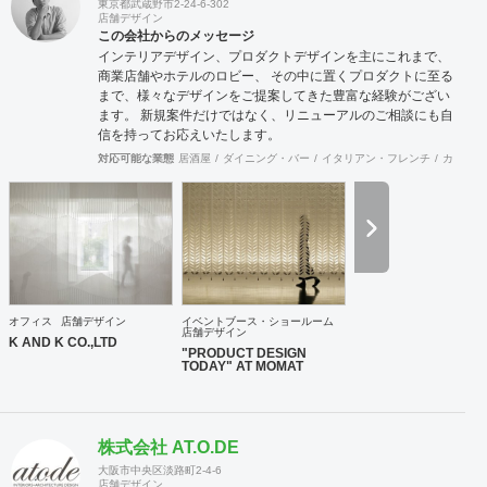
東京都武蔵野市2-24-6-302
店舗デザイン
この会社からのメッセージ
インテリアデザイン、プロダクトデザインを主にこれまで、
商業店舗やホテルのロビー、 その中に置くプロダクトに至る
まで、様々なデザインをご提案してきた豊富な経験がござい
ます。 新規案件だけではなく、リニューアルのご相談にも自
信を持ってお応えいたします。
対応可能な業態
居酒屋
ダイニング・バー
イタリアン・フレンチ
カフェ・
オフィス
店舗デザイン
イベントブース・ショールーム
店舗デザイン
K AND K CO.,LTD
"PRODUCT DESIGN
TODAY" AT MOMAT
株式会社 AT.O.DE
大阪市中央区淡路町2-4-6
店舗デザイン