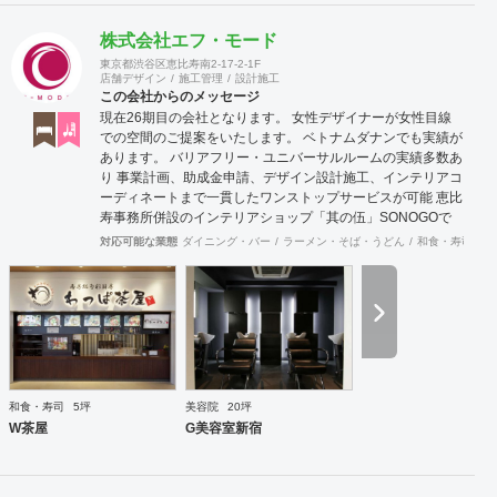
株式会社エフ・モード
東京都渋谷区恵比寿南2-17-2-1F
店舗デザイン
施工管理
設計施工
この会社からのメッセージ
現在26期目の会社となります。 女性デザイナーが女性目線
での空間のご提案をいたします。 ベトナムダナンでも実績が
あります。 バリアフリー・ユニバーサルルームの実績多数あ
り 事業計画、助成金申請、デザイン設計施工、インテリアコ
ーディネートまで一貫したワンストップサービスが可能 恵比
寿事務所併設のインテリアショップ「其の伍」SONOGOで
はオリジナル家具をはじめアンティーク骨董家具の販売もし
対応可能な業態
ダイニング・バー
ラーメン・そば・うどん
和食・寿司
焼
ています。
和食・寿司
5坪
美容院
20坪
W茶屋
G美容室新宿