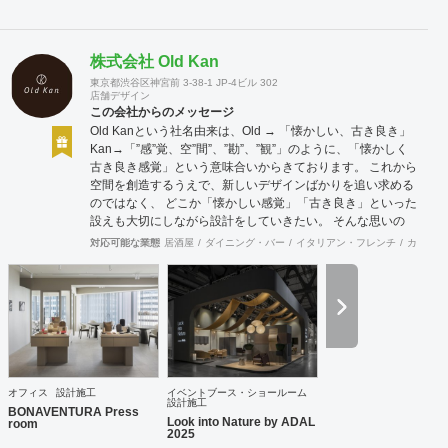
株式会社 Old Kan
東京都渋谷区神宮前 3-38-1 JP-4ビル 302
店舗デザイン
この会社からのメッセージ
Old Kanという社名由来は、Old → 「懐かしい、古き良き」
Kan→「”感”覚、空”間”、”勘”、”観”」のように、「懐かしく
古き良き感覚」という意味合いからきております。 これから
空間を創造するうえで、新しいデザインばかりを追い求める
のではなく、 どこか「懐かしい感覚」「古き良き」といった
設えも大切にしながら設計をしていきたい。 そんな思いの
下、日々クライアント様、そしてその空間を使うお客様に幸
対応可能な業態
居酒屋
ダイニング・バー
イタリアン・フレンチ
カフェ・
せを提供できるようなデザインを心がけて日々精進しており
ます。 Old Kan 浦田 晶平 Shohei Urata https://old-kan.jp
Instagram：https://www.instagram.com/old_kan_/?hl=ja
shohei_urata@old-kan.jp 〒150-0001 東京都渋谷区神宮前
3-38-1 JP-4ビル 302
オフィス
設計施工
イベントブース・ショールーム
設計施工
BONAVENTURA Press
Look into Nature by ADAL
room
2025