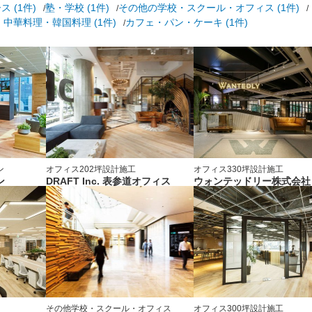
 (1件)
塾・学校 (1件)
その他の学校・スクール・オフィス (1件)
中華料理・韓国料理 (1件)
カフェ・パン・ケーキ (1件)
ン
オフィス
202坪
設計施工
オフィス
330坪
設計施工
ン
DRAFT Inc. 表参道オフィス
ウォンテッドリー株式会社
その他学校・スクール・オフィス
オフィス
300坪
設計施工