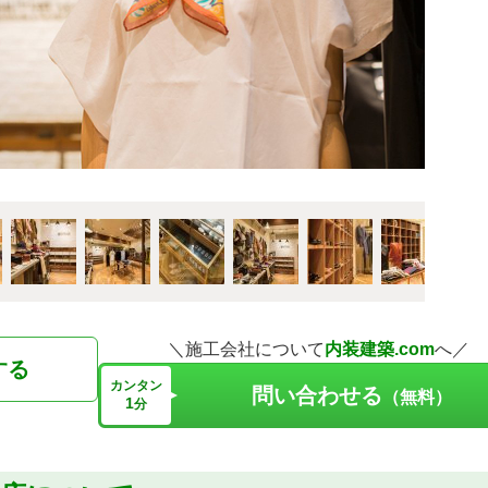
＼施工会社について
内装建築.com
へ／
する
カンタン
問い合わせる
（無料）
1
分