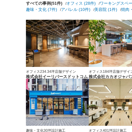
すべての事例(51件)
オフィス (28件)
ワーキングスペース
趣味・文化 (7件)
アパレル (10件)
美容院 (1件)
焼肉・
オフィス
234.34坪
店舗デザイン
オフィス
184坪
店舗デザイ
株式会社イーリバースドットコム
株式会社カカオジャパ
趣味・文化
30坪
設計施工
オフィス
401坪
設計施工