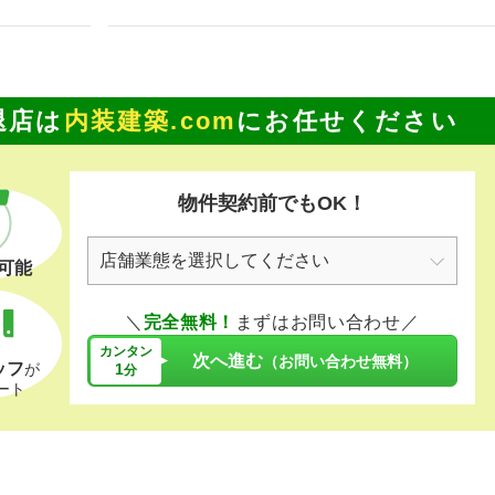
退店は
内装建築.com
にお任せください
物件契約前でもOK！
可能
＼
完全無料！
まずはお問い合わせ／
カンタン
次へ進む
（お問い合わせ無料）
ッフ
1
が
分
ート