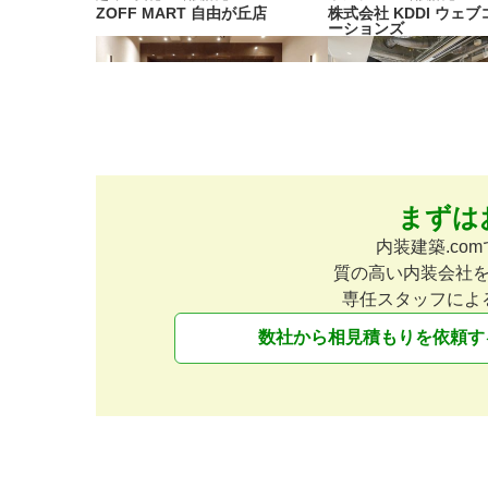
ZOFF MART 自由が丘店
株式会社 KDDI ウェ
ーションズ
まずは
オフィス
400坪
設計施工
オフィス
257坪
設計施工
FaithNetwork
ギークス株式会社
内装建築.c
質の高い内装会社
専任スタッフによ
数社から相見積もりを依頼す
オフィス
54坪
設計施工
オフィス
230坪
設計施工
株式会社グッドパッチ
株式会社プロディライ