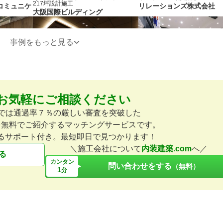
217坪
設計施工
ブコミュニケ
リレーションズ株式会社
大阪国際ビルディング
事例をもっと見る
お気軽にご相談ください
オフィス
設計施工
アパレル
51坪
設計施工
御茶ノ水トライエッジカンファレ
KPI
omでは通過率７％の厳しい審査を突破した
ンス
を無料でご紹介するマッチングサービスです。
るサポート付き。最短即日で見つかります！
＼施工会社について
内装建築.com
へ／
る
カンタン
問い合わせをする
（無料）
1
分
美容院
50坪
設計施工
オフィス
100坪
設計施工
ト
EARTH coiffure beauté 藤枝店
a-works