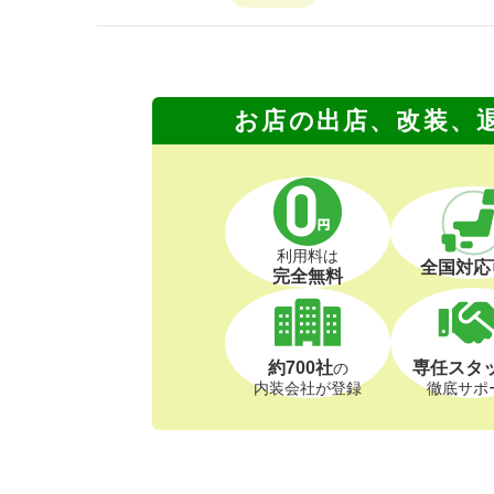
お店の出店、改装、
利用料は
全国対応
完全無料
約700社
専任スタ
の
内装会社が登録
徹底サポ