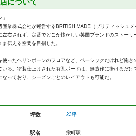
ック店について
ン」
業株式会社が運営するBRITISH MADE（ブリティッシュ
に左右されず、定番でどこか懐かしい英国ブランドのストーリ
まま伝える空間を目指した。
を使ったヘリンボーンのフロアなど、ベーシックだけれど飽き
ている。塗装仕上げされた有孔ボードは、無造作に掛けるだけ
になっており、シーズンごとのレイアウトも可能だ。
坪数
23坪
駅名
栄町駅