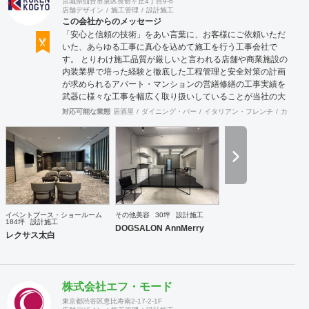
宮城県仙台市泉区長命ヶ丘4丁目9-6
店舗デザイン
施工管理
設計施工
この会社からのメッセージ
「安心と信頼の技術」をあい言葉に、お客様にご依頼いただ
いた、あらゆる工事に真心を込めて施工を行う工事会社で
す。 とりわけ施工品質が厳しいと言われる店舗や商業施設の
内装業界で培った経験と徹底した工程管理と安全対策の計画
が求められるアパート・マンションの営繕修繕の工事実績を
武器に様々な工事を幅広く取り扱いしていることが当社の大
きな特徴です。
対応可能な業態
居酒屋
ダイニング・バー
イタリアン・フレンチ
カフェ・
イベントブース・ショールーム
その他美容
30坪
設計施工
184坪
設計施工
DOGSALON AnnMerry
レクサス太白
株式会社エフ・モード
東京都渋谷区恵比寿南2-17-2-1F