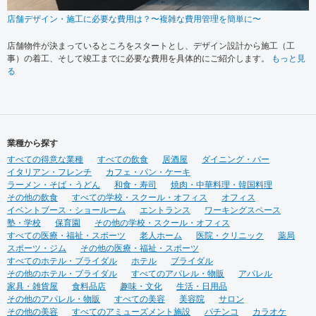
店舗デザイン・施工に必要な費用は？〜複雑な費用管理を簡単に〜
店舗物件が決まっているところをスタートとし、デザイン設計から施工（工
事）の着工、そして竣工までに必要な費用を具体的にご紹介します。
もっと見
る
業種から探す
すべての得意な業種
すべての飲食
居酒屋
ダイニング・バー
イタリアン・フレンチ
カフェ・パン・ケーキ
ラーメン・そば・うどん
和食・寿司
焼肉・中華料理・韓国料理
その他の飲食
すべての学校・スクール・オフィス
オフィス
イベントブース・ショールーム
エントランス
ワーキングスペース
塾・学校
保育園
その他の学校・スクール・オフィス
すべての医療・福祉・スポーツ
老人ホーム
医院・クリニック
薬局
スポーツ・ジム
その他の医療・福祉・スポーツ
すべてのホテル・ブライダル
ホテル
ブライダル
その他のホテル・ブライダル
すべてのアパレル・物販
アパレル
家具・雑貨屋
食料品店
趣味・文化
生活・日用品
その他のアパレル・物販
すべての美容
美容院
サロン
その他の美容
すべてのアミューズメント施設
パチンコ
カラオケ