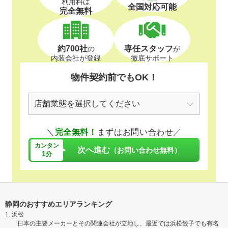
利用料は
全国対応可能
完全無料
約700社
専任スタッフ
の
が
内装会社が登録
徹底サポート
物件契約前でもOK！
＼
完全無料！
まずはお問い合わせ／
カンタン
次へ進む
（お問い合わせ無料）
1
分
静岡のおすすめエリアランキング
1. 浜松
日本の主要メーカーとその関連会社が立地し、最近では浜松餃子でも有名