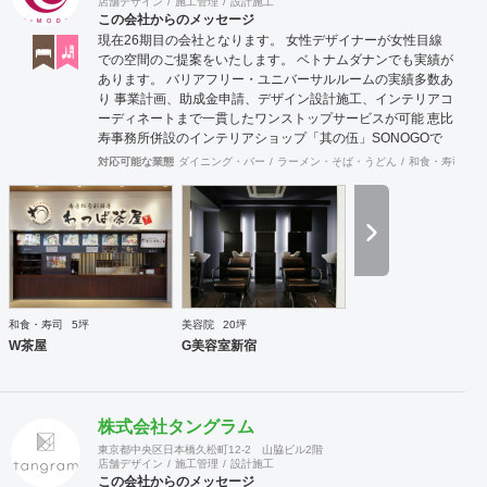
店舗デザイン
施工管理
設計施工
この会社からのメッセージ
現在26期目の会社となります。 女性デザイナーが女性目線
での空間のご提案をいたします。 ベトナムダナンでも実績が
あります。 バリアフリー・ユニバーサルルームの実績多数あ
り 事業計画、助成金申請、デザイン設計施工、インテリアコ
ーディネートまで一貫したワンストップサービスが可能 恵比
寿事務所併設のインテリアショップ「其の伍」SONOGOで
はオリジナル家具をはじめアンティーク骨董家具の販売もし
対応可能な業態
ダイニング・バー
ラーメン・そば・うどん
和食・寿司
焼
ています。
和食・寿司
5坪
美容院
20坪
W茶屋
G美容室新宿
株式会社タングラム
東京都中央区日本橋久松町12-2 山脇ビル2階
店舗デザイン
施工管理
設計施工
この会社からのメッセージ