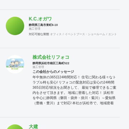
K.C.オガワ
静岡県三島市東町8-10
施工管理
対応可能な業態
オフィス
イベントブース・ショールーム
エントランス
株式会社リフォコ
静岡県浜松市南区三島町522
施工管理
この会社からのメッセージ
年中無休の365日24時間対応！ 住宅に関わる様々なト
ラブル時も安心! リフォコの緊急対応は安心の24時間
365日対応!状況をお聞きして、 最短で修理できるご案
内をさせて頂きます。 地域に密着した対応！ 浜松市
を中心に静岡県（磐田・袋井・掛川・菊川）～愛知県
（豊橋・豊川）まで対応! 本社が浜松市で、地域密着
サービスで住宅のちょっとした住宅のお困りごとを解
決します。 お見積り・現地調査無料 リフォーム・改
装・修繕・修理はもちろん、急なトラブルなどのお見
積りも完全無料! 必要に応じ、無料で現地調査も対応
大建
させて頂きます。見積もり提示後も必要以上の営業は