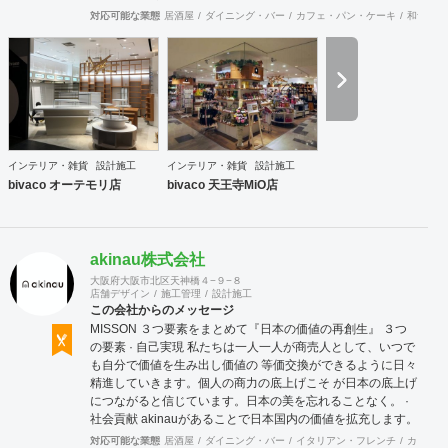
できます。上海にもオフィスがございますので、中国での実
対応可能な業態
居酒屋
ダイニング・バー
カフェ・パン・ケーキ
和食・寿
施も可能です。
インテリア・雑貨
設計施工
インテリア・雑貨
設計施工
bivaco オーテモリ店
bivaco 天王寺MiO店
akinau株式会社
大阪府大阪市北区天神橋４−９−８
店舗デザイン
施工管理
設計施工
この会社からのメッセージ
MISSON ３つ要素をまとめて『日本の価値の再創生』 ３つ
の要素 · 自己実現 私たちは一人一人が商売人として、いつで
も自分で価値を生み出し価値の 等価交換ができるように日々
精進していきます。個人の商力の底上げこそ が日本の底上げ
につながると信じています。日本の美を忘れることなく。 ·
社会貢献 akinauがあることで日本国内の価値を拡充します。
そして世界に誇れる 国として日本の価値を輸出し続けていき
対応可能な業態
居酒屋
ダイニング・バー
イタリアン・フレンチ
カフェ・