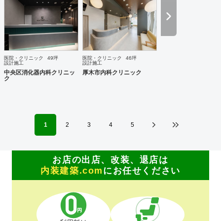
でおります。 お客様満足を追求し「あなたに出会えてよかっ
た企業」であり続けれるよう貢献していきます。 医療施設に
特化した内装デザイン・施工の提供ブラインド『Clione』も
展開中です！ 是非ご連絡をお待ちしております！！
医院・クリニック
49坪
医院・クリニック
46坪
設計施工
設計施工
中央区消化器内科クリニッ
厚木市内科クリニック
ク
1
2
3
4
5
お店の出店、改装、退店は
内装建築.com
にお任せください