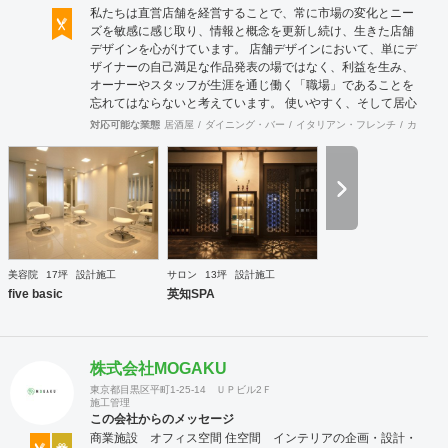
私たちは直営店舗を経営することで、常に市場の変化とニー
ズを敏感に感じ取り、情報と概念を更新し続け、生きた店舗
デザインを心がけています。 店舗デザインにおいて、単にデ
ザイナーの自己満足な作品発表の場ではなく、利益を生み、
オーナーやスタッフが生涯を通じ働く「職場」であることを
忘れてはならないと考えています。 使いやすく、そして居心
地がよく、時代の流れに左右されない強さを持った店舗デザ
対応可能な業態
居酒屋
ダイニング・バー
イタリアン・フレンチ
カフェ・
インを私たちは提案します。 また、グループ会社に不動産事
業と開業コンサルティング事業をそなえており、テナント・
出店地選びや資金調達から実践に基づいたサポートが可能で
す。 まずはお気軽に、ご相談ください。
美容院
17坪
設計施工
サロン
13坪
設計施工
five basic
英知SPA
株式会社MOGAKU
東京都目黒区平町1-25-14 ＵＰビル2Ｆ
施工管理
この会社からのメッセージ
商業施設 オフィス空間 住空間 インテリアの企画・設計・