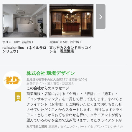
ます。もちろん地球にやさしく、 人にもやさしく。 · 利益追
求 私たちは現段階ではお金というものが価値の目安として標
準とされる 時代で利益を追求し、まずは自社が幸せになるこ
とを約束します。 並行して売り上げも追求します。理由は自
社だけでなくそれに関係する 全ての会社や人々にも売り上げ
をつくることでお金というものをめぐる ように行動します。
社会にたくされた使命 今の日本は世界的にも元気がない。こ
れは自分本意に人生をまっとうできない人たちが多く存在す
サロン
13坪
設計施工
居酒屋
8.5坪
設計施工
るからであると想像できる。今社会で必要とされる人材、主
nailsalon lieu （ネイルサロ
立ち呑みスタンドヨッコイ
体性をもって自身の考えで行動できる。夢を大きく持って
ンリュウ）
ショ 香里園店
日々の鍛錬を怠らない。人を育て明るい未来の日本をつくり
だす。 VISSON 『商うをおもしろく。』 誰に? 自分のもって
いる素質、他にはできないこと、その本質をみつけていく。
自信をもち後悔しない人生を送るために。まだ気づいていな
株式会社 環境デザイン
いあなたに送る。 何を? 誰しもその人しかもっていない個性
北海道札幌市中央区大通東11丁目22番地56号
が存在する。その個性を最大にいかした商いをみつけだし生
店舗デザイン
施工管理
設計施工
み出していく。小商いだっていい、個人が幸せであり直接届
この会社からのメッセージ
けることのできる範囲での人も幸せにできるのだから。 どう
商業施設・店舗における『企画』・『設計』・『施工』・
やって? akinauは人生100年100事業を掲げて100年続くよう
『コンサルティング』を一貫して行っております。すべては
な商いを生み出し続けていく。そのヒントは社内だけではな
クライアント（お客様）とご納得いただくまでお打ち合わせ
く関係する全ての人と考えて創り出す。そのために
させていただくことからスタートします。 当社はまずクライ
akinautalkなど会話のなかから発生するおもしろアイデアを
アントとしっかりお打ち合わせを行い、クライアントが何を
尊重し、実行しつづけていく。 コンセプト ビジョンと顧客
望んでいるのかを全力で汲み取ります。またクライアントが
が身近に感じれるように
思い描いていることをどのように表現していいのかお困りの
対応可能な業態
居酒屋
ダイニング・バー
イタリアン・フレンチ
カフェ・
ときは、お打ち合せ時クライアントからのご要望をこれまで