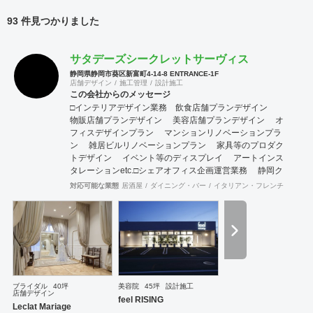
93 件見つかりました
サタデーズシークレットサーヴィス
静岡県静岡市葵区新富町4-14-8 ENTRANCE-1F
店舗デザイン
施工管理
設計施工
この会社からのメッセージ
□インテリアデザイン業務 ​ 飲食店舗プランデザイン
物販店舗プランデザイン 美容店舗プランデザイン オ
フィスデザインプラン マンションリノベーションプラ
ン 雑居ビルリノベーションプラン 家具等のプロダク
トデザイン イベント等のディスプレイ アートインス
タレーションetc. ​ □シェアオフィス企画運営業務 静岡ク
リエイターズシェアオフィス ［ ENTRANCE ］の企
対応可能な業態
居酒屋
ダイニング・バー
イタリアン・フレンチ
カフェ
画・運営 ※自身のオフィスも内包。 ​ 空きテナントや
ビルを利用した シェアオフィス等の企画提案。
ブライダル
40坪
美容院
45坪
設計施工
店舗デザイン
feel RISING
Leclat Mariage