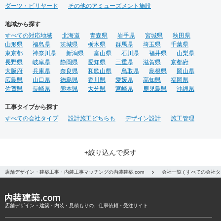
ダーツ・ビリヤード
その他のアミューズメント施設
地域から探す
すべての対応地域
北海道
青森県
岩手県
宮城県
秋田県
山形県
福島県
茨城県
栃木県
群馬県
埼玉県
千葉県
東京都
神奈川県
新潟県
富山県
石川県
福井県
山梨県
長野県
岐阜県
静岡県
愛知県
三重県
滋賀県
京都府
大阪府
兵庫県
奈良県
和歌山県
鳥取県
島根県
岡山県
広島県
山口県
徳島県
香川県
愛媛県
高知県
福岡県
佐賀県
長崎県
熊本県
大分県
宮崎県
鹿児島県
沖縄県
工事タイプから探す
すべての会社タイプ
設計施工どちらも
デザイン設計
施工管理
+絞り込んで探す
店舗デザイン・建築工事・内装工事マッチングの内装建築.com
会社一覧 ( すべての会社
店舗デザイン・建築・内装・見積もりの、仕事依頼・受注サイト