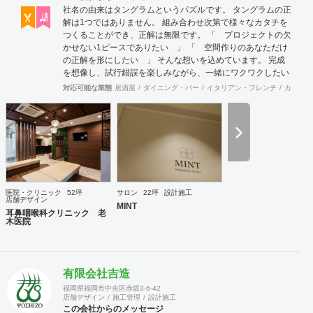
社名の由来はタングラムというパズルです。 タングラムの正
解は1つではありません。 組み合わせ次第で様々なカタチを
つくることができ、正解は無限です。 「 プロジェクトの欠
かせない1ピースでありたい 」 「 空間作りのあなただけ
の正解を形にしたい 」 そんな想いを込めています。 完成
を想像し、試行錯誤を楽しみながら、 ​一緒にワクワクしたい
と思っています。
対応可能な業態
居酒屋
ダイニング・バー
イタリアン・フレンチ
カフェ・
医院・クリニック
52坪
サロン
22坪
設計施工
店舗デザイン
MINT
耳鼻咽喉科クリニック 老
木医院
有限会社吉造
福岡県福岡市中央区赤坂3-6-42
店舗デザイン
施工管理
設計施工
この会社からのメッセージ