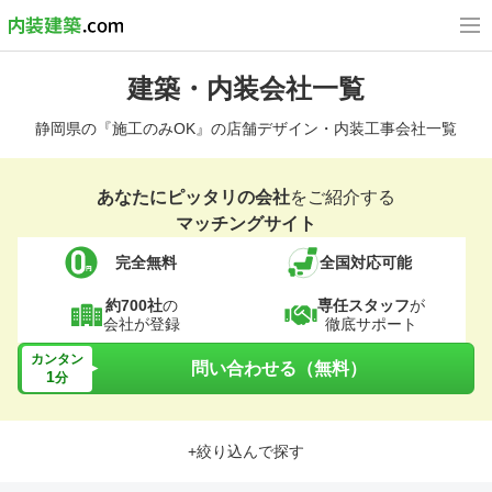
建築・内装会社一覧
静岡県の『施工のみOK』の店舗デザイン・内装工事会社一覧
あなたにピッタリの会社
をご紹介する
マッチングサイト
完全無料
全国対応可能
約700社
の
専任スタッフ
が
会社が登録
徹底サポート
カンタン
問い合わせる（無料）
1
分
+絞り込んで探す