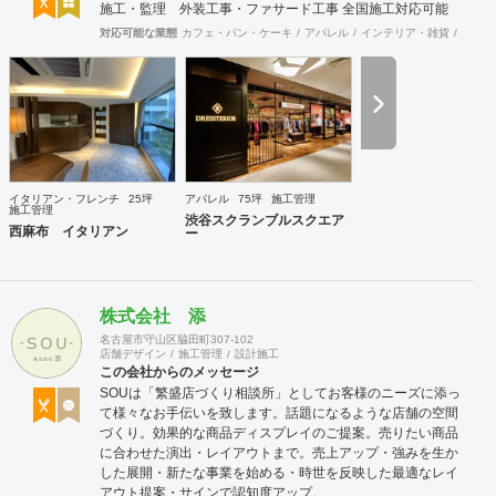
施工・監理 外装工事・ファサード工事 全国施工対応可能
対応可能な業態
カフェ・パン・ケーキ
アパレル
インテリア・雑貨
趣味・
イタリアン・フレンチ
25坪
アパレル
75坪
施工管理
施工管理
渋谷スクランブルスクエア
西麻布 イタリアン
ー
株式会社 添
名古屋市守山区脇田町307-102
店舗デザイン
施工管理
設計施工
この会社からのメッセージ
SOUは「繁盛店づくり相談所」としてお客様のニーズに添っ
て様々なお手伝いを致します。話題になるような店舗の空間
づくり。効果的な商品ディスプレイのご提案。売りたい商品
に合わせた演出・レイアウトまで。売上アップ・強みを生か
した展開・新たな事業を始める・時世を反映した最適なレイ
アウト提案・サインで認知度アップ。