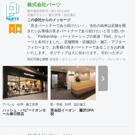
株式会社パーツ
東京都渋谷区代々木2-15-2-402
店舗デザイン
施工管理
設計施工
この会社からのメッセージ
「良きパートナーであり続けたい！」 当社の由来は店舗を開
きたいお客様の良きパートナーであり続けたいと言う想いか
ら、「Partnership」パートナーシップの前述「Part」からパ
ーツと名付けました。 店舗開発・店舗設計・施工・アフター
フォローまで、お客様の良きパートナーであることをお約束
いたします。 ポジティブは人に伝わります。 伝わったポジ
ティブが幸せを呼び込み、呼び込んだ幸せが、さらに大きな
対応可能な業態
居酒屋
ダイニング・バー
イタリアン・フレンチ
カフェ・
幸せとなって返って来る。 500店以上のOPENを見届けた当
社ならではの実績をご確認下さい。 <a
href="https://www.partsinc.co.jp/">https://www.partsinc.co.jp/</a>
アパレル
40坪
施工管理
塾・学校
50坪
設計施工
ハッシュ・パピーイオンモ
英会話イーオン 藤沢OPA
ール春日部店
校