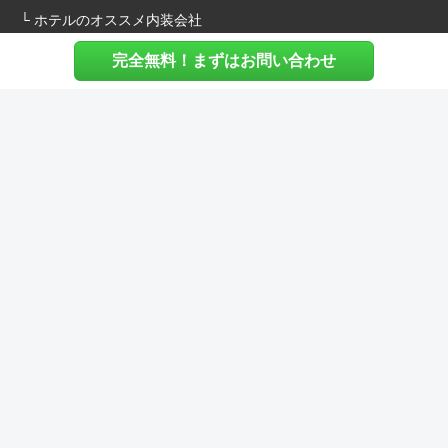
└ ホテルのオススメ内装会社
完全無料！まずはお問い合わせ
施主様へ
内装建築.comについて
マッチングについて
内装建築.comご利用の声
よくある質問
ご利用料金について
お役立ち資料
内装費用シミュレーション
その他