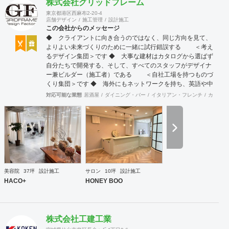
株式会社グリッドフレーム
東京都港区西麻布2-20-4
店舗デザイン
施工管理
設計施工
この会社からのメッセージ
◆ クライアントに向き合うのではなく、同じ方向を見て、
よりよい未来づくりのために一緒に試行錯誤する ＜考え
るデザイン集団＞です ◆ 大事な建材はカタログから選ばず
自分たちで開発する、そして、すべてのスタッフがデザイナ
ー兼ビルダー（施工者）である ＜自社工場を持つものづ
くり集団＞です ◆ 海外にもネットワークを持ち、英語や中
国語に堪能なスタッフたちが、海外から国内への出店をスム
対応可能な業態
居酒屋
ダイニング・バー
イタリアン・フレンチ
カフェ・
ーズに実現させる ＜国境のない設計集団＞です 設計施
工案件、設計＋造作物の案件、施工案件、造作物制作など、
多様な請負形態が可能です。工場では金属を中心にさまざま
な素材を用いた制作が可能で、例えば通常デザイン性とは無
縁な特定防火設備（鉄扉）などにも高いデザイン性を施すこ
とも可能です。 GRIDFRAME とりかえのきかない空間
https://gridframe.co.jp/ Synes(シネス) 霧のようなやわらか
な空間 http://synes.jp/ SOTOCHIKU 時間の蓄積を取り
美容院
37坪
設計施工
サロン
10坪
設計施工
込む空間 https://sotochiku.com/
HACO+
HONEY BOO
株式会社工建工業