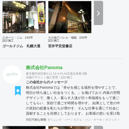
培ってきた当社ならではのノウハウでご提案いたします。
スポーツ・ジム
150坪
その他アパレル・物販
200坪
設計施工
設計施工
ゴールドジム 札幌大通
宮井平安堂書店
株式会社Panoma
東京都渋谷区東3-11-13 A-PLACE恵比寿東 8階
店舗デザイン
施工管理
設計施工
この会社からのメッセージ
株式会社Panomaでは「幸せを感じる場所を増やすことで、
明日が待ち遠しい社会をつくる。」を掲げており 内装の空間
デザインで、働く人・暮らす人達が日々幸福感をもって過ご
してもらい、笑顔で過ごす時間を増やす。 結果として世の中
の笑顔の総量を私たちが増やす、そんな仕事を通じて社会に
貢献することを目標としております。 お客様の想いを受け取
り、その想いを具現化できるデザインと施工を心掛け、 創業
対応可能な業態
ダイニング・バー
カフェ・パン・ケーキ
オフィス
イベン
50年を超える安心と経験をもとに社員一丸となって取り組ん