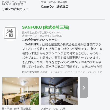
カフェ・パン・ケーキ
生活・日用品
施工管理
28.84坪
施工管理
Can★Do 道頓堀店
リボンの古城カフェ
SANFUKU [株式会社三福]
愛知県名古屋市守山区幸心3-1119
店舗デザイン
施工管理
設計施工
この会社からのメッセージ
「SANFUKU」は総合建設業の株式会社三福が店舗専門ブラ
ンドとして発足した店舗工事に特化した業態です。 新店・改
装問わず設計からプランニングまで何でもこなし、かつリー
ズナブルに、お客様のご要望を最大限実現させていきます。
また内装・外装・外構などすべての分野でその道のプロが在
籍しているため、高水準の施工が可能です。 出来上がった時
に綺麗なのは当たり前！腕の良さは年数が経てば経つほど実
対応可能な業態
居酒屋
ダイニング・バー
イタリアン・フレンチ
カフェ・
感できます。 そして、SANFUKUの職人は施工力だけでなく
コミニケーション力に優れています。 お客様が安心してオー
プンできるようきめ細やかな対応を心がけています。
塾・学校
60坪
設計施工
スポーツ・ジム
30坪