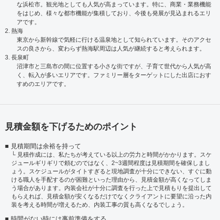
な浜松市。観光地としても人気が高まっています。特に、商業・業務機能
をはじめ、様々な都市機能が集積しており、今後も発展が見込まれるエリ
アです。
2. 熱海
東京から新幹線で気軽に行ける温泉地として知られています。そのアクセ
スの良さから、変わらず熱海駅周辺は人気が継続すると考えられます。
3. 長泉町
沼津市と三島市の間に位置する小さな街ですが、子育て世代から人気が高
く、転入が多いエリアです。ファミリー層をターゲットにした出店におす
すめのエリアです。
見積金額を下げるためのポイント
見積期間は余裕を持って
見積作成には、私たちが考えている以上の労力と時間がかかります。スケ
ジュールギリギリで頼むのではなく、2~3週間程度は見積期間を確保しまし
ょう。スケジュールがタイトすぎると現地調査が十分にできない、すぐに動
ける職人を手配するのが困難といった理由から、見積金額が高くなってしま
う場合があります。内装会社が十分に調査を行った上で見積もりを提出して
もらえれば、見積金額が安くなるだけでなくクライアントに要望に沿った内
装を考える時間が増えるため、内装工事の質も高くなるでしょう。
時間がない時には事前準備をする