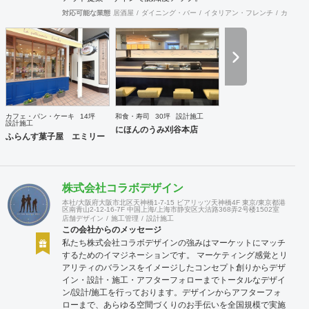
対応可能な業態
居酒屋
ダイニング・バー
イタリアン・フレンチ
カフェ・
カフェ・パン・ケーキ
14坪
和食・寿司
30坪
設計施工
設計施工
にほんのうみ刈谷本店
ふらんす菓子屋 エミリー
株式会社コラボデザイン
本社/大阪府大阪市北区天神橋1-7-15 ビアリッツ天神橋4F 東京/東京都港
区南青山2-12-16-7F 中国上海/上海市静安区大沽路368弄2号楼1502室
店舗デザイン
施工管理
設計施工
この会社からのメッセージ
私たち株式会社コラボデザインの強みはマーケットにマッチ
するためのイマジネーションです。 マーケティング感覚とリ
アリティのバランスをイメージしたコンセプト創りからデザ
イン・設計・施工・アフターフォローまでトータルなデザイ
ン/設計/施工を行っております。デザインからアフターフォ
ローまで、あらゆる空間づくりのお手伝いを全国規模で実施