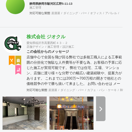
静岡県静岡市駿河区広野5-11-13
しませんのでお気軽にお問い合わせ下さい。 明確な価
施工管理
格（事前提示のお約束） リフォコでは事前にお見積り
対応可能な業態
居酒屋
ダイニング・バー
オフィス
アパレル
美容院
を提示し、「お客様の負担を最小限にするアドバイ
ス」をして施工させていただきます。 急なトラブルの
場合でも、現場でお見積り金額を提示いたしますの
で、お金のトラブルもありません。 小さな困り事でも
株式会社 ジオクル
対応可能（敏速・丁寧）な対応 リフォコではリフォー
ムまではいかないけど、住宅、店舗に関わるどんな困
愛知県稲沢市高重西町４３－２
店舗デザイン
施工管理
設計施工
り事でもOK！ちょっとした住宅の修理・修繕・取替か
この会社からのメッセージ
ら対応いたします! まず一度お電話頂きご相談頂けれ
店舗中心で全国を飛び回る弊社では多能工職人による工事範
ば、きっとお役にたてると思います。 安心のアフター
囲の分担化で無駄な人件費等が不要な為、お客様の予算に応
フォロー 施工完了後、お客様に施工内容をご説明いた
じた施工が実現可能です。 弊社では住宅、工場、マンショ
します。 お引き渡し後のアフターフォロー・メンテナ
ン、店舗に渡り様々な分野での幅広い建築経験や、提案力が
ンスも責任をもって対応致しますので ご安心くださ
あります。 これまでには200万〜700万程の開きで他社との
い。
価格競争の中で勝ち抜いて来ました。 お問い合わせは メー
ル（tenperhide31@icloud.com）からも承ります。 その他：
対応可能な業態
居酒屋
ダイニング・バー
カフェ・パン・ケーキ
和食・寿
道具商 愛知県公安委員会許可 第542642304700号