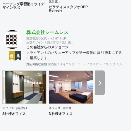
設計施工
コーチング学習塾ミライデ
ピラティススタジオDEP
ザインラボ
Relively
株式会社シームレス
東京都渋谷区代々木5-67-7 1F
店舗デザイン
施工管理
設計施工
この会社からのメッセージ
クライアントのバリューアップを第一優先に 設計施工にて共
に構築します。
対応可能な業態
居酒屋
ダイニング・バー
イタリアン・フレンチ
カフェ・
オフィス
設計施工
オフィス
設計施工
S社様オフィス
N社様オフィス