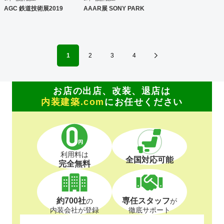
AGC 鉄道技術展2019
AAAR展 SONY PARK
1
2
3
4
お店の出店、改装、退店は
内装建築.com
にお任せください
利用料は
全国対応可能
完全無料
約700社
専任スタッフ
の
が
内装会社が登録
徹底サポート