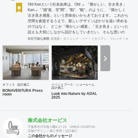
Old Kanという社名由来は、Old → 「懐かしい、古き良き」
Kan→「”感”覚、空”間”、”勘”、”観”」のように、「懐かしく
古き良き感覚」という意味合いからきております。 これから
空間を創造するうえで、新しいデザインばかりを追い求める
のではなく、 どこか「懐かしい感覚」「古き良き」といった
設えも大切にしながら設計をしていきたい。 そんな思いの
下、日々クライアント様、そしてその空間を使うお客様に幸
対応可能な業態
居酒屋
ダイニング・バー
イタリアン・フレンチ
カフェ・
せを提供できるようなデザインを心がけて日々精進しており
ます。 Old Kan 浦田 晶平 Shohei Urata https://old-kan.jp
Instagram：https://www.instagram.com/old_kan_/?hl=ja
shohei_urata@old-kan.jp 〒150-0001 東京都渋谷区神宮前
3-38-1 JP-4ビル 302
オフィス
設計施工
イベントブース・ショールーム
設計施工
BONAVENTURA Press
Look into Nature by ADAL
room
2025
株式会社オービス
千葉県市川市南八幡4-17-19 ORBIS COURT3S
店舗デザイン
施工管理
設計施工
この会社からのメッセージ