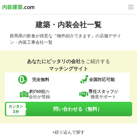
建築・内装会社一覧
群馬県の飲食が得意な『物件紹介できます』の店舗デザイ
ン・内装工事会社一覧
あなたにピッタリの会社
をご紹介する
マッチングサイト
完全無料
全国対応可能
約700社
の
専任スタッフ
が
会社が登録
徹底サポート
カンタン
問い合わせる（無料）
1
分
+絞り込んで探す