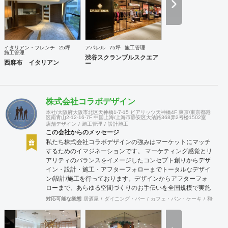
イタリアン・フレンチ
25坪
アパレル
75坪
施工管理
施工管理
渋谷スクランブルスクエア
西麻布 イタリアン
ー
株式会社コラボデザイン
本社/大阪府大阪市北区天神橋1-7-15 ビアリッツ天神橋4F 東京/東京都港
区南青山2-12-16-7F 中国上海/上海市静安区大沽路368弄2号楼1502室
店舗デザイン
施工管理
設計施工
この会社からのメッセージ
私たち株式会社コラボデザインの強みはマーケットにマッチ
するためのイマジネーションです。 マーケティング感覚とリ
アリティのバランスをイメージしたコンセプト創りからデザ
イン・設計・施工・アフターフォローまでトータルなデザイ
ン/設計/施工を行っております。デザインからアフターフォ
ローまで、あらゆる空間づくりのお手伝いを全国規模で実施
できます。上海にもオフィスがございますので、中国での実
対応可能な業態
居酒屋
ダイニング・バー
カフェ・パン・ケーキ
和食・寿
施も可能です。