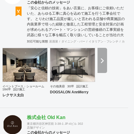
この会社からのメッセージ
「安心と信頼の技術」をあい言葉に、お客様にご依頼いただ
いた、あらゆる工事に真心を込めて施工を行う工事会社で
す。 とりわけ施工品質が厳しいと言われる店舗や商業施設の
内装業界で培った経験と徹底した工程管理と安全対策の計画
が求められるアパート・マンションの営繕修繕の工事実績を
武器に様々な工事を幅広く取り扱いしていることが当社の大
きな特徴です。
対応可能な業態
居酒屋
ダイニング・バー
イタリアン・フレンチ
カフェ・
イベントブース・ショールーム
その他美容
30坪
設計施工
184坪
設計施工
DOGSALON AnnMerry
レクサス太白
株式会社 Old Kan
東京都渋谷区神宮前 3-38-1 JP-4ビル 302
店舗デザイン
この会社からのメッセージ