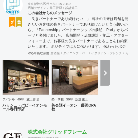
東京都渋谷区代々木2-15-2-402
店舗デザイン
施工管理
設計施工
この会社からのメッセージ
「良きパートナーであり続けたい！」 当社の由来は店舗を開
きたいお客様の良きパートナーであり続けたいと言う想いか
ら、「Partnership」パートナーシップの前述「Part」からパ
ーツと名付けました。 店舗開発・店舗設計・施工・アフター
フォローまで、お客様の良きパートナーであることをお約束
いたします。 ポジティブは人に伝わります。 伝わったポジ
ティブが幸せを呼び込み、呼び込んだ幸せが、さらに大きな
対応可能な業態
居酒屋
ダイニング・バー
イタリアン・フレンチ
カフェ・
幸せとなって返って来る。 500店以上のOPENを見届けた当
社ならではの実績をご確認下さい。 <a
href="https://www.partsinc.co.jp/">https://www.partsinc.co.jp/</a>
アパレル
40坪
施工管理
塾・学校
50坪
設計施工
ハッシュ・パピーイオンモ
英会話イーオン 藤沢OPA
ール春日部店
校
株式会社グリッドフレーム