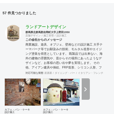
57 件見つかりました
ランドアートデザイン
群馬県北群馬郡吉岡町大字上野田1950
店舗デザイン
施工管理
設計施工
この会社からのメッセージ
商業施設、遊具、オブジェ、壁画などの設計施工 大手テ
ーマパーク等でお馴染みの技術、モルタル造形やエイジ
ング塗装を得意としています。 既製品では出来ない、海
外の建物の雰囲気や、昔からその場所にあったようなデ
ザインなど、お客様の思い出や夢を実現します。 その
他、アイアン建具や挿絵、FRP造形、シリコン人形、フ
ィギアなども作成可能です。 モルタル造形の施工に関
対応可能な業態
居酒屋
ダイニング・バー
イタリアン・フレンチ
カフェ
し、下塗りではサンドモルタルなど、発泡材が入ったも
のは強度不足になる為使用しておりません。 協力会社 株
式会社 河野建築デザイン 神奈川県川崎市 エッジデザイ
ンワークス株式会社 群馬県前橋市
カフェ・パン・ケーキ
カフェ・パン・ケーキ
設計施工
設計施工