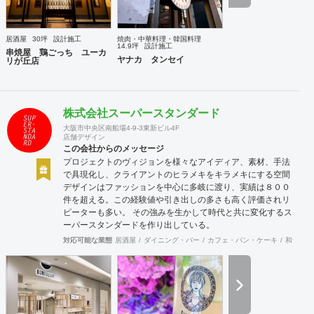
居酒屋
30坪
設計施工
焼肉・中華料理・韓国料理
14.9坪
設計施工
串焼屋 鶏ごっち ユーカ
ヤナカ タンセイ
リが丘店
株式会社スーパースタンダード
大阪市中央区南船場4-9-3東新ビル4F
店舗デザイン
この会社からのメッセージ
プロジェクトのヴィジョンを様々なアイディア、素材、手法
で具現化し、クライアントのヒラメキをキラメキにする空間
デザインはファッションを中心に多岐に渡り、実績は８００
件を超える。この経験値や引き出しの多さも高く評価されリ
ピーターも多い。 その強みを生かして時代と共に変化するス
ーパースタンダードを作り出している。
対応可能な業態
居酒屋
ダイニング・バー
カフェ・パン・ケーキ
和食・寿