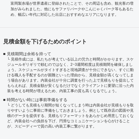
富岡製糸場が世界遺産に登録されたことで、その周辺も含め、観光客の増
加がみられました。他にもサファリパークやこんにゃくパーク等もあるた
め、幅広い年代に対応した出店におすすめなエリアになります。
見積金額を下げるためのポイント
見積期間は余裕を持って
見積作成には、私たちが考えている以上の労力と時間がかかります。スケ
ジュールギリギリで頼むのではなく、2~3週間程度は見積期間を確保しまし
ょう。スケジュールがタイトすぎると現地調査が十分にできない、すぐに動
ける職人を手配するのが困難といった理由から、見積金額が高くなってしま
う場合があります。内装会社が十分に調査を行った上で見積もりを提出して
もらえれば、見積金額が安くなるだけでなくクライアントに要望に沿った内
装を考える時間が増えるため、内装工事の質も高くなるでしょう。
時間がない時には事前準備をする
どうしても見積もり期間が短くなってしまう時は内装会社が見積もりを取
りやすいように事前に準備をしておきましょう。例として既存店の図面や見
積のデータを提供する、見積もりフォーマットをあらかじめ用意しておくな
ど、内装会社への負担を下げ、円滑なコミュニケーションを心がけること
が、スピーディーで質の高い内装工事に繋がります。