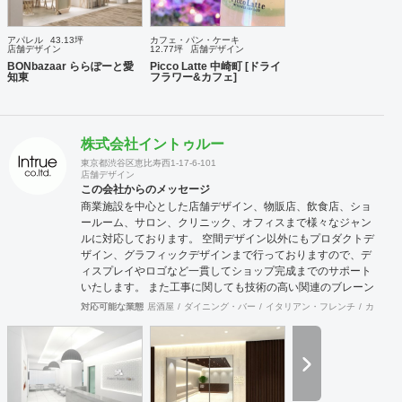
アパレル
43.13坪
カフェ・パン・ケーキ
店舗デザイン
12.77坪
店舗デザイン
BONbazaar ららぽーと愛
Picco Latte 中崎町 [ドライ
知東
フラワー&カフェ]
株式会社イントゥルー
東京都渋谷区恵比寿西1-17-6-101
店舗デザイン
この会社からのメッセージ
商業施設を中心とした店舗デザイン、物販店、飲食店、ショ
ールーム、サロン、クリニック、オフィスまで様々なジャン
ルに対応しております。 空間デザイン以外にもプロダクトデ
ザイン、グラフィックデザインまで行っておりますので、デ
ィスプレイやロゴなど一貫してショップ完成までのサポート
いたします。 また工事に関しても技術の高い関連のブレーン
が全国にいるため首都圏はもとより地方の案件まで対応が可
対応可能な業態
居酒屋
ダイニング・バー
イタリアン・フレンチ
カフェ・
能です。 大手の企業様から個人様まで、お客様のニーズに真
摯に向き合い、常にハイクオリティなデザインを提供いたし
ます。