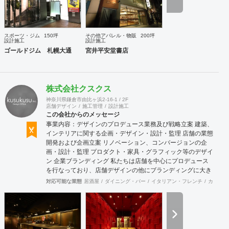
スポーツ・ジム
150坪
その他アパレル・物販
200坪
設計施工
設計施工
ゴールドジム 札幌大通
宮井平安堂書店
株式会社クスクス
神奈川県鎌倉市由比ヶ浜2-16-1 / 2F
店舗デザイン
施工管理
設計施工
この会社からのメッセージ
事業内容：デザインのプロデュース業務及び戦略立案 建築、
インテリアに関する企画・デザイン・設計・監理 店舗の業態
開発および企画立案 リノベーション、コンバージョンの企
画・設計・監理 プロダクト・家具・グラフィック等のデザイ
ン 企業ブランディング 私たちは店舗を中心にプロデュース
を行なっており、店舗デザインの他にブランディングに大き
く力を入れております。ブランディングに時間をかけ、経営
対応可能な業態
居酒屋
ダイニング・バー
イタリアン・フレンチ
カフェ・
理念を基にブランド戦略やデザイン戦略を計画することによ
り、社員さんはもちろんのこと、全スタッフまで理念を浸透
させることが重要だと考えます。ブランドの世界感を表現で
きるようブランディングからご一緒させて頂くことで、理念
と一貫性のあるインテリアデザインが表現できると考えてお