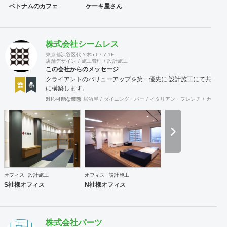
ベトナムのカフェ
ケーキ屋さん
株式会社シームレス
東京都渋谷区代々木5-67-7 1F
店舗デザイン
施工管理
設計施工
この会社からのメッセージ
クライアントのバリューアップを第一優先に 設計施工にて共
に構築します。
対応可能な業態
居酒屋
ダイニング・バー
イタリアン・フレンチ
カフェ・
オフィス
設計施工
オフィス
設計施工
S社様オフィス
N社様オフィス
株式会社パーツ