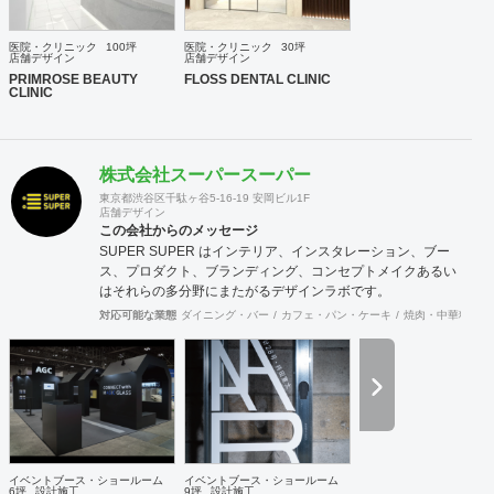
医院・クリニック
100坪
医院・クリニック
30坪
店舗デザイン
店舗デザイン
PRIMROSE BEAUTY
FLOSS DENTAL CLINIC
CLINIC
株式会社スーパースーパー
東京都渋谷区千駄ヶ谷5-16-19 安岡ビル1F
店舗デザイン
この会社からのメッセージ
SUPER SUPER はインテリア、インスタレーション、ブー
ス、プロダクト、ブランディング、コンセプトメイクあるい
はそれらの多分野にまたがるデザインラボです。
対応可能な業態
ダイニング・バー
カフェ・パン・ケーキ
焼肉・中華料理・
イベントブース・ショールーム
イベントブース・ショールーム
6坪
設計施工
9坪
設計施工