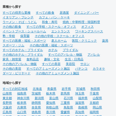
業種から探す
すべての得意な業種
すべての飲食
居酒屋
ダイニング・バー
イタリアン・フレンチ
カフェ・パン・ケーキ
ラーメン・そば・うどん
和食・寿司
焼肉・中華料理・韓国料理
その他の飲食
すべての学校・スクール・オフィス
オフィス
イベントブース・ショールーム
エントランス
ワーキングスペース
塾・学校
保育園
その他の学校・スクール・オフィス
すべての医療・福祉・スポーツ
老人ホーム
医院・クリニック
薬局
スポーツ・ジム
その他の医療・福祉・スポーツ
すべてのホテル・ブライダル
ホテル
ブライダル
その他のホテル・ブライダル
すべてのアパレル・物販
アパレル
家具・雑貨屋
食料品店
趣味・文化
生活・日用品
その他のアパレル・物販
すべての美容
美容院
サロン
その他の美容
すべてのアミューズメント施設
パチンコ
カラオケ
ダーツ・ビリヤード
その他のアミューズメント施設
地域から探す
すべての対応地域
北海道
青森県
岩手県
宮城県
秋田県
山形県
福島県
茨城県
栃木県
群馬県
埼玉県
千葉県
東京都
神奈川県
新潟県
富山県
石川県
福井県
山梨県
長野県
岐阜県
静岡県
愛知県
三重県
滋賀県
京都府
大阪府
兵庫県
奈良県
和歌山県
鳥取県
島根県
岡山県
広島県
山口県
徳島県
香川県
愛媛県
高知県
福岡県