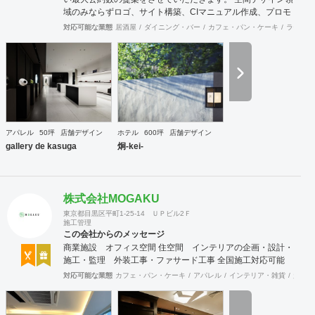
域のみならずロゴ、サイト構築、CIマニュアル作成、プロモ
ーション施策提案等「魅せ方のトータルコーディネート」を
対応可能な業態
居酒屋
ダイニング・バー
カフェ・パン・ケーキ
ラーメン
得意とします。
アパレル
50坪
店舗デザイン
ホテル
600坪
店舗デザイン
gallery de kasuga
炯-kei-
株式会社MOGAKU
東京都目黒区平町1-25-14 ＵＰビル2Ｆ
施工管理
この会社からのメッセージ
商業施設 オフィス空間 住空間 インテリアの企画・設計・
施工・監理 外装工事・ファサード工事 全国施工対応可能
対応可能な業態
カフェ・パン・ケーキ
アパレル
インテリア・雑貨
趣味・