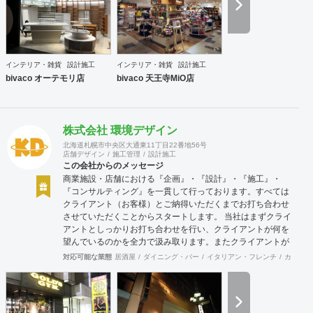
インテリア・雑貨
設計施工
インテリア・雑貨
設計施工
bivaco オーテモリ店
bivaco 天王寺MiO店
株式会社 環境デザイン
北海道札幌市中央区大通東11丁目22番地56号
店舗デザイン
施工管理
設計施工
この会社からのメッセージ
商業施設・店舗における『企画』・『設計』・『施工』・
『コンサルティング』を一貫して行っております。すべては
クライアント（お客様）とご納得いただくまでお打ち合わせ
させていただくことからスタートします。 当社はまずクライ
アントとしっかりお打ち合わせを行い、クライアントが何を
望んでいるのかを全力で汲み取ります。またクライアントが
思い描いていることをどのように表現していいのかお困りの
対応可能な業態
居酒屋
ダイニング・バー
イタリアン・フレンチ
カフェ・
ときは、お打ち合せ時クライアントからのご要望をこれまで
培ってきた当社ならではのノウハウでご提案いたします。