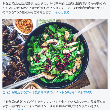
飲食店ではお店が混雑したときにいかに効率的に店内に案内できるかが長く続
くお店になれるかどうかの分かれ目となります。そこで飲食店の店舗デザイン
のコツを2つの観点からご紹介します。
もっと見る
これから出店する方へ｜飲食店内装のポイントを0から100まで解説
「飲食店の内装ってどうしたらいいの？」と悩んでいるあなたへ。飲食店を出
店する前に内装デザインのポイントや内装会社の選び方まで見ていきましょ