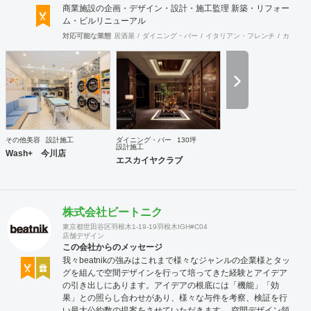
商業施設の企画・デザイン・設計・施工監理 新築・リフォー
ム・ビルリニューアル
対応可能な業態
居酒屋
ダイニング・バー
イタリアン・フレンチ
カフェ・
その他美容
設計施工
ダイニング・バー
130坪
設計施工
Wash+ 今川店
エスカイヤクラブ
株式会社ビートニク
東京都世田谷区羽根木1-19-19羽根木IGH#C04
店舗デザイン
この会社からのメッセージ
我々beatnikの強みはこれまで様々なジャンルの企業様とタッ
グを組んで空間デザインを行って培ってきた経験とアイデア
の引き出しにあります。アイデアの根底には「機能」「効
果」との照らし合わせがあり、様々な与件を考察、検証を行
い最大公約数の提案をさせていただきます。 空間デザイン領