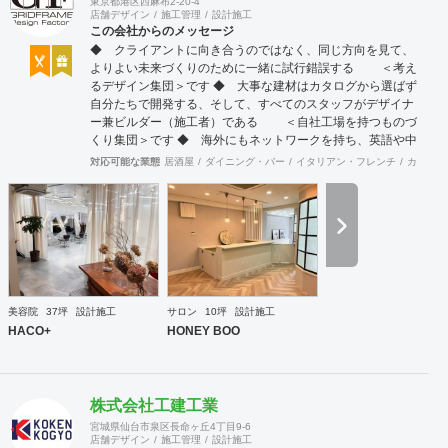
東京都港区西麻布2-20-4
店舗デザイン
施工管理
設計施工
この会社からのメッセージ
◆ クライアントに向き合うのではなく、同じ方向を見て、
よりよい未来づくりのために一緒に試行錯誤する ＜考え
るデザイン集団＞です ◆ 大事な建材はカタログから選ばず
自分たちで開発する、そして、すべてのスタッフがデザイナ
ー兼ビルダー（施工者）である ＜自社工場を持つものづ
くり集団＞です ◆ 海外にもネットワークを持ち、英語や中
国語に堪能なスタッフたちが、海外から国内への出店をスム
対応可能な業態
居酒屋
ダイニング・バー
イタリアン・フレンチ
カフェ・
ーズに実現させる ＜国境のない設計集団＞です 設計施
工案件、設計＋造作物の案件、施工案件、造作物制作など、
多様な請負形態が可能です。工場では金属を中心にさまざま
な素材を用いた制作が可能で、例えば通常デザイン性とは無
縁な特定防火設備（鉄扉）などにも高いデザイン性を施すこ
とも可能です。 GRIDFRAME とりかえのきかない空間
https://gridframe.co.jp/ Synes(シネス) 霧のようなやわらか
な空間 http://synes.jp/ SOTOCHIKU 時間の蓄積を取り
美容院
37坪
設計施工
サロン
10坪
設計施工
込む空間 https://sotochiku.com/
HACO+
HONEY BOO
株式会社工建工業
宮城県仙台市泉区長命ヶ丘4丁目9-6
店舗デザイン
施工管理
設計施工