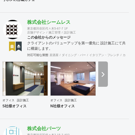
株式会社シームレス
東京都渋谷区代々木5-67-7 1F
店舗デザイン
施工管理
設計施工
この会社からのメッセージ
クライアントのバリューアップを第一優先に 設計施工にて共
に構築します。
対応可能な業態
居酒屋
ダイニング・バー
イタリアン・フレンチ
カフェ・
オフィス
設計施工
オフィス
設計施工
S社様オフィス
N社様オフィス
株式会社パーツ
東京都渋谷区代々木2-15-2-402