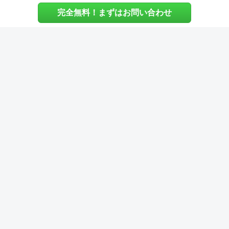
完全無料！まずはお問い合わせ
施主様へ
内装建築.comについて
マッチングについて
内装建築.comご利用の声
よくある質問
ご利用料金について
お役立ち資料
内装費用シミュレーション
その他
運営会社