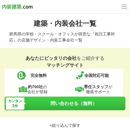
建築・内装会社一覧
群馬県の学校・スクール・オフィスが得意な『祝日工事対
応』の店舗デザイン・内装工事会社一覧
あなたにピッタリの会社
をご紹介する
マッチングサイト
完全無料
全国対応可能
約700社
の
専任スタッフ
が
会社が登録
徹底サポート
カンタン
問い合わせる（無料）
1
分
+絞り込んで探す