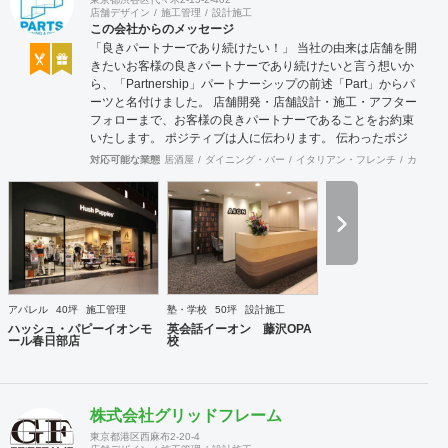
店舗デザイン
施工管理
設計施工
この会社からのメッセージ
「良きパートナーであり続けたい！」 当社の由来は店舗を開
きたいお客様の良きパートナーであり続けたいと言う想いか
ら、「Partnership」パートナーシップの前述「Part」からパ
ーツと名付けました。 店舗開発・店舗設計・施工・アフター
フォローまで、お客様の良きパートナーであることをお約束
いたします。 ポジティブは人に伝わります。 伝わったポジ
ティブが幸せを呼び込み、呼び込んだ幸せが、さらに大きな
対応可能な業態
居酒屋
ダイニング・バー
イタリアン・フレンチ
カフェ・
幸せとなって返って来る。 500店以上のOPENを見届けた当
社ならではの実績をご確認下さい。 <a
href="https://www.partsinc.co.jp/">https://www.partsinc.co.jp/</a>
アパレル
40坪
施工管理
塾・学校
50坪
設計施工
ハッシュ・パピーイオンモ
英会話イーオン 藤沢OPA
ール春日部店
校
株式会社グリッドフレーム
東京都港区西麻布2-20-4