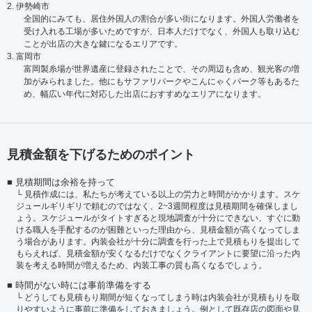
2. 伊勢崎市
全国的にみても、居住外国人の割合が多い街になります。外国人労働者を
受け入れる工場が多いためですが、日本人だけでなく、外国人も取り込む
ことが出店の大きな鍵になるエリアです。
3. 富岡市
富岡製糸場が世界遺産に登録されたことで、その周辺も含め、観光客の増
加がみられました。他にもサファリパークやこんにゃくパーク等もあるた
め、幅広い年代に対応した出店におすすめなエリアになります。
見積金額を下げるためのポイント
見積期間は余裕を持って
見積作成には、私たちが考えている以上の労力と時間がかかります。スケ
ジュールギリギリで頼むのではなく、2~3週間程度は見積期間を確保しまし
ょう。スケジュールがタイトすぎると現地調査が十分にできない、すぐに動
ける職人を手配するのが困難といった理由から、見積金額が高くなってしま
う場合があります。内装会社が十分に調査を行った上で見積もりを提出して
もらえれば、見積金額が安くなるだけでなくクライアントに要望に沿った内
装を考える時間が増えるため、内装工事の質も高くなるでしょう。
時間がない時には事前準備をする
どうしても見積もり期間が短くなってしまう時は内装会社が見積もりを取
りやすいように事前に準備をしておきましょう。例として既存店の図面や見