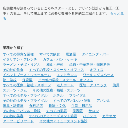
店舗物件が決まっているところをスタートとし、デザイン設計から施工（工
事）の着工、そして竣工までに必要な費用を具体的にご紹介します。
もっと見
る
業種から探す
すべての得意な業種
すべての飲食
居酒屋
ダイニング・バー
イタリアン・フレンチ
カフェ・パン・ケーキ
ラーメン・そば・うどん
和食・寿司
焼肉・中華料理・韓国料理
その他の飲食
すべての学校・スクール・オフィス
オフィス
イベントブース・ショールーム
エントランス
ワーキングスペース
塾・学校
保育園
その他の学校・スクール・オフィス
すべての医療・福祉・スポーツ
老人ホーム
医院・クリニック
薬局
スポーツ・ジム
その他の医療・福祉・スポーツ
すべてのホテル・ブライダル
ホテル
ブライダル
その他のホテル・ブライダル
すべてのアパレル・物販
アパレル
家具・雑貨屋
食料品店
趣味・文化
生活・日用品
その他のアパレル・物販
すべての美容
美容院
サロン
その他の美容
すべてのアミューズメント施設
パチンコ
カラオケ
ダーツ・ビリヤード
その他のアミューズメント施設