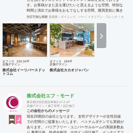
す。お客様がまた足を運びたいと思えるような空間、特別な
時間と演出でお客様をおもてなしする空間、購買意欲に働き
かけるレイアウトとVMD、ブランド力を高める空間演出な
対応可能な業態
居酒屋
ダイニング・バー
イタリアン・フレンチ
カフェ・
ど、多くの方々に満足していただける店舗デザインに自信を
持っております。 ご希望されるイメージ、コストに関する不
安要素、 新規オープン、移転・改装に関するスケジュール、
ほか不明点など、まずはお気軽にお問い合わせください。
オフィス
234.34坪
オフィス
184坪
店舗デザイン
店舗デザイン
株式会社イーリバースドッ
株式会社カカオジャパン
トコム
株式会社エフ・モード
東京都渋谷区恵比寿南2-17-2-1F
店舗デザイン
施工管理
設計施工
この会社からのメッセージ
現在26期目の会社となります。 女性デザイナーが女性目線
での空間のご提案をいたします。 ベトナムダナンでも実績が
あります。 バリアフリー・ユニバーサルルームの実績多数あ
り 事業計画、助成金申請、デザイン設計施工、インテリアコ