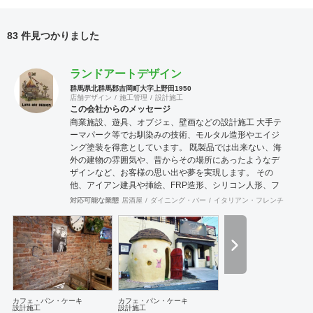
83 件見つかりました
ランドアートデザイン
群馬県北群馬郡吉岡町大字上野田1950
店舗デザイン
施工管理
設計施工
この会社からのメッセージ
商業施設、遊具、オブジェ、壁画などの設計施工 大手テ
ーマパーク等でお馴染みの技術、モルタル造形やエイジ
ング塗装を得意としています。 既製品では出来ない、海
外の建物の雰囲気や、昔からその場所にあったようなデ
ザインなど、お客様の思い出や夢を実現します。 その
他、アイアン建具や挿絵、FRP造形、シリコン人形、フ
ィギアなども作成可能です。 モルタル造形の施工に関
対応可能な業態
居酒屋
ダイニング・バー
イタリアン・フレンチ
カフェ
し、下塗りではサンドモルタルなど、発泡材が入ったも
のは強度不足になる為使用しておりません。 協力会社 株
式会社 河野建築デザイン 神奈川県川崎市 エッジデザイ
ンワークス株式会社 群馬県前橋市
カフェ・パン・ケーキ
カフェ・パン・ケーキ
設計施工
設計施工