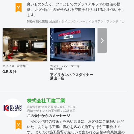
良いものを安く、プロとしてのプラスアルファの価値の提
供、 お客様が引き寄せられる空間を創り上げるお手伝いをし
ます。
対応可能な業態
居酒屋
ダイニング・バー
イタリアン・フレンチ
カフェ・
オフィス
設計施工
カフェ・パン・ケーキ
施工管理
G.B.S 社
アメリカンハウスダイナー
港山下店
株式会社工建工業
宮城県仙台市泉区長命ヶ丘4丁目9-6
店舗デザイン
施工管理
設計施工
この会社からのメッセージ
「安心と信頼の技術」をあい言葉に、お客様にご依頼いただ
いた、あらゆる工事に真心を込めて施工を行う工事会社で
す。 とりわけ施工品質が厳しいと言われる店舗や商業施設の