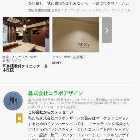
を想像し、試行錯誤を楽しみながら、 ​一緒にワクワクしたい
と思っています。
対応可能な業態
居酒屋
ダイニング・バー
イタリアン・フレンチ
カフェ・
医院・クリニック
52坪
サロン
22坪
設計施工
店舗デザイン
MINT
耳鼻咽喉科クリニック 老
木医院
株式会社コラボデザイン
本社/大阪府大阪市北区天神橋1-7-15 ビアリッツ天神橋4F 東京/東京都港
区南青山2-12-16-7F 中国上海/上海市静安区大沽路368弄2号楼1502室
店舗デザイン
施工管理
設計施工
この会社からのメッセージ
私たち株式会社コラボデザインの強みはマーケットにマッチ
するためのイマジネーションです。 マーケティング感覚とリ
アリティのバランスをイメージしたコンセプト創りからデザ
イン・設計・施工・アフターフォローまでトータルなデザイ