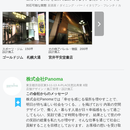
思い描いていることをどのように表現していいのかお困りの
対応可能な業態
居酒屋
ダイニング・バー
イタリアン・フレンチ
カフェ・
ときは、お打ち合せ時クライアントからのご要望をこれまで
培ってきた当社ならではのノウハウでご提案いたします。
スポーツ・ジム
150坪
その他アパレル・物販
200坪
設計施工
設計施工
ゴールドジム 札幌大通
宮井平安堂書店
株式会社Panoma
東京都渋谷区東3-11-13 A-PLACE恵比寿東 8階
店舗デザイン
施工管理
設計施工
この会社からのメッセージ
株式会社Panomaでは「幸せを感じる場所を増やすことで、
明日が待ち遠しい社会をつくる。」を掲げており 内装の空間
デザインで、働く人・暮らす人達が日々幸福感をもって過ご
してもらい、笑顔で過ごす時間を増やす。 結果として世の中
の笑顔の総量を私たちが増やす、そんな仕事を通じて社会に
貢献することを目標としております。 お客様の想いを受け取