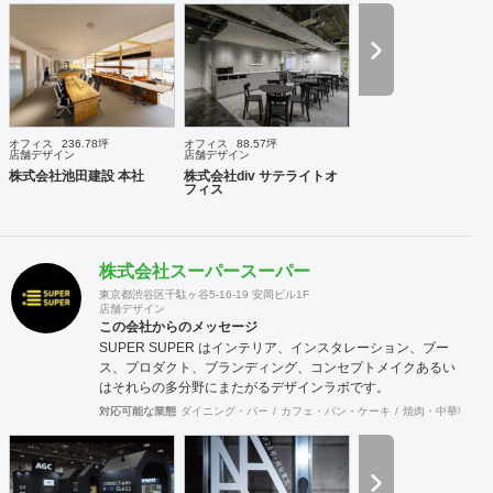
計・ランドスケープデザイン等の専門家と協働し、大規模建
築物や高度な設計にも対応致します。 ご要望に合わせて、設
計・デザインに加えて、予算管理・工程管理・別途工事の一
括管理等を含めたプロジェクトマネジメントを担い、ワンス
トップでのプロジェクト推進を行います。発注管理における
クライアントのご負担を軽減するとともに、第三者的な立場
からプロセスを適切に管理することで、クライアントの利益
オフィス
236.78坪
オフィス
88.57坪
に適うコスト管理と、工事品質の向上を実現致します。 ま
店舗デザイン
店舗デザイン
た、新規サービス立上げやリブランディングに際しては、空
株式会社池田建設 本社
株式会社div サテライトオ
フィス
間デザイン的な見地から事業企画やCI計画・デザインマニュ
アル作成等も提案させて頂きます。 海外案件や外資企業様案
件においては、英語での設計・PMサービスをご提供できる
体制を整えています。 ---------------------------------------------------
株式会社スーパースーパー
----------------------------------------------------------------------------------
---------------------------------- 商号： 株式会社ビスポー
東京都渋谷区千駄ヶ谷5-16-19 安岡ビル1F
店舗デザイン
クアーキテクツ / Bespoke architects Inc. 登録： 一
この会社からのメッセージ
級建築士事務所 東京都知事登録 第64040号
SUPER SUPER はインテリア、インスタレーション、ブー
建築士賠償責任補償制度（公益社団法人 日本
ス、プロダクト、ブランディング、コンセプトメイクあるい
建築士連合会） 代表取締役： 丸島 潤 （一級建築士 / 管
はそれらの多分野にまたがるデザインラボです。
理建築士） 所在地： 〒152-0002 東京都目黒区目黒
本町 5-14-14-B1F TEL： 03-6452-4248
対応可能な業態
ダイニング・バー
カフェ・パン・ケーキ
焼肉・中華料理・
FAX： 03-6452-4249 創業： 2016年2月
（法人設立：2020年9月） Webサイト: https://bspk.jp