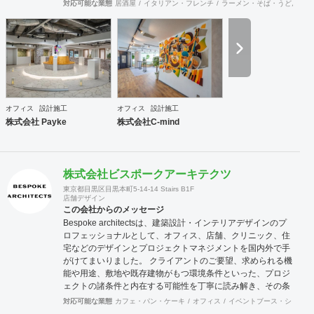
の規模やフェーズによって様々な課題をかかえています。ど
対応可能な業態
居酒屋
イタリアン・フレンチ
ラーメン・そば・うどん
和
のような課題を抱えているのかに向き合うことから始まり、
今後どのような事業戦略を描き、どのような組織になってい
きたいのか。それらを共有することがオフィスデザインのス
タートとなります。 また、オフィスはスタッフにとって一日
の大半を過ごす場所です。機能的かつ快適な空間を作ること
は精神的な安心やモチベーション・作業効率の向上に繋がっ
ていくでしょう。このように、経営面の課題と現場の声をし
っかりとヒアリングした上で、最善なオフィスづくりをご提
オフィス
設計施工
オフィス
設計施工
案させていただきます。
株式会社 Payke
株式会社C-mind
株式会社ビスポークアーキテクツ
東京都目黒区目黒本町5-14-14 Stairs B1F
店舗デザイン
この会社からのメッセージ
Bespoke architectsは、建築設計・インテリアデザインのプ
ロフェッショナルとして、オフィス、店舗、クリニック、住
宅などのデザインとプロジェクトマネジメントを国内外で手
がけてまいりました。 クライアントのご要望、求められる機
能や用途、敷地や既存建物がもつ環境条件といった、プロジ
ェクトの諸条件と内在する可能性を丁寧に読み解き、その条
件でこそ可能な空間環境の豊かさを提案し、カタチにしま
対応可能な業態
カフェ・パン・ケーキ
オフィス
イベントブース・ショール
す。必要に応じて構造設計・設備設計・照明計画・音響設