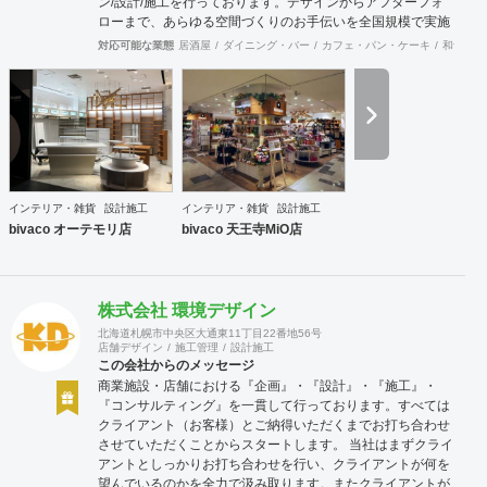
ン/設計/施工を行っております。デザインからアフターフォ
ローまで、あらゆる空間づくりのお手伝いを全国規模で実施
できます。上海にもオフィスがございますので、中国での実
対応可能な業態
居酒屋
ダイニング・バー
カフェ・パン・ケーキ
和食・寿
施も可能です。
インテリア・雑貨
設計施工
インテリア・雑貨
設計施工
bivaco オーテモリ店
bivaco 天王寺MiO店
株式会社 環境デザイン
北海道札幌市中央区大通東11丁目22番地56号
店舗デザイン
施工管理
設計施工
この会社からのメッセージ
商業施設・店舗における『企画』・『設計』・『施工』・
『コンサルティング』を一貫して行っております。すべては
クライアント（お客様）とご納得いただくまでお打ち合わせ
させていただくことからスタートします。 当社はまずクライ
アントとしっかりお打ち合わせを行い、クライアントが何を
望んでいるのかを全力で汲み取ります。またクライアントが