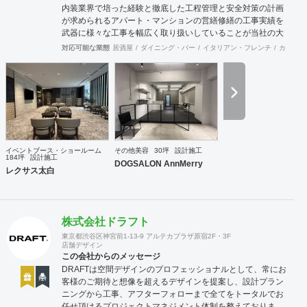
内装業界で培った経験と徹底した工程管理と安全対策の計画
が求められるアパート・マンションの営繕修繕の工事実績を
武器に様々な工事を幅広く取り扱いしていることが当社の大
きな特徴です。
対応可能な業態
居酒屋
ダイニング・バー
イタリアン・フレンチ
カフェ・
イベントブース・ショールーム
その他美容
30坪
設計施工
184坪
設計施工
DOGSALON AnnMerry
レクサス太白
株式会社ドラフト
東京都渋谷区神宮前1-13-9 アルテカプラザ原宿2F・3F
店舗デザイン
この会社からのメッセージ
DRAFTは空間デザインのプロフェッショナルとして、常にお
客様のご期待と想像を超えるデザインを提案し、設計プラン
ニングから工事、アフターフォローまで全てをトータルでお
任せ頂けるプロジェクトマネジメント体制を整えておりま