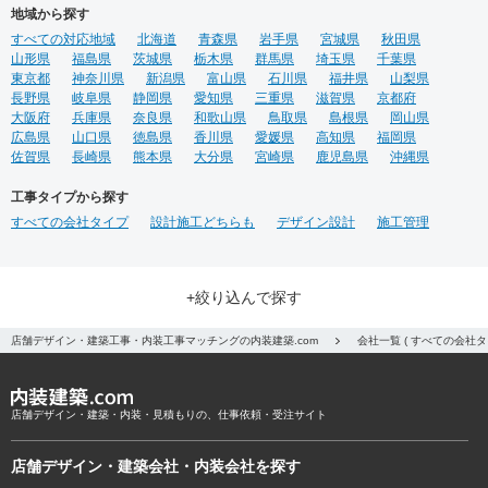
地域から探す
すべての対応地域
北海道
青森県
岩手県
宮城県
秋田県
山形県
福島県
茨城県
栃木県
群馬県
埼玉県
千葉県
東京都
神奈川県
新潟県
富山県
石川県
福井県
山梨県
長野県
岐阜県
静岡県
愛知県
三重県
滋賀県
京都府
大阪府
兵庫県
奈良県
和歌山県
鳥取県
島根県
岡山県
広島県
山口県
徳島県
香川県
愛媛県
高知県
福岡県
佐賀県
長崎県
熊本県
大分県
宮崎県
鹿児島県
沖縄県
工事タイプから探す
すべての会社タイプ
設計施工どちらも
デザイン設計
施工管理
+絞り込んで探す
店舗デザイン・建築工事・内装工事マッチングの内装建築.com
会社一覧 ( すべての会
店舗デザイン・建築・内装・見積もりの、仕事依頼・受注サイト
店舗デザイン・建築会社・内装会社を探す