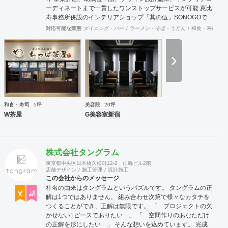
ーディネートまで一貫したワンストップサービスが可能 恵比
寿事務所併設のインテリアショップ「其の伍」SONOGOで
はオリジナル家具をはじめアンティーク骨董家具の販売もし
対応可能な業態
ダイニング・バー
ラーメン・そば・うどん
和食・寿司
焼
ています。
和食・寿司
5坪
美容院
20坪
W茶屋
G美容室新宿
株式会社タングラム
東京都中央区日本橋久松町12-2 山脇ビル2階
店舗デザイン
施工管理
設計施工
この会社からのメッセージ
社名の由来はタングラムというパズルです。 タングラムの正
解は1つではありません。 組み合わせ次第で様々なカタチを
つくることができ、正解は無限です。 「 プロジェクトの欠
かせない1ピースでありたい 」 「 空間作りのあなただけ
の正解を形にしたい 」 そんな想いを込めています。 完成