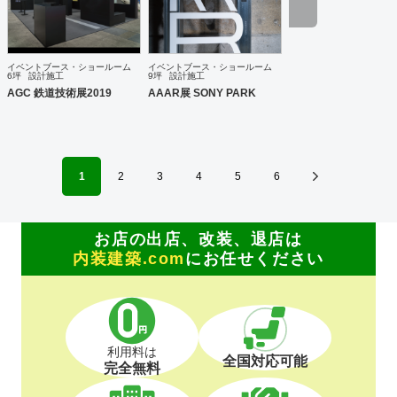
イベントブース・ショールーム
イベントブース・ショールーム
6坪
設計施工
9坪
設計施工
AGC 鉄道技術展2019
AAAR展 SONY PARK
1
2
3
4
5
6
お店の出店、改装、退店は
内装建築.com
にお任せください
利用料は
全国対応可能
完全無料