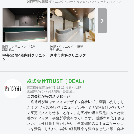
り、その想いを具現化できるデザインと施工を心掛け、 創業
対応可能な業態
ダイニング・バー
カフェ・パン・ケーキ
オフィス
イベン
50年を超える安心と経験をもとに社員一丸となって取り組ん
でおります。 お客様満足を追求し「あなたに出会えてよかっ
た企業」であり続けれるよう貢献していきます。 医療施設に
特化した内装デザイン・施工の提供ブラインド『Clione』も
展開中です！ 是非ご連絡をお待ちしております！！
医院・クリニック
49坪
医院・クリニック
46坪
設計施工
設計施工
中央区消化器内科クリニッ
厚木市内科クリニック
ク
株式会社TRUST（IDEAL）
東京都多摩市山王下1-12-12 福満ビル2F
店舗デザイン
施工管理
設計施工
この会社からのメッセージ
「経営者が選ぶオフィスデザイン会社No.1」獲得いたしまし
た！ オフィス移転やリニューアルを、ただの引越しやデザイ
ン変更で終わらせることなく、お客様の経営課題にあった最
善のオフィス・事務所環境をつくります。 離職率を低下させ
たい、女性社員を増やしたい、事業部間のコミュニケーショ
ンを活発にしたい、会社の経営理念を浸透させたい等、会社