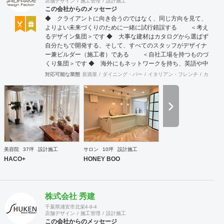
店舗デザイン
施工管理
設計施工
この会社からのメッセージ
◆ クライアントに向き合うのではなく、同じ方向を見て、
よりよい未来づくりのために一緒に試行錯誤する ＜考え
るデザイン集団＞です ◆ 大事な建材はカタログから選ばず
自分たちで開発する、そして、すべてのスタッフがデザイナ
ー兼ビルダー（施工者）である ＜自社工場を持つものづ
くり集団＞です ◆ 海外にもネットワークを持ち、英語や中
国語に堪能なスタッフたちが、海外から国内への出店をスム
対応可能な業態
居酒屋
ダイニング・バー
イタリアン・フレンチ
カフェ・
ーズに実現させる ＜国境のない設計集団＞です 設計施
工案件、設計＋造作物の案件、施工案件、造作物制作など、
多様な請負形態が可能です。工場では金属を中心にさまざま
な素材を用いた制作が可能で、例えば通常デザイン性とは無
縁な特定防火設備（鉄扉）などにも高いデザイン性を施すこ
とも可能です。 GRIDFRAME とりかえのきかない空間
https://gridframe.co.jp/ Synes(シネス) 霧のようなやわらか
な空間 http://synes.jp/ SOTOCHIKU 時間の蓄積を取り
美容院
37坪
設計施工
サロン
10坪
設計施工
込む空間 https://sotochiku.com/
HACO+
HONEY BOO
株式会社 秀建
千葉県浦安市北栄4-9-4
店舗デザイン
施工管理
設計施工
この会社からのメッセージ