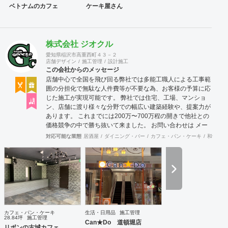
ベトナムのカフェ
ケーキ屋さん
株式会社 ジオクル
愛知県稲沢市高重西町４３－２
店舗デザイン
施工管理
設計施工
この会社からのメッセージ
店舗中心で全国を飛び回る弊社では多能工職人による工事範
囲の分担化で無駄な人件費等が不要な為、お客様の予算に応
じた施工が実現可能です。 弊社では住宅、工場、マンショ
ン、店舗に渡り様々な分野での幅広い建築経験や、提案力が
あります。 これまでには200万〜700万程の開きで他社との
価格競争の中で勝ち抜いて来ました。 お問い合わせは メー
ル（tenperhide31@icloud.com）からも承ります。 その他：
対応可能な業態
居酒屋
ダイニング・バー
カフェ・パン・ケーキ
和食・寿
道具商 愛知県公安委員会許可 第542642304700号
カフェ・パン・ケーキ
生活・日用品
施工管理
28.84坪
施工管理
Can★Do 道頓堀店
リボンの古城カフェ