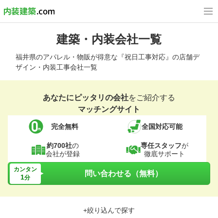
建築・内装会社一覧
福井県のアパレル・物販が得意な『祝日工事対応』の店舗デ
ザイン・内装工事会社一覧
あなたにピッタリの会社
をご紹介する
マッチングサイト
完全無料
全国対応可能
約700社
の
専任スタッフ
が
会社が登録
徹底サポート
カンタン
問い合わせる（無料）
1
分
+絞り込んで探す