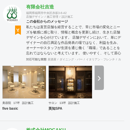
有限会社吉造
福岡県福岡市中央区赤坂3-6-42
店舗デザイン
施工管理
設計施工
この会社からのメッセージ
私たちは直営店舗を経営することで、常に市場の変化とニー
ズを敏感に感じ取り、情報と概念を更新し続け、生きた店舗
デザインを心がけています。 店舗デザインにおいて、単にデ
ザイナーの自己満足な作品発表の場ではなく、利益を生み、
オーナーやスタッフが生涯を通じ働く「職場」であることを
忘れてはならないと考えています。 使いやすく、そして居心
地がよく、時代の流れに左右されない強さを持った店舗デザ
対応可能な業態
居酒屋
ダイニング・バー
イタリアン・フレンチ
カフェ・
インを私たちは提案します。 また、グループ会社に不動産事
業と開業コンサルティング事業をそなえており、テナント・
出店地選びや資金調達から実践に基づいたサポートが可能で
す。 まずはお気軽に、ご相談ください。
美容院
17坪
設計施工
サロン
13坪
設計施工
five basic
英知SPA