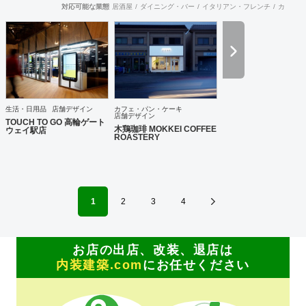
性を秘めた解決策を導き出します。そして、常に世界を意識
対応可能な業態
居酒屋
ダイニング・バー
イタリアン・フレンチ
カフェ・
しながら、未来へ挑戦し続けます。 【デザインコンテンツ】
空間デザイン：店舗、施設、住宅、展示など 空間体験を通じ
て、人と場所との心地の良い関係性をつくります。 プロダク
トデザイン：家具、道具、生活雑貨、乗り物など 立体化され
たデザインを体感することで、愛着という無形の財産を築き
ます。 グラフィックデザイン：VI、ロゴ、パッケージ、ブッ
ク、広告、サイン計画など 視覚体験を可能にすることによっ
て、未来のヴィジョンや価値を明確化します。 WEB / UI デ
生活・日用品
店舗デザイン
カフェ・パン・ケーキ
ザイン：Web、映像、インタラクティブサイン、デジタルサ
店舗デザイン
TOUCH TO GO 高輪ゲート
イネージなど コミュニケーションのデジタル化することで、
木鶏珈琲 MOKKEI COFFEE
ウェイ駅店
ROASTERY
生活の多様性を図ります。 アートディレクション：広告、装
幀、パッケージ、インタラクティブ、映像、環境・空間など
社会の様々な局面から、全体のルールや方向を指向し、求心
力を生みます。 【実績】 中古車大手Gulliver、JR東日本、
JR東日本スタートアップ株式会社、株式会社TOUCH TO
GO、無人決済店舗TOUCH TO GO、ANA FESTA株式会社、
1
2
3
4
ファミリーマート・ファミマ!!・トモニーなどの無人決済デ
ザイン店舗、KINOKUNIYA Sutto、桂由美ブライダルハウス
など大手企業や個人問わず実績多数。
お店の出店、改装、退店は
内装建築.com
にお任せください