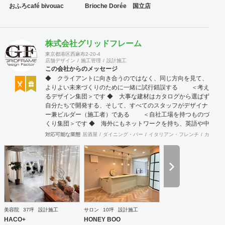
おふろcafé bivouac
Brioche Dorée 国立店
株式会社グリッドフレーム
東京都港区西麻布2-20-4
店舗デザイン
施工管理
設計施工
この会社からのメッセージ
◆ クライアントに向き合うのではなく、同じ方向を見て、
よりよい未来づくりのために一緒に試行錯誤する ＜考え
るデザイン集団＞です ◆ 大事な建材はカタログから選ばず
自分たちで開発する、そして、すべてのスタッフがデザイナ
ー兼ビルダー（施工者）である ＜自社工場を持つものづ
くり集団＞です ◆ 海外にもネットワークを持ち、英語や中
国語に堪能なスタッフたちが、海外から国内への出店をスム
対応可能な業態
居酒屋
ダイニング・バー
イタリアン・フレンチ
カフェ・
ーズに実現させる ＜国境のない設計集団＞です 設計施
工案件、設計＋造作物の案件、施工案件、造作物制作など、
多様な請負形態が可能です。工場では金属を中心にさまざま
な素材を用いた制作が可能で、例えば通常デザイン性とは無
縁な特定防火設備（鉄扉）などにも高いデザイン性を施すこ
とも可能です。 GRIDFRAME とりかえのきかない空間
https://gridframe.co.jp/ Synes(シネス) 霧のようなやわらか
な空間 http://synes.jp/ SOTOCHIKU 時間の蓄積を取り
美容院
37坪
設計施工
サロン
10坪
設計施工
込む空間 https://sotochiku.com/
HACO+
HONEY BOO