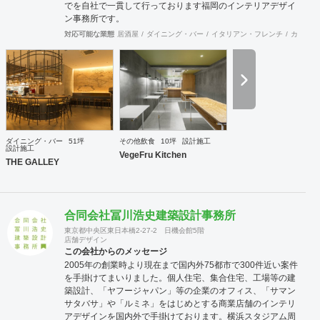
でを自社で一貫して行っております福岡のインテリアデザイ
ン事務所です。
対応可能な業態
居酒屋
ダイニング・バー
イタリアン・フレンチ
カフェ・
ダイニング・バー
51坪
その他飲食
10坪
設計施工
設計施工
VegeFru Kitchen
THE GALLEY
合同会社冨川浩史建築設計事務所
東京都中央区東日本橋2-27-2 日機会館5階
店舗デザイン
この会社からのメッセージ
2005年の創業時より現在まで国内外75都市で300件近い案件
を手掛けてまいりました。個人住宅、集合住宅、工場等の建
築設計、「ヤフージャパン」等の企業のオフィス、「サマン
サタバサ」や「ルミネ」をはじめとする商業店舗のインテリ
アデザインを国内外で手掛けております。横浜スタジアム周