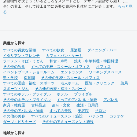
店舗物件が決まっているところをスタートとし、デザイン設計から施工（工
事）の着工、そして竣工までに必要な費用を具体的にご紹介します。
もっと見
る
業種から探す
すべての得意な業種
すべての飲食
居酒屋
ダイニング・バー
イタリアン・フレンチ
カフェ・パン・ケーキ
ラーメン・そば・うどん
和食・寿司
焼肉・中華料理・韓国料理
その他の飲食
すべての学校・スクール・オフィス
オフィス
イベントブース・ショールーム
エントランス
ワーキングスペース
塾・学校
保育園
その他の学校・スクール・オフィス
すべての医療・福祉・スポーツ
老人ホーム
医院・クリニック
薬局
スポーツ・ジム
その他の医療・福祉・スポーツ
すべてのホテル・ブライダル
ホテル
ブライダル
その他のホテル・ブライダル
すべてのアパレル・物販
アパレル
家具・雑貨屋
食料品店
趣味・文化
生活・日用品
その他のアパレル・物販
すべての美容
美容院
サロン
その他の美容
すべてのアミューズメント施設
パチンコ
カラオケ
ダーツ・ビリヤード
その他のアミューズメント施設
地域から探す