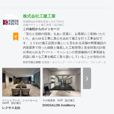
株式会社工建工業
宮城県仙台市泉区長命ヶ丘4丁目9-6
店舗デザイン
施工管理
設計施工
この会社からのメッセージ
「安心と信頼の技術」をあい言葉に、お客様にご依頼いただ
いた、あらゆる工事に真心を込めて施工を行う工事会社で
す。 とりわけ施工品質が厳しいと言われる店舗や商業施設の
内装業界で培った経験と徹底した工程管理と安全対策の計画
が求められるアパート・マンションの営繕修繕の工事実績を
武器に様々な工事を幅広く取り扱いしていることが当社の大
きな特徴です。
対応可能な業態
居酒屋
ダイニング・バー
イタリアン・フレンチ
カフェ・
イベントブース・ショールーム
その他美容
30坪
設計施工
184坪
設計施工
DOGSALON AnnMerry
レクサス太白