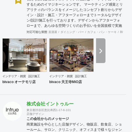
するためのイマジネーションです。 マーケティング感覚とリ
アリティのバランスをイメージしたコンセプト創りからデザ
イン・設計・施工・アフターフォローまでトータルなデザイ
ン/設計/施工を行っております。デザインからアフターフォ
ローまで、あらゆる空間づくりのお手伝いを全国規模で実施
できます。上海にもオフィスがございますので、中国での実
対応可能な業態
居酒屋
ダイニング・バー
カフェ・パン・ケーキ
和食・寿
施も可能です。
インテリア・雑貨
設計施工
インテリア・雑貨
設計施工
bivaco オーテモリ店
bivaco 天王寺MiO店
株式会社イントゥルー
東京都渋谷区恵比寿西1-17-6-101
店舗デザイン
この会社からのメッセージ
商業施設を中心とした店舗デザイン、物販店、飲食店、ショ
ールーム、サロン、クリニック、オフィスまで様々なジャン