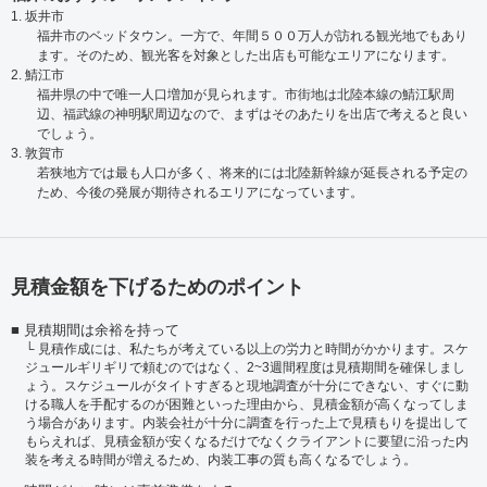
1. 坂井市
福井市のベッドタウン。一方で、年間５００万人が訪れる観光地でもあり
ます。そのため、観光客を対象とした出店も可能なエリアになります。
2. 鯖江市
福井県の中で唯一人口増加が見られます。市街地は北陸本線の鯖江駅周
辺、福武線の神明駅周辺なので、まずはそのあたりを出店で考えると良い
でしょう。
3. 敦賀市
若狭地方では最も人口が多く、将来的には北陸新幹線が延長される予定の
ため、今後の発展が期待されるエリアになっています。
見積金額を下げるためのポイント
見積期間は余裕を持って
見積作成には、私たちが考えている以上の労力と時間がかかります。スケ
ジュールギリギリで頼むのではなく、2~3週間程度は見積期間を確保しまし
ょう。スケジュールがタイトすぎると現地調査が十分にできない、すぐに動
ける職人を手配するのが困難といった理由から、見積金額が高くなってしま
う場合があります。内装会社が十分に調査を行った上で見積もりを提出して
もらえれば、見積金額が安くなるだけでなくクライアントに要望に沿った内
装を考える時間が増えるため、内装工事の質も高くなるでしょう。