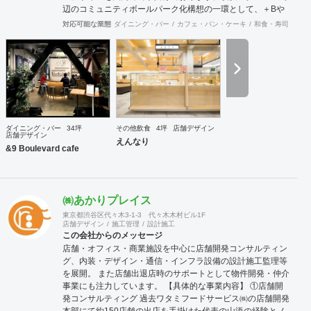
辺のコミュニティボールパーク化構想の一環として、＋Bや
THEBAYS等の空間群のデザインにも参画。各種クリエイタ
対応可能な業態
ダイニング・バー
カフェ・パン・ケーキ
和食・寿司
オフ
ーとの協業も多く、活動内容は多分野多岐に渡ります。設計
を目的ではなく手段と捉えておりますが、初めての事にチャ
レンジする方々から御相談頂く事も多く、設計に入る前の構
想段階のコンサルティングからデザイン・設計監理までを一
貫して手掛けることもできます。
ダイニング・バー
34坪
その他飲食
4坪
店舗デザイン
店舗デザイン
えんなり
&9 Boulevard cafe
㈱あかりプレイス
東京都渋谷区代々木3-1-3 代々木木村ビル1F
店舗デザイン
施工管理
設計施工
この会社からのメッセージ
店舗・オフィス・商業施設を中心に店舗開発コンサルティン
グ、内装・デザイン・通信・インフラ設備の設計施工監理等
を展開。 また店舗出退店時のサポートとして物件開発・仲介
事業にも注力しています。 【具体的な事業内容】 ①店舗開
発コンサルティング 過去ワタミフードサービス㈱の店舗開発
本部にて約150店舗の出店を手掛けた代表の山添の経験とノ