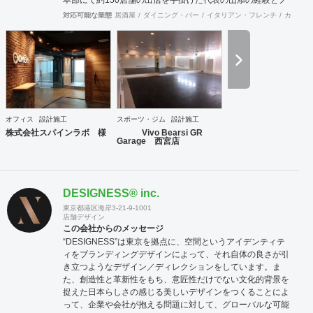
ウハウが凝縮した事業。 物件開発だけではなく、店舗の出店
対応可能な業態
居酒屋
ダイニング・バー
イタリアン・フレンチ
カフェ・
戦略の立案や店舗開発育成コンサルティングまで、店舗開発
に関わる全ての業務をトータル的にサポート致します。 ②内
装工事・施工監理 会社設立から36年目という豊富な経験実
績により、高い技術を持った職人と経験豊富な現場監理によ
り、店舗デザイン設計から施工監理までを一括してワンスト
ップでご提供いたします。 ③不動産仲介（店舗・オフィス仲
介、サブリース） 多くの出退店に携わってきたネットワーク
を活かし、退店前情報から居抜き物件情報や首都圏を中心に
オフィス
設計施工
スポーツ・ジム
設計施工
全国のオフィスビルや店舗物件の情報を集約し、出店希望の
株式会社スパインラボ 様
Vivo Bearsi GR
多い都心部、郊外主要駅をはじめ、ロードサイドの主要幹線
Garage 西宮店
道路において日々、物件開拓を行っております。 【弊社ホー
ムページ】 https://acari-place.co.jp/
DESIGNESS®︎ inc.
東京都港区海岸3-21-9-1001
店舗デザイン
この会社からのメッセージ
“DESIGNESS”は東京を拠点に、空間というアイデンティテ
ィをブランディングデザインによって、それ自体の良さが引
き立つようなデザイン／ディレクションをしています。ま
た、創造性と革新性をもち、意匠性だけでない文化的背景を
捉えた日本らしさの感じる美しいデザインをつくることによ
って、企業や会社が抱える問題に対して、グローバルな可能