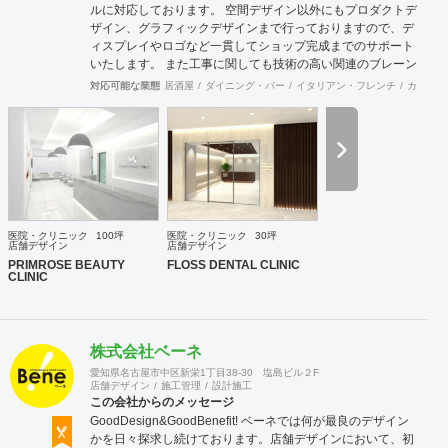
ルに対応しております。 空間デザイン以外にもプロダクトデ
ザイン、グラフィックデザインまで行っておりますので、デ
ィスプレイやロゴなど一貫してショップ完成までのサポート
いたします。 また工事に関しても技術の高い関連のブレーン
が全国にいるため首都圏はもとより地方の案件まで対応が可
対応可能な業態
居酒屋
ダイニング・バー
イタリアン・フレンチ
カフェ・
能です。 大手の企業様から個人様まで、お客様のニーズに真
摯に向き合い、常にハイクオリティなデザインを提供いたし
ます。
医院・クリニック
100坪
医院・クリニック
30坪
店舗デザイン
店舗デザイン
PRIMROSE BEAUTY
FLOSS DENTAL CLINIC
CLINIC
株式会社ベーネ
愛知県名古屋市中区新栄1丁目38-30 塩島ビル２F
店舗デザイン
施工管理
設計施工
この会社からのメッセージ
GoodDesign&GoodBenefit! ベーネでは何が最良のデザイン
かを日々探求し続けております。店舗デザインにおいて、初