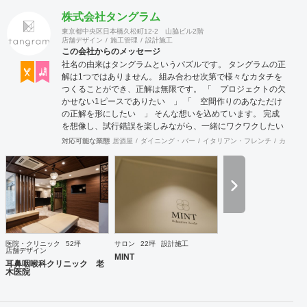
株式会社タングラム
東京都中央区日本橋久松町12-2 山脇ビル2階
店舗デザイン
施工管理
設計施工
この会社からのメッセージ
社名の由来はタングラムというパズルです。 タングラムの正
解は1つではありません。 組み合わせ次第で様々なカタチを
つくることができ、正解は無限です。 「 プロジェクトの欠
かせない1ピースでありたい 」 「 空間作りのあなただけ
の正解を形にしたい 」 そんな想いを込めています。 完成
を想像し、試行錯誤を楽しみながら、 ​一緒にワクワクしたい
と思っています。
対応可能な業態
居酒屋
ダイニング・バー
イタリアン・フレンチ
カフェ・
医院・クリニック
52坪
サロン
22坪
設計施工
店舗デザイン
MINT
耳鼻咽喉科クリニック 老
木医院