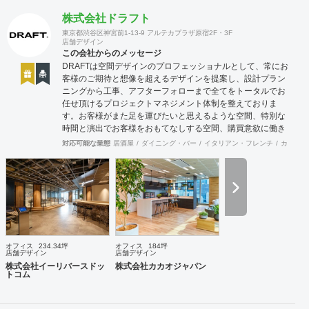
株式会社ドラフト
東京都渋谷区神宮前1-13-9 アルテカプラザ原宿2F・3F
店舗デザイン
この会社からのメッセージ
DRAFTは空間デザインのプロフェッショナルとして、常にお
客様のご期待と想像を超えるデザインを提案し、設計プラン
ニングから工事、アフターフォローまで全てをトータルでお
任せ頂けるプロジェクトマネジメント体制を整えておりま
す。お客様がまた足を運びたいと思えるような空間、特別な
時間と演出でお客様をおもてなしする空間、購買意欲に働き
かけるレイアウトとVMD、ブランド力を高める空間演出な
対応可能な業態
居酒屋
ダイニング・バー
イタリアン・フレンチ
カフェ・
ど、多くの方々に満足していただける店舗デザインに自信を
持っております。 ご希望されるイメージ、コストに関する不
安要素、 新規オープン、移転・改装に関するスケジュール、
ほか不明点など、まずはお気軽にお問い合わせください。
オフィス
234.34坪
オフィス
184坪
店舗デザイン
店舗デザイン
株式会社イーリバースドッ
株式会社カカオジャパン
トコム