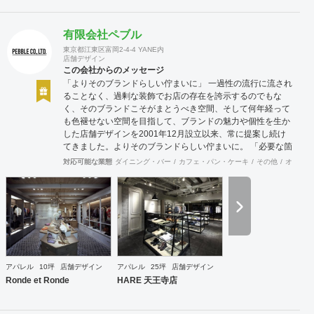
有限会社ペブル
東京都江東区富岡2-4-4 YANE内
店舗デザイン
この会社からのメッセージ
「よりそのブランドらしい佇まいに」 一過性の流行に流され
ることなく、過剰な装飾でお店の存在を誇示するのでもな
く、そのブランドこそがまとうべき空間、そして何年経って
も色褪せない空間を目指して、ブランドの魅力や個性を生か
した店舗デザインを2001年12月設立以来、常に提案し続け
てきました。よりそのブランドらしい佇まいに。 「必要な箇
所に、必要なデザインを」 2012年からはさらにその思いを
対応可能な業態
ダイニング・バー
カフェ・パン・ケーキ
その他
オフィス
発展させ、店舗デザインに限らず、グラフィックデザインか
らブランディングまで総合的にブランドの出店をバックアッ
プできる体制も整えてきました。そのブランドにとってまず
何を優先すべきか、何が本当に必要なのか、そこをきちんと
アドバイスできる会社でありたいと思っています。 業務内容
・店舗設計（物販店／飲食店／美容室など） ・ブランディン
グ及びディレクション業務 ・出店におけるトータルデザイン
・住宅リノベーション ・家具及び什器デザイン
アパレル
10坪
店舗デザイン
アパレル
25坪
店舗デザイン
Ronde et Ronde
HARE 天王寺店