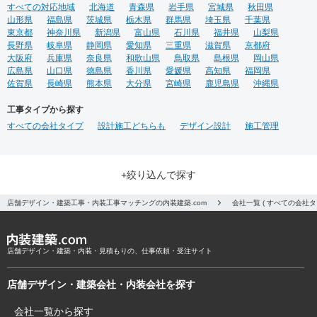
すべての対応地域
北海道
青森県
岩手県
宮城県
秋田県
山形県
福島県
茨城県
栃木県
群馬県
埼玉県
千葉県
東京都
神奈川県
新潟県
富山県
石川県
福井県
山梨県
長野県
岐阜県
静岡県
愛知県
三重県
滋賀県
京都府
大阪府
兵庫県
奈良県
和歌山県
鳥取県
島根県
岡山県
広島県
山口県
徳島県
香川県
愛媛県
高知県
福岡県
佐賀県
長崎県
熊本県
大分県
宮崎県
鹿児島県
沖縄県
工事タイプから探す
すべての会社タイプ
設計施工どちらも
デザイン設計
施工管理
+絞り込んで探す
店舗デザイン・建築工事・内装工事マッチングの内装建築.com
会社一覧 ( すべての会社
店舗デザイン・建築・内装・見積もりの、仕事依頼・受注サイト
店舗デザイン・建築会社・内装会社を探す
会社一覧から探す