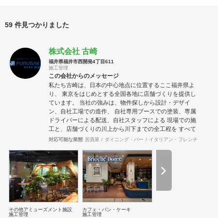
59 件見つかりました
株式会社 古崎
福井県福井市西開発4丁目611
施工管理
この会社からのメッセージ
私たち古崎は、日本の中心地点に位置するここ福井県よ
り、 東京をはじめとする全国各地に店舗づくりを提供し
ています。 当社の強みは、物件探しから設計・デザイ
ン、自社工場での造作、 自社専用ブースでの塗装、専属
ドライバーによる配送、自社スタッフによる 現場での施
工と、店舗づくりの川上から川下までの全工程を すべて
自社スタッフで一貫してプロデュースできること。 店舗
対応可能な業態
居酒屋
ダイニング・バー
イタリアン・フレンチ
カフェ
づくり・内装工事はぜひ、私たち古崎の団結力におまか
せくださいませ。
その他アミューズメント施設
カフェ・パン・ケーキ
施工管理
施工管理