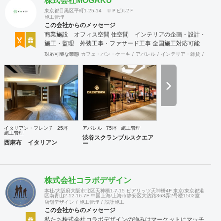
株式会社MOGAKU
東京都目黒区平町1-25-14 ＵＰビル2Ｆ
施工管理
この会社からのメッセージ
商業施設 オフィス空間 住空間 インテリアの企画・設計・
施工・監理 外装工事・ファサード工事 全国施工対応可能
対応可能な業態
カフェ・パン・ケーキ
アパレル
インテリア・雑貨
趣味・
イタリアン・フレンチ
25坪
アパレル
75坪
施工管理
施工管理
渋谷スクランブルスクエア
西麻布 イタリアン
ー
株式会社コラボデザイン
本社/大阪府大阪市北区天神橋1-7-15 ビアリッツ天神橋4F 東京/東京都港
区南青山2-12-16-7F 中国上海/上海市静安区大沽路368弄2号楼1502室
店舗デザイン
施工管理
設計施工
この会社からのメッセージ
私たち株式会社コラボデザインの強みはマーケットにマッチ