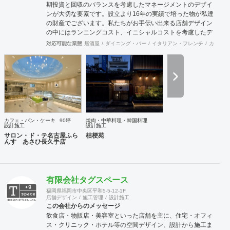
期投資と回収のバランスを考慮したマネージメントのデザイ
ンが大切な要素です。設立より16年の実績で培った物が私達
の財産でございます。私たちがお手伝い出来る店舗デザイン
の中にはランニングコスト、イニシャルコストを考慮したデ
ザイン、機能性、利便性が良いデザインそして人々をワクワ
対応可能な業態
居酒屋
ダイニング・バー
イタリアン・フレンチ
カフェ・
クさせるデザイン。これらの総合力が相まって
GoodDesign&GoodBenefit!と言えると考えます。皆様に最高
のデザインパフォーマンスをお約束致します！
カフェ・パン・ケーキ
90坪
焼肉・中華料理・韓国料理
設計施工
設計施工
サロン・ド・テ名古屋ふら
桔梗苑
んす あさひ長久手店
有限会社タグスペース
福岡県福岡市中央区平和5-5-12-1F
店舗デザイン
施工管理
設計施工
この会社からのメッセージ
飲食店・物販店・美容室といった店舗を主に、住宅・オフィ
ス・クリニック・ホテル等の空間デザイン、設計から施工ま