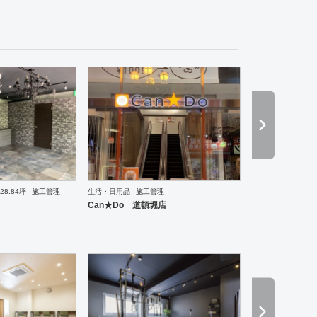
・うどん
その他
28.84坪
施工管理
生活・日用品
施工管理
理・韓国料理
オフィス
イベントブース・ショールーム
塾・学校
保育園
老人ホーム
医院
Can★Do 道頓堀店