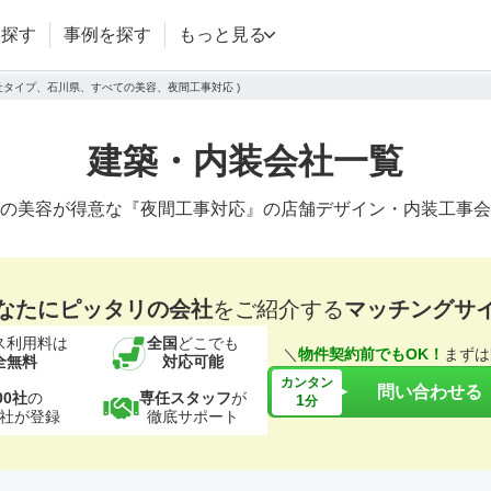
を探す
事例を探す
もっと見る
会社タイプ、石川県、すべての美容、夜間工事対応 )
建築・内装会社一覧
の美容が得意な『夜間工事対応』の店舗デザイン・内装工事会
なたにピッタリの会社
をご紹介する
マッチングサ
ス利用料は
全国
どこでも
＼
物件契約前でもOK！
まずは
全無料
対応可能
カンタン
問い合わせる
00社
の
専任スタッフ
が
1
分
社が登録
徹底サポート