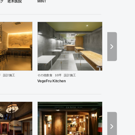
ク 老木医院
MINT
ーメン・そば・うどん
和食・寿司
焼肉・中華料理・韓国料理
その他
オフィス
イベントブ
坪
設計施工
その他飲食
10坪
設計施工
VegeFru Kitchen