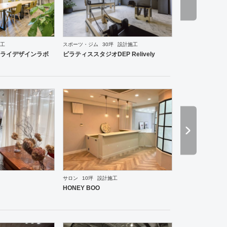
工
スポーツ・ジム
30坪
設計施工
ーメン・そば・うどん
和食・寿司
焼肉・中華料理・韓国料理
その他
オフィス
イベントブ
ライデザインラボ
ピラティススタジオDEP Relively
サロン
10坪
設計施工
ーメン・そば・うどん
和食・寿司
焼肉・中華料理・韓国料理
その他
オフィス
イベントブ
HONEY BOO