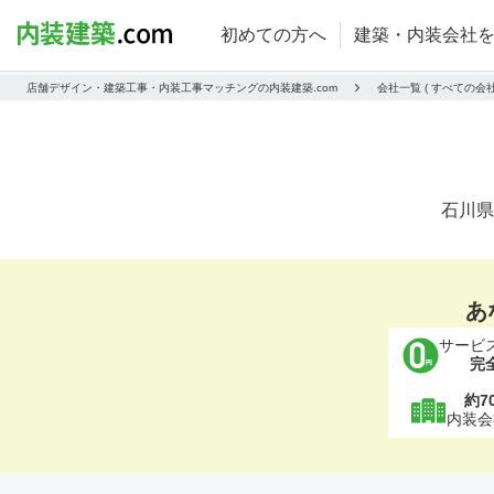
初めての方へ
建築・内装会社
店舗デザイン・建築工事・内装工事マッチングの内装建築.com
会社一覧 ( すべての
石川県
あ
サービ
完
約7
内装会