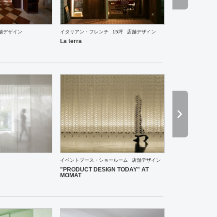
舗デザイン
イタリアン・フレンチ
15坪
店舗デザイン
食・寿司
焼肉・中華料理・韓国料理
その他
オフィス
イベントブース・ショールーム
エン
La terra
食・寿司
焼肉・中華料理・韓国料理
オフィス
イベントブース・ショールーム
エントランス
イベントブース・ショールーム
店舗デザイン
"PRODUCT DESIGN TODAY" AT
MOMAT