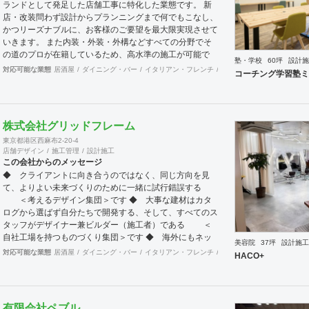
ランドとして発足した店舗工事に特化した業態です。 新
店・改装問わず設計からプランニングまで何でもこなし、
かつリーズナブルに、お客様のご要望を最大限実現させて
いきます。 また内装・外装・外構などすべての分野でそ
の道のプロが在籍しているため、高水準の施工が可能で
塾・学校
60坪
設計施
す。 出来上がった時に綺麗なのは当たり前！腕の良さは
対応可能な業態
居酒屋
ダイニング・バー
イタリアン・フレンチ
カフェ・パン・ケーキ
ラ
コーチング学習塾ミ
年数が経てば経つほど実感できます。 そして、
SANFUKUの職人は施工力だけでなくコミニケーション力
に優れています。 お客様が安心してオープンできるよう
きめ細やかな対応を心がけています。
株式会社グリッドフレーム
東京都港区西麻布2-20-4
店舗デザイン
施工管理
設計施工
この会社からのメッセージ
◆ クライアントに向き合うのではなく、同じ方向を見
て、よりよい未来づくりのために一緒に試行錯誤する
＜考えるデザイン集団＞です ◆ 大事な建材はカタ
ログから選ばず自分たちで開発する、そして、すべてのス
タッフがデザイナー兼ビルダー（施工者）である ＜
自社工場を持つものづくり集団＞です ◆ 海外にもネッ
美容院
37坪
設計施工
トワークを持ち、英語や中国語に堪能なスタッフたちが、
対応可能な業態
居酒屋
ダイニング・バー
イタリアン・フレンチ
カフェ・パン・ケーキ
ラ
HACO+
海外から国内への出店をスムーズに実現させる ＜国
境のない設計集団＞です 設計施工案件、設計＋造作物の
案件、施工案件、造作物制作など、多様な請負形態が可能
です。工場では金属を中心にさまざまな素材を用いた制作
有限会社ペブル