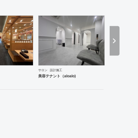
サロン
設計施工
薬局
スポーツ・ジム
その他
ホテル
ブライダル
美容院
サロン
その他
ダイニング・
美容テナント（aloalo)