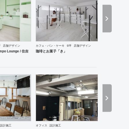
坪
店舗デザイン
カフェ・パン・ケーキ
9坪
店舗デザイン
ワーキングスペース
医院・クリニック
薬局
その他
アパレル
インテリア・雑貨
食飯店
po Lounge / 住吉
珈琲とお菓子「き」
ーメン・そば・うどん
焼肉・中華料理・韓国料理
その他
オフィス
イベントブース・ショール
設計施工
オフィス
設計施工