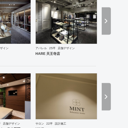
ザイン
アパレル
25坪
店舗デザイン
・ショールーム
エントランス
ワーキングスペース
その他
ホテル
ブライダル
その他
ア
HARE 天王寺店
坪
店舗デザイン
サロン
22坪
設計施工
ーメン・そば・うどん
和食・寿司
焼肉・中華料理・韓国料理
その他
オフィス
イベントブ