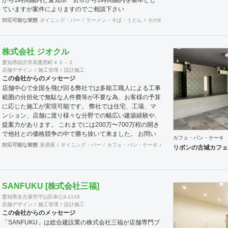
ていますが案件によりますのでご相談下さい
対応可能な業態
ダイニング・バー
ラーメン・そば・うどん
その他
美容院
ラーメン・そば
株式会社 ジオクル
愛知県稲沢市高重西町４３－２
店舗デザイン
施工管理
設計施工
この会社からのメッセージ
店舗中心で全国を飛び回る弊社では多能工職人による工事
範囲の分担化で無駄な人件費等が不要な為、お客様の予算
に応じた施工が実現可能です。 弊社では住宅、工場、マ
ンション、店舗に渡り様々な分野での幅広い建築経験や、
提案力があります。 これまでには200万〜700万程の開き
で他社との価格競争の中で勝ち抜いて来ました。 お問い
カフェ・パン・ケーキ
合わせは メール（tenperhide31@icloud.com）からも承
対応可能な業態
居酒屋
ダイニング・バー
カフェ・パン・ケーキ
和食・寿司
焼肉・中華料
リボンの古城カフェ
ります。 その他：道具商 愛知県公安委員会許可 第
542642304700号
SANFUKU [株式会社三福]
愛知県名古屋市守山区幸心3-1119
店舗デザイン
施工管理
設計施工
この会社からのメッセージ
「SANFUKU」は総合建設業の株式会社三福が店舗専門ブ