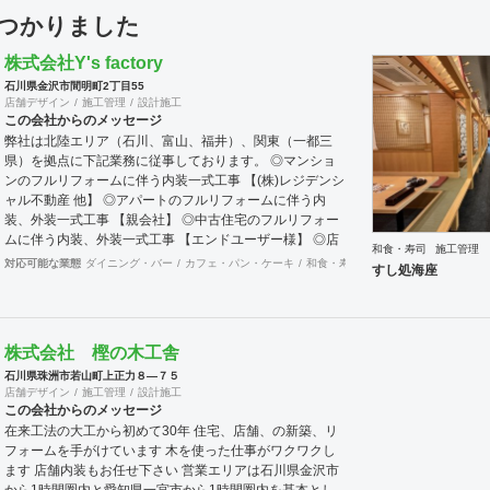
見つかりました
株式会社Y's factory
石川県金沢市間明町2丁目55
店舗デザイン
施工管理
設計施工
この会社からのメッセージ
弊社は北陸エリア（石川、富山、福井）、関東（一都三
県）を拠点に下記業務に従事しております。 ◎マンショ
ンのフルリフォームに伴う内装一式工事 【(株)レジデンシ
ャル不動産 他】 ◎アパートのフルリフォームに伴う内
装、外装一式工事 【親会社】 ◎中古住宅のフルリフォー
ムに伴う内装、外装一式工事 【エンドユーザー様】 ◎店
和食・寿司
施工管理
舗（飲食店、美容サロン 等）の開業・リニューアルに伴
対応可能な業態
ダイニング・バー
カフェ・パン・ケーキ
和食・寿司
オフィス
老人ホーム
すし処海座
う内装一式工事 【オーナー様、平和堂様】 ◎ホテルのリ
ニューアル工事及び各種メンテナンス工事 【アパホテル
(株)】
株式会社 樫の木工舎
石川県珠洲市若山町上正力８―７５
店舗デザイン
施工管理
設計施工
この会社からのメッセージ
在来工法の大工から初めて30年 住宅、店舗、の新築、リ
フォームを手がけています 木を使った仕事がワクワクし
ます 店舗内装もお任せ下さい 営業エリアは石川県金沢市
から1時間圏内と愛知県一宮市から1時間圏内を基本とし