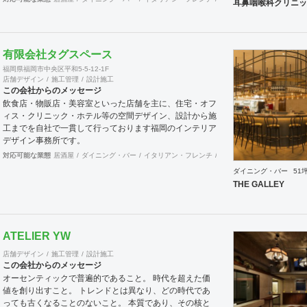
耳鼻咽喉科クリニッ
有限会社タグスペース
福岡県福岡市中央区平和5-5-12-1F
店舗デザイン
施工管理
設計施工
この会社からのメッセージ
飲食店・物販店・美容室といった店舗を主に、住宅・オフ
ィス・クリニック・ホテル等の空間デザイン、設計から施
工までを自社で一貫して行っております福岡のインテリア
デザイン事務所です。
対応可能な業態
居酒屋
ダイニング・バー
イタリアン・フレンチ
カフェ・パン・ケーキ
ラ
ダイニング・バー
51
THE GALLEY
ATELIER YW
店舗デザイン
施工管理
設計施工
この会社からのメッセージ
オーセンティックで普遍的であること。 時代を超えた価
値を創り出すこと。 トレンドとは異なり、どの時代であ
っても古くなることのないこと。 本質であり、その核と