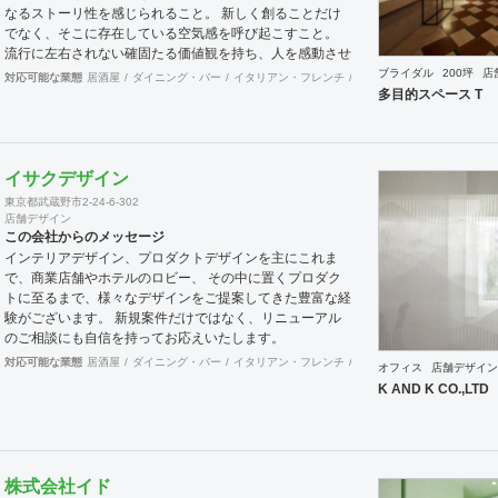
なるストーリ性を感じられること。 新しく創ることだけ
でなく、そこに存在している空気感を呼び起こすこと。
流行に左右されない確固たる価値観を持ち、人を感動させ
られること。 私たちは国際的なバランス感覚を持ちなが
ブライダル
200坪
店
対応可能な業態
居酒屋
ダイニング・バー
イタリアン・フレンチ
カフェ・パン・ケーキ
和
ら、 柔軟に設計デザインすることを心掛けています。 新
多目的スペース T
しいようで新しくないものを作り続けていきたいと考えて
います。
イサクデザイン
東京都武蔵野市2-24-6-302
店舗デザイン
この会社からのメッセージ
インテリアデザイン、プロダクトデザインを主にこれま
で、商業店舗やホテルのロビー、 その中に置くプロダク
トに至るまで、様々なデザインをご提案してきた豊富な経
験がございます。 新規案件だけではなく、リニューアル
のご相談にも自信を持ってお応えいたします。
対応可能な業態
居酒屋
ダイニング・バー
イタリアン・フレンチ
カフェ・パン・ケーキ
和
オフィス
店舗デザイン
K AND K CO.,LTD
株式会社イド