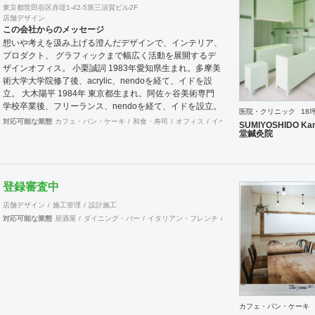
東京都世田谷区赤堤1-42-5第三須賀ビル2F
店舗デザイン
この会社からのメッセージ
想いや考えを汲み上げる澄んだデザインで、インテリア、
プロダクト、 グラフィックまで幅広く活動を展開するデ
ザインオフィス。 小栗誠詞 1983年愛知県生まれ。多摩美
術大学大学院修了後、acrylic、nendoを経て、イドを設
立。 大木陽平 1984年 東京都生まれ。阿佐ヶ谷美術専門
学校卒業後、フリーランス、nendoを経て、イドを設立。
医院・クリニック
18
主な受賞歴にRed Dot Design Award、World Interiors
対応可能な業態
カフェ・パン・ケーキ
和食・寿司
オフィス
イベントブース・ショールーム
SUMIYOSHIDO Kam
News Award Winnerなど
堂鍼灸院
登録審査中
店舗デザイン
施工管理
設計施工
対応可能な業態
居酒屋
ダイニング・バー
イタリアン・フレンチ
カフェ・パン・ケーキ
ラ
カフェ・パン・ケーキ