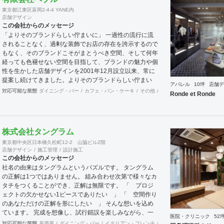
が可能で、例えば通常デザイン性とは無縁な特定防火設備
東京都江東区富岡2-4-4 YANE内
（鉄扉）などにも高いデザイン性を施すことも可能です。
店舗デザイン
GRIDFRAME とりかえのきかない空間
この会社からのメッセージ
https://gridframe.co.jp/ Synes(シネス) 霧のようなやわら
「よりそのブランドらしい佇まいに」 一過性の流行に流
かな空間 http://synes.jp/ SOTOCHIKU 時間の蓄積を
されることなく、過剰な装飾でお店の存在を誇示するので
取り込む空間 https://sotochiku.com/
もなく、そのブランドこそがまとうべき空間、そして何年
経っても色褪せない空間を目指して、ブランドの魅力や個
性を生かした店舗デザインを2001年12月設立以来、常に
提案し続けてきました。よりそのブランドらしい佇まい
アパレル
10坪
店舗デ
に。 「必要な箇所に、必要なデザインを」 2012年からは
対応可能な業態
ダイニング・バー
カフェ・パン・ケーキ
その他
オフィス
イベントブース
Ronde et Ronde
さらにその思いを発展させ、店舗デザインに限らず、グラ
フィックデザインからブランディングまで総合的にブラン
ドの出店をバックアップできる体制も整えてきました。そ
のブランドにとってまず何を優先すべきか、何が本当に必
株式会社タングラム
要なのか、そこをきちんとアドバイスできる会社でありた
東京都中央区日本橋久松町12-2 山脇ビル2階
いと思っています。 業務内容 ・店舗設計（物販店／飲食
店舗デザイン
施工管理
設計施工
店／美容室など） ・ブランディング及びディレクション
この会社からのメッセージ
業務 ・出店におけるトータルデザイン ・住宅リノベーシ
社名の由来はタングラムというパズルです。 タングラム
ョン ・家具及び什器デザイン
の正解は1つではありません。 組み合わせ次第で様々なカ
タチをつくることができ、正解は無限です。 「 プロジ
ェクトの欠かせない1ピースでありたい 」 「 空間作り
のあなただけの正解を形にしたい 」 そんな想いを込め
ています。 完成を想像し、試行錯誤を楽しみながら、 ​一
医院・クリニック
52
緒にワクワクしたいと思っています。
対応可能な業態
居酒屋
ダイニング・バー
イタリアン・フレンチ
カフェ・パン・ケーキ
ラ