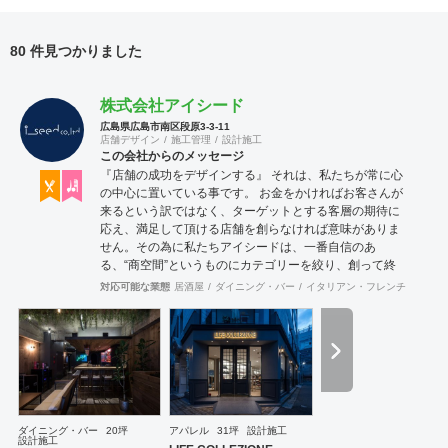
80 件見つかりました
株式会社アイシード
広島県広島市南区段原3-3-11
店舗デザイン
施工管理
設計施工
この会社からのメッセージ
『店舗の成功をデザインする』 それは、私たちが常に心
の中心に置いている事です。 お金をかければお客さんが
来るという訳ではなく、ターゲットとする客層の期待に
応え、満足して頂ける店舗を創らなければ意味がありま
せん。その為に私たちアイシードは、一番自信のあ
る、“商空間”というものにカテゴリーを絞り、創って終
わりではなく、５年先、10年先を見据えながら、お客様
対応可能な業態
居酒屋
ダイニング・バー
イタリアン・フレンチ
カフェ
のサクセスパートナーとして、成功する店創りを提供し
ます。
ダイニング・バー
20坪
アパレル
31坪
設計施工
設計施工