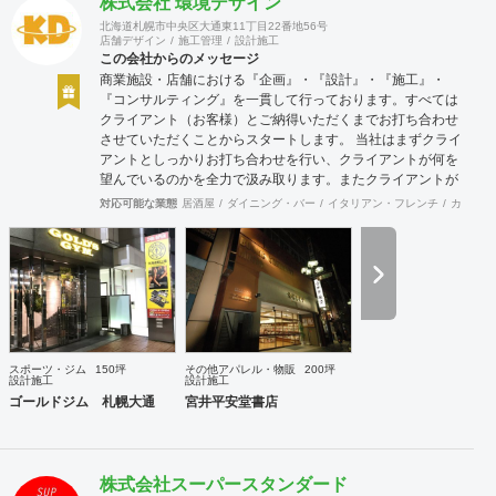
株式会社 環境デザイン
北海道札幌市中央区大通東11丁目22番地56号
店舗デザイン
施工管理
設計施工
この会社からのメッセージ
商業施設・店舗における『企画』・『設計』・『施工』・
『コンサルティング』を一貫して行っております。すべては
クライアント（お客様）とご納得いただくまでお打ち合わせ
させていただくことからスタートします。 当社はまずクライ
アントとしっかりお打ち合わせを行い、クライアントが何を
望んでいるのかを全力で汲み取ります。またクライアントが
思い描いていることをどのように表現していいのかお困りの
対応可能な業態
居酒屋
ダイニング・バー
イタリアン・フレンチ
カフェ・
ときは、お打ち合せ時クライアントからのご要望をこれまで
培ってきた当社ならではのノウハウでご提案いたします。
スポーツ・ジム
150坪
その他アパレル・物販
200坪
設計施工
設計施工
ゴールドジム 札幌大通
宮井平安堂書店
株式会社スーパースタンダード