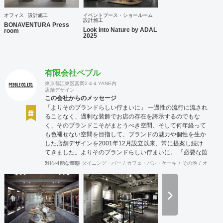
オフィス
設計施工
イベントブース・ショールーム
設計施工
BONAVENTURA Press
Look into Nature by ADAL
room
2025
有限会社ペブル
東京都江東区富岡2-4-4 YANE内
店舗デザイン
この会社からのメッセージ
「よりそのブランドらしい佇まいに」 一過性の流行に流され
ることなく、過剰な装飾でお店の存在を誇示するのでもな
く、そのブランドこそがまとうべき空間、そして何年経って
も色褪せない空間を目指して、ブランドの魅力や個性を生か
した店舗デザインを2001年12月設立以来、常に提案し続け
てきました。よりそのブランドらしい佇まいに。 「必要な箇
所に、必要なデザインを」 2012年からはさらにその思いを
対応可能な業態
ダイニング・バー
カフェ・パン・ケーキ
その他
オフィス
発展させ、店舗デザインに限らず、グラフィックデザインか
らブランディングまで総合的にブランドの出店をバックアッ
プできる体制も整えてきました。そのブランドにとってまず
何を優先すべきか、何が本当に必要なのか、そこをきちんと
アドバイスできる会社でありたいと思っています。 業務内容
・店舗設計（物販店／飲食店／美容室など） ・ブランディン