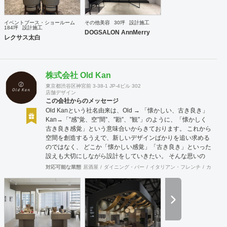
イベントブース・ショールーム
その他美容
30坪
設計施工
184坪
設計施工
DOGSALON AnnMerry
レクサス太白
株式会社 Old Kan
東京都渋谷区神宮前 3-38-1 JP-4ビル 302
店舗デザイン
この会社からのメッセージ
Old Kanという社名由来は、Old → 「懐かしい、古き良き」
Kan→「”感”覚、空”間”、”勘”、”観”」のように、「懐かしく
古き良き感覚」という意味合いからきております。 これから
空間を創造するうえで、新しいデザインばかりを追い求める
のではなく、 どこか「懐かしい感覚」「古き良き」といった
設えも大切にしながら設計をしていきたい。 そんな思いの
下、日々クライアント様、そしてその空間を使うお客様に幸
対応可能な業態
居酒屋
ダイニング・バー
イタリアン・フレンチ
カフェ・
せを提供できるようなデザインを心がけて日々精進しており
ます。 Old Kan 浦田 晶平 Shohei Urata https://old-kan.jp
Instagram：https://www.instagram.com/old_kan_/?hl=ja
shohei_urata@old-kan.jp 〒150-0001 東京都渋谷区神宮前
3-38-1 JP-4ビル 302