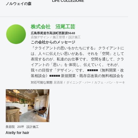
LIFE COLLEZIONE
ノルウェイの森
株式会社 沼尾工芸
広島県尾道市高須町西新涯5648
店舗デザイン
施工管理
設計施工
この会社からのメッセージ
『クライアントの思いをかたちにする』 クライアントに
は、人々に伝えたい思いがある。 それを「空間」として
表現するのが、私達のお仕事です。 空間を通して、クラ
イアントの「思い」を 体現し、伝えていく。 それが、
我々の目指す「デザイン」です。 ■■■■■《無料開業・改
装相談会》■■■■■ 新規開業・既存店改装の無料相談会を
しております。 御相談ご希望の方は、メール又は、電話
対応可能な業態
居酒屋
ダイニング・バー
カフェ・パン・ケーキ
ラーメ
にて御申し込み下さい。今までの事例を元に、 ご予算・
改装のポイント・公庫借り入れ等をアドバイスさせて戴
きます。
美容院
20坪
設計施工
Ateliy for hair