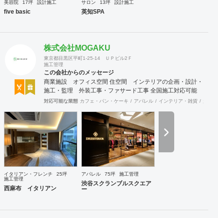
美容院
17坪
設計施工
サロン
13坪
設計施工
five basic
英知SPA
株式会社MOGAKU
東京都目黒区平町1-25-14 ＵＰビル2Ｆ
施工管理
この会社からのメッセージ
商業施設 オフィス空間 住空間 インテリアの企画・設計・
施工・監理 外装工事・ファサード工事 全国施工対応可能
対応可能な業態
カフェ・パン・ケーキ
アパレル
インテリア・雑貨
趣味・
イタリアン・フレンチ
25坪
アパレル
75坪
施工管理
施工管理
渋谷スクランブルスクエア
西麻布 イタリアン
ー