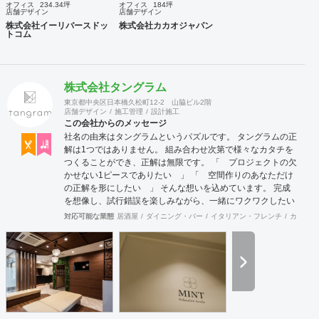
オフィス
234.34坪
オフィス
184坪
店舗デザイン
店舗デザイン
株式会社イーリバースドッ
株式会社カカオジャパン
トコム
株式会社タングラム
東京都中央区日本橋久松町12-2 山脇ビル2階
店舗デザイン
施工管理
設計施工
この会社からのメッセージ
社名の由来はタングラムというパズルです。 タングラムの正
解は1つではありません。 組み合わせ次第で様々なカタチを
つくることができ、正解は無限です。 「 プロジェクトの欠
かせない1ピースでありたい 」 「 空間作りのあなただけ
の正解を形にしたい 」 そんな想いを込めています。 完成
を想像し、試行錯誤を楽しみながら、 ​一緒にワクワクしたい
と思っています。
対応可能な業態
居酒屋
ダイニング・バー
イタリアン・フレンチ
カフェ・