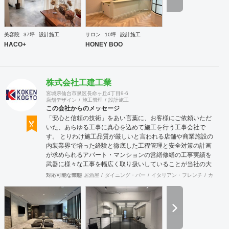
縁な特定防火設備（鉄扉）などにも高いデザイン性を施すこ
とも可能です。 GRIDFRAME とりかえのきかない空間
https://gridframe.co.jp/ Synes(シネス) 霧のようなやわらか
な空間 http://synes.jp/ SOTOCHIKU 時間の蓄積を取り
美容院
37坪
設計施工
サロン
10坪
設計施工
込む空間 https://sotochiku.com/
HACO+
HONEY BOO
株式会社工建工業
宮城県仙台市泉区長命ヶ丘4丁目9-6
店舗デザイン
施工管理
設計施工
この会社からのメッセージ
「安心と信頼の技術」をあい言葉に、お客様にご依頼いただ
いた、あらゆる工事に真心を込めて施工を行う工事会社で
す。 とりわけ施工品質が厳しいと言われる店舗や商業施設の
内装業界で培った経験と徹底した工程管理と安全対策の計画
が求められるアパート・マンションの営繕修繕の工事実績を
武器に様々な工事を幅広く取り扱いしていることが当社の大
きな特徴です。
対応可能な業態
居酒屋
ダイニング・バー
イタリアン・フレンチ
カフェ・