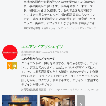
当社は路面店や商業施設など多種他業の多くの店舗の内
装工事の実績がございます。 広島を本社に、東京・大
阪・福岡にも拠点を展開しているので全国対応可能で
す。 また主要なデベロッパ－様の指定業者にもなってい
ます。 昨今は商業施設内の店舗に限らず 保育所、クリ
ニック、美容室、オフィスビルなども手掛け実績がござ
います。 当社はデザインから施工、アフターフォローま
対応可能な業態
居酒屋
ダイニング・バー
イタリアン・フレンチ
カフェ
でを基本的にワンストップにて対応させていただいてお
ります ので各ステップによる担当者変更が無く、設計か
ら施工までがスムーズに進行します。 どうぞよろしくお
願いいたします。
エムアンドアソシエイツ
東京都新宿区四谷4-10ユニヴェールビル101
店舗デザイン
この会社からのメッセージ
クライアントの、拘りを体現する、専門店を数多く、デザイ
ンし、実現しております。 ただカッコいいデザインではな
く、そこに顧客満足度を与える繁盛する為のデザインを心掛
けています。 クライアントの方々と、コミュニケーションを
計りながら、ワクワク、ドキドキする、デザイン！ 繁盛する
デザインが良いデザイン！
対応可能な業態
居酒屋
ダイニング・バー
イタリアン・フレンチ
カフェ・