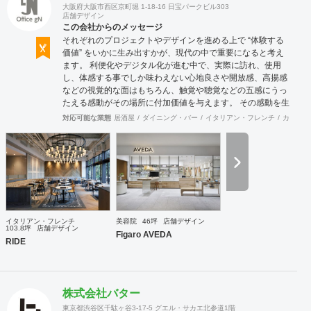
大阪府大阪市西区京町堀 1-18-16 日宝パークビル303
店舗デザイン
この会社からのメッセージ
それぞれのプロジェクトやデザインを進める上で “体験する
価値” をいかに生み出すかが、現代の中で重要になると考え
ます。 利便化やデジタル化が進む中で、実際に訪れ、使用
し、体感する事でしか味わえない心地良さや開放感、高揚感
などの視覚的な面はもちろん、触覚や聴覚などの五感にうっ
たえる感動がその場所に付加価値を与えます。 その感動を生
み出し、他には無い価値を持った空間や物へと変化させる事
対応可能な業態
居酒屋
ダイニング・バー
イタリアン・フレンチ
カフェ・
がインテリアデザインの役割だと考えております。 この理念
の元に、クライアントとの対話を重ねる事でプロジェクトの
根幹を定め、システムやレイアウトの面から構想を練り、環
境や条件、コストに合わせて具現化します。 飲食業をはじめ
とした多様なジャンルの商業デザインを手掛けている強みを
活かし、美しいだけでは無い心躍るデザインと従来の形態に
囚われない個性を持った提案をさせて頂きます。
イタリアン・フレンチ
美容院
46坪
店舗デザイン
103.8坪
店舗デザイン
Figaro AVEDA
RIDE
株式会社バター
東京都渋谷区千駄ヶ谷3-17-5 グエル・サカエ北参道1階