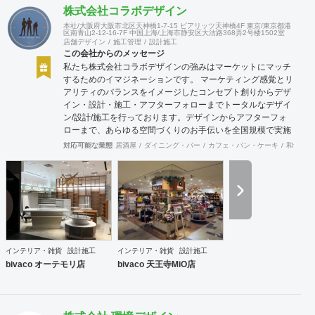
株式会社コラボデザイン
本社/大阪府大阪市北区天神橋1-7-15 ビアリッツ天神橋4F 東京/東京都港
区南青山2-12-16-7F 中国上海/上海市静安区大沽路368弄2号楼1502室
店舗デザイン
施工管理
設計施工
この会社からのメッセージ
私たち株式会社コラボデザインの強みはマーケットにマッチ
するためのイマジネーションです。 マーケティング感覚とリ
アリティのバランスをイメージしたコンセプト創りからデザ
イン・設計・施工・アフターフォローまでトータルなデザイ
ン/設計/施工を行っております。デザインからアフターフォ
ローまで、あらゆる空間づくりのお手伝いを全国規模で実施
できます。上海にもオフィスがございますので、中国での実
対応可能な業態
居酒屋
ダイニング・バー
カフェ・パン・ケーキ
和食・寿
施も可能です。
インテリア・雑貨
設計施工
インテリア・雑貨
設計施工
bivaco オーテモリ店
bivaco 天王寺MiO店