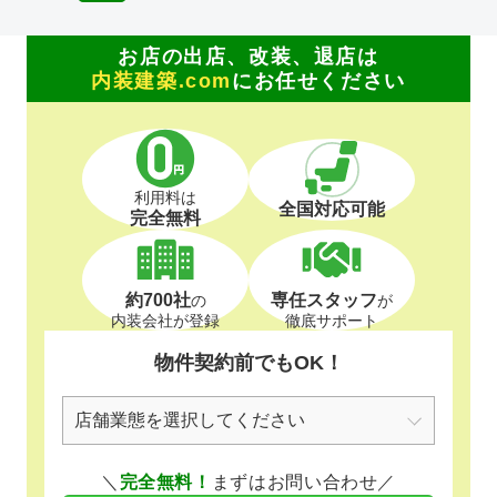
お店の出店、改装、退店は
内装建築.com
にお任せください
利用料は
全国対応可能
完全無料
約700社
専任スタッフ
の
が
内装会社が登録
徹底サポート
物件契約前でもOK！
＼
完全無料！
まずはお問い合わせ／