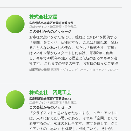
株式会社京屋
広島県広島市南区金屋町９番８号
店舗デザイン
施工管理
設計施工
この会社からのメッセージ
お客様の想いをかたちにし、感動とにぎわいを提供する
「空間」をつくり、活性化する。 これは創業以来、変わ
ることのない私たちの使命。 私たち「株式会社 京屋」
はマネキン業からスタートした会社。 昭和2年に創業
し、今年で90周年を迎える歴史と伝統のあるマネキン会
社です。 これまでの歴史の中で、お客様の様々なご要望
にお応えするようになり、現在では、マネキン・什器レ
対応可能な業態
居酒屋
ダイニング・バー
イタリアン・フレンチ
カフェ
ンタル、販売・店舗企画、設計、施工、建築工事・ディ
スプレイからVMD企画・各種イベント・商業施設まで、
総合的に幅広く事業を展開しています。 人々が、感動し
心からくつろげる空間。様々な人が集まることで、新た
株式会社 沼尾工芸
な出会いとにぎわいが生まれる空間など、私たちは、総
広島県尾道市高須町西新涯5648
合力で大型商業施設をはじめ各種イベントまで、様々な
店舗デザイン
施工管理
設計施工
「空間」づくりを追及してまいります。 すなわち総合力
この会社からのメッセージ
による「空間創造事業」と「空間活性化事業」が私たち
『クライアントの思いをかたちにする』 クライアントに
京屋の仕事です。
は、人々に伝えたい思いがある。 それを「空間」として
表現するのが、私達のお仕事です。 空間を通して、クラ
イアントの「思い」を 体現し、伝えていく。 それが、