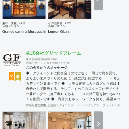
趣味・文化
42坪
その他飲食
27坪
店舗デザイン
店舗デザイン
Grande cantina Muraguchi
Lemon Glass
株式会社グリッドフレーム
東京都港区西麻布2-20-4
店舗デザイン
施工管理
設計施工
この会社からのメッセージ
◆ クライアントに向き合うのではなく、同じ方向を見て、
よりよい未来づくりのために一緒に試行錯誤する ＜考え
るデザイン集団＞です ◆ 大事な建材はカタログから選ばず
自分たちで開発する、そして、すべてのスタッフがデザイナ
ー兼ビルダー（施工者）である ＜自社工場を持つものづ
くり集団＞です ◆ 海外にもネットワークを持ち、英語や中
国語に堪能なスタッフたちが、海外から国内への出店をスム
対応可能な業態
居酒屋
ダイニング・バー
イタリアン・フレンチ
カフェ・
ーズに実現させる ＜国境のない設計集団＞です 設計施
工案件、設計＋造作物の案件、施工案件、造作物制作など、
多様な請負形態が可能です。工場では金属を中心にさまざま
な素材を用いた制作が可能で、例えば通常デザイン性とは無