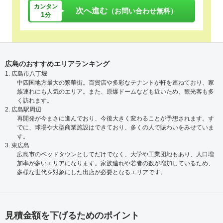
カンタン
次へ進む
（お問い合わせ無料）
1
分
広島のおすすめエリアランキング
1. 広島市八丁堀
中四国地方最大の繁華街。百貨店や多彩なテナントが軒を連ねており、家
族連れにも人気のエリア。また、原爆ドームなども近いため、観光客も多
く訪れます。
2. 広島駅周辺
再開発が今まさに進んでおり、今後大きく変わることが予想されます。す
でに、球場や大型商業施設はできており、多くの人で賑わいをみせていま
す。
3. 東広島
広島市のベッドタウンとしてだけでなく、大学や工業団地もあり、人口増
加率が多いエリアになります。家族連れや若者の数が増加しているため、
多様な世代を対象にした出店が必要となるエリアです。
見積金額を下げるためのポイント