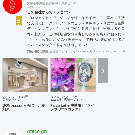
大阪市中央区南船場4-9-3東新ビル4F
店舗デザイン
この会社からのメッセージ
プロジェクトのヴィジョンを様々なアイディア、素材、手法
で具現化し、クライアントのヒラメキをキラメキにする空間
デザインはファッションを中心に多岐に渡り、実績は８００
件を超える。この経験値や引き出しの多さも高く評価されリ
ピーターも多い。 その強みを生かして時代と共に変化するス
ーパースタンダードを作り出している。
対応可能な業態
居酒屋
ダイニング・バー
カフェ・パン・ケーキ
和食・寿
アパレル
43.13坪
カフェ・パン・ケーキ
店舗デザイン
12.77坪
店舗デザイン
BONbazaar ららぽーと愛
Picco Latte 中崎町 [ドライ
知東
フラワー&カフェ]
office gN