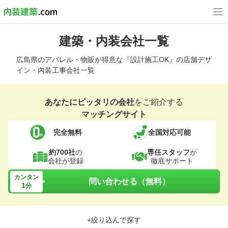
建築・内装会社一覧
広島県のアパレル・物販が得意な『設計施工OK』の店舗デザ
イン・内装工事会社一覧
あなたにピッタリの会社
をご紹介する
マッチングサイト
完全無料
全国対応可能
約700社
の
専任スタッフ
が
会社が登録
徹底サポート
カンタン
問い合わせる（無料）
1
分
+絞り込んで探す