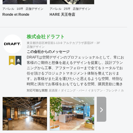
グ及びディレクション業務 ・出店におけるトータルデザイン
・住宅リノベーション ・家具及び什器デザイン
アパレル
10坪
店舗デザイン
アパレル
25坪
店舗デザイン
Ronde et Ronde
HARE 天王寺店
株式会社ドラフト
東京都渋谷区神宮前1-13-9 アルテカプラザ原宿2F・3F
店舗デザイン
この会社からのメッセージ
DRAFTは空間デザインのプロフェッショナルとして、常にお
客様のご期待と想像を超えるデザインを提案し、設計プラン
ニングから工事、アフターフォローまで全てをトータルでお
任せ頂けるプロジェクトマネジメント体制を整えておりま
す。お客様がまた足を運びたいと思えるような空間、特別な
時間と演出でお客様をおもてなしする空間、購買意欲に働き
かけるレイアウトとVMD、ブランド力を高める空間演出な
対応可能な業態
居酒屋
ダイニング・バー
イタリアン・フレンチ
カフェ・
ど、多くの方々に満足していただける店舗デザインに自信を
持っております。 ご希望されるイメージ、コストに関する不
安要素、 新規オープン、移転・改装に関するスケジュール、
ほか不明点など、まずはお気軽にお問い合わせください。