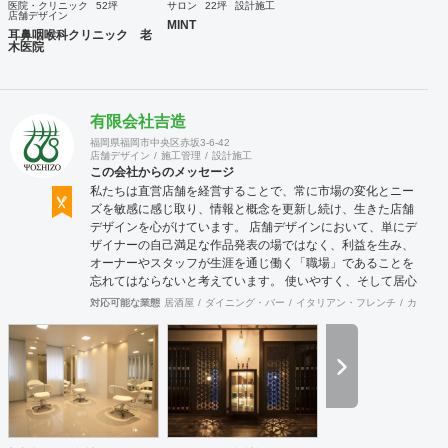
医院・クリニック
52坪
サロン
22坪
設計施工
店舗デザイン
MINT
耳鼻咽喉科クリニック 老
木医院
有限会社吉造
福岡県福岡市中央区赤坂3-6-42
店舗デザイン
施工管理
設計施工
この会社からのメッセージ
私たちは直営店舗を経営することで、常に市場の変化とニー
ズを敏感に感じ取り、情報と概念を更新し続け、生きた店舗
デザインを心がけています。 店舗デザインにおいて、単にデ
ザイナーの自己満足な作品発表の場ではなく、利益を生み、
オーナーやスタッフが生涯を通じ働く「職場」であることを
忘れてはならないと考えています。 使いやすく、そして居心
地がよく、時代の流れに左右されない強さを持った店舗デザ
対応可能な業態
居酒屋
ダイニング・バー
イタリアン・フレンチ
カフェ・
インを私たちは提案します。 また、グループ会社に不動産事
業と開業コンサルティング事業をそなえており、テナント・
出店地選びや資金調達から実践に基づいたサポートが可能で
す。 まずはお気軽に、ご相談ください。