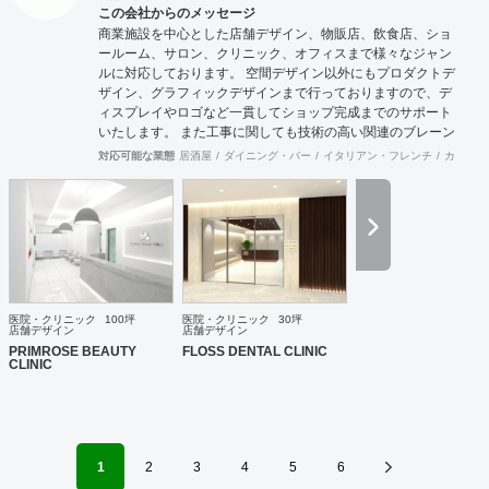
この会社からのメッセージ
商業施設を中心とした店舗デザイン、物販店、飲食店、ショ
ールーム、サロン、クリニック、オフィスまで様々なジャン
ルに対応しております。 空間デザイン以外にもプロダクトデ
ザイン、グラフィックデザインまで行っておりますので、デ
ィスプレイやロゴなど一貫してショップ完成までのサポート
いたします。 また工事に関しても技術の高い関連のブレーン
が全国にいるため首都圏はもとより地方の案件まで対応が可
対応可能な業態
居酒屋
ダイニング・バー
イタリアン・フレンチ
カフェ・
能です。 大手の企業様から個人様まで、お客様のニーズに真
摯に向き合い、常にハイクオリティなデザインを提供いたし
ます。
医院・クリニック
100坪
医院・クリニック
30坪
店舗デザイン
店舗デザイン
PRIMROSE BEAUTY
FLOSS DENTAL CLINIC
CLINIC
1
2
3
4
5
6