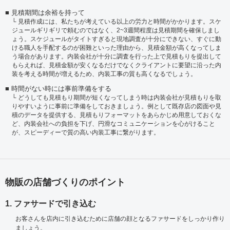
見積期間は余裕を持って
見積作成には、私たちが考えている以上の労力と時間がかかります。スケ
ジュールギリギリで頼むのではなく、2~3週間程度は見積期間を確保しまし
ょう。スケジュールがタイトすぎると現地調査が十分にできない、すぐに動
ける職人を手配するのが困難といった理由から、見積金額が高くなってしま
う場合があります。内装会社が十分に調査を行った上で見積もりを提出して
もらえれば、見積金額が安くなるだけでなくクライアントに要望に沿った内
装を考える時間が増えるため、内装工事の質も高くなるでしょう。
時間がない時には事前準備をする
どうしても見積もり期間が短くなってしまう時は内装会社が見積もりを取
りやすいように事前に準備をしておきましょう。例として既存店の図面や見
積のデータを提供する、見積もりフォーマットをあらかじめ用意しておくな
ど、内装会社への負担を下げ、円滑なコミュニケーションを心がけること
が、スピーディーで質の高い内装工事に繋がります。
物販の店舗づくりのポイント
1. ファサードで引き込む
お客さんを店内に引き込むために店舗の顔となるファサードをしっかり作り
ましょう。