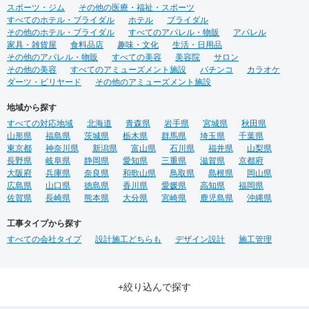
スポーツ・ジム
その他の医療・福祉・スポーツ
すべてのホテル・ブライダル
ホテル
ブライダル
その他のホテル・ブライダル
すべてのアパレル・物販
アパレル
家具・雑貨屋
食料品店
趣味・文化
生活・日用品
その他のアパレル・物販
すべての美容
美容院
サロン
その他の美容
すべてのアミューズメント施設
パチンコ
カラオケ
ダーツ・ビリヤード
その他のアミューズメント施設
地域から探す
すべての対応地域
北海道
青森県
岩手県
宮城県
秋田県
山形県
福島県
茨城県
栃木県
群馬県
埼玉県
千葉県
東京都
神奈川県
新潟県
富山県
石川県
福井県
山梨県
長野県
岐阜県
静岡県
愛知県
三重県
滋賀県
京都府
大阪府
兵庫県
奈良県
和歌山県
鳥取県
島根県
岡山県
広島県
山口県
徳島県
香川県
愛媛県
高知県
福岡県
佐賀県
長崎県
熊本県
大分県
宮崎県
鹿児島県
沖縄県
工事タイプから探す
すべての会社タイプ
設計施工どちらも
デザイン設計
施工管理
+絞り込んで探す