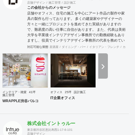
店舗デザイン
施工管理
設計施工
この会社からのメッセージ
店舗やオフィス、住宅の施工を中心にアート作品の製作や家
具の製作も行っております。 多くの建築家やデザイナーの
方々と一緒にプロジェクトを進めてきた実績がありますの
で、難易度の高い仕事に自信があります。 また、代表は美術
大学を卒業後インテリアデザイン事務所での勤務経験もあり
ますし、役員でインテリアデザイン事務所の代表を務めてい
る者もおり、社内に4名のデザイナーを有しています。 現場
対応可能な業態
居酒屋
ダイニング・バー
イタリアン・フレンチ
カフェ・
施工部隊は20代1名、40代2名、50代1名の計4名を中心に手
が回らない際は代表自信も現場に出ますので、社内で5名と
専属の外注監理1名の6名で物件規模や内容に応じて割り当て
ています。 さらに自社で木工職人を抱えており、内装工事に
おいて大きなボリュームを締める木工家具の製作には質、量
ともに自信を持っております。 その他、自社で飲食店を経営
しており業態の開発やレシピ提供、仕入先のコーディネー
ト、人材教育なども行っており設計や施工だけにとらわれな
インテリア・雑貨
41坪
オフィス
25坪
設計施工
い様々な引き合いがあります。 大手企業の新業態開発の際の
施工管理
IT企業オフィス
社外プロジェクトメンバーとしてノウハウ提供などの実績も
WRAPPLE渋谷パルコ
あります。
株式会社イントゥルー
東京都渋谷区恵比寿西1-17-6-101
店舗デザイン