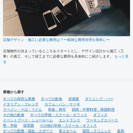
店舗デザイン・施工に必要な費用は？〜複雑な費用管理を簡単に〜
店舗物件が決まっているところをスタートとし、デザイン設計から施工（工
事）の着工、そして竣工までに必要な費用を具体的にご紹介します。
もっと見
る
業種から探す
すべての得意な業種
すべての飲食
居酒屋
ダイニング・バー
イタリアン・フレンチ
カフェ・パン・ケーキ
ラーメン・そば・うどん
和食・寿司
焼肉・中華料理・韓国料理
その他の飲食
すべての学校・スクール・オフィス
オフィス
イベントブース・ショールーム
エントランス
ワーキングスペース
塾・学校
保育園
その他の学校・スクール・オフィス
すべての医療・福祉・スポーツ
老人ホーム
医院・クリニック
薬局