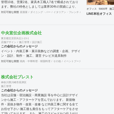
管理10名、営業2名、家具木工職人7名で構成されており
ます。弊社の特色としましては業界30年の実績により、
オフィス
5900坪
施
優れたトップ商空間デザイナーさん達と幅広いパイプを持
対応可能な業態
居酒屋
ダイニング・バー
イタリアン・フレンチ
カフェ・パン・ケーキ
ラ
LINE本社オフィス
っており、お客様のニーズにマッチングしたデザイナーさ
んの選出と弊社とのコラボによって、より高いレベルのご
提案ならびにご対応を行うことが可能な体制を整えており
ます。またデザイン設計から自社製造までワンストップで
中央宣伝企画株式会社
対応可能な為、きめ細かな対応とスピディー性、そして品
東京都文京区向丘1-13-1
質の安定性と流通マージンを抑えたコスト低減を売りとし
店舗デザイン
施工管理
設計施工
ております。さらに自社に職人を抱えていることからアフ
この会社からのメッセージ
ターケアもしっかりとした対応が可能であります。おかげ
イベント・内装工事・展示装飾などの調査・企画、デザイ
様で弊社は長いリピーターとしてお取引させて頂くお客様
ン・設計、制作・ 施工、運営 テレビ大道具制作
が多い事と、設計事務所様からのご紹介によるお客様が多
対応可能な業態
焼肉・中華料理・韓国料理
その他
イベントブース・ショールーム
その他
いのが営業特徴となっております。また地方のご出店にお
いても、弊社にお声をかけて頂くお客様も多い状況です。
これも日ごろから一つ一つをしっかりと対応する事に社員
全員が心がけている結果だと思います。 弊社では自ら店
株式会社プレスト
舗の経営も行っております。現在15年目を迎える西麻布
神奈川県川崎市高津区
にある高級輸入家具店と、現在10年目を迎える上野アメ
施工管理
横にあるハンバーグのお店です。 こちらの店舗を自ら経
この会社からのメッセージ
営することでいかにお客様が利益を出すのに日々大変なご
当社は店舗・宿泊施設・商業施設 等を中心に設計デザイ
努力をされているのかを改めて学ぶ事で出来ました。これ
ンから施工・アフターケアを営んでおります。 新規物
らの経験も活かして、ご依頼されるお客様に対して、弊社
件・居抜き物件・改装・改修 など内装工事に関する全て
のインテリアデザイン設計施工面から、少しでもお客様の
お任せ下さい 施工後も責任をもってアフターケアをさせ
お店がご繁栄そしてご利益を獲得出来るようにしっかりと
て頂いております。 また、施工のスピードかつ仕上がり