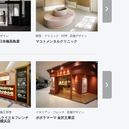
ングスペース
医院・クリニック
ホテル
ブライダル
アパレル
インテリア・雑貨
食飯店
ザイン
医院・クリニック
20坪
店舗デザイン
ce 日本橋高島屋
マコトメンタルクリニック
施工管理
イタリアン・フレンチ
店舗デザイン
ーメン・そば・うどん
和食・寿司
焼肉・中華料理・韓国料理
その他
オフィス
イベントブ
ムライス＆フレンチ
ポポラマーマ 金沢文庫店
横浜店