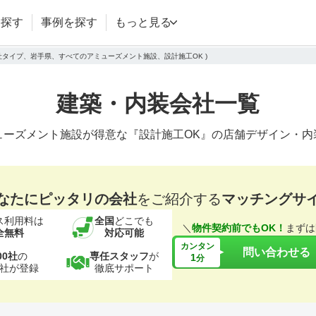
を探す
事例を探す
もっと見る
会社タイプ、岩手県、すべてのアミューズメント施設、設計施工OK )
建築・内装会社一覧
ューズメント施設が得意な『設計施工OK』の店舗デザイン・内
なたにピッタリの会社
をご紹介する
マッチングサ
ス利用料は
全国
どこでも
＼
物件契約前でもOK！
まずは
全無料
対応可能
カンタン
問い合わせる
00社
の
専任スタッフ
が
1
分
社が登録
徹底サポート