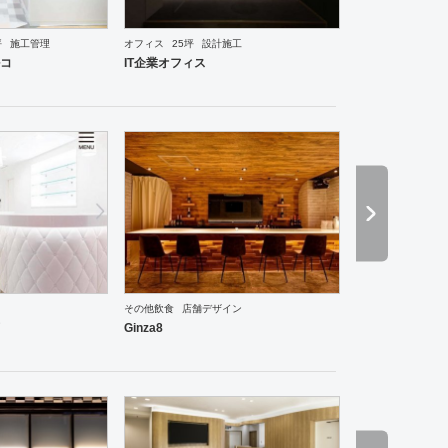
坪
施工管理
オフィス
25坪
設計施工
ーメン・そば・うどん
和食・寿司
焼肉・中華料理・韓国料理
オフィス
イベントブース・ショ
ルコ
IT企業オフィス
その他飲食
店舗デザイン
ーメン・そば・うどん
和食・寿司
焼肉・中華料理・韓国料理
その他
イベントブース・ショー
Ginza8