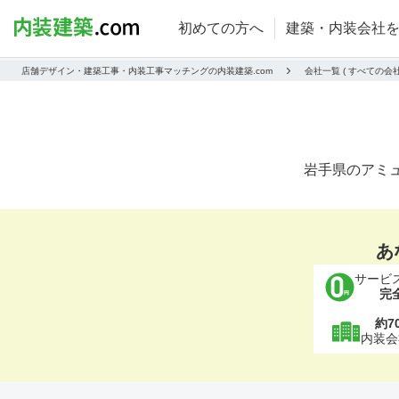
初めての方へ
建築・内装会社
店舗デザイン・建築工事・内装工事マッチングの内装建築.com
会社一覧 ( すべての
岩手県のアミ
あ
サービ
完
約7
内装会