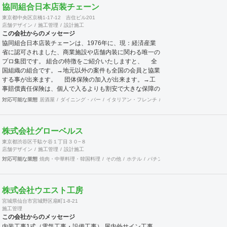
協同組合日本店装チェーン
東京都中央区京橋1-17-12 吉住ビル201
店舗デザイン
施工管理
設計施工
この会社からのメッセージ
協同組合日本店装チェーンは、1976年に、現：経済産業
省に認可されました、商業施設や店舗内装に関わる唯一の
プロ集団です。 組合の特徴をご紹介いたしますと、 全
国組織の組合です。→地元以外の案件も全国の会員と協業
する事が出来ます。 団体保険の加入が出来ます。→工
事賠償責任保険は、個人で入るよりも割安で大きな保障の
保険です。 企業訪問活動（クリニック）→会員企業を
対応可能な業態
居酒屋
ダイニング・バー
イタリアン・フレンチ
カフェ・パン・ケーキ
ラ
訪問し、その強みや仕組みまた企業戦略等を学ぶ合う事が
出来ます。 店舗ジャパンに加入出来ます。→マッチン
クサイトの運営と情報発信により新規開拓の期待が持てま
株式会社グローベルス
す。 これらのことは、全国に点在する会員が組織的に活
東京都渋谷区千駄ケ谷１丁目３０−８
動しているからこそ可能となることで、会員企業が増えれ
店舗デザイン
施工管理
設計施工
ば、尚更の事です。 景気に左右されがちな建設業界に於
対応可能な業態
焼肉・中華料理・韓国料理
その他
ホテル
パチンコ
カラオケ
ダーツ・ビ
いて、勝ち残るためには、会員同士の情報交換を行いなが
ら、組織的に活動を行う事が重要です。 ネットでなんで
も情報が集まる時代の中、実際に顔を合わせ、意見交換す
ることでより強固な絆を築きあげて行きます。 当組合
株式会社ウエスト工房
は、全国組織の利点を生かしてますます活発に活動して行
宮城県仙台市宮城野区扇町1-8-21
きます。ご賛同頂ける、同業者様のご加入をお待ちして居
施工管理
ります。
この会社からのメッセージ
内装工事1式（電気工事・設備工事） 屋内外サイン工事