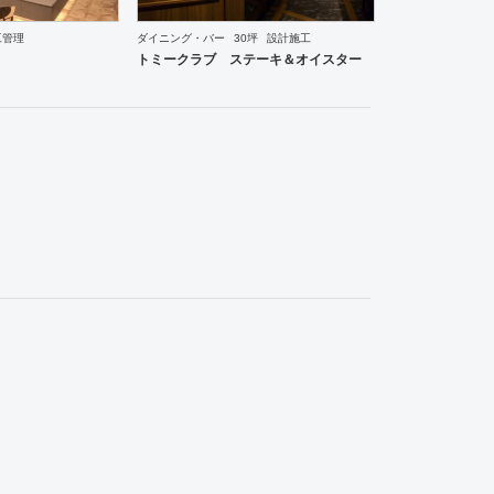
工管理
ダイニング・バー
30坪
設計施工
ーメン・そば・うどん
和食・寿司
焼肉・中華料理・韓国料理
その他
オフィス
イベントブ
トミークラブ ステーキ＆オイスター
カフェ・パン・ケーキ
和食・寿司
焼肉・中華料理・韓国料理
その他
オフィス
イベントブ