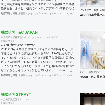
表は美術大学を卒業後インテリアデザイン事務所での勤務
経験もありますし、役員でインテリアデザイン事務所の代
インテリア・雑貨
41
表を務めている者もおり、社内に4名のデザイナーを有し
対応可能な業態
居酒屋
ダイニング・バー
イタリアン・フレンチ
カフェ・パン・ケーキ
ラ
WRAPPLE渋谷パ
ています。 現場施工部隊は20代1名、40代2名、50代1名
の計4名を中心に手が回らない際は代表自信も現場に出ま
すので、社内で5名と専属の外注監理1名の6名で物件規模
や内容に応じて割り当てています。 さらに自社で木工職
株式会社T&C JAPAN
人を抱えており、内装工事において大きなボリュームを締
東京都渋谷区神宮前1−11−11グリーンファンタジア503
める木工家具の製作には質、量ともに自信を持っておりま
店舗デザイン
す。 その他、自社で飲食店を経営しており業態の開発や
この会社からのメッセージ
レシピ提供、仕入先のコーディネート、人材教育なども行
Philosophy 企業理念 空間クリエイティブの枠を超え、お
っており設計や施工だけにとらわれない様々な引き合いが
客様のビジネスの成功に貢献する T&C JAPANはただデザ
あります。 大手企業の新業態開発の際の社外プロジェク
インするだけではなく、あくまで最終的な目標はお客様の
トメンバーとしてノウハウ提供などの実績もあります。
ビジネスの成功であると定義しています。 そのため、デ
ザインだけでなく様々なアプローチでお客様の課題解決に
尽力することをミッションとしています。 Vision ビ
サロン
店舗デザイン
ジョン 優れたテクノロジーとクリエイティブによる言語
対応可能な業態
居酒屋
ダイニング・バー
イタリアン・フレンチ
カフェ・パン・ケーキ
ラ
HAAB 名古屋支店
の壁を越えた空間デザインを通し、 世界のビジネスと人
を結ぶデザイン会社を目指します よりグローバルな視点
で、世界の最先端のデザインをスタンダードに取り入れる
ことで、 国境を越えて活躍し続けるデザイン会社を目指
株式会社STRAYT
します。 Value バリュー 感動・創造・挑戦 感動：軽薄な
東京都目黒区五本木2-14-1
流行を追わず、用途や目的に沿った本質的に美しく成果の
店舗デザイン
出るデザインを提供します 創造：最先端の技術や概念を