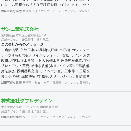
した対応を行ってゆきたいと考えております。 まずはお
には、お客様から絶大な高評価を頂いております。 小さ
気軽にご相談いただければと思います、よろしくお願いい
な設備工事や補修工事も迅速にご対応致しますので、困っ
対応可能な業態
居酒屋
ダイニング・バー
イタリアン・フレンチ
カフェ・パン・ケーキ
ラ
たします。
た事が有ったら先ずは当社へご連絡をください。 宜しく
お願い申し上げます。
サン工業株式会社
宮城県仙台市泉区上谷刈字山添1-1
店舗デザイン
施工管理
設計施工
この会社からのメッセージ
・店舗内装･外装工事 家具製作(戸棚･吊戸棚､カウンター
テーブル等)､内装デザインリフォーム､看板･サイン､厨房
改修､原状回復工事等 ・ビル改修工事 外壁屋根塗装､間仕
切レイアウト変更､給排水設備(水道､トイレ等)､空調設備､
床貼換え､照明器具交換､リノベーション工事等 ・工場改
修工事 外壁･屋根塗装､増改築､クリーンルーム､床防塵塗
装､事務所内装リフォーム､給排水設備(水道､トイレ等)､空
対応可能な業態
居酒屋
和食・寿司
保育園
アパレル
美容院
居酒屋
ダイニング・バー
調設備等 ・各種建築工事 学校･教育施設､物流センター､神
社･仏閣､病院･医院､マンション･集合住宅等 ・木工事･家
具工事 自社工場（宮城県松島町） ・住宅･不動産 ＬＩＸ
株式会社ダブルデザイン
ＩＬ不動産ショップサン工業プラスホーム
東京都港区北青山2ー12ー20 山西ビル５階
店舗デザイン
施工管理
設計施工
対応可能な業態
ダイニング・バー
イタリアン・フレンチ
カフェ・パン・ケーキ
和食・寿司