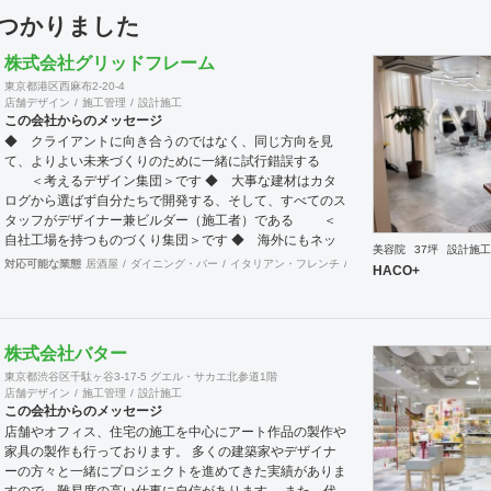
見つかりました
株式会社グリッドフレーム
東京都港区西麻布2-20-4
店舗デザイン
施工管理
設計施工
この会社からのメッセージ
◆ クライアントに向き合うのではなく、同じ方向を見
て、よりよい未来づくりのために一緒に試行錯誤する
＜考えるデザイン集団＞です ◆ 大事な建材はカタ
ログから選ばず自分たちで開発する、そして、すべてのス
タッフがデザイナー兼ビルダー（施工者）である ＜
自社工場を持つものづくり集団＞です ◆ 海外にもネッ
美容院
37坪
設計施工
トワークを持ち、英語や中国語に堪能なスタッフたちが、
対応可能な業態
居酒屋
ダイニング・バー
イタリアン・フレンチ
カフェ・パン・ケーキ
ラ
HACO+
海外から国内への出店をスムーズに実現させる ＜国
境のない設計集団＞です 設計施工案件、設計＋造作物の
案件、施工案件、造作物制作など、多様な請負形態が可能
です。工場では金属を中心にさまざまな素材を用いた制作
株式会社バター
が可能で、例えば通常デザイン性とは無縁な特定防火設備
東京都渋谷区千駄ヶ谷3-17-5 グエル・サカエ北参道1階
（鉄扉）などにも高いデザイン性を施すことも可能です。
店舗デザイン
施工管理
設計施工
GRIDFRAME とりかえのきかない空間
この会社からのメッセージ
https://gridframe.co.jp/ Synes(シネス) 霧のようなやわら
店舗やオフィス、住宅の施工を中心にアート作品の製作や
かな空間 http://synes.jp/ SOTOCHIKU 時間の蓄積を
家具の製作も行っております。 多くの建築家やデザイナ
取り込む空間 https://sotochiku.com/
ーの方々と一緒にプロジェクトを進めてきた実績がありま
すので、難易度の高い仕事に自信があります。 また、代