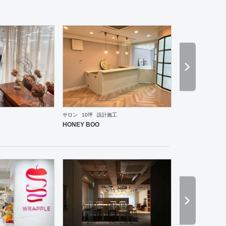
サロン
10坪
設計施工
ーメン・そば・うどん
和食・寿司
焼肉・中華料理・韓国料理
その他
オフィス
イベントブ
HONEY BOO