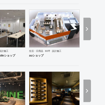
設計施工
生活・日用品
60坪
設計施工
ランス
ワーキングスペース
塾・学校
保育園
その他
医院・クリニック
薬局
スポーツ・
bileショップ
auショップ