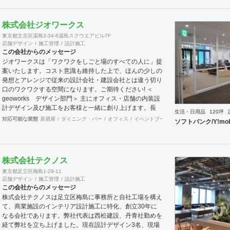
株式会社ジオワークス
東京都文京区湯島3-34-6湯島スクウエアビル7F
店舗デザイン
施工管理
設計施工
この会社からのメッセージ
ジオワークスは「ワクワクをしごと場のすべての人に」提
案いたします。コスト意識も維持した上で、ほんの少しの
発想とアレンジで従来の設計会社・建設会社とは違う切り
口のワクワクする空間になります。ご期待ください! ＜
geoworks デザイン部門＞ 主にオフィス・店舗の内装設
計デザイン及び施工をお客様と一緒に創り上げます。長
生活・日用品
120坪
年、大手ブランドショップ指定業者の施工知識もあり、商
対応可能な業態
居酒屋
ダイニング・バー
オフィス
イベントブース・ショールーム
エント
ソフトバンク/Y!mo
業施設、ロードサイド、商店街などにてデザイン・設計の
実績があります。 ＜team geoworks チーム:ジオワークス
＞ 会社創業からの「内装工事職」+「電気専門職」の自社
施工チームがおります。 長年にわたり、クオリティー向
株式会社テクノス
上してまいりました。伝達・理解スピードも速い為、結
東京都足立区梅島1-29-11
果、業界いち施工期間が速いと自負しております。 対応
店舗デザイン
施工管理
設計施工
可能エリア 関東・東北・東海・北陸・関西・中国・九州
この会社からのメッセージ
エリア ※北海道・四国・沖縄・離島は、要相談。実績あ
株式会社テクノスは足立区梅島に事務所と自社工場を構え
り。
て、商業施設のインテリア設計施工に特化、創立30年に
なる会社であります。弊社代表は西松建設、丹青社勤めを
経て弊社を立ち上げました。現在設計デザイン3名、現場