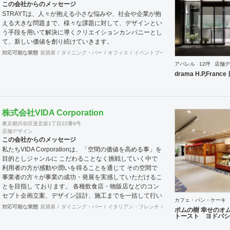
この会社からのメッセージ
取り入れ、お客様と自身がワクワクするクリエイティブ提
STRAYTは、人々が抱える小さな悩みや、社会や企業が抱
案を追求します 挑戦：既成の概念や思い込みにとらわれ
える大きな問題まで、様々な課題に対して、デザインとい
ず、自身の限界を超えた挑戦を意識します
う手段を用いて解決に導くクリエイションカンパニーとし
て、新しい価値を創り続けていきます。
対応可能な業態
居酒屋
ダイニング・バー
オフィス
イベントブース・ショールーム
ワーキ
アパレル
12坪
店舗デ
drama H.P,Fran
株式会社VIDA Corporation
東京都渋谷区道玄坂1丁目22番9号
店舗デザイン
この会社からのメッセージ
私たちVIDA Corporationは、「空間の価値を高める事」を
目的としジャンルに こだわることなく挑戦していく中で
利用者の方が感動や潤いを得ることを通じて その空間で
事業者の方々が事業の成功・発展を実感していただけるこ
とを目指し ております。 各種飲食店・物販店などのコン
セプト企画立案、デザイン設計、施工までを一括して行い
カフェ・パン・ケーキ
ます。
対応可能な業態
居酒屋
ダイニング・バー
イタリアン・フレンチ
カフェ・パン・ケーキ
ラ
ポムの樹 幸せのオ
トースト ヨドバシ