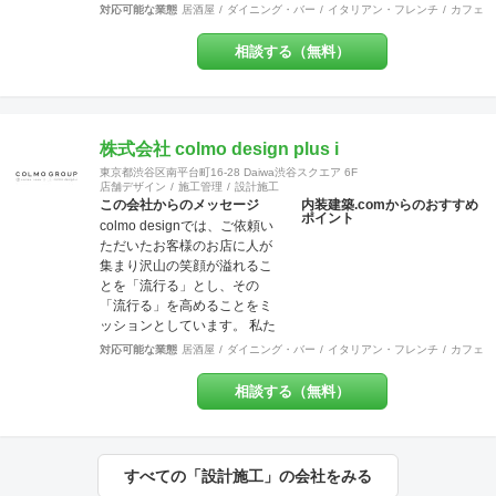
をしております◎ 飲食店専門
ただく事も可能です。 【特
対応可能な業態
居酒屋
ダイニング・バー
イタリアン・フレンチ
カフェ・
の設計施工会社です◎一人の
典・サービス有】チーパス・
担当者がデザイン設計施工メ
スマイル 協賛店 【受賞歴】 ・
相談する（無料）
ンテナンスまで一気通貫で行
千葉市都市文化賞2020 カ
う会社です◎弊社には営業マ
フェ新装工事物件 受賞 ・掲
ンはいません。 お客様の
載建築メディア 「アーキテク
【夢】を実現する上で、
チャーフォト」 Weekly
「+1」の感動を提供致しま
株式会社 colmo design plus i
Top Topics 特集作品 マン
す。 あれも！これも！やりた
ションリノベーション工事物
東京都渋谷区南平台町16-28 Daiwa渋谷スクエア 6F
い事を一緒になって整理し 異
件 選出 ・『小さなベーカリ
店舗デザイン
施工管理
設計施工
業種のデザイナー達がお客様
この会社からのメッセージ
内装建築.comからのおすすめ
ー&焼き菓子店のデザイン』単
ポイント
の創造を膨らませ 理想を超え
colmo designでは、ご依頼い
行本 全国で愛される１０
るお店を設計し、作り上げま
ただいたお客様のお店に人が
０軒 ベーカリー店舗新装
す。 対応エリア：神奈川県全
集まり沢山の笑顔が溢れるこ
工事物件 選出
域 東京都23区 東京都多摩
とを「流行る」とし、その
地域エリア 川崎地域
「流行る」を高めることをミ
【 ？ 】 ＝
ッションとしています。 私た
【 ！ 】 ご来店頂いた方々
ちは​​お客様ごとにちがう“オモ
対応可能な業態
居酒屋
ダイニング・バー
イタリアン・フレンチ
カフェ・
の頭の中に「 ？ 」が浮か
イ”にとことん向き合い、“店舗
び 意図に気づいた瞬間
づくりの先に実現したいこ
相談する（無料）
「 ！ 」に変わってしま
と”を一緒に創り上げます。ま
う。 HACOLABOは、楽しみに
だカタチになっていない想い
あふれた 「仕組み」を提供致
を聞かせてください。 施工実
します。 伝える思いと 届け
績は900店以上。 グループ会
すべての「設計施工」の会社をみる
る声に ちょっとした遊び心を
社で直営美容室を13店舗を運