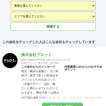
検索する
この会社をチェックした人はこんな会社もチェックしています
株式会社プロット
神奈川県横浜市中区尾上町4-54 Kannai ex 3F
店舗デザイン
施工管理
設計施工
この会社からのメッセージ
内装建築.comからのおすすめ
ポイント
地元・横浜を基盤に、主に神
奈川・東京で多くの飲食店を
メインとしたのお店づくり
（店舗デザイン・設計・施
工）に携わらせていただいて
おります。 弊社の多くは個人
店や少数店舗展開のお客様な
対応可能な業態
居酒屋
ダイニング・バー
イタリアン・フレンチ
カフェ・
ので「お客様と共に創り上げ
る店づくり」をモットーにし