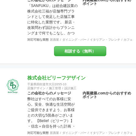
可 第542642304700号
この会社からのメッセージ
内装建築.comからのおすすめ
ポイント
「SANFUKU」は総合建設業の
株式会社三福が店舗専門ブラ
ンドとして発足した店舗工事
に特化した業態です。 新店・
改装問わず設計からプランニ
ングまで何でもこなし、かつ
リーズナブルに、お客様のご
対応可能な業態
居酒屋
ダイニング・バー
イタリアン・フレンチ
カフェ・
要望を最大限実現させていき
ます。 また内装・外装・外構
相談する（無料）
などすべての分野でその道の
プロが在籍しているため、高
水準の施工が可能です。 出来
上がった時に綺麗なのは当た
り前！腕の良さは年数が経て
株式会社ビリーフデザイン
ば経つほど実感できます。 そ
千葉県四街道市大日2055-10
して、SANFUKUの職人は施工
店舗デザイン
施工管理
設計施工
力だけでなくコミニケーショ
この会社からのメッセージ
内装建築.comからのおすすめ
ポイント
ン力に優れています。 お客様
弊社はすべてのお客様に安
が安心してオープンできるよ
心。安全、快適な生活空間が
うきめ細やかな対応を心がけ
ご提供できますよう、お客様
ています。
との大切な5箇条がございま
す。 【Belief（ビリーフ）】
・信念＝自信を持った計画 ・
信用＝信じて用いる行動 ・信
対応可能な業態
居酒屋
ダイニング・バー
イタリアン・フレンチ
カフェ・