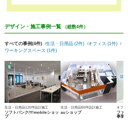
デザイン・施工事例一覧
（総数4件）
すべての事例(4件)
生活・日用品 (2件)
オフィス (1件)
ワーキングスペース (1件)
生活・日用品
120坪
設計施工
生活・日用品
60坪
設計施工
オフィ
ソフトバンク/Y!mobileショッ
auショップ
ファ
プ
事業