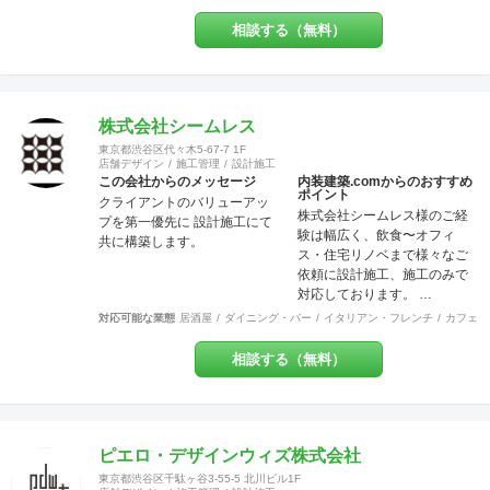
頼＝信じて頼られる対応 ・信
条＝固く信じて守る約束 ・確
相談する（無料）
信＝固く信じられる内容
【Design（デザイン）】 設
計、図案、意匠、美的造形を
考慮した創意工夫の計画、作
成 またデザインを通じて、関
株式会社シームレス
わる方達との関係の構築 これ
東京都渋谷区代々木5-67-7 1F
らの要素を持って、設計・施
店舗デザイン
施工管理
設計施工
工・管理を行っております。
この会社からのメッセージ
内装建築.comからのおすすめ
ポイント
お客様のお悩みやご相談には
クライアントのバリューアッ
株式会社シームレス様のご経
真摯に向き合い、ご要望を最
プを第一優先に 設計施工にて
験は幅広く、飲食〜オフィ
大限実現する技術力を提供い
共に構築します。
ス・住宅リノベまで様々なご
たします。 施工後にお客様が
依頼に設計施工、施工のみで
笑顔を見せてくださるときこ
対応しております。 …
そ、弊社にとってもっとも喜
ばしい瞬間です。 弊社はリフ
対応可能な業態
居酒屋
ダイニング・バー
イタリアン・フレンチ
カフェ・
ォーム・リノベーションや注
文住宅など幅広く工事を担当
相談する（無料）
させていただいております。
建物種別は店舗・戸建・アパ
ート・マンションなど様々な
建物に対応させていただいて
ピエロ・デザインウィズ株式会社
おり、色々な所にバラバラに
工事内容の注文をしていただ
東京都渋谷区千駄ヶ谷3-55-5 北川ビル1F