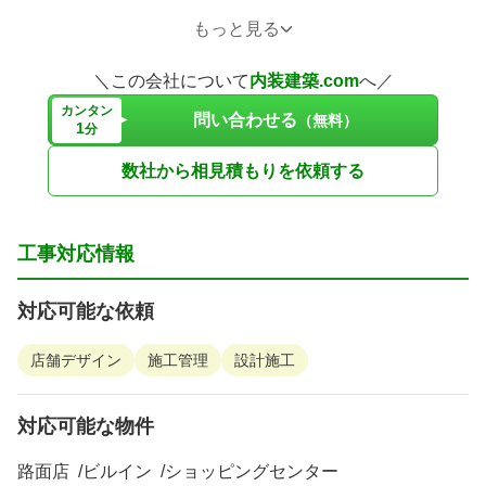
もっと見る
＜team geoworks チーム:ジオワークス＞
会社創業からの「内装工事職」+「電気専門職」の自社施
＼この会社について
内装建築.com
へ／
工チームがおります。
カンタン
問い合わせる
（無料）
1
分
長年にわたり、クオリティー向上してまいりました。伝
達・理解スピードも速い為、結果、業界いち施工期間が速
数社から相見積もりを依頼する
いと自負しております。
工事対応情報
対応可能エリア
関東・東北・東海・北陸・関西・中国・九州エリア
対応可能な依頼
※北海道・四国・沖縄・離島は、要相談。実績あり。
店舗デザイン
施工管理
設計施工
対応可能な物件
路面店
ビルイン
ショッピングセンター