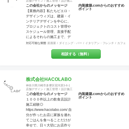
店舗デザイン
施工管理
設計施工
かなくとも、弊社にて一式執
この会社からのメッセージ
内装建築.comからのおすすめ
り行う事をメリットとし、活
ポイント
【業務内容】私たちピエロ・
動致しております。 尚、店
デザインウィズは、建築・イ
舗・住宅のセキュリティー面
ンテリアデザインを中心に、
にも配慮しており、防犯カメ
プロジェクトのコスト管理や
ラなどの部分にも力を入れて
スケジュール管理、直接手配
おります。 他の施工店ではで
によるそれらの施工まで、デ
きない方法で、アレルギー・
ザインという業務領域を超え
シックハウス症候群・化学物
対応可能な業態
居酒屋
ダイニング・バー
イタリアン・フレンチ
カフェ・
てプロジェクトに参加させて
質過敏症の方や健康な方にも
頂いております。飲食店、ア
良いとされる、化学物質は一
相談する（無料）
パレルショップを中心に、ホ
切使わない施工方法で無添加
テル、オフィス、食物販など
資材を使う工事なども対応で
を多く手掛けています。 【グ
きます。多様な形で取り組ん
ループ会社】グループ会社
でおります。 経験豊富な営
に、ピエロ・デザイン＆ワー
株式会社HACOLABO
業、デザイナー、設計士、建
クス（本社、ＷＥＢ・グラフ
築士【1級】、現場監督がお客
神奈川県川崎市多摩区宿河原3-6-1
ィック、不動産）、ピエロ・
店舗デザイン
施工管理
設計施工
様をトータルサポート致しま
デザイン＆ブリッジ（工事、
この会社からのメッセージ
内装建築.comからのおすすめ
す。 作業現場では自社の職人
ポイント
全国対応）の３社で、さまざ
１０００件以上の飲食店設計
がおりますので、柔軟性やス
まなご要望にお応えする体制
施工経験◎
ピード感ある対応致します。
を整えています。 【許認可】
https://www.hacolabo.com/ 自
ＵＳＥＮやサカイ引越センタ
一級建築士事務所、一般建設
分が作ったお店に家族を連れ
ーとの提携企業でございます
業、特定建設業（本社）、宅
てごはんを食べることだけが
ので工事のみならず、その他
地建物取引業（本社）
幸せで、日々大切にお店作り
のご要望にもご対応させてい