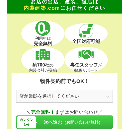
お店の出店、改装、退店は
内装建築.com
にお任せください
利用料は
全国対応可能
完全無料
約700社
専任スタッフ
の
が
内装会社が登録
徹底サポート
物件契約前でもOK！
＼
完全無料！
まずはお問い合わせ／
カンタン
次へ進む
（お問い合わせ無料）
1
分