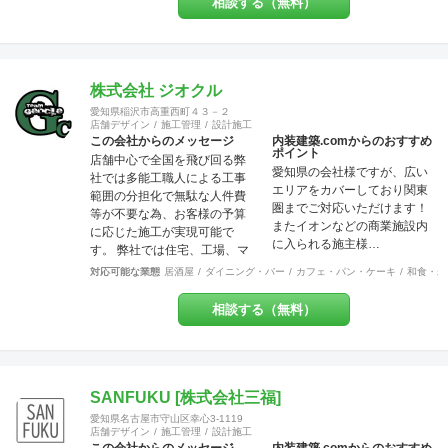
相談する（無料）
ています。 それはデザイン優
先で押しつけることなく、私
どものご提案を土台に「スタ
ッフも来店者も居心地の良い
地元に愛されるお店」を一緒
株式会社 ジオクル
に作りましょう！ということ
愛知県稲沢市高重西町４３－２
です。大抵のお店は近隣のリ
店舗デザイン
施工管理
設計施工
ピーターで売上が支えられて
この会社からのメッセージ
内装建築.comからのおすすめ
ポイント
いるのですから大事なポイン
店舗中心で全国を飛び回る弊
愛知県の会社様ですが、広い
トだと思いませんか？ また個
社では多能工職人による工事
エリアをカバーしており関東
人事業主にとって内装工事費
範囲の分担化で無駄な人件費
圏までご対応いただけます！
が大変な負担だということは
等が不要な為、お客様の予算
またイオンなどの商業施設内
重々承知しております。コス
に応じた施工が実現可能で
に入られる施主様…
ト面でも最大限のご協力を
す。 弊社では住宅、工場、マ
日々心がけております。ご気
ンション、店舗に渡り様々な
対応可能な業態
居酒屋
ダイニング・バー
カフェ・パン・ケーキ
和食・寿
軽にご相談ください。 美味し
分野での幅広い建築経験や、
いお料理・最高のサービス・
提案力があります。 これまで
相談する（無料）
素敵な品揃えに自信あり！そ
には200万〜700万程の開きで
んな出店計画・改装計画をお
他社との価格競争の中で勝ち
持ちの皆さま、是非それらを
抜いて来ました。 お問い合わ
最高に輝かせる空間づくり
せは メール
を、私たちにお手伝いさせて
（tenperhide31@icloud.com）
SANFUKU [株式会社三福]
ください。
からも承ります。 その他：道
愛知県名古屋市守山区幸心3-1119
具商 愛知県公安委員会許
店舗デザイン
施工管理
設計施工