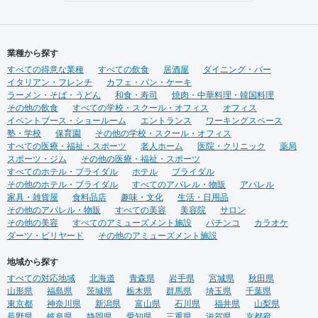
ＨＡＣＯＬＡＢＯ
営をしておりますので、経験
をもとにデザイン性と機能性
を兼ね備えたご提案をいたし
ます。 ◉サービス ①テナント
業種から探す
紹介サポート ②顧客ターゲッ
すべての得意な業種
ト・マーケティング調査 ③資
すべての飲食
居酒屋
ダイニング・バー
イタリアン・フレンチ
金調達サポート ④美容業界専
カフェ・パン・ケーキ
ラーメン・そば・うどん
門のデザイン提案 ⑤自社施工
和食・寿司
焼肉・中華料理・韓国料理
その他の飲食
⑥ブランディングのための販
すべての学校・スクール・オフィス
オフィス
イベントブース・ショールーム
促ツール ⑦お客様により沿っ
エントランス
ワーキングスペース
塾・学校
保育園
たアフターフォロー まずはご
その他の学校・スクール・オフィス
すべての医療・福祉・スポーツ
相談やお話だけでも構いませ
老人ホーム
医院・クリニック
薬局
スポーツ・ジム
ん。 お気軽にお問合せくださ
その他の医療・福祉・スポーツ
すべてのホテル・ブライダル
いませ！
ホテル
ブライダル
その他のホテル・ブライダル
すべてのアパレル・物販
アパレル
家具・雑貨屋
食料品店
趣味・文化
生活・日用品
その他のアパレル・物販
すべての美容
美容院
サロン
その他の美容
すべてのアミューズメント施設
パチンコ
カラオケ
ダーツ・ビリヤード
その他のアミューズメント施設
地域から探す
すべての対応地域
北海道
青森県
岩手県
宮城県
秋田県
山形県
福島県
茨城県
栃木県
群馬県
埼玉県
千葉県
東京都
神奈川県
新潟県
富山県
石川県
福井県
山梨県
長野県
岐阜県
静岡県
愛知県
三重県
滋賀県
京都府