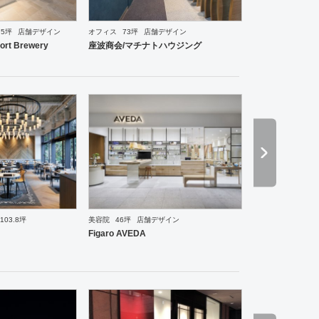
75坪
店舗デザイン
オフィス
73坪
店舗デザイン
食・寿司
焼肉・中華料理・韓国料理
オフィス
エントランス
ワーキングスペース
保育園
ort Brewery
座波商会/マチナトハウジング
103.8坪
美容院
46坪
店舗デザイン
ーメン・そば・うどん
焼肉・中華料理・韓国料理
その他
オフィス
ワーキングスペース
ホ
Figaro AVEDA