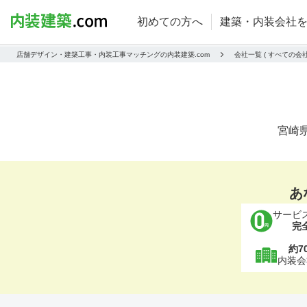
初めての方へ
建築・内装会社
店舗デザイン・建築工事・内装工事マッチングの内装建築.com
会社一覧 ( すべての
宮崎
あ
サービ
完
約7
内装会