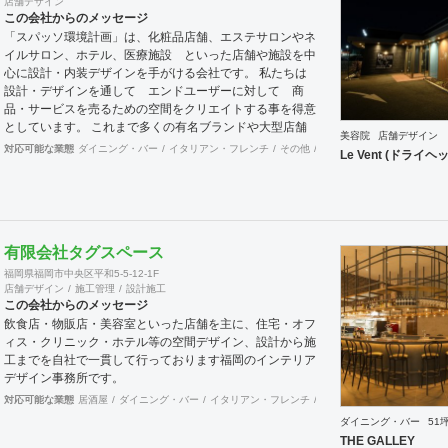
店舗デザイン
持った提案をさせて頂きます。
この会社からのメッセージ
「スパッソ環境計画」は、化粧品店舗、エステサロンやネ
イルサロン、ホテル、医療施設 といった店舗や施設を中
心に設計・内装デザインを手がける会社です。 私たちは
設計・デザインを通して エンドユーザーに対して 商
品・サービスを売るための空間をクリエイトする事を得意
としています。 これまで多くの有名ブランドや大型店舗
美容院
店舗デザイン
の美容系施設ぼ実績を経験を活かして、女性の気持ちを動
対応可能な業態
ダイニング・バー
イタリアン・フレンチ
その他
イベントブース・ショール
Le Vent (ドラ
かせる空間創りが可能です。 そのような視点から ホテ
ル 医療施設のお話もいただいてまいりました。 私たち
には、店舗設計・店舗デザインをご提供して20年以上の
歴史があります。 少数精鋭のチームですのでフットワー
クが軽いうえ、デザイナーはそれぞれ経験豊富です。 女
有限会社タグスペース
性の購買心理など女性のマーケティング理論に基づいた店
舗 設計には定評があり、日本だけでなく中国をはじめと
福岡県福岡市中央区平和5-5-12-1F
する海外店舗でも大きな反響を実現してきました。 豊富
店舗デザイン
施工管理
設計施工
この会社からのメッセージ
な店舗デザイン実績を持つ浜村さとると女性デザイナーの
飲食店・物販店・美容室といった店舗を主に、住宅・オフ
コラボレーションにより 感性を生かした上で計算された
ィス・クリニック・ホテル等の空間デザイン、設計から施
空間。集客や売り上げにつなげていきます。 設計施工ご
工までを自社で一貫して行っております福岡のインテリア
希望のお客様には 施工会社とのコラボレーションにて対
デザイン事務所です。
応が可能でございます。どうぞご相談ください。
対応可能な業態
居酒屋
ダイニング・バー
イタリアン・フレンチ
カフェ・パン・ケーキ
ラ
ダイニング・バー
51
THE GALLEY