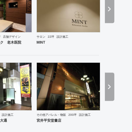
坪
店舗デザイン
サロン
22坪
設計施工
ーメン・そば・うどん
和食・寿司
焼肉・中華料理・韓国料理
その他
オフィス
イベントブ
ク 老木医院
MINT
設計施工
その他アパレル・物販
200坪
設計施工
食・寿司
焼肉・中華料理・韓国料理
オフィス
イベントブース・ショールーム
エントランス
大通
宮井平安堂書店