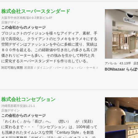
提案いたします。
株式会社スーパースタンダード
大阪市中央区南船場4-9-3東新ビル4F
店舗デザイン
この会社からのメッセージ
プロジェクトのヴィジョンを様々なアイディア、素材、手
法で具現化し、クライアントのヒラメキをキラメキにする
空間デザインはファッションを中心に多岐に渡り、実績は
８００件を超える。この経験値や引き出しの多さも高く評
価されリピーターも多い。 その強みを生かして時代と共
に変化するスーパースタンダードを作り出している。
アパレル
43.13坪
店
対応可能な業態
居酒屋
ダイニング・バー
カフェ・パン・ケーキ
和食・寿司
焼肉・中華料
BONbazaar ら
株式会社コンセプション
沖縄県那覇市安謝1-21-1
店舗デザイン
この会社からのメッセージ
「わくわく」から「喜び」へ。 (想い） が （笑顔）
に変わるまで・・・ 「コンセプション」は、100年経って
も洗練されたタイムレスな空間「Century Style」を創造