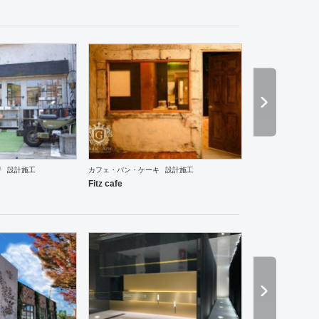
坪
設計施工
カフェ・パン・ケーキ
設計施工
Fitz cafe
食・寿司
その他
ワーキングスペース
ホテル
ブライダル
アパレル
インテリア・雑貨
趣