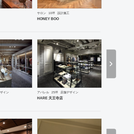
サロン
10坪
設計施工
ーメン・そば・うどん
和食・寿司
焼肉・中華料理・韓国料理
その他
オフィス
イベントブ
HONEY BOO
ザイン
アパレル
25坪
店舗デザイン
・ショールーム
エントランス
ワーキングスペース
その他
ホテル
ブライダル
その他
ア
HARE 天王寺店