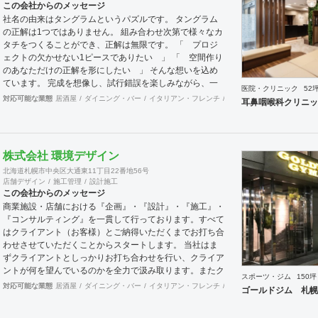
この会社からのメッセージ
業務 ・出店におけるトータルデザイン ・住宅リノベーシ
社名の由来はタングラムというパズルです。 タングラム
ョン ・家具及び什器デザイン
の正解は1つではありません。 組み合わせ次第で様々なカ
タチをつくることができ、正解は無限です。 「 プロジ
ェクトの欠かせない1ピースでありたい 」 「 空間作り
のあなただけの正解を形にしたい 」 そんな想いを込め
ています。 完成を想像し、試行錯誤を楽しみながら、 ​一
医院・クリニック
52
緒にワクワクしたいと思っています。
対応可能な業態
居酒屋
ダイニング・バー
イタリアン・フレンチ
カフェ・パン・ケーキ
ラ
耳鼻咽喉科クリニッ
株式会社 環境デザイン
北海道札幌市中央区大通東11丁目22番地56号
店舗デザイン
施工管理
設計施工
この会社からのメッセージ
商業施設・店舗における『企画』・『設計』・『施工』・
『コンサルティング』を一貫して行っております。すべて
はクライアント（お客様）とご納得いただくまでお打ち合
わせさせていただくことからスタートします。 当社はま
ずクライアントとしっかりお打ち合わせを行い、クライア
ントが何を望んでいるのかを全力で汲み取ります。またク
スポーツ・ジム
150坪
ライアントが思い描いていることをどのように表現してい
対応可能な業態
居酒屋
ダイニング・バー
イタリアン・フレンチ
カフェ・パン・ケーキ
和
ゴールドジム 札幌
いのかお困りのときは、お打ち合せ時クライアントからの
ご要望をこれまで培ってきた当社ならではのノウハウでご