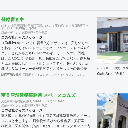
登録審査中
(本社）福岡県福岡市早良区西新3-15-9 （営業所）東京都目黒区五本
木1-14-3 FARE祐天寺001
店舗デザイン
施工管理
設計施工
この会社からのメッセージ
＜GuildArtsについて＞ 普遍的なデザインは「美しいもの
が朽ちていくそのストーリーとバックグラウンドで成り立
つ。」これが私たちGuildArtsのキーワードです。 弊社
は、ただの設計事務所・施工技能者だけではなく、家具屋
と工房を併設したトータルショップです。 [家づくり、店
インテリア・雑貨
70
舗づくりはオーナー様が主演です。私たちはその舞台美
GuildArts（自社）
術] 家づくりもリノベーションもまずあるのは、住む方の
対応可能な業態
居酒屋
ダイニング・バー
イタリアン・フレンチ
カフェ・パン・ケーキ
和
歴史。そこからデザインの好み、そして将来設計をストー
リー化し、デザインを組んでいきます。 そしてそのデザ
インは、過去作り上げてきた先人たちに敬意を表し、現代
で生み出される新しいモノたちとつじつまを合わせ、将来
商業店舗建築事務所 スペースコムズ
10年後、20年後に生きる人たちにも美しいと思え
大阪府東大阪市西石切町3-6-14 コスモB.L.D-2F
る・・・そのようなコンセプトの元活動しています。 オ
店舗デザイン
施工管理
設計施工
ーナー様の人生を多く過ごす空間を私たちの美術で永遠に
この会社からのメッセージ
彩れればこれ以上の幸せはありません。 私たちのショッ
東大阪市に拠点が御座います商業店舗建築事務所スペース
プはアンティークやヴィンテージ、古ぼけた温かみのある
コムズと申します。 店舗物件選びから飲食店・美容室・
デザイン展開しているインテリアショップです。 そのの
物販店・医療関係・介護・並びにショッピングセンター内