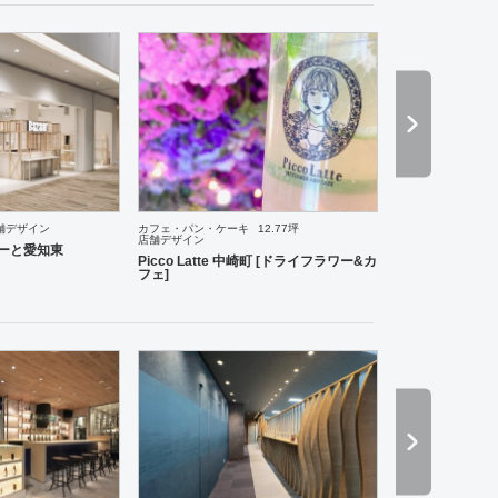
舗デザイン
カフェ・パン・ケーキ
12.77坪
店舗デザイン
理・韓国料理
オフィス
イベントブース・ショールーム
エントランス
ワーキングスペース
らぽーと愛知東
Picco Latte 中崎町 [ドライフラワー&カ
フェ]