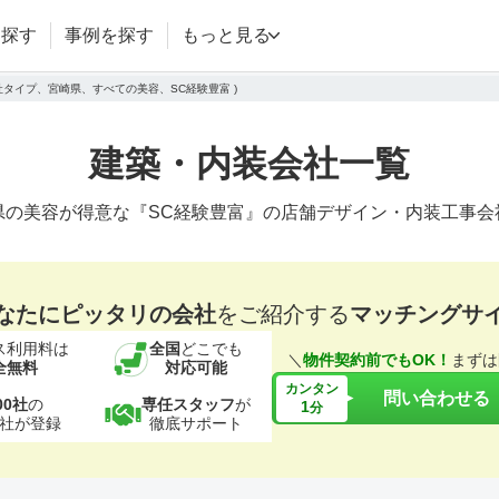
を探す
事例を探す
もっと見る
会社タイプ、宮崎県、すべての美容、SC経験豊富 )
建築・内装会社一覧
県の美容が得意な『SC経験豊富』の店舗デザイン・内装工事会
なたにピッタリの会社
をご紹介する
マッチングサ
ス利用料は
全国
どこでも
＼
物件契約前でもOK！
まずは
全無料
対応可能
カンタン
問い合わせる
00社
の
専任スタッフ
が
1
分
社が登録
徹底サポート