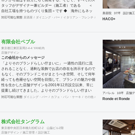
タッフがデザイナー兼ビルダー（施工者）である ＜
自社工場を持つものづくり集団＞です ◆ 海外にもネッ
美容院
37坪
設計施工
トワークを持ち、英語や中国語に堪能なスタッフたちが、
対応可能な業態
居酒屋
ダイニング・バー
イタリアン・フレンチ
カフェ・パン・ケーキ
ラ
HACO+
海外から国内への出店をスムーズに実現させる ＜国
境のない設計集団＞です 設計施工案件、設計＋造作物の
案件、施工案件、造作物制作など、多様な請負形態が可能
です。工場では金属を中心にさまざまな素材を用いた制作
有限会社ペブル
が可能で、例えば通常デザイン性とは無縁な特定防火設備
東京都江東区富岡2-4-4 YANE内
（鉄扉）などにも高いデザイン性を施すことも可能です。
店舗デザイン
GRIDFRAME とりかえのきかない空間
この会社からのメッセージ
https://gridframe.co.jp/ Synes(シネス) 霧のようなやわら
「よりそのブランドらしい佇まいに」 一過性の流行に流
かな空間 http://synes.jp/ SOTOCHIKU 時間の蓄積を
されることなく、過剰な装飾でお店の存在を誇示するので
取り込む空間 https://sotochiku.com/
もなく、そのブランドこそがまとうべき空間、そして何年
経っても色褪せない空間を目指して、ブランドの魅力や個
性を生かした店舗デザインを2001年12月設立以来、常に
提案し続けてきました。よりそのブランドらしい佇まい
アパレル
10坪
店舗デ
に。 「必要な箇所に、必要なデザインを」 2012年からは
対応可能な業態
ダイニング・バー
カフェ・パン・ケーキ
その他
オフィス
イベントブース
Ronde et Ronde
さらにその思いを発展させ、店舗デザインに限らず、グラ
フィックデザインからブランディングまで総合的にブラン
ドの出店をバックアップできる体制も整えてきました。そ
のブランドにとってまず何を優先すべきか、何が本当に必
株式会社タングラム
要なのか、そこをきちんとアドバイスできる会社でありた
東京都中央区日本橋久松町12-2 山脇ビル2階
いと思っています。 業務内容 ・店舗設計（物販店／飲食
店舗デザイン
施工管理
設計施工
店／美容室など） ・ブランディング及びディレクション