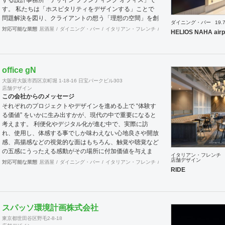
する設計事務所「デザイン ブランディング オフィス」で
す。 私たちは「ホスピタリティをデザインする」ことで
問題解決を図り、クライアントの想う「理想の空間」を創
ダイニング・バー
19.
造することを～Mission～としています。 「ホスピタリテ
対応可能な業態
居酒屋
ダイニング・バー
イタリアン・フレンチ
カフェ・パン・ケーキ
和
HELIOS NAHA airp
ィ」は、クライアントに「心地よさ」を感じてもらって始
めて生まれます。 ～行動指針～ 「おもてなしの心」、
「思いやりの心」、ちょっとしたことでも相手の氣持ちを
先に考える、何事においても常に機知を生み出せるよう考
office gN
え行動する、それが「作業人」を超えた「仕事人」となり
大阪府大阪市西区京町堀 1-18-16 日宝パークビル303
「ホスピタリティをデザインする」ことに繋がると考えま
店舗デザイン
す。 想いが形になるまで、わくわくするような「期待
この会社からのメッセージ
感」、理想の空間が形になって「喜び」を ～cred～ 理念
それぞれのプロジェクトやデザインを進める上で “体験す
とし、視覚、思考、心理にプラスに作用する空間をデザイ
る価値” をいかに生み出すかが、現代の中で重要になると
ンコンセプト計画、設計から施工期間における設計監理、
考えます。 利便化やデジタル化が進む中で、実際に訪
工事完了後のアフターサービス～までサポートいたしま
れ、使用し、体感する事でしか味わえない心地良さや開放
す。
感、高揚感などの視覚的な面はもちろん、触覚や聴覚など
の五感にうったえる感動がその場所に付加価値を与えま
イタリアン・フレンチ
す。 その感動を生み出し、他には無い価値を持った空間
店舗デザイン
対応可能な業態
居酒屋
ダイニング・バー
イタリアン・フレンチ
カフェ・パン・ケーキ
ラ
や物へと変化させる事がインテリアデザインの役割だと考
RIDE
えております。 この理念の元に、クライアントとの対話
を重ねる事でプロジェクトの根幹を定め、システムやレイ
アウトの面から構想を練り、環境や条件、コストに合わせ
て具現化します。 飲食業をはじめとした多様なジャンル
スパッソ環境計画株式会社
の商業デザインを手掛けている強みを活かし、美しいだけ
東京都世田谷区野毛2-8-18
では無い心躍るデザインと従来の形態に囚われない個性を