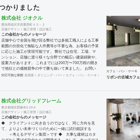
見つかりました
株式会社 ジオクル
愛知県稲沢市高重西町４３－２
店舗デザイン
施工管理
設計施工
この会社からのメッセージ
店舗中心で全国を飛び回る弊社では多能工職人による工事
範囲の分担化で無駄な人件費等が不要な為、お客様の予算
に応じた施工が実現可能です。 弊社では住宅、工場、マ
ンション、店舗に渡り様々な分野での幅広い建築経験や、
提案力があります。 これまでには200万〜700万程の開き
で他社との価格競争の中で勝ち抜いて来ました。 お問い
カフェ・パン・ケーキ
合わせは メール（tenperhide31@icloud.com）からも承
対応可能な業態
居酒屋
ダイニング・バー
カフェ・パン・ケーキ
和食・寿司
焼肉・中華料
リボンの古城カフェ
ります。 その他：道具商 愛知県公安委員会許可 第
542642304700号
株式会社グリッドフレーム
東京都港区西麻布2-20-4
店舗デザイン
施工管理
設計施工
この会社からのメッセージ
◆ クライアントに向き合うのではなく、同じ方向を見
て、よりよい未来づくりのために一緒に試行錯誤する
＜考えるデザイン集団＞です ◆ 大事な建材はカタ
ログから選ばず自分たちで開発する、そして、すべてのス