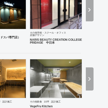
その他学校・スクール・オフィス
店舗デザイン
ーム
その他
老人ホーム
医院・クリニック
薬局
ホテル
アパレル
インテリア・雑貨
趣
イヘッドスパ専門店）
NARIS BEAUTY CREATION COLLEGE
PRIDAGE 中日本
ーメン・そば・うどん
和食・寿司
焼肉・中華料理・韓国料理
その他
オフィス
イベントブ
坪
設計施工
その他飲食
10坪
設計施工
VegeFru Kitchen