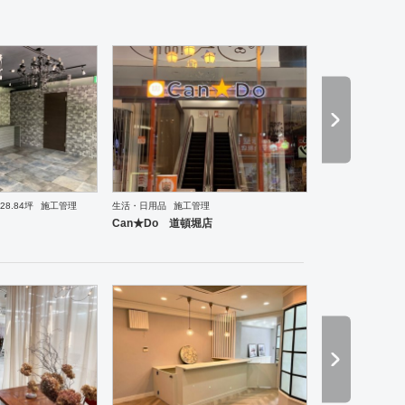
28.84坪
施工管理
生活・日用品
施工管理
理・韓国料理
オフィス
イベントブース・ショールーム
塾・学校
保育園
老人ホーム
医院
Can★Do 道頓堀店