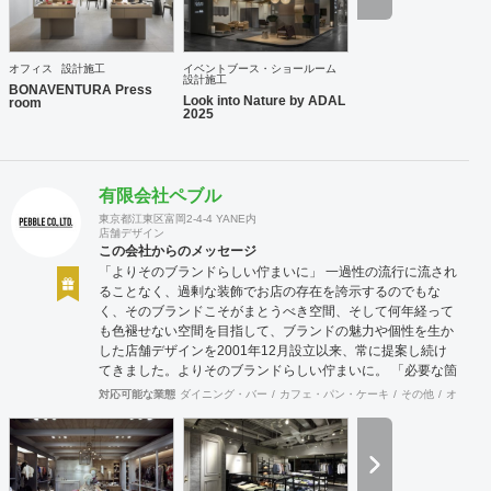
オフィス
設計施工
イベントブース・ショールーム
設計施工
BONAVENTURA Press
Look into Nature by ADAL
room
2025
有限会社ペブル
東京都江東区富岡2-4-4 YANE内
店舗デザイン
この会社からのメッセージ
「よりそのブランドらしい佇まいに」 一過性の流行に流され
ることなく、過剰な装飾でお店の存在を誇示するのでもな
く、そのブランドこそがまとうべき空間、そして何年経って
も色褪せない空間を目指して、ブランドの魅力や個性を生か
した店舗デザインを2001年12月設立以来、常に提案し続け
てきました。よりそのブランドらしい佇まいに。 「必要な箇
所に、必要なデザインを」 2012年からはさらにその思いを
対応可能な業態
ダイニング・バー
カフェ・パン・ケーキ
その他
オフィス
発展させ、店舗デザインに限らず、グラフィックデザインか
らブランディングまで総合的にブランドの出店をバックアッ
プできる体制も整えてきました。そのブランドにとってまず
何を優先すべきか、何が本当に必要なのか、そこをきちんと
アドバイスできる会社でありたいと思っています。 業務内容