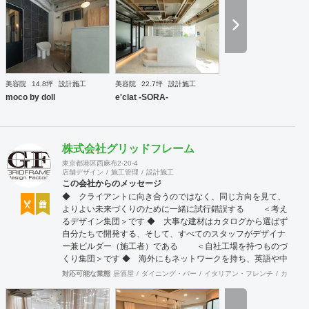
提案をいたします。 ◉サービス ①テナント紹介サポート ②顧
客ターゲット・マーケティング調査 ③資金調達サポート ④
美容業界専門のデザイン提案 ⑤自社施工 ⑥ブランディング
のための販促ツール ⑦お客様により沿ったアフターフォロー
まずはご相談やお話だけでも構いません。 お気軽にお問合せ
くださいませ！
美容院
14.8坪
設計施工
美容院
22.7坪
設計施工
moco by doll
e'clat -SORA-
株式会社グリッドフレーム
東京都港区西麻布2-20-4
店舗デザイン
施工管理
設計施工
この会社からのメッセージ
◆ クライアントに向き合うのではなく、同じ方向を見て、
よりよい未来づくりのために一緒に試行錯誤する ＜考え
るデザイン集団＞です ◆ 大事な建材はカタログから選ばず
自分たちで開発する、そして、すべてのスタッフがデザイナ
ー兼ビルダー（施工者）である ＜自社工場を持つものづ
くり集団＞です ◆ 海外にもネットワークを持ち、英語や中
国語に堪能なスタッフたちが、海外から国内への出店をスム
対応可能な業態
居酒屋
ダイニング・バー
イタリアン・フレンチ
カフェ・
ーズに実現させる ＜国境のない設計集団＞です 設計施
工案件、設計＋造作物の案件、施工案件、造作物制作など、
多様な請負形態が可能です。工場では金属を中心にさまざま