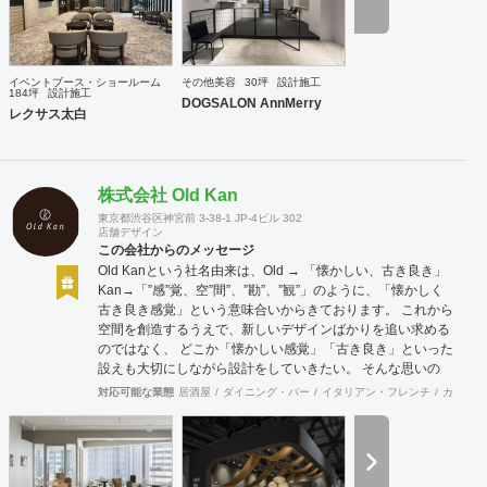
イベントブース・ショールーム
その他美容
30坪
設計施工
184坪
設計施工
DOGSALON AnnMerry
レクサス太白
株式会社 Old Kan
東京都渋谷区神宮前 3-38-1 JP-4ビル 302
店舗デザイン
この会社からのメッセージ
Old Kanという社名由来は、Old → 「懐かしい、古き良き」
Kan→「”感”覚、空”間”、”勘”、”観”」のように、「懐かしく
古き良き感覚」という意味合いからきております。 これから
空間を創造するうえで、新しいデザインばかりを追い求める
のではなく、 どこか「懐かしい感覚」「古き良き」といった
設えも大切にしながら設計をしていきたい。 そんな思いの
下、日々クライアント様、そしてその空間を使うお客様に幸
対応可能な業態
居酒屋
ダイニング・バー
イタリアン・フレンチ
カフェ・
せを提供できるようなデザインを心がけて日々精進しており
ます。 Old Kan 浦田 晶平 Shohei Urata https://old-kan.jp
Instagram：https://www.instagram.com/old_kan_/?hl=ja
shohei_urata@old-kan.jp 〒150-0001 東京都渋谷区神宮前
3-38-1 JP-4ビル 302