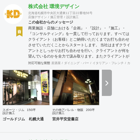
株式会社 環境デザイン
北海道札幌市中央区大通東11丁目22番地56号
店舗デザイン
施工管理
設計施工
この会社からのメッセージ
商業施設・店舗における『企画』・『設計』・『施工』・
『コンサルティング』を一貫して行っております。すべては
クライアント（お客様）とご納得いただくまでお打ち合わせ
させていただくことからスタートします。 当社はまずクライ
アントとしっかりお打ち合わせを行い、クライアントが何を
望んでいるのかを全力で汲み取ります。またクライアントが
思い描いていることをどのように表現していいのかお困りの
対応可能な業態
居酒屋
ダイニング・バー
イタリアン・フレンチ
カフェ・
ときは、お打ち合せ時クライアントからのご要望をこれまで
培ってきた当社ならではのノウハウでご提案いたします。
スポーツ・ジム
150坪
その他アパレル・物販
200坪
設計施工
設計施工
ゴールドジム 札幌大通
宮井平安堂書店