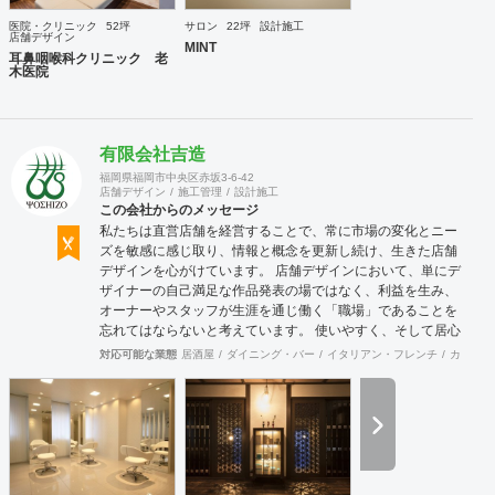
医院・クリニック
52坪
サロン
22坪
設計施工
店舗デザイン
MINT
耳鼻咽喉科クリニック 老
木医院
有限会社吉造
福岡県福岡市中央区赤坂3-6-42
店舗デザイン
施工管理
設計施工
この会社からのメッセージ
私たちは直営店舗を経営することで、常に市場の変化とニー
ズを敏感に感じ取り、情報と概念を更新し続け、生きた店舗
デザインを心がけています。 店舗デザインにおいて、単にデ
ザイナーの自己満足な作品発表の場ではなく、利益を生み、
オーナーやスタッフが生涯を通じ働く「職場」であることを
忘れてはならないと考えています。 使いやすく、そして居心
地がよく、時代の流れに左右されない強さを持った店舗デザ
対応可能な業態
居酒屋
ダイニング・バー
イタリアン・フレンチ
カフェ・
インを私たちは提案します。 また、グループ会社に不動産事
業と開業コンサルティング事業をそなえており、テナント・
出店地選びや資金調達から実践に基づいたサポートが可能で
す。 まずはお気軽に、ご相談ください。