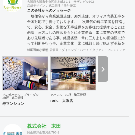
大阪府大阪市中央区南本町2-1-1 サザンビル302
店舗デザイン
施工管理
設計施工
この会社からのメッセージ
一般住宅から商業施設店舗、郊外店舗、オフィス内装工事を
全国対応で手掛けております。 「次世代の施工業者を目指し
て」安心、安全、安価な工事提供をお客様に提供することは
勿論、三方よしの理念をもとに企業使命 常に業界の見本で
あり先駆者である事。経営姿勢 常に三方よしの価値観に沿
って判断を行う事。企業文化 常に挑戦し続け絶えず革新を
行う事。この3大原則を基に常にLe・Reveに関わる皆様全て
対応可能な業態
居酒屋
ダイニング・バー
イタリアン・フレンチ
カフェ・
に最良な商品提供ができる施工のプロで私達は有り続けま
す。 安価であること基本的に下請け会社として多くの下請け
仕事を請けていますので、価格競争力には自信を持っていま
す。しかし安価な会社は探せば他にもいらっしゃるでしょう
し、安く施工したにも関わらす直ぐに施工部分が劣化したり
トラブルが多くコストがかかっていては意味がありません。
弊社は安価である事は勿論、施工後のアフターフォローもき
っちりと対応させていただき本当の意味での安価と言ってい
その他ホテル・ブライダル
アパレル
30坪
施工管理
ただけるよう長期的なお客様との関係を築ける対応を心掛け
20坪
施工管理
reric 大阪店
ております。また、東京のお客様に対しても定期的に本部に
寿マンション
お邪魔しましてご挨拶させていただいております。
株式会社 末田
岡山県津山市河面790-1