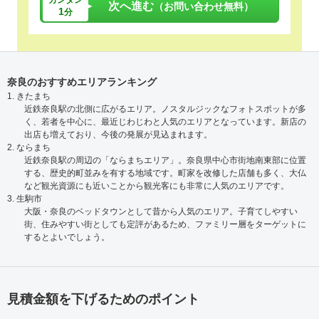
次へ進む
（お問い合わせ無料）
1
分
奈良のおすすめエリアランキング
1. きたまち
近鉄奈良駅の北側に広がるエリア。ノスタルジックなフォトスポットが多
く、若者を中心に、最近じわじわと人気のエリアとなっています。新店の
出店も増えており、今後の発展が見込まれます。
2. ならまち
近鉄奈良駅の周辺の「ならまちエリア」。奈良県中心市街地南東部に位置
する、歴史的町並みを有する地域です。町家を改修した店舗も多く、大仏
など観光資源にも近いことから観光客にも非常に人気のエリアです。
3. 生駒市
大阪・奈良のベッドタウンとして昔から人気のエリア。子育てしやすい
街、住みやすい街としても定評があるため、ファミリー層をターゲットに
するとよいでしょう。
見積金額を下げるためのポイント