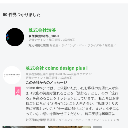
90 件見つかりました
株式会社渋谷
奈良県桜井市外山186-1
店舗デザイン
施工管理
設計施工
対応可能な業態
居酒屋
ダイニング・バー
ブライダル
居酒屋
ダイニン
株式会社 colmo design plus i
東京都渋谷区南平台町16-28 Daiwa渋谷スクエア 6F
店舗デザイン
施工管理
設計施工
この会社からのメッセージ
colmo designでは、ご依頼いただいたお客様のお店に人が集
まり沢山の笑顔が溢れることを「流行る」とし、その「流行
る」を高めることをミッションとしています。 私たちは​​お客
様ごとにちがう“オモイ”にとことん向き合い、“店舗づくりの
先に実現したいこと”を一緒に創り上げます。まだカタチにな
っていない想いを聞かせてください。 施工実績は900店以
上。 グループ会社で直営美容室を13店舗を運営をしており
対応可能な業態
居酒屋
ダイニング・バー
イタリアン・フレンチ
カフェ・
ますので、経験をもとにデザイン性と機能性を兼ね備えたご