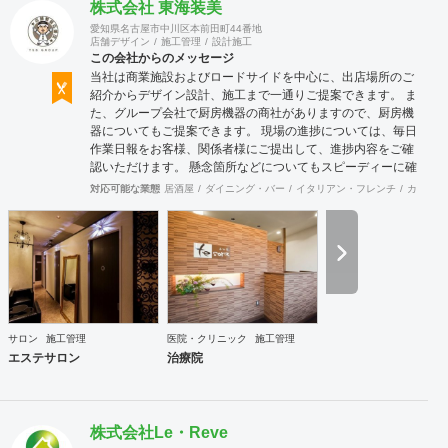
株式会社 東海装美
愛知県名古屋市中川区本前田町44番地
店舗デザイン
施工管理
設計施工
この会社からのメッセージ
当社は商業施設およびロードサイドを中心に、出店場所のご
紹介からデザイン設計、施工まで一通りご提案できます。 ま
た、グループ会社で厨房機器の商社がありますので、厨房機
器についてもご提案できます。 現場の進捗については、毎日
作業日報をお客様、関係者様にご提出して、進捗内容をご確
認いただけます。 懸念箇所などについてもスピーディーに確
認、修正できます。 店舗内装のみならず、当社の店舗繁盛応
対応可能な業態
居酒屋
ダイニング・バー
イタリアン・フレンチ
カフェ・
援団は店舗にまつわることは何でも相談に応じます。 食材業
者、機器業者、プレスリリースなど何でもご相談ください。
サロン
施工管理
医院・クリニック
施工管理
エステサロン
治療院
株式会社Le・Reve