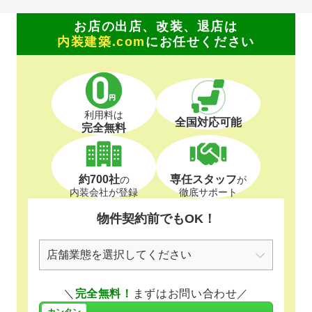
お店の出店、改装、退店は
内装建築.com
にお任せください
利用料は
全国対応可能
完全無料
約700社
専任スタッフ
の
が
内装会社が登録
徹底サポート
物件契約前でもOK！
＼
完全無料！
まずはお問い合わせ／
カンタン