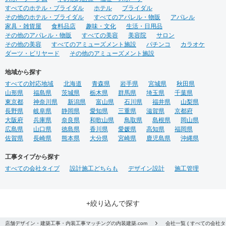
すべてのホテル・ブライダル
ホテル
ブライダル
その他のホテル・ブライダル
すべてのアパレル・物販
アパレル
家具・雑貨屋
食料品店
趣味・文化
生活・日用品
その他のアパレル・物販
すべての美容
美容院
サロン
その他の美容
すべてのアミューズメント施設
パチンコ
カラオケ
ダーツ・ビリヤード
その他のアミューズメント施設
地域から探す
すべての対応地域
北海道
青森県
岩手県
宮城県
秋田県
山形県
福島県
茨城県
栃木県
群馬県
埼玉県
千葉県
東京都
神奈川県
新潟県
富山県
石川県
福井県
山梨県
長野県
岐阜県
静岡県
愛知県
三重県
滋賀県
京都府
大阪府
兵庫県
奈良県
和歌山県
鳥取県
島根県
岡山県
広島県
山口県
徳島県
香川県
愛媛県
高知県
福岡県
佐賀県
長崎県
熊本県
大分県
宮崎県
鹿児島県
沖縄県
工事タイプから探す
すべての会社タイプ
設計施工どちらも
デザイン設計
施工管理
+絞り込んで探す
店舗デザイン・建築工事・内装工事マッチングの内装建築.com
会社一覧 ( すべての会社