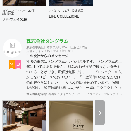
ダイニング・バー
20坪
アパレル
31坪
設計施工
設計施工
LIFE COLLEZIONE
ノルウェイの森
株式会社タングラム
東京都中央区日本橋久松町12-2 山脇ビル2階
店舗デザイン
施工管理
設計施工
この会社からのメッセージ
社名の由来はタングラムというパズルです。 タングラムの正
解は1つではありません。 組み合わせ次第で様々なカタチを
つくることができ、正解は無限です。 「 プロジェクトの欠
かせない1ピースでありたい 」 「 空間作りのあなただけ
の正解を形にしたい 」 そんな想いを込めています。 完成
を想像し、試行錯誤を楽しみながら、 ​一緒にワクワクしたい
と思っています。
対応可能な業態
居酒屋
ダイニング・バー
イタリアン・フレンチ
カフェ・