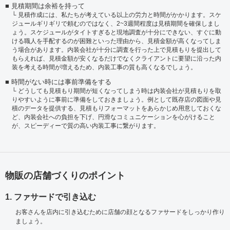
見積期間は余裕を持って
見積作成には、私たちが考えている以上の労力と時間がかかります。スケ
ジュールギリギリで頼むのではなく、2~3週間程度は見積期間を確保しまし
ょう。スケジュールがタイトすぎると現地調査が十分にできない、すぐに動
ける職人を手配するのが困難といった理由から、見積金額が高くなってしま
う場合があります。内装会社が十分に調査を行った上で見積もりを提出して
もらえれば、見積金額が安くなるだけでなくクライアントに要望に沿った内
装を考える時間が増えるため、内装工事の質も高くなるでしょう。
時間がない時には事前準備をする
どうしても見積もり期間が短くなってしまう時は内装会社が見積もりを取
りやすいように事前に準備をしておきましょう。例として既存店の図面や見
積のデータを提供する、見積もりフォーマットをあらかじめ用意しておくな
ど、内装会社への負担を下げ、円滑なコミュニケーションを心がけること
が、スピーディーで質の高い内装工事に繋がります。
物販の店舗づくりのポイント
1. ファサードで引き込む
お客さんを店内に引き込むために店舗の顔となるファサードをしっかり作り
ましょう。