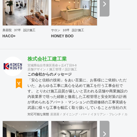
な素材を用いた制作が可能で、例えば通常デザイン性とは無
縁な特定防火設備（鉄扉）などにも高いデザイン性を施すこ
とも可能です。 GRIDFRAME とりかえのきかない空間
https://gridframe.co.jp/ Synes(シネス) 霧のようなやわらか
な空間 http://synes.jp/ SOTOCHIKU 時間の蓄積を取り
美容院
37坪
設計施工
サロン
10坪
設計施工
込む空間 https://sotochiku.com/
HACO+
HONEY BOO
株式会社工建工業
宮城県仙台市泉区長命ヶ丘4丁目9-6
店舗デザイン
施工管理
設計施工
この会社からのメッセージ
「安心と信頼の技術」をあい言葉に、お客様にご依頼いただ
いた、あらゆる工事に真心を込めて施工を行う工事会社で
す。 とりわけ施工品質が厳しいと言われる店舗や商業施設の
内装業界で培った経験と徹底した工程管理と安全対策の計画
が求められるアパート・マンションの営繕修繕の工事実績を
武器に様々な工事を幅広く取り扱いしていることが当社の大
きな特徴です。
対応可能な業態
居酒屋
ダイニング・バー
イタリアン・フレンチ
カフェ・