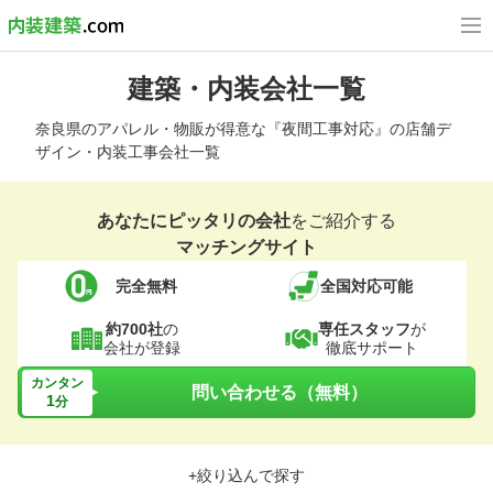
建築・内装会社一覧
奈良県のアパレル・物販が得意な『夜間工事対応』の店舗デ
ザイン・内装工事会社一覧
あなたにピッタリの会社
をご紹介する
マッチングサイト
完全無料
全国対応可能
約700社
の
専任スタッフ
が
会社が登録
徹底サポート
カンタン
問い合わせる（無料）
1
分
+絞り込んで探す