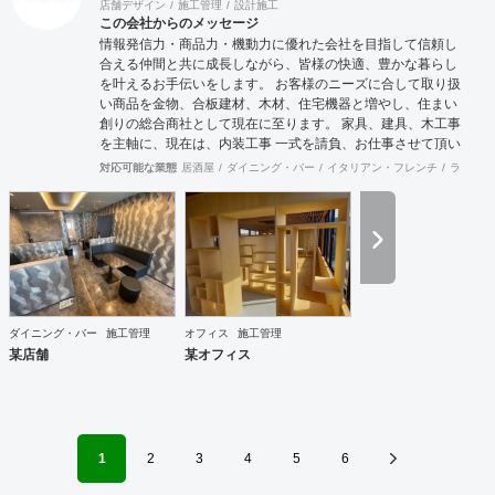
店舗デザイン
施工管理
設計施工
この会社からのメッセージ
情報発信力・商品力・機動力に優れた会社を目指して信頼し
合える仲間と共に成長しながら、皆様の快適、豊かな暮らし
を叶えるお手伝いをします。 お客様のニーズに合して取り扱
い商品を金物、合板建材、木材、住宅機器と増やし、住まい
創りの総合商社として現在に至ります。 家具、建具、木工事
を主軸に、現在は、内装工事 一式を請負、お仕事させて頂い
ております。 お客様に接するときも、実直に仕事と向き合う
対応可能な業態
居酒屋
ダイニング・バー
イタリアン・フレンチ
ラーメン
ときも、商品力とスピーディーに情報を集約、発信する流通
の原点を基盤に、人に優しい住空間の創出の実現に向け、積
極的行動、目標と達成、社内外の信頼できる仲間とお互いを
高めながら、業界全体の底上げ、活性化に努め成長していき
たいと思います。
ダイニング・バー
施工管理
オフィス
施工管理
某店舗
某オフィス
1
2
3
4
5
6