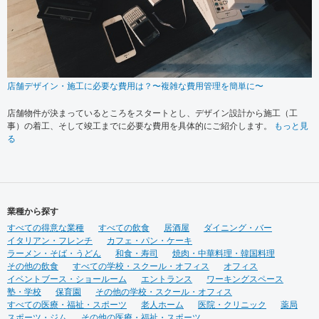
店舗デザイン・施工に必要な費用は？〜複雑な費用管理を簡単に〜
店舗物件が決まっているところをスタートとし、デザイン設計から施工（工
事）の着工、そして竣工までに必要な費用を具体的にご紹介します。
もっと見
る
業種から探す
すべての得意な業種
すべての飲食
居酒屋
ダイニング・バー
イタリアン・フレンチ
カフェ・パン・ケーキ
ラーメン・そば・うどん
和食・寿司
焼肉・中華料理・韓国料理
その他の飲食
すべての学校・スクール・オフィス
オフィス
イベントブース・ショールーム
エントランス
ワーキングスペース
塾・学校
保育園
その他の学校・スクール・オフィス
すべての医療・福祉・スポーツ
老人ホーム
医院・クリニック
薬局
スポーツ・ジム
その他の医療・福祉・スポーツ