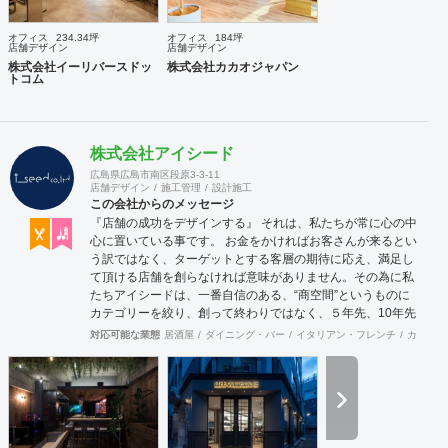
オフィス
234.34坪
オフィス
184坪
店舗デザイン
店舗デザイン
株式会社イーリバースドッ
株式会社カカオジャパン
トコム
株式会社アイシード
広島県広島市南区段原3-3-11
店舗デザイン
施工管理
設計施工
この会社からのメッセージ
『店舗の成功をデザインする』 それは、私たちが常に心の中
心に置いている事です。 お金をかければお客さんが来るとい
う訳ではなく、ターゲットとする客層の期待に応え、満足し
て頂ける店舗を創らなければ意味がありません。その為に私
たちアイシードは、一番自信のある、“商空間”というものに
カテゴリーを絞り、創って終わりではなく、５年先、10年先
を見据えながら、お客様のサクセスパートナーとして、成功
対応可能な業態
居酒屋
ダイニング・バー
イタリアン・フレンチ
カフェ・
する店創りを提供します。