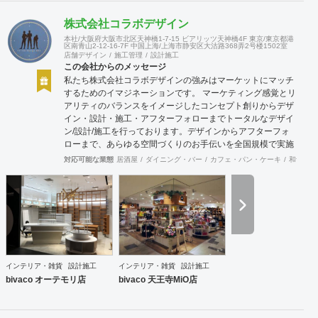
株式会社コラボデザイン
本社/大阪府大阪市北区天神橋1-7-15 ビアリッツ天神橋4F 東京/東京都港
区南青山2-12-16-7F 中国上海/上海市静安区大沽路368弄2号楼1502室
店舗デザイン
施工管理
設計施工
この会社からのメッセージ
私たち株式会社コラボデザインの強みはマーケットにマッチ
するためのイマジネーションです。 マーケティング感覚とリ
アリティのバランスをイメージしたコンセプト創りからデザ
イン・設計・施工・アフターフォローまでトータルなデザイ
ン/設計/施工を行っております。デザインからアフターフォ
ローまで、あらゆる空間づくりのお手伝いを全国規模で実施
できます。上海にもオフィスがございますので、中国での実
対応可能な業態
居酒屋
ダイニング・バー
カフェ・パン・ケーキ
和食・寿
施も可能です。
インテリア・雑貨
設計施工
インテリア・雑貨
設計施工
bivaco オーテモリ店
bivaco 天王寺MiO店