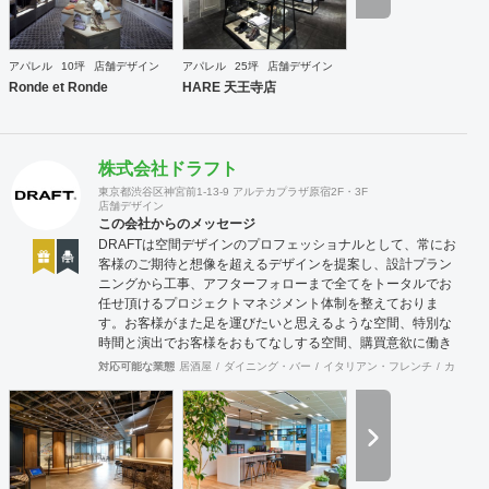
・店舗設計（物販店／飲食店／美容室など） ・ブランディン
グ及びディレクション業務 ・出店におけるトータルデザイン
・住宅リノベーション ・家具及び什器デザイン
アパレル
10坪
店舗デザイン
アパレル
25坪
店舗デザイン
Ronde et Ronde
HARE 天王寺店
株式会社ドラフト
東京都渋谷区神宮前1-13-9 アルテカプラザ原宿2F・3F
店舗デザイン
この会社からのメッセージ
DRAFTは空間デザインのプロフェッショナルとして、常にお
客様のご期待と想像を超えるデザインを提案し、設計プラン
ニングから工事、アフターフォローまで全てをトータルでお
任せ頂けるプロジェクトマネジメント体制を整えておりま
す。お客様がまた足を運びたいと思えるような空間、特別な
時間と演出でお客様をおもてなしする空間、購買意欲に働き
かけるレイアウトとVMD、ブランド力を高める空間演出な
対応可能な業態
居酒屋
ダイニング・バー
イタリアン・フレンチ
カフェ・
ど、多くの方々に満足していただける店舗デザインに自信を
持っております。 ご希望されるイメージ、コストに関する不
安要素、 新規オープン、移転・改装に関するスケジュール、
ほか不明点など、まずはお気軽にお問い合わせください。