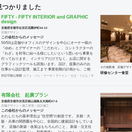
件見つかりました
FIFTY - FIFTY INTERIOR and GRAPHIC
design
京都府京都市右京区花園伊町44-10
店舗デザイン
この会社からのメッセージ
50/50は店舗やオフィスのデザインを中心にオーナー様の
『ゆめ』とデザイナーの『こだわり』、コントラクターの
『わざ』を対等に結べる様にしたいという思いから事業を
行っております。 インテリアだけでなく、お店に関する
グラフィックツールも請負います。 設計、提案のみのお
その他飲食
店舗デザイ
仕事から設計監理、施工まで 事業初期の計画から、ご相
研修センター食堂 
談にのりますので、まずはお気軽に問い合わせ下さい。
対応可能な業態
カフェ・パン・ケーキ
ラーメン・そば・うどん
和食・寿司
焼肉・中華料理
電話番号 0753668349 E-mail info@fifty-fifty.design
有限会社 起廣プラン
京都府京都市伏見区桃山福島太夫南町67-6
店舗デザイン
施工管理
設計施工
この会社からのメッセージ
わたしたちの基本理念は ”住空間”の創造です。 京都・大
阪・兵庫の関西圏を中心に、全国的に建築設計をしていま
す。 店舗の新築・改装はもちろんのこと、 新築・注文住
宅（モダンデザイン、和風建築）、リフォーム・リノベー