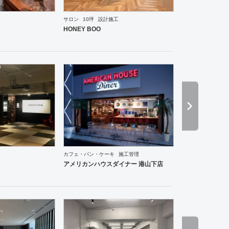
サロン
10坪
設計施工
ーメン・そば・うどん
和食・寿司
焼肉・中華料理・韓国料理
その他
オフィス
イベントブ
HONEY BOO
ーメン・そば・うどん
和食・寿司
焼肉・中華料理・韓国料理
その他
オフィス
エントラン
カフェ・パン・ケーキ
施工管理
アメリカンハウスダイナー 港山下店