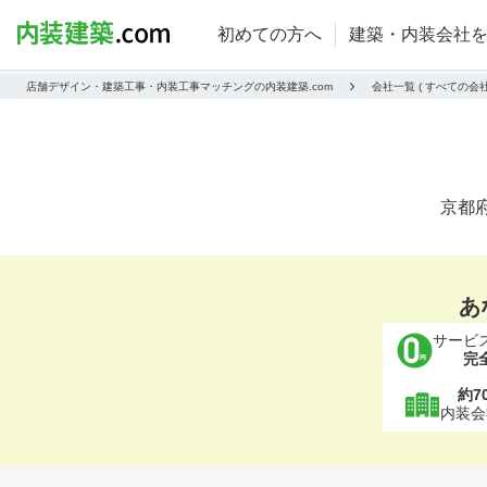
初めての方へ
建築・内装会社
店舗デザイン・建築工事・内装工事マッチングの内装建築.com
会社一覧 ( すべての
京都
あ
サービ
完
約7
内装会