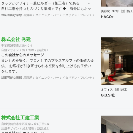
タッフがデザイナー兼ビルダー（施工者）である ＜
自社工場を持つものづくり集団＞です ◆ 海外にもネッ
美容院
37坪
設計施工
トワークを持ち、英語や中国語に堪能なスタッフたちが、
対応可能な業態
居酒屋
ダイニング・バー
イタリアン・フレンチ
カフェ・パン・ケーキ
ラ
HACO+
海外から国内への出店をスムーズに実現させる ＜国
境のない設計集団＞です 設計施工案件、設計＋造作物の
案件、施工案件、造作物制作など、多様な請負形態が可能
です。工場では金属を中心にさまざまな素材を用いた制作
株式会社 秀建
が可能で、例えば通常デザイン性とは無縁な特定防火設備
千葉県浦安市北栄4-9-4
（鉄扉）などにも高いデザイン性を施すことも可能です。
店舗デザイン
施工管理
設計施工
GRIDFRAME とりかえのきかない空間
この会社からのメッセージ
https://gridframe.co.jp/ Synes(シネス) 霧のようなやわら
良いものを安く、プロとしてのプラスアルファの価値の提
かな空間 http://synes.jp/ SOTOCHIKU 時間の蓄積を
供、 お客様が引き寄せられる空間を創り上げるお手伝い
取り込む空間 https://sotochiku.com/
をします。
対応可能な業態
居酒屋
ダイニング・バー
イタリアン・フレンチ
カフェ・パン・ケーキ
ラ
オフィス
設計施工
G.B.S 社
株式会社工建工業
宮城県仙台市泉区長命ヶ丘4丁目9-6
店舗デザイン
施工管理
設計施工