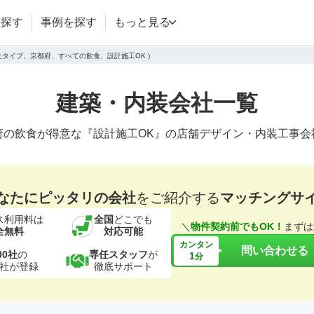
を探す
事例を探す
もっと見る
会社タイプ、京都府、すべての飲食、設計施工OK )
建築・内装会社一覧
府の飲食が得意な『設計施工OK』の店舗デザイン・内装工事会
なたにピッタリの会社
をご紹介する
マッチングサ
ス利用料は
全国
どこでも
＼
物件契約前でもOK！
まずは
全無料
対応可能
カンタン
問い合わせる
00社
の
専任スタッフ
が
1
分
社が登録
徹底サポート