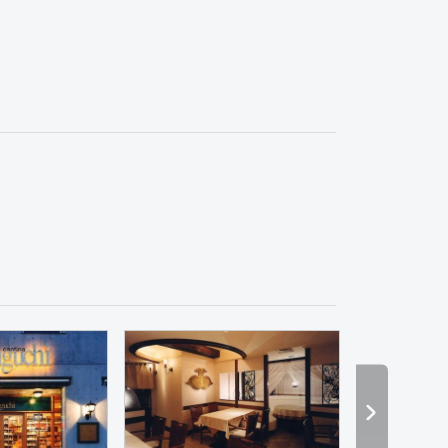
オフィス
エントランス
ワーキングスペース
塾・学校
保育園
インテリア・雑貨
美容院
ーメン・そば・うどん
和食・寿司
焼肉・中華料理・韓国料理
その他
オフィス
イベントブ