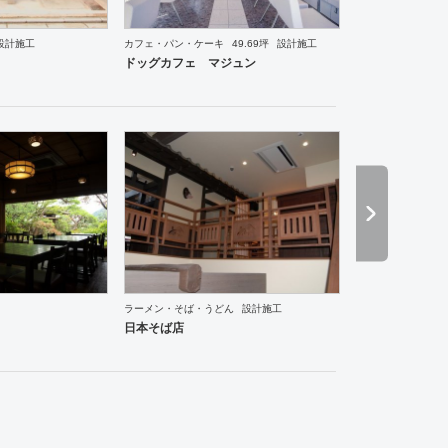
設計施工
カフェ・パン・ケーキ
49.69坪
設計施工
ーメン・そば・うどん
和食・寿司
その他
美容院
医院・クリニック
ドッグカフェ マジュン
ラーメン・そば・うどん
設計施工
飯店
生活・日用品
日本そば店