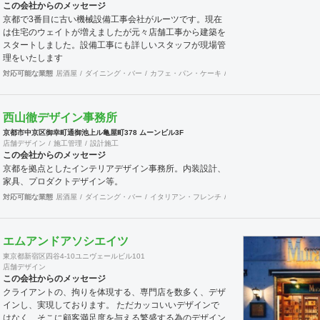
この会社からのメッセージ
京都で3番目に古い機械設備工事会社がルーツです。現在
は住宅のウェイトが増えましたが元々店舗工事から建築を
スタートしました。設備工事にも詳しいスタッフが現場管
理をいたします
対応可能な業態
居酒屋
ダイニング・バー
カフェ・パン・ケーキ
ラーメン・そば・うどん
西山徹デザイン事務所
京都市中京区御幸町通御池上ル亀屋町378 ムーンビル3F
店舗デザイン
施工管理
設計施工
この会社からのメッセージ
京都を拠点としたインテリアデザイン事務所。内装設計、
家具、プロダクトデザイン等。
対応可能な業態
居酒屋
ダイニング・バー
イタリアン・フレンチ
カフェ・パン・ケーキ
ラ
エムアンドアソシエイツ
東京都新宿区四谷4-10ユニヴェールビル101
店舗デザイン
この会社からのメッセージ
クライアントの、拘りを体現する、専門店を数多く、デザ
インし、実現しております。 ただカッコいいデザインで
はなく、そこに顧客満足度を与える繁盛する為のデザイン