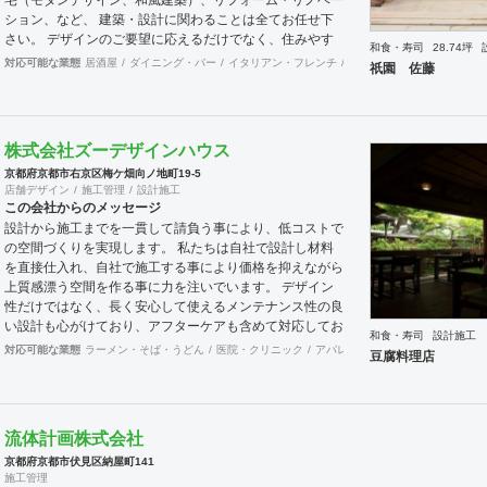
ション、など、 建築・設計に関わることは全てお任せ下
さい。 デザインのご要望に応えるだけでなく、住みやす
和食・寿司
28.74坪
さやコストも最大限こだわってご提案させて頂きます。
対応可能な業態
居酒屋
ダイニング・バー
イタリアン・フレンチ
カフェ・パン・ケーキ
ラ
祇園 佐藤
デザイン設計〜施工管理まで全て担当いたします。
株式会社ズーデザインハウス
京都府京都市右京区梅ケ畑向ノ地町19-5
店舗デザイン
施工管理
設計施工
この会社からのメッセージ
設計から施工までを一貫して請負う事により、低コストで
の空間づくりを実現します。 私たちは自社で設計し材料
を直接仕入れ、自社で施工する事により価格を抑えながら
上質感漂う空間を作る事に力を注いでいます。 デザイン
性だけではなく、長く安心して使えるメンテナンス性の良
い設計も心がけており、アフターケアも含めて対応してお
和食・寿司
設計施工
りますので京都を中心にオーナー様に喜ばれています。
対応可能な業態
ラーメン・そば・うどん
医院・クリニック
アパレル
インテリア・雑貨
食
豆腐料理店
流体計画株式会社
京都府京都市伏見区納屋町141
施工管理