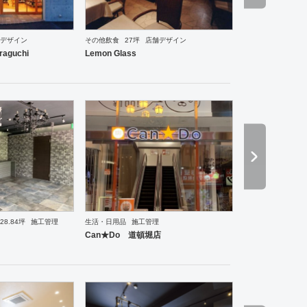
デザイン
その他飲食
27坪
店舗デザイン
ーメン・そば・うどん
和食・寿司
焼肉・中華料理・韓国料理
その他
オフィス
イベントブ
raguchi
Lemon Glass
28.84坪
施工管理
生活・日用品
施工管理
理・韓国料理
オフィス
イベントブース・ショールーム
塾・学校
保育園
老人ホーム
医院
Can★Do 道頓堀店