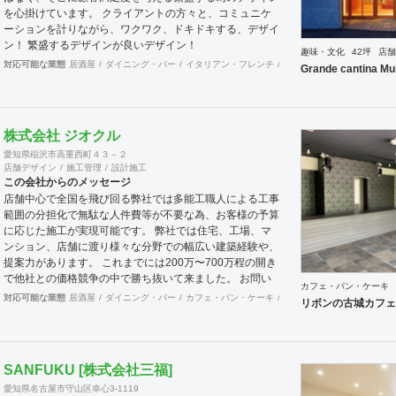
を心掛けています。 クライアントの方々と、コミュニケ
ーションを計りながら、ワクワク、ドキドキする、デザイ
ン！ 繁盛するデザインが良いデザイン！
趣味・文化
42坪
店舗
対応可能な業態
居酒屋
ダイニング・バー
イタリアン・フレンチ
カフェ・パン・ケーキ
ラ
Grande cantina Mu
株式会社 ジオクル
愛知県稲沢市高重西町４３－２
店舗デザイン
施工管理
設計施工
この会社からのメッセージ
店舗中心で全国を飛び回る弊社では多能工職人による工事
範囲の分担化で無駄な人件費等が不要な為、お客様の予算
に応じた施工が実現可能です。 弊社では住宅、工場、マ
ンション、店舗に渡り様々な分野での幅広い建築経験や、
提案力があります。 これまでには200万〜700万程の開き
で他社との価格競争の中で勝ち抜いて来ました。 お問い
カフェ・パン・ケーキ
合わせは メール（tenperhide31@icloud.com）からも承
対応可能な業態
居酒屋
ダイニング・バー
カフェ・パン・ケーキ
和食・寿司
焼肉・中華料
リボンの古城カフェ
ります。 その他：道具商 愛知県公安委員会許可 第
542642304700号
SANFUKU [株式会社三福]
愛知県名古屋市守山区幸心3-1119