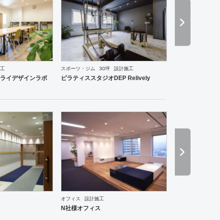
工
スポーツ・ジム
30坪
設計施工
ーメン・そば・うどん
和食・寿司
焼肉・中華料理・韓国料理
その他
オフィス
イベントブ
ライデザインラボ
ピラティススタジオDEP Relively
ーメン・そば・うどん
和食・寿司
焼肉・中華料理・韓国料理
その他
オフィス
イベントブ
オフィス
設計施工
N社様オフィス