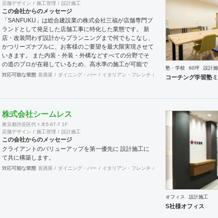
店舗デザイン
施工管理
設計施工
この会社からのメッセージ
「SANFUKU」は総合建設業の株式会社三福が店舗専門ブ
ランドとして発足した店舗工事に特化した業態です。 新
店・改装問わず設計からプランニングまで何でもこなし、
かつリーズナブルに、お客様のご要望を最大限実現させて
いきます。 また内装・外装・外構などすべての分野でそ
の道のプロが在籍しているため、高水準の施工が可能で
塾・学校
60坪
設計施
す。 出来上がった時に綺麗なのは当たり前！腕の良さは
対応可能な業態
居酒屋
ダイニング・バー
イタリアン・フレンチ
カフェ・パン・ケーキ
ラ
コーチング学習塾ミ
年数が経てば経つほど実感できます。 そして、
SANFUKUの職人は施工力だけでなくコミニケーション力
に優れています。 お客様が安心してオープンできるよう
きめ細やかな対応を心がけています。
株式会社シームレス
東京都渋谷区代々木5-67-7 1F
店舗デザイン
施工管理
設計施工
この会社からのメッセージ
クライアントのバリューアップを第一優先に 設計施工に
て共に構築します。
対応可能な業態
居酒屋
ダイニング・バー
イタリアン・フレンチ
カフェ・パン・ケーキ
ラ
オフィス
設計施工
S社様オフィス