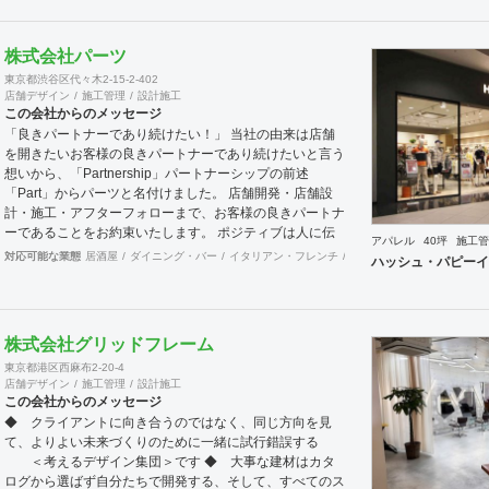
株式会社パーツ
東京都渋谷区代々木2-15-2-402
店舗デザイン
施工管理
設計施工
この会社からのメッセージ
「良きパートナーであり続けたい！」 当社の由来は店舗
を開きたいお客様の良きパートナーであり続けたいと言う
想いから、「Partnership」パートナーシップの前述
「Part」からパーツと名付けました。 店舗開発・店舗設
計・施工・アフターフォローまで、お客様の良きパートナ
ーであることをお約束いたします。 ポジティブは人に伝
アパレル
40坪
施工管
わります。 伝わったポジティブが幸せを呼び込み、呼び
対応可能な業態
居酒屋
ダイニング・バー
イタリアン・フレンチ
カフェ・パン・ケーキ
ラ
ハッシュ・パピーイ
込んだ幸せが、さらに大きな幸せとなって返って来る。
500店以上のOPENを見届けた当社ならではの実績をご確
認下さい。 <a
href="https://www.partsinc.co.jp/">https://www.partsinc.co.jp/</a>
株式会社グリッドフレーム
東京都港区西麻布2-20-4
店舗デザイン
施工管理
設計施工
この会社からのメッセージ
◆ クライアントに向き合うのではなく、同じ方向を見
て、よりよい未来づくりのために一緒に試行錯誤する
＜考えるデザイン集団＞です ◆ 大事な建材はカタ
ログから選ばず自分たちで開発する、そして、すべてのス