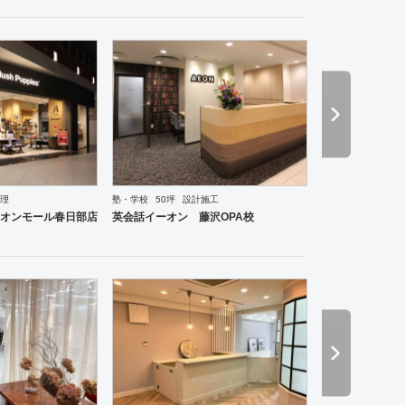
理
塾・学校
50坪
設計施工
ーメン・そば・うどん
和食・寿司
焼肉・中華料理・韓国料理
その他
オフィス
イベントブ
オンモール春日部店
英会話イーオン 藤沢OPA校