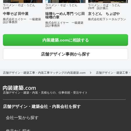
ラーメン・そば・うどん
ラーメン・そば・うどん
ラーメン・そば・うどん
10坪
16坪
26坪
設計施工
中華そば 田中屋
味噌らーめん専門 つじ田
京うどん ちょぼや
味噌の章
株式会社エイケー 一級建築
株式会社松下トータルプラン
設計事務所
株式会社エイケー 一級建築
設計事務所
内装建築.comに相談する
店舗デザイン事例から探す
店舗デザイン・建築工事・内装工事マッチングの内装建築.com
店舗デザイン・建築工事・
店舗デザイン・建築・内装・見積もりの、仕事依頼・受注サイト
店舗デザイン・建築会社・内装会社を探す
会社一覧から探す