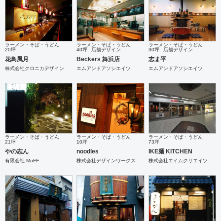
ラーメン・そば・うどん
ラーメン・そば・うどん
ラーメン・そば・うどん
20坪
40坪
店舗デザイン
30坪
店舗デザイン
花鳥風月
Beckers 舞浜店
志ま平
株式会社クロニカデザイン
エムアンドアソシエイツ
エムアンドアソシエイツ
ラーメン・そば・うどん
ラーメン・そば・うどん
ラーメン・そば・うどん
21坪
10坪
73坪
やの志ん
noodles
IKE麺 KITCHEN
有限会社 MuFF
株式会社デザインワークス
株式会社エイムクリエイツ