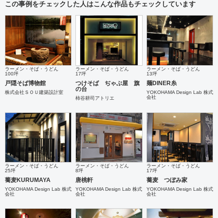
この事例をチェックした人はこんな作品もチェックしています
ラーメン・そば・うどん
ラーメン・そば・うどん
ラーメン・そば・うどん
100坪
17坪
13坪
戸隠そば博物館
つけそば ぢゃぶ屋 旗
麺DINER糸
の台
株式会社ＳＯＵ建築設計室
YOKOHAMA Design Lab 株式
会社
柿谷耕司アトリエ
ラーメン・そば・うどん
ラーメン・そば・うどん
ラーメン・そば・うどん
25坪
8坪
17坪
蕎麦KURUMAYA
唐桃軒
蕎麦 つぼみ家
YOKOHAMA Design Lab 株式
YOKOHAMA Design Lab 株式
YOKOHAMA Design Lab 株式
会社
会社
会社