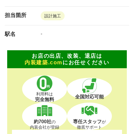
担当箇所
設計施工
駅名
-
お店の出店、改装、退店は
内装建築.com
にお任せください
利用料は
全国対応可能
完全無料
約700社
専任スタッフ
の
が
内装会社が登録
徹底サポート