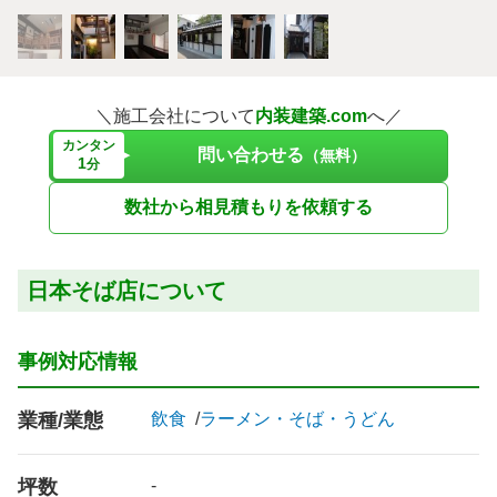
＼施工会社について
内装建築.com
へ／
カンタン
問い合わせる
（無料）
1
分
数社から相見積もりを依頼する
日本そば店について
事例対応情報
業種/業態
飲食
ラーメン・そば・うどん
坪数
-