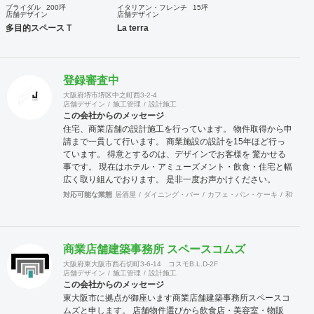
ブライダル
200坪
イタリアン・フレンチ
15坪
店舗デザイン
店舗デザイン
多目的スペース T
La terra
登録審査中
大阪府堺市堺区中之町西3-2-4
店舗デザイン
施工管理
設計施工
この会社からのメッセージ
住宅、商業店舗の設計施工を行っています。 物件取得から申
請まで一貫して行います。 商業施設の設計を15年ほど行っ
ています。 得意とするのは、デザインでお客様を 驚かせる
事です。 現在はホテル・アミューズメント・飲食・住宅と幅
広く取り組んでおります。 是非一度お声かけください。
対応可能な業態
居酒屋
ダイニング・バー
カフェ・パン・ケーキ
和食・寿
商業店舗建築事務所 スペースコムズ
大阪府東大阪市西石切町3-6-14 コスモB.L.D-2F
店舗デザイン
施工管理
設計施工
この会社からのメッセージ
東大阪市に拠点が御座います商業店舗建築事務所スペースコ
ムズと申します。 店舗物件選びから飲食店・美容室・物販