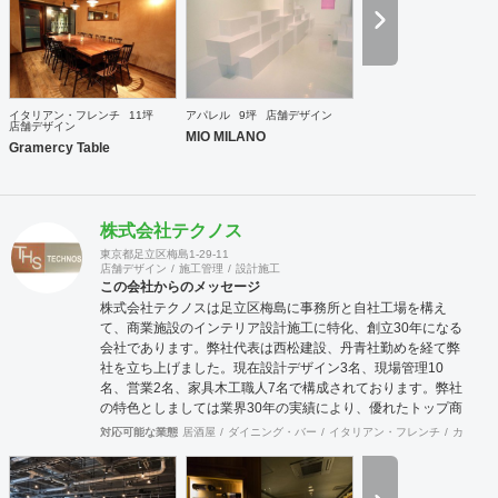
(Vinegar Cafe SU) colordesigner国際コンペ：mentions受賞
peepshow国際コンペ2005：best10project Miami Bienal
2003：第2ステージ進出 一級建築士事務所 東京都知事登
録 第59763号
イタリアン・フレンチ
11坪
アパレル
9坪
店舗デザイン
店舗デザイン
MIO MILANO
Gramercy Table
株式会社テクノス
東京都足立区梅島1-29-11
店舗デザイン
施工管理
設計施工
この会社からのメッセージ
株式会社テクノスは足立区梅島に事務所と自社工場を構え
て、商業施設のインテリア設計施工に特化、創立30年になる
会社であります。弊社代表は西松建設、丹青社勤めを経て弊
社を立ち上げました。現在設計デザイン3名、現場管理10
名、営業2名、家具木工職人7名で構成されております。弊社
の特色としましては業界30年の実績により、優れたトップ商
空間デザイナーさん達と幅広いパイプを持っており、お客様
対応可能な業態
居酒屋
ダイニング・バー
イタリアン・フレンチ
カフェ・
のニーズにマッチングしたデザイナーさんの選出と弊社との
コラボによって、より高いレベルのご提案ならびにご対応を
行うことが可能な体制を整えております。またデザイン設計