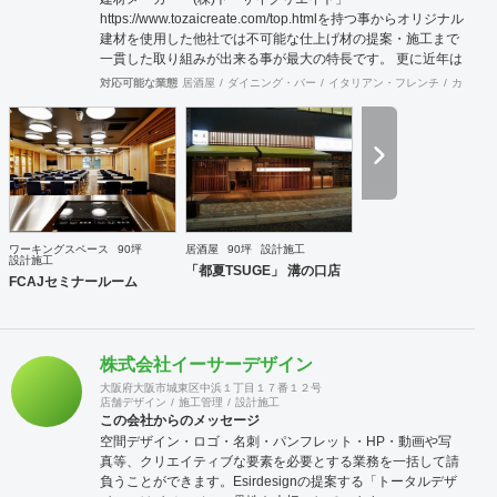
https://www.tozaicreate.com/top.htmlを持つ事からオリジナル
建材を使用した他社では不可能な仕上げ材の提案・施工まで
一貫した取り組みが出来る事が最大の特長です。 更に近年は
環境対策をテーマにした機能建材等の開発を進めており他社
対応可能な業態
居酒屋
ダイニング・バー
イタリアン・フレンチ
カフェ・
が提案できない天然由来の木・竹・土・貝殻など地産材を使
用した人や環境に負荷のかからないROHASな建材を提供し
設計・施工することが可能です。特に保育園などの子供施設
や室内環境や健康を重視する各種施設の新提案が強みで環境
問題に対応する新しい時代の設計施工会社を目指していま
す。私たちは「耐久」「防腐」「呼吸」「吸着」などの機能
を仕上げ材に付加させ、意匠やデザインをも楽しめる「人に
とって健やかで豊かな空間」をクライアントの皆様にご提案
ワーキングスペース
90坪
居酒屋
90坪
設計施工
したいと考えています。
設計施工
「都夏TSUGE」 溝の口店
FCAJセミナールーム
株式会社イーサーデザイン
大阪府大阪市城東区中浜１丁目１７番１２号
店舗デザイン
施工管理
設計施工
この会社からのメッセージ
空間デザイン・ロゴ・名刺・パンフレット・HP・動画や写
真等、クリエイティブな要素を必要とする業務を一括して請
負うことができます。Esirdesignの提案する「トータルデザ