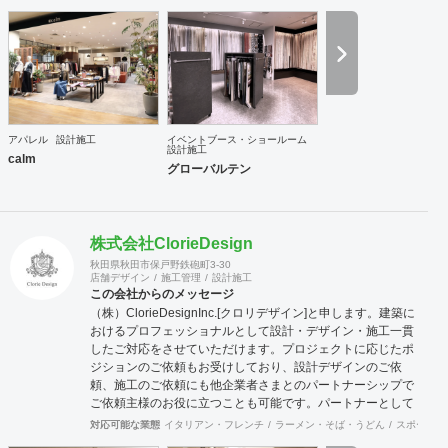
アパレル
設計施工
イベントブース・ショールーム
設計施工
calm
グローバルテン
株式会社ClorieDesign
秋田県秋田市保戸野鉄砲町3-30
店舗デザイン
施工管理
設計施工
この会社からのメッセージ
（株）ClorieDesignInc.[クロリデザイン]と申します。建築に
おけるプロフェッショナルとして設計・デザイン・施工一貫
したご対応をさせていただけます。プロジェクトに応じたポ
ジションのご依頼もお受けしており、設計デザインのご依
頼、施工のご依頼にも他企業者さまとのパートナーシップで
ご依頼主様のお役に立つことも可能です。パートナーとして
お選びいただくにはフィーリングが大切と考えておりますの
対応可能な業態
イタリアン・フレンチ
ラーメン・そば・うどん
スポーツ・
で、お声掛けいただき是非クロリデザインがお役に立てるか