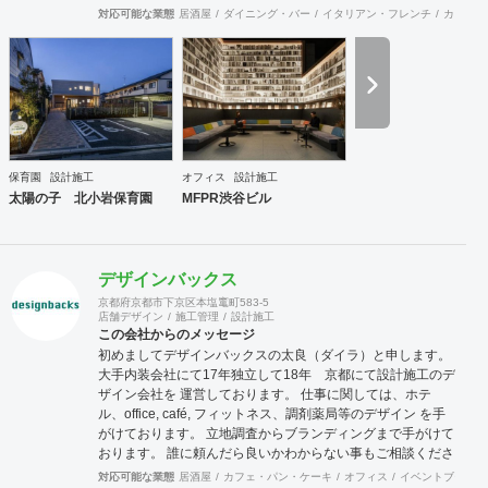
す。
対応可能な業態
居酒屋
ダイニング・バー
イタリアン・フレンチ
カフェ・
保育園
設計施工
オフィス
設計施工
太陽の子 北小岩保育園
MFPR渋谷ビル
デザインバックス
京都府京都市下京区本塩竃町583-5
店舗デザイン
施工管理
設計施工
この会社からのメッセージ
初めましてデザインバックスの太良（ダイラ）と申します。
大手内装会社にて17年独立して18年 京都にて設計施工のデ
ザイン会社を 運営しております。 仕事に関しては、ホテ
ル、office, café, フィットネス、調剤薬局等のデザイン を手
がけております。 立地調査からブランディングまで手がけて
おります。 誰に頼んだら良いかわからない事もご相談くださ
い。 一緒に問題解決していければと思います。
対応可能な業態
居酒屋
カフェ・パン・ケーキ
オフィス
イベントブース・