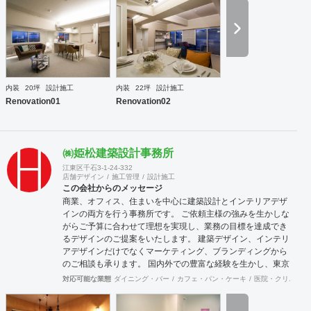
どうか、ご提案させてください。 また、建築の他に不動産業
経験や会社役員経験も同様にございますので、事業における
調査・事業予算形成等含めたお打ち合わせにも専門知識をも
ってご相談いただけます。 □設計施工対応可能エリア 東北、
関東 □設計対応エリア 全国 □登録/免許 二級建築士事務所登
録 秋田県知事登録18-10B-0723 建設業許可 秋田県知事
（般-30）第81789号 宅地建物取引業 秋田県知事（1）第
内装
20坪
設計施工
内装
22坪
設計施工
2263号
Renovation01
Renovation02
㈱姫松建築設計事務所
江東区千石3-1-24-332
店舗デザイン
施工管理
設計施工
この会社からのメッセージ
商業、オフィス、住まいを中心に建築設計とインテリアデザ
インの両方を行う事務所です。 ご依頼主様の強みを生かしな
がらご予算に合わせて理想を実現し、業務の目標を達成でき
るデザインのご提案をいたします。 建築デザイン、インテリ
アデザインだけでなくマーケティング、ブランディングから
のご相談も承ります。 国内外での豊富な経験を生かし、東京
を中心に全国、海外での対応も可能です。 【受賞歴】 青島
対応可能な業態
ダイニング・バー
カフェ・パン・ケーキ
医院・クリニック
温泉国際設計競技 1位入賞(Himawari Design) JCD Design
Award 2008入選(MIO milano) JCD Design Award 2008入選