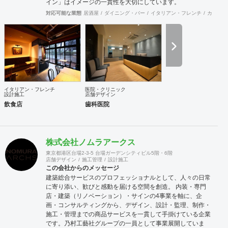
イン」はイメージの一貫性を大切にしています。
対応可能な業態
居酒屋
ダイニング・バー
イタリアン・フレンチ
カフェ・
イタリアン・フレンチ
医院・クリニック
設計施工
店舗デザイン
飲食店
歯科医院
株式会社ノムラアークス
東京都港区台場2-3-5 台場ガーデンシティビル5階・6階
店舗デザイン
施工管理
設計施工
この会社からのメッセージ
建築総合サービスのプロフェッショナルとして、人々の日常
に寄り添い、歓びと感動を届ける空間を創造。 内装・専門
店・建築（リノベーション）・サインの4事業を軸に、企
画・コンサルティングから、デザイン、設計・監理、制作・
施工・管理までの商品サービスを一貫して手掛けている企業
です。乃村工藝社グループの一員として事業展開していま