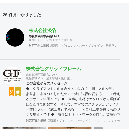
29 件見つかりました
株式会社渋谷
奈良県桜井市外山186-1
店舗デザイン
施工管理
設計施工
対応可能な業態
居酒屋
ダイニング・バー
ブライダル
居酒屋
ダイニン
株式会社グリッドフレーム
東京都港区西麻布2-20-4
店舗デザイン
施工管理
設計施工
この会社からのメッセージ
◆ クライアントに向き合うのではなく、同じ方向を見て、
よりよい未来づくりのために一緒に試行錯誤する ＜考え
るデザイン集団＞です ◆ 大事な建材はカタログから選ばず
自分たちで開発する、そして、すべてのスタッフがデザイナ
ー兼ビルダー（施工者）である ＜自社工場を持つものづ
くり集団＞です ◆ 海外にもネットワークを持ち、英語や中
国語に堪能なスタッフたちが、海外から国内への出店をスム
対応可能な業態
居酒屋
ダイニング・バー
イタリアン・フレンチ
カフェ・
ーズに実現させる ＜国境のない設計集団＞です 設計施