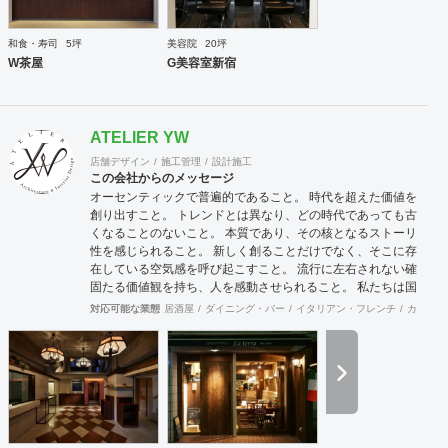
和食・寿司
5坪
美容院
20坪
W茶屋
G美容室新宿
ATELIER YW
店舗デザイン
施工管理
設計施工
この会社からのメッセージ
オーセンティックで普遍的であること。 時代を超えた価値を
創り出すこと。 トレンドとは異なり、どの時代であっても古
くなることのないこと。 本質であり、その核となるストーリ
性を感じられること。 新しく創ることだけでなく、そこに存
在している空気感を呼び起こすこと。 流行に左右されない確
固たる価値観を持ち、人を感動させられること。 私たちは国
際的なバランス感覚を持ちながら、 柔軟に設計デザインする
対応可能な業態
居酒屋
ダイニング・バー
イタリアン・フレンチ
カフェ・
ことを心掛けています。 新しいようで新しくないものを作り
続けていきたいと考えています。