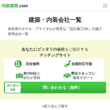
建築・内装会社一覧
奈良県のホテル・ブライダルが得意な『設計施工OK』の施工
管理会社一覧
あなたにピッタリの会社
をご紹介する
マッチングサイト
完全無料
全国対応可能
約700社
の
専任スタッフ
が
会社が登録
徹底サポート
カンタン
問い合わせる（無料）
1
分
+絞り込んで探す