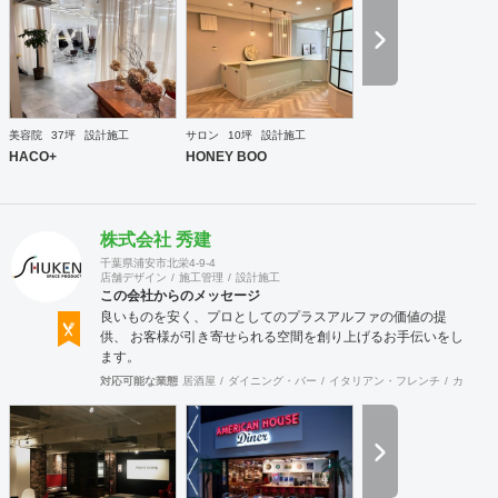
工案件、設計＋造作物の案件、施工案件、造作物制作など、
多様な請負形態が可能です。工場では金属を中心にさまざま
な素材を用いた制作が可能で、例えば通常デザイン性とは無
縁な特定防火設備（鉄扉）などにも高いデザイン性を施すこ
とも可能です。 GRIDFRAME とりかえのきかない空間
https://gridframe.co.jp/ Synes(シネス) 霧のようなやわらか
な空間 http://synes.jp/ SOTOCHIKU 時間の蓄積を取り
美容院
37坪
設計施工
サロン
10坪
設計施工
込む空間 https://sotochiku.com/
HACO+
HONEY BOO
株式会社 秀建
千葉県浦安市北栄4-9-4
店舗デザイン
施工管理
設計施工
この会社からのメッセージ
良いものを安く、プロとしてのプラスアルファの価値の提
供、 お客様が引き寄せられる空間を創り上げるお手伝いをし
ます。
対応可能な業態
居酒屋
ダイニング・バー
イタリアン・フレンチ
カフェ・