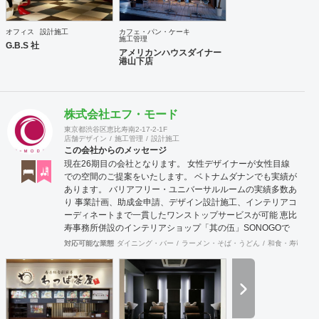
オフィス
設計施工
カフェ・パン・ケーキ
施工管理
G.B.S 社
アメリカンハウスダイナー
港山下店
株式会社エフ・モード
東京都渋谷区恵比寿南2-17-2-1F
店舗デザイン
施工管理
設計施工
この会社からのメッセージ
現在26期目の会社となります。 女性デザイナーが女性目線
での空間のご提案をいたします。 ベトナムダナンでも実績が
あります。 バリアフリー・ユニバーサルルームの実績多数あ
り 事業計画、助成金申請、デザイン設計施工、インテリアコ
ーディネートまで一貫したワンストップサービスが可能 恵比
寿事務所併設のインテリアショップ「其の伍」SONOGOで
はオリジナル家具をはじめアンティーク骨董家具の販売もし
対応可能な業態
ダイニング・バー
ラーメン・そば・うどん
和食・寿司
焼
ています。