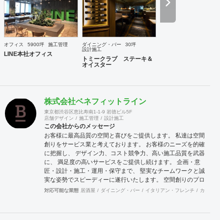
から自社製造までワンストップで対応可能な為、きめ細かな
対応とスピディー性、そして品質の安定性と流通マージンを
抑えたコスト低減を売りとしております。さらに自社に職人
を抱えていることからアフターケアもしっかりとした対応が
可能であります。おかげ様で弊社は長いリピーターとしてお
オフィス
5900坪
施工管理
ダイニング・バー
30坪
取引させて頂くお客様が多い事と、設計事務所様からのご紹
設計施工
LINE本社オフィス
介によるお客様が多いのが営業特徴となっております。また
トミークラブ ステーキ＆
オイスター
地方のご出店においても、弊社にお声をかけて頂くお客様も
多い状況です。これも日ごろから一つ一つをしっかりと対応
する事に社員全員が心がけている結果だと思います。 弊社で
は自ら店舗の経営も行っております。現在15年目を迎える西
株式会社ベネフィットライン
麻布にある高級輸入家具店と、現在10年目を迎える上野アメ
横にあるハンバーグのお店です。 こちらの店舗を自ら経営す
東京都渋谷区恵比寿南1-1-9 岩徳ビル5F
店舗デザイン
施工管理
設計施工
ることでいかにお客様が利益を出すのに日々大変なご努力を
この会社からのメッセージ
されているのかを改めて学ぶ事で出来ました。これらの経験
お客様に最高品質の空間と喜びをご提供します。 私達は空間
も活かして、ご依頼されるお客様に対して、弊社のインテリ
創りをサービス業と考えております。 お客様のニーズを的確
アデザイン設計施工面から、少しでもお客様のお店がご繁栄
に把握し、 デザイン力、コスト競争力、高い施工品質を武器
そしてご利益を獲得出来るようにしっかりとした対応を行っ
に、 満足度の高いサービスをご提供し続けます。 企画・意
てゆきたいと考えております。 まずはお気軽にご相談いただ
匠・設計・施工・運用・保守まで、 堅実なチームワークと誠
ければと思います、よろしくお願いいたします。
実な姿勢でスピーディーに遂行いたします。 空間創りのプロ
フェッショナルにお任せください。 ■デザイン/設計 社内にデ
対応可能な業態
居酒屋
ダイニング・バー
イタリアン・フレンチ
カフェ・
ザイン設計チームを擁しております。 お客様のご希望に合わ
せてフレキシブルに対応し、 視覚的にも機能的にも満足頂け
る提案を心掛けています。 ■建築施工 お客様の要望、デザイ