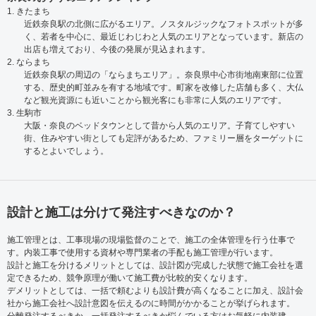
1. きたまち
近鉄奈良駅の北側に広がるエリア。ノスタルジックなフォトスポットが多
く、若者を中心に、最近じわじわと人気のエリアとなっています。新店の
出店も増えており、今後の発展が見込まれます。
2. ならまち
近鉄奈良駅の周辺の「ならまちエリア」。奈良県中心市街地南東部に位置
する、歴史的町並みを有する地域です。町家を改修した店舗も多く、大仏
など観光資源にも近いことから観光客にも非常に人気のエリアです。
3. 生駒市
大阪・奈良のベッドタウンとして昔から人気のエリア。子育てしやすい
街、住みやすい街としても定評があるため、ファミリー層をターゲットに
するとよいでしょう。
設計と施工は分けて発注すべきなのか？
施工管理とは、工事現場の現場監督のことで、施工の全体管理を行う仕事で
す。内装工事で使用する資材や専門業者の手配も施工管理が行います。
設計と施工を分けるメリットとしては、設計図が完成した状態で施工会社を選
定できるため、競争原理が働いて施工費が比較的安くなります。
デメリットとしては、一括で頼むよりも設計費が高くなることに加え、設計会
社から施工会社へ設計意図を伝えるのに時間がかかることが挙げられます。
分離発注するべきか、一括発注するべきか悩んでいる方はお気軽に内装建