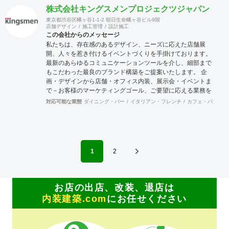
ン、コスト、品質、作業効率など、 多岐にわたる視点から最
株式会社キングスメンプロジェクツジャパン
善の施工方法を検討し実行していきます。
東京都渋谷区幡ヶ谷1-1-2 朝日生命幡ヶ谷ビル9階
店舗デザイン
施工管理
設計施工
この会社からのメッセージ
私たちは、存在感のあるデザイン、ニーズに応えた店舗展
開、人々を惹き付けるイベントづくりを手掛けております。
最新のあらゆるコミュニケーションツールを介し、細部まで
もこだわった最良のブランド構築をご提案いたします。 企
画・デザインから店舗・オフィス内装、展示会・イベントま
で－お客様のマーケティングゴール、ご要望に応える業務を
すべて一括提供いたします。＝シングル・ポイント・コンタ
対応可能な業態
ダイニング・バー
イタリアン・フレンチ
カフェ・パン・ケ
クト - 企画・デザイン アジア全域からデザイナー300名以上
が集結したキングスメンのクリエイティブチーム。 革新的か
つ高いデザイン性が評価される賞を国内外で100以上受賞し
ております。 彼らの想像力と技術力のコンビネーションで、
空間をシグネチャーデザインに、 コンセプトからお客様のブ
1
2
ランドアイデンティティーを表現いたします。 - 店舗・オフ
ィス内装 ブランドや企業の魅力を最大限に引き出した店舗や
オフィス環境で、 消費者の包括的なブランド体験を築く空間
をつくりあげます。 商品・ブランド・空間を融合し、印象強
お店の出店、改装、退店は
い、美しく機能的な内装をお届けするため、お客様と密に連
内装建築.com
にお任せください
携をとって、プロジェクトに取り組みます。