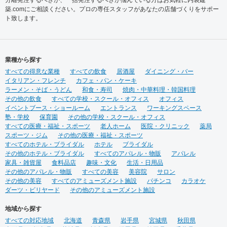
築.comにご相談ください。プロの専任スタッフがあなたの店舗づくりをサポー
ト致します。
業種から探す
すべての得意な業種
すべての飲食
居酒屋
ダイニング・バー
イタリアン・フレンチ
カフェ・パン・ケーキ
ラーメン・そば・うどん
和食・寿司
焼肉・中華料理・韓国料理
その他の飲食
すべての学校・スクール・オフィス
オフィス
イベントブース・ショールーム
エントランス
ワーキングスペース
塾・学校
保育園
その他の学校・スクール・オフィス
すべての医療・福祉・スポーツ
老人ホーム
医院・クリニック
薬局
スポーツ・ジム
その他の医療・福祉・スポーツ
すべてのホテル・ブライダル
ホテル
ブライダル
その他のホテル・ブライダル
すべてのアパレル・物販
アパレル
家具・雑貨屋
食料品店
趣味・文化
生活・日用品
その他のアパレル・物販
すべての美容
美容院
サロン
その他の美容
すべてのアミューズメント施設
パチンコ
カラオケ
ダーツ・ビリヤード
その他のアミューズメント施設
地域から探す
すべての対応地域
北海道
青森県
岩手県
宮城県
秋田県