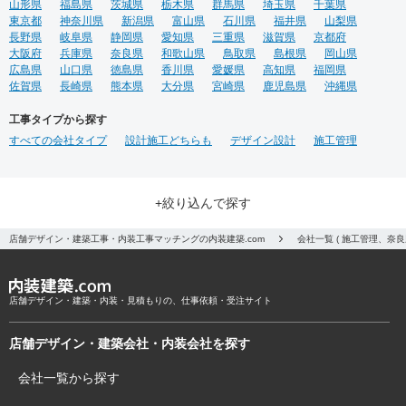
山形県
福島県
茨城県
栃木県
群馬県
埼玉県
千葉県
東京都
神奈川県
新潟県
富山県
石川県
福井県
山梨県
長野県
岐阜県
静岡県
愛知県
三重県
滋賀県
京都府
大阪府
兵庫県
奈良県
和歌山県
鳥取県
島根県
岡山県
広島県
山口県
徳島県
香川県
愛媛県
高知県
福岡県
佐賀県
長崎県
熊本県
大分県
宮崎県
鹿児島県
沖縄県
工事タイプから探す
すべての会社タイプ
設計施工どちらも
デザイン設計
施工管理
+絞り込んで探す
店舗デザイン・建築工事・内装工事マッチングの内装建築.com
会社一覧 ( 施工管理、奈
店舗デザイン・建築・内装・見積もりの、仕事依頼・受注サイト
店舗デザイン・建築会社・内装会社を探す
会社一覧から探す