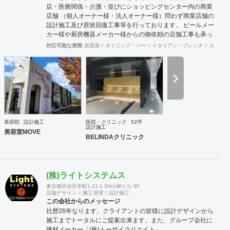
店・医療関係・介護・並びにショッピングセンター内の商業
店舗 （個人オーナー様・法人オーナー様）問わず商業店舗の
設計施工及び原状回復工事等を行っております。 ビールメー
カー様や厨房機器メーカー様からの御依頼の店舗工事も承っ
ております。 御予算及び動線・デザインをトータルに最良の
対応可能な業態
居酒屋
ダイニング・バー
イタリアン・フレンチ
カフェ・
御提案させて頂いており 設計から施工・デザインまでをトー
タルにサポート致しますので一度御見積りさせて頂ければ幸
いです。 施工例に付きましては当社ホームページを拝見して
頂ければ御確認出来ますので！宜しくお願いします。
美容院
設計施工
医院・クリニック
52坪
設計施工
美容室MOVE
BELINDAクリニック
(株)ライトシステムス
東京都渋谷区本町1-21-1 SH小林ビル 9F
店舗デザイン
施工管理
設計施工
この会社からのメッセージ
社歴26年なります。クライアントの皆様に設計デザインから
施工までトータルにご提案出来ます。また、グループ会社に
建材メーカー「(株)トーザイクリエイト」