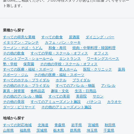
築.comにご相談ください。プロの専任スタッフがあなたの店舗づくりをサポー
ト致します。
業種から探す
すべての得意な業種
すべての飲食
居酒屋
ダイニング・バー
イタリアン・フレンチ
カフェ・パン・ケーキ
ラーメン・そば・うどん
和食・寿司
焼肉・中華料理・韓国料理
その他の飲食
すべての学校・スクール・オフィス
オフィス
イベントブース・ショールーム
エントランス
ワーキングスペース
塾・学校
保育園
その他の学校・スクール・オフィス
すべての医療・福祉・スポーツ
老人ホーム
医院・クリニック
薬局
スポーツ・ジム
その他の医療・福祉・スポーツ
すべてのホテル・ブライダル
ホテル
ブライダル
その他のホテル・ブライダル
すべてのアパレル・物販
アパレル
家具・雑貨屋
食料品店
趣味・文化
生活・日用品
その他のアパレル・物販
すべての美容
美容院
サロン
その他の美容
すべてのアミューズメント施設
パチンコ
カラオケ
ダーツ・ビリヤード
その他のアミューズメント施設
地域から探す
すべての対応地域
北海道
青森県
岩手県
宮城県
秋田県
山形県
福島県
茨城県
栃木県
群馬県
埼玉県
千葉県