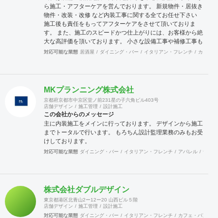
ら施工・アフターケアを営んでおります。 新規物件・居抜き
物件・改装・改修 など内装工事に関する全てお任せ下さい
施工後も責任をもってアフターケアをさせて頂いておりま
す。 また、施工のスピードかつ仕上がりには、お客様から絶
大な高評価を頂いております。 小さな設備工事や補修工事も
迅速にご対応致しますので、困った事が有ったら先ずは当社
対応可能な業態
居酒屋
ダイニング・バー
イタリアン・フレンチ
カフェ・
へご連絡をください。 宜しくお願い申し上げます。
MKプランニング株式会社
京都府京都市中京区堂ノ前231星の子六角ビル403号
店舗デザイン
施工管理
設計施工
この会社からのメッセージ
主に内装施工をメインに行っております。 デザインから施工
までトータルで行います。 もろちん設計監理業務のみもお受
けしております。
対応可能な業態
ダイニング・バー
イタリアン・フレンチ
アパレル
食飯店
株式会社ダブルデザイン
東京都港区北青山2ー12ー20 山西ビル５階
店舗デザイン
施工管理
設計施工
対応可能な業態
ダイニング・バー
イタリアン・フレンチ
カフェ・パン・ケ