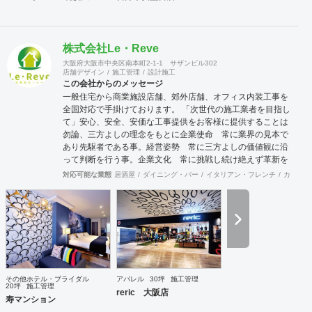
株式会社Le・Reve
大阪府大阪市中央区南本町2-1-1 サザンビル302
店舗デザイン
施工管理
設計施工
この会社からのメッセージ
一般住宅から商業施設店舗、郊外店舗、オフィス内装工事を
全国対応で手掛けております。 「次世代の施工業者を目指し
て」安心、安全、安価な工事提供をお客様に提供することは
勿論、三方よしの理念をもとに企業使命 常に業界の見本で
あり先駆者である事。経営姿勢 常に三方よしの価値観に沿
って判断を行う事。企業文化 常に挑戦し続け絶えず革新を
行う事。この3大原則を基に常にLe・Reveに関わる皆様全て
対応可能な業態
居酒屋
ダイニング・バー
イタリアン・フレンチ
カフェ・
に最良な商品提供ができる施工のプロで私達は有り続けま
す。 安価であること基本的に下請け会社として多くの下請け
仕事を請けていますので、価格競争力には自信を持っていま
す。しかし安価な会社は探せば他にもいらっしゃるでしょう
し、安く施工したにも関わらす直ぐに施工部分が劣化したり
トラブルが多くコストがかかっていては意味がありません。
弊社は安価である事は勿論、施工後のアフターフォローもき
っちりと対応させていただき本当の意味での安価と言ってい
その他ホテル・ブライダル
アパレル
30坪
施工管理
ただけるよう長期的なお客様との関係を築ける対応を心掛け
20坪
施工管理
reric 大阪店
ております。また、東京のお客様に対しても定期的に本部に
寿マンション
お邪魔しましてご挨拶させていただいております。