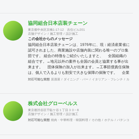
協同組合日本店装チェーン
東京都中央区京橋1-17-12 吉住ビル201
店舗デザイン
施工管理
設計施工
この会社からのメッセージ
協同組合日本店装チェーンは、1976年に、現：経済産業省に
認可されました、商業施設や店舗内装に関わる唯一のプロ集
団です。 組合の特徴をご紹介いたしますと、 全国組織の
組合です。→地元以外の案件も全国の会員と協業する事が出
来ます。 団体保険の加入が出来ます。→工事賠償責任保険
は、個人で入るよりも割安で大きな保障の保険です。 企業
訪問活動（クリニック）→会員企業を訪問し、その強みや仕
対応可能な業態
居酒屋
ダイニング・バー
イタリアン・フレンチ
カフェ・
組みまた企業戦略等を学ぶ合う事が出来ます。 店舗ジャパ
ンに加入出来ます。→マッチンクサイトの運営と情報発信に
より新規開拓の期待が持てます。 これらのことは、全国に点
在する会員が組織的に活動しているからこそ可能となること
株式会社グローベルス
で、会員企業が増えれば、尚更の事です。 景気に左右されが
東京都渋谷区千駄ケ谷１丁目３０−８
ちな建設業界に於いて、勝ち残るためには、会員同士の情報
店舗デザイン
施工管理
設計施工
交換を行いながら、組織的に活動を行う事が重要です。 ネッ
対応可能な業態
焼肉・中華料理・韓国料理
その他
ホテル
パチンコ
カラ
トでなんでも情報が集まる時代の中、実際に顔を合わせ、意
見交換することでより強固な絆を築きあげて行きます。 当組
合は、全国組織の利点を生かしてますます活発に活動して行