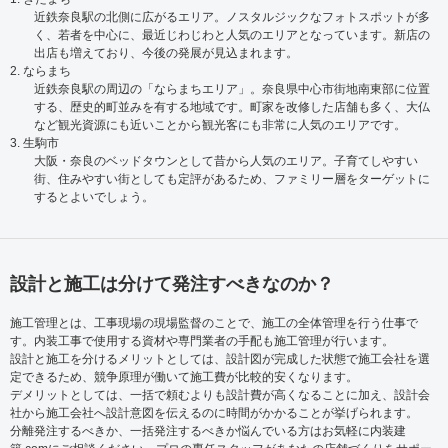
近鉄奈良駅の北側に広がるエリア。ノスタルジックなフォトスポットが多
く、若者を中心に、最近じわじわと人気のエリアとなっています。新店の
出店も増えており、今後の発展が見込まれます。
2. ならまち
近鉄奈良駅の周辺の「ならまちエリア」。奈良県中心市街地南東部に位置
する、歴史的町並みを有する地域です。町家を改修した店舗も多く、大仏
など観光資源にも近いことから観光客にも非常に人気のエリアです。
3. 生駒市
大阪・奈良のベッドタウンとして昔から人気のエリア。子育てしやすい
街、住みやすい街としても定評があるため、ファミリー層をターゲットに
するとよいでしょう。
設計と施工は分けて発注すべきなのか？
施工管理とは、工事現場の現場監督のことで、施工の全体管理を行う仕事で
す。内装工事で使用する資材や専門業者の手配も施工管理が行います。
設計と施工を分けるメリットとしては、設計図が完成した状態で施工会社を選
定できるため、競争原理が働いて施工費が比較的安くなります。
デメリットとしては、一括で頼むよりも設計費が高くなることに加え、設計会
社から施工会社へ設計意図を伝えるのに時間がかかることが挙げられます。
分離発注するべきか、一括発注するべきか悩んでいる方はお気軽に内装建