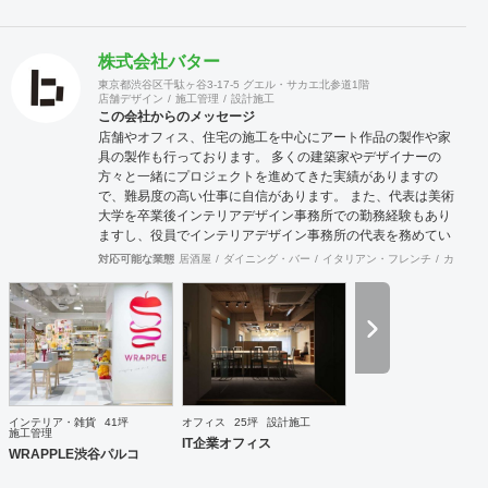
株式会社バター
東京都渋谷区千駄ヶ谷3-17-5 グエル・サカエ北参道1階
店舗デザイン
施工管理
設計施工
この会社からのメッセージ
店舗やオフィス、住宅の施工を中心にアート作品の製作や家
具の製作も行っております。 多くの建築家やデザイナーの
方々と一緒にプロジェクトを進めてきた実績がありますの
で、難易度の高い仕事に自信があります。 また、代表は美術
大学を卒業後インテリアデザイン事務所での勤務経験もあり
ますし、役員でインテリアデザイン事務所の代表を務めてい
る者もおり、社内に4名のデザイナーを有しています。 現場
対応可能な業態
居酒屋
ダイニング・バー
イタリアン・フレンチ
カフェ・
施工部隊は20代1名、40代2名、50代1名の計4名を中心に手
が回らない際は代表自信も現場に出ますので、社内で5名と
専属の外注監理1名の6名で物件規模や内容に応じて割り当て
ています。 さらに自社で木工職人を抱えており、内装工事に
おいて大きなボリュームを締める木工家具の製作には質、量
ともに自信を持っております。 その他、自社で飲食店を経営
しており業態の開発やレシピ提供、仕入先のコーディネー
ト、人材教育なども行っており設計や施工だけにとらわれな
インテリア・雑貨
41坪
オフィス
25坪
設計施工
い様々な引き合いがあります。 大手企業の新業態開発の際の
施工管理
IT企業オフィス
社外プロジェクトメンバーとしてノウハウ提供などの実績も
WRAPPLE渋谷パルコ
あります。