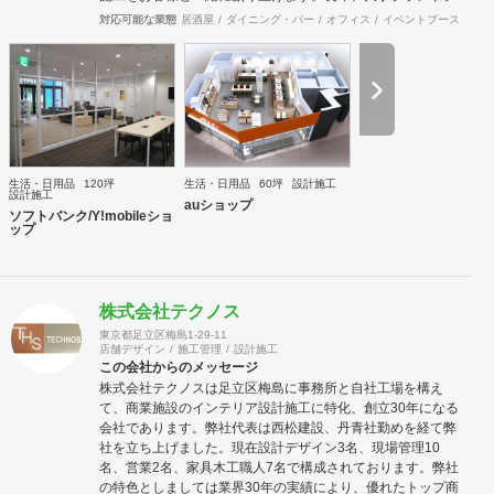
ョップ指定業者の施工知識もあり、商業施設、ロードサイ
対応可能な業態
居酒屋
ダイニング・バー
オフィス
イベントブース・ショ
ド、商店街などにてデザイン・設計の実績があります。 ＜
team geoworks チーム:ジオワークス＞ 会社創業からの「内
装工事職」+「電気専門職」の自社施工チームがおります。
長年にわたり、クオリティー向上してまいりました。伝達・
理解スピードも速い為、結果、業界いち施工期間が速いと自
負しております。 対応可能エリア 関東・東北・東海・北
陸・関西・中国・九州エリア ※北海道・四国・沖縄・離島
は、要相談。実績あり。
生活・日用品
120坪
生活・日用品
60坪
設計施工
設計施工
auショップ
ソフトバンク/Y!mobileショ
ップ
株式会社テクノス
東京都足立区梅島1-29-11
店舗デザイン
施工管理
設計施工
この会社からのメッセージ
株式会社テクノスは足立区梅島に事務所と自社工場を構え
て、商業施設のインテリア設計施工に特化、創立30年になる
会社であります。弊社代表は西松建設、丹青社勤めを経て弊
社を立ち上げました。現在設計デザイン3名、現場管理10
名、営業2名、家具木工職人7名で構成されております。弊社
の特色としましては業界30年の実績により、優れたトップ商