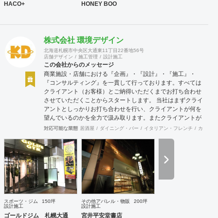
HACO+
HONEY BOO
株式会社 環境デザイン
北海道札幌市中央区大通東11丁目22番地56号
店舗デザイン
施工管理
設計施工
この会社からのメッセージ
商業施設・店舗における『企画』・『設計』・『施工』・
『コンサルティング』を一貫して行っております。すべては
クライアント（お客様）とご納得いただくまでお打ち合わせ
させていただくことからスタートします。 当社はまずクライ
アントとしっかりお打ち合わせを行い、クライアントが何を
望んでいるのかを全力で汲み取ります。またクライアントが
思い描いていることをどのように表現していいのかお困りの
対応可能な業態
居酒屋
ダイニング・バー
イタリアン・フレンチ
カフェ・
ときは、お打ち合せ時クライアントからのご要望をこれまで
培ってきた当社ならではのノウハウでご提案いたします。
スポーツ・ジム
150坪
その他アパレル・物販
200坪
設計施工
設計施工
ゴールドジム 札幌大通
宮井平安堂書店