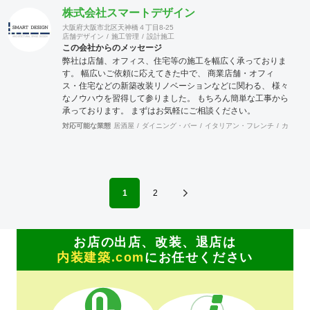
きます。ご賛同頂ける、同業者様のご加入をお待ちして居り
株式会社スマートデザイン
ます。
大阪府大阪市北区天神橋４丁目8-25
店舗デザイン
施工管理
設計施工
この会社からのメッセージ
弊社は店舗、オフィス、住宅等の施工を幅広く承っておりま
す。 幅広いご依頼に応えてきた中で、 商業店舗・オフィ
ス・住宅などの新築改装リノベーションなどに関わる、 様々
なノウハウを習得して参りました。 もちろん簡単な工事から
承っております。 まずはお気軽にご相談ください。
対応可能な業態
居酒屋
ダイニング・バー
イタリアン・フレンチ
カフェ・
1
2
お店の出店、改装、退店は
内装建築.com
にお任せください