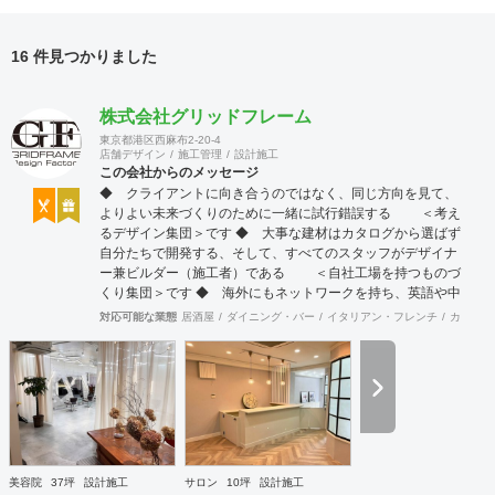
16 件見つかりました
株式会社グリッドフレーム
東京都港区西麻布2-20-4
店舗デザイン
施工管理
設計施工
この会社からのメッセージ
◆ クライアントに向き合うのではなく、同じ方向を見て、
よりよい未来づくりのために一緒に試行錯誤する ＜考え
るデザイン集団＞です ◆ 大事な建材はカタログから選ばず
自分たちで開発する、そして、すべてのスタッフがデザイナ
ー兼ビルダー（施工者）である ＜自社工場を持つものづ
くり集団＞です ◆ 海外にもネットワークを持ち、英語や中
国語に堪能なスタッフたちが、海外から国内への出店をスム
対応可能な業態
居酒屋
ダイニング・バー
イタリアン・フレンチ
カフェ・
ーズに実現させる ＜国境のない設計集団＞です 設計施
工案件、設計＋造作物の案件、施工案件、造作物制作など、
多様な請負形態が可能です。工場では金属を中心にさまざま
な素材を用いた制作が可能で、例えば通常デザイン性とは無
縁な特定防火設備（鉄扉）などにも高いデザイン性を施すこ
とも可能です。 GRIDFRAME とりかえのきかない空間
https://gridframe.co.jp/ Synes(シネス) 霧のようなやわらか
な空間 http://synes.jp/ SOTOCHIKU 時間の蓄積を取り
美容院
37坪
設計施工
サロン
10坪
設計施工
込む空間 https://sotochiku.com/