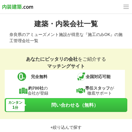
建築・内装会社一覧
奈良県のアミューズメント施設が得意な『施工のみOK』の施
工管理会社一覧
あなたにピッタリの会社
をご紹介する
マッチングサイト
完全無料
全国対応可能
約700社
の
専任スタッフ
が
会社が登録
徹底サポート
カンタン
問い合わせる（無料）
1
分
+絞り込んで探す