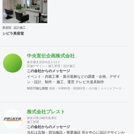
美容院
設計施工
シビラ美容室
中央宣伝企画株式会社
東京都文京区向丘1-13-1
店舗デザイン
施工管理
設計施工
この会社からのメッセージ
イベント・内装工事・展示装飾などの調査・企画、デザイ
ン・設計、制作・ 施工、運営 テレビ大道具制作
対応可能な業態
焼肉・中華料理・韓国料理
その他
イベントブース・ショー
株式会社プレスト
神奈川県川崎市高津区
施工管理
この会社からのメッセージ
当社は店舗・宿泊施設・商業施設 等を中心に設計デザインか