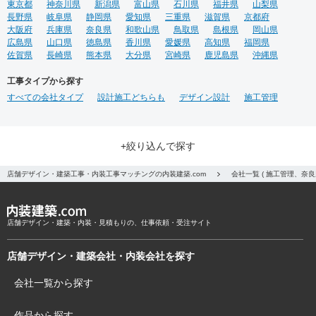
東京都
神奈川県
新潟県
富山県
石川県
福井県
山梨県
長野県
岐阜県
静岡県
愛知県
三重県
滋賀県
京都府
大阪府
兵庫県
奈良県
和歌山県
鳥取県
島根県
岡山県
広島県
山口県
徳島県
香川県
愛媛県
高知県
福岡県
佐賀県
長崎県
熊本県
大分県
宮崎県
鹿児島県
沖縄県
工事タイプから探す
すべての会社タイプ
設計施工どちらも
デザイン設計
施工管理
+絞り込んで探す
店舗デザイン・建築工事・内装工事マッチングの内装建築.com
会社一覧 ( 施工管理、奈
店舗デザイン・建築・内装・見積もりの、仕事依頼・受注サイト
店舗デザイン・建築会社・内装会社を探す
会社一覧から探す
作品から探す