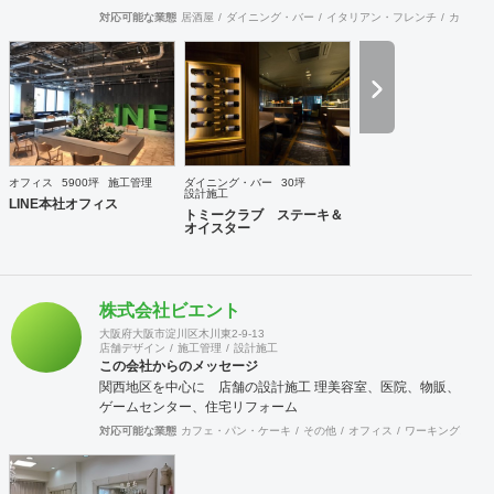
空間デザイナーさん達と幅広いパイプを持っており、お客様
対応可能な業態
居酒屋
ダイニング・バー
イタリアン・フレンチ
カフェ・
のニーズにマッチングしたデザイナーさんの選出と弊社との
コラボによって、より高いレベルのご提案ならびにご対応を
行うことが可能な体制を整えております。またデザイン設計
から自社製造までワンストップで対応可能な為、きめ細かな
対応とスピディー性、そして品質の安定性と流通マージンを
抑えたコスト低減を売りとしております。さらに自社に職人
を抱えていることからアフターケアもしっかりとした対応が
可能であります。おかげ様で弊社は長いリピーターとしてお
オフィス
5900坪
施工管理
ダイニング・バー
30坪
取引させて頂くお客様が多い事と、設計事務所様からのご紹
設計施工
LINE本社オフィス
介によるお客様が多いのが営業特徴となっております。また
トミークラブ ステーキ＆
オイスター
地方のご出店においても、弊社にお声をかけて頂くお客様も
多い状況です。これも日ごろから一つ一つをしっかりと対応
する事に社員全員が心がけている結果だと思います。 弊社で
は自ら店舗の経営も行っております。現在15年目を迎える西
株式会社ビエント
麻布にある高級輸入家具店と、現在10年目を迎える上野アメ
横にあるハンバーグのお店です。 こちらの店舗を自ら経営す
大阪府大阪市淀川区木川東2-9-13
店舗デザイン
施工管理
設計施工
ることでいかにお客様が利益を出すのに日々大変なご努力を
この会社からのメッセージ
されているのかを改めて学ぶ事で出来ました。これらの経験
関西地区を中心に 店舗の設計施工 理美容室、医院、物販、
も活かして、ご依頼されるお客様に対して、弊社のインテリ
ゲームセンター、住宅リフォーム
アデザイン設計施工面から、少しでもお客様のお店がご繁栄
そしてご利益を獲得出来るようにしっかりとした対応を行っ
対応可能な業態
カフェ・パン・ケーキ
その他
オフィス
ワーキングスペー
てゆきたいと考えております。 まずはお気軽にご相談いただ
ければと思います、よろしくお願いいたします。