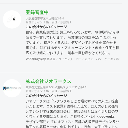
登録審査中
大阪府堺市堺区中之町西3-2-4
店舗デザイン
施工管理
設計施工
この会社からのメッセージ
住宅、商業店舗の設計施工を行っています。 物件取得から申
請まで一貫して行います。 商業施設の設計を15年ほど行っ
ています。 得意とするのは、デザインでお客様を 驚かせる
事です。 現在はホテル・アミューズメント・飲食・住宅と幅
広く取り組んでおります。 是非一度お声かけください。
対応可能な業態
居酒屋
ダイニング・バー
カフェ・パン・ケーキ
和食・寿
株式会社ジオワークス
東京都文京区湯島3-34-6湯島スクウエアビル7F
店舗デザイン
施工管理
設計施工
この会社からのメッセージ
ジオワークスは「ワクワクをしごと場のすべての人に」提案
いたします。コスト意識も維持した上で、ほんの少しの発想
とアレンジで従来の設計会社・建設会社とは違う切り口のワ
クワクする空間になります。ご期待ください! ＜geoworks
デザイン部門＞ 主にオフィス・店舗の内装設計デザイン及び
施工をお客様と一緒に創り上げます。長年、大手ブランドシ