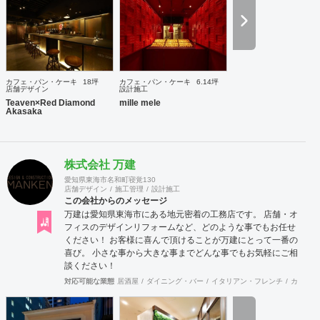
させることが重要だと考えます。ブランドの世界感を表現で
きるようブランディングからご一緒させて頂くことで、理念
と一貫性のあるインテリアデザインが表現できると考えてお
ります。さらに、店舗のプレスリリースの作成・発送や、
SNS管理など、メディア面でのサポートも行っております。
また、環境に配慮したインテリアデザインを得意としており
カフェ・パン・ケーキ
18坪
カフェ・パン・ケーキ
6.14坪
ます。弊社では、店舗を作って終わりではなく、その後も地
店舗デザイン
設計施工
域や環境と気持ち良く共存していける店舗を創造することが
Teaven×Red Diamond
mille mele
Akasaka
重要であると考えています。
株式会社 万建
愛知県東海市名和町寝覚130
店舗デザイン
施工管理
設計施工
この会社からのメッセージ
万建は愛知県東海市にある地元密着の工務店です。 店舗・オ
フィスのデザインリフォームなど、どのような事でもお任せ
ください！ お客様に喜んで頂けることが万建にとって一番の
喜び。 小さな事から大きな事までどんな事でもお気軽にご相
談ください！
対応可能な業態
居酒屋
ダイニング・バー
イタリアン・フレンチ
カフェ・