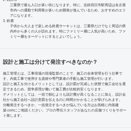
三重県で最も人口が多い街になります。特に、近鉄四日市駅周辺は名古屋
市内への通勤で利用客が多いため開発が進んでいるため、おすすめのエリ
アになります。
3. 鈴鹿
子供から大人まで楽しめる鈴鹿サーキットは、三重県だけでなく周辺の県
内外から多くの人が訪れます。特にファミリー層に人気が高いため、ファ
ミリー層をターゲットにするとよいでしょう。
設計と施工は分けて発注すべきなのか？
施工管理とは、工事現場の現場監督のことで、施工の全体管理を行う仕事で
す。内装工事で使用する資材や専門業者の手配も施工管理が行います。
設計と施工を分けるメリットとしては、設計図が完成した状態で施工会社を選
定できるため、競争原理が働いて施工費が比較的安くなります。
デメリットとしては、一括で頼むよりも設計費が高くなることに加え、設計会
社から施工会社へ設計意図を伝えるのに時間がかかることが挙げられます。
分離発注するべきか、一括発注するべきか悩んでいる方はお気軽に内装建
築.comにご相談ください。プロの専任スタッフがあなたの店舗づくりをサポー
ト致します。