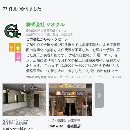
77 件見つかりました
株式会社 ジオクル
愛知県稲沢市高重西町４３－２
店舗デザイン
施工管理
設計施工
この会社からのメッセージ
店舗中心で全国を飛び回る弊社では多能工職人による工事範
囲の分担化で無駄な人件費等が不要な為、お客様の予算に応
じた施工が実現可能です。 弊社では住宅、工場、マンショ
ン、店舗に渡り様々な分野での幅広い建築経験や、提案力が
あります。 これまでには200万〜700万程の開きで他社との
価格競争の中で勝ち抜いて来ました。 お問い合わせは メー
ル（tenperhide31@icloud.com）からも承ります。 その他：
対応可能な業態
居酒屋
ダイニング・バー
カフェ・パン・ケーキ
和食・寿
道具商 愛知県公安委員会許可 第542642304700号
カフェ・パン・ケーキ
生活・日用品
施工管理
28.84坪
施工管理
Can★Do 道頓堀店
リボンの古城カフェ