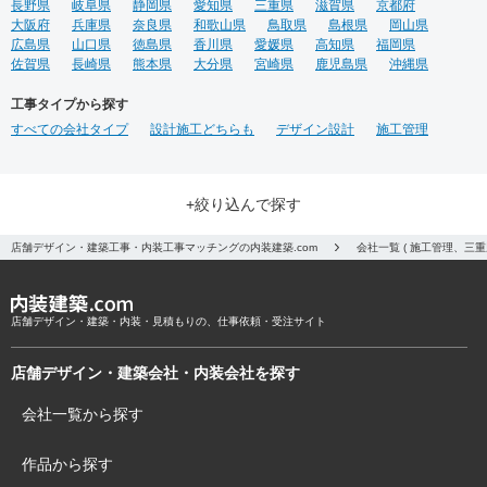
長野県
岐阜県
静岡県
愛知県
三重県
滋賀県
京都府
大阪府
兵庫県
奈良県
和歌山県
鳥取県
島根県
岡山県
広島県
山口県
徳島県
香川県
愛媛県
高知県
福岡県
佐賀県
長崎県
熊本県
大分県
宮崎県
鹿児島県
沖縄県
工事タイプから探す
すべての会社タイプ
設計施工どちらも
デザイン設計
施工管理
+絞り込んで探す
店舗デザイン・建築工事・内装工事マッチングの内装建築.com
会社一覧 ( 施工管理、三
店舗デザイン・建築・内装・見積もりの、仕事依頼・受注サイト
店舗デザイン・建築会社・内装会社を探す
会社一覧から探す
作品から探す