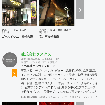
培ってきた当社ならではのノウハウでご提案いたします。
スポーツ・ジム
150坪
その他アパレル・物販
200坪
設計施工
設計施工
ゴールドジム 札幌大通
宮井平安堂書店
株式会社クスクス
神奈川県鎌倉市由比ヶ浜2-16-1 / 2F
店舗デザイン
施工管理
設計施工
この会社からのメッセージ
事業内容：デザインのプロデュース業務及び戦略立案 建築、
インテリアに関する企画・デザイン・設計・監理 店舗の業態
開発および企画立案 リノベーション、コンバージョンの企
画・設計・監理 プロダクト・家具・グラフィック等のデザイ
ン 企業ブランディング 私たちは店舗を中心にプロデュース
を行なっており、店舗デザインの他にブランディングに大き
く力を入れております。ブランディングに時間をかけ、経営
対応可能な業態
居酒屋
ダイニング・バー
イタリアン・フレンチ
カフェ・
理念を基にブランド戦略やデザイン戦略を計画することによ
り、社員さんはもちろんのこと、全スタッフまで理念を浸透