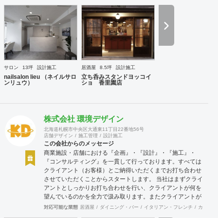
ます。もちろん地球にやさしく、 人にもやさしく。 · 利益追
求 私たちは現段階ではお金というものが価値の目安として標
準とされる 時代で利益を追求し、まずは自社が幸せになるこ
とを約束します。 並行して売り上げも追求します。理由は自
社だけでなくそれに関係する 全ての会社や人々にも売り上げ
をつくることでお金というものをめぐる ように行動します。
社会にたくされた使命 今の日本は世界的にも元気がない。こ
れは自分本意に人生をまっとうできない人たちが多く存在す
サロン
13坪
設計施工
居酒屋
8.5坪
設計施工
るからであると想像できる。今社会で必要とされる人材、主
nailsalon lieu （ネイルサロ
立ち呑みスタンドヨッコイ
体性をもって自身の考えで行動できる。夢を大きく持って
ンリュウ）
ショ 香里園店
日々の鍛錬を怠らない。人を育て明るい未来の日本をつくり
だす。 VISSON 『商うをおもしろく。』 誰に? 自分のもって
いる素質、他にはできないこと、その本質をみつけていく。
自信をもち後悔しない人生を送るために。まだ気づいていな
株式会社 環境デザイン
いあなたに送る。 何を? 誰しもその人しかもっていない個性
北海道札幌市中央区大通東11丁目22番地56号
が存在する。その個性を最大にいかした商いをみつけだし生
店舗デザイン
施工管理
設計施工
み出していく。小商いだっていい、個人が幸せであり直接届
この会社からのメッセージ
けることのできる範囲での人も幸せにできるのだから。 どう
商業施設・店舗における『企画』・『設計』・『施工』・
やって? akinauは人生100年100事業を掲げて100年続くよう
『コンサルティング』を一貫して行っております。すべては
な商いを生み出し続けていく。そのヒントは社内だけではな
クライアント（お客様）とご納得いただくまでお打ち合わせ
く関係する全ての人と考えて創り出す。そのために
させていただくことからスタートします。 当社はまずクライ
akinautalkなど会話のなかから発生するおもしろアイデアを
アントとしっかりお打ち合わせを行い、クライアントが何を
尊重し、実行しつづけていく。 コンセプト ビジョンと顧客
望んでいるのかを全力で汲み取ります。またクライアントが
が身近に感じれるように
思い描いていることをどのように表現していいのかお困りの
対応可能な業態
居酒屋
ダイニング・バー
イタリアン・フレンチ
カフェ・
ときは、お打ち合せ時クライアントからのご要望をこれまで