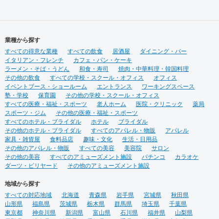
業種から探す
すべての得意な業種
すべての飲食
居酒屋
ダイニング・バー
イタリアン・フレンチ
カフェ・パン・ケーキ
ラーメン・そば・うどん
和食・寿司
焼肉・中華料理・韓国料理
その他の飲食
すべての学校・スクール・オフィス
オフィス
イベントブース・ショールーム
エントランス
ワーキングスペース
塾・学校
保育園
その他の学校・スクール・オフィス
すべての医療・福祉・スポーツ
老人ホーム
医院・クリニック
薬局
スポーツ・ジム
その他の医療・福祉・スポーツ
すべてのホテル・ブライダル
ホテル
ブライダル
その他のホテル・ブライダル
すべてのアパレル・物販
アパレル
家具・雑貨屋
食料品店
趣味・文化
生活・日用品
その他のアパレル・物販
すべての美容
美容院
サロン
その他の美容
すべてのアミューズメント施設
パチンコ
カラオケ
ダーツ・ビリヤード
その他のアミューズメント施設
地域から探す
すべての対応地域
北海道
青森県
岩手県
宮城県
秋田県
山形県
福島県
茨城県
栃木県
群馬県
埼玉県
千葉県
東京都
神奈川県
新潟県
富山県
石川県
福井県
山梨県