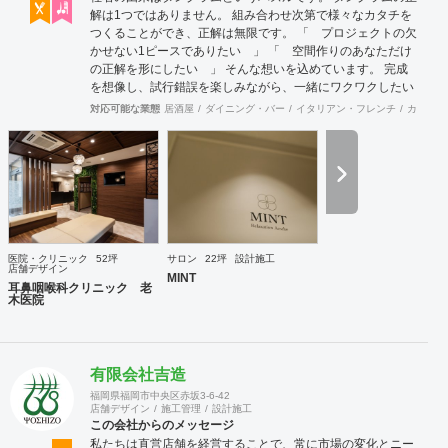
解は1つではありません。 組み合わせ次第で様々なカタチを
つくることができ、正解は無限です。 「 プロジェクトの欠
かせない1ピースでありたい 」 「 空間作りのあなただけ
の正解を形にしたい 」 そんな想いを込めています。 完成
を想像し、試行錯誤を楽しみながら、 ​一緒にワクワクしたい
と思っています。
対応可能な業態
居酒屋
ダイニング・バー
イタリアン・フレンチ
カフェ・
医院・クリニック
52坪
サロン
22坪
設計施工
店舗デザイン
MINT
耳鼻咽喉科クリニック 老
木医院
有限会社吉造
福岡県福岡市中央区赤坂3-6-42
店舗デザイン
施工管理
設計施工
この会社からのメッセージ
私たちは直営店舗を経営することで、常に市場の変化とニー