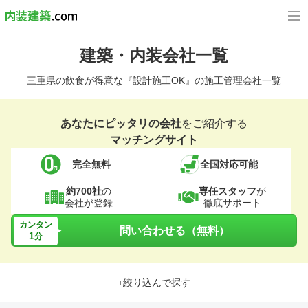
建築・内装会社一覧
三重県の飲食が得意な『設計施工OK』の施工管理会社一覧
あなたにピッタリの会社
をご紹介する
マッチングサイト
完全無料
全国対応可能
約700社
の
専任スタッフ
が
会社が登録
徹底サポート
カンタン
問い合わせる（無料）
1
分
+絞り込んで探す