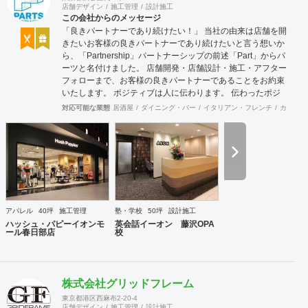
店舗デザイン
施工管理
設計施工
この会社からのメッセージ
「良きパートナーであり続けたい！」 当社の由来は店舗を開
きたいお客様の良きパートナーであり続けたいと言う想いか
ら、「Partnership」パートナーシップの前述「Part」からパ
ーツと名付けました。 店舗開発・店舗設計・施工・アフター
フォローまで、お客様の良きパートナーであることをお約束
いたします。 ポジティブは人に伝わります。 伝わったポジ
ティブが幸せを呼び込み、呼び込んだ幸せが、さらに大きな
対応可能な業態
居酒屋
ダイニング・バー
イタリアン・フレンチ
カフェ・
幸せとなって返って来る。 500店以上のOPENを見届けた当
社ならではの実績をご確認下さい。 <a
href="https://www.partsinc.co.jp/">https://www.partsinc.co.jp/</a>
アパレル
40坪
施工管理
塾・学校
50坪
設計施工
ハッシュ・パピーイオンモ
英会話イーオン 藤沢OPA
ール春日部店
校
株式会社グリッドフレーム
東京都港区西麻布2-20-4
店舗デザイン
施工管理
設計施工