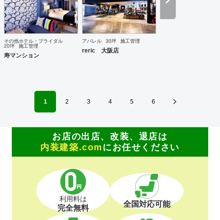
す。しかし安価な会社は探せば他にもいらっしゃるでしょう
し、安く施工したにも関わらす直ぐに施工部分が劣化したり
トラブルが多くコストがかかっていては意味がありません。
弊社は安価である事は勿論、施工後のアフターフォローもき
っちりと対応させていただき本当の意味での安価と言ってい
その他ホテル・ブライダル
アパレル
30坪
施工管理
ただけるよう長期的なお客様との関係を築ける対応を心掛け
20坪
施工管理
reric 大阪店
ております。また、東京のお客様に対しても定期的に本部に
寿マンション
お邪魔しましてご挨拶させていただいております。
1
2
3
4
5
6
お店の出店、改装、退店は
内装建築.com
にお任せください
利用料は
全国対応可能
完全無料