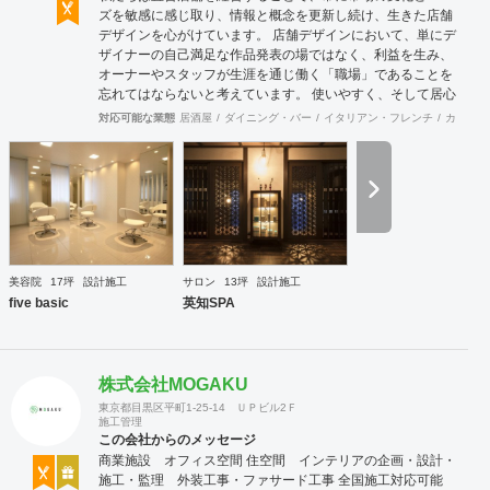
ズを敏感に感じ取り、情報と概念を更新し続け、生きた店舗
デザインを心がけています。 店舗デザインにおいて、単にデ
ザイナーの自己満足な作品発表の場ではなく、利益を生み、
オーナーやスタッフが生涯を通じ働く「職場」であることを
忘れてはならないと考えています。 使いやすく、そして居心
地がよく、時代の流れに左右されない強さを持った店舗デザ
対応可能な業態
居酒屋
ダイニング・バー
イタリアン・フレンチ
カフェ・
インを私たちは提案します。 また、グループ会社に不動産事
業と開業コンサルティング事業をそなえており、テナント・
出店地選びや資金調達から実践に基づいたサポートが可能で
す。 まずはお気軽に、ご相談ください。
美容院
17坪
設計施工
サロン
13坪
設計施工
five basic
英知SPA
株式会社MOGAKU
東京都目黒区平町1-25-14 ＵＰビル2Ｆ
施工管理
この会社からのメッセージ
商業施設 オフィス空間 住空間 インテリアの企画・設計・
施工・監理 外装工事・ファサード工事 全国施工対応可能