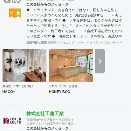
この会社からのメッセージ
◆ クライアントに向き合うのではなく、同じ方向を見て、
よりよい未来づくりのために一緒に試行錯誤する ＜考え
るデザイン集団＞です ◆ 大事な建材はカタログから選ばず
自分たちで開発する、そして、すべてのスタッフがデザイナ
ー兼ビルダー（施工者）である ＜自社工場を持つものづ
くり集団＞です ◆ 海外にもネットワークを持ち、英語や中
国語に堪能なスタッフたちが、海外から国内への出店をスム
対応可能な業態
居酒屋
ダイニング・バー
イタリアン・フレンチ
カフェ・
ーズに実現させる ＜国境のない設計集団＞です 設計施
工案件、設計＋造作物の案件、施工案件、造作物制作など、
多様な請負形態が可能です。工場では金属を中心にさまざま
な素材を用いた制作が可能で、例えば通常デザイン性とは無
縁な特定防火設備（鉄扉）などにも高いデザイン性を施すこ
とも可能です。 GRIDFRAME とりかえのきかない空間
https://gridframe.co.jp/ Synes(シネス) 霧のようなやわらか
な空間 http://synes.jp/ SOTOCHIKU 時間の蓄積を取り
美容院
37坪
設計施工
サロン
10坪
設計施工
込む空間 https://sotochiku.com/
HACO+
HONEY BOO
株式会社工建工業
宮城県仙台市泉区長命ヶ丘4丁目9-6
店舗デザイン
施工管理
設計施工
この会社からのメッセージ