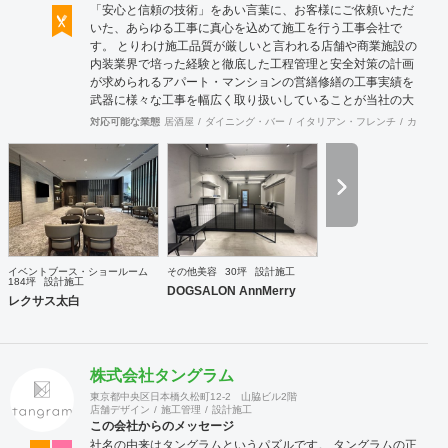
「安心と信頼の技術」をあい言葉に、お客様にご依頼いただ
いた、あらゆる工事に真心を込めて施工を行う工事会社で
す。 とりわけ施工品質が厳しいと言われる店舗や商業施設の
内装業界で培った経験と徹底した工程管理と安全対策の計画
が求められるアパート・マンションの営繕修繕の工事実績を
武器に様々な工事を幅広く取り扱いしていることが当社の大
きな特徴です。
対応可能な業態
居酒屋
ダイニング・バー
イタリアン・フレンチ
カフェ・
イベントブース・ショールーム
その他美容
30坪
設計施工
184坪
設計施工
DOGSALON AnnMerry
レクサス太白
株式会社タングラム
東京都中央区日本橋久松町12-2 山脇ビル2階
店舗デザイン
施工管理
設計施工
この会社からのメッセージ
社名の由来はタングラムというパズルです。 タングラムの正