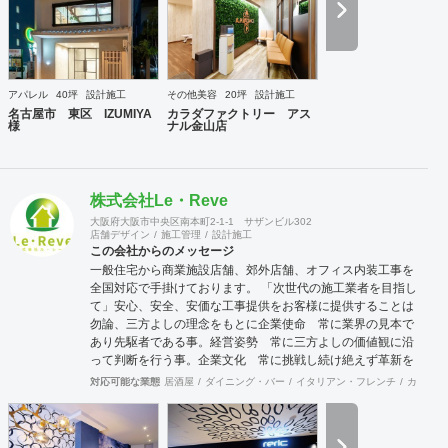
アパレル
40坪
設計施工
その他美容
20坪
設計施工
名古屋市 東区 IZUMIYA
カラダファクトリー アス
様
ナル金山店
株式会社Le・Reve
大阪府大阪市中央区南本町2-1-1 サザンビル302
店舗デザイン
施工管理
設計施工
この会社からのメッセージ
一般住宅から商業施設店舗、郊外店舗、オフィス内装工事を
全国対応で手掛けております。 「次世代の施工業者を目指し
て」安心、安全、安価な工事提供をお客様に提供することは
勿論、三方よしの理念をもとに企業使命 常に業界の見本で
あり先駆者である事。経営姿勢 常に三方よしの価値観に沿
って判断を行う事。企業文化 常に挑戦し続け絶えず革新を
行う事。この3大原則を基に常にLe・Reveに関わる皆様全て
対応可能な業態
居酒屋
ダイニング・バー
イタリアン・フレンチ
カフェ・
に最良な商品提供ができる施工のプロで私達は有り続けま
す。 安価であること基本的に下請け会社として多くの下請け
仕事を請けていますので、価格競争力には自信を持っていま