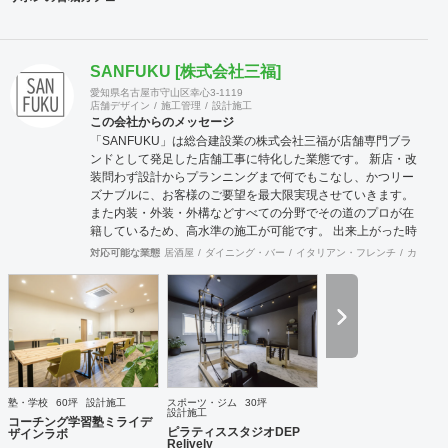
SANFUKU [株式会社三福]
愛知県名古屋市守山区幸心3-1119
店舗デザイン
施工管理
設計施工
この会社からのメッセージ
「SANFUKU」は総合建設業の株式会社三福が店舗専門ブラ
ンドとして発足した店舗工事に特化した業態です。 新店・改
装問わず設計からプランニングまで何でもこなし、かつリー
ズナブルに、お客様のご要望を最大限実現させていきます。
また内装・外装・外構などすべての分野でその道のプロが在
籍しているため、高水準の施工が可能です。 出来上がった時
に綺麗なのは当たり前！腕の良さは年数が経てば経つほど実
対応可能な業態
居酒屋
ダイニング・バー
イタリアン・フレンチ
カフェ・
感できます。 そして、SANFUKUの職人は施工力だけでなく
コミニケーション力に優れています。 お客様が安心してオー
プンできるようきめ細やかな対応を心がけています。
塾・学校
60坪
設計施工
スポーツ・ジム
30坪
設計施工
コーチング学習塾ミライデ
ピラティススタジオDEP
ザインラボ
Relively