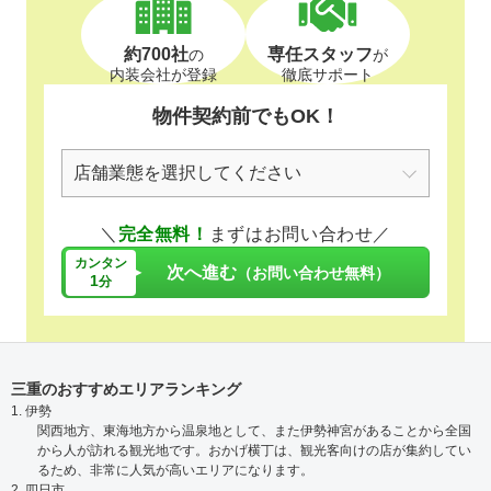
約700社
専任スタッフ
の
が
内装会社が登録
徹底サポート
物件契約前でもOK！
＼
完全無料！
まずはお問い合わせ／
カンタン
次へ進む
（お問い合わせ無料）
1
分
三重のおすすめエリアランキング
1. 伊勢
関西地方、東海地方から温泉地として、また伊勢神宮があることから全国
から人が訪れる観光地です。おかげ横丁は、観光客向けの店が集約してい
るため、非常に人気が高いエリアになります。
2. 四日市