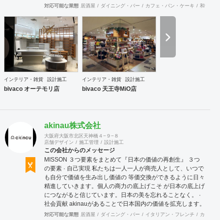
できます。上海にもオフィスがございますので、中国での実
対応可能な業態
居酒屋
ダイニング・バー
カフェ・パン・ケーキ
和食・寿
施も可能です。
インテリア・雑貨
設計施工
インテリア・雑貨
設計施工
bivaco オーテモリ店
bivaco 天王寺MiO店
akinau株式会社
大阪府大阪市北区天神橋４−９−８
店舗デザイン
施工管理
設計施工
この会社からのメッセージ
MISSON ３つ要素をまとめて『日本の価値の再創生』 ３つ
の要素 · 自己実現 私たちは一人一人が商売人として、いつで
も自分で価値を生み出し価値の 等価交換ができるように日々
精進していきます。個人の商力の底上げこそ が日本の底上げ
につながると信じています。日本の美を忘れることなく。 ·
社会貢献 akinauがあることで日本国内の価値を拡充します。
そして世界に誇れる 国として日本の価値を輸出し続けていき
対応可能な業態
居酒屋
ダイニング・バー
イタリアン・フレンチ
カフェ・