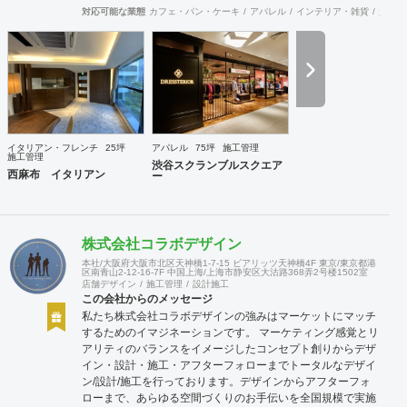
対応可能な業態
カフェ・パン・ケーキ
アパレル
インテリア・雑貨
趣味・
イタリアン・フレンチ
25坪
アパレル
75坪
施工管理
施工管理
渋谷スクランブルスクエア
西麻布 イタリアン
ー
株式会社コラボデザイン
本社/大阪府大阪市北区天神橋1-7-15 ビアリッツ天神橋4F 東京/東京都港
区南青山2-12-16-7F 中国上海/上海市静安区大沽路368弄2号楼1502室
店舗デザイン
施工管理
設計施工
この会社からのメッセージ
私たち株式会社コラボデザインの強みはマーケットにマッチ
するためのイマジネーションです。 マーケティング感覚とリ
アリティのバランスをイメージしたコンセプト創りからデザ
イン・設計・施工・アフターフォローまでトータルなデザイ
ン/設計/施工を行っております。デザインからアフターフォ
ローまで、あらゆる空間づくりのお手伝いを全国規模で実施