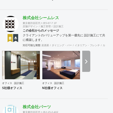
株式会社シームレス
東京都渋谷区代々木5-67-7 1F
店舗デザイン
施工管理
設計施工
この会社からのメッセージ
クライアントのバリューアップを第一優先に 設計施工にて共
に構築します。
対応可能な業態
居酒屋
ダイニング・バー
イタリアン・フレンチ
カフェ・
オフィス
設計施工
オフィス
設計施工
S社様オフィス
N社様オフィス
株式会社パーツ
東京都渋谷区代々木2-15-2-402