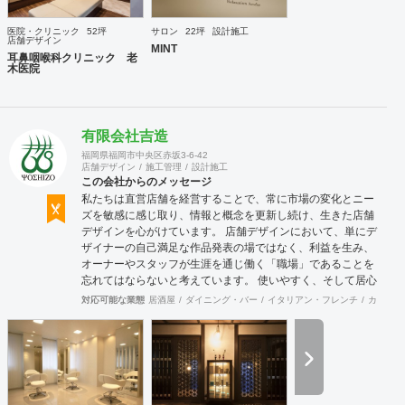
医院・クリニック
52坪
サロン
22坪
設計施工
店舗デザイン
MINT
耳鼻咽喉科クリニック 老
木医院
有限会社吉造
福岡県福岡市中央区赤坂3-6-42
店舗デザイン
施工管理
設計施工
この会社からのメッセージ
私たちは直営店舗を経営することで、常に市場の変化とニー
ズを敏感に感じ取り、情報と概念を更新し続け、生きた店舗
デザインを心がけています。 店舗デザインにおいて、単にデ
ザイナーの自己満足な作品発表の場ではなく、利益を生み、
オーナーやスタッフが生涯を通じ働く「職場」であることを
忘れてはならないと考えています。 使いやすく、そして居心
地がよく、時代の流れに左右されない強さを持った店舗デザ
対応可能な業態
居酒屋
ダイニング・バー
イタリアン・フレンチ
カフェ・
インを私たちは提案します。 また、グループ会社に不動産事
業と開業コンサルティング事業をそなえており、テナント・
出店地選びや資金調達から実践に基づいたサポートが可能で
す。 まずはお気軽に、ご相談ください。