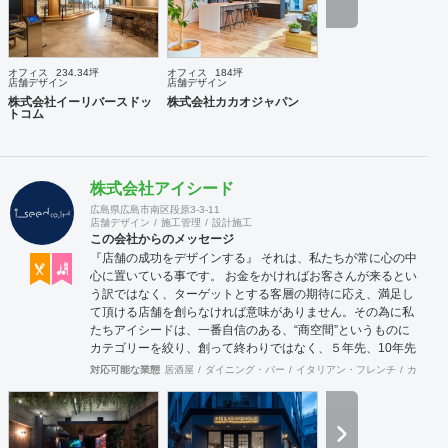
オフィス
234.34坪
オフィス
184坪
店舗デザイン
店舗デザイン
株式会社イーリバースドッ
株式会社カカオジャパン
トコム
株式会社アイシード
広島県広島市南区段原3-3-11
店舗デザイン
施工管理
設計施工
この会社からのメッセージ
『店舗の成功をデザインする』 それは、私たちが常に心の中
心に置いている事です。 お金をかければお客さんが来るとい
う訳ではなく、ターゲットとする客層の期待に応え、満足し
て頂ける店舗を創らなければ意味がありません。その為に私
たちアイシードは、一番自信のある、“商空間”というものに
カテゴリーを絞り、創って終わりではなく、５年先、10年先
を見据えながら、お客様のサクセスパートナーとして、成功
対応可能な業態
居酒屋
ダイニング・バー
イタリアン・フレンチ
カフェ・
する店創りを提供します。