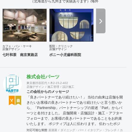
（北海道から九州まで実績あります）/海外
カフェ・パン・ケーキ
医院・クリニック
店舗デザイン
店舗デザイン
七叶和茶 南京東路店
ポニー小児歯科医院
株式会社パーツ
東京都渋谷区代々木2-15-2-402
店舗デザイン
施工管理
設計施工
この会社からのメッセージ
「良きパートナーであり続けたい！」 当社の由来は店舗を開
きたいお客様の良きパートナーであり続けたいと言う想いか
ら、「Partnership」パートナーシップの前述「Part」からパ
ーツと名付けました。 店舗開発・店舗設計・施工・アフター
フォローまで、お客様の良きパートナーであることをお約束
いたします。 ポジティブは人に伝わります。 伝わったポジ
ティブが幸せを呼び込み、呼び込んだ幸せが、さらに大きな
対応可能な業態
居酒屋
ダイニング・バー
イタリアン・フレンチ
カフェ・