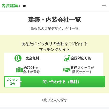
建築・内装会社一覧
島根県の店舗デザイン会社一覧
あなたにピッタリの会社
をご紹介する
マッチングサイト
完全無料
全国対応可能
約700社
の
専任スタッフ
が
会社が登録
徹底サポート
カンタン
問い合わせる（無料）
1
分
+絞り込んで探す