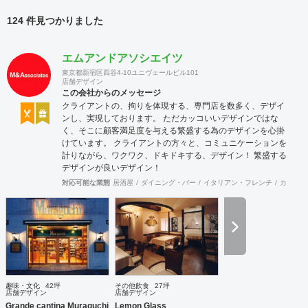
124 件見つかりました
エムアンドアソシエイツ
東京都新宿区四谷4-10ユニヴェールビル101
店舗デザイン
この会社からのメッセージ
クライアントの、拘りを体現する、専門店を数多く、デザイ
ンし、実現しております。 ただカッコいいデザインではな
く、そこに顧客満足度を与える繁盛する為のデザインを心掛
けています。 クライアントの方々と、コミュニケーションを
計りながら、ワクワク、ドキドキする、デザイン！ 繁盛する
デザインが良いデザイン！
対応可能な業態
居酒屋
ダイニング・バー
イタリアン・フレンチ
カフェ・
趣味・文化
42坪
その他飲食
27坪
店舗デザイン
店舗デザイン
Grande cantina Muraguchi
Lemon Glass