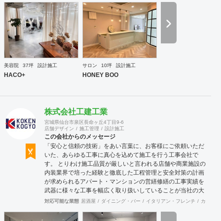
工案件、設計＋造作物の案件、施工案件、造作物制作など、
多様な請負形態が可能です。工場では金属を中心にさまざま
な素材を用いた制作が可能で、例えば通常デザイン性とは無
縁な特定防火設備（鉄扉）などにも高いデザイン性を施すこ
とも可能です。 GRIDFRAME とりかえのきかない空間
https://gridframe.co.jp/ Synes(シネス) 霧のようなやわらか
な空間 http://synes.jp/ SOTOCHIKU 時間の蓄積を取り
美容院
37坪
設計施工
サロン
10坪
設計施工
込む空間 https://sotochiku.com/
HACO+
HONEY BOO
株式会社工建工業
宮城県仙台市泉区長命ヶ丘4丁目9-6
店舗デザイン
施工管理
設計施工
この会社からのメッセージ
「安心と信頼の技術」をあい言葉に、お客様にご依頼いただ
いた、あらゆる工事に真心を込めて施工を行う工事会社で
す。 とりわけ施工品質が厳しいと言われる店舗や商業施設の
内装業界で培った経験と徹底した工程管理と安全対策の計画
が求められるアパート・マンションの営繕修繕の工事実績を
武器に様々な工事を幅広く取り扱いしていることが当社の大
きな特徴です。
対応可能な業態
居酒屋
ダイニング・バー
イタリアン・フレンチ
カフェ・