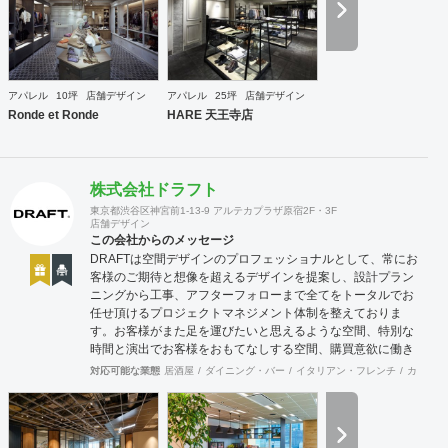
何を優先すべきか、何が本当に必要なのか、そこをきちんと
アドバイスできる会社でありたいと思っています。 業務内容
・店舗設計（物販店／飲食店／美容室など） ・ブランディン
グ及びディレクション業務 ・出店におけるトータルデザイン
・住宅リノベーション ・家具及び什器デザイン
アパレル
10坪
店舗デザイン
アパレル
25坪
店舗デザイン
Ronde et Ronde
HARE 天王寺店
株式会社ドラフト
東京都渋谷区神宮前1-13-9 アルテカプラザ原宿2F・3F
店舗デザイン
この会社からのメッセージ
DRAFTは空間デザインのプロフェッショナルとして、常にお
客様のご期待と想像を超えるデザインを提案し、設計プラン
ニングから工事、アフターフォローまで全てをトータルでお
任せ頂けるプロジェクトマネジメント体制を整えておりま
す。お客様がまた足を運びたいと思えるような空間、特別な
時間と演出でお客様をおもてなしする空間、購買意欲に働き
かけるレイアウトとVMD、ブランド力を高める空間演出な
対応可能な業態
居酒屋
ダイニング・バー
イタリアン・フレンチ
カフェ・
ど、多くの方々に満足していただける店舗デザインに自信を
持っております。 ご希望されるイメージ、コストに関する不
安要素、 新規オープン、移転・改装に関するスケジュール、
ほか不明点など、まずはお気軽にお問い合わせください。