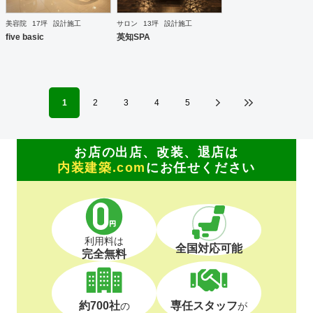
美容院
17坪
設計施工
サロン
13坪
設計施工
five basic
英知SPA
1
2
3
4
5
お店の出店、改装、退店は
内装建築.com
にお任せください
利用料は
全国対応可能
完全無料
約700社
専任スタッフ
の
が