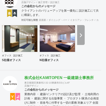
店舗デザイン
施工管理
設計施工
この会社からのメッセージ
クライアントのバリューアップを第一優先に 設計施工にて共
に構築します。
対応可能な業態
居酒屋
ダイニング・バー
イタリアン・フレンチ
カフェ・
オフィス
設計施工
オフィス
設計施工
S社様オフィス
N社様オフィス
株式会社KAMITOPEN 一級建築士事務所
東京都港区東麻布2-32-10東麻布SSビル4F
店舗デザイン
この会社からのメッセージ
業務内容 ・ 建築/インテリアの設計及び監理 ・ 土地利用の
計画 ・ 建築に関する出版事業 ・ プロダクト/家具の企画並
びに制作 ・ 前各号に付帯する一切の業務 対象エリア 全国