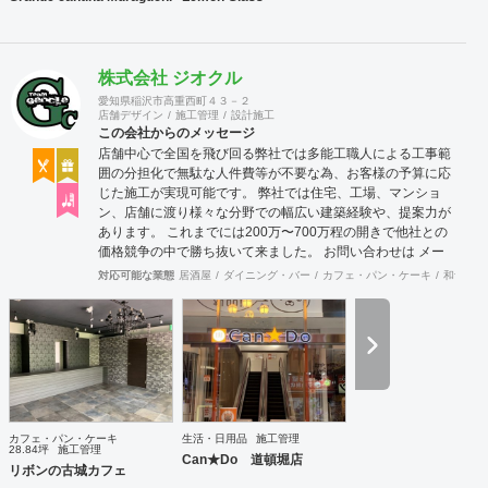
株式会社 ジオクル
愛知県稲沢市高重西町４３－２
店舗デザイン
施工管理
設計施工
この会社からのメッセージ
店舗中心で全国を飛び回る弊社では多能工職人による工事範
囲の分担化で無駄な人件費等が不要な為、お客様の予算に応
じた施工が実現可能です。 弊社では住宅、工場、マンショ
ン、店舗に渡り様々な分野での幅広い建築経験や、提案力が
あります。 これまでには200万〜700万程の開きで他社との
価格競争の中で勝ち抜いて来ました。 お問い合わせは メー
ル（tenperhide31@icloud.com）からも承ります。 その他：
対応可能な業態
居酒屋
ダイニング・バー
カフェ・パン・ケーキ
和食・寿
道具商 愛知県公安委員会許可 第542642304700号
カフェ・パン・ケーキ
生活・日用品
施工管理
28.84坪
施工管理
Can★Do 道頓堀店
リボンの古城カフェ