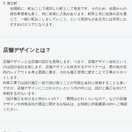
3. 海士町
全国的に、町おこしで成功した町として有名です。そのため、全国からの
移住希望者も多く、特に若者に人気があります。町民と共に自身の店を通
じて、一緒に町おこしをしていこう、という気持ちがある方には非常にお
すすめのエリアになります。
店舗デザインとは？
店舗デザインとは店舗の設計を意味します。つまり、店舗デザイン会社という
のは設計会社を指します。店舗デザインを担当するデザイナーは、壁の色や店
内のレイアウトを考え図面に書き、それを施工管理に渡すことで工事がスター
トします。
内装工事では設計施工一括で請け負うことが可能な会社に依頼することも多い
ですが、店舗デザインにこだわりたいという方の中には、設計と施工を分けて
依頼する方もいます。
「設計施工を分けると何がいいの？」「費用はどれくらいなの？」などの店舗
デザインや内装会社の選定に関するお悩みは、お気軽に内装建築.comへご相談
ください。