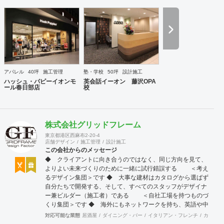
幸せとなって返って来る。 500店以上のOPENを見届けた当
社ならではの実績をご確認下さい。 <a
href="https://www.partsinc.co.jp/">https://www.partsinc.co.jp/</a>
アパレル
40坪
施工管理
塾・学校
50坪
設計施工
ハッシュ・パピーイオンモ
英会話イーオン 藤沢OPA
ール春日部店
校
株式会社グリッドフレーム
東京都港区西麻布2-20-4
店舗デザイン
施工管理
設計施工
この会社からのメッセージ
◆ クライアントに向き合うのではなく、同じ方向を見て、
よりよい未来づくりのために一緒に試行錯誤する ＜考え
るデザイン集団＞です ◆ 大事な建材はカタログから選ばず
自分たちで開発する、そして、すべてのスタッフがデザイナ
ー兼ビルダー（施工者）である ＜自社工場を持つものづ
くり集団＞です ◆ 海外にもネットワークを持ち、英語や中
国語に堪能なスタッフたちが、海外から国内への出店をスム
対応可能な業態
居酒屋
ダイニング・バー
イタリアン・フレンチ
カフェ・
ーズに実現させる ＜国境のない設計集団＞です 設計施