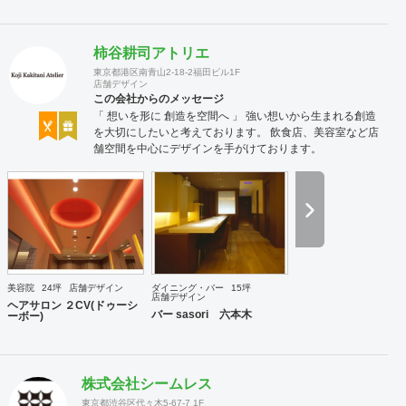
柿谷耕司アトリエ
東京都港区南青山2-18-2福田ビル1F
店舗デザイン
この会社からのメッセージ
「 想いを形に 創造を空間へ 」 強い想いから生まれる創造
を大切にしたいと考えております。 飲食店、美容室など店
舗空間を中心にデザインを手がけております。
美容院
24坪
店舗デザイン
ダイニング・バー
15坪
店舗デザイン
ヘアサロン ２CV(ドゥーシ
バー sasori 六本木
ーボー)
株式会社シームレス
東京都渋谷区代々木5-67-7 1F