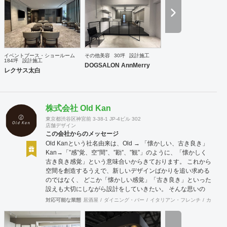
イベントブース・ショールーム
その他美容
30坪
設計施工
184坪
設計施工
DOGSALON AnnMerry
レクサス太白
株式会社 Old Kan
東京都渋谷区神宮前 3-38-1 JP-4ビル 302
店舗デザイン
この会社からのメッセージ
Old Kanという社名由来は、Old → 「懐かしい、古き良き」
Kan→「”感”覚、空”間”、”勘”、”観”」のように、「懐かしく
古き良き感覚」という意味合いからきております。 これから
空間を創造するうえで、新しいデザインばかりを追い求める
のではなく、 どこか「懐かしい感覚」「古き良き」といった
設えも大切にしながら設計をしていきたい。 そんな思いの
下、日々クライアント様、そしてその空間を使うお客様に幸
対応可能な業態
居酒屋
ダイニング・バー
イタリアン・フレンチ
カフェ・
せを提供できるようなデザインを心がけて日々精進しており
ます。 Old Kan 浦田 晶平 Shohei Urata https://old-kan.jp
Instagram：https://www.instagram.com/old_kan_/?hl=ja