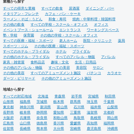
業種から探す
すべての得意な業種
すべての飲食
居酒屋
ダイニング・バー
イタリアン・フレンチ
カフェ・パン・ケーキ
ラーメン・そば・うどん
和食・寿司
焼肉・中華料理・韓国料理
その他の飲食
すべての学校・スクール・オフィス
オフィス
イベントブース・ショールーム
エントランス
ワーキングスペース
塾・学校
保育園
その他の学校・スクール・オフィス
すべての医療・福祉・スポーツ
老人ホーム
医院・クリニック
薬局
スポーツ・ジム
その他の医療・福祉・スポーツ
すべてのホテル・ブライダル
ホテル
ブライダル
その他のホテル・ブライダル
すべてのアパレル・物販
アパレル
家具・雑貨屋
食料品店
趣味・文化
生活・日用品
その他のアパレル・物販
すべての美容
美容院
サロン
その他の美容
すべてのアミューズメント施設
パチンコ
カラオケ
ダーツ・ビリヤード
その他のアミューズメント施設
地域から探す
すべての対応地域
北海道
青森県
岩手県
宮城県
秋田県
山形県
福島県
茨城県
栃木県
群馬県
埼玉県
千葉県
東京都
神奈川県
新潟県
富山県
石川県
福井県
山梨県
長野県
岐阜県
静岡県
愛知県
三重県
滋賀県
京都府
大阪府
兵庫県
奈良県
和歌山県
鳥取県
島根県
岡山県
広島県
山口県
徳島県
香川県
愛媛県
高知県
福岡県
佐賀県
長崎県
熊本県
大分県
宮崎県
鹿児島県
沖縄県