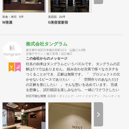
和食・寿司
5坪
美容院
20坪
W茶屋
G美容室新宿
株式会社タングラム
東京都中央区日本橋久松町12-2 山脇ビル2階
店舗デザイン
施工管理
設計施工
この会社からのメッセージ
社名の由来はタングラムというパズルです。 タングラムの正
解は1つではありません。 組み合わせ次第で様々なカタチを
つくることができ、正解は無限です。 「 プロジェクトの欠
かせない1ピースでありたい 」 「 空間作りのあなただけ
の正解を形にしたい 」 そんな想いを込めています。 完成
を想像し、試行錯誤を楽しみながら、 ​一緒にワクワクしたい
と思っています。
対応可能な業態
居酒屋
ダイニング・バー
イタリアン・フレンチ
カフェ・