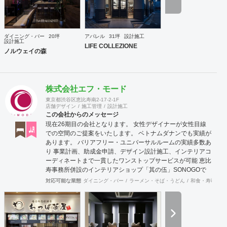
ダイニング・バー
20坪
アパレル
31坪
設計施工
設計施工
LIFE COLLEZIONE
ノルウェイの森
株式会社エフ・モード
東京都渋谷区恵比寿南2-17-2-1F
店舗デザイン
施工管理
設計施工
この会社からのメッセージ
現在26期目の会社となります。 女性デザイナーが女性目線
での空間のご提案をいたします。 ベトナムダナンでも実績が
あります。 バリアフリー・ユニバーサルルームの実績多数あ
り 事業計画、助成金申請、デザイン設計施工、インテリアコ
ーディネートまで一貫したワンストップサービスが可能 恵比
寿事務所併設のインテリアショップ「其の伍」SONOGOで
はオリジナル家具をはじめアンティーク骨董家具の販売もし
対応可能な業態
ダイニング・バー
ラーメン・そば・うどん
和食・寿司
焼
ています。