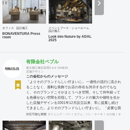
shohei_urata@old-kan.jp 〒150-0001 東京都渋谷区神宮前
3-38-1 JP-4ビル 302
オフィス
設計施工
イベントブース・ショールーム
設計施工
BONAVENTURA Press
Look into Nature by ADAL
room
2025
有限会社ペブル
東京都江東区富岡2-4-4 YANE内
店舗デザイン
この会社からのメッセージ
「よりそのブランドらしい佇まいに」 一過性の流行に流され
ることなく、過剰な装飾でお店の存在を誇示するのでもな
く、そのブランドこそがまとうべき空間、そして何年経って
も色褪せない空間を目指して、ブランドの魅力や個性を生か
した店舗デザインを2001年12月設立以来、常に提案し続け
てきました。よりそのブランドらしい佇まいに。 「必要な箇
所に、必要なデザインを」 2012年からはさらにその思いを
対応可能な業態
ダイニング・バー
カフェ・パン・ケーキ
その他
オフィス
発展させ、店舗デザインに限らず、グラフィックデザインか
らブランディングまで総合的にブランドの出店をバックアッ
プできる体制も整えてきました。そのブランドにとってまず