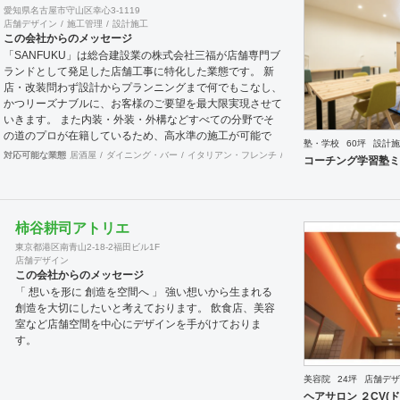
愛知県名古屋市守山区幸心3-1119
店舗デザイン
施工管理
設計施工
この会社からのメッセージ
「SANFUKU」は総合建設業の株式会社三福が店舗専門ブ
ランドとして発足した店舗工事に特化した業態です。 新
店・改装問わず設計からプランニングまで何でもこなし、
かつリーズナブルに、お客様のご要望を最大限実現させて
いきます。 また内装・外装・外構などすべての分野でそ
の道のプロが在籍しているため、高水準の施工が可能で
塾・学校
60坪
設計施
す。 出来上がった時に綺麗なのは当たり前！腕の良さは
対応可能な業態
居酒屋
ダイニング・バー
イタリアン・フレンチ
カフェ・パン・ケーキ
ラ
コーチング学習塾ミ
年数が経てば経つほど実感できます。 そして、
SANFUKUの職人は施工力だけでなくコミニケーション力
に優れています。 お客様が安心してオープンできるよう
きめ細やかな対応を心がけています。
柿谷耕司アトリエ
東京都港区南青山2-18-2福田ビル1F
店舗デザイン
この会社からのメッセージ
「 想いを形に 創造を空間へ 」 強い想いから生まれる
創造を大切にしたいと考えております。 飲食店、美容
室など店舗空間を中心にデザインを手がけておりま
す。
美容院
24坪
店舗デザ
ヘアサロン ２CV(