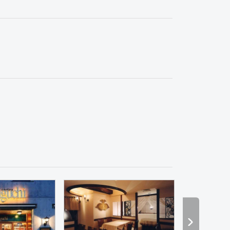
ーメン・そば・うどん
和食・寿司
焼肉・中華料理・韓国料理
その他
オフィス
イベントブ