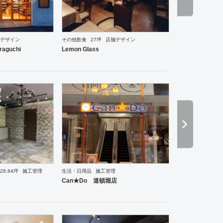
デザイン
その他飲食
27坪
店舗デザイン
ーメン・そば・うどん
和食・寿司
焼肉・中華料理・韓国料理
その他
オフィス
イベントブ
raguchi
Lemon Glass
28.84坪
施工管理
生活・日用品
施工管理
理・韓国料理
オフィス
イベントブース・ショールーム
塾・学校
保育園
老人ホーム
医院
Can★Do 道頓堀店