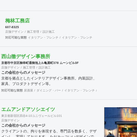
梅林工務店
607-8325
店舗デザイン
施工管理
設計施工
対応可能な業態
イタリアン・フレンチ
イタリアン・フレンチ
西山徹デザイン事務所
京都市中京区御幸町通御池上ル亀屋町378 ムーンビル3F
店舗デザイン
施工管理
設計施工
この会社からのメッセージ
京都を拠点としたインテリアデザイン事務所。内装設計、
家具、プロダクトデザイン等。
対応可能な業態
居酒屋
ダイニング・バー
イタリアン・フレンチ
カフェ・パン・ケーキ
ラ
エムアンドアソシエイツ
東京都新宿区四谷4-10ユニヴェールビル101
店舗デザイン
この会社からのメッセージ
クライアントの、拘りを体現する、専門店を数多く、デザ
インし、実現しております。 ただカッコいいデザインで