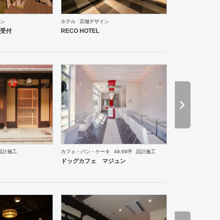
ン
ホテル
店舗デザイン
受付
RECO HOTEL
・韓国料理
その他
オフィス
イベントブース・ショールーム
エントランス
薬局
ホテル
設計施工
カフェ・パン・ケーキ
49.69坪
設計施工
ーメン・そば・うどん
和食・寿司
その他
美容院
医院・クリニック
ドッグカフェ マジュン