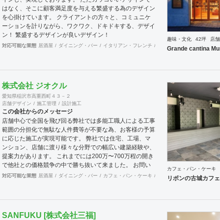
はなく、そこに顧客満足度を与える繁盛する為のデザイン
を心掛けています。 クライアントの方々と、コミュニケ
ーションを計りながら、ワクワク、ドキドキする、デザイ
ン！ 繁盛するデザインが良いデザイン！
趣味・文化
42坪
店舗
対応可能な業態
居酒屋
ダイニング・バー
イタリアン・フレンチ
カフェ・パン・ケーキ
ラ
Grande cantina Mu
株式会社 ジオクル
愛知県稲沢市高重西町４３－２
店舗デザイン
施工管理
設計施工
この会社からのメッセージ
店舗中心で全国を飛び回る弊社では多能工職人による工事
範囲の分担化で無駄な人件費等が不要な為、お客様の予算
に応じた施工が実現可能です。 弊社では住宅、工場、マ
ンション、店舗に渡り様々な分野での幅広い建築経験や、
提案力があります。 これまでには200万〜700万程の開き
で他社との価格競争の中で勝ち抜いて来ました。 お問い
カフェ・パン・ケーキ
合わせは メール（tenperhide31@icloud.com）からも承
対応可能な業態
居酒屋
ダイニング・バー
カフェ・パン・ケーキ
和食・寿司
焼肉・中華料
リボンの古城カフェ
ります。 その他：道具商 愛知県公安委員会許可 第
542642304700号
SANFUKU [株式会社三福]