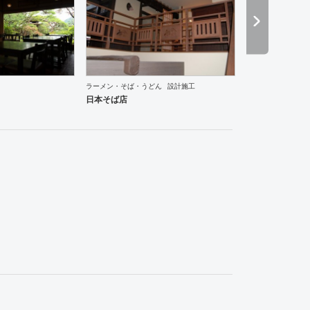
ラーメン・そば・うどん
設計施工
飯店
生活・日用品
日本そば店