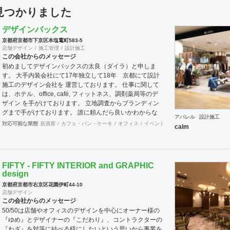
件見つかりました
デザインバックス
京都府京都市下京区本塩竃町583-5
店舗デザイン
施工管理
設計施工
この会社からのメッセージ
初めましてデザインバックスの太良（ダイラ）と申しま
す。 大手内装会社にて17年独立して18年 京都にて設計
施工のデザイン会社を 運営しております。 仕事に関して
は、ホテル、office, café, フィットネス、調剤薬局等のデ
ザイン を手がけております。 立地調査からブランディン
グまで手がけております。 誰に頼んだら良いかわからな
アパレル
設計施工
い事もご相談ください。 一緒に問題解決していければと
対応可能な業態
居酒屋
カフェ・パン・ケーキ
オフィス
イベントブース・ショールーム
エ
calm
思います。
FIFTY - FIFTY INTERIOR and GRAPHIC
design
京都府京都市右京区花園伊町44-10
店舗デザイン
この会社からのメッセージ
50/50は店舗やオフィスのデザインを中心にオーナー様の
『ゆめ』とデザイナーの『こだわり』、コントラクターの
『わざ』を対等に結べる様にしたいという思いから事業を