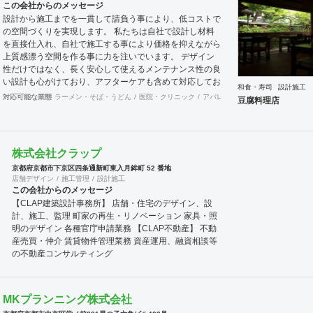
この会社からのメッセージ
設計から施工までを一貫して請負う事により、低コストで
の空間づくりを実現します。 私たちは自社で設計し材料
を直接仕入れ、自社で施工する事により価格を抑えながら
上質感漂う空間を作る事に力を注いでいます。 デザイン
性だけではなく、長く安心して使えるメンテナンス性の良
い設計も心がけており、アフターケアも含めて対応してお
和食・寿司
設計施工
りますので京都を中心にオーナー様に喜ばれています。
対応可能な業態
ラーメン・そば・うどん
医院・クリニック
アパレル
インテリア・雑貨
食
豆腐料理店
株式会社クラップ
京都府京都市下京区四条通新町東入月鉾町 52 番地
店舗デザイン
施工管理
設計施工
この会社からのメッセージ
【CLAP建築設計事務所】 店舗・住宅のデザイン、設
計、施工、監理 町家の再生・リノベーション 家具・照
明のデザイン 各種官庁申請業務 【CLAP不動産】 不動
産売買・仲介 賃貸物件管理業務 資産運用、融資相談等
の不動産コンサルティング
MKプランニング株式会社