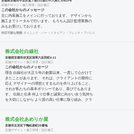
京都府京都市中京区堂ノ前231星の子六角ビル403号
店舗デザイン
施工管理
設計施工
この会社からのメッセージ
主に内装施工をメインに行っております。 デザインから
施工までトータルで行います。 もろちん設計監理業務の
みもお受けしております。
対応可能な業態
ダイニング・バー
イタリアン・フレンチ
アパレル
食飯店
その他
美容院
株式会社白線社
京都府京都市伏見区深草六反田町4-11
店舗デザイン
施工管理
設計施工
この会社からのメッセージ
理念 白線社が大正５年の創業以来、一貫して心がけて
きたことがあります。 それは、クライアントの期待に
応え デザイナーの理想とするものを作り上げること。
それが私たちの基本ポリシーであり、喜びでもありま
す。 伝統と伝承 何より仕事と誠実に向かい合う気持ち
を大切にしながら より質の高い仕事に取り組み、クラ
イアント各位の高度化、多様化する ニーズに的確に応
えていき、今後もこの良き伝統を守り伝えながら、 新
事業にも熱い気持ちでチャレンジしていきたいと 決意
株式会社あめりか屋
を新たにしております。
京都市左京区下鴨松原町20番地
店舗デザイン
施工管理
設計施工