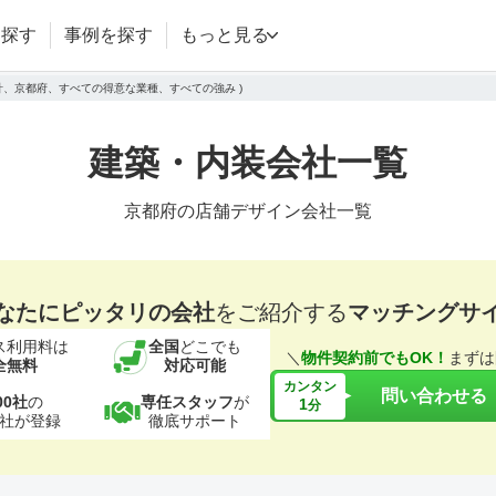
を探す
事例を探す
もっと見る
設計、京都府、すべての得意な業種、すべての強み )
建築・内装会社一覧
京都府の店舗デザイン会社一覧
なたにピッタリの会社
をご紹介する
マッチングサ
ス利用料は
全国
どこでも
＼
物件契約前でもOK！
まずは
全無料
対応可能
カンタン
問い合わせる
00社
の
専任スタッフ
が
1
分
社が登録
徹底サポート