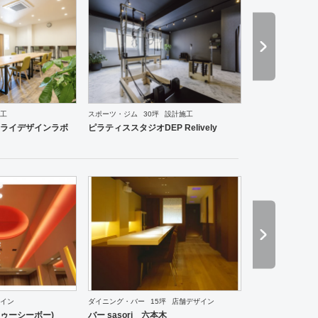
工
スポーツ・ジム
30坪
設計施工
ーメン・そば・うどん
和食・寿司
焼肉・中華料理・韓国料理
その他
オフィス
イベントブ
ライデザインラボ
ピラティススタジオDEP Relively
イン
ダイニング・バー
15坪
店舗デザイン
ドゥーシーボー)
バー sasori 六本木