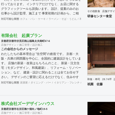
行っております。 インテリアだけでなく、お店に関する
グラフィックツールも請負います。 設計、提案のみのお
その他飲食
店舗デザイ
仕事から設計監理、施工まで 事業初期の計画から、ご相
研修センター食堂 
談にのりますので、まずはお気軽に問い合わせ下さい。
対応可能な業態
カフェ・パン・ケーキ
ラーメン・そば・うどん
和食・寿司
焼肉・中華料理
電話番号 0753668349 E-mail info@fifty-fifty.design
有限会社 起廣プラン
京都府京都市伏見区桃山福島太夫南町67-6
店舗デザイン
施工管理
設計施工
この会社からのメッセージ
わたしたちの基本理念は ”住空間”の創造です。 京都・大
阪・兵庫の関西圏を中心に、全国的に建築設計をしていま
す。 店舗の新築・改装はもちろんのこと、 新築・注文住
宅（モダンデザイン、和風建築）、リフォーム・リノベー
ション、など、 建築・設計に関わることは全てお任せ下
さい。 デザインのご要望に応えるだけでなく、住みやす
和食・寿司
28.74坪
さやコストも最大限こだわってご提案させて頂きます。
対応可能な業態
居酒屋
ダイニング・バー
イタリアン・フレンチ
カフェ・パン・ケーキ
ラ
祇園 佐藤
デザイン設計〜施工管理まで全て担当いたします。
株式会社ズーデザインハウス
京都府京都市右京区梅ケ畑向ノ地町19-5
店舗デザイン
施工管理
設計施工