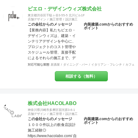
建物に対応させていただいて
ピエロ・デザインウィズ株式会社
おり、色々な所にバラバラに
工事内容の注文をしていただ
東京都渋谷区千駄ヶ谷3-55-5 北川ビル1F
店舗デザイン
施工管理
設計施工
かなくとも、弊社にて一式執
この会社からのメッセージ
内装建築.comからのおすすめ
り行う事をメリットとし、活
ポイント
【業務内容】私たちピエロ・
動致しております。 尚、店
デザインウィズは、建築・イ
舗・住宅のセキュリティー面
ンテリアデザインを中心に、
にも配慮しており、防犯カメ
プロジェクトのコスト管理や
ラなどの部分にも力を入れて
スケジュール管理、直接手配
おります。 他の施工店ではで
によるそれらの施工まで、デ
きない方法で、アレルギー・
ザインという業務領域を超え
シックハウス症候群・化学物
対応可能な業態
居酒屋
ダイニング・バー
イタリアン・フレンチ
カフェ・
てプロジェクトに参加させて
質過敏症の方や健康な方にも
頂いております。飲食店、ア
良いとされる、化学物質は一
相談する（無料）
パレルショップを中心に、ホ
切使わない施工方法で無添加
テル、オフィス、食物販など
資材を使う工事なども対応で
を多く手掛けています。 【グ
きます。多様な形で取り組ん
ループ会社】グループ会社
でおります。 経験豊富な営
に、ピエロ・デザイン＆ワー
株式会社HACOLABO
業、デザイナー、設計士、建
クス（本社、ＷＥＢ・グラフ
築士【1級】、現場監督がお客
神奈川県川崎市多摩区宿河原3-6-1
ィック、不動産）、ピエロ・
店舗デザイン
施工管理
設計施工
様をトータルサポート致しま
デザイン＆ブリッジ（工事、
この会社からのメッセージ
内装建築.comからのおすすめ
す。 作業現場では自社の職人
ポイント
全国対応）の３社で、さまざ
１０００件以上の飲食店設計
がおりますので、柔軟性やス
まなご要望にお応えする体制
施工経験◎
ピード感ある対応致します。
を整えています。 【許認可】
https://www.hacolabo.com/ 自
ＵＳＥＮやサカイ引越センタ