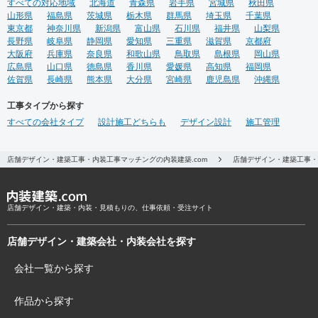
すべての対応地域
北海道
青森県
岩手県
宮城県
秋田県
山形県
福島県
茨城県
栃木県
群馬県
埼玉県
千葉県
東京都
神奈川県
新潟県
富山県
石川県
福井県
山梨県
長野県
岐阜県
静岡県
愛知県
三重県
滋賀県
京都府
大阪府
兵庫県
奈良県
和歌山県
鳥取県
島根県
岡山県
広島県
山口県
徳島県
香川県
愛媛県
高知県
福岡県
佐賀県
長崎県
熊本県
大分県
宮崎県
鹿児島県
沖縄県
工事タイプから探す
すべての会社タイプ
設計施工どちらも
デザイン設計
施工管理
店舗デザイン・建築工事・内装工事マッチングの内装建築.com
店舗デザイン・建築工事・
店舗デザイン・建築・内装・見積もりの、仕事依頼・受注サイト
店舗デザイン・建築会社・内装会社を探す
会社一覧から探す
作品から探す