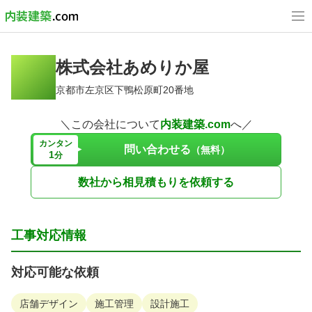
株式会社あめりか屋
京都市左京区下鴨松原町20番地
＼この会社について
内装建築.com
へ／
カンタン
問い合わせる
（無料）
1
分
数社から相見積もりを依頼する
工事対応情報
対応可能な依頼
店舗デザイン
施工管理
設計施工