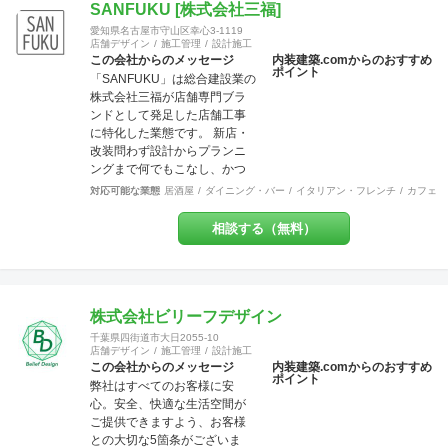
を、私たちにお手伝いさせて
（tenperhide31@icloud.com）
SANFUKU [株式会社三福]
ください。
からも承ります。 その他：道
愛知県名古屋市守山区幸心3-1119
具商 愛知県公安委員会許
店舗デザイン
施工管理
設計施工
可 第542642304700号
この会社からのメッセージ
内装建築.comからのおすすめ
ポイント
「SANFUKU」は総合建設業の
株式会社三福が店舗専門ブラ
ンドとして発足した店舗工事
に特化した業態です。 新店・
改装問わず設計からプランニ
ングまで何でもこなし、かつ
リーズナブルに、お客様のご
対応可能な業態
居酒屋
ダイニング・バー
イタリアン・フレンチ
カフェ・
要望を最大限実現させていき
ます。 また内装・外装・外構
相談する（無料）
などすべての分野でその道の
プロが在籍しているため、高
水準の施工が可能です。 出来
上がった時に綺麗なのは当た
り前！腕の良さは年数が経て
株式会社ビリーフデザイン
ば経つほど実感できます。 そ
千葉県四街道市大日2055-10
して、SANFUKUの職人は施工
店舗デザイン
施工管理
設計施工
力だけでなくコミニケーショ
この会社からのメッセージ
内装建築.comからのおすすめ
ポイント
ン力に優れています。 お客様
弊社はすべてのお客様に安
が安心してオープンできるよ
心。安全、快適な生活空間が
うきめ細やかな対応を心がけ
ご提供できますよう、お客様
ています。
との大切な5箇条がございま