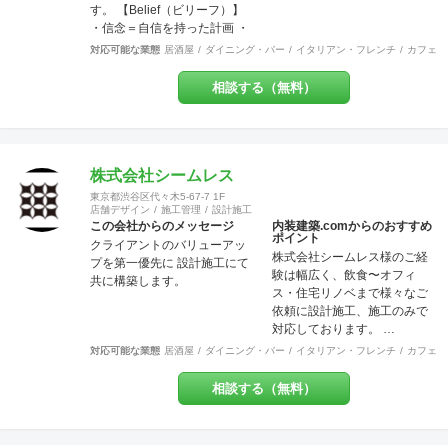
す。 【Belief（ビリーフ）】
・信念＝自信を持った計画 ・
信用＝信じて用いる行動 ・信
対応可能な業態
居酒屋
ダイニング・バー
イタリアン・フレンチ
カフェ・
頼＝信じて頼られる対応 ・信
条＝固く信じて守る約束 ・確
相談する（無料）
信＝固く信じられる内容
【Design（デザイン）】 設
計、図案、意匠、美的造形を
考慮した創意工夫の計画、作
成 またデザインを通じて、関
株式会社シームレス
わる方達との関係の構築 これ
東京都渋谷区代々木5-67-7 1F
らの要素を持って、設計・施
店舗デザイン
施工管理
設計施工
工・管理を行っております。
この会社からのメッセージ
内装建築.comからのおすすめ
ポイント
お客様のお悩みやご相談には
クライアントのバリューアッ
株式会社シームレス様のご経
真摯に向き合い、ご要望を最
プを第一優先に 設計施工にて
験は幅広く、飲食〜オフィ
大限実現する技術力を提供い
共に構築します。
ス・住宅リノベまで様々なご
たします。 施工後にお客様が
依頼に設計施工、施工のみで
笑顔を見せてくださるときこ
対応しております。 …
そ、弊社にとってもっとも喜
ばしい瞬間です。 弊社はリフ
対応可能な業態
居酒屋
ダイニング・バー
イタリアン・フレンチ
カフェ・
ォーム・リノベーションや注
文住宅など幅広く工事を担当
相談する（無料）
させていただいております。
建物種別は店舗・戸建・アパ
ート・マンションなど様々な