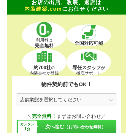
お店の出店、改装、退店は
内装建築.com
にお任せください
利用料は
全国対応可能
完全無料
約700社
専任スタッフ
の
が
内装会社が登録
徹底サポート
物件契約前でもOK！
＼
完全無料！
まずはお問い合わせ／
カンタン
次へ進む
（お問い合わせ無料）
1
分