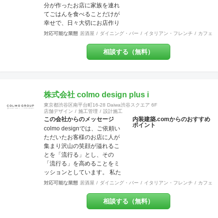
一級建築士事務所、一般建設
分が作ったお店に家族を連れ
ーとの提携企業でございます
業、特定建設業（本社）、宅
てごはんを食べることだけが
ので工事のみならず、その他
地建物取引業（本社）
幸せで、日々大切にお店作り
のご要望にもご対応させてい
をしております◎ 飲食店専門
ただく事も可能です。 【特
対応可能な業態
居酒屋
ダイニング・バー
イタリアン・フレンチ
カフェ・
の設計施工会社です◎一人の
典・サービス有】チーパス・
担当者がデザイン設計施工メ
スマイル 協賛店 【受賞歴】 ・
相談する（無料）
ンテナンスまで一気通貫で行
千葉市都市文化賞2020 カ
う会社です◎弊社には営業マ
フェ新装工事物件 受賞 ・掲
ンはいません。 お客様の
載建築メディア 「アーキテク
【夢】を実現する上で、
チャーフォト」 Weekly
「+1」の感動を提供致しま
株式会社 colmo design plus i
Top Topics 特集作品 マン
す。 あれも！これも！やりた
ションリノベーション工事物
東京都渋谷区南平台町16-28 Daiwa渋谷スクエア 6F
い事を一緒になって整理し 異
件 選出 ・『小さなベーカリ
店舗デザイン
施工管理
設計施工
業種のデザイナー達がお客様
この会社からのメッセージ
内装建築.comからのおすすめ
ー&焼き菓子店のデザイン』単
ポイント
の創造を膨らませ 理想を超え
colmo designでは、ご依頼い
行本 全国で愛される１０
るお店を設計し、作り上げま
ただいたお客様のお店に人が
０軒 ベーカリー店舗新装
す。 対応エリア：神奈川県全
集まり沢山の笑顔が溢れるこ
工事物件 選出
域 東京都23区 東京都多摩
とを「流行る」とし、その
地域エリア 川崎地域
「流行る」を高めることをミ
【 ？ 】 ＝
ッションとしています。 私た
【 ！ 】 ご来店頂いた方々
ちは​​お客様ごとにちがう“オモ
対応可能な業態
居酒屋
ダイニング・バー
イタリアン・フレンチ
カフェ・
の頭の中に「 ？ 」が浮か
イ”にとことん向き合い、“店舗
び 意図に気づいた瞬間
づくりの先に実現したいこ
相談する（無料）
「 ！ 」に変わってしま
と”を一緒に創り上げます。ま
う。 HACOLABOは、楽しみに
だカタチになっていない想い