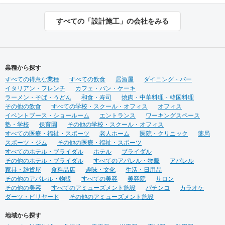
あふれた 「仕組み」を提供致
を聞かせてください。 施工実
します。 伝える思いと 届け
績は900店以上。 グループ会
すべての「設計施工」の会社をみる
る声に ちょっとした遊び心を
社で直営美容室を13店舗を運
ＨＡＣＯＬＡＢＯ
営をしておりますので、経験
をもとにデザイン性と機能性
を兼ね備えたご提案をいたし
ます。 ◉サービス ①テナント
業種から探す
紹介サポート ②顧客ターゲッ
すべての得意な業種
ト・マーケティング調査 ③資
すべての飲食
居酒屋
ダイニング・バー
イタリアン・フレンチ
金調達サポート ④美容業界専
カフェ・パン・ケーキ
ラーメン・そば・うどん
門のデザイン提案 ⑤自社施工
和食・寿司
焼肉・中華料理・韓国料理
その他の飲食
⑥ブランディングのための販
すべての学校・スクール・オフィス
オフィス
イベントブース・ショールーム
促ツール ⑦お客様により沿っ
エントランス
ワーキングスペース
塾・学校
保育園
たアフターフォロー まずはご
その他の学校・スクール・オフィス
すべての医療・福祉・スポーツ
相談やお話だけでも構いませ
老人ホーム
医院・クリニック
薬局
スポーツ・ジム
ん。 お気軽にお問合せくださ
その他の医療・福祉・スポーツ
すべてのホテル・ブライダル
いませ！
ホテル
ブライダル
その他のホテル・ブライダル
すべてのアパレル・物販
アパレル
家具・雑貨屋
食料品店
趣味・文化
生活・日用品
その他のアパレル・物販
すべての美容
美容院
サロン
その他の美容
すべてのアミューズメント施設
パチンコ
カラオケ
ダーツ・ビリヤード
その他のアミューズメント施設
地域から探す