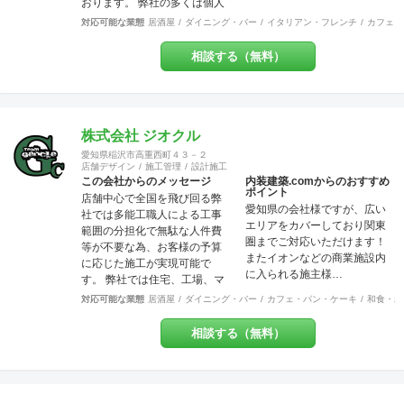
おります。 弊社の多くは個人
店や少数店舗展開のお客様な
対応可能な業態
居酒屋
ダイニング・バー
イタリアン・フレンチ
カフェ・
ので「お客様と共に創り上げ
る店づくり」をモットーにし
相談する（無料）
ています。 それはデザイン優
先で押しつけることなく、私
どものご提案を土台に「スタ
ッフも来店者も居心地の良い
地元に愛されるお店」を一緒
株式会社 ジオクル
に作りましょう！ということ
愛知県稲沢市高重西町４３－２
です。大抵のお店は近隣のリ
店舗デザイン
施工管理
設計施工
ピーターで売上が支えられて
この会社からのメッセージ
内装建築.comからのおすすめ
ポイント
いるのですから大事なポイン
店舗中心で全国を飛び回る弊
愛知県の会社様ですが、広い
トだと思いませんか？ また個
社では多能工職人による工事
エリアをカバーしており関東
人事業主にとって内装工事費
範囲の分担化で無駄な人件費
圏までご対応いただけます！
が大変な負担だということは
等が不要な為、お客様の予算
またイオンなどの商業施設内
重々承知しております。コス
に応じた施工が実現可能で
に入られる施主様…
ト面でも最大限のご協力を
す。 弊社では住宅、工場、マ
日々心がけております。ご気
ンション、店舗に渡り様々な
対応可能な業態
居酒屋
ダイニング・バー
カフェ・パン・ケーキ
和食・寿
軽にご相談ください。 美味し
分野での幅広い建築経験や、
いお料理・最高のサービス・
提案力があります。 これまで
相談する（無料）
素敵な品揃えに自信あり！そ
には200万〜700万程の開きで
んな出店計画・改装計画をお
他社との価格競争の中で勝ち
持ちの皆さま、是非それらを
抜いて来ました。 お問い合わ
最高に輝かせる空間づくり
せは メール