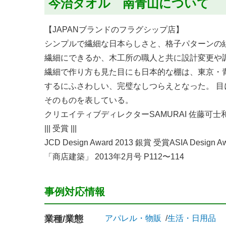
今治タオル 南青山について
【JAPANブランドのフラグシップ店】
シンプルで繊細な日本らしさと、格子パターンの
繊細にできるか、木工所の職人と共に設計変更や
繊細で作り方も見た目にも日本的な棚は、東京・青
するにふさわしい、完璧なしつらえとなった。 
そのものを表している。
クリエイティブディレクターSAMURAI 佐藤可士
||| 受賞 |||
JCD Design Award 2013 銀賞 受賞ASIA Design 
「商店建築」 2013年2月号 P112〜114
事例対応情報
業種/業態
アパレル・物販
生活・日用品