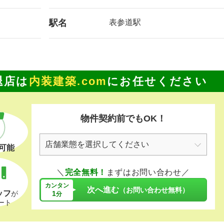
駅名
表参道駅
退店は
内装建築.com
にお任せください
物件契約前でもOK！
可能
＼
完全無料！
まずはお問い合わせ／
カンタン
次へ進む
（お問い合わせ無料）
ッフ
1
が
分
ート