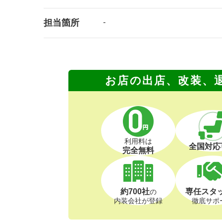
担当箇所
-
お店の出店、改装、
利用料は
全国対応
完全無料
約700社
専任スタ
の
内装会社が登録
徹底サポ