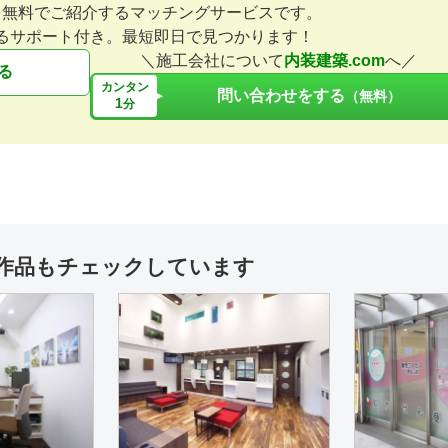
を無料でご紹介するマッチングサービスです。
るサポート付き。最短即日で見つかります！
＼施工会社について
内装建築.com
へ／
る
カンタン
問い合わせをする
（無料）
1
分
作品もチェックしています