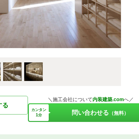
＼施工会社について
内装建築.com
へ／
する
カンタン
問い合わせる
（無料）
1
分