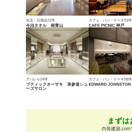
生活・日用品
22坪
カフェ・パン・ケーキ
53坪
今治タオル 南青山
CAFE PICNIC 神戸
アパレル
24坪
カフェ・パン・ケーキ
58坪
ブティックオーサキ 表参道シュ
EDWARD JOHNSTON
ーズサロン
まずは
内装建築.c