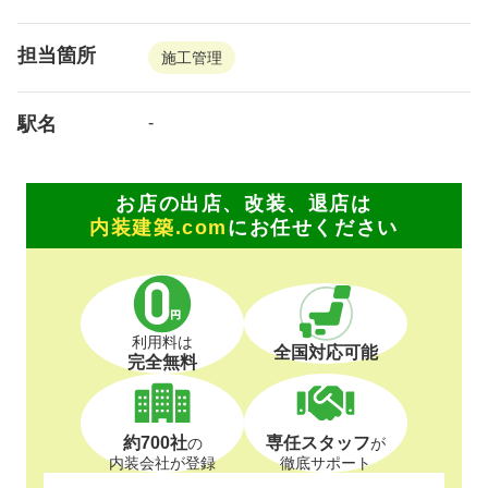
担当箇所
施工管理
駅名
-
お店の出店、改装、退店は
内装建築.com
にお任せください
利用料は
全国対応可能
完全無料
約700社
専任スタッフ
の
が
内装会社が登録
徹底サポート