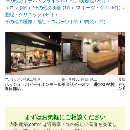
その他のホテル・ブライダル (1件)
美容院 (2件)
サロン (3件)
その他の美容 (1件)
スポーツ・ジム (6件)
医院・クリニック (3件)
その他の医療・福祉・スポーツ (2件)
内装 (1件)
アパレル
40坪
施工管理
塾・学校
50坪
設計施工
食飯店
ハッシュ・パピーイオンモール
英会話イーオン 藤沢OPA校
だが
春日部店
ン店
まずはお気軽にご相談ください
内装建築.comでは通過率７％の厳しい審査を突破し