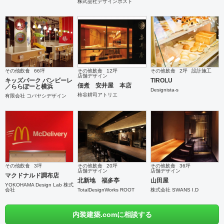
株式会社デザインポスト
その他飲食
66坪
その他飲食
12坪
その他飲食
2坪
設計施工
店舗デザイン
キッズパーク バンビーレ
TIROLU
佃煮 安井屋 本店
／ららぽーと横浜
Designista-s
柿谷耕司アトリエ
有限会社 コバヤシデザイン
その他飲食
3坪
その他飲食
20坪
その他飲食
36坪
店舗デザイン
店舗デザイン
マクドナルド調布店
北新地 福多亭
山田屋
YOKOHAMA Design Lab 株式
会社
TotalDesignWorks ROOT
株式会社 SWANS I.D
内装建築.comに相談する