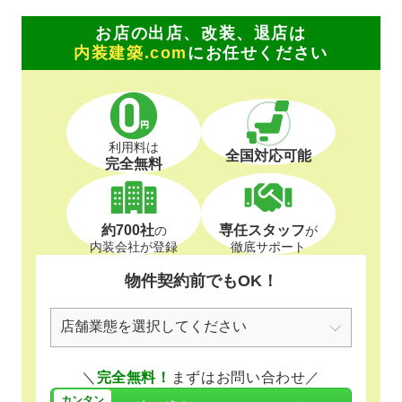
お店の出店、改装、退店は
内装建築.com
にお任せください
利用料は
全国対応可能
完全無料
約700社
専任スタッフ
の
が
内装会社が登録
徹底サポート
物件契約前でもOK！
＼
完全無料！
まずはお問い合わせ／
カンタン