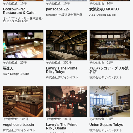
その他飲食
10坪
その他飲食
10坪
その他飲食
30坪
Godzown~NZ
panscape 2jo
女流鉄板TAKAKO
Restaurant & Cafe-
ninkipen!一級建築士事務所
A&Y Design Studio
オヘソファクトリー株式会社 /
OHESO GARAGE
その他飲食
25坪
その他飲食
356坪
その他飲食
91坪
福まん
Lawry's The Prime
バルバッコア・グリル渋
Rib，Tokyo
谷店
A&Y Design Studio
株式会社デザインポスト
株式会社デザインポスト
その他飲食
105坪
その他飲食
180坪
その他飲食
91坪
vegehouse bassin
Lawry's The Prime
Union Square Tokyo
Rib，Osaka
株式会社デザインポスト
株式会社デザインポスト