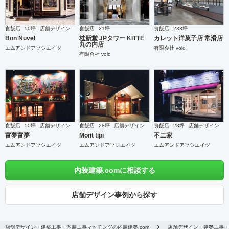
食飯店
50坪
店舗デザイン
食飯店
21坪
食飯店
233坪
Bon Nuvel
桂新堂 JPタワー KITTE
カレット洋菓子店 常滑店
丸の内店
エムアンドアソシエイツ
有限会社 void
有限会社 void
食飯店
50坪
店舗デザイン
食飯店
28坪
店舗デザイン
食飯店
28坪
店舗デザイン
富夢富夢
Mont tipi
不二家
エムアンドアソシエイツ
エムアンドアソシエイツ
エムアンドアソシエイツ
内装建築.comに相談する
店舗デザイン事例から探す
店舗デザイン・建築工事・内装工事マッチングの内装建築.com
店舗デザイン・建築工事・