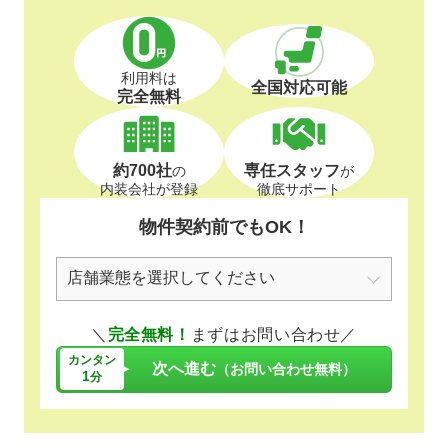
利用料は
全国対応可能
完全無料
約700社
専任スタッフ
の
が
内装会社が登録
徹底サポート
物件契約前でもOK！
＼
完全無料！
まずはお問い合わせ／
カンタン
次へ進む
（お問い合わせ無料）
1
分