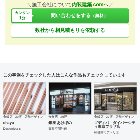
＼施工会社について
内装建築.com
へ／
カンタン
問い合わせをする
（無料）
1
分
数社から相見積もりを依頼する
この事例をチェックした人はこんな作品もチェックしています
食飯店
30坪
店舗デザイン
食飯店
25坪
食飯店
27坪
店舗デザイン
chaya
銀座 あけぼの
ゴディバ ダイバーシテ
ィ東京プラザ店
Designista-s
高取空間計画
柿谷耕司アトリエ