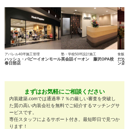
アパレル
40坪
施工管理
塾・学校
50坪
設計施工
食飯店
ハッシュ・パピーイオンモール
英会話イーオン 藤沢OPA校
だが
春日部店
ン店
まずはお気軽にご相談ください
内装建築.comでは通過率７％の厳しい審査を突破し
た質の高い内装会社を無料でご紹介するマッチングサ
ービスです。
専任スタッフによるサポート付き。最短即日で見つか
ります！