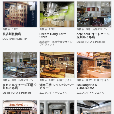
食飯店
14坪
食飯店
26坪
食飯店
3坪
店舗デザイン
長谷川乾物店
Dream Dairy Farm
cote cour コートクール
Store
立川ルミネ店
DOS PARTNERSHIP
株式会社 落合守征デザイン
Studio TORA & Partners
プロジェクト
食飯店
3坪
店舗デザイン
食飯店
31坪
店舗デザイン
食飯店
36坪
店舗デザイン
東京ミルクチーズ工場 立
湘南工房 シャンパンベー
Boulangerie K
川ルミネ店
カリー
YOKOYAMA
Studio TORA & Partners
エムアンドアソシエイツ
エムアンドアソシエイツ