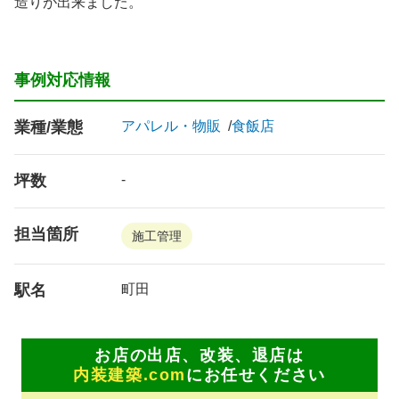
造りが出来ました。
事例対応情報
業種/業態
アパレル・物販
食飯店
坪数
-
担当箇所
施工管理
駅名
町田
お店の出店、改装、退店は
内装建築.com
にお任せください