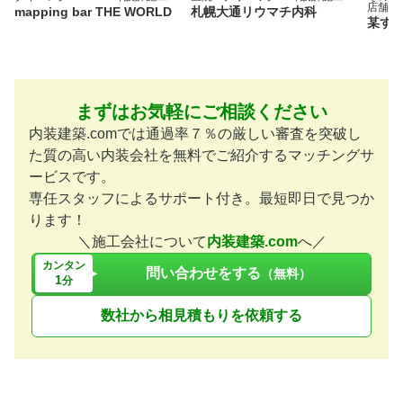
店舗デ
mapping bar THE WORLD
札幌大通リウマチ内科
某す
まずはお気軽にご相談ください
内装建築.comでは通過率７％の厳しい審査を突破し
た質の高い内装会社を無料でご紹介するマッチングサ
ービスです。
専任スタッフによるサポート付き。最短即日で見つか
ります！
＼施工会社について
内装建築.com
へ／
カンタン
問い合わせをする
（無料）
1
分
数社から相見積もりを依頼する