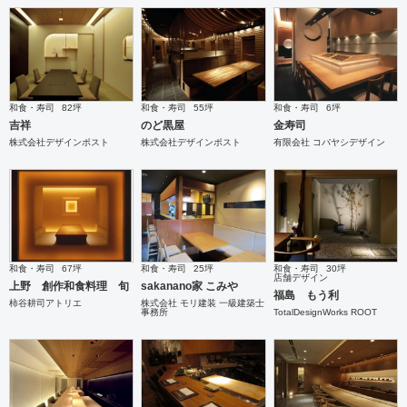
和食・寿司
82坪
和食・寿司
55坪
和食・寿司
6坪
吉祥
のど黒屋
金寿司
株式会社デザインポスト
株式会社デザインポスト
有限会社 コバヤシデザイン
和食・寿司
67坪
和食・寿司
25坪
和食・寿司
30坪
店舗デザイン
上野 創作和食料理 旬
sakanano家 こみや
福島 もう利
柿谷耕司アトリエ
株式会社 モリ建装 一級建築士
事務所
TotalDesignWorks ROOT