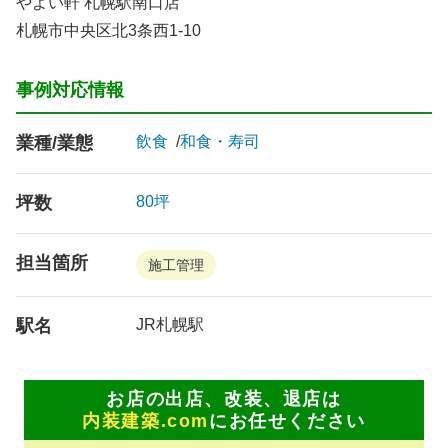
やよい軒 札幌駅南口店
札幌市中央区北3条西1-10
事例対応情報
業種/業態
飲食
和食・寿司
坪数
80坪
担当箇所
施工管理
駅名
JR札幌駅
お店の出店、改装、退店は
内装建築.com
にお任せください