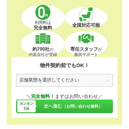
利用料は
全国対応可能
完全無料
約700社
専任スタッフ
の
が
内装会社が登録
徹底サポート
物件契約前でもOK！
＼
完全無料！
まずはお問い合わせ／
カンタン
次へ進む
（お問い合わせ無料）
1
分