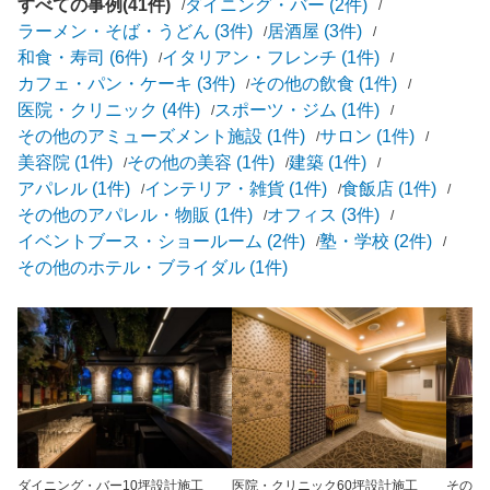
すべての事例(41件)
ダイニング・バー (2件)
ラーメン・そば・うどん (3件)
居酒屋 (3件)
和食・寿司 (6件)
イタリアン・フレンチ (1件)
カフェ・パン・ケーキ (3件)
その他の飲食 (1件)
医院・クリニック (4件)
スポーツ・ジム (1件)
その他のアミューズメント施設 (1件)
サロン (1件)
美容院 (1件)
その他の美容 (1件)
建築 (1件)
アパレル (1件)
インテリア・雑貨 (1件)
食飯店 (1件)
その他のアパレル・物販 (1件)
オフィス (3件)
イベントブース・ショールーム (2件)
塾・学校 (2件)
その他のホテル・ブライダル (1件)
ダイニング・バー
10坪
設計施工
医院・クリニック
60坪
設計施工
その他