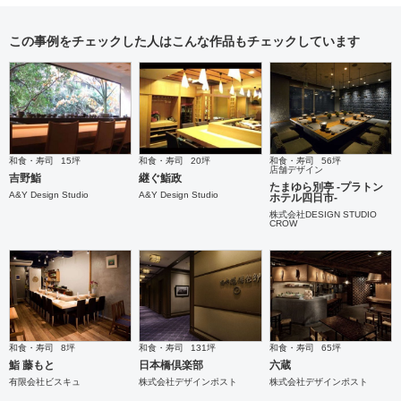
この事例をチェックした人はこんな作品もチェックしています
和食・寿司
15坪
和食・寿司
20坪
和食・寿司
56坪
店舗デザイン
吉野鮨
継ぐ鮨政
たまゆら別亭 -プラトン
A&Y Design Studio
A&Y Design Studio
ホテル四日市-
株式会社DESIGN STUDIO
CROW
和食・寿司
8坪
和食・寿司
131坪
和食・寿司
65坪
鮨 藤もと
日本橋倶楽部
六蔵
有限会社ビスキュ
株式会社デザインポスト
株式会社デザインポスト