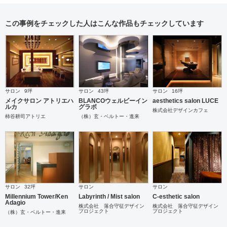
この事例をチェックした人はこんな作品もチェックしています
サロン
9坪
サロン
43坪
サロン
16坪
メイクサロン アトリエハ
BLANCOウェルビーイン
aesthetics salon LUCE
ルカ
グラボ
株式会社デザインカフェ
柿谷耕司アトリエ
（株）玄・ベルトー・進来
サロン
32坪
サロン
サロン
Millennium Tower/Ken
Labyrinth / Mist salon
C-esthetic salon
Adagio
株式会社 落合守征デザイン
株式会社 落合守征デザイン
プロジェクト
プロジェクト
（株）玄・ベルトー・進来