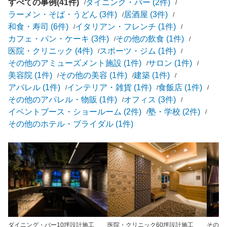
すべての事例(41件)
ダイニング・バー (2件)
ラーメン・そば・うどん (3件)
居酒屋 (3件)
和食・寿司 (6件)
イタリアン・フレンチ (1件)
カフェ・パン・ケーキ (3件)
その他の飲食 (1件)
医院・クリニック (4件)
スポーツ・ジム (1件)
その他のアミューズメント施設 (1件)
サロン (1件)
美容院 (1件)
その他の美容 (1件)
建築 (1件)
アパレル (1件)
インテリア・雑貨 (1件)
食飯店 (1件)
その他のアパレル・物販 (1件)
オフィス (3件)
イベントブース・ショールーム (2件)
塾・学校 (2件)
その他のホテル・ブライダル (1件)
ダイニング・バー
10坪
設計施工
医院・クリニック
60坪
設計施工
その他