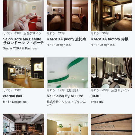
サロン
83坪
店舗デザイン
サロン
22坪
サロン
30坪
Salon Dore Ma Beaute
KARADA peony 恵比寿
KARADA factory 赤坂
サロンドール マ・ボーテ
H・I・Design inc.
H・I・Design inc.
Studio TORA & Partners
サロン
25坪
サロン
14坪
設計施工
サロン
43坪
店舗デザイン
eternal nail
Nail Salon By ALLure
JuJu
H・I・Design inc.
株式会社アッシュ・プランニ
office gN
ング