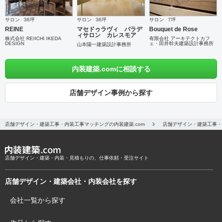
サロン
36坪
サロン
36坪
サロン
7坪
REINE
マセドゥラヴィ パラデ
Bouquet de Rose
ィサロン カレスモア
株式会社 REIICHI IKEDA
有限会社 アーキテクトカフ
DESIGN
ェ・田井幹夫建築設計事務所
山本陽一建築設計事務所
内装建築.comに相談する
店舗デザイン事例から探す
店舗デザイン・建築工事・内装工事マッチングの内装建築.com
店舗デザイン・建築工事・
店舗デザイン・建築・内装・見積もりの、仕事依頼・受注サイト
店舗デザイン・建築会社・内装会社を探す
会社一覧から探す