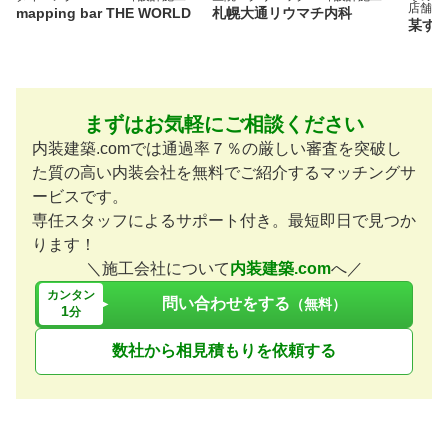
店舗デ
mapping bar THE WORLD
札幌大通リウマチ内科
某す
まずはお気軽にご相談ください
内装建築.comでは通過率７％の厳しい審査を突破し
た質の高い内装会社を無料でご紹介するマッチングサ
ービスです。
専任スタッフによるサポート付き。最短即日で見つか
ります！
＼施工会社について
内装建築.com
へ／
カンタン
問い合わせをする
（無料）
1
分
数社から相見積もりを依頼する