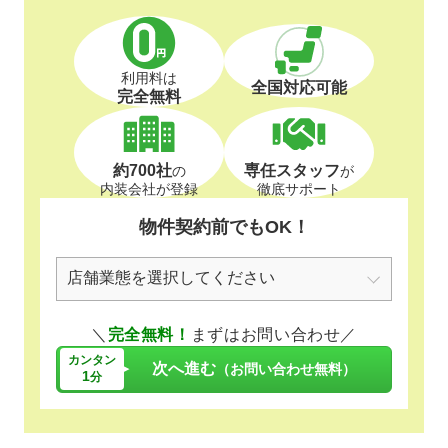
利用料は
全国対応可能
完全無料
約700社
専任スタッフ
の
が
内装会社が登録
徹底サポート
物件契約前でもOK！
＼
完全無料！
まずはお問い合わせ／
カンタン
次へ進む
（お問い合わせ無料）
1
分