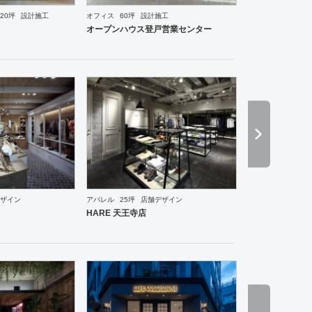
ーメン・そば・うどん
和食・寿司
焼肉・中華料理・韓国料理
その他
オフィス
エントラン
20坪
設計施工
オフィス
60坪
設計施工
オープンハウス登戸営業センター
ザイン
アパレル
25坪
店舗デザイン
・ショールーム
エントランス
ワーキングスペース
その他
ホテル
ブライダル
その他
ア
HARE 天王寺店