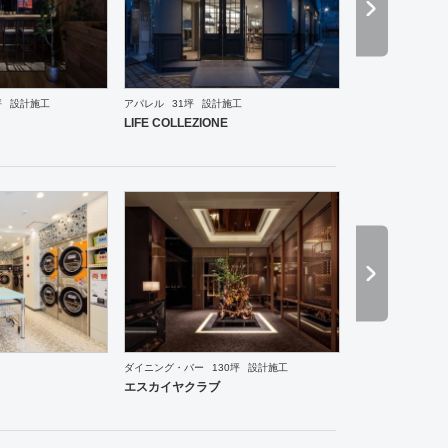
坪
設計施工
アパレル
31坪
設計施工
ーメン・そば・うどん
和食・寿司
焼肉・中華料理・韓国料理
その他
オフィス
イベントブ
LIFE COLLEZIONE
ーメン・そば・うどん
和食・寿司
焼肉・中華料理・韓国料理
ワーキングスペース
保育園
ダイニング・バー
130坪
設計施工
エスカイヤクラブ