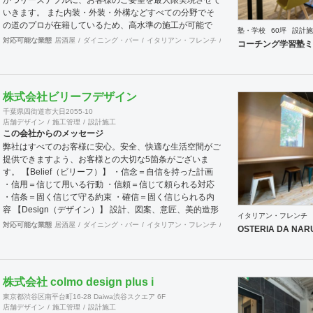
いきます。 また内装・外装・外構などすべての分野でそ
の道のプロが在籍しているため、高水準の施工が可能で
塾・学校
60坪
設計施
す。 出来上がった時に綺麗なのは当たり前！腕の良さは
対応可能な業態
居酒屋
ダイニング・バー
イタリアン・フレンチ
カフェ・パン・ケーキ
ラ
コーチング学習塾ミ
年数が経てば経つほど実感できます。 そして、
SANFUKUの職人は施工力だけでなくコミニケーション力
に優れています。 お客様が安心してオープンできるよう
きめ細やかな対応を心がけています。
株式会社ビリーフデザイン
千葉県四街道市大日2055-10
店舗デザイン
施工管理
設計施工
この会社からのメッセージ
弊社はすべてのお客様に安心。安全、快適な生活空間がご
提供できますよう、お客様との大切な5箇条がございま
す。 【Belief（ビリーフ）】 ・信念＝自信を持った計画
・信用＝信じて用いる行動 ・信頼＝信じて頼られる対応
・信条＝固く信じて守る約束 ・確信＝固く信じられる内
容 【Design（デザイン）】 設計、図案、意匠、美的造形
イタリアン・フレンチ
を考慮した創意工夫の計画、作成 またデザインを通じ
対応可能な業態
居酒屋
ダイニング・バー
イタリアン・フレンチ
カフェ・パン・ケーキ
ラ
OSTERIA DA NA
て、関わる方達との関係の構築 これらの要素を持って、
設計・施工・管理を行っております。 お客様のお悩みや
ご相談には真摯に向き合い、ご要望を最大限実現する技術
力を提供いたします。 施工後にお客様が笑顔を見せてく
株式会社 colmo design plus i
ださるときこそ、弊社にとってもっとも喜ばしい瞬間で
東京都渋谷区南平台町16-28 Daiwa渋谷スクエア 6F
す。 弊社はリフォーム・リノベーションや注文住宅など
店舗デザイン
施工管理
設計施工
幅広く工事を担当させていただいております。 建物種別