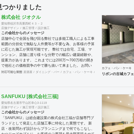
件見つかりました
株式会社 ジオクル
愛知県稲沢市高重西町４３－２
店舗デザイン
施工管理
設計施工
この会社からのメッセージ
店舗中心で全国を飛び回る弊社では多能工職人による工事
範囲の分担化で無駄な人件費等が不要な為、お客様の予算
に応じた施工が実現可能です。 弊社では住宅、工場、マ
ンション、店舗に渡り様々な分野での幅広い建築経験や、
提案力があります。 これまでには200万〜700万程の開き
で他社との価格競争の中で勝ち抜いて来ました。 お問い
カフェ・パン・ケーキ
合わせは メール（tenperhide31@icloud.com）からも承
対応可能な業態
居酒屋
ダイニング・バー
カフェ・パン・ケーキ
和食・寿司
焼肉・中華料
リボンの古城カフェ
ります。 その他：道具商 愛知県公安委員会許可 第
542642304700号
SANFUKU [株式会社三福]
愛知県名古屋市守山区幸心3-1119
店舗デザイン
施工管理
設計施工
この会社からのメッセージ
「SANFUKU」は総合建設業の株式会社三福が店舗専門ブ
ランドとして発足した店舗工事に特化した業態です。 新
店・改装問わず設計からプランニングまで何でもこなし、
かつリーズナブルに、お客様のご要望を最大限実現させて