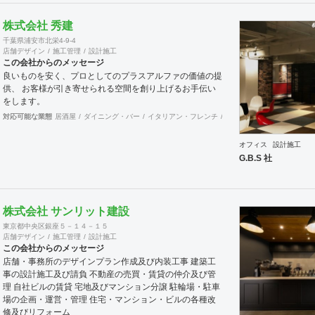
案件、施工案件、造作物制作など、多様な請負形態が可能
です。工場では金属を中心にさまざまな素材を用いた制作
株式会社 秀建
が可能で、例えば通常デザイン性とは無縁な特定防火設備
千葉県浦安市北栄4-9-4
（鉄扉）などにも高いデザイン性を施すことも可能です。
店舗デザイン
施工管理
設計施工
GRIDFRAME とりかえのきかない空間
この会社からのメッセージ
https://gridframe.co.jp/ Synes(シネス) 霧のようなやわら
良いものを安く、プロとしてのプラスアルファの価値の提
かな空間 http://synes.jp/ SOTOCHIKU 時間の蓄積を
供、 お客様が引き寄せられる空間を創り上げるお手伝い
取り込む空間 https://sotochiku.com/
をします。
対応可能な業態
居酒屋
ダイニング・バー
イタリアン・フレンチ
カフェ・パン・ケーキ
ラ
オフィス
設計施工
G.B.S 社
株式会社 サンリット建設
東京都中央区銀座５－１４－１５
店舗デザイン
施工管理
設計施工
この会社からのメッセージ
店舗・事務所のデザインプラン作成及び内装工事 建築工
事の設計施工及び請負 不動産の売買・賃貸の仲介及び管
理 自社ビルの賃貸 宅地及びマンション分譲 駐輪場・駐車
場の企画・運営・管理 住宅・マンション・ビルの各種改
修及びリフォーム