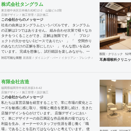
株式会社タングラム
東京都中央区日本橋久松町12-2 山脇ビル2階
店舗デザイン
施工管理
設計施工
この会社からのメッセージ
社名の由来はタングラムというパズルです。 タングラム
の正解は1つではありません。 組み合わせ次第で様々なカ
タチをつくることができ、正解は無限です。 「 プロジ
ェクトの欠かせない1ピースでありたい 」 「 空間作り
のあなただけの正解を形にしたい 」 そんな想いを込め
ています。 完成を想像し、試行錯誤を楽しみながら、 ​一
医院・クリニック
52
緒にワクワクしたいと思っています。
対応可能な業態
居酒屋
ダイニング・バー
イタリアン・フレンチ
カフェ・パン・ケーキ
ラ
耳鼻咽喉科クリニッ
有限会社吉造
福岡県福岡市中央区赤坂3-6-42
店舗デザイン
施工管理
設計施工
この会社からのメッセージ
私たちは直営店舗を経営することで、常に市場の変化とニ
ーズを敏感に感じ取り、情報と概念を更新し続け、生きた
店舗デザインを心がけています。 店舗デザインにおい
て、単にデザイナーの自己満足な作品発表の場ではなく、
利益を生み、オーナーやスタッフが生涯を通じ働く「職
場」であることを忘れてはならないと考えています。 使