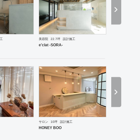
工
美容院
22.7坪
設計施工
ーメン・そば・うどん
和食・寿司
焼肉・中華料理・韓国料理
その他
オフィス
イベントブ
e'clat -SORA-
サロン
10坪
設計施工
ーメン・そば・うどん
和食・寿司
焼肉・中華料理・韓国料理
その他
オフィス
イベントブ
HONEY BOO