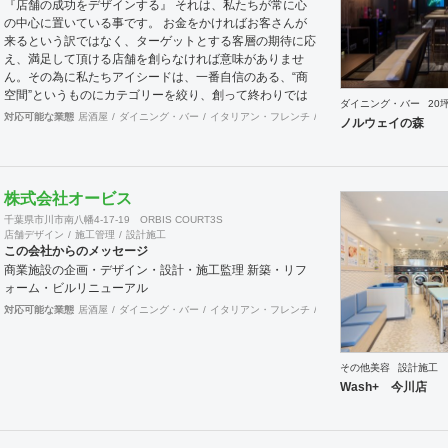
『店舗の成功をデザインする』 それは、私たちが常に心
ョン ・家具及び什器デザイン
の中心に置いている事です。 お金をかければお客さんが
来るという訳ではなく、ターゲットとする客層の期待に応
え、満足して頂ける店舗を創らなければ意味がありませ
ん。その為に私たちアイシードは、一番自信のある、“商
空間”というものにカテゴリーを絞り、創って終わりでは
ダイニング・バー
20
なく、５年先、10年先を見据えながら、お客様のサクセ
対応可能な業態
居酒屋
ダイニング・バー
イタリアン・フレンチ
カフェ・パン・ケーキ
ラ
ノルウェイの森
スパートナーとして、成功する店創りを提供します。
株式会社オービス
千葉県市川市南八幡4-17-19 ORBIS COURT3S
店舗デザイン
施工管理
設計施工
この会社からのメッセージ
商業施設の企画・デザイン・設計・施工監理 新築・リフ
ォーム・ビルリニューアル
対応可能な業態
居酒屋
ダイニング・バー
イタリアン・フレンチ
カフェ・パン・ケーキ
ラ
その他美容
設計施工
Wash+ 今川店