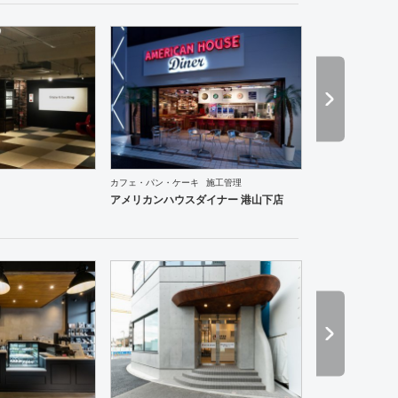
ーメン・そば・うどん
和食・寿司
焼肉・中華料理・韓国料理
その他
オフィス
エントラン
カフェ・パン・ケーキ
施工管理
アメリカンハウスダイナー 港山下店