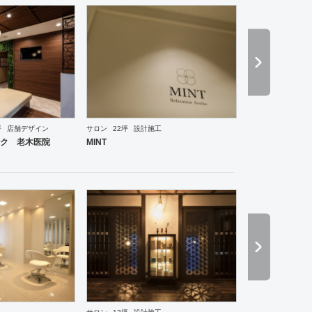
坪
店舗デザイン
サロン
22坪
設計施工
ーメン・そば・うどん
和食・寿司
焼肉・中華料理・韓国料理
その他
オフィス
イベントブ
ク 老木医院
MINT