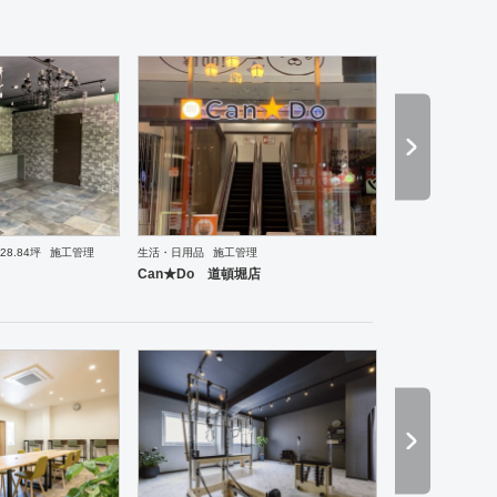
28.84坪
施工管理
生活・日用品
施工管理
理・韓国料理
オフィス
イベントブース・ショールーム
塾・学校
保育園
老人ホーム
医院
Can★Do 道頓堀店