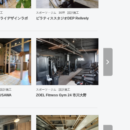
工
スポーツ・ジム
30坪
設計施工
ーメン・そば・うどん
和食・寿司
焼肉・中華料理・韓国料理
その他
オフィス
イベントブ
ライデザインラボ
ピラティススタジオDEP Relively
設計施工
スポーツ・ジム
設計施工
ーメン・そば・うどん
和食・寿司
焼肉・中華料理・韓国料理
その他
オフィス
イベントブ
RUSAWA
ZOEL Fitness Gym 24 市川大野