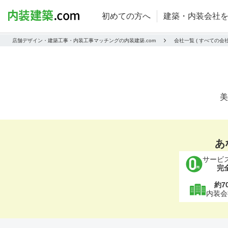
初めての方へ
建築・内装会社
店舗デザイン・建築工事・内装工事マッチングの内装建築.com
会社一覧 ( すべての
美
あ
サービ
完
約7
内装会