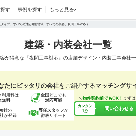
を探す
事例を探す
もっと見る
会社タイプ、すべての対応可能地域、すべての美容、夜間工事対応 )
建築・内装会社一覧
容が得意な『夜間工事対応』の店舗デザイン・内装工事会社一
なたにピッタリの会社
をご紹介する
マッチングサ
ス利用料は
全国
どこでも
＼
物件契約前でもOK！
まずは
全無料
対応可能
カンタン
問い合わせる
00社
の
専任スタッフ
が
1
分
社が登録
徹底サポート