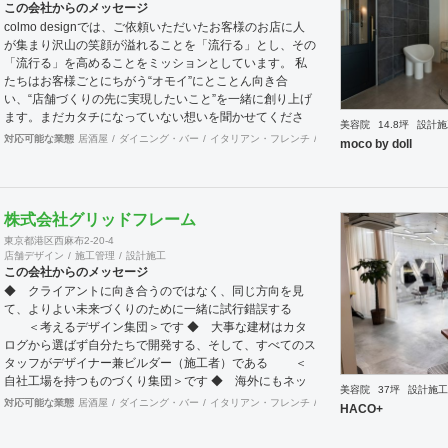
この会社からのメッセージ
は店舗・戸建・アパート・マンションなど様々な建物に対
colmo designでは、ご依頼いただいたお客様のお店に人
応させていただいており、色々な所にバラバラに工事内容
が集まり沢山の笑顔が溢れることを「流行る」とし、その
の注文をしていただかなくとも、弊社にて一式執り行う事
「流行る」を高めることをミッションとしています。 私
をメリットとし、活動致しております。 尚、店舗・住宅
たちは​​お客様ごとにちがう“オモイ”にとことん向き合
のセキュリティー面にも配慮しており、防犯カメラなどの
い、“店舗づくりの先に実現したいこと”を一緒に創り上げ
部分にも力を入れております。 他の施工店ではできない
ます。まだカタチになっていない想いを聞かせてくださ
方法で、アレルギー・シックハウス症候群・化学物質過敏
美容院
14.8坪
設計施
い。 施工実績は900店以上。 グループ会社で直営美容室
対応可能な業態
居酒屋
ダイニング・バー
イタリアン・フレンチ
カフェ・パン・ケーキ
ラ
症の方や健康な方にも良いとされる、化学物質は一切使わ
moco by doll
を13店舗を運営をしておりますので、経験をもとにデザ
ない施工方法で無添加資材を使う工事なども対応できま
イン性と機能性を兼ね備えたご提案をいたします。 ◉サー
す。多様な形で取り組んでおります。 経験豊富な営業、
ビス ①テナント紹介サポート ②顧客ターゲット・マーケ
デザイナー、設計士、建築士【1級】、現場監督がお客様
ティング調査 ③資金調達サポート ④美容業界専門のデザ
をトータルサポート致します。 作業現場では自社の職人
株式会社グリッドフレーム
イン提案 ⑤自社施工 ⑥ブランディングのための販促ツー
がおりますので、柔軟性やスピード感ある対応致します。
東京都港区西麻布2-20-4
ル ⑦お客様により沿ったアフターフォロー まずはご相談
ＵＳＥＮやサカイ引越センターとの提携企業でございます
店舗デザイン
施工管理
設計施工
やお話だけでも構いません。 お気軽にお問合せください
ので工事のみならず、その他のご要望にもご対応させてい
この会社からのメッセージ
ませ！
ただく事も可能です。 【特典・サービス有】チーパス・
◆ クライアントに向き合うのではなく、同じ方向を見
スマイル 協賛店 【受賞歴】 ・千葉市都市文化賞2020
て、よりよい未来づくりのために一緒に試行錯誤する
カフェ新装工事物件 受賞 ・掲載建築メディア 「ア
＜考えるデザイン集団＞です ◆ 大事な建材はカタ
ーキテクチャーフォト」 Weekly Top Topics 特集作品
ログから選ばず自分たちで開発する、そして、すべてのス
マンションリノベーション工事物件 選出 ・『小さ
タッフがデザイナー兼ビルダー（施工者）である ＜
なベーカリー&焼き菓子店のデザイン』単行本 全国で
自社工場を持つものづくり集団＞です ◆ 海外にもネッ
美容院
37坪
設計施工
愛される１００軒 ベーカリー店舗新装工事物件 選
トワークを持ち、英語や中国語に堪能なスタッフたちが、
対応可能な業態
居酒屋
ダイニング・バー
イタリアン・フレンチ
カフェ・パン・ケーキ
ラ
HACO+
出
海外から国内への出店をスムーズに実現させる ＜国
境のない設計集団＞です 設計施工案件、設計＋造作物の