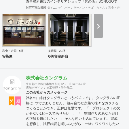
寿事務所併設のインテリアショップ「其の伍」SONOGOで
はオリジナル家具をはじめアンティーク骨董家具の販売もし
対応可能な業態
ダイニング・バー
ラーメン・そば・うどん
和食・寿司
焼
ています。
和食・寿司
5坪
美容院
20坪
W茶屋
G美容室新宿
株式会社タングラム
東京都中央区日本橋久松町12-2 山脇ビル2階
店舗デザイン
施工管理
設計施工
この会社からのメッセージ
社名の由来はタングラムというパズルです。 タングラムの正
解は1つではありません。 組み合わせ次第で様々なカタチを
つくることができ、正解は無限です。 「 プロジェクトの欠
かせない1ピースでありたい 」 「 空間作りのあなただけ
の正解を形にしたい 」 そんな想いを込めています。 完成
を想像し、試行錯誤を楽しみながら、 ​一緒にワクワクしたい
と思っています。