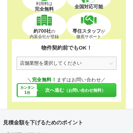
利用料は
全国対応可能
完全無料
約700社
専任スタッフ
の
が
内装会社が登録
徹底サポート
物件契約前でもOK！
＼
完全無料！
まずはお問い合わせ／
カンタン
次へ進む
（お問い合わせ無料）
1
分
見積金額を下げるためのポイント