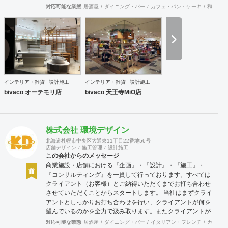
できます。上海にもオフィスがございますので、中国での実
対応可能な業態
居酒屋
ダイニング・バー
カフェ・パン・ケーキ
和食・寿
施も可能です。
インテリア・雑貨
設計施工
インテリア・雑貨
設計施工
bivaco オーテモリ店
bivaco 天王寺MiO店
株式会社 環境デザイン
北海道札幌市中央区大通東11丁目22番地56号
店舗デザイン
施工管理
設計施工
この会社からのメッセージ
商業施設・店舗における『企画』・『設計』・『施工』・
『コンサルティング』を一貫して行っております。すべては
クライアント（お客様）とご納得いただくまでお打ち合わせ
させていただくことからスタートします。 当社はまずクライ
アントとしっかりお打ち合わせを行い、クライアントが何を
望んでいるのかを全力で汲み取ります。またクライアントが
思い描いていることをどのように表現していいのかお困りの
対応可能な業態
居酒屋
ダイニング・バー
イタリアン・フレンチ
カフェ・