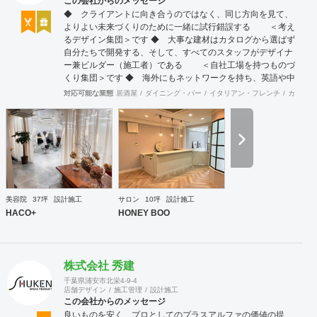
この会社からのメッセージ
◆ クライアントに向き合うのではなく、同じ方向を見て、
よりよい未来づくりのために一緒に試行錯誤する ＜考え
るデザイン集団＞です ◆ 大事な建材はカタログから選ばず
自分たちで開発する、そして、すべてのスタッフがデザイナ
ー兼ビルダー（施工者）である ＜自社工場を持つものづ
くり集団＞です ◆ 海外にもネットワークを持ち、英語や中
国語に堪能なスタッフたちが、海外から国内への出店をスム
対応可能な業態
居酒屋
ダイニング・バー
イタリアン・フレンチ
カフェ・
ーズに実現させる ＜国境のない設計集団＞です 設計施
工案件、設計＋造作物の案件、施工案件、造作物制作など、
多様な請負形態が可能です。工場では金属を中心にさまざま
な素材を用いた制作が可能で、例えば通常デザイン性とは無
縁な特定防火設備（鉄扉）などにも高いデザイン性を施すこ
とも可能です。 GRIDFRAME とりかえのきかない空間
https://gridframe.co.jp/ Synes(シネス) 霧のようなやわらか
な空間 http://synes.jp/ SOTOCHIKU 時間の蓄積を取り
美容院
37坪
設計施工
サロン
10坪
設計施工
込む空間 https://sotochiku.com/
HACO+
HONEY BOO
株式会社 秀建
千葉県浦安市北栄4-9-4
店舗デザイン
施工管理
設計施工
この会社からのメッセージ
良いものを安く、プロとしてのプラスアルファの価値の提