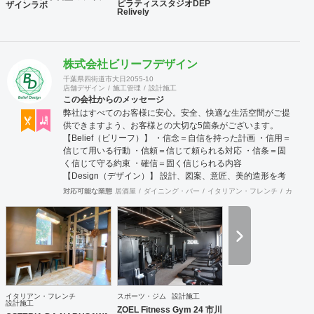
ピラティススタジオDEP
ザインラボ
Relively
株式会社ビリーフデザイン
千葉県四街道市大日2055-10
店舗デザイン
施工管理
設計施工
この会社からのメッセージ
弊社はすべてのお客様に安心。安全、快適な生活空間がご提
供できますよう、お客様との大切な5箇条がございます。
【Belief（ビリーフ）】 ・信念＝自信を持った計画 ・信用＝
信じて用いる行動 ・信頼＝信じて頼られる対応 ・信条＝固
く信じて守る約束 ・確信＝固く信じられる内容
【Design（デザイン）】 設計、図案、意匠、美的造形を考
慮した創意工夫の計画、作成 またデザインを通じて、関わる
対応可能な業態
居酒屋
ダイニング・バー
イタリアン・フレンチ
カフェ・
方達との関係の構築 これらの要素を持って、設計・施工・管
理を行っております。 お客様のお悩みやご相談には真摯に向
き合い、ご要望を最大限実現する技術力を提供いたします。
施工後にお客様が笑顔を見せてくださるときこそ、弊社にと
ってもっとも喜ばしい瞬間です。 弊社はリフォーム・リノベ
ーションや注文住宅など幅広く工事を担当させていただいて
おります。 建物種別は店舗・戸建・アパート・マンションな
ど様々な建物に対応させていただいており、色々な所にバラ
イタリアン・フレンチ
スポーツ・ジム
設計施工
バラに工事内容の注文をしていただかなくとも、弊社にて一
設計施工
ZOEL Fitness Gym 24 市川