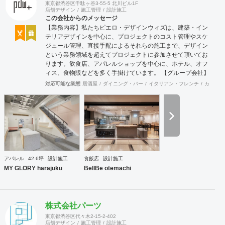
東京都渋谷区千駄ヶ谷3-55-5 北川ビル1F
店舗デザイン
施工管理
設計施工
この会社からのメッセージ
【業務内容】私たちピエロ・デザインウィズは、建築・イン
テリアデザインを中心に、プロジェクトのコスト管理やスケ
ジュール管理、直接手配によるそれらの施工まで、デザイン
という業務領域を超えてプロジェクトに参加させて頂いてお
ります。飲食店、アパレルショップを中心に、ホテル、オフ
ィス、食物販などを多く手掛けています。 【グループ会社】
グループ会社に、ピエロ・デザイン＆ワークス（本社、ＷＥ
対応可能な業態
居酒屋
ダイニング・バー
イタリアン・フレンチ
カフェ・
Ｂ・グラフィック、不動産）、ピエロ・デザイン＆ブリッジ
（工事、全国対応）の３社で、さまざまなご要望にお応えす
る体制を整えています。 【許認可】一級建築士事務所、一般
建設業、特定建設業（本社）、宅地建物取引業（本社）
アパレル
42.6坪
設計施工
食飯店
設計施工
MY GLORY harajuku
BellBe otemachi
株式会社パーツ
東京都渋谷区代々木2-15-2-402
店舗デザイン
施工管理
設計施工