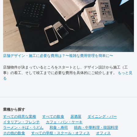
店舗デザイン・施工に必要な費用は？〜複雑な費用管理を簡単に〜
店舗物件が決まっているところをスタートとし、デザイン設計から施工（工
事）の着工、そして竣工までに必要な費用を具体的にご紹介します。
もっと見
る
業種から探す
すべての得意な業種
すべての飲食
居酒屋
ダイニング・バー
イタリアン・フレンチ
カフェ・パン・ケーキ
ラーメン・そば・うどん
和食・寿司
焼肉・中華料理・韓国料理
その他の飲食
すべての学校・スクール・オフィス
オフィス