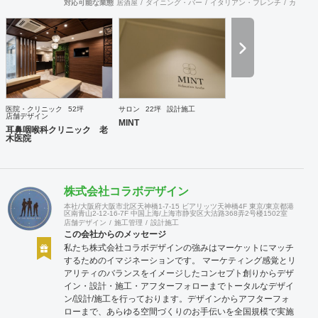
対応可能な業態
居酒屋
ダイニング・バー
イタリアン・フレンチ
カフェ・
医院・クリニック
52坪
サロン
22坪
設計施工
店舗デザイン
MINT
耳鼻咽喉科クリニック 老
木医院
株式会社コラボデザイン
本社/大阪府大阪市北区天神橋1-7-15 ビアリッツ天神橋4F 東京/東京都港
区南青山2-12-16-7F 中国上海/上海市静安区大沽路368弄2号楼1502室
店舗デザイン
施工管理
設計施工
この会社からのメッセージ
私たち株式会社コラボデザインの強みはマーケットにマッチ
するためのイマジネーションです。 マーケティング感覚とリ
アリティのバランスをイメージしたコンセプト創りからデザ
イン・設計・施工・アフターフォローまでトータルなデザイ
ン/設計/施工を行っております。デザインからアフターフォ
ローまで、あらゆる空間づくりのお手伝いを全国規模で実施