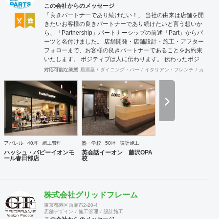
この会社からのメッセージ
「良きパートナーであり続けたい！」 当社の由来は店舗を開
きたいお客様の良きパートナーであり続けたいと言う想いか
ら、「Partnership」パートナーシップの前述「Part」からパ
ーツと名付けました。 店舗開発・店舗設計・施工・アフター
フォローまで、お客様の良きパートナーであることをお約束
いたします。 ポジティブは人に伝わります。 伝わったポジ
ティブが幸せを呼び込み、呼び込んだ幸せが、さらに大きな
対応可能な業態
居酒屋
ダイニング・バー
イタリアン・フレンチ
カフェ・
幸せとなって返って来る。 500店以上のOPENを見届けた当
社ならではの実績をご確認下さい。 <a
href="https://www.partsinc.co.jp/">https://www.partsinc.co.jp/</a>
アパレル
40坪
施工管理
塾・学校
50坪
設計施工
ハッシュ・パピーイオンモ
英会話イーオン 藤沢OPA
ール春日部店
校
株式会社グリッドフレーム
東京都港区西麻布2-20-4
店舗デザイン
施工管理
設計施工