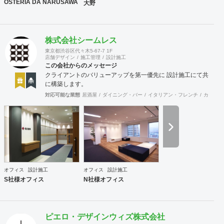
式執り行う事をメリットとし、活動致しております。 尚、店
OSTERIA DA NARUSAWA
大野
舗・住宅のセキュリティー面にも配慮しており、防犯カメラ
などの部分にも力を入れております。 他の施工店ではできな
い方法で、アレルギー・シックハウス症候群・化学物質過敏
症の方や健康な方にも良いとされる、化学物質は一切使わな
株式会社シームレス
い施工方法で無添加資材を使う工事なども対応できます。多
東京都渋谷区代々木5-67-7 1F
様な形で取り組んでおります。 経験豊富な営業、デザイナ
店舗デザイン
施工管理
設計施工
ー、設計士、建築士【1級】、現場監督がお客様をトータル
この会社からのメッセージ
サポート致します。 作業現場では自社の職人がおりますの
クライアントのバリューアップを第一優先に 設計施工にて共
で、柔軟性やスピード感ある対応致します。 ＵＳＥＮやサカ
に構築します。
イ引越センターとの提携企業でございますので工事のみなら
対応可能な業態
居酒屋
ダイニング・バー
イタリアン・フレンチ
カフェ・
ず、その他のご要望にもご対応させていただく事も可能で
す。 【特典・サービス有】チーパス・スマイル 協賛店 【受
賞歴】 ・千葉市都市文化賞2020 カフェ新装工事物件
受賞 ・掲載建築メディア 「アーキテクチャーフォト」
Weekly Top Topics 特集作品 マンションリノベーション
工事物件 選出 ・『小さなベーカリー&焼き菓子店のデザイ
ン』単行本 全国で愛される１００軒 ベーカリー店
舗新装工事物件 選出
オフィス
設計施工
オフィス
設計施工
S社様オフィス
N社様オフィス
ピエロ・デザインウィズ株式会社