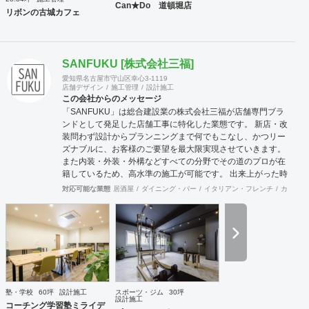
Can★Do 道頓堀店
リボンの古城カフェ
SANFUKU [株式会社三福]
愛知県名古屋市守山区幸心3-1119
店舗デザイン
施工管理
設計施工
この会社からのメッセージ
「SANFUKU」は総合建設業の株式会社三福が店舗専門ブラ
ンドとして発足した店舗工事に特化した業態です。 新店・改
装問わず設計からプランニングまで何でもこなし、かつリー
ズナブルに、お客様のご要望を最大限実現させていきます。
また内装・外装・外構などすべての分野でその道のプロが在
籍しているため、高水準の施工が可能です。 出来上がった時
に綺麗なのは当たり前！腕の良さは年数が経てば経つほど実
対応可能な業態
居酒屋
ダイニング・バー
イタリアン・フレンチ
カフェ・
感できます。 そして、SANFUKUの職人は施工力だけでなく
コミニケーション力に優れています。 お客様が安心してオー
プンできるようきめ細やかな対応を心がけています。
塾・学校
60坪
設計施工
スポーツ・ジム
30坪
設計施工
コーチング学習塾ミライデ