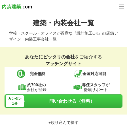
建築・内装会社一覧
学校・スクール・オフィスが得意な『設計施工OK』の店舗デ
ザイン・内装工事会社一覧
あなたにピッタリの会社
をご紹介する
マッチングサイト
完全無料
全国対応可能
約700社
の
専任スタッフ
が
会社が登録
徹底サポート
カンタン
問い合わせる（無料）
1
分
+絞り込んで探す