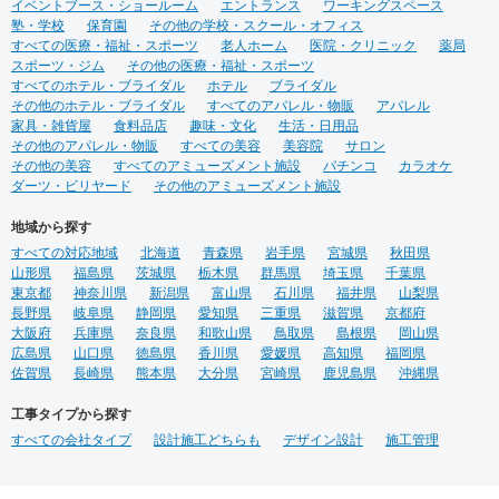
イベントブース・ショールーム
エントランス
ワーキングスペース
塾・学校
保育園
その他の学校・スクール・オフィス
すべての医療・福祉・スポーツ
老人ホーム
医院・クリニック
薬局
スポーツ・ジム
その他の医療・福祉・スポーツ
すべてのホテル・ブライダル
ホテル
ブライダル
その他のホテル・ブライダル
すべてのアパレル・物販
アパレル
家具・雑貨屋
食料品店
趣味・文化
生活・日用品
その他のアパレル・物販
すべての美容
美容院
サロン
その他の美容
すべてのアミューズメント施設
パチンコ
カラオケ
ダーツ・ビリヤード
その他のアミューズメント施設
地域から探す
すべての対応地域
北海道
青森県
岩手県
宮城県
秋田県
山形県
福島県
茨城県
栃木県
群馬県
埼玉県
千葉県
東京都
神奈川県
新潟県
富山県
石川県
福井県
山梨県
長野県
岐阜県
静岡県
愛知県
三重県
滋賀県
京都府
大阪府
兵庫県
奈良県
和歌山県
鳥取県
島根県
岡山県
広島県
山口県
徳島県
香川県
愛媛県
高知県
福岡県
佐賀県
長崎県
熊本県
大分県
宮崎県
鹿児島県
沖縄県
工事タイプから探す
すべての会社タイプ
設計施工どちらも
デザイン設計
施工管理