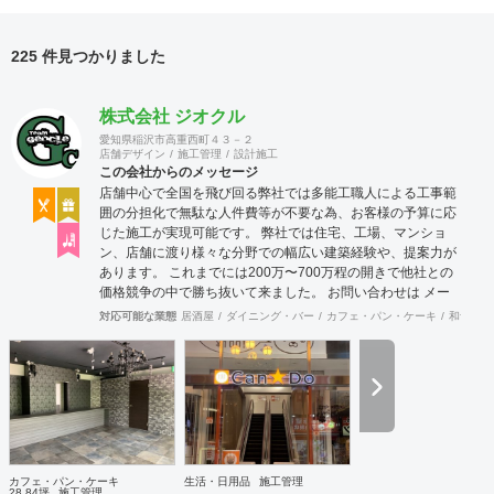
225 件見つかりました
株式会社 ジオクル
愛知県稲沢市高重西町４３－２
店舗デザイン
施工管理
設計施工
この会社からのメッセージ
店舗中心で全国を飛び回る弊社では多能工職人による工事範
囲の分担化で無駄な人件費等が不要な為、お客様の予算に応
じた施工が実現可能です。 弊社では住宅、工場、マンショ
ン、店舗に渡り様々な分野での幅広い建築経験や、提案力が
あります。 これまでには200万〜700万程の開きで他社との
価格競争の中で勝ち抜いて来ました。 お問い合わせは メー
ル（tenperhide31@icloud.com）からも承ります。 その他：
対応可能な業態
居酒屋
ダイニング・バー
カフェ・パン・ケーキ
和食・寿
道具商 愛知県公安委員会許可 第542642304700号
カフェ・パン・ケーキ
生活・日用品
施工管理
28.84坪
施工管理