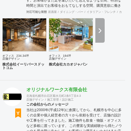
す。お客様がまた足を運びたいと思えるような空間、特別な
時間と演出でお客様をおもてなしする空間、購買意欲に働き
かけるレイアウトとVMD、ブランド力を高める空間演出な
対応可能な業態
居酒屋
ダイニング・バー
イタリアン・フレンチ
カフェ・
ど、多くの方々に満足していただける店舗デザインに自信を
持っております。 ご希望されるイメージ、コストに関する不
安要素、 新規オープン、移転・改装に関するスケジュール、
ほか不明点など、まずはお気軽にお問い合わせください。
オフィス
234.34坪
オフィス
184坪
店舗デザイン
店舗デザイン
株式会社イーリバースドッ
株式会社カカオジャパン
トコム
オリジナルワークス有限会社
北海道札幌市白石区菊水元町2条5丁目4-3
店舗デザイン
施工管理
設計施工
この会社からのメッセージ
当社は2000年(平成12年)に創業してから、札幌市を中心に多
くの企業や個人経営者の方々から依頼を受けて、店舗の設計
や工事を行ってきました。施工物件も飲食・物販・オフィス
など多岐に渡っています。 この豊富な実績経験から得たノウ
ハウを最大限に生かして、お客様にご満足をいただけるお店