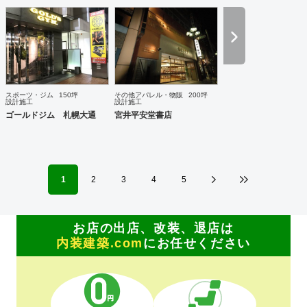
ときは、お打ち合せ時クライアントからのご要望をこれまで
培ってきた当社ならではのノウハウでご提案いたします。
スポーツ・ジム
150坪
その他アパレル・物販
200坪
設計施工
設計施工
ゴールドジム 札幌大通
宮井平安堂書店
1
2
3
4
5
お店の出店、改装、退店は
内装建築.com
にお任せください