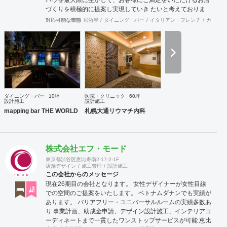
づくりを積極的に提案し実現していき たいと考えておりま
す。今後とも宜しくお願い致します。
対応可能な業態
居酒屋
ダイニング・バー
イタリアン・フレンチ
カフェ・
ダイニング・バー
10坪
医院・クリニック
60坪
設計施工
設計施工
mapping bar THE WORLD
札幌大通リウマチ内科
株式会社エフ・モード
東京都渋谷区恵比寿南2-17-2-1F
店舗デザイン
施工管理
設計施工
この会社からのメッセージ
現在26期目の会社となります。 女性デザイナーが女性目線
での空間のご提案をいたします。 ベトナムダナンでも実績が
あります。 バリアフリー・ユニバーサルルームの実績多数あ
り 事業計画、助成金申請、デザイン設計施工、インテリアコ
ーディネートまで一貫したワンストップサービスが可能 恵比