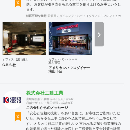
供、 お客様が引き寄せられる空間を創り上げるお手伝いをし
ます。
対応可能な業態
居酒屋
ダイニング・バー
イタリアン・フレンチ
カフェ・
オフィス
設計施工
カフェ・パン・ケーキ
施工管理
G.B.S 社
アメリカンハウスダイナー
港山下店
株式会社工建工業
宮城県仙台市泉区長命ヶ丘4丁目9-6
店舗デザイン
施工管理
設計施工
この会社からのメッセージ
「安心と信頼の技術」をあい言葉に、お客様にご依頼いただ
いた、あらゆる工事に真心を込めて施工を行う工事会社で
す。 とりわけ施工品質が厳しいと言われる店舗や商業施設の
内装業界で培った経験と徹底した工程管理と安全対策の計画