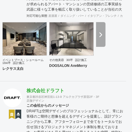
が求められるアパート・マンションの営繕修繕の工事実績を
武器に様々な工事を幅広く取り扱いしていることが当社の大
きな特徴です。
対応可能な業態
居酒屋
ダイニング・バー
イタリアン・フレンチ
カフェ・
イベントブース・ショールーム
その他美容
30坪
設計施工
184坪
設計施工
DOGSALON AnnMerry
レクサス太白
株式会社ドラフト
東京都渋谷区神宮前1-13-9 アルテカプラザ原宿2F・3F
店舗デザイン
この会社からのメッセージ
DRAFTは空間デザインのプロフェッショナルとして、常にお
客様のご期待と想像を超えるデザインを提案し、設計プラン
ニングから工事、アフターフォローまで全てをトータルでお
任せ頂けるプロジェクトマネジメント体制を整えておりま