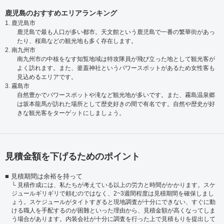
鹿児島のおすすめエリアランキング
1. 鹿児島市
鹿児島で最も人口が多い都市。天文館という鹿児島で一番の繁華街があっ
たり、桜島などの観光地も多く存在します。
2. 南九州市
南九州市の中核をなす知覧地域は特攻隊員が飛び立った地として観光客が
よく訪れます。また、釜蓋神社というパワースポットがあるため女性客も
見込めるエリアです。
3. 霧島市
自然豊かでパワースポットや滝など観光地が多いです。また、霧島温泉郷
は坂本龍馬が訪れた場所として歴史好きの間で有名です。自然や歴史が好
きな観光客をターゲットにしましょう。
見積金額を下げるためのポイント
見積期間は余裕を持って
見積作成には、私たちが考えている以上の労力と時間がかかります。スケ
ジュールギリギリで頼むのではなく、2~3週間程度は見積期間を確保しまし
ょう。スケジュールがタイトすぎると現地調査が十分にできない、すぐに動
ける職人を手配するのが困難といった理由から、見積金額が高くなってしま
う場合があります。内装会社が十分に調査を行った上で見積もりを提出して