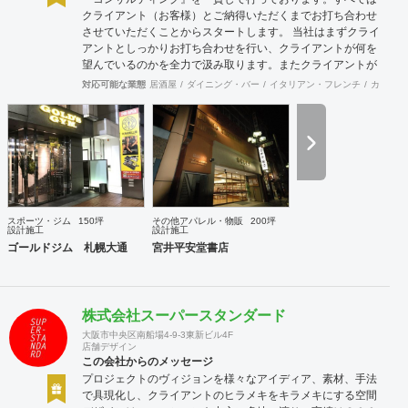
クライアント（お客様）とご納得いただくまでお打ち合わせ
させていただくことからスタートします。 当社はまずクライ
アントとしっかりお打ち合わせを行い、クライアントが何を
望んでいるのかを全力で汲み取ります。またクライアントが
思い描いていることをどのように表現していいのかお困りの
対応可能な業態
居酒屋
ダイニング・バー
イタリアン・フレンチ
カフェ・
ときは、お打ち合せ時クライアントからのご要望をこれまで
培ってきた当社ならではのノウハウでご提案いたします。
スポーツ・ジム
150坪
その他アパレル・物販
200坪
設計施工
設計施工
ゴールドジム 札幌大通
宮井平安堂書店
株式会社スーパースタンダード
大阪市中央区南船場4-9-3東新ビル4F
店舗デザイン
この会社からのメッセージ
プロジェクトのヴィジョンを様々なアイディア、素材、手法
で具現化し、クライアントのヒラメキをキラメキにする空間