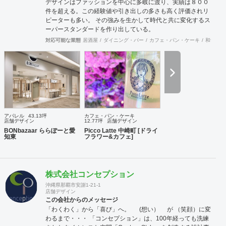
デザインはファッションを中心に多岐に渡り、実績は８００
件を超える。この経験値や引き出しの多さも高く評価されリ
ピーターも多い。 その強みを生かして時代と共に変化するス
ーパースタンダードを作り出している。
対応可能な業態
居酒屋
ダイニング・バー
カフェ・パン・ケーキ
和食・寿
アパレル
43.13坪
カフェ・パン・ケーキ
店舗デザイン
12.77坪
店舗デザイン
BONbazaar ららぽーと愛
Picco Latte 中崎町 [ドライ
知東
フラワー&カフェ]
株式会社コンセプション
沖縄県那覇市安謝1-21-1
店舗デザイン
この会社からのメッセージ
「わくわく」から「喜び」へ。 (想い） が （笑顔）に変
わるまで・・・ 「コンセプション」は、100年経っても洗練