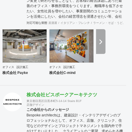
ン変更で終わらせることなく、お客様の経営課題にあった最
善のオフィス・事務所環境をつくります。 離職率を低下させ
たい、女性社員を増やしたい、事業部間のコミュニケーショ
ンを活発にしたい、会社の経営理念を浸透させたい等、会社
の規模やフェーズによって様々な課題をかかえています。ど
対応可能な業態
居酒屋
イタリアン・フレンチ
ラーメン・そば・うどん
和
のような課題を抱えているのかに向き合うことから始まり、
今後どのような事業戦略を描き、どのような組織になってい
きたいのか。それらを共有することがオフィスデザインのス
タートとなります。 また、オフィスはスタッフにとって一日
の大半を過ごす場所です。機能的かつ快適な空間を作ること
は精神的な安心やモチベーション・作業効率の向上に繋がっ
ていくでしょう。このように、経営面の課題と現場の声をし
っかりとヒアリングした上で、最善なオフィスづくりをご提
オフィス
設計施工
オフィス
設計施工
案させていただきます。
株式会社 Payke
株式会社C-mind
株式会社ビスポークアーキテクツ
東京都目黒区目黒本町5-14-14 Stairs B1F
店舗デザイン
この会社からのメッセージ
Bespoke architectsは、建築設計・インテリアデザインのプ
ロフェッショナルとして、オフィス、店舗、クリニック、住
宅などのデザインとプロジェクトマネジメントを国内外で手
がけてまいりました。 クライアントのご要望、求められる機