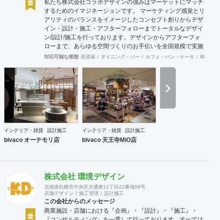
私たち株式会社コラボデザインの強みはマーケットにマッチ
するためのイマジネーションです。 マーケティング感覚とリ
アリティのバランスをイメージしたコンセプト創りからデザ
イン・設計・施工・アフターフォローまでトータルなデザイ
ン/設計/施工を行っております。デザインからアフターフォ
ローまで、あらゆる空間づくりのお手伝いを全国規模で実施
できます。上海にもオフィスがございますので、中国での実
対応可能な業態
居酒屋
ダイニング・バー
カフェ・パン・ケーキ
和食・寿
施も可能です。
インテリア・雑貨
設計施工
インテリア・雑貨
設計施工
bivaco オーテモリ店
bivaco 天王寺MiO店
株式会社 環境デザイン
北海道札幌市中央区大通東11丁目22番地56号
店舗デザイン
施工管理
設計施工
この会社からのメッセージ
商業施設・店舗における『企画』・『設計』・『施工』・
『コンサルティング』を一貫して行っております。すべては