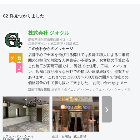
62 件見つかりました
株式会社 ジオクル
愛知県稲沢市高重西町４３－２
店舗デザイン
施工管理
設計施工
この会社からのメッセージ
店舗中心で全国を飛び回る弊社では多能工職人による工事範
囲の分担化で無駄な人件費等が不要な為、お客様の予算に応
じた施工が実現可能です。 弊社では住宅、工場、マンショ
ン、店舗に渡り様々な分野での幅広い建築経験や、提案力が
あります。 これまでには200万〜700万程の開きで他社との
価格競争の中で勝ち抜いて来ました。 お問い合わせは メー
ル（tenperhide31@icloud.com）からも承ります。 その他：
対応可能な業態
居酒屋
ダイニング・バー
カフェ・パン・ケーキ
和食・寿
道具商 愛知県公安委員会許可 第542642304700号
カフェ・パン・ケーキ
生活・日用品
施工管理
28.84坪
施工管理