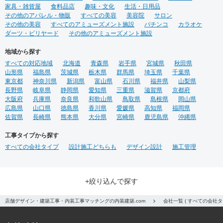
家具・雑貨屋
食料品店
趣味・文化
生活・日用品
その他のアパレル・物販
すべての美容
美容院
サロン
その他の美容
すべてのアミューズメント施設
パチンコ
カラオケ
ダーツ・ビリヤード
その他のアミューズメント施設
地域から探す
すべての対応地域
北海道
青森県
岩手県
宮城県
秋田県
山形県
福島県
茨城県
栃木県
群馬県
埼玉県
千葉県
東京都
神奈川県
新潟県
富山県
石川県
福井県
山梨県
長野県
岐阜県
静岡県
愛知県
三重県
滋賀県
京都府
大阪府
兵庫県
奈良県
和歌山県
鳥取県
島根県
岡山県
広島県
山口県
徳島県
香川県
愛媛県
高知県
福岡県
佐賀県
長崎県
熊本県
大分県
宮崎県
鹿児島県
沖縄県
工事タイプから探す
すべての会社タイプ
設計施工どちらも
デザイン設計
施工管理
+絞り込んで探す
店舗デザイン・建築工事・内装工事マッチングの内装建築.com
会社一覧 ( すべての会社