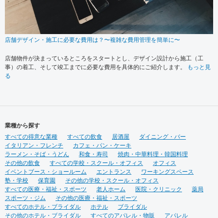
店舗デザイン・施工に必要な費用は？〜複雑な費用管理を簡単に〜
店舗物件が決まっているところをスタートとし、デザイン設計から施工（工
事）の着工、そして竣工までに必要な費用を具体的にご紹介します。
もっと見
る
業種から探す
すべての得意な業種
すべての飲食
居酒屋
ダイニング・バー
イタリアン・フレンチ
カフェ・パン・ケーキ
ラーメン・そば・うどん
和食・寿司
焼肉・中華料理・韓国料理
その他の飲食
すべての学校・スクール・オフィス
オフィス
イベントブース・ショールーム
エントランス
ワーキングスペース
塾・学校
保育園
その他の学校・スクール・オフィス
すべての医療・福祉・スポーツ
老人ホーム
医院・クリニック
薬局
スポーツ・ジム
その他の医療・福祉・スポーツ
すべてのホテル・ブライダル
ホテル
ブライダル
その他のホテル・ブライダル
すべてのアパレル・物販
アパレル