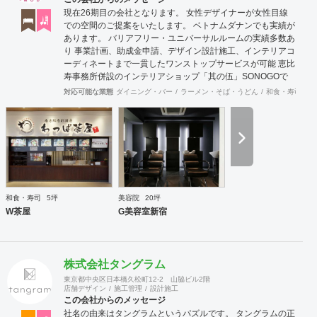
現在26期目の会社となります。 女性デザイナーが女性目線
での空間のご提案をいたします。 ベトナムダナンでも実績が
あります。 バリアフリー・ユニバーサルルームの実績多数あ
り 事業計画、助成金申請、デザイン設計施工、インテリアコ
ーディネートまで一貫したワンストップサービスが可能 恵比
寿事務所併設のインテリアショップ「其の伍」SONOGOで
はオリジナル家具をはじめアンティーク骨董家具の販売もし
対応可能な業態
ダイニング・バー
ラーメン・そば・うどん
和食・寿司
焼
ています。
和食・寿司
5坪
美容院
20坪
W茶屋
G美容室新宿
株式会社タングラム
東京都中央区日本橋久松町12-2 山脇ビル2階
店舗デザイン
施工管理
設計施工
この会社からのメッセージ
社名の由来はタングラムというパズルです。 タングラムの正