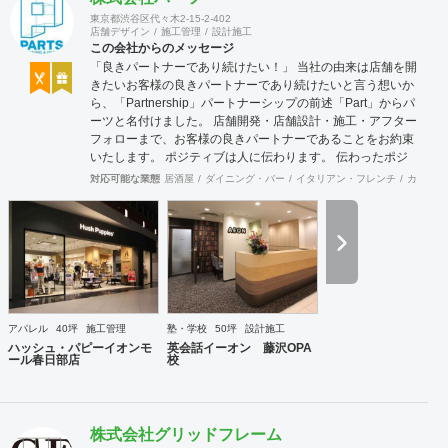
東京都渋谷区代々木2-15-2-402
店舗デザイン
施工管理
設計施工
この会社からのメッセージ
「良きパートナーであり続けたい！」 当社の由来は店舗を開
きたいお客様の良きパートナーであり続けたいと言う想いか
ら、「Partnership」パートナーシップの前述「Part」からパ
ーツと名付けました。 店舗開発・店舗設計・施工・アフター
フォローまで、お客様の良きパートナーであることをお約束
いたします。 ポジティブは人に伝わります。 伝わったポジ
ティブが幸せを呼び込み、呼び込んだ幸せが、さらに大きな
対応可能な業態
居酒屋
ダイニング・バー
イタリアン・フレンチ
カフェ・
幸せとなって返って来る。 500店以上のOPENを見届けた当
社ならではの実績をご確認下さい。 <a
href="https://www.partsinc.co.jp/">https://www.partsinc.co.jp/</a>
アパレル
40坪
施工管理
塾・学校
50坪
設計施工
ハッシュ・パピーイオンモ
英会話イーオン 藤沢OPA
ール春日部店
校
株式会社グリッドフレーム