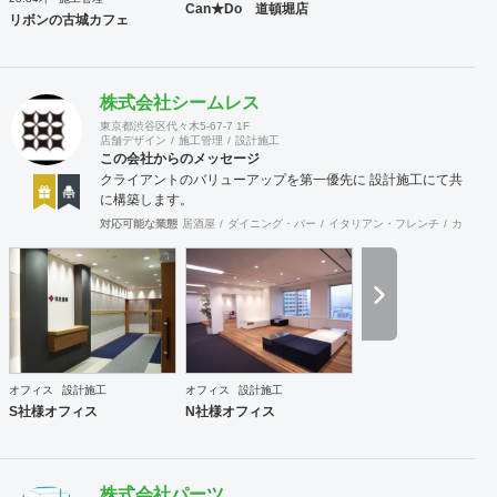
Can★Do 道頓堀店
リボンの古城カフェ
株式会社シームレス
東京都渋谷区代々木5-67-7 1F
店舗デザイン
施工管理
設計施工
この会社からのメッセージ
クライアントのバリューアップを第一優先に 設計施工にて共
に構築します。
対応可能な業態
居酒屋
ダイニング・バー
イタリアン・フレンチ
カフェ・
オフィス
設計施工
オフィス
設計施工
S社様オフィス
N社様オフィス
株式会社パーツ