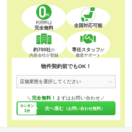
利用料は
全国対応可能
完全無料
約700社
専任スタッフ
の
が
内装会社が登録
徹底サポート
物件契約前でもOK！
＼
完全無料！
まずはお問い合わせ／
カンタン
次へ進む
（お問い合わせ無料）
1
分