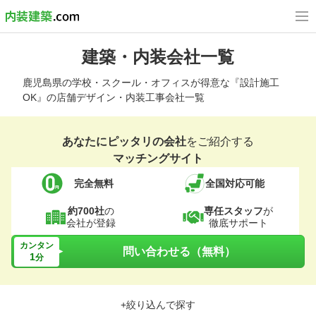
建築・内装会社一覧
鹿児島県の学校・スクール・オフィスが得意な『設計施工
OK』の店舗デザイン・内装工事会社一覧
あなたにピッタリの会社
をご紹介する
マッチングサイト
完全無料
全国対応可能
約700社
の
専任スタッフ
が
会社が登録
徹底サポート
カンタン
問い合わせる（無料）
1
分
+絞り込んで探す