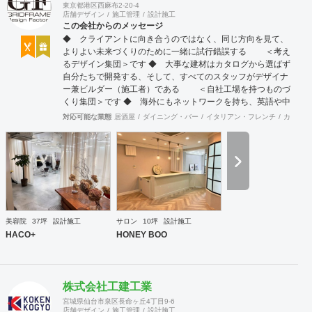
東京都港区西麻布2-20-4
店舗デザイン
施工管理
設計施工
この会社からのメッセージ
◆ クライアントに向き合うのではなく、同じ方向を見て、
よりよい未来づくりのために一緒に試行錯誤する ＜考え
るデザイン集団＞です ◆ 大事な建材はカタログから選ばず
自分たちで開発する、そして、すべてのスタッフがデザイナ
ー兼ビルダー（施工者）である ＜自社工場を持つものづ
くり集団＞です ◆ 海外にもネットワークを持ち、英語や中
国語に堪能なスタッフたちが、海外から国内への出店をスム
対応可能な業態
居酒屋
ダイニング・バー
イタリアン・フレンチ
カフェ・
ーズに実現させる ＜国境のない設計集団＞です 設計施
工案件、設計＋造作物の案件、施工案件、造作物制作など、
多様な請負形態が可能です。工場では金属を中心にさまざま
な素材を用いた制作が可能で、例えば通常デザイン性とは無
縁な特定防火設備（鉄扉）などにも高いデザイン性を施すこ
とも可能です。 GRIDFRAME とりかえのきかない空間
https://gridframe.co.jp/ Synes(シネス) 霧のようなやわらか
な空間 http://synes.jp/ SOTOCHIKU 時間の蓄積を取り
美容院
37坪
設計施工
サロン
10坪
設計施工
込む空間 https://sotochiku.com/
HACO+
HONEY BOO
株式会社工建工業
宮城県仙台市泉区長命ヶ丘4丁目9-6
店舗デザイン
施工管理
設計施工