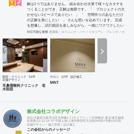
解は1つではありません。 組み合わせ次第で様々なカタチを
つくることができ、正解は無限です。 「 プロジェクトの欠
かせない1ピースでありたい 」 「 空間作りのあなただけ
の正解を形にしたい 」 そんな想いを込めています。 完成
を想像し、試行錯誤を楽しみながら、 ​一緒にワクワクしたい
と思っています。
対応可能な業態
居酒屋
ダイニング・バー
イタリアン・フレンチ
カフェ・
医院・クリニック
52坪
サロン
22坪
設計施工
店舗デザイン
MINT
耳鼻咽喉科クリニック 老
木医院
株式会社コラボデザイン
本社/大阪府大阪市北区天神橋1-7-15 ビアリッツ天神橋4F 東京/東京都港
区南青山2-12-16-7F 中国上海/上海市静安区大沽路368弄2号楼1502室
店舗デザイン
施工管理
設計施工
この会社からのメッセージ