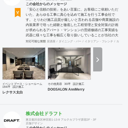
この会社からのメッセージ
「安心と信頼の技術」をあい言葉に、お客様にご依頼いただ
いた、あらゆる工事に真心を込めて施工を行う工事会社で
す。 とりわけ施工品質が厳しいと言われる店舗や商業施設の
内装業界で培った経験と徹底した工程管理と安全対策の計画
が求められるアパート・マンションの営繕修繕の工事実績を
武器に様々な工事を幅広く取り扱いしていることが当社の大
きな特徴です。
対応可能な業態
居酒屋
ダイニング・バー
イタリアン・フレンチ
カフェ・
イベントブース・ショールーム
その他美容
30坪
設計施工
184坪
設計施工
DOGSALON AnnMerry
レクサス太白
株式会社ドラフト
東京都渋谷区神宮前1-13-9 アルテカプラザ原宿2F・3F
店舗デザイン