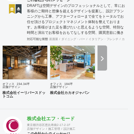
この会社からのメッセージ
DRAFTは空間デザインのプロフェッショナルとして、常にお
客様のご期待と想像を超えるデザインを提案し、設計プラン
ニングから工事、アフターフォローまで全てをトータルでお
任せ頂けるプロジェクトマネジメント体制を整えておりま
す。お客様がまた足を運びたいと思えるような空間、特別な
時間と演出でお客様をおもてなしする空間、購買意欲に働き
かけるレイアウトとVMD、ブランド力を高める空間演出な
対応可能な業態
居酒屋
ダイニング・バー
イタリアン・フレンチ
カフェ・
ど、多くの方々に満足していただける店舗デザインに自信を
持っております。 ご希望されるイメージ、コストに関する不
安要素、 新規オープン、移転・改装に関するスケジュール、
ほか不明点など、まずはお気軽にお問い合わせください。
オフィス
234.34坪
オフィス
184坪
店舗デザイン
店舗デザイン
株式会社イーリバースドッ
株式会社カカオジャパン
トコム
株式会社エフ・モード
東京都渋谷区恵比寿南2-17-2-1F
店舗デザイン
施工管理
設計施工
この会社からのメッセージ