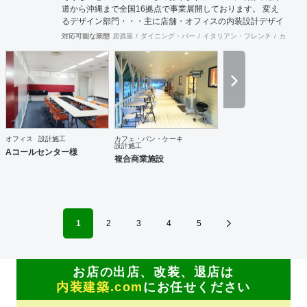
道から沖縄まで全国16拠点で事業展開しております。 変え
FAX： 03-6452-4249 創業： 2016年2月
るデザイン部門・・・主に店舗・オフィスの内装設計デザイ
（法人設立：2020年9月） Webサイト: https://bspk.jp
ン及び施工をお客様と一緒に創り上げます。 Hybrid電気工事
対応可能な業態
居酒屋
ダイニング・バー
イタリアン・フレンチ
カフェ・
部門・・・「電気工事士」+「もう一つの専門職」で人材不
足が深刻化する現場に柔軟に対応します。 自社請け可能職種
内装工事 インテリアデザイン事務所 その他設計 その他建設
サポート 対応可能エリア 北海道・仙台・関東・名古屋・九
州・沖縄コンストラクションマネジメント業務は月単位で出
張常駐対応可能です。
オフィス
設計施工
カフェ・パン・ケーキ
設計施工
Aコールセンター様
複合商業施設
1
2
3
4
5
お店の出店、改装、退店は
内装建築.com
にお任せください