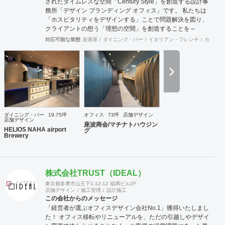
されたタイムレスな空間「Century Style」を創造する設計事
務所「デザイン ブランディング オフィス」です。 私たちは
「ホスピタリティをデザインする」ことで問題解決を図り、
クライアントの想う「理想の空間」を創造することを～
Mission～としています。 「ホスピタリティ」は、クライア
対応可能な業態
居酒屋
ダイニング・バー
イタリアン・フレンチ
カフェ・
ントに「心地よさ」を感じてもらって始めて生まれます。 ～
行動指針～ 「おもてなしの心」、「思いやりの心」、ちょっ
としたことでも相手の氣持ちを先に考える、何事においても
常に機知を生み出せるよう考え行動する、それが「作業人」
を超えた「仕事人」となり「ホスピタリティをデザインす
る」ことに繋がると考えます。 想いが形になるまで、わくわ
くするような「期待感」、理想の空間が形になって「喜び」
を ～cred～ 理念とし、視覚、思考、心理にプラスに作用す
ダイニング・バー
19.75坪
オフィス
73坪
店舗デザイン
る空間をデザインコンセプト計画、設計から施工期間におけ
店舗デザイン
座波商会/マチナトハウジン
る設計監理、工事完了後のアフターサービス～までサポート
HELIOS NAHA airport
グ
Brewery
いたします。
株式会社TRUST（IDEAL）
東京都多摩市山王下1-12-12 福満ビル2F
店舗デザイン
施工管理
設計施工
この会社からのメッセージ
「経営者が選ぶオフィスデザイン会社No.1」獲得いたしまし
た！ オフィス移転やリニューアルを、ただの引越しやデザイ