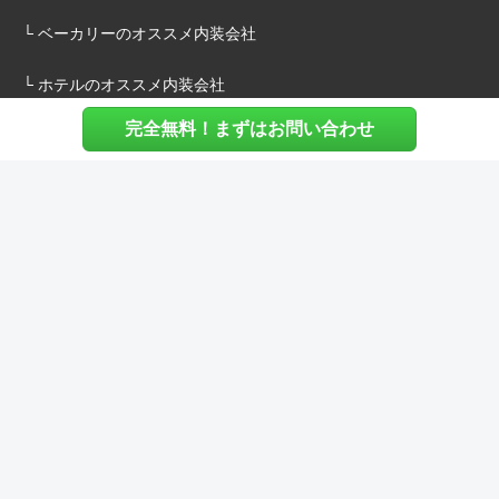
└ ベーカリーのオススメ内装会社
└ ホテルのオススメ内装会社
完全無料！まずはお問い合わせ
施主様へ
内装建築.comについて
マッチングについて
内装建築.comご利用の声
よくある質問
ご利用料金について
お役立ち資料
内装費用シミュレーション