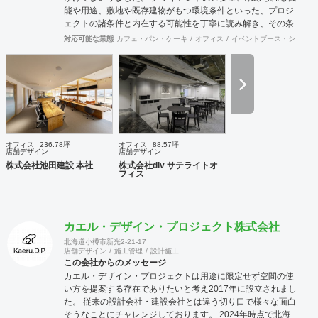
能や用途、敷地や既存建物がもつ環境条件といった、プロジ
ェクトの諸条件と内在する可能性を丁寧に読み解き、その条
件でこそ可能な空間環境の豊かさを提案し、カタチにしま
対応可能な業態
カフェ・パン・ケーキ
オフィス
イベントブース・ショール
す。必要に応じて構造設計・設備設計・照明計画・音響設
計・ランドスケープデザイン等の専門家と協働し、大規模建
築物や高度な設計にも対応致します。 ご要望に合わせて、設
計・デザインに加えて、予算管理・工程管理・別途工事の一
括管理等を含めたプロジェクトマネジメントを担い、ワンス
トップでのプロジェクト推進を行います。発注管理における
クライアントのご負担を軽減するとともに、第三者的な立場
からプロセスを適切に管理することで、クライアントの利益
オフィス
236.78坪
オフィス
88.57坪
に適うコスト管理と、工事品質の向上を実現致します。 ま
店舗デザイン
店舗デザイン
た、新規サービス立上げやリブランディングに際しては、空
株式会社池田建設 本社
株式会社div サテライトオ
フィス
間デザイン的な見地から事業企画やCI計画・デザインマニュ
アル作成等も提案させて頂きます。 海外案件や外資企業様案
件においては、英語での設計・PMサービスをご提供できる
体制を整えています。 ---------------------------------------------------
カエル・デザイン・プロジェクト株式会社
----------------------------------------------------------------------------------
---------------------------------- 商号： 株式会社ビスポー
北海道小樽市新光2-21-17
店舗デザイン
施工管理
設計施工
クアーキテクツ / Bespoke architects Inc. 登録： 一
この会社からのメッセージ
級建築士事務所 東京都知事登録 第64040号
カエル・デザイン・プロジェクトは用途に限定せず空間の使
建築士賠償責任補償制度（公益社団法人 日本
い方を提案する存在でありたいと考え2017年に設立されまし
建築士連合会） 代表取締役： 丸島 潤 （一級建築士 / 管
た。 従来の設計会社・建設会社とは違う切り口で様々な面白
理建築士） 所在地： 〒152-0002 東京都目黒区目黒
そうなことにチャレンジしております。 2024年時点で北海
本町 5-14-14-B1F TEL： 03-6452-4248