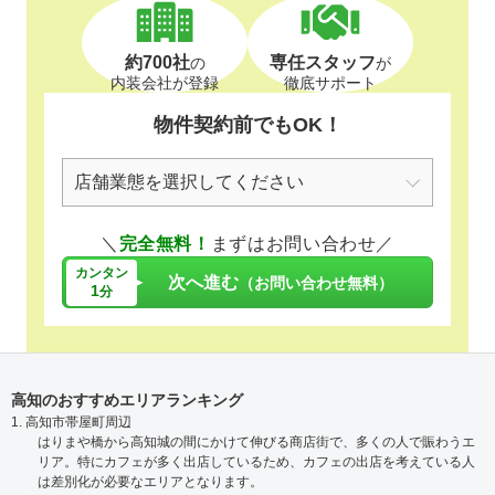
約700社
専任スタッフ
の
が
内装会社が登録
徹底サポート
物件契約前でもOK！
＼
完全無料！
まずはお問い合わせ／
カンタン
次へ進む
（お問い合わせ無料）
1
分
高知のおすすめエリアランキング
1. 高知市帯屋町周辺
はりまや橋から高知城の間にかけて伸びる商店街で、多くの人で賑わうエ
リア。特にカフェが多く出店しているため、カフェの出店を考えている人
は差別化が必要なエリアとなります。