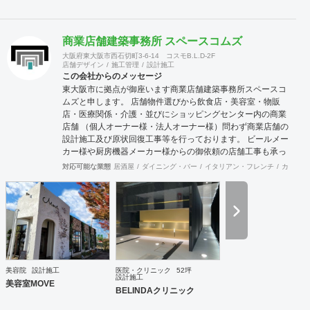
商業店舗建築事務所 スペースコムズ
大阪府東大阪市西石切町3-6-14 コスモB.L.D-2F
店舗デザイン
施工管理
設計施工
この会社からのメッセージ
東大阪市に拠点が御座います商業店舗建築事務所スペースコ
ムズと申します。 店舗物件選びから飲食店・美容室・物販
店・医療関係・介護・並びにショッピングセンター内の商業
店舗 （個人オーナー様・法人オーナー様）問わず商業店舗の
設計施工及び原状回復工事等を行っております。 ビールメー
カー様や厨房機器メーカー様からの御依頼の店舗工事も承っ
ております。 御予算及び動線・デザインをトータルに最良の
対応可能な業態
居酒屋
ダイニング・バー
イタリアン・フレンチ
カフェ・
御提案させて頂いており 設計から施工・デザインまでをトー
タルにサポート致しますので一度御見積りさせて頂ければ幸
いです。 施工例に付きましては当社ホームページを拝見して
頂ければ御確認出来ますので！宜しくお願いします。
美容院
設計施工
医院・クリニック
52坪
設計施工
美容室MOVE
BELINDAクリニック