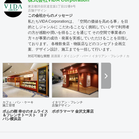
東京都渋谷区道玄坂1丁目22番9号
店舗デザイン
この会社からのメッセージ
私たちVIDA Corporationは、「空間の価値を高める事」を目
的としジャンルに こだわることなく挑戦していく中で利用者
の方が感動や潤いを得ることを通じて その空間で事業者の
方々が事業の成功・発展を実感していただけることを目指し
ております。 各種飲食店・物販店などのコンセプト企画立
案、デザイン設計、施工までを一括して行います。
対応可能な業態
居酒屋
ダイニング・バー
イタリアン・フレンチ
カフェ・
カフェ・パン・ケーキ
イタリアン・フレンチ
施工管理
店舗デザイン
ポムの樹 幸せのオムライス
ポポラマーマ 金沢文庫店
＆フレンチトースト ヨド
バシ横浜店