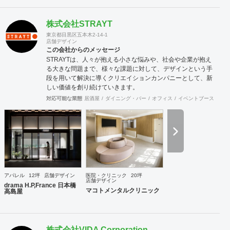
株式会社STRAYT
東京都目黒区五本木2-14-1
店舗デザイン
この会社からのメッセージ
STRAYTは、人々が抱える小さな悩みや、社会や企業が抱え
る大きな問題まで、様々な課題に対して、デザインという手
段を用いて解決に導くクリエイションカンパニーとして、新
しい価値を創り続けていきます。
対応可能な業態
居酒屋
ダイニング・バー
オフィス
イベントブース・ショ
アパレル
12坪
店舗デザイン
医院・クリニック
20坪
店舗デザイン
drama H.P,France 日本橋
マコトメンタルクリニック
高島屋
株式会社VIDA Corporation