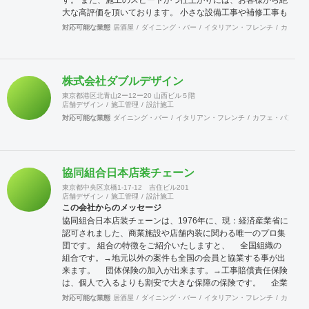
す。 また、施工のスピードかつ仕上がりには、お客様から絶
大な高評価を頂いております。 小さな設備工事や補修工事も
迅速にご対応致しますので、困った事が有ったら先ずは当社
対応可能な業態
居酒屋
ダイニング・バー
イタリアン・フレンチ
カフェ・
へご連絡をください。 宜しくお願い申し上げます。
株式会社ダブルデザイン
東京都港区北青山2ー12ー20 山西ビル５階
店舗デザイン
施工管理
設計施工
対応可能な業態
ダイニング・バー
イタリアン・フレンチ
カフェ・パン・ケ
協同組合日本店装チェーン
東京都中央区京橋1-17-12 吉住ビル201
店舗デザイン
施工管理
設計施工
この会社からのメッセージ
協同組合日本店装チェーンは、1976年に、現：経済産業省に
認可されました、商業施設や店舗内装に関わる唯一のプロ集
団です。 組合の特徴をご紹介いたしますと、 全国組織の
組合です。→地元以外の案件も全国の会員と協業する事が出
来ます。 団体保険の加入が出来ます。→工事賠償責任保険
は、個人で入るよりも割安で大きな保障の保険です。 企業
訪問活動（クリニック）→会員企業を訪問し、その強みや仕
対応可能な業態
居酒屋
ダイニング・バー
イタリアン・フレンチ
カフェ・
組みまた企業戦略等を学ぶ合う事が出来ます。 店舗ジャパ