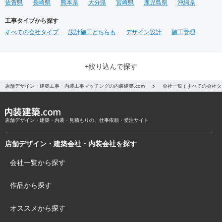
店舗物件が決まっているところをスタートとし、デザイン設計から施工（工
事）の着工、そして竣工までに必要な費用を具体的にご紹介します。
もっと見
る
業種から探す
すべての得意な業種
すべての飲食
居酒屋
ダイニング・バー
イタリアン・フレンチ
カフェ・パン・ケーキ
ラーメン・そば・うどん
和食・寿司
焼肉・中華料理・韓国料理
その他の飲食
すべての学校・スクール・オフィス
オフィス
イベントブース・ショールーム
エントランス
ワーキングスペース
塾・学校
保育園
その他の学校・スクール・オフィス
すべての医療・福祉・スポーツ
老人ホーム
医院・クリニック
薬局
スポーツ・ジム
その他の医療・福祉・スポーツ
すべてのホテル・ブライダル
ホテル
ブライダル
その他のホテル・ブライダル
すべてのアパレル・物販
アパレル
家具・雑貨屋
食料品店
趣味・文化
生活・日用品
その他のアパレル・物販
すべての美容
美容院
サロン
その他の美容
すべてのアミューズメント施設
パチンコ
カラオケ
ダーツ・ビリヤード
その他のアミューズメント施設