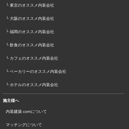
地域から探す
すべての対応地域
北海道
青森県
岩手県
宮城県
秋田県
山形県
福島県
茨城県
栃木県
群馬県
埼玉県
千葉県
東京都
神奈川県
新潟県
富山県
石川県
福井県
山梨県
長野県
岐阜県
静岡県
愛知県
三重県
滋賀県
京都府
大阪府
兵庫県
奈良県
和歌山県
鳥取県
島根県
岡山県
広島県
山口県
徳島県
香川県
愛媛県
高知県
福岡県
佐賀県
長崎県
熊本県
大分県
宮崎県
鹿児島県
沖縄県
工事タイプから探す
すべての会社タイプ
設計施工どちらも
デザイン設計
施工管理
+絞り込んで探す
店舗デザイン・建築工事・内装工事マッチングの内装建築.com
会社一覧 ( すべての会社
店舗デザイン・建築・内装・見積もりの、仕事依頼・受注サイト
店舗デザイン・建築会社・内装会社を探す