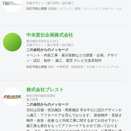
店舗デザイン
施工管理
設計施工
対応可能な業態
居酒屋
オフィス
医院・クリニック
スポーツ・ジム
カラ
中央宣伝企画株式会社
東京都文京区向丘1-13-1
店舗デザイン
施工管理
設計施工
この会社からのメッセージ
イベント・内装工事・展示装飾などの調査・企画、デザイ
ン・設計、制作・ 施工、運営 テレビ大道具制作
対応可能な業態
焼肉・中華料理・韓国料理
その他
イベントブース・ショー
株式会社プレスト
神奈川県川崎市高津区
施工管理
この会社からのメッセージ
当社は店舗・宿泊施設・商業施設 等を中心に設計デザインか
ら施工・アフターケアを営んでおります。 新規物件・居抜き
物件・改装・改修 など内装工事に関する全てお任せ下さい
施工後も責任をもってアフターケアをさせて頂いておりま