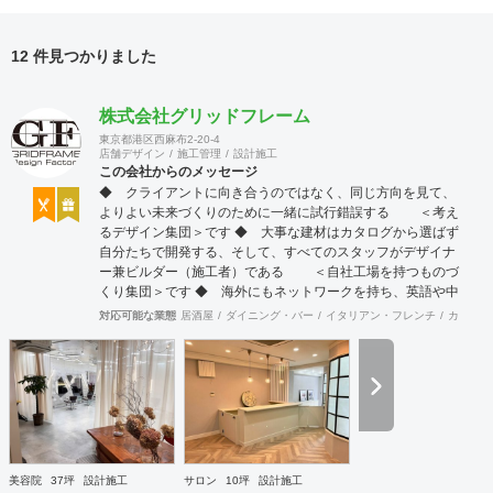
12 件見つかりました
株式会社グリッドフレーム
東京都港区西麻布2-20-4
店舗デザイン
施工管理
設計施工
この会社からのメッセージ
◆ クライアントに向き合うのではなく、同じ方向を見て、
よりよい未来づくりのために一緒に試行錯誤する ＜考え
るデザイン集団＞です ◆ 大事な建材はカタログから選ばず
自分たちで開発する、そして、すべてのスタッフがデザイナ
ー兼ビルダー（施工者）である ＜自社工場を持つものづ
くり集団＞です ◆ 海外にもネットワークを持ち、英語や中
国語に堪能なスタッフたちが、海外から国内への出店をスム
対応可能な業態
居酒屋
ダイニング・バー
イタリアン・フレンチ
カフェ・
ーズに実現させる ＜国境のない設計集団＞です 設計施
工案件、設計＋造作物の案件、施工案件、造作物制作など、
多様な請負形態が可能です。工場では金属を中心にさまざま
な素材を用いた制作が可能で、例えば通常デザイン性とは無
縁な特定防火設備（鉄扉）などにも高いデザイン性を施すこ
とも可能です。 GRIDFRAME とりかえのきかない空間
https://gridframe.co.jp/ Synes(シネス) 霧のようなやわらか
な空間 http://synes.jp/ SOTOCHIKU 時間の蓄積を取り
美容院
37坪
設計施工
サロン
10坪
設計施工
込む空間 https://sotochiku.com/