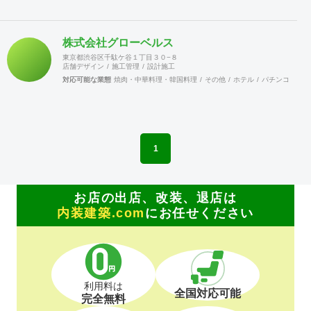
ンに加入出来ます。→マッチンクサイトの運営と情報発信に
より新規開拓の期待が持てます。 これらのことは、全国に点
在する会員が組織的に活動しているからこそ可能となること
株式会社グローベルス
で、会員企業が増えれば、尚更の事です。 景気に左右されが
東京都渋谷区千駄ケ谷１丁目３０−８
ちな建設業界に於いて、勝ち残るためには、会員同士の情報
店舗デザイン
施工管理
設計施工
交換を行いながら、組織的に活動を行う事が重要です。 ネッ
対応可能な業態
焼肉・中華料理・韓国料理
その他
ホテル
パチンコ
カラ
トでなんでも情報が集まる時代の中、実際に顔を合わせ、意
見交換することでより強固な絆を築きあげて行きます。 当組
合は、全国組織の利点を生かしてますます活発に活動して行
きます。ご賛同頂ける、同業者様のご加入をお待ちして居り
ます。
1
お店の出店、改装、退店は
内装建築.com
にお任せください
利用料は
全国対応可能
完全無料