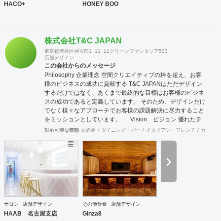
HACO+
HONEY BOO
株式会社T&C JAPAN
東京都渋谷区神宮前1−11−11グリーンファンタジア503
店舗デザイン
この会社からのメッセージ
Philosophy 企業理念 空間クリエイティブの枠を超え、お客
様のビジネスの成功に貢献する T&C JAPANはただデザイン
するだけではなく、あくまで最終的な目標はお客様のビジネ
スの成功であると定義しています。 そのため、デザインだけ
でなく様々なアプローチでお客様の課題解決に尽力すること
をミッションとしています。 Vision ビジョン 優れたテ
クノロジーとクリエイティブによる言語の壁を越えた空間デ
対応可能な業態
居酒屋
ダイニング・バー
イタリアン・フレンチ
カフェ・
ザインを通し、 世界のビジネスと人を結ぶデザイン会社を目
指します よりグローバルな視点で、世界の最先端のデザイン
をスタンダードに取り入れることで、 国境を越えて活躍し続
けるデザイン会社を目指します。 Value バリュー 感動・創
造・挑戦 感動：軽薄な流行を追わず、用途や目的に沿った本
質的に美しく成果の出るデザインを提供します 創造：最先端
の技術や概念を取り入れ、お客様と自身がワクワクするクリ
エイティブ提案を追求します 挑戦：既成の概念や思い込みに
サロン
店舗デザイン
その他飲食
店舗デザイン
とらわれず、自身の限界を超えた挑戦を意識します
HAAB 名古屋支店
Ginza8