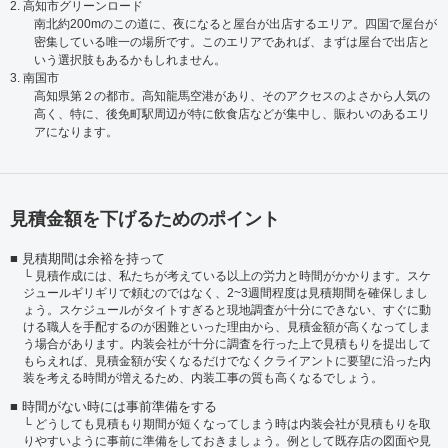
2. 高知市グリーンロード
南北約200mのこの道に、夜になると屋台が出店するエリア。四国で屋台が
密集している唯一の場所です。このエリアであれば、まずは屋台で出店と
いう選択肢もあるかもしれません。
3. 南国市
高知県第２の都市。高知龍馬空港があり、そのアクセスのよさから人気の
高く、特に、後免町駅周辺が特に飲食店などが集中し、賑わいのあるエリ
アになります。
見積金額を下げるためのポイント
見積期間は余裕を持って
見積作成には、私たちが考えている以上の労力と時間がかかります。スケ
ジュールギリギリで頼むのではなく、2~3週間程度は見積期間を確保しまし
ょう。スケジュールがタイトすぎると現地調査が十分にできない、すぐに動
ける職人を手配するのが困難といった理由から、見積金額が高くなってしま
う場合があります。内装会社が十分に調査を行った上で見積もりを提出して
もらえれば、見積金額が安くなるだけでなくクライアントに要望に沿った内
装を考える時間が増えるため、内装工事の質も高くなるでしょう。
時間がない時には事前準備をする
どうしても見積もり期間が短くなってしまう時は内装会社が見積もりを取
りやすいように事前に準備をしておきましょう。例として既存店の図面や見