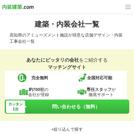
建築・内装会社一覧
高知県のアミューズメント施設が得意な店舗デザイン・内装
工事会社一覧
あなたにピッタリの会社
をご紹介する
マッチングサイト
完全無料
全国対応可能
約700社
の
専任スタッフ
が
会社が登録
徹底サポート
カンタン
問い合わせる（無料）
1
分
+絞り込んで探す