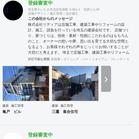
登録審査中
埼玉県さいたま市北区宮原町 3-381-1 宮原ビル3F
店舗デザイン
施工管理
設計施工
この会社からのメッセージ
株式会社リディアは店舗工事、建築工事やリフォームの設
計、施工、請負を行っている埼玉の建築会社です。 店舗づく
り、家づくりは、技術・素材・性能にこだわるのはもちろん
のこと、オーナーの想いや夢、思い出を育てる大切な空間と
なるよう、お客様それぞれの声をじっくりお伺いすることが
大切だと考えます。 埼玉で店舗工事、建築工事やリフォーム
をお考えの方はお気軽に私たちにご相談ください。
対応可能な業態
居酒屋
ダイニング・バー
イタリアン・フレンチ
カフェ・
建築
施工管理
建築
施工管理
亀戸 ビル
三鷹 集合住宅
登録審査中