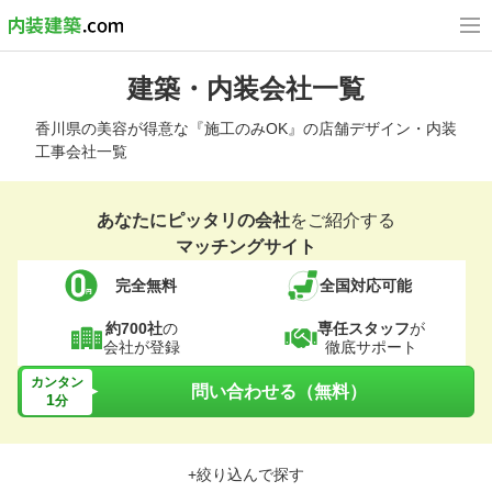
建築・内装会社一覧
香川県の美容が得意な『施工のみOK』の店舗デザイン・内装
工事会社一覧
あなたにピッタリの会社
をご紹介する
マッチングサイト
完全無料
全国対応可能
約700社
の
専任スタッフ
が
会社が登録
徹底サポート
カンタン
問い合わせる（無料）
1
分
+絞り込んで探す