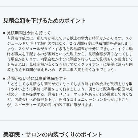
見積金額を下げるためのポイント
見積期間は余裕を持って
見積作成には、私たちが考えている以上の労力と時間がかかります。スケ
ジュールギリギリで頼むのではなく、2~3週間程度は見積期間を確保しまし
ょう。スケジュールがタイトすぎると現地調査が十分にできない、すぐに動
ける職人を手配するのが困難といった理由から、見積金額が高くなってしま
う場合があります。内装会社が十分に調査を行った上で見積もりを提出して
もらえれば、見積金額が安くなるだけでなくクライアントに要望に沿った内
装を考える時間が増えるため、内装工事の質も高くなるでしょう。
時間がない時には事前準備をする
どうしても見積もり期間が短くなってしまう時は内装会社が見積もりを取
りやすいように事前に準備をしておきましょう。例として既存店の図面や見
積のデータを提供する、見積もりフォーマットをあらかじめ用意しておくな
ど、内装会社への負担を下げ、円滑なコミュニケーションを心がけること
が、スピーディーで質の高い内装工事に繋がります。
美容院・サロンの内装づくりのポイント