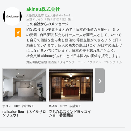
akinau株式会社
大阪府大阪市北区天神橋４−９−８
店舗デザイン
施工管理
設計施工
この会社からのメッセージ
MISSON ３つ要素をまとめて『日本の価値の再創生』 ３つ
の要素 · 自己実現 私たちは一人一人が商売人として、いつで
も自分で価値を生み出し価値の 等価交換ができるように日々
精進していきます。個人の商力の底上げこそ が日本の底上げ
につながると信じています。日本の美を忘れることなく。 ·
社会貢献 akinauがあることで日本国内の価値を拡充します。
そして世界に誇れる 国として日本の価値を輸出し続けていき
対応可能な業態
居酒屋
ダイニング・バー
イタリアン・フレンチ
カフェ・
ます。もちろん地球にやさしく、 人にもやさしく。 · 利益追
求 私たちは現段階ではお金というものが価値の目安として標
準とされる 時代で利益を追求し、まずは自社が幸せになるこ
とを約束します。 並行して売り上げも追求します。理由は自
社だけでなくそれに関係する 全ての会社や人々にも売り上げ
をつくることでお金というものをめぐる ように行動します。
社会にたくされた使命 今の日本は世界的にも元気がない。こ
れは自分本意に人生をまっとうできない人たちが多く存在す
サロン
13坪
設計施工
居酒屋
8.5坪
設計施工
るからであると想像できる。今社会で必要とされる人材、主
nailsalon lieu （ネイルサロ
立ち呑みスタンドヨッコイ
体性をもって自身の考えで行動できる。夢を大きく持って
ンリュウ）
ショ 香里園店
日々の鍛錬を怠らない。人を育て明るい未来の日本をつくり
だす。 VISSON 『商うをおもしろく。』 誰に? 自分のもって
いる素質、他にはできないこと、その本質をみつけていく。