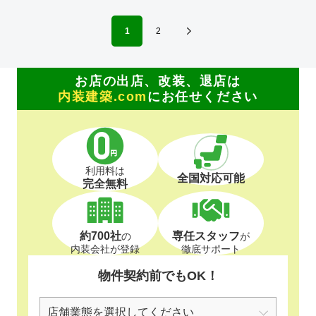
1
2
お店の出店、改装、退店は
内装建築.com
にお任せください
利用料は
全国対応可能
完全無料
約700社
専任スタッフ
の
が
内装会社が登録
徹底サポート
物件契約前でもOK！