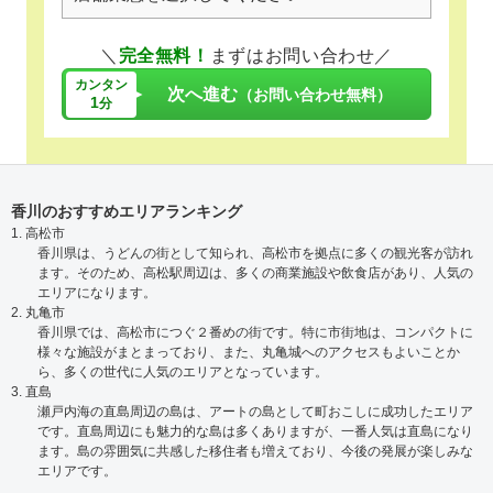
＼
完全無料！
まずはお問い合わせ／
カンタン
次へ進む
（お問い合わせ無料）
1
分
香川のおすすめエリアランキング
1. 高松市
香川県は、うどんの街として知られ、高松市を拠点に多くの観光客が訪れ
ます。そのため、高松駅周辺は、多くの商業施設や飲食店があり、人気の
エリアになります。
2. 丸亀市
香川県では、高松市につぐ２番めの街です。特に市街地は、コンパクトに
様々な施設がまとまっており、また、丸亀城へのアクセスもよいことか
ら、多くの世代に人気のエリアとなっています。
3. 直島
瀬戸内海の直島周辺の島は、アートの島として町おこしに成功したエリア
です。直島周辺にも魅力的な島は多くありますが、一番人気は直島になり
ます。島の雰囲気に共感した移住者も増えており、今後の発展が楽しみな
エリアです。