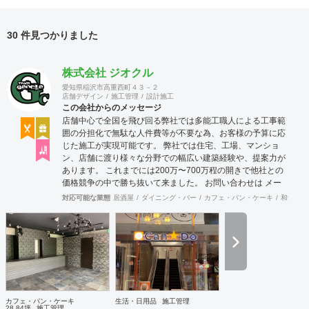
30 件見つかりました
株式会社 ジオクル
愛知県稲沢市高重西町４３－２
店舗デザイン
施工管理
設計施工
この会社からのメッセージ
店舗中心で全国を飛び回る弊社では多能工職人による工事範
囲の分担化で無駄な人件費等が不要な為、お客様の予算に応
じた施工が実現可能です。 弊社では住宅、工場、マンショ
ン、店舗に渡り様々な分野での幅広い建築経験や、提案力が
あります。 これまでには200万〜700万程の開きで他社との
価格競争の中で勝ち抜いて来ました。 お問い合わせは メー
ル（tenperhide31@icloud.com）からも承ります。 その他：
対応可能な業態
居酒屋
ダイニング・バー
カフェ・パン・ケーキ
和食・寿
道具商 愛知県公安委員会許可 第542642304700号
カフェ・パン・ケーキ
生活・日用品
施工管理
28.84坪
施工管理