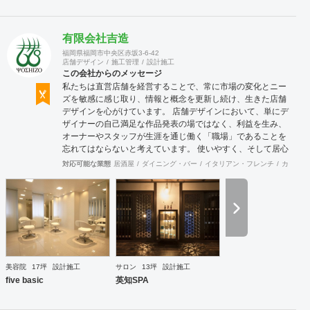
有限会社吉造
福岡県福岡市中央区赤坂3-6-42
店舗デザイン
施工管理
設計施工
この会社からのメッセージ
私たちは直営店舗を経営することで、常に市場の変化とニー
ズを敏感に感じ取り、情報と概念を更新し続け、生きた店舗
デザインを心がけています。 店舗デザインにおいて、単にデ
ザイナーの自己満足な作品発表の場ではなく、利益を生み、
オーナーやスタッフが生涯を通じ働く「職場」であることを
忘れてはならないと考えています。 使いやすく、そして居心
地がよく、時代の流れに左右されない強さを持った店舗デザ
対応可能な業態
居酒屋
ダイニング・バー
イタリアン・フレンチ
カフェ・
インを私たちは提案します。 また、グループ会社に不動産事
業と開業コンサルティング事業をそなえており、テナント・
出店地選びや資金調達から実践に基づいたサポートが可能で
す。 まずはお気軽に、ご相談ください。
美容院
17坪
設計施工
サロン
13坪
設計施工
five basic
英知SPA