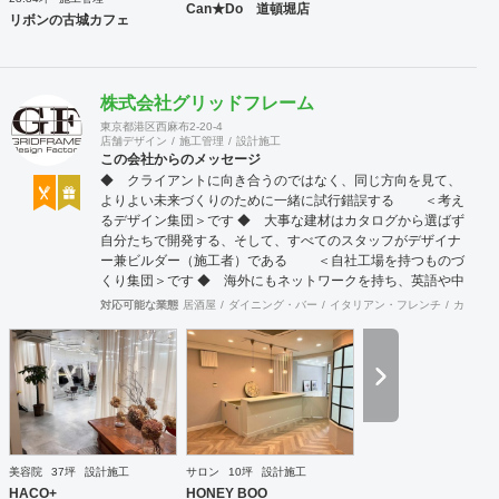
Can★Do 道頓堀店
リボンの古城カフェ
株式会社グリッドフレーム
東京都港区西麻布2-20-4
店舗デザイン
施工管理
設計施工
この会社からのメッセージ
◆ クライアントに向き合うのではなく、同じ方向を見て、
よりよい未来づくりのために一緒に試行錯誤する ＜考え
るデザイン集団＞です ◆ 大事な建材はカタログから選ばず
自分たちで開発する、そして、すべてのスタッフがデザイナ
ー兼ビルダー（施工者）である ＜自社工場を持つものづ
くり集団＞です ◆ 海外にもネットワークを持ち、英語や中
国語に堪能なスタッフたちが、海外から国内への出店をスム
対応可能な業態
居酒屋
ダイニング・バー
イタリアン・フレンチ
カフェ・
ーズに実現させる ＜国境のない設計集団＞です 設計施
工案件、設計＋造作物の案件、施工案件、造作物制作など、
多様な請負形態が可能です。工場では金属を中心にさまざま
な素材を用いた制作が可能で、例えば通常デザイン性とは無
縁な特定防火設備（鉄扉）などにも高いデザイン性を施すこ
とも可能です。 GRIDFRAME とりかえのきかない空間
https://gridframe.co.jp/ Synes(シネス) 霧のようなやわらか
な空間 http://synes.jp/ SOTOCHIKU 時間の蓄積を取り
美容院
37坪
設計施工
サロン
10坪
設計施工
込む空間 https://sotochiku.com/
HACO+
HONEY BOO