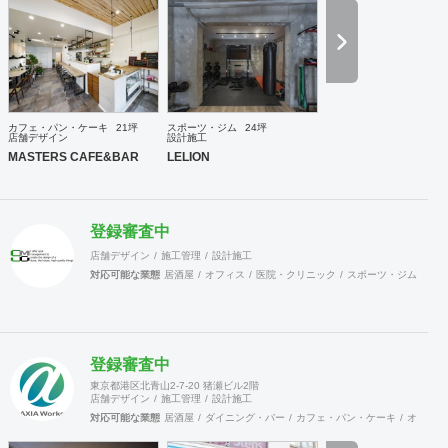
カフェ・パン・ケーキ
21坪
スポーツ・ジム
24坪
店舗デザイン
設計施工
MASTERS CAFE&BAR
LELION
登録審査中
店舗デザイン
施工管理
設計施工
対応可能な業態
居酒屋
オフィス
医院・クリニック
スポーツ・ジム
カラ
登録審査中
東京都港区北青山2-7-20 猪瀬ビル2階
店舗デザイン
施工管理
設計施工
対応可能な業態
居酒屋
ダイニング・バー
カフェ・パン・ケーキ
オフィス