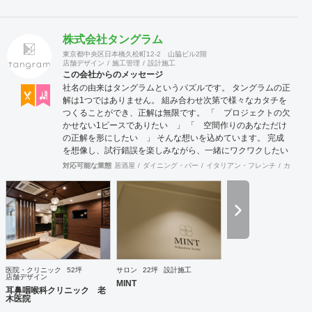
株式会社タングラム
東京都中央区日本橋久松町12-2 山脇ビル2階
店舗デザイン
施工管理
設計施工
この会社からのメッセージ
社名の由来はタングラムというパズルです。 タングラムの正
解は1つではありません。 組み合わせ次第で様々なカタチを
つくることができ、正解は無限です。 「 プロジェクトの欠
かせない1ピースでありたい 」 「 空間作りのあなただけ
の正解を形にしたい 」 そんな想いを込めています。 完成
を想像し、試行錯誤を楽しみながら、 ​一緒にワクワクしたい
と思っています。
対応可能な業態
居酒屋
ダイニング・バー
イタリアン・フレンチ
カフェ・
医院・クリニック
52坪
サロン
22坪
設計施工
店舗デザイン
MINT
耳鼻咽喉科クリニック 老
木医院