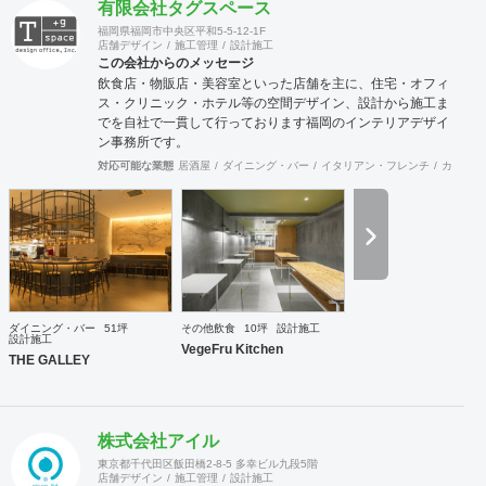
有限会社タグスペース
福岡県福岡市中央区平和5-5-12-1F
店舗デザイン
施工管理
設計施工
この会社からのメッセージ
飲食店・物販店・美容室といった店舗を主に、住宅・オフィ
ス・クリニック・ホテル等の空間デザイン、設計から施工ま
でを自社で一貫して行っております福岡のインテリアデザイ
ン事務所です。
対応可能な業態
居酒屋
ダイニング・バー
イタリアン・フレンチ
カフェ・
ダイニング・バー
51坪
その他飲食
10坪
設計施工
設計施工
VegeFru Kitchen
THE GALLEY
株式会社アイル
東京都千代田区飯田橋2-8-5 多幸ビル九段5階
店舗デザイン
施工管理
設計施工