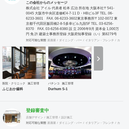
この会社からのメッセージ
株式会社 アイル 代表者 松本 広治 所在地 大阪本社〒541-
0045 大阪市中央区道修町4-7-11 D・HBビル3F TEL. 06-
6233-3601 FAX. 06-6233-3602東京事務所〒102-0072 東
京都千代田区飯田橋2-8-5多幸ビル九段5F TEL. 03-6256-
8370 FAX. 03-6256-8380 設 立 2006年9月 資本金 1,000万
円 免 許 建築士事務所登録 大阪府知事登録（い）第8279号
建築業許可 大阪府知事登録（般-20）第131632号 屋外広告
対応可能な業態
居酒屋
ダイニング・バー
イタリアン・フレンチ
カフェ・
業登録 大阪府知事登録 第20102号 事業案内 商業空間・看板
の設置及び施工、ビルリノベーション、メンテナンス、現状
復旧工事、環境機器販売 取引銀行 三菱東京UFJ銀行 心斎橋
支店 近畿大阪銀行 本町営業部 大阪信用金庫 西支店
医院・クリニック
施工管理
パチンコ
施工管理
ふじおか歯科
Durhum S-1
登録審査中
店舗デザイン
施工管理
設計施工
対応可能な業態
居酒屋
ダイニング・バー
イタリアン・フレンチ
カフェ・