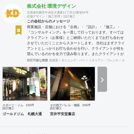
自信をもち後悔しない人生を送るために。まだ気づいていな
株式会社 環境デザイン
いあなたに送る。 何を? 誰しもその人しかもっていない個性
北海道札幌市中央区大通東11丁目22番地56号
が存在する。その個性を最大にいかした商いをみつけだし生
店舗デザイン
施工管理
設計施工
み出していく。小商いだっていい、個人が幸せであり直接届
この会社からのメッセージ
けることのできる範囲での人も幸せにできるのだから。 どう
商業施設・店舗における『企画』・『設計』・『施工』・
やって? akinauは人生100年100事業を掲げて100年続くよう
『コンサルティング』を一貫して行っております。すべては
な商いを生み出し続けていく。そのヒントは社内だけではな
クライアント（お客様）とご納得いただくまでお打ち合わせ
く関係する全ての人と考えて創り出す。そのために
させていただくことからスタートします。 当社はまずクライ
akinautalkなど会話のなかから発生するおもしろアイデアを
アントとしっかりお打ち合わせを行い、クライアントが何を
尊重し、実行しつづけていく。 コンセプト ビジョンと顧客
望んでいるのかを全力で汲み取ります。またクライアントが
が身近に感じれるように
思い描いていることをどのように表現していいのかお困りの
対応可能な業態
居酒屋
ダイニング・バー
イタリアン・フレンチ
カフェ・
ときは、お打ち合せ時クライアントからのご要望をこれまで
培ってきた当社ならではのノウハウでご提案いたします。
スポーツ・ジム
150坪
その他アパレル・物販
200坪
設計施工
設計施工
ゴールドジム 札幌大通
宮井平安堂書店