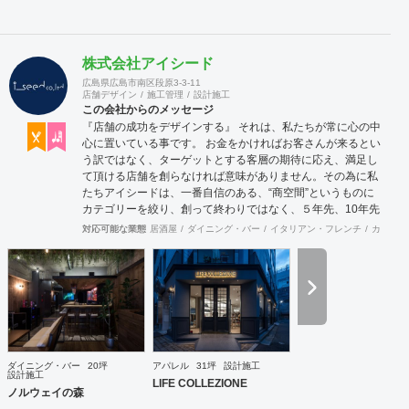
株式会社アイシード
広島県広島市南区段原3-3-11
店舗デザイン
施工管理
設計施工
この会社からのメッセージ
『店舗の成功をデザインする』 それは、私たちが常に心の中
心に置いている事です。 お金をかければお客さんが来るとい
う訳ではなく、ターゲットとする客層の期待に応え、満足し
て頂ける店舗を創らなければ意味がありません。その為に私
たちアイシードは、一番自信のある、“商空間”というものに
カテゴリーを絞り、創って終わりではなく、５年先、10年先
を見据えながら、お客様のサクセスパートナーとして、成功
対応可能な業態
居酒屋
ダイニング・バー
イタリアン・フレンチ
カフェ・
する店創りを提供します。
ダイニング・バー
20坪
アパレル
31坪
設計施工
設計施工
LIFE COLLEZIONE
ノルウェイの森