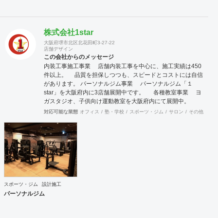
株式会社1star
大阪府堺市北区北花田町3-27-22
店舗デザイン
この会社からのメッセージ
内装工事施工事業 店舗内装工事を中心に、施工実績は450
件以上。 品質を担保しつつも、スピードとコストには自信
があります。 パーソナルジム事業 パーソナルジム「１
star」を大阪府内に3店舗展開中です。 各種教室事業 ヨ
ガスタジオ、子供向け運動教室を大阪府内にて展開中。
対応可能な業態
オフィス
塾・学校
スポーツ・ジム
サロン
その他
オ
スポーツ・ジム
設計施工
パーソナルジム