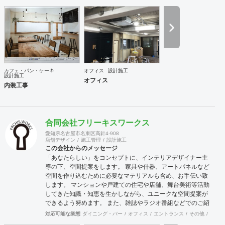
カフェ・パン・ケーキ
オフィス
設計施工
設計施工
オフィス
内装工事
合同会社フリーキスワークス
愛知県名古屋市名東区高針4-908
店舗デザイン
施工管理
設計施工
この会社からのメッセージ
「あなたらしい」をコンセプトに、インテリアデザイナー主
導の下、空間提案をします。 家具や什器、アートパネルなど
空間を作り込むために必要なマテリアルも含め、お手伝い致
します。 マンションや戸建ての住宅や店舗、舞台美術等活動
してきた知識・知恵を生かしながら、ユニークな空間提案が
できるよう努めます。 また、雑誌やラジオ番組などでのご紹
介やプレスリリースも必要であれば、お手伝いさせていただ
対応可能な業態
ダイニング・バー
オフィス
エントランス
その他
医院・
きます。