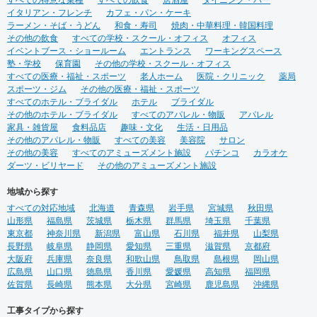
すべての得意な業種
すべての飲食
居酒屋
ダイニング・バー
イタリアン・フレンチ
カフェ・パン・ケーキ
ラーメン・そば・うどん
和食・寿司
焼肉・中華料理・韓国料理
その他の飲食
すべての学校・スクール・オフィス
オフィス
イベントブース・ショールーム
エントランス
ワーキングスペース
塾・学校
保育園
その他の学校・スクール・オフィス
すべての医療・福祉・スポーツ
老人ホーム
医院・クリニック
薬局
スポーツ・ジム
その他の医療・福祉・スポーツ
すべてのホテル・ブライダル
ホテル
ブライダル
その他のホテル・ブライダル
すべてのアパレル・物販
アパレル
家具・雑貨屋
食料品店
趣味・文化
生活・日用品
その他のアパレル・物販
すべての美容
美容院
サロン
その他の美容
すべてのアミューズメント施設
パチンコ
カラオケ
ダーツ・ビリヤード
その他のアミューズメント施設
地域から探す
すべての対応地域
北海道
青森県
岩手県
宮城県
秋田県
山形県
福島県
茨城県
栃木県
群馬県
埼玉県
千葉県
東京都
神奈川県
新潟県
富山県
石川県
福井県
山梨県
長野県
岐阜県
静岡県
愛知県
三重県
滋賀県
京都府
大阪府
兵庫県
奈良県
和歌山県
鳥取県
島根県
岡山県
広島県
山口県
徳島県
香川県
愛媛県
高知県
福岡県
佐賀県
長崎県
熊本県
大分県
宮崎県
鹿児島県
沖縄県
工事タイプから探す