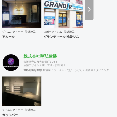
ダイニング・バー
設計施工
スポーツ・ジム
設計施工
アムール
グランディール 池袋ジム
株式会社翔弘建装
大阪府守口市大久保町3-36-6
店舗デザイン
施工管理
設計施工
対応可能な業態
居酒屋
ラーメン・そば・うどん
居酒屋
ダイニング・バー
ダイニング・バー
設計施工
ガッツバー