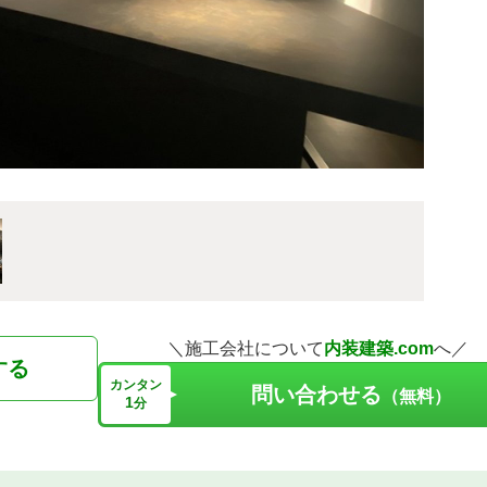
＼施工会社について
内装建築.com
へ／
する
カンタン
問い合わせる
（無料）
1
分