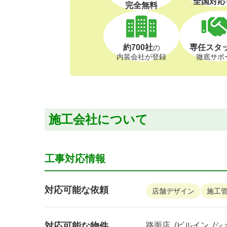
全国対応
完全無料
約700社
専任スタ
の
内装会社が登録
徹底サポ
施工会社について
工事対応情報
対応可能な依頼
店舗デザイン
施工
対応可能な物件
路面店
ビルイン
シ