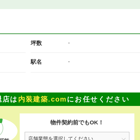
坪数
-
駅名
-
退店は
内装建築.com
にお任せください
物件契約前でもOK！