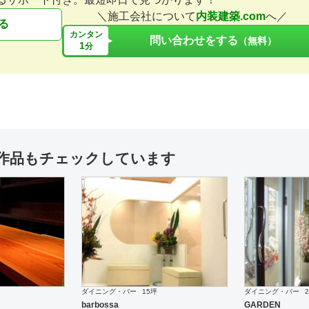
＼施工会社について
内装建築.com
へ／
る
カンタン
問い合わせをする
（無料）
1
分
作品もチェックしています
ダイニング・バー
15坪
ダイニング・バー
barbossa
GARDEN