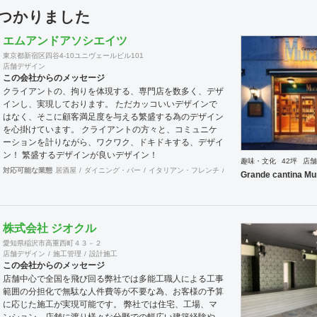
見つかりました
エムアンドアソシエイツ
東京都新宿区四谷4-10ユニヴェールビル101
店舗デザイン
この会社からのメッセージ
クライアントの、拘りを体現する、専門店を数多く、デザ
インし、実現しております。 ただカッコいいデザインで
はなく、そこに顧客満足度を与える繁盛する為のデザイン
を心掛けています。 クライアントの方々と、コミュニケ
ーションを計りながら、ワクワク、ドキドキする、デザイ
ン！ 繁盛するデザインが良いデザイン！
趣味・文化
42坪
店舗
対応可能な業態
居酒屋
ダイニング・バー
イタリアン・フレンチ
カフェ・パン・ケーキ
ラ
Grande cantina Mu
株式会社 ジオクル
愛知県稲沢市高重西町４３－２
店舗デザイン
施工管理
設計施工
この会社からのメッセージ
店舗中心で全国を飛び回る弊社では多能工職人による工事
範囲の分担化で無駄な人件費等が不要な為、お客様の予算
に応じた施工が実現可能です。 弊社では住宅、工場、マ
ンション、店舗に渡り様々な分野での幅広い建築経験や、