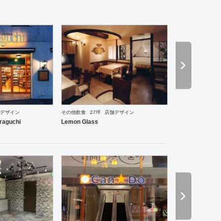
デザイン
その他飲食
27坪
店舗デザイン
ーメン・そば・うどん
和食・寿司
焼肉・中華料理・韓国料理
その他
オフィス
イベントブ
raguchi
Lemon Glass