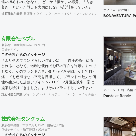
追い求めるのではなく、 どこか「懐かしい感覚」「古き
良き」といった設えも大切にしながら設計をしていきた
オフィス
設計施工
い。 そんな思いの下、日々クライアント様、そしてその
対応可能な業態
居酒屋
ダイニング・バー
イタリアン・フレンチ
カフェ・パン・ケーキ
ラ
BONAVENTURA Pr
空間を使うお客様に幸せを提供できるようなデザインを心
がけて日々精進しております。 Old Kan 浦田 晶平 Shohei
Urata https://old-kan.jp Instagram：
https://www.instagram.com/old_kan_/?hl=ja
有限会社ペブル
shohei_urata@old-kan.jp 〒150-0001 東京都渋谷区神宮
東京都江東区富岡2-4-4 YANE内
前 3-38-1 JP-4ビル 302
店舗デザイン
この会社からのメッセージ
「よりそのブランドらしい佇まいに」 一過性の流行に流
されることなく、過剰な装飾でお店の存在を誇示するので
もなく、そのブランドこそがまとうべき空間、そして何年
経っても色褪せない空間を目指して、ブランドの魅力や個
性を生かした店舗デザインを2001年12月設立以来、常に
提案し続けてきました。よりそのブランドらしい佇まい
アパレル
10坪
店舗デ
に。 「必要な箇所に、必要なデザインを」 2012年からは
対応可能な業態
ダイニング・バー
カフェ・パン・ケーキ
その他
オフィス
イベントブース
Ronde et Ronde
さらにその思いを発展させ、店舗デザインに限らず、グラ
フィックデザインからブランディングまで総合的にブラン
ドの出店をバックアップできる体制も整えてきました。そ
のブランドにとってまず何を優先すべきか、何が本当に必
株式会社タングラム
要なのか、そこをきちんとアドバイスできる会社でありた
東京都中央区日本橋久松町12-2 山脇ビル2階
いと思っています。 業務内容 ・店舗設計（物販店／飲食
店舗デザイン
施工管理
設計施工
店／美容室など） ・ブランディング及びディレクション
この会社からのメッセージ