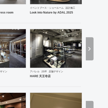
イベントブース・ショールーム
設計施工
ーメン・そば・うどん
和食・寿司
その他
オフィス
イベントブース・ショールーム
エント
ess room
Look into Nature by ADAL 2025
ザイン
アパレル
25坪
店舗デザイン
・ショールーム
エントランス
ワーキングスペース
その他
ホテル
ブライダル
その他
ア
HARE 天王寺店