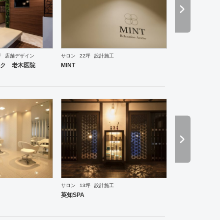
坪
店舗デザイン
サロン
22坪
設計施工
ーメン・そば・うどん
和食・寿司
焼肉・中華料理・韓国料理
その他
オフィス
イベントブ
ク 老木医院
MINT
サロン
13坪
設計施工
ーメン・そば・うどん
和食・寿司
焼肉・中華料理・韓国料理
その他
オフィス
イベントブ
英知SPA