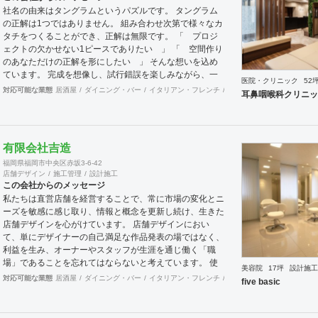
業務 ・出店におけるトータルデザイン ・住宅リノベーシ
社名の由来はタングラムというパズルです。 タングラム
ョン ・家具及び什器デザイン
の正解は1つではありません。 組み合わせ次第で様々なカ
タチをつくることができ、正解は無限です。 「 プロジ
ェクトの欠かせない1ピースでありたい 」 「 空間作り
のあなただけの正解を形にしたい 」 そんな想いを込め
ています。 完成を想像し、試行錯誤を楽しみながら、 ​一
医院・クリニック
52
緒にワクワクしたいと思っています。
対応可能な業態
居酒屋
ダイニング・バー
イタリアン・フレンチ
カフェ・パン・ケーキ
ラ
耳鼻咽喉科クリニッ
有限会社吉造
福岡県福岡市中央区赤坂3-6-42
店舗デザイン
施工管理
設計施工
この会社からのメッセージ
私たちは直営店舗を経営することで、常に市場の変化とニ
ーズを敏感に感じ取り、情報と概念を更新し続け、生きた
店舗デザインを心がけています。 店舗デザインにおい
て、単にデザイナーの自己満足な作品発表の場ではなく、
利益を生み、オーナーやスタッフが生涯を通じ働く「職
場」であることを忘れてはならないと考えています。 使
美容院
17坪
設計施工
いやすく、そして居心地がよく、時代の流れに左右されな
対応可能な業態
居酒屋
ダイニング・バー
イタリアン・フレンチ
カフェ・パン・ケーキ
ラ
five basic
い強さを持った店舗デザインを私たちは提案します。 ま
た、グループ会社に不動産事業と開業コンサルティング事
業をそなえており、テナント・出店地選びや資金調達から