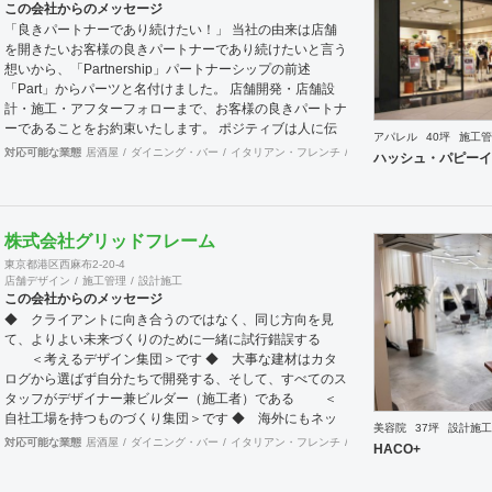
この会社からのメッセージ
「良きパートナーであり続けたい！」 当社の由来は店舗
を開きたいお客様の良きパートナーであり続けたいと言う
想いから、「Partnership」パートナーシップの前述
「Part」からパーツと名付けました。 店舗開発・店舗設
計・施工・アフターフォローまで、お客様の良きパートナ
ーであることをお約束いたします。 ポジティブは人に伝
アパレル
40坪
施工管
わります。 伝わったポジティブが幸せを呼び込み、呼び
対応可能な業態
居酒屋
ダイニング・バー
イタリアン・フレンチ
カフェ・パン・ケーキ
ラ
ハッシュ・パピーイ
込んだ幸せが、さらに大きな幸せとなって返って来る。
500店以上のOPENを見届けた当社ならではの実績をご確
認下さい。 <a
href="https://www.partsinc.co.jp/">https://www.partsinc.co.jp/</a>
株式会社グリッドフレーム
東京都港区西麻布2-20-4
店舗デザイン
施工管理
設計施工
この会社からのメッセージ
◆ クライアントに向き合うのではなく、同じ方向を見
て、よりよい未来づくりのために一緒に試行錯誤する
＜考えるデザイン集団＞です ◆ 大事な建材はカタ
ログから選ばず自分たちで開発する、そして、すべてのス
タッフがデザイナー兼ビルダー（施工者）である ＜
自社工場を持つものづくり集団＞です ◆ 海外にもネッ
美容院
37坪
設計施工
トワークを持ち、英語や中国語に堪能なスタッフたちが、
対応可能な業態
居酒屋
ダイニング・バー
イタリアン・フレンチ
カフェ・パン・ケーキ
ラ
HACO+
海外から国内への出店をスムーズに実現させる ＜国
境のない設計集団＞です 設計施工案件、設計＋造作物の