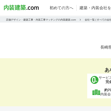
初めての方へ
建築・内装会社
店舗デザイン・建築工事・内装工事マッチングの内装建築.com
会社一覧 ( すべての
長崎
あ
サービ
完
約7
内装会