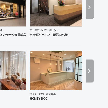
理
塾・学校
50坪
設計施工
ーメン・そば・うどん
和食・寿司
焼肉・中華料理・韓国料理
その他
オフィス
イベントブ
オンモール春日部店
英会話イーオン 藤沢OPA校
サロン
10坪
設計施工
ーメン・そば・うどん
和食・寿司
焼肉・中華料理・韓国料理
その他
オフィス
イベントブ
HONEY BOO