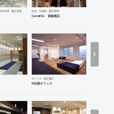
28.84坪
施工管理
生活・日用品
施工管理
理・韓国料理
オフィス
イベントブース・ショールーム
塾・学校
保育園
老人ホーム
医院
Can★Do 道頓堀店
ーメン・そば・うどん
和食・寿司
焼肉・中華料理・韓国料理
その他
オフィス
イベントブ
オフィス
設計施工
N社様オフィス