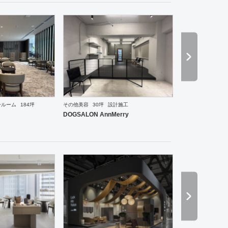
ールーム
184坪
その他美容
30坪
設計施工
ーメン・そば・うどん
焼肉・中華料理・韓国料理
オフィス
イベントブース・ショールーム
エ
DOGSALON AnnMerry