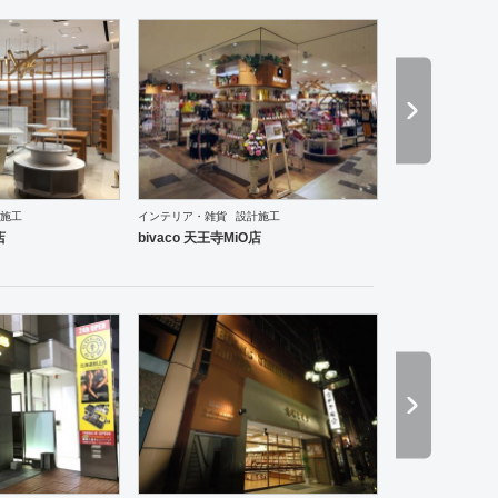
施工
インテリア・雑貨
設計施工
店
bivaco 天王寺MiO店
ントランス
塾・学校
その他
薬局
スポーツ・ジム
その他
アパレル
インテリア・雑貨