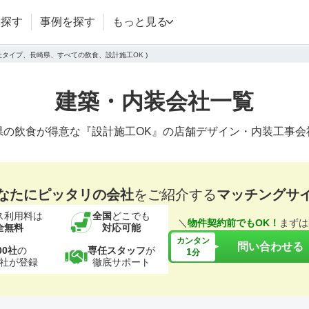
を探す
事例を探す
もっと見る
会社タイプ、長崎県、すべての飲食、設計施工OK )
建築・内装会社一覧
県の飲食が得意な『設計施工OK』の店舗デザイン・内装工事会
なたにピッタリの会社
をご紹介する
マッチングサ
ス利用料は
全国
どこでも
＼
物件契約前でもOK！
まずは
全無料
対応可能
カンタン
問い合わせる
00社
の
専任スタッフ
が
1
分
社が登録
徹底サポート