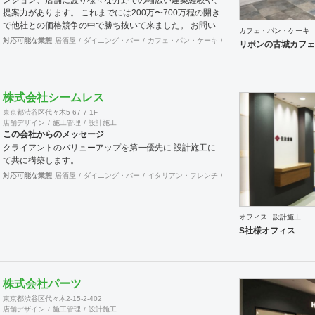
提案力があります。 これまでには200万〜700万程の開き
で他社との価格競争の中で勝ち抜いて来ました。 お問い
カフェ・パン・ケーキ
合わせは メール（tenperhide31@icloud.com）からも承
対応可能な業態
居酒屋
ダイニング・バー
カフェ・パン・ケーキ
和食・寿司
焼肉・中華料
リボンの古城カフェ
ります。 その他：道具商 愛知県公安委員会許可 第
542642304700号
株式会社シームレス
東京都渋谷区代々木5-67-7 1F
店舗デザイン
施工管理
設計施工
この会社からのメッセージ
クライアントのバリューアップを第一優先に 設計施工に
て共に構築します。
対応可能な業態
居酒屋
ダイニング・バー
イタリアン・フレンチ
カフェ・パン・ケーキ
ラ
オフィス
設計施工
S社様オフィス
株式会社パーツ
東京都渋谷区代々木2-15-2-402
店舗デザイン
施工管理
設計施工