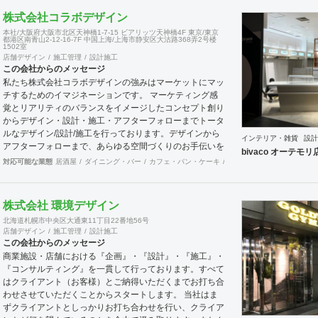
実践に基づいたサポートが可能です。 まずはお気軽に、
株式会社コラボデザイン
ご相談ください。
本社/大阪府大阪市北区天神橋1-7-15 ビアリッツ天神橋4F 東京/東京
都港区南青山2-12-16-7F 中国上海/上海市静安区大沽路368弄2号楼
1502室
店舗デザイン
施工管理
設計施工
この会社からのメッセージ
私たち株式会社コラボデザインの強みはマーケットにマッ
チするためのイマジネーションです。 マーケティング感
覚とリアリティのバランスをイメージしたコンセプト創り
からデザイン・設計・施工・アフターフォローまでトータ
ルなデザイン/設計/施工を行っております。デザインから
インテリア・雑貨
設計
アフターフォローまで、あらゆる空間づくりのお手伝いを
bivaco オーテモリ
全国規模で実施できます。上海にもオフィスがございます
対応可能な業態
居酒屋
ダイニング・バー
カフェ・パン・ケーキ
和食・寿司
オフィス
エ
ので、中国での実施も可能です。
株式会社 環境デザイン
北海道札幌市中央区大通東11丁目22番地56号
店舗デザイン
施工管理
設計施工
この会社からのメッセージ
商業施設・店舗における『企画』・『設計』・『施工』・
『コンサルティング』を一貫して行っております。すべて
はクライアント（お客様）とご納得いただくまでお打ち合
わせさせていただくことからスタートします。 当社はま
ずクライアントとしっかりお打ち合わせを行い、クライア