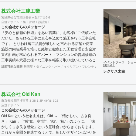
案件、施工案件、造作物制作など、多様な請負形態が可能
です。工場では金属を中心にさまざまな素材を用いた制作
株式会社工建工業
が可能で、例えば通常デザイン性とは無縁な特定防火設備
宮城県仙台市泉区長命ヶ丘4丁目9-6
（鉄扉）などにも高いデザイン性を施すことも可能です。
店舗デザイン
施工管理
設計施工
GRIDFRAME とりかえのきかない空間
この会社からのメッセージ
https://gridframe.co.jp/ Synes(シネス) 霧のようなやわら
「安心と信頼の技術」をあい言葉に、お客様にご依頼いた
かな空間 http://synes.jp/ SOTOCHIKU 時間の蓄積を
だいた、あらゆる工事に真心を込めて施工を行う工事会社
取り込む空間 https://sotochiku.com/
です。 とりわけ施工品質が厳しいと言われる店舗や商業
施設の内装業界で培った経験と徹底した工程管理と安全対
策の計画が求められるアパート・マンションの営繕修繕の
工事実績を武器に様々な工事を幅広く取り扱いしているこ
イベントブース・ショ
とが当社の大きな特徴です。
設計施工
対応可能な業態
居酒屋
ダイニング・バー
イタリアン・フレンチ
カフェ・パン・ケーキ
ラ
レクサス太白
株式会社 Old Kan
東京都渋谷区神宮前 3-38-1 JP-4ビル 302
店舗デザイン
この会社からのメッセージ
Old Kanという社名由来は、Old → 「懐かしい、古き良
き」 Kan→「”感”覚、空”間”、”勘”、”観”」のように、「懐
かしく古き良き感覚」という意味合いからきております。
これから空間を創造するうえで、新しいデザインばかりを