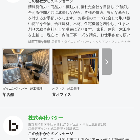
この会社からのメッセージ
情報発信力・商品力・機動力に優れた会社を目指して信頼し
合える仲間と共に成長しながら、皆様の快適、豊かな暮らし
を叶えるお手伝いをします。 お客様のニーズに合して取り扱
い商品を金物、合板建材、木材、住宅機器と増やし、住まい
創りの総合商社として現在に至ります。 家具、建具、木工事
を主軸に、現在は、内装工事 一式を請負、お仕事させて頂い
ております。 お客様に接するときも、実直に仕事と向き合う
対応可能な業態
居酒屋
ダイニング・バー
イタリアン・フレンチ
ラーメン
ときも、商品力とスピーディーに情報を集約、発信する流通
の原点を基盤に、人に優しい住空間の創出の実現に向け、積
極的行動、目標と達成、社内外の信頼できる仲間とお互いを
高めながら、業界全体の底上げ、活性化に努め成長していき
たいと思います。
ダイニング・バー
施工管理
オフィス
施工管理
某店舗
某オフィス
株式会社バター
東京都渋谷区千駄ヶ谷3-17-5 グエル・サカエ北参道1階
店舗デザイン
施工管理
設計施工
この会社からのメッセージ
店舗やオフィス、住宅の施工を中心にアート作品の製作や家