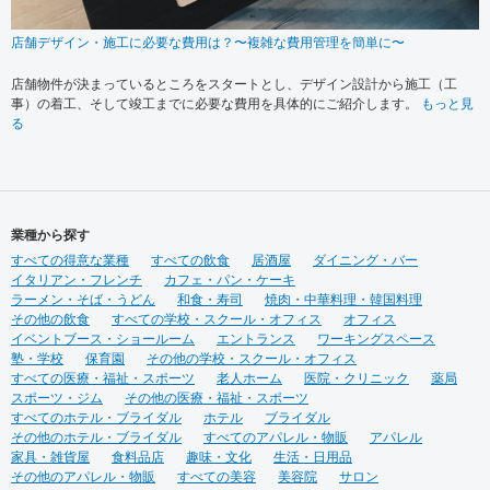
店舗デザイン・施工に必要な費用は？〜複雑な費用管理を簡単に〜
店舗物件が決まっているところをスタートとし、デザイン設計から施工（工
事）の着工、そして竣工までに必要な費用を具体的にご紹介します。
もっと見
る
業種から探す
すべての得意な業種
すべての飲食
居酒屋
ダイニング・バー
イタリアン・フレンチ
カフェ・パン・ケーキ
ラーメン・そば・うどん
和食・寿司
焼肉・中華料理・韓国料理
その他の飲食
すべての学校・スクール・オフィス
オフィス
イベントブース・ショールーム
エントランス
ワーキングスペース
塾・学校
保育園
その他の学校・スクール・オフィス
すべての医療・福祉・スポーツ
老人ホーム
医院・クリニック
薬局
スポーツ・ジム
その他の医療・福祉・スポーツ
すべてのホテル・ブライダル
ホテル
ブライダル
その他のホテル・ブライダル
すべてのアパレル・物販
アパレル
家具・雑貨屋
食料品店
趣味・文化
生活・日用品
その他のアパレル・物販
すべての美容
美容院
サロン