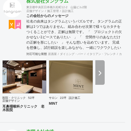
株式会社タングラム
東京都中央区日本橋久松町12-2 山脇ビル2階
店舗デザイン
施工管理
設計施工
この会社からのメッセージ
社名の由来はタングラムというパズルです。 タングラムの正
解は1つではありません。 組み合わせ次第で様々なカタチを
つくることができ、正解は無限です。 「 プロジェクトの欠
かせない1ピースでありたい 」 「 空間作りのあなただけ
の正解を形にしたい 」 そんな想いを込めています。 完成
を想像し、試行錯誤を楽しみながら、 ​一緒にワクワクしたい
と思っています。
対応可能な業態
居酒屋
ダイニング・バー
イタリアン・フレンチ
カフェ・
医院・クリニック
52坪
サロン
22坪
設計施工
店舗デザイン
MINT
耳鼻咽喉科クリニック 老
木医院