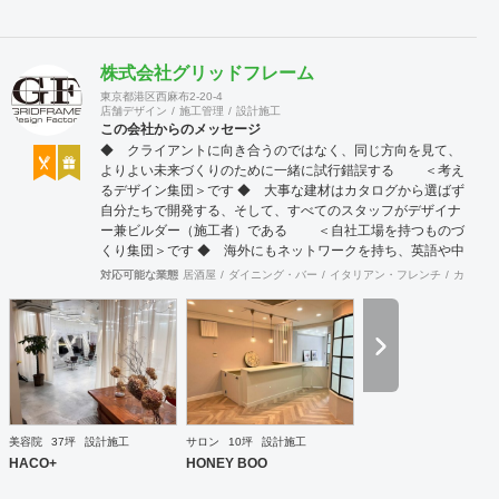
株式会社グリッドフレーム
東京都港区西麻布2-20-4
店舗デザイン
施工管理
設計施工
この会社からのメッセージ
◆ クライアントに向き合うのではなく、同じ方向を見て、
よりよい未来づくりのために一緒に試行錯誤する ＜考え
るデザイン集団＞です ◆ 大事な建材はカタログから選ばず
自分たちで開発する、そして、すべてのスタッフがデザイナ
ー兼ビルダー（施工者）である ＜自社工場を持つものづ
くり集団＞です ◆ 海外にもネットワークを持ち、英語や中
国語に堪能なスタッフたちが、海外から国内への出店をスム
対応可能な業態
居酒屋
ダイニング・バー
イタリアン・フレンチ
カフェ・
ーズに実現させる ＜国境のない設計集団＞です 設計施
工案件、設計＋造作物の案件、施工案件、造作物制作など、
多様な請負形態が可能です。工場では金属を中心にさまざま
な素材を用いた制作が可能で、例えば通常デザイン性とは無
縁な特定防火設備（鉄扉）などにも高いデザイン性を施すこ
とも可能です。 GRIDFRAME とりかえのきかない空間
https://gridframe.co.jp/ Synes(シネス) 霧のようなやわらか
な空間 http://synes.jp/ SOTOCHIKU 時間の蓄積を取り
美容院
37坪
設計施工
サロン
10坪
設計施工
込む空間 https://sotochiku.com/
HACO+
HONEY BOO