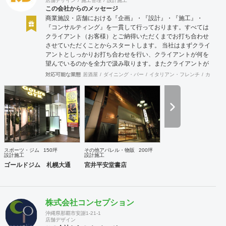
店舗デザイン
施工管理
設計施工
この会社からのメッセージ
商業施設・店舗における『企画』・『設計』・『施工』・
『コンサルティング』を一貫して行っております。すべては
クライアント（お客様）とご納得いただくまでお打ち合わせ
させていただくことからスタートします。 当社はまずクライ
アントとしっかりお打ち合わせを行い、クライアントが何を
望んでいるのかを全力で汲み取ります。またクライアントが
思い描いていることをどのように表現していいのかお困りの
対応可能な業態
居酒屋
ダイニング・バー
イタリアン・フレンチ
カフェ・
ときは、お打ち合せ時クライアントからのご要望をこれまで
培ってきた当社ならではのノウハウでご提案いたします。
スポーツ・ジム
150坪
その他アパレル・物販
200坪
設計施工
設計施工
ゴールドジム 札幌大通
宮井平安堂書店
株式会社コンセプション
沖縄県那覇市安謝1-21-1
店舗デザイン