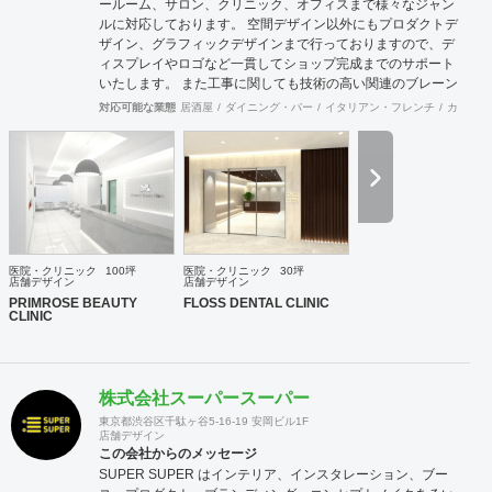
ールーム、サロン、クリニック、オフィスまで様々なジャン
ルに対応しております。 空間デザイン以外にもプロダクトデ
ザイン、グラフィックデザインまで行っておりますので、デ
ィスプレイやロゴなど一貫してショップ完成までのサポート
いたします。 また工事に関しても技術の高い関連のブレーン
が全国にいるため首都圏はもとより地方の案件まで対応が可
対応可能な業態
居酒屋
ダイニング・バー
イタリアン・フレンチ
カフェ・
能です。 大手の企業様から個人様まで、お客様のニーズに真
摯に向き合い、常にハイクオリティなデザインを提供いたし
ます。
医院・クリニック
100坪
医院・クリニック
30坪
店舗デザイン
店舗デザイン
PRIMROSE BEAUTY
FLOSS DENTAL CLINIC
CLINIC
株式会社スーパースーパー
東京都渋谷区千駄ヶ谷5-16-19 安岡ビル1F
店舗デザイン
この会社からのメッセージ
SUPER SUPER はインテリア、インスタレーション、ブー