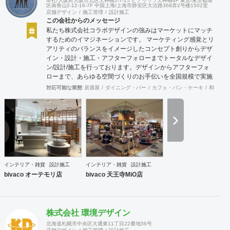
本社/大阪府大阪市北区天神橋1-7-15 ビアリッツ天神橋4F 東京/東京都港
区南青山2-12-16-7F 中国上海/上海市静安区大沽路368弄2号楼1502室
店舗デザイン
施工管理
設計施工
この会社からのメッセージ
私たち株式会社コラボデザインの強みはマーケットにマッチ
するためのイマジネーションです。 マーケティング感覚とリ
アリティのバランスをイメージしたコンセプト創りからデザ
イン・設計・施工・アフターフォローまでトータルなデザイ
ン/設計/施工を行っております。デザインからアフターフォ
ローまで、あらゆる空間づくりのお手伝いを全国規模で実施
できます。上海にもオフィスがございますので、中国での実
対応可能な業態
居酒屋
ダイニング・バー
カフェ・パン・ケーキ
和食・寿
施も可能です。
インテリア・雑貨
設計施工
インテリア・雑貨
設計施工
bivaco オーテモリ店
bivaco 天王寺MiO店
株式会社 環境デザイン
北海道札幌市中央区大通東11丁目22番地56号