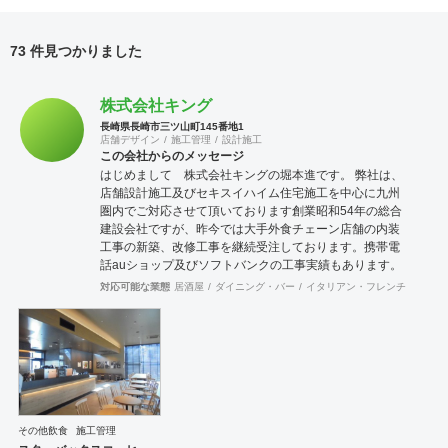
73 件見つかりました
株式会社キング
長崎県長崎市三ツ山町145番地1
店舗デザイン
施工管理
設計施工
この会社からのメッセージ
はじめまして 株式会社キングの堀本進です。 弊社は、
店舗設計施工及びセキスイハイム住宅施工を中心に九州
圏内でご対応させて頂いております創業昭和54年の総合
建設会社ですが、昨今では大手外食チェーン店舗の内装
工事の新築、改修工事を継続受注しております。携帯電
話auショップ及びソフトバンクの工事実績もあります。
弊社の経営理念としては、お客様に喜んで頂ける店舗設
対応可能な業態
居酒屋
ダイニング・バー
イタリアン・フレンチ
カフェ
計・施工を実施することはもとよりお客様の店舗営業に
支障が出ないよう、また、緊急時に迅速に対処できるよ
う万全なバックアップ体制（自社で設備工事）を整えて
いることです。 また、弊社のアピール点は迅速なアフタ
ーフォローによりお客様との信頼関係を築き長きに渡り
お付き合いをさせて頂いているところです。 つきまして
は、貴社店舗の新規開店に携わらせて頂けましたら幸甚
です。 宜しくお願い申し上げます。 なお、直近の工事実
その他飲食
施工管理
績（一次下請として、別に元請あり）としては、スター