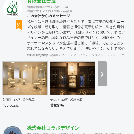
有限会社吉造
福岡県福岡市中央区赤坂3-6-42
店舗デザイン
施工管理
設計施工
この会社からのメッセージ
私たちは直営店舗を経営することで、常に市場の変化とニー
ズを敏感に感じ取り、情報と概念を更新し続け、生きた店舗
デザインを心がけています。 店舗デザインにおいて、単にデ
ザイナーの自己満足な作品発表の場ではなく、利益を生み、
オーナーやスタッフが生涯を通じ働く「職場」であることを
忘れてはならないと考えています。 使いやすく、そして居心
地がよく、時代の流れに左右されない強さを持った店舗デザ
対応可能な業態
居酒屋
ダイニング・バー
イタリアン・フレンチ
カフェ・
インを私たちは提案します。 また、グループ会社に不動産事
業と開業コンサルティング事業をそなえており、テナント・
出店地選びや資金調達から実践に基づいたサポートが可能で
す。 まずはお気軽に、ご相談ください。
美容院
17坪
設計施工
サロン
13坪
設計施工
five basic
英知SPA
株式会社コラボデザイン