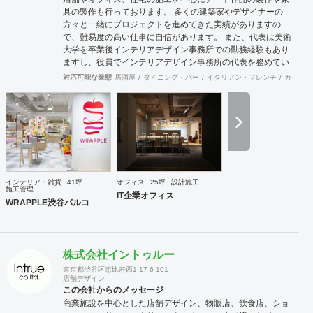
具の製作も行っております。 多くの建築家やデザイナーの
方々と一緒にプロジェクトを進めてきた実績がありますの
で、難易度の高い仕事に自信があります。 また、代表は美術
大学を卒業後インテリアデザイン事務所での勤務経験もあり
ますし、役員でインテリアデザイン事務所の代表を務めてい
る者もおり、社内に4名のデザイナーを有しています。 現場
対応可能な業態
居酒屋
ダイニング・バー
イタリアン・フレンチ
カフェ・
施工部隊は20代1名、40代2名、50代1名の計4名を中心に手
が回らない際は代表自信も現場に出ますので、社内で5名と
専属の外注監理1名の6名で物件規模や内容に応じて割り当て
ています。 さらに自社で木工職人を抱えており、内装工事に
おいて大きなボリュームを締める木工家具の製作には質、量
ともに自信を持っております。 その他、自社で飲食店を経営
しており業態の開発やレシピ提供、仕入先のコーディネー
ト、人材教育なども行っており設計や施工だけにとらわれな
インテリア・雑貨
41坪
オフィス
25坪
設計施工
い様々な引き合いがあります。 大手企業の新業態開発の際の
施工管理
IT企業オフィス
社外プロジェクトメンバーとしてノウハウ提供などの実績も
WRAPPLE渋谷パルコ
あります。
株式会社イントゥルー
東京都渋谷区恵比寿西1-17-6-101
店舗デザイン
この会社からのメッセージ
商業施設を中心とした店舗デザイン、物販店、飲食店、ショ