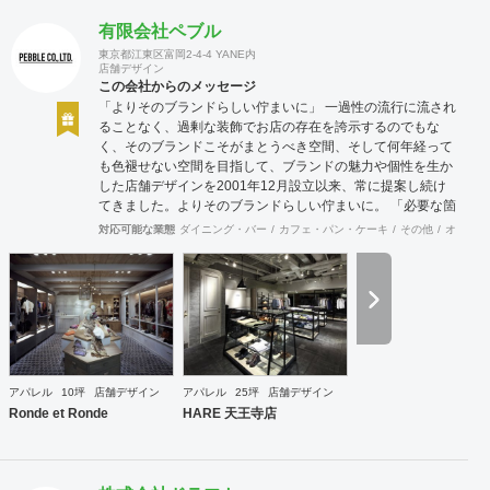
有限会社ペブル
東京都江東区富岡2-4-4 YANE内
店舗デザイン
この会社からのメッセージ
「よりそのブランドらしい佇まいに」 一過性の流行に流され
ることなく、過剰な装飾でお店の存在を誇示するのでもな
く、そのブランドこそがまとうべき空間、そして何年経って
も色褪せない空間を目指して、ブランドの魅力や個性を生か
した店舗デザインを2001年12月設立以来、常に提案し続け
てきました。よりそのブランドらしい佇まいに。 「必要な箇
所に、必要なデザインを」 2012年からはさらにその思いを
対応可能な業態
ダイニング・バー
カフェ・パン・ケーキ
その他
オフィス
発展させ、店舗デザインに限らず、グラフィックデザインか
らブランディングまで総合的にブランドの出店をバックアッ
プできる体制も整えてきました。そのブランドにとってまず
何を優先すべきか、何が本当に必要なのか、そこをきちんと
アドバイスできる会社でありたいと思っています。 業務内容
・店舗設計（物販店／飲食店／美容室など） ・ブランディン
グ及びディレクション業務 ・出店におけるトータルデザイン
・住宅リノベーション ・家具及び什器デザイン
アパレル
10坪
店舗デザイン
アパレル
25坪
店舗デザイン
Ronde et Ronde
HARE 天王寺店