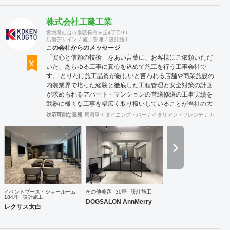
株式会社工建工業
宮城県仙台市泉区長命ヶ丘4丁目9-6
店舗デザイン
施工管理
設計施工
この会社からのメッセージ
「安心と信頼の技術」をあい言葉に、お客様にご依頼いただ
いた、あらゆる工事に真心を込めて施工を行う工事会社で
す。 とりわけ施工品質が厳しいと言われる店舗や商業施設の
内装業界で培った経験と徹底した工程管理と安全対策の計画
が求められるアパート・マンションの営繕修繕の工事実績を
武器に様々な工事を幅広く取り扱いしていることが当社の大
きな特徴です。
対応可能な業態
居酒屋
ダイニング・バー
イタリアン・フレンチ
カフェ・
イベントブース・ショールーム
その他美容
30坪
設計施工
184坪
設計施工
DOGSALON AnnMerry
レクサス太白