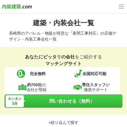
建築・内装会社一覧
長崎県のアパレル・物販が得意な『夜間工事対応』の店舗デ
ザイン・内装工事会社一覧
あなたにピッタリの会社
をご紹介する
マッチングサイト
完全無料
全国対応可能
約700社
の
専任スタッフ
が
会社が登録
徹底サポート
カンタン
問い合わせる（無料）
1
分
+絞り込んで探す