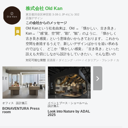
株式会社 Old Kan
東京都渋谷区神宮前 3-38-1 JP-4ビル 302
店舗デザイン
この会社からのメッセージ
Old Kanという社名由来は、Old → 「懐かしい、古き良き」
Kan→「”感”覚、空”間”、”勘”、”観”」のように、「懐かしく
古き良き感覚」という意味合いからきております。 これから
空間を創造するうえで、新しいデザインばかりを追い求める
のではなく、 どこか「懐かしい感覚」「古き良き」といった
設えも大切にしながら設計をしていきたい。 そんな思いの
下、日々クライアント様、そしてその空間を使うお客様に幸
対応可能な業態
居酒屋
ダイニング・バー
イタリアン・フレンチ
カフェ・
せを提供できるようなデザインを心がけて日々精進しており
ます。 Old Kan 浦田 晶平 Shohei Urata https://old-kan.jp
Instagram：https://www.instagram.com/old_kan_/?hl=ja
shohei_urata@old-kan.jp 〒150-0001 東京都渋谷区神宮前
3-38-1 JP-4ビル 302
オフィス
設計施工
イベントブース・ショールーム
設計施工
BONAVENTURA Press
Look into Nature by ADAL
room
2025