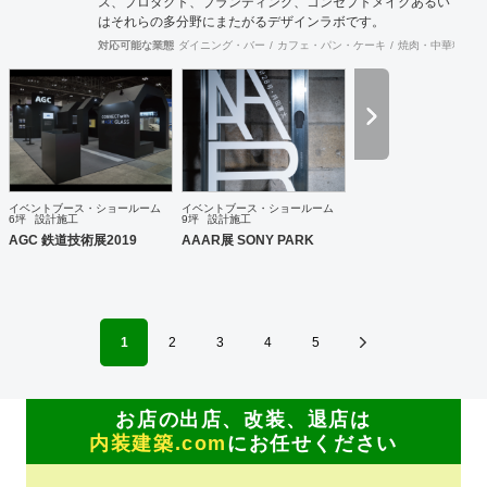
ス、プロダクト、ブランディング、コンセプトメイクあるい
はそれらの多分野にまたがるデザインラボです。
対応可能な業態
ダイニング・バー
カフェ・パン・ケーキ
焼肉・中華料理・
イベントブース・ショールーム
イベントブース・ショールーム
6坪
設計施工
9坪
設計施工
AGC 鉄道技術展2019
AAAR展 SONY PARK
1
2
3
4
5
お店の出店、改装、退店は
内装建築.com
にお任せください