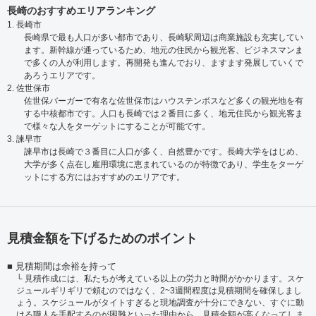
長崎のおすすめエリアランキング
1. 長崎市
長崎県で最も人口が多い都市であり、長崎駅周辺は商業施設も充実してい
ます。新幹線が通っているため、地元の住民から観光客、ビジネスマンま
で多くの人が利用します。再開発も進んでおり、ますます発展していくで
あろうエリアです。
2. 佐世保市
佐世保バーガーで有名な佐世保市はハウステンボスなど多くの観光地を有
する中核都市です。人口も長崎では２番目に多く、地元住民から観光客ま
で様々な人をターゲットにすることが可能です。
3. 諫早市
諫早市は長崎で３番目に人口が多く、自然豊かです。長崎大学をはじめ、
大学が多く点在し雇用環境に恵まれているのが特徴であり、学生をターゲ
ットにする方にはおすすめのエリアです。
見積金額を下げるためのポイント
見積期間は余裕を持って
見積作成には、私たちが考えている以上の労力と時間がかかります。スケ
ジュールギリギリで頼むのではなく、2~3週間程度は見積期間を確保しまし
ょう。スケジュールがタイトすぎると現地調査が十分にできない、すぐに動
ける職人を手配するのが困難といった理由から、見積金額が高くなってしま