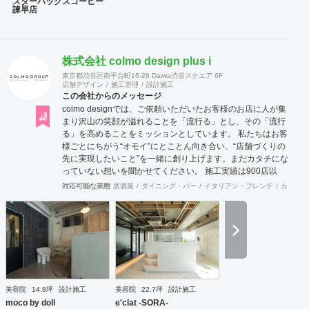
スターバックスコーヒー
諫早店
バックスコーヒー諫早店新築工事他スターバックスコー
ヒーリペア工事3店舗、ライザップ佐世保店新築工事、
ロクシタンアミュプラザ長崎新築工事、ザ・ボディショ
ップココウォーク店新築工事、ＪＩＮＳアミュプラザ長
株式会社 colmo design plus i
崎店新築工事、au長崎浜町店リペア工事、ジョイフル五
島店リペア工事、マクドナルド早岐店他5店舗リペア工
東京都渋谷区南平台町16-28 Daiwa渋谷スクエア 6F
事、ル・クルーゼ天神パルコ店新築工事、長崎・佐賀・
店舗デザイン
施工管理
設計施工
この会社からのメッセージ
福岡・熊本地区セキスイハイム住宅施工工事等となりま
colmo designでは、ご依頼いただいたお客様のお店に人が集
す。
まり沢山の笑顔が溢れることを「流行る」とし、その「流行
る」を高めることをミッションとしています。 私たちは​​お客
様ごとにちがう“オモイ”にとことん向き合い、“店舗づくりの
先に実現したいこと”を一緒に創り上げます。まだカタチにな
っていない想いを聞かせてください。 施工実績は900店以
上。 グループ会社で直営美容室を13店舗を運営をしており
対応可能な業態
居酒屋
ダイニング・バー
イタリアン・フレンチ
カフェ・
ますので、経験をもとにデザイン性と機能性を兼ね備えたご
提案をいたします。 ◉サービス ①テナント紹介サポート ②顧
客ターゲット・マーケティング調査 ③資金調達サポート ④
美容業界専門のデザイン提案 ⑤自社施工 ⑥ブランディング
のための販促ツール ⑦お客様により沿ったアフターフォロー
まずはご相談やお話だけでも構いません。 お気軽にお問合せ
くださいませ！
美容院
14.8坪
設計施工
美容院
22.7坪
設計施工
moco by doll
e'clat -SORA-