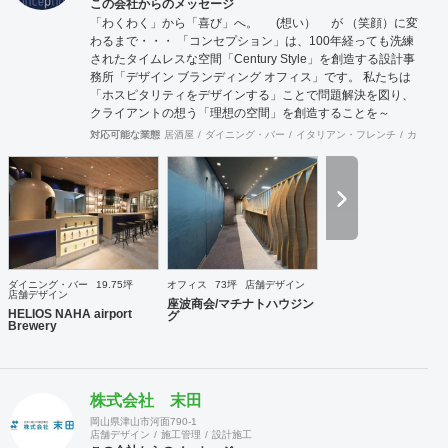
この会社からのメッセージ
「わくわく」から「喜び」へ。 (想い） が （笑顔）に変
わるまで・・・ 「コンセプション」は、100年経っても洗練
されたタイムレスな空間「Century Style」を創造する設計事
務所「デザイン ブランディング オフィス」です。 私たちは
「ホスピタリティをデザインする」ことで問題解決を図り、
クライアントの想う「理想の空間」を創造することを～
Mission～としています。 「ホスピタリティ」は、クライア
対応可能な業態
居酒屋
ダイニング・バー
イタリアン・フレンチ
カフェ・
ントに「心地よさ」を感じてもらって始めて生まれます。 ～
行動指針～ 「おもてなしの心」、「思いやりの心」、ちょっ
としたことでも相手の氣持ちを先に考える、何事においても
常に機知を生み出せるよう考え行動する、それが「作業人」
を超えた「仕事人」となり「ホスピタリティをデザインす
る」ことに繋がると考えます。 想いが形になるまで、わくわ
くするような「期待感」、理想の空間が形になって「喜び」
を ～cred～ 理念とし、視覚、思考、心理にプラスに作用す
ダイニング・バー
19.75坪
オフィス
73坪
店舗デザイン
る空間をデザインコンセプト計画、設計から施工期間におけ
店舗デザイン
座波商会/マチナトハウジン
る設計監理、工事完了後のアフターサービス～までサポート
HELIOS NAHA airport
グ
Brewery
いたします。
株式会社 末田
岡山県津山市河面790-1
店舗デザイン
施工管理
設計施工