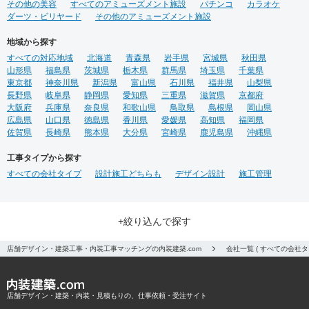
その他の美容
すべてのアミューズメント施設
パチンコ
カラオケ
ダーツ・ビリヤード
その他のアミューズメント施設
地域から探す
すべての対応地域
北海道
青森県
岩手県
宮城県
秋田県
山形県
福島県
茨城県
栃木県
群馬県
埼玉県
千葉県
東京都
神奈川県
新潟県
富山県
石川県
福井県
山梨県
長野県
岐阜県
静岡県
愛知県
三重県
滋賀県
京都府
大阪府
兵庫県
奈良県
和歌山県
鳥取県
島根県
岡山県
広島県
山口県
徳島県
香川県
愛媛県
高知県
福岡県
佐賀県
長崎県
熊本県
大分県
宮崎県
鹿児島県
沖縄県
工事タイプから探す
すべての会社タイプ
設計施工どちらも
デザイン設計
施工管理
+絞り込んで探す
店舗デザイン・建築工事・内装工事マッチングの内装建築.com
会社一覧 ( すべての会社
店舗デザイン・建築・内装・見積もりの、仕事依頼・受注サイト