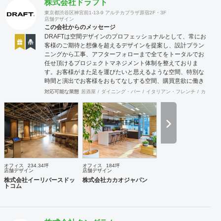
株式会社ドラフト
東京都渋谷区神宮前1-13-9 アルテカプラザ原宿2F・3F
店舗デザイン
この会社からのメッセージ
DRAFTは空間デザインのプロフェッショナルとして、常にお
客様のご期待と想像を超えるデザインを提案し、設計プラン
ニングから工事、アフターフォローまで全てをトータルでお
任せ頂けるプロジェクトマネジメント体制を整えておりま
す。お客様がまた足を運びたいと思えるような空間、特別な
時間と演出でお客様をおもてなしする空間、購買意欲に働き
かけるレイアウトとVMD、ブランド力を高める空間演出な
対応可能な業態
居酒屋
ダイニング・バー
イタリアン・フレンチ
カフェ・
ど、多くの方々に満足していただける店舗デザインに自信を
持っております。 ご希望されるイメージ、コストに関する不
安要素、 新規オープン、移転・改装に関するスケジュール、
ほか不明点など、まずはお気軽にお問い合わせください。
オフィス
234.34坪
オフィス
184坪
店舗デザイン
店舗デザイン
株式会社イーリバースドッ
株式会社カカオジャパン
トコム