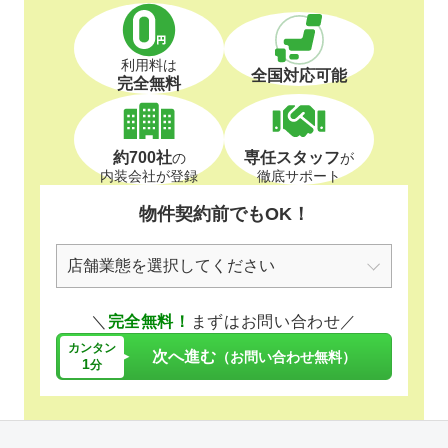
利用料は
全国対応可能
完全無料
約700社
専任スタッフ
の
が
内装会社が登録
徹底サポート
物件契約前でもOK！
＼
完全無料！
まずはお問い合わせ／
カンタン
次へ進む
（お問い合わせ無料）
1
分