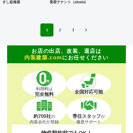
すし処海座
美容テナント（aloalo)
1
2
3
お店の出店、改装、退店は
内装建築.com
にお任せください
利用料は
全国対応可能
完全無料
約700社
専任スタッフ
の
が
内装会社が登録
徹底サポート