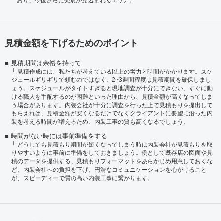
おり、今後さらに発展が見込まれるエリア。
見積金額を下げるためのポイント
見積期間は余裕を持って
見積作成には、私たちが考えている以上の労力と時間がかかります。スケ
ジュールギリギリで頼むのではなく、2~3週間程度は見積期間を確保しまし
ょう。スケジュールがタイトすぎると現地調査が十分にできない、すぐに動
ける職人を手配するのが困難といった理由から、見積金額が高くなってしま
う場合があります。内装会社が十分に調査を行った上で見積もりを提出して
もらえれば、見積金額が安くなるだけでなくクライアントに要望に沿った内
装を考える時間が増えるため、内装工事の質も高くなるでしょう。
時間がない時には事前準備をする
どうしても見積もり期間が短くなってしまう時は内装会社が見積もりを取
りやすいように事前に準備をしておきましょう。例として既存店の図面や見
積のデータを提供する、見積もりフォーマットをあらかじめ用意しておくな
ど、内装会社への負担を下げ、円滑なコミュニケーションを心がけること
が、スピーディーで質の高い内装工事に繋がります。