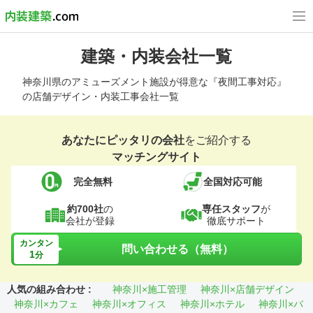
建築・内装会社一覧
神奈川県のアミューズメント施設が得意な『夜間工事対応』
の店舗デザイン・内装工事会社一覧
あなたにピッタリの会社
をご紹介する
マッチングサイト
完全無料
全国対応可能
約700社
の
専任スタッフ
が
会社が登録
徹底サポート
カンタン
問い合わせる（無料）
1
分
人気の組み合わせ :
神奈川×施工管理
神奈川×店舗デザイン
神奈川×カフェ
神奈川×オフィス
神奈川×ホテル
神奈川×バ