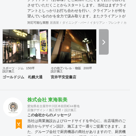
させていただくことからスタートします。 当社はまずクライ
アントとしっかりお打ち合わせを行い、クライアントが何を
望んでいるのかを全力で汲み取ります。またクライアントが
思い描いていることをどのように表現していいのかお困りの
対応可能な業態
居酒屋
ダイニング・バー
イタリアン・フレンチ
カフェ・
ときは、お打ち合せ時クライアントからのご要望をこれまで
培ってきた当社ならではのノウハウでご提案いたします。
スポーツ・ジム
150坪
その他アパレル・物販
200坪
設計施工
設計施工
ゴールドジム 札幌大通
宮井平安堂書店
株式会社 東海装美
愛知県名古屋市中川区本前田町44番地
店舗デザイン
施工管理
設計施工
この会社からのメッセージ
当社は商業施設およびロードサイドを中心に、出店場所のご
紹介からデザイン設計、施工まで一通りご提案できます。 ま
た、グループ会社で厨房機器の商社がありますので、厨房機