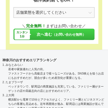
物件契約前でもOK！
＼
完全無料！
まずはお問い合わせ／
カンタン
次へ進む
（お問い合わせ無料）
1
分
神奈川のおすすめエリアランキング
1. みなとみらい
若者や家族連れに人気の街。
ファストフードから高級店まで様々なニーズがある。SNS映えを狙うお店
にもおすすめだが、競合が多いため差別化が重要になる。
2. たまプラーザ
ベッドタウンで、駅周辺の商業施設も充実している。ファミリー層がター
ゲットの店や高級志向の店におすすめのエリア。
3. 上大岡
横浜駅から電車で10分とアクセスがよく、ファミリー層とビジネスマンど
ちらの客層も見込める。近年再開発が進み、駅周辺には商業施設が並んで