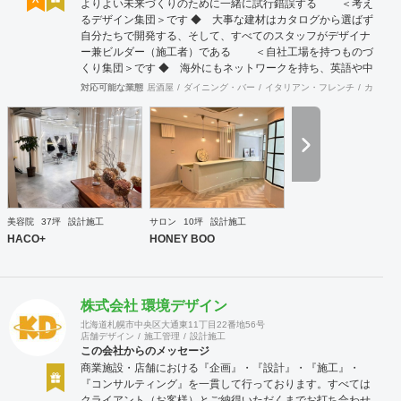
よりよい未来づくりのために一緒に試行錯誤する ＜考え
るデザイン集団＞です ◆ 大事な建材はカタログから選ばず
自分たちで開発する、そして、すべてのスタッフがデザイナ
ー兼ビルダー（施工者）である ＜自社工場を持つものづ
くり集団＞です ◆ 海外にもネットワークを持ち、英語や中
国語に堪能なスタッフたちが、海外から国内への出店をスム
対応可能な業態
居酒屋
ダイニング・バー
イタリアン・フレンチ
カフェ・
ーズに実現させる ＜国境のない設計集団＞です 設計施
工案件、設計＋造作物の案件、施工案件、造作物制作など、
多様な請負形態が可能です。工場では金属を中心にさまざま
な素材を用いた制作が可能で、例えば通常デザイン性とは無
縁な特定防火設備（鉄扉）などにも高いデザイン性を施すこ
とも可能です。 GRIDFRAME とりかえのきかない空間
https://gridframe.co.jp/ Synes(シネス) 霧のようなやわらか
な空間 http://synes.jp/ SOTOCHIKU 時間の蓄積を取り
美容院
37坪
設計施工
サロン
10坪
設計施工
込む空間 https://sotochiku.com/
HACO+
HONEY BOO
株式会社 環境デザイン
北海道札幌市中央区大通東11丁目22番地56号
店舗デザイン
施工管理
設計施工
この会社からのメッセージ
商業施設・店舗における『企画』・『設計』・『施工』・
『コンサルティング』を一貫して行っております。すべては
クライアント（お客様）とご納得いただくまでお打ち合わせ