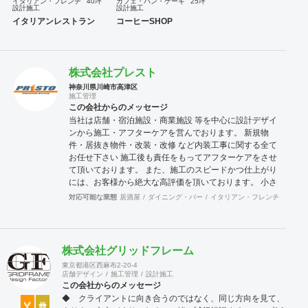
イタリアン・フレンチ
40坪
カフェ・パン・ケーキ
25坪
設計施工
設計施工
イタリアンレストラン
コーヒーSHOP
株式会社プレスト
神奈川県川崎市高津区
施工管理
この会社からのメッセージ
当社は店舗・宿泊施設・商業施設 等を中心に設計デザイ
ンから施工・アフターケアを営んでおります。 新規物
件・居抜き物件・改装・改修 など内装工事に関する全て
お任せ下さい 施工後も責任をもってアフターケアをさせ
て頂いております。 また、施工のスピードかつ仕上がり
には、お客様から絶大な高評価を頂いております。 小さ
な設備工事や補修工事も迅速にご対応致しますので、困
対応可能な業態
居酒屋
ダイニング・バー
イタリアン・フレンチ
カフェ
った事が有ったら先ずは当社へご連絡をください。 宜し
くお願い申し上げます。
株式会社グリッドフレーム
東京都港区西麻布2-20-4
店舗デザイン
施工管理
設計施工
この会社からのメッセージ
◆ クライアントに向き合うのではなく、同じ方向を見て、