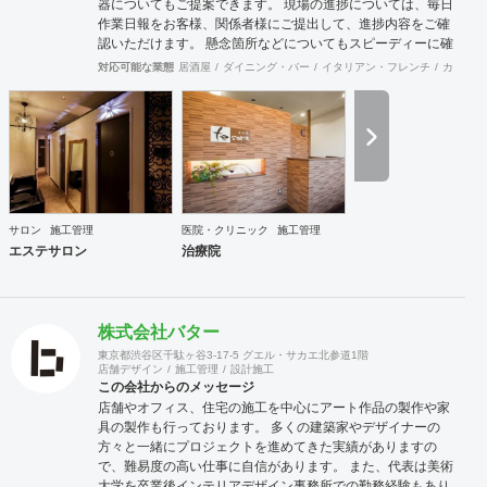
器についてもご提案できます。 現場の進捗については、毎日
作業日報をお客様、関係者様にご提出して、進捗内容をご確
認いただけます。 懸念箇所などについてもスピーディーに確
認、修正できます。 店舗内装のみならず、当社の店舗繁盛応
対応可能な業態
居酒屋
ダイニング・バー
イタリアン・フレンチ
カフェ・
援団は店舗にまつわることは何でも相談に応じます。 食材業
者、機器業者、プレスリリースなど何でもご相談ください。
サロン
施工管理
医院・クリニック
施工管理
エステサロン
治療院
株式会社バター
東京都渋谷区千駄ヶ谷3-17-5 グエル・サカエ北参道1階
店舗デザイン
施工管理
設計施工
この会社からのメッセージ
店舗やオフィス、住宅の施工を中心にアート作品の製作や家
具の製作も行っております。 多くの建築家やデザイナーの
方々と一緒にプロジェクトを進めてきた実績がありますの
で、難易度の高い仕事に自信があります。 また、代表は美術
大学を卒業後インテリアデザイン事務所での勤務経験もあり