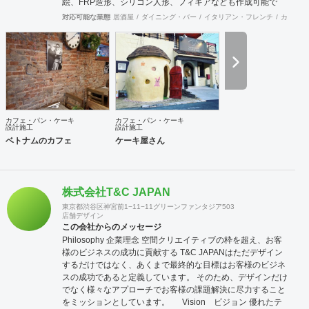
絵、FRP造形、シリコン人形、フィギアなども作成可能で
す。 モルタル造形の施工に関し、下塗りではサンドモルタル
対応可能な業態
居酒屋
ダイニング・バー
イタリアン・フレンチ
カフェ・
など、発泡材が入ったものは強度不足になる為使用しており
ません。 協力会社 株式会社 河野建築デザイン 神奈川県川崎
市 エッジデザインワークス株式会社 群馬県前橋市
カフェ・パン・ケーキ
カフェ・パン・ケーキ
設計施工
設計施工
ベトナムのカフェ
ケーキ屋さん
株式会社T&C JAPAN
東京都渋谷区神宮前1−11−11グリーンファンタジア503
店舗デザイン
この会社からのメッセージ
Philosophy 企業理念 空間クリエイティブの枠を超え、お客
様のビジネスの成功に貢献する T&C JAPANはただデザイン
するだけではなく、あくまで最終的な目標はお客様のビジネ
スの成功であると定義しています。 そのため、デザインだけ
でなく様々なアプローチでお客様の課題解決に尽力すること
をミッションとしています。 Vision ビジョン 優れたテ