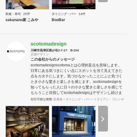
和食・寿司
25坪
ダイニング・バー
14坪
sakanano家 こみや
BooBar
scotomadesign
川崎市高津区梶が谷2-7-17 B-104
店舗デザイン
この会社からのメッセージ
scotomadesign ​ ​scotomaとは心理的盲点を意味します。 ​ ​
日常にある気づきにくい点にスポットを当て ​ ​見えてきた
点をカタチにします。 ​ ​気づかなかったことにふと気づく
とき ​ 小さな驚きと楽しさを感じます。 ​ scotomadesignを
知ってもらった人に ​ ​日々の小さな驚きと楽しさを感じて
もらうこと目指して ​ ​scotomadesignはデザインし続けま
す。 ​
対応可能な業態
居酒屋
ダイニング・バー
イタリアン・フレンチ
カフェ