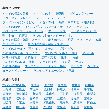
業種から探す
すべての得意な業種
すべての飲食
居酒屋
ダイニング・バー
イタリアン・フレンチ
カフェ・パン・ケーキ
ラーメン・そば・うどん
和食・寿司
焼肉・中華料理・韓国料理
その他の飲食
すべての学校・スクール・オフィス
オフィス
イベントブース・ショールーム
エントランス
ワーキングスペース
塾・学校
保育園
その他の学校・スクール・オフィス
すべての医療・福祉・スポーツ
老人ホーム
医院・クリニック
薬局
スポーツ・ジム
その他の医療・福祉・スポーツ
すべてのホテル・ブライダル
ホテル
ブライダル
その他のホテル・ブライダル
すべてのアパレル・物販
アパレル
家具・雑貨屋
食料品店
趣味・文化
生活・日用品
その他のアパレル・物販
すべての美容
美容院
サロン
その他の美容
すべてのアミューズメント施設
パチンコ
カラオケ
ダーツ・ビリヤード
その他のアミューズメント施設
地域から探す
すべての対応地域
北海道
青森県
岩手県
宮城県
秋田県
山形県
福島県
茨城県
栃木県
群馬県
埼玉県
千葉県
東京都
神奈川県
新潟県
富山県
石川県
福井県
山梨県
長野県
岐阜県
静岡県
愛知県
三重県
滋賀県
京都府
大阪府
兵庫県
奈良県
和歌山県
鳥取県
島根県
岡山県
広島県
山口県
徳島県
香川県
愛媛県
高知県
福岡県