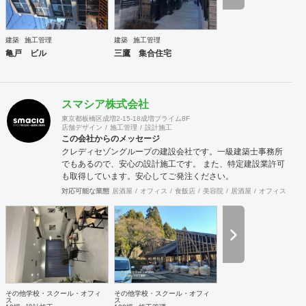
建築
施工管理
建築
施工管理
亀戸 ビル
三鷹 集合住宅
スマシア株式会社
東京都板橋区成増2-15-18成増プライム8F
店舗デザイン
施工管理
設計施工
この会社からのメッセージ
クレディセゾングループの建設会社です。一級建築士事務所
でもあるので、安心の設計施工です。 また、特定建設業許可
も取得しています。安心してご発注ください。
対応可能な業態
居酒屋
オフィス
食飯店
美容院
居酒屋
オフィス
ア
その他学校・スクール・オフィ
その他学校・スクール・オフィ
ス
ス