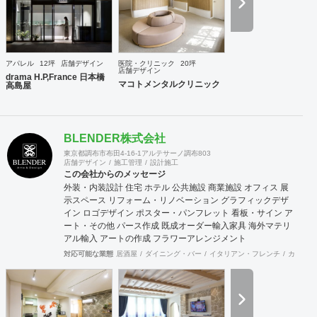
アパレル
12坪
店舗デザイン
医院・クリニック
20坪
店舗デザイン
drama H.P,France 日本橋
マコトメンタルクリニック
高島屋
BLENDER株式会社
東京都調布市布田4-16-1アルテサーノ調布803
店舗デザイン
施工管理
設計施工
この会社からのメッセージ
外装・内装設計 住宅 ホテル 公共施設 商業施設 オフィス 展
示スペース リフォーム・リノベーション グラフィックデザ
イン ロゴデザイン ポスター・パンフレット 看板・サイン ア
ート・その他 パース作成 既成オーダー輸入家具 海外マテリ
アル輸入 アートの作成 フラワーアレンジメント
対応可能な業態
居酒屋
ダイニング・バー
イタリアン・フレンチ
カフェ・