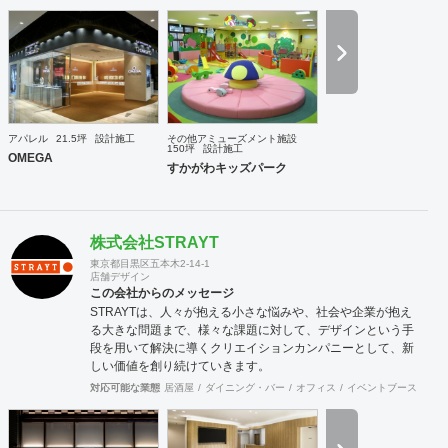
をいただいております。 弊社では新しい取り組みとして、シ
ェルフィーさんを通じてこれまでお会いしてこなかったお客
様に知っていただけるよう参加致しました。 よろしくお願い
します。
アパレル
21.5坪
設計施工
その他アミューズメント施設
150坪
設計施工
OMEGA
すかがわキッズパーク
株式会社STRAYT
東京都目黒区五本木2-14-1
店舗デザイン
この会社からのメッセージ
STRAYTは、人々が抱える小さな悩みや、社会や企業が抱え
る大きな問題まで、様々な課題に対して、デザインという手
段を用いて解決に導くクリエイションカンパニーとして、新
しい価値を創り続けていきます。
対応可能な業態
居酒屋
ダイニング・バー
オフィス
イベントブース・ショ