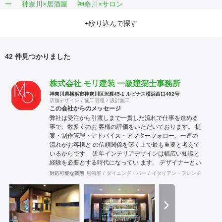
ー
神奈川×居酒屋
神奈川×サロン
+絞り込んで探す
42 件見つかりました
株式会社 モリ建装 一級建築士事務所
神奈川県横浜市神奈川区沢渡45-1 ルピナス横浜西口402号
店舗デザイン
施工管理
設計施工
この会社からのメッセージ
弊社は受注から引渡しまで一貫した流れで仕事を進める
事で、数多くのお 客様の評価をいただいております。 提
案・制作管理・アドバイス・アフターフォロー、一連の
流れがお客様と の信頼関係を築く上で最も重要と考えて
いるからです。 近年インテリアデザインは幅広い知識と
経験を必要とする時代になってい ます。 デザイナーとい
えども、コスト意識・建築・設備・法規、多方面の経験
対応可能な業態
居酒屋
ダイニング・バー
イタリアン・フレンチ
カフェ
と 知識が要求されます。 それが「よい仕事」につながっ
ていきます。 弊社は経験豊富なデザイナー、建築士が、
数多くの実績をもとに「よい仕 事」を提供できるように
努力しております。