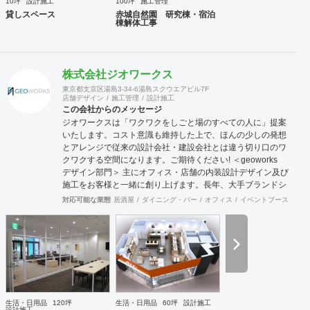
10坪
設計施工
100坪
施工管理
貸しスペース
赤城自然園 研究棟・宿泊
棟解体工事
株式会社ジオワークス
東京都文京区湯島3-34-6湯島スクウエアビル7F
店舗デザイン
施工管理
設計施工
この会社からのメッセージ
ジオワークスは「ワクワクをしごと場のすべての人に」提案
いたします。コスト意識も維持した上で、ほんの少しの発想
とアレンジで従来の設計会社・建設会社とは違う切り口のワ
クワクする空間になります。ご期待ください! ＜geoworks
デザイン部門＞ 主にオフィス・店舗の内装設計デザイン及び
施工をお客様と一緒に創り上げます。長年、大手ブランドシ
ョップ指定業者の施工知識もあり、商業施設、ロードサイ
対応可能な業態
居酒屋
ダイニング・バー
オフィス
イベントブース・ショ
ド、商店街などにてデザイン・設計の実績があります。 ＜
team geoworks チーム:ジオワークス＞ 会社創業からの「内
装工事職」+「電気専門職」の自社施工チームがおります。
長年にわたり、クオリティー向上してまいりました。伝達・
理解スピードも速い為、結果、業界いち施工期間が速いと自
負しております。 対応可能エリア 関東・東北・東海・北
陸・関西・中国・九州エリア ※北海道・四国・沖縄・離島
は、要相談。実績あり。
生活・日用品
120坪
生活・日用品
60坪
設計施工
設計施工