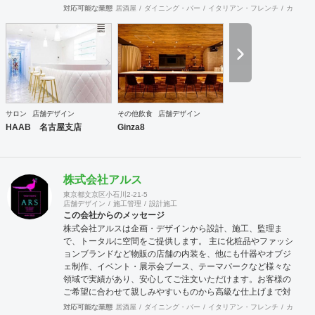
クノロジーとクリエイティブによる言語の壁を越えた空間デ
対応可能な業態
居酒屋
ダイニング・バー
イタリアン・フレンチ
カフェ・
ザインを通し、 世界のビジネスと人を結ぶデザイン会社を目
指します よりグローバルな視点で、世界の最先端のデザイン
をスタンダードに取り入れることで、 国境を越えて活躍し続
けるデザイン会社を目指します。 Value バリュー 感動・創
造・挑戦 感動：軽薄な流行を追わず、用途や目的に沿った本
質的に美しく成果の出るデザインを提供します 創造：最先端
の技術や概念を取り入れ、お客様と自身がワクワクするクリ
エイティブ提案を追求します 挑戦：既成の概念や思い込みに
サロン
店舗デザイン
その他飲食
店舗デザイン
とらわれず、自身の限界を超えた挑戦を意識します
HAAB 名古屋支店
Ginza8
株式会社アルス
東京都文京区小石川2-21-5
店舗デザイン
施工管理
設計施工
この会社からのメッセージ
株式会社アルスは企画・デザインから設計、施工、監理ま
で、トータルに空間をご提供します。 主に化粧品やファッシ
ョンブランドなど物販の店舗の内装を、他にも什器やオブジ
ェ制作、イベント・展示会ブース、テーマパークなど様々な
領域で実績があり、安心してご注文いただけます。お客様の
ご希望に合わせて親しみやすいものから高級な仕上げまで対
応している事やこだわり・気配りが行き届いているとご好評
対応可能な業態
居酒屋
ダイニング・バー
イタリアン・フレンチ
カフェ・