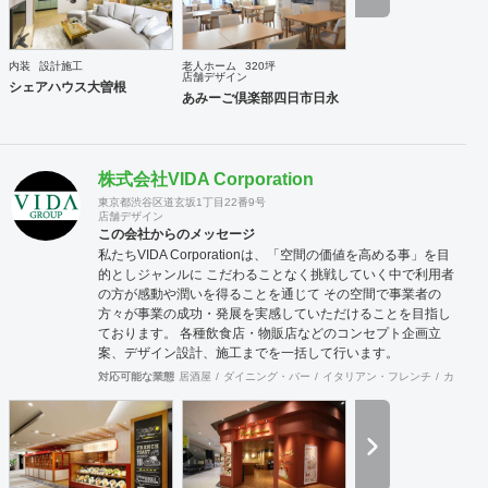
内装
設計施工
老人ホーム
320坪
店舗デザイン
シェアハウス大曽根
あみーご倶楽部四日市日永
株式会社VIDA Corporation
東京都渋谷区道玄坂1丁目22番9号
店舗デザイン
この会社からのメッセージ
私たちVIDA Corporationは、「空間の価値を高める事」を目
的としジャンルに こだわることなく挑戦していく中で利用者
の方が感動や潤いを得ることを通じて その空間で事業者の
方々が事業の成功・発展を実感していただけることを目指し
ております。 各種飲食店・物販店などのコンセプト企画立
案、デザイン設計、施工までを一括して行います。
対応可能な業態
居酒屋
ダイニング・バー
イタリアン・フレンチ
カフェ・