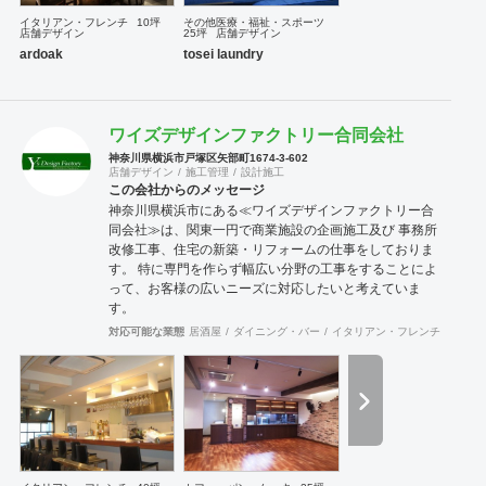
イタリアン・フレンチ
10坪
その他医療・福祉・スポーツ
店舗デザイン
25坪
店舗デザイン
ardoak
tosei laundry
ワイズデザインファクトリー合同会社
神奈川県横浜市戸塚区矢部町1674-3-602
店舗デザイン
施工管理
設計施工
この会社からのメッセージ
神奈川県横浜市にある≪ワイズデザインファクトリー合
同会社≫は、関東一円で商業施設の企画施工及び 事務所
改修工事、住宅の新築・リフォームの仕事をしておりま
す。 特に専門を作らず幅広い分野の工事をすることによ
って、お客様の広いニーズに対応したいと考えていま
す。
対応可能な業態
居酒屋
ダイニング・バー
イタリアン・フレンチ
ラーメ