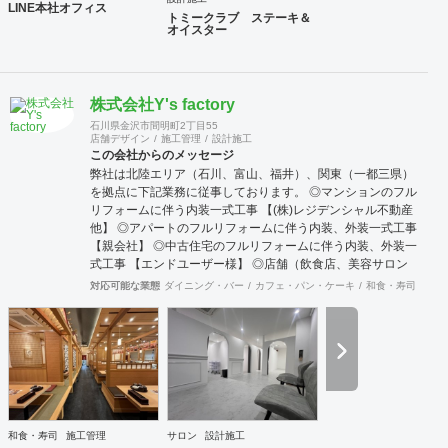
LINE本社オフィス
介によるお客様が多いのが営業特徴となっております。また
トミークラブ ステーキ＆
オイスター
地方のご出店においても、弊社にお声をかけて頂くお客様も
多い状況です。これも日ごろから一つ一つをしっかりと対応
する事に社員全員が心がけている結果だと思います。 弊社で
は自ら店舗の経営も行っております。現在15年目を迎える西
株式会社Y's factory
麻布にある高級輸入家具店と、現在10年目を迎える上野アメ
横にあるハンバーグのお店です。 こちらの店舗を自ら経営す
石川県金沢市間明町2丁目55
店舗デザイン
施工管理
設計施工
ることでいかにお客様が利益を出すのに日々大変なご努力を
この会社からのメッセージ
されているのかを改めて学ぶ事で出来ました。これらの経験
弊社は北陸エリア（石川、富山、福井）、関東（一都三県）
も活かして、ご依頼されるお客様に対して、弊社のインテリ
を拠点に下記業務に従事しております。 ◎マンションのフル
アデザイン設計施工面から、少しでもお客様のお店がご繁栄
リフォームに伴う内装一式工事 【(株)レジデンシャル不動産
そしてご利益を獲得出来るようにしっかりとした対応を行っ
他】 ◎アパートのフルリフォームに伴う内装、外装一式工事
てゆきたいと考えております。 まずはお気軽にご相談いただ
【親会社】 ◎中古住宅のフルリフォームに伴う内装、外装一
ければと思います、よろしくお願いいたします。
式工事 【エンドユーザー様】 ◎店舗（飲食店、美容サロン
等）の開業・リニューアルに伴う内装一式工事 【オーナー
対応可能な業態
ダイニング・バー
カフェ・パン・ケーキ
和食・寿司
オフ
様、平和堂様】 ◎ホテルのリニューアル工事及び各種メンテ
ナンス工事 【アパホテル(株)】
和食・寿司
施工管理
サロン
設計施工