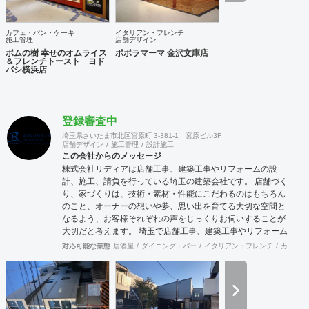
カフェ・パン・ケーキ
イタリアン・フレンチ
施工管理
店舗デザイン
ポムの樹 幸せのオムライス
ポポラマーマ 金沢文庫店
＆フレンチトースト ヨド
バシ横浜店
登録審査中
埼玉県さいたま市北区宮原町 3-381-1 宮原ビル3F
店舗デザイン
施工管理
設計施工
この会社からのメッセージ
株式会社リディアは店舗工事、建築工事やリフォームの設
計、施工、請負を行っている埼玉の建築会社です。 店舗づく
り、家づくりは、技術・素材・性能にこだわるのはもちろん
のこと、オーナーの想いや夢、思い出を育てる大切な空間と
なるよう、お客様それぞれの声をじっくりお伺いすることが
大切だと考えます。 埼玉で店舗工事、建築工事やリフォーム
をお考えの方はお気軽に私たちにご相談ください。
対応可能な業態
居酒屋
ダイニング・バー
イタリアン・フレンチ
カフェ・