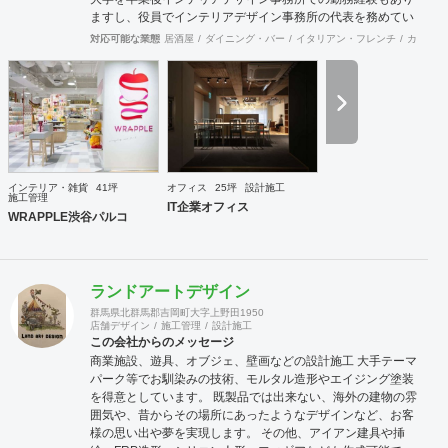
ますし、役員でインテリアデザイン事務所の代表を務めてい
る者もおり、社内に4名のデザイナーを有しています。 現場
対応可能な業態
居酒屋
ダイニング・バー
イタリアン・フレンチ
カフェ・
施工部隊は20代1名、40代2名、50代1名の計4名を中心に手
が回らない際は代表自信も現場に出ますので、社内で5名と
専属の外注監理1名の6名で物件規模や内容に応じて割り当て
ています。 さらに自社で木工職人を抱えており、内装工事に
おいて大きなボリュームを締める木工家具の製作には質、量
ともに自信を持っております。 その他、自社で飲食店を経営
しており業態の開発やレシピ提供、仕入先のコーディネー
ト、人材教育なども行っており設計や施工だけにとらわれな
インテリア・雑貨
41坪
オフィス
25坪
設計施工
い様々な引き合いがあります。 大手企業の新業態開発の際の
施工管理
IT企業オフィス
社外プロジェクトメンバーとしてノウハウ提供などの実績も
WRAPPLE渋谷パルコ
あります。
ランドアートデザイン
群馬県北群馬郡吉岡町大字上野田1950
店舗デザイン
施工管理
設計施工
この会社からのメッセージ
商業施設、遊具、オブジェ、壁画などの設計施工 大手テーマ
パーク等でお馴染みの技術、モルタル造形やエイジング塗装
を得意としています。 既製品では出来ない、海外の建物の雰
囲気や、昔からその場所にあったようなデザインなど、お客
様の思い出や夢を実現します。 その他、アイアン建具や挿