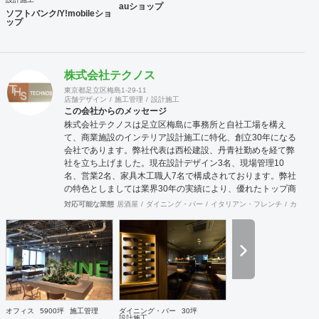
auショップ
ソフトバンク/Y!mobileショ
ップ
株式会社テクノス
東京都足立区梅島1-29-11
店舗デザイン
施工管理
設計施工
この会社からのメッセージ
株式会社テクノスは足立区梅島に事務所と自社工場を構え
て、商業施設のインテリア設計施工に特化、創立30年になる
会社であります。弊社代表は西松建設、丹青社勤めを経て弊
社を立ち上げました。現在設計デザイン3名、現場管理10
名、営業2名、家具木工職人7名で構成されております。弊社
の特色としましては業界30年の実績により、優れたトップ商
空間デザイナーさん達と幅広いパイプを持っており、お客様
対応可能な業態
居酒屋
ダイニング・バー
イタリアン・フレンチ
カフェ・
のニーズにマッチングしたデザイナーさんの選出と弊社との
コラボによって、より高いレベルのご提案ならびにご対応を
行うことが可能な体制を整えております。またデザイン設計
から自社製造までワンストップで対応可能な為、きめ細かな
対応とスピディー性、そして品質の安定性と流通マージンを
抑えたコスト低減を売りとしております。さらに自社に職人
を抱えていることからアフターケアもしっかりとした対応が
可能であります。おかげ様で弊社は長いリピーターとしてお
オフィス
5900坪
施工管理
ダイニング・バー
30坪
取引させて頂くお客様が多い事と、設計事務所様からのご紹
設計施工