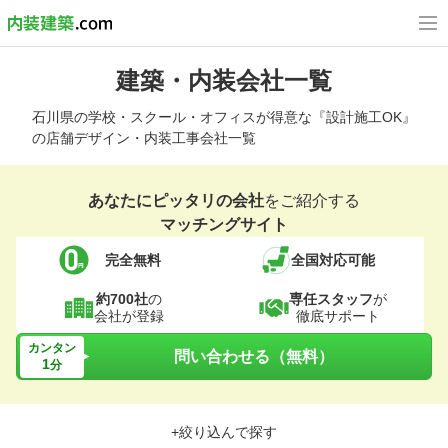
建築・内装会社一覧
石川県の学校・スクール・オフィスが得意な『設計施工OK』
の店舗デザイン・内装工事会社一覧
あなたにピッタリの会社
をご紹介する
マッチングサイト
完全無料
全国対応可能
約700社
の
専任スタッフ
が
会社が登録
徹底サポート
カンタン
問い合わせる（無料）
1
分
+絞り込んで探す