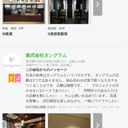
和食・寿司
5坪
美容院
20坪
W茶屋
G美容室新宿
株式会社タングラム
東京都中央区日本橋久松町12-2 山脇ビル2階
店舗デザイン
施工管理
設計施工
この会社からのメッセージ
社名の由来はタングラムというパズルです。 タングラムの正
解は1つではありません。 組み合わせ次第で様々なカタチを
つくることができ、正解は無限です。 「 プロジェクトの欠
かせない1ピースでありたい 」 「 空間作りのあなただけ
の正解を形にしたい 」 そんな想いを込めています。 完成
を想像し、試行錯誤を楽しみながら、 ​一緒にワクワクしたい
と思っています。
対応可能な業態
居酒屋
ダイニング・バー
イタリアン・フレンチ
カフェ・