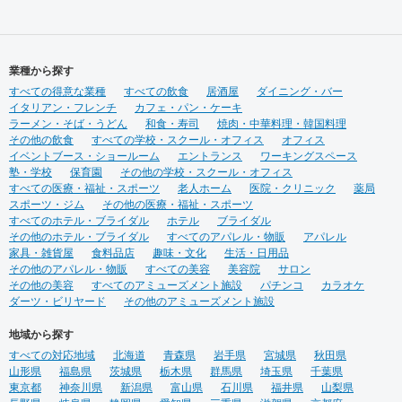
業種から探す
すべての得意な業種
すべての飲食
居酒屋
ダイニング・バー
イタリアン・フレンチ
カフェ・パン・ケーキ
ラーメン・そば・うどん
和食・寿司
焼肉・中華料理・韓国料理
その他の飲食
すべての学校・スクール・オフィス
オフィス
イベントブース・ショールーム
エントランス
ワーキングスペース
塾・学校
保育園
その他の学校・スクール・オフィス
すべての医療・福祉・スポーツ
老人ホーム
医院・クリニック
薬局
スポーツ・ジム
その他の医療・福祉・スポーツ
すべてのホテル・ブライダル
ホテル
ブライダル
その他のホテル・ブライダル
すべてのアパレル・物販
アパレル
家具・雑貨屋
食料品店
趣味・文化
生活・日用品
その他のアパレル・物販
すべての美容
美容院
サロン
その他の美容
すべてのアミューズメント施設
パチンコ
カラオケ
ダーツ・ビリヤード
その他のアミューズメント施設
地域から探す
すべての対応地域
北海道
青森県
岩手県
宮城県
秋田県
山形県
福島県
茨城県
栃木県
群馬県
埼玉県
千葉県
東京都
神奈川県
新潟県
富山県
石川県
福井県
山梨県