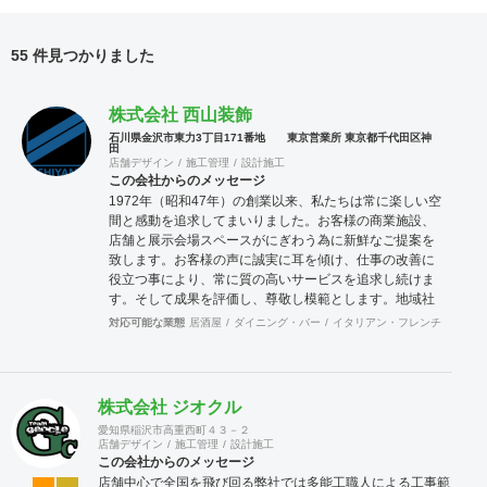
55 件見つかりました
株式会社 西山装飾
石川県金沢市東力3丁目171番地 東京営業所 東京都千代田区神
田
店舗デザイン
施工管理
設計施工
この会社からのメッセージ
1972年（昭和47年）の創業以来、私たちは常に楽しい空
間と感動を追求してまいりました。お客様の商業施設、
店舗と展示会場スペースがにぎわう為に新鮮なご提案を
致します。お客様の声に誠実に耳を傾け、仕事の改善に
役立つ事により、常に質の高いサービスを追求し続けま
す。そして成果を評価し、尊敬し模範とします。地域社
会の発展に貢献し、愛され支持されるよう努めてまいり
対応可能な業態
居酒屋
ダイニング・バー
イタリアン・フレンチ
カフェ
ます。
株式会社 ジオクル
愛知県稲沢市高重西町４３－２
店舗デザイン
施工管理
設計施工
この会社からのメッセージ
店舗中心で全国を飛び回る弊社では多能工職人による工事範