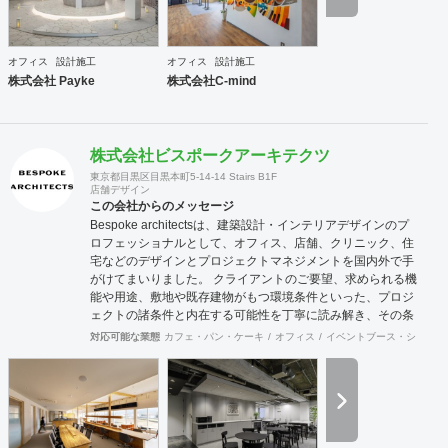
は精神的な安心やモチベーション・作業効率の向上に繋がっ
ていくでしょう。このように、経営面の課題と現場の声をし
っかりとヒアリングした上で、最善なオフィスづくりをご提
オフィス
設計施工
オフィス
設計施工
案させていただきます。
株式会社 Payke
株式会社C-mind
株式会社ビスポークアーキテクツ
東京都目黒区目黒本町5-14-14 Stairs B1F
店舗デザイン
この会社からのメッセージ
Bespoke architectsは、建築設計・インテリアデザインのプ
ロフェッショナルとして、オフィス、店舗、クリニック、住
宅などのデザインとプロジェクトマネジメントを国内外で手
がけてまいりました。 クライアントのご要望、求められる機
能や用途、敷地や既存建物がもつ環境条件といった、プロジ
ェクトの諸条件と内在する可能性を丁寧に読み解き、その条
件でこそ可能な空間環境の豊かさを提案し、カタチにしま
対応可能な業態
カフェ・パン・ケーキ
オフィス
イベントブース・ショール
す。必要に応じて構造設計・設備設計・照明計画・音響設
計・ランドスケープデザイン等の専門家と協働し、大規模建
築物や高度な設計にも対応致します。 ご要望に合わせて、設
計・デザインに加えて、予算管理・工程管理・別途工事の一
括管理等を含めたプロジェクトマネジメントを担い、ワンス
トップでのプロジェクト推進を行います。発注管理における