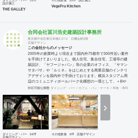
ダイニング・バー
51坪
その他飲食
10坪
設計施工
設計施工
VegeFru Kitchen
THE GALLEY
合同会社冨川浩史建築設計事務所
東京都中央区東日本橋2-27-2 日機会館5階
店舗デザイン
この会社からのメッセージ
2005年の創業時より現在まで国内外75都市で300件近い案件
を手掛けてまいりました。個人住宅、集合住宅、工場等の建
築設計、「ヤフージャパン」等の企業のオフィス、「サマン
サタバサ」や「ルミネ」をはじめとする商業店舗のインテリ
アデザインを国内外で手掛けております。横浜スタジアム周
辺のコミュニティボールパーク化構想の一環として、＋Bや
THEBAYS等の空間群のデザインにも参画。各種クリエイタ
対応可能な業態
ダイニング・バー
カフェ・パン・ケーキ
和食・寿司
オフ
ーとの協業も多く、活動内容は多分野多岐に渡ります。設計
を目的ではなく手段と捉えておりますが、初めての事にチャ
レンジする方々から御相談頂く事も多く、設計に入る前の構
想段階のコンサルティングからデザイン・設計監理までを一
貫して手掛けることもできます。
ダイニング・バー
34坪
その他飲食
4坪
店舗デザイン
店舗デザイン