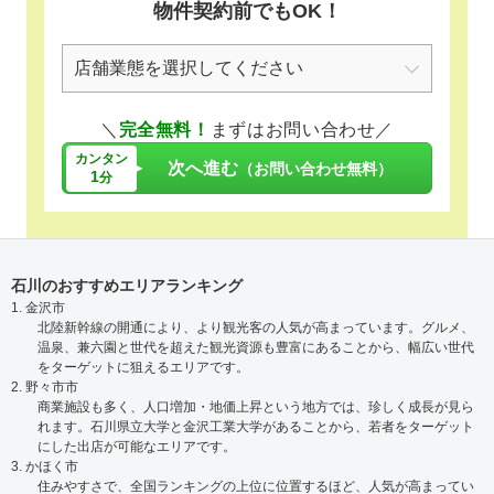
物件契約前でもOK！
＼
完全無料！
まずはお問い合わせ／
カンタン
次へ進む
（お問い合わせ無料）
1
分
石川のおすすめエリアランキング
1. 金沢市
北陸新幹線の開通により、より観光客の人気が高まっています。グルメ、
温泉、兼六園と世代を超えた観光資源も豊富にあることから、幅広い世代
をターゲットに狙えるエリアです。
2. 野々市市
商業施設も多く、人口増加・地価上昇という地方では、珍しく成長が見ら
れます。石川県立大学と金沢工業大学があることから、若者をターゲット
にした出店が可能なエリアです。
3. かほく市
住みやすさで、全国ランキングの上位に位置するほど、人気が高まってい