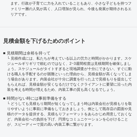
ます。行政が子育てに力を入れていることもあり、小さな子どもを持つフ
ァミリー層の人気が高く、人口増加が見られ、今後も発展が期待されるエ
リアです。
見積金額を下げるためのポイント
見積期間は余裕を持って
見積作成には、私たちが考えている以上の労力と時間がかかります。スケ
ジュールギリギリで頼むのではなく、2~3週間程度は見積期間を確保しまし
ょう。スケジュールがタイトすぎると現地調査が十分にできない、すぐに動
ける職人を手配するのが困難といった理由から、見積金額が高くなってしま
う場合があります。内装会社が十分に調査を行った上で見積もりを提出して
もらえれば、見積金額が安くなるだけでなくクライアントに要望に沿った内
装を考える時間が増えるため、内装工事の質も高くなるでしょう。
時間がない時には事前準備をする
どうしても見積もり期間が短くなってしまう時は内装会社が見積もりを取
りやすいように事前に準備をしておきましょう。例として既存店の図面や見
積のデータを提供する、見積もりフォーマットをあらかじめ用意しておくな
ど、内装会社への負担を下げ、円滑なコミュニケーションを心がけること
が、スピーディーで質の高い内装工事に繋がります。