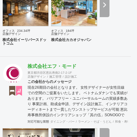
安要素、 新規オープン、移転・改装に関するスケジュール、
ほか不明点など、まずはお気軽にお問い合わせください。
オフィス
234.34坪
オフィス
184坪
店舗デザイン
店舗デザイン
株式会社イーリバースドッ
株式会社カカオジャパン
トコム
株式会社エフ・モード
東京都渋谷区恵比寿南2-17-2-1F
店舗デザイン
施工管理
設計施工
この会社からのメッセージ
現在26期目の会社となります。 女性デザイナーが女性目線
での空間のご提案をいたします。 ベトナムダナンでも実績が
あります。 バリアフリー・ユニバーサルルームの実績多数あ
り 事業計画、助成金申請、デザイン設計施工、インテリアコ
ーディネートまで一貫したワンストップサービスが可能 恵比
寿事務所併設のインテリアショップ「其の伍」SONOGOで
はオリジナル家具をはじめアンティーク骨董家具の販売もし
対応可能な業態
ダイニング・バー
ラーメン・そば・うどん
和食・寿司
焼
ています。