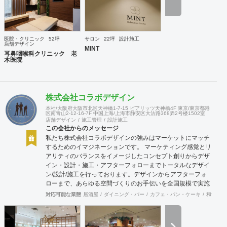
医院・クリニック
52坪
サロン
22坪
設計施工
店舗デザイン
MINT
耳鼻咽喉科クリニック 老
木医院
株式会社コラボデザイン
本社/大阪府大阪市北区天神橋1-7-15 ビアリッツ天神橋4F 東京/東京都港
区南青山2-12-16-7F 中国上海/上海市静安区大沽路368弄2号楼1502室
店舗デザイン
施工管理
設計施工
この会社からのメッセージ
私たち株式会社コラボデザインの強みはマーケットにマッチ
するためのイマジネーションです。 マーケティング感覚とリ
アリティのバランスをイメージしたコンセプト創りからデザ
イン・設計・施工・アフターフォローまでトータルなデザイ
ン/設計/施工を行っております。デザインからアフターフォ
ローまで、あらゆる空間づくりのお手伝いを全国規模で実施
できます。上海にもオフィスがございますので、中国での実
対応可能な業態
居酒屋
ダイニング・バー
カフェ・パン・ケーキ
和食・寿
施も可能です。