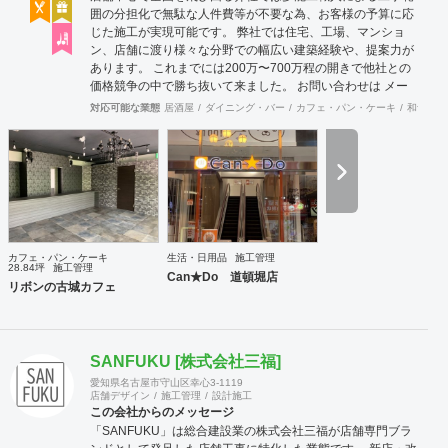
囲の分担化で無駄な人件費等が不要な為、お客様の予算に応
じた施工が実現可能です。 弊社では住宅、工場、マンショ
ン、店舗に渡り様々な分野での幅広い建築経験や、提案力が
あります。 これまでには200万〜700万程の開きで他社との
価格競争の中で勝ち抜いて来ました。 お問い合わせは メー
ル（tenperhide31@icloud.com）からも承ります。 その他：
対応可能な業態
居酒屋
ダイニング・バー
カフェ・パン・ケーキ
和食・寿
道具商 愛知県公安委員会許可 第542642304700号
カフェ・パン・ケーキ
生活・日用品
施工管理
28.84坪
施工管理
Can★Do 道頓堀店
リボンの古城カフェ
SANFUKU [株式会社三福]
愛知県名古屋市守山区幸心3-1119
店舗デザイン
施工管理
設計施工
この会社からのメッセージ
「SANFUKU」は総合建設業の株式会社三福が店舗専門ブラ