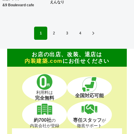
えんなり
&9 Boulevard cafe
1
2
3
4
お店の出店、改装、退店は
内装建築.com
にお任せください
利用料は
全国対応可能
完全無料
約700社
専任スタッフ
の
が
内装会社が登録
徹底サポート