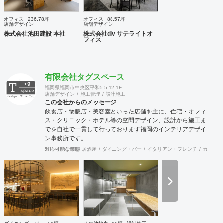
クライアントのご負担を軽減するとともに、第三者的な立場
からプロセスを適切に管理することで、クライアントの利益
オフィス
236.78坪
オフィス
88.57坪
に適うコスト管理と、工事品質の向上を実現致します。 ま
店舗デザイン
店舗デザイン
た、新規サービス立上げやリブランディングに際しては、空
株式会社池田建設 本社
株式会社div サテライトオ
フィス
間デザイン的な見地から事業企画やCI計画・デザインマニュ
アル作成等も提案させて頂きます。 海外案件や外資企業様案
件においては、英語での設計・PMサービスをご提供できる
体制を整えています。 ---------------------------------------------------
有限会社タグスペース
----------------------------------------------------------------------------------
---------------------------------- 商号： 株式会社ビスポー
福岡県福岡市中央区平和5-5-12-1F
店舗デザイン
施工管理
設計施工
クアーキテクツ / Bespoke architects Inc. 登録： 一
この会社からのメッセージ
級建築士事務所 東京都知事登録 第64040号
飲食店・物販店・美容室といった店舗を主に、住宅・オフィ
建築士賠償責任補償制度（公益社団法人 日本
ス・クリニック・ホテル等の空間デザイン、設計から施工ま
建築士連合会） 代表取締役： 丸島 潤 （一級建築士 / 管
でを自社で一貫して行っております福岡のインテリアデザイ
理建築士） 所在地： 〒152-0002 東京都目黒区目黒
ン事務所です。
本町 5-14-14-B1F TEL： 03-6452-4248
FAX： 03-6452-4249 創業： 2016年2月
対応可能な業態
居酒屋
ダイニング・バー
イタリアン・フレンチ
カフェ・
（法人設立：2020年9月） Webサイト: https://bspk.jp