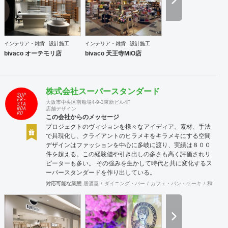
インテリア・雑貨
設計施工
インテリア・雑貨
設計施工
bivaco オーテモリ店
bivaco 天王寺MiO店
株式会社スーパースタンダード
大阪市中央区南船場4-9-3東新ビル4F
店舗デザイン
この会社からのメッセージ
プロジェクトのヴィジョンを様々なアイディア、素材、手法
で具現化し、クライアントのヒラメキをキラメキにする空間
デザインはファッションを中心に多岐に渡り、実績は８００
件を超える。この経験値や引き出しの多さも高く評価されリ
ピーターも多い。 その強みを生かして時代と共に変化するス
ーパースタンダードを作り出している。
対応可能な業態
居酒屋
ダイニング・バー
カフェ・パン・ケーキ
和食・寿