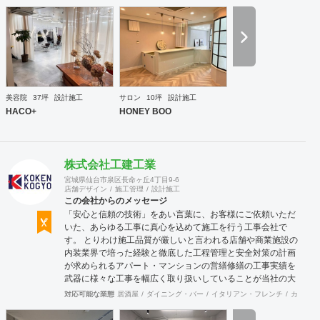
ーズに実現させる ＜国境のない設計集団＞です 設計施
工案件、設計＋造作物の案件、施工案件、造作物制作など、
多様な請負形態が可能です。工場では金属を中心にさまざま
な素材を用いた制作が可能で、例えば通常デザイン性とは無
縁な特定防火設備（鉄扉）などにも高いデザイン性を施すこ
とも可能です。 GRIDFRAME とりかえのきかない空間
https://gridframe.co.jp/ Synes(シネス) 霧のようなやわらか
な空間 http://synes.jp/ SOTOCHIKU 時間の蓄積を取り
美容院
37坪
設計施工
サロン
10坪
設計施工
込む空間 https://sotochiku.com/
HACO+
HONEY BOO
株式会社工建工業
宮城県仙台市泉区長命ヶ丘4丁目9-6
店舗デザイン
施工管理
設計施工
この会社からのメッセージ
「安心と信頼の技術」をあい言葉に、お客様にご依頼いただ
いた、あらゆる工事に真心を込めて施工を行う工事会社で
す。 とりわけ施工品質が厳しいと言われる店舗や商業施設の
内装業界で培った経験と徹底した工程管理と安全対策の計画
が求められるアパート・マンションの営繕修繕の工事実績を
武器に様々な工事を幅広く取り扱いしていることが当社の大
きな特徴です。
対応可能な業態
居酒屋
ダイニング・バー
イタリアン・フレンチ
カフェ・