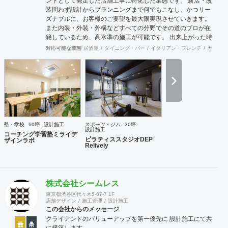
ンドとして発足した店舗工事に特化した業態です。 新店・改
装問わず設計からプランニングまで何でもこなし、かつリー
ズナブルに、お客様のご要望を最大限実現させていきます。
また内装・外装・外構などすべての分野でその道のプロが在
籍しているため、高水準の施工が可能です。 出来上がった時
に綺麗なのは当たり前！腕の良さは年数が経てば経つほど実
対応可能な業態
居酒屋
ダイニング・バー
イタリアン・フレンチ
カフェ・
感できます。 そして、SANFUKUの職人は施工力だけでなく
コミニケーション力に優れています。 お客様が安心してオー
プンできるようきめ細やかな対応を心がけています。
塾・学校
60坪
設計施工
スポーツ・ジム
30坪
設計施工
コーチング学習塾ミライデ
ピラティススタジオDEP
ザインラボ
Relively
株式会社シームレス
東京都渋谷区代々木5-67-7 1F
店舗デザイン
施工管理
設計施工
この会社からのメッセージ
クライアントのバリューアップを第一優先に 設計施工にて共
に構築します。