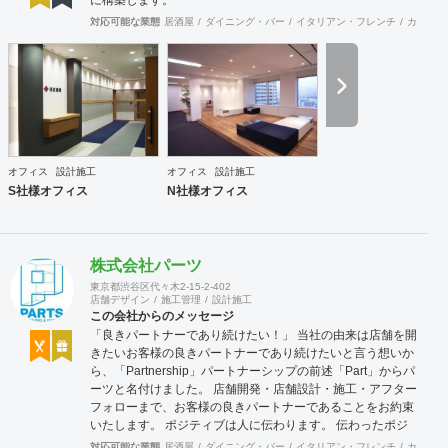
対応可能な業態
居酒屋
ダイニング・バー
イタリアン・フレンチ
カフェ・
オフィス
設計施工
オフィス
設計施工
S社様オフィス
N社様オフィス
株式会社パーツ
東京都渋谷区代々木2-15-2-402
店舗デザイン
施工管理
設計施工
この会社からのメッセージ
「良きパートナーであり続けたい！」 当社の由来は店舗を開
きたいお客様の良きパートナーであり続けたいと言う想いか
ら、「Partnership」パートナーシップの前述「Part」からパ
ーツと名付けました。 店舗開発・店舗設計・施工・アフター
フォローまで、お客様の良きパートナーであることをお約束
いたします。 ポジティブは人に伝わります。 伝わったポジ
ティブが幸せを呼び込み、呼び込んだ幸せが、さらに大きな
対応可能な業態
居酒屋
ダイニング・バー
イタリアン・フレンチ
カフェ・