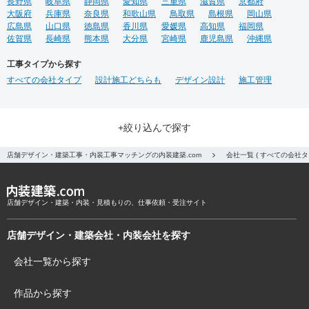
長野県
岐阜県
静岡県
愛知県
三重県
滋賀県
京都府
大阪府
兵庫県
奈良県
和歌山県
鳥取県
島根県
岡山県
広島県
山口県
徳島県
香川県
愛媛県
高知県
福岡県
佐賀県
長崎県
熊本県
大分県
宮崎県
鹿児島県
沖縄県
工事タイプから探す
すべての会社タイプ
設計施工どちらも
デザイン設計
施工管理
+絞り込んで探す
店舗デザイン・建築工事・内装工事マッチングの内装建築.com
会社一覧 ( すべての会社
店舗デザイン・建築・内装・見積もりの、仕事依頼・受注サイト
店舗デザイン・建築会社・内装会社を探す
会社一覧から探す
作品から探す