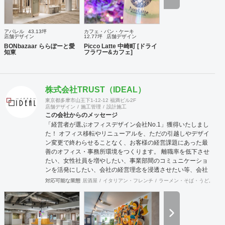
アパレル
43.13坪
カフェ・パン・ケーキ
店舗デザイン
12.77坪
店舗デザイン
BONbazaar ららぽーと愛
Picco Latte 中崎町 [ドライ
知東
フラワー&カフェ]
株式会社TRUST（IDEAL）
東京都多摩市山王下1-12-12 福満ビル2F
店舗デザイン
施工管理
設計施工
この会社からのメッセージ
「経営者が選ぶオフィスデザイン会社No.1」獲得いたしまし
た！ オフィス移転やリニューアルを、ただの引越しやデザイ
ン変更で終わらせることなく、お客様の経営課題にあった最
善のオフィス・事務所環境をつくります。 離職率を低下させ
たい、女性社員を増やしたい、事業部間のコミュニケーショ
ンを活発にしたい、会社の経営理念を浸透させたい等、会社
の規模やフェーズによって様々な課題をかかえています。ど
対応可能な業態
居酒屋
イタリアン・フレンチ
ラーメン・そば・うどん
和
のような課題を抱えているのかに向き合うことから始まり、
今後どのような事業戦略を描き、どのような組織になってい
きたいのか。それらを共有することがオフィスデザインのス
タートとなります。 また、オフィスはスタッフにとって一日
の大半を過ごす場所です。機能的かつ快適な空間を作ること