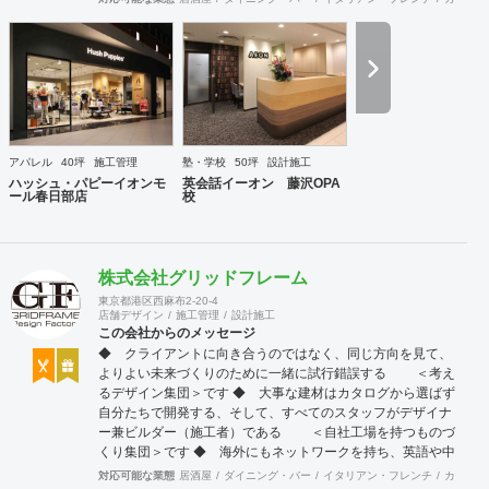
幸せとなって返って来る。 500店以上のOPENを見届けた当
社ならではの実績をご確認下さい。 <a
href="https://www.partsinc.co.jp/">https://www.partsinc.co.jp/</a>
アパレル
40坪
施工管理
塾・学校
50坪
設計施工
ハッシュ・パピーイオンモ
英会話イーオン 藤沢OPA
ール春日部店
校
株式会社グリッドフレーム
東京都港区西麻布2-20-4
店舗デザイン
施工管理
設計施工
この会社からのメッセージ
◆ クライアントに向き合うのではなく、同じ方向を見て、
よりよい未来づくりのために一緒に試行錯誤する ＜考え
るデザイン集団＞です ◆ 大事な建材はカタログから選ばず
自分たちで開発する、そして、すべてのスタッフがデザイナ
ー兼ビルダー（施工者）である ＜自社工場を持つものづ
くり集団＞です ◆ 海外にもネットワークを持ち、英語や中
国語に堪能なスタッフたちが、海外から国内への出店をスム
対応可能な業態
居酒屋
ダイニング・バー
イタリアン・フレンチ
カフェ・