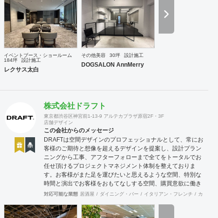
イベントブース・ショールーム
その他美容
30坪
設計施工
184坪
設計施工
DOGSALON AnnMerry
レクサス太白
株式会社ドラフト
東京都渋谷区神宮前1-13-9 アルテカプラザ原宿2F・3F
店舗デザイン
この会社からのメッセージ
DRAFTは空間デザインのプロフェッショナルとして、常にお
客様のご期待と想像を超えるデザインを提案し、設計プラン
ニングから工事、アフターフォローまで全てをトータルでお
任せ頂けるプロジェクトマネジメント体制を整えておりま
す。お客様がまた足を運びたいと思えるような空間、特別な
時間と演出でお客様をおもてなしする空間、購買意欲に働き
かけるレイアウトとVMD、ブランド力を高める空間演出な
対応可能な業態
居酒屋
ダイニング・バー
イタリアン・フレンチ
カフェ・
ど、多くの方々に満足していただける店舗デザインに自信を
持っております。 ご希望されるイメージ、コストに関する不