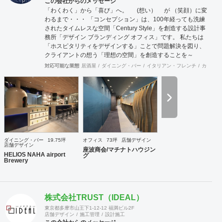
この会社からのメッセージ
「わくわく」から「喜び」へ。 (想い） が （笑顔）に変
わるまで・・・ 「コンセプション」は、100年経っても洗練
されたタイムレスな空間「Century Style」を創造する設計事
務所「デザイン ブランディング オフィス」です。 私たちは
「ホスピタリティをデザインする」ことで問題解決を図り、
クライアントの想う「理想の空間」を創造することを～
Mission～としています。 「ホスピタリティ」は、クライア
対応可能な業態
居酒屋
ダイニング・バー
イタリアン・フレンチ
カフェ・
ントに「心地よさ」を感じてもらって始めて生まれます。 ～
行動指針～ 「おもてなしの心」、「思いやりの心」、ちょっ
としたことでも相手の氣持ちを先に考える、何事においても
常に機知を生み出せるよう考え行動する、それが「作業人」
を超えた「仕事人」となり「ホスピタリティをデザインす
る」ことに繋がると考えます。 想いが形になるまで、わくわ
くするような「期待感」、理想の空間が形になって「喜び」
を ～cred～ 理念とし、視覚、思考、心理にプラスに作用す
ダイニング・バー
19.75坪
オフィス
73坪
店舗デザイン
る空間をデザインコンセプト計画、設計から施工期間におけ
店舗デザイン
座波商会/マチナトハウジン
る設計監理、工事完了後のアフターサービス～までサポート
HELIOS NAHA airport
グ
Brewery
いたします。
株式会社TRUST（IDEAL）
東京都多摩市山王下1-12-12 福満ビル2F
店舗デザイン
施工管理
設計施工