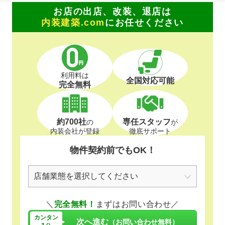
お店の出店、改装、退店は
内装建築.com
にお任せください
利用料は
全国対応可能
完全無料
約700社
専任スタッフ
の
が
内装会社が登録
徹底サポート
物件契約前でもOK！
＼
完全無料！
まずはお問い合わせ／
カンタン
次へ進む
（お問い合わせ無料）