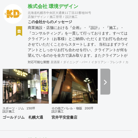
株式会社 環境デザイン
北海道札幌市中央区大通東11丁目22番地56号
店舗デザイン
施工管理
設計施工
この会社からのメッセージ
商業施設・店舗における『企画』・『設計』・『施工』・
『コンサルティング』を一貫して行っております。すべては
クライアント（お客様）とご納得いただくまでお打ち合わせ
させていただくことからスタートします。 当社はまずクライ
アントとしっかりお打ち合わせを行い、クライアントが何を
望んでいるのかを全力で汲み取ります。またクライアントが
思い描いていることをどのように表現していいのかお困りの
対応可能な業態
居酒屋
ダイニング・バー
イタリアン・フレンチ
カフェ・
ときは、お打ち合せ時クライアントからのご要望をこれまで
培ってきた当社ならではのノウハウでご提案いたします。
スポーツ・ジム
150坪
その他アパレル・物販
200坪
設計施工
設計施工
ゴールドジム 札幌大通
宮井平安堂書店