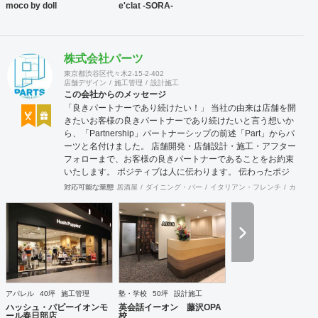
moco by doll
e'clat -SORA-
株式会社パーツ
東京都渋谷区代々木2-15-2-402
店舗デザイン
施工管理
設計施工
この会社からのメッセージ
「良きパートナーであり続けたい！」 当社の由来は店舗を開
きたいお客様の良きパートナーであり続けたいと言う想いか
ら、「Partnership」パートナーシップの前述「Part」からパ
ーツと名付けました。 店舗開発・店舗設計・施工・アフター
フォローまで、お客様の良きパートナーであることをお約束
いたします。 ポジティブは人に伝わります。 伝わったポジ
ティブが幸せを呼び込み、呼び込んだ幸せが、さらに大きな
対応可能な業態
居酒屋
ダイニング・バー
イタリアン・フレンチ
カフェ・
幸せとなって返って来る。 500店以上のOPENを見届けた当
社ならではの実績をご確認下さい。 <a
href="https://www.partsinc.co.jp/">https://www.partsinc.co.jp/</a>
アパレル
40坪
施工管理
塾・学校
50坪
設計施工
ハッシュ・パピーイオンモ
英会話イーオン 藤沢OPA
ール春日部店
校