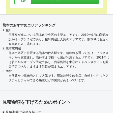
1
分
熊本のおすすめエリアランキング
1. 桜町
再開発が進んでいる熊本市中央区の主要エリアです。2019年9月に商業施
設がオープン予定であり、桜町周辺は人気のエリアです。熊本城にも近く
観光客も多く訪れます。
2. 熊本駅周辺
熊本市西区に位置する熊本の代表駅です。新幹線も通っており、ビジネス
マンから家族連れ、高齢者まで様々な層が利用するエリアです。2021年に
は駅ビルがオープン予定であり、商業施設を中心にチャペルやホテルも開
業予定であり、ますます注目が高まるエリアです。
3. 阿蘇
自然豊かで観光地として人気です。宿泊施設や飲食店、自然を生かしたア
クティビティができる施設などの需要が高まっています。
見積金額を下げるためのポイント
見積期間は余裕を持って