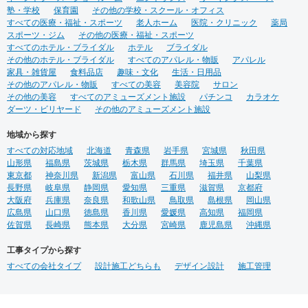
塾・学校
保育園
その他の学校・スクール・オフィス
すべての医療・福祉・スポーツ
老人ホーム
医院・クリニック
薬局
スポーツ・ジム
その他の医療・福祉・スポーツ
すべてのホテル・ブライダル
ホテル
ブライダル
その他のホテル・ブライダル
すべてのアパレル・物販
アパレル
家具・雑貨屋
食料品店
趣味・文化
生活・日用品
その他のアパレル・物販
すべての美容
美容院
サロン
その他の美容
すべてのアミューズメント施設
パチンコ
カラオケ
ダーツ・ビリヤード
その他のアミューズメント施設
地域から探す
すべての対応地域
北海道
青森県
岩手県
宮城県
秋田県
山形県
福島県
茨城県
栃木県
群馬県
埼玉県
千葉県
東京都
神奈川県
新潟県
富山県
石川県
福井県
山梨県
長野県
岐阜県
静岡県
愛知県
三重県
滋賀県
京都府
大阪府
兵庫県
奈良県
和歌山県
鳥取県
島根県
岡山県
広島県
山口県
徳島県
香川県
愛媛県
高知県
福岡県
佐賀県
長崎県
熊本県
大分県
宮崎県
鹿児島県
沖縄県
工事タイプから探す
すべての会社タイプ
設計施工どちらも
デザイン設計
施工管理