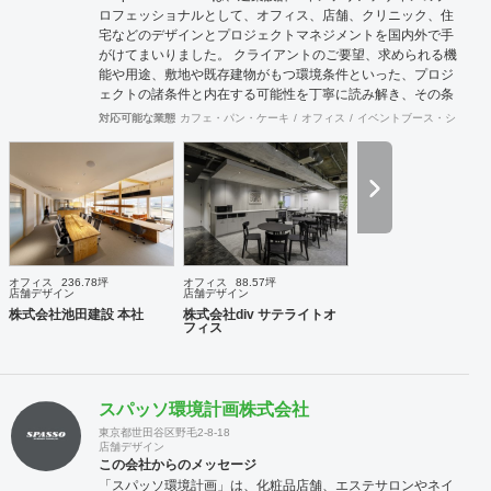
ロフェッショナルとして、オフィス、店舗、クリニック、住
宅などのデザインとプロジェクトマネジメントを国内外で手
がけてまいりました。 クライアントのご要望、求められる機
能や用途、敷地や既存建物がもつ環境条件といった、プロジ
ェクトの諸条件と内在する可能性を丁寧に読み解き、その条
件でこそ可能な空間環境の豊かさを提案し、カタチにしま
対応可能な業態
カフェ・パン・ケーキ
オフィス
イベントブース・ショール
す。必要に応じて構造設計・設備設計・照明計画・音響設
計・ランドスケープデザイン等の専門家と協働し、大規模建
築物や高度な設計にも対応致します。 ご要望に合わせて、設
計・デザインに加えて、予算管理・工程管理・別途工事の一
括管理等を含めたプロジェクトマネジメントを担い、ワンス
トップでのプロジェクト推進を行います。発注管理における
クライアントのご負担を軽減するとともに、第三者的な立場
からプロセスを適切に管理することで、クライアントの利益
オフィス
236.78坪
オフィス
88.57坪
に適うコスト管理と、工事品質の向上を実現致します。 ま
店舗デザイン
店舗デザイン
た、新規サービス立上げやリブランディングに際しては、空
株式会社池田建設 本社
株式会社div サテライトオ
フィス
間デザイン的な見地から事業企画やCI計画・デザインマニュ
アル作成等も提案させて頂きます。 海外案件や外資企業様案
件においては、英語での設計・PMサービスをご提供できる
体制を整えています。 ---------------------------------------------------
スパッソ環境計画株式会社
----------------------------------------------------------------------------------
---------------------------------- 商号： 株式会社ビスポー
東京都世田谷区野毛2-8-18
店舗デザイン
クアーキテクツ / Bespoke architects Inc. 登録： 一
この会社からのメッセージ
級建築士事務所 東京都知事登録 第64040号
「スパッソ環境計画」は、化粧品店舗、エステサロンやネイ
建築士賠償責任補償制度（公益社団法人 日本