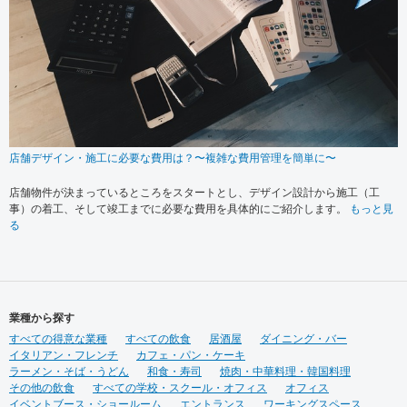
店舗デザイン・施工に必要な費用は？〜複雑な費用管理を簡単に〜
店舗物件が決まっているところをスタートとし、デザイン設計から施工（工
事）の着工、そして竣工までに必要な費用を具体的にご紹介します。
もっと見
る
業種から探す
すべての得意な業種
すべての飲食
居酒屋
ダイニング・バー
イタリアン・フレンチ
カフェ・パン・ケーキ
ラーメン・そば・うどん
和食・寿司
焼肉・中華料理・韓国料理
その他の飲食
すべての学校・スクール・オフィス
オフィス
イベントブース・ショールーム
エントランス
ワーキングスペース