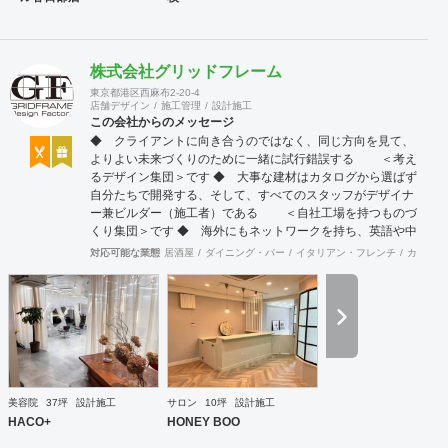
株式会社グリッドフレーム
東京都港区西麻布2-20-4
店舗デザイン
施工管理
設計施工
この会社からのメッセージ
◆ クライアントに向き合うのではなく、同じ方向を見て、
よりよい未来づくりのために一緒に試行錯誤する ＜考え
るデザイン集団＞です ◆ 大事な建材はカタログから選ばず
自分たちで開発する、そして、すべてのスタッフがデザイナ
ー兼ビルダー（施工者）である ＜自社工場を持つものづ
くり集団＞です ◆ 海外にもネットワークを持ち、英語や中
国語に堪能なスタッフたちが、海外から国内への出店をスム
対応可能な業態
居酒屋
ダイニング・バー
イタリアン・フレンチ
カフェ・
ーズに実現させる ＜国境のない設計集団＞です 設計施
工案件、設計＋造作物の案件、施工案件、造作物制作など、
多様な請負形態が可能です。工場では金属を中心にさまざま
な素材を用いた制作が可能で、例えば通常デザイン性とは無
縁な特定防火設備（鉄扉）などにも高いデザイン性を施すこ
とも可能です。 GRIDFRAME とりかえのきかない空間
https://gridframe.co.jp/ Synes(シネス) 霧のようなやわらか
な空間 http://synes.jp/ SOTOCHIKU 時間の蓄積を取り
美容院
37坪
設計施工
サロン
10坪
設計施工
込む空間 https://sotochiku.com/
HACO+
HONEY BOO