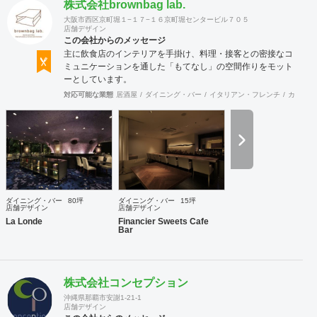
株式会社brownbag lab.
大阪市西区京町堀１−１７−１６京町堀センタービル７０５
店舗デザイン
この会社からのメッセージ
主に飲食店のインテリアを手掛け、料理・接客との密接なコ
ミュニケーションを通した「もてなし」の空間作りをモット
ーとしています。
対応可能な業態
居酒屋
ダイニング・バー
イタリアン・フレンチ
カフェ・
ダイニング・バー
80坪
ダイニング・バー
15坪
店舗デザイン
店舗デザイン
La Londe
Financier Sweets Cafe
Bar
株式会社コンセプション
沖縄県那覇市安謝1-21-1
店舗デザイン