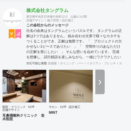
株式会社タングラム
東京都中央区日本橋久松町12-2 山脇ビル2階
店舗デザイン
施工管理
設計施工
この会社からのメッセージ
社名の由来はタングラムというパズルです。 タングラムの正
解は1つではありません。 組み合わせ次第で様々なカタチを
つくることができ、正解は無限です。 「 プロジェクトの欠
かせない1ピースでありたい 」 「 空間作りのあなただけ
の正解を形にしたい 」 そんな想いを込めています。 完成
を想像し、試行錯誤を楽しみながら、 ​一緒にワクワクしたい
と思っています。
対応可能な業態
居酒屋
ダイニング・バー
イタリアン・フレンチ
カフェ・
医院・クリニック
52坪
サロン
22坪
設計施工
店舗デザイン
MINT
耳鼻咽喉科クリニック 老
木医院