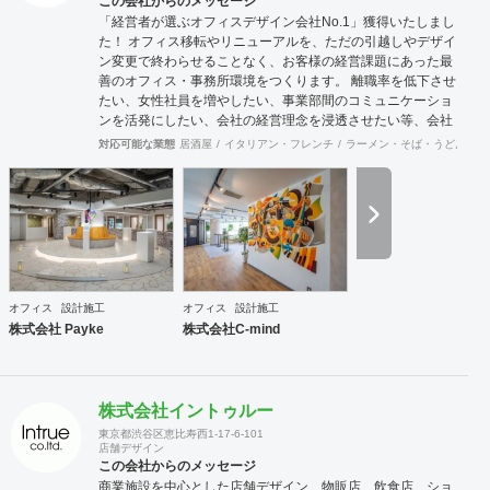
この会社からのメッセージ
「経営者が選ぶオフィスデザイン会社No.1」獲得いたしまし
た！ オフィス移転やリニューアルを、ただの引越しやデザイ
ン変更で終わらせることなく、お客様の経営課題にあった最
善のオフィス・事務所環境をつくります。 離職率を低下させ
たい、女性社員を増やしたい、事業部間のコミュニケーショ
ンを活発にしたい、会社の経営理念を浸透させたい等、会社
の規模やフェーズによって様々な課題をかかえています。ど
対応可能な業態
居酒屋
イタリアン・フレンチ
ラーメン・そば・うどん
和
のような課題を抱えているのかに向き合うことから始まり、
今後どのような事業戦略を描き、どのような組織になってい
きたいのか。それらを共有することがオフィスデザインのス
タートとなります。 また、オフィスはスタッフにとって一日
の大半を過ごす場所です。機能的かつ快適な空間を作ること
は精神的な安心やモチベーション・作業効率の向上に繋がっ
ていくでしょう。このように、経営面の課題と現場の声をし
っかりとヒアリングした上で、最善なオフィスづくりをご提
オフィス
設計施工
オフィス
設計施工
案させていただきます。
株式会社 Payke
株式会社C-mind
株式会社イントゥルー
東京都渋谷区恵比寿西1-17-6-101
店舗デザイン
この会社からのメッセージ
商業施設を中心とした店舗デザイン、物販店、飲食店、ショ