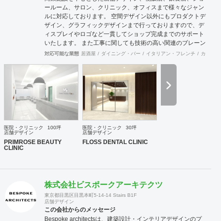
ールーム、サロン、クリニック、オフィスまで様々なジャン
ルに対応しております。 空間デザイン以外にもプロダクトデ
ザイン、グラフィックデザインまで行っておりますので、デ
ィスプレイやロゴなど一貫してショップ完成までのサポート
いたします。 また工事に関しても技術の高い関連のブレーン
が全国にいるため首都圏はもとより地方の案件まで対応が可
対応可能な業態
居酒屋
ダイニング・バー
イタリアン・フレンチ
カフェ・
能です。 大手の企業様から個人様まで、お客様のニーズに真
摯に向き合い、常にハイクオリティなデザインを提供いたし
ます。
医院・クリニック
100坪
医院・クリニック
30坪
店舗デザイン
店舗デザイン
PRIMROSE BEAUTY
FLOSS DENTAL CLINIC
CLINIC
株式会社ビスポークアーキテクツ
東京都目黒区目黒本町5-14-14 Stairs B1F
店舗デザイン
この会社からのメッセージ
Bespoke architectsは、建築設計・インテリアデザインのプ