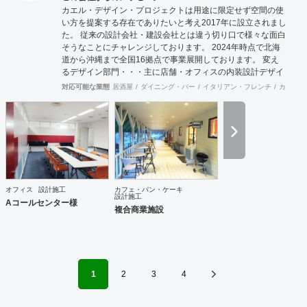
カエル・デザイン・プロジェクトは用途に限定せず空間の使
い方を提案する存在でありたいと考え2017年に設立されまし
た。 従来の設計会社・建設会社とは違う切り口で様々な面白
そうなことにチャレンジしております。 2024年時点で北海
道から沖縄まで全国16拠点で事業展開しております。 変え
るデザイン部門・・・主に店舗・オフィスの内装設計デザイ
ン及び施工をお客様と一緒に創り上げます。 Hybrid電気工事
対応可能な業態
居酒屋
ダイニング・バー
イタリアン・フレンチ
カフェ・
部門・・・「電気工事士」+「もう一つの専門職」で人材不
足が深刻化する現場に柔軟に対応します。 自社請け可能職種
内装工事 インテリアデザイン事務所 その他設計 その他建設
サポート 対応可能エリア 北海道・仙台・関東・名古屋・九
州・沖縄コンストラクションマネジメント業務は月単位で出
張常駐対応可能です。
オフィス
設計施工
カフェ・パン・ケーキ
設計施工
Aコールセンター様
複合商業施設
1
2
3
4