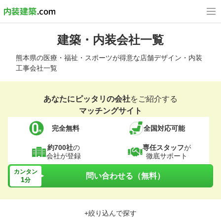
建築・内装会社一覧
熊本県の医療・福祉・スポーツが得意な店舗デザイン・内装
工事会社一覧
あなたにピッタリの会社
をご紹介する
マッチングサイト
完全無料
全国対応可能
約700社
の
専任スタッフ
が
会社が登録
徹底サポート
カンタン
問い合わせる（無料）
1
分
+絞り込んで探す