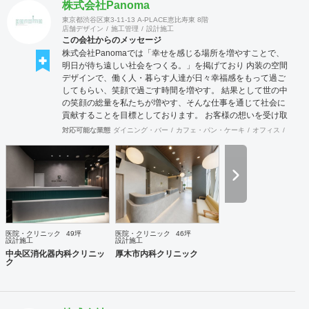
株式会社Panoma
東京都渋谷区東3-11-13 A-PLACE恵比寿東 8階
店舗デザイン
施工管理
設計施工
この会社からのメッセージ
株式会社Panomaでは「幸せを感じる場所を増やすことで、
明日が待ち遠しい社会をつくる。」を掲げており 内装の空間
デザインで、働く人・暮らす人達が日々幸福感をもって過ご
してもらい、笑顔で過ごす時間を増やす。 結果として世の中
の笑顔の総量を私たちが増やす、そんな仕事を通じて社会に
貢献することを目標としております。 お客様の想いを受け取
り、その想いを具現化できるデザインと施工を心掛け、 創業
対応可能な業態
ダイニング・バー
カフェ・パン・ケーキ
オフィス
イベン
50年を超える安心と経験をもとに社員一丸となって取り組ん
でおります。 お客様満足を追求し「あなたに出会えてよかっ
た企業」であり続けれるよう貢献していきます。 医療施設に
特化した内装デザイン・施工の提供ブラインド『Clione』も
展開中です！ 是非ご連絡をお待ちしております！！
医院・クリニック
49坪
医院・クリニック
46坪
設計施工
設計施工
中央区消化器内科クリニッ
厚木市内科クリニック
ク