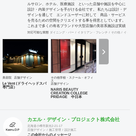
ルサロン、ホテル、医療施設 といった店舗や施設を中心に
建築士連合会） 代表取締役： 丸島 潤 （一級建築士 / 管
設計・内装デザインを手がける会社です。 私たちは設計・デ
理建築士） 所在地： 〒152-0002 東京都目黒区目黒
ザインを通して エンドユーザーに対して 商品・サービス
本町 5-14-14-B1F TEL： 03-6452-4248
を売るための空間をクリエイトする事を得意としています。
FAX： 03-6452-4249 創業： 2016年2月
これまで多くの有名ブランドや大型店舗の美容系施設ぼ実績
（法人設立：2020年9月） Webサイト: https://bspk.jp
を経験を活かして、女性の気持ちを動かせる空間創りが可能
対応可能な業態
ダイニング・バー
イタリアン・フレンチ
その他
イベント
です。 そのような視点から ホテル 医療施設のお話もいた
だいてまいりました。 私たちには、店舗設計・店舗デザイン
をご提供して20年以上の歴史があります。 少数精鋭のチー
ムですのでフットワークが軽いうえ、デザイナーはそれぞれ
経験豊富です。 女性の購買心理など女性のマーケティング理
論に基づいた店舗 設計には定評があり、日本だけでなく中国
をはじめとする海外店舗でも大きな反響を実現してきまし
た。 豊富な店舗デザイン実績を持つ浜村さとると女性デザイ
美容院
店舗デザイン
その他学校・スクール・オフィ
ナーのコラボレーションにより 感性を生かした上で計算さ
ス
Le Vent (ドライヘッドスパ
店舗デザイン
れた空間。集客や売り上げにつなげていきます。 設計施工ご
専門店）
NARIS BEAUTY
希望のお客様には 施工会社とのコラボレーションにて対応
CREATION COLLEGE
が可能でございます。どうぞご相談ください。
PRIDAGE 中日本
カエル・デザイン・プロジェクト株式会社
北海道小樽市新光2-21-17
店舗デザイン
施工管理
設計施工
この会社からのメッセージ