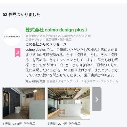
52 件見つかりました
株式会社 colmo design plus i
東京都渋谷区南平台町16-28 Daiwa渋谷スクエア 6F
店舗デザイン
施工管理
設計施工
この会社からのメッセージ
colmo designでは、ご依頼いただいたお客様のお店に人が集
まり沢山の笑顔が溢れることを「流行る」とし、その「流行
る」を高めることをミッションとしています。 私たちは​​お客
様ごとにちがう“オモイ”にとことん向き合い、“店舗づくりの
先に実現したいこと”を一緒に創り上げます。まだカタチにな
っていない想いを聞かせてください。 施工実績は900店以
上。 グループ会社で直営美容室を13店舗を運営をしており
対応可能な業態
居酒屋
ダイニング・バー
イタリアン・フレンチ
カフェ・
ますので、経験をもとにデザイン性と機能性を兼ね備えたご
提案をいたします。 ◉サービス ①テナント紹介サポート ②顧
客ターゲット・マーケティング調査 ③資金調達サポート ④
美容業界専門のデザイン提案 ⑤自社施工 ⑥ブランディング
のための販促ツール ⑦お客様により沿ったアフターフォロー
まずはご相談やお話だけでも構いません。 お気軽にお問合せ
くださいませ！
美容院
14.8坪
設計施工
美容院
22.7坪
設計施工