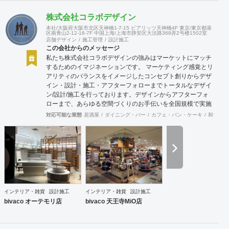
株式会社コラボデザイン
本社/大阪府大阪市北区天神橋1-7-15 ビアリッツ天神橋4F 東京/東京都港
区南青山2-12-16-7F 中国上海/上海市静安区大沽路368弄2号楼1502室
店舗デザイン
施工管理
設計施工
この会社からのメッセージ
私たち株式会社コラボデザインの強みはマーケットにマッチ
するためのイマジネーションです。 マーケティング感覚とリ
アリティのバランスをイメージしたコンセプト創りからデザ
イン・設計・施工・アフターフォローまでトータルなデザイ
ン/設計/施工を行っております。デザインからアフターフォ
ローまで、あらゆる空間づくりのお手伝いを全国規模で実施
できます。上海にもオフィスがございますので、中国での実
対応可能な業態
居酒屋
ダイニング・バー
カフェ・パン・ケーキ
和食・寿
施も可能です。
インテリア・雑貨
設計施工
インテリア・雑貨
設計施工
bivaco オーテモリ店
bivaco 天王寺MiO店