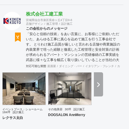
株式会社工建工業
宮城県仙台市泉区長命ヶ丘4丁目9-6
店舗デザイン
施工管理
設計施工
この会社からのメッセージ
「安心と信頼の技術」をあい言葉に、お客様にご依頼いただ
いた、あらゆる工事に真心を込めて施工を行う工事会社で
す。 とりわけ施工品質が厳しいと言われる店舗や商業施設の
内装業界で培った経験と徹底した工程管理と安全対策の計画
が求められるアパート・マンションの営繕修繕の工事実績を
武器に様々な工事を幅広く取り扱いしていることが当社の大
きな特徴です。
対応可能な業態
居酒屋
ダイニング・バー
イタリアン・フレンチ
カフェ・
イベントブース・ショールーム
その他美容
30坪
設計施工
184坪
設計施工
DOGSALON AnnMerry
レクサス太白